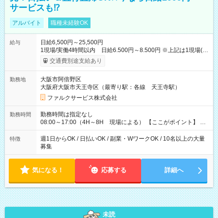
サービスも⁉
アルバイト
職種未経験OK
日給6,500円～25,500円
給与
1現場/実働4時間以内 日給6.500円～8.500円 ※上記は1現場(実
働4時間以内)あたりの給与です ※基本は1日あたり2現場(実働8
交通費別途支給あり
時間以内)をお任せします。その場合の支給額は日給1,3000円で
す ★研修期間20日間は「1現場/実働4時間以内 日給6.000円
大阪市阿倍野区
勤務地
～」ですが、今なら初出勤をした人は採用祝いで【日給+1.000
大阪府大阪市天王寺区（最寄り駅：各線 天王寺駅）
円】のボーナスが！★（その他待遇に変更ありません） 現場に
よっては早く終わることもあり！ その場合も給与金額は変わり
ファルクサービス株式会社
ません！ ≪給与例≫ ・週1日勤務 ㈪～㈮は本業のため㈯のみ
1現場/6.500×2現場＝日給13.000円×4日 ＝月給52.000円 ・週6
勤務時間は指定なし
勤務時間
日でレギュラー勤務(勤続1年) 1現場/7.200×2現場＝日給14.400
08:00～17:00（4H～8H 現場による） 【ここがポイント】 ◆
円×24日 ＝月給345.600円 ☆さらに「3現場の日」「夜勤に出
給与の日給保障あり！ 「4時間の現場」が「1時間」で終わった
る」などをして月に40万以上を稼ぐ人も☆ ◆支払い方法：日払
時も給料変わらず！ 「4時間の現場」のお給料をお支払いします
週1日からOK / 日払いOK / 副業・WワークOK / 10名以上の大量
特徴
い・週払い・月3回払いが選択可能 【試用期間】試用期間なし
♪ 1日にたくさんの現場をこなせば、高収入を実現可能！
募集
気になる！
応募する
詳細へ
未読