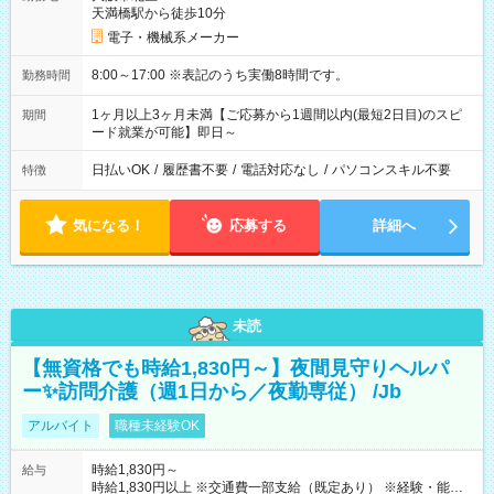
天満橋駅から徒歩10分
電子・機械系メーカー
8:00～17:00 ※表記のうち実働8時間です。
勤務時間
1ヶ月以上3ヶ月未満【ご応募から1週間以内(最短2日目)のスピ
期間
ード就業が可能】即日～
日払いOK
/
履歴書不要
/
電話対応なし
/
パソコンスキル不要
特徴
気になる！
応募する
詳細へ
未読
【無資格でも時給1,830円～】夜間見守りヘルパ
ー✨訪問介護（週1日から／夜勤専従） /Jb
アルバイト
職種未経験OK
時給1,830円～
給与
時給1,830円以上 ※交通費一部支給（既定あり） ※経験・能力を