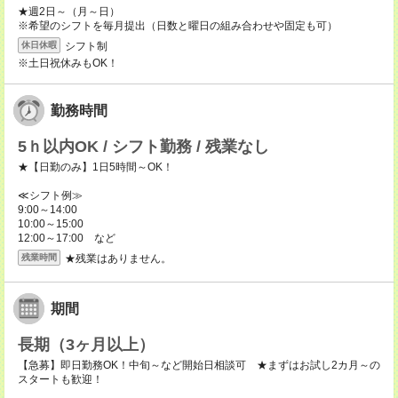
★週2日～（月～日）
※希望のシフトを毎月提出（日数と曜日の組み合わせや固定も可）
シフト制
休日休暇
※土日祝休みもOK！
勤務時間
5ｈ以内OK / シフト勤務 / 残業なし
★【日勤のみ】1日5時間～OK！
≪シフト例≫
9:00～14:00
10:00～15:00
12:00～17:00 など
★残業はありません。
残業時間
期間
長期（3ヶ月以上）
【急募】即日勤務OK！中旬～など開始日相談可 ★まずはお試し2カ月～の
スタートも歓迎！