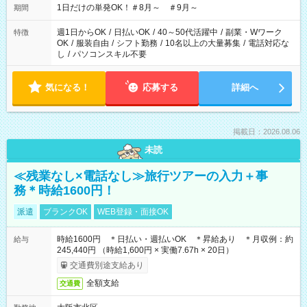
1日だけの単発OK！＃8月～ ＃9月～
期間
週1日からOK
/
日払いOK
/
40～50代活躍中
/
副業・Wワーク
特徴
OK
/
服装自由
/
シフト勤務
/
10名以上の大量募集
/
電話対応な
し
/
パソコンスキル不要
気になる！
応募する
詳細へ
掲載日：2026.08.06
未読
≪残業なし×電話なし≫旅行ツアーの入力＋事
務＊時給1600円！
派遣
ブランクOK
WEB登録・面接OK
時給1600円 ＊日払い・週払いOK ＊昇給あり ＊月収例：約
給与
245,440円 （時給1,600円 × 実働7.67h × 20日）
交通費別途支給あり
全額支給
交通費