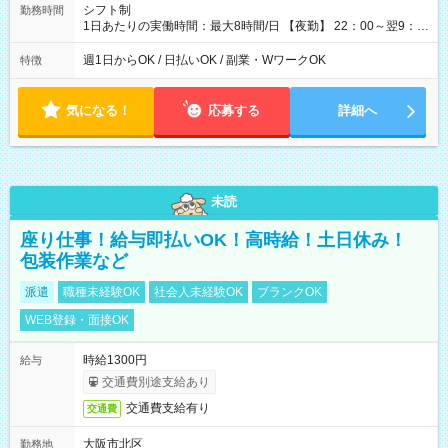
シフト制
勤務時間
1日あたりの実働時間：最大8時間/日 【夜勤】 22：00～翌9：
00 ※週1日～OK ／ 夜勤専従 ＊＊ 勤務時間例 ＊＊ ■22時か
ら翌7時 ■23時から翌8時 ■24時から翌9時 など ※上記の時間
週1日からOK / 日払いOK / 副業・WワークOK
特徴
内で8時間勤務（休憩1時間）ご利用者様により、時間は異なり
ます。 ※曜日固定（毎週同じ曜日での勤務となります）
気になる！
応募する
詳細へ
未読
座り仕事！給与即払いOK！高時給！土日休み！
包装作業など
派遣
職種未経験OK
社会人未経験OK
ブランクOK
WEB登録・面接OK
時給1300円
給与
交通費別途支給あり
交通費支給有り
交通費
大阪市北区
勤務地