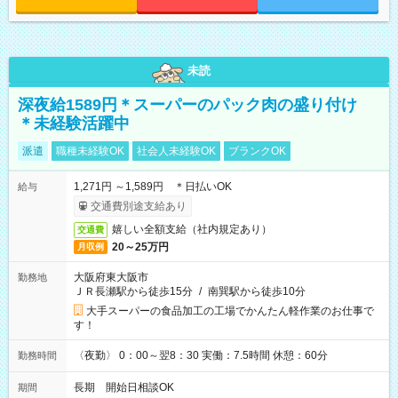
未読
深夜給1589円＊スーパーのパック肉の盛り付け
＊未経験活躍中
派遣
職種未経験OK
社会人未経験OK
ブランクOK
1,271円 ～1,589円 ＊日払いOK
給与
交通費別途支給あり
嬉しい全額支給（社内規定あり）
交通費
20～25万円
月収例
大阪府東大阪市
勤務地
ＪＲ長瀬駅から徒歩15分
/
南巽駅から徒歩10分
大手スーパーの食品加工の工場でかんたん軽作業のお仕事で
す！
〈夜勤〉 0：00～翌8：30 実働：7.5時間 休憩：60分
勤務時間
長期 開始日相談OK
期間