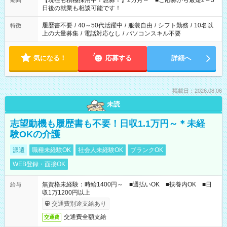
【現在も積極採用中！急募！】2カ月～ ■ご応募から最短2～3
期間
の方へ 今ご覧のお仕事で希望する勤務時間と、もう1つのお仕事
日後の就業も相談可能です！
の勤務時間。 合計で週40時間を超える場合は応募できません。
履歴書不要
/
40～50代活躍中
/
服装自由
/
シフト勤務
/
10名以
特徴
上の大量募集
/
電話対応なし
/
パソコンスキル不要
気になる！
応募する
詳細へ
掲載日：2026.08.06
未読
志望動機も履歴書も不要！日収1.1万円～＊未経
験OKの介護
派遣
職種未経験OK
社会人未経験OK
ブランクOK
WEB登録・面接OK
無資格未経験：時給1400円～ ■週払いOK ■扶養内OK ■日
給与
収1万1200円以上
交通費別途支給あり
交通費全額支給
交通費