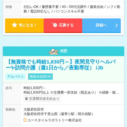
日払いOK
/
履歴書不要
/
40～50代活躍中
/
服装自由
/
シフト勤
特徴
務
/
電話対応なし
/
パソコンスキル不要
気になる！
応募する
詳細へ
未読
【無資格でも時給1,830円～】夜間見守りヘルパ
ー✨訪問介護（週1日から／夜勤専従） /Jb
アルバイト
職種未経験OK
時給1,830円～
給与
時給1,830円以上 ※交通費一部支給（既定あり） ※経験・能力を
考慮して決定します 【収入例】 週1回勤務の場合：1,830円×8時
交通費別途支給あり
間×4回=5万8,560円 週3回勤務の場合：1,830円×8時間×12回
=17万5,680円 【試用期間】試用期間あり 試用期間の長さ：2ヶ
大阪府吹田市
勤務地
月 ※ 雇用形態と給与に、本採用時と異なる部分があります。 雇
大阪府吹田市千里山西（最寄り駅：関大前駅）
用形態：本採用時と同じです。 給与：時給 1,610円以上
ユースタイルラボラトリー株式会社