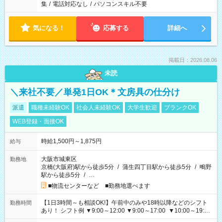
集
/
電話対応なし
/
パソコンスキル不要
気になる！
応募する
詳細へ
掲載日：2026.08.06
未読
＼来社不要／単発1日OK＊文房具の仕分け
派遣
職種未経験OK
社会人未経験OK
大学生歓迎
ブランクOK
WEB登録・面接OK
時給1,500円～1,875円
給与
大阪市城東区
勤務地
京橋(大阪府)駅から徒歩5分
/
蒲生四丁目駅から徒歩5分
/
鴫野
駅から徒歩5分
/
…
■物流センターなど ■勤務地選べます
【1日3時間～も相談OK!】午前中のみや18時以降などのシフト
勤務時間
あり！ シフト例 ▼9:00～12:00 ▼9:00～17:00 ▼10:00～19:00
▼18:00～21:00