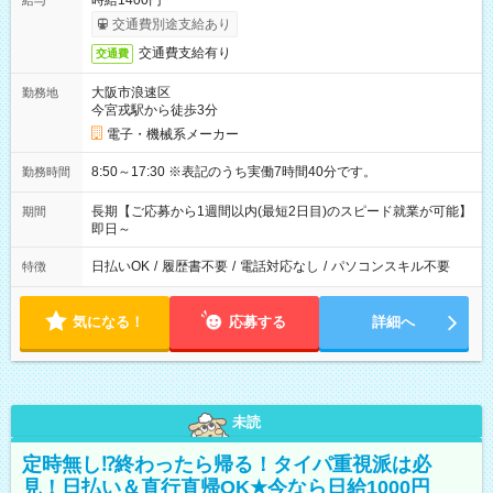
時給1400円
給与
交通費別途支給あり
交通費支給有り
交通費
大阪市浪速区
勤務地
今宮戎駅から徒歩3分
電子・機械系メーカー
8:50～17:30 ※表記のうち実働7時間40分です。
勤務時間
長期【ご応募から1週間以内(最短2日目)のスピード就業が可能】
期間
即日～
日払いOK
/
履歴書不要
/
電話対応なし
/
パソコンスキル不要
特徴
気になる！
応募する
詳細へ
未読
定時無し⁉終わったら帰る！タイパ重視派は必
見！日払い＆直行直帰OK★今なら日給1000円