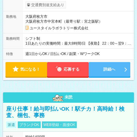
考慮して決定します 【収入例】 週1回勤務の場合：1,830円×8時
交通費別途支給あり
間×4回=5万8,560円 週3回勤務の場合：1,830円×8時間×12回
=17万5,680円 【試用期間】試用期間あり 試用期間の長さ：2ヶ
大阪府枚方市
勤務地
月 ※ 雇用形態と給与に、本採用時と異なる部分があります。 雇
大阪府枚方市中宮本町（最寄り駅：宮之阪駅）
用形態：本採用時と同じです。 給与：時給 1,610円以上
ユースタイルラボラトリー株式会社
シフト制
勤務時間
1日あたりの実働時間：最大8時間/日 【夜勤】 22：00～翌9：
00 ※週1日～OK ／ 夜勤専従 ＊＊ 勤務時間例 ＊＊ ■22時か
ら翌7時 ■23時から翌8時 ■24時から翌9時 など ※上記の時間
週1日からOK / 日払いOK / 副業・WワークOK
特徴
内で8時間勤務（休憩1時間）ご利用者様により、時間は異なり
ます。 ※曜日固定（毎週同じ曜日での勤務となります）
気になる！
応募する
詳細へ
未読
座り仕事！給与即払いOK！駅チカ！高時給！検
査、梱包、事務
派遣
ブランクOK
WEB登録・面接OK