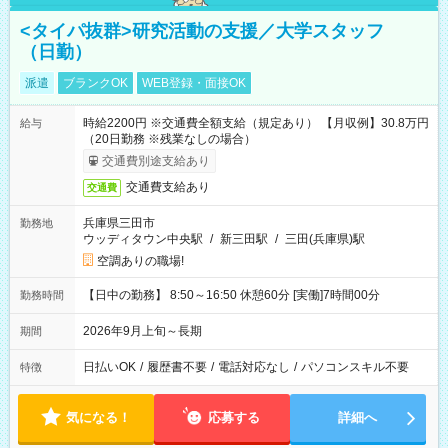
<タイパ抜群>研究活動の支援／大学スタッフ
（日勤）
派遣
ブランクOK
WEB登録・面接OK
時給2200円 ※交通費全額支給（規定あり） 【月収例】30.8万円
給与
（20日勤務 ※残業なしの場合）
交通費別途支給あり
交通費支給あり
交通費
兵庫県三田市
勤務地
ウッディタウン中央駅
/
新三田駅
/
三田(兵庫県)駅
空調ありの職場!
【日中の勤務】 8:50～16:50 休憩60分 [実働]7時間00分
勤務時間
2026年9月上旬～長期
期間
日払いOK
/
履歴書不要
/
電話対応なし
/
パソコンスキル不要
特徴
気になる！
応募する
詳細へ