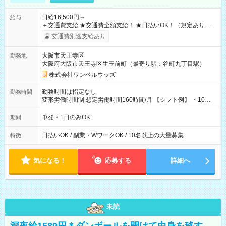
日給16,500円～
給与
＋交通費支給 ★交通費全額支給！ ★日払いOK！（規定あり） ┗
働いたその日に現金GET♪ お仕事後はコンビニATMから 日払
交通費別途支給あり
い分を引き落とせます！ 【試用期間】試用期間なし
大阪市天王寺区
勤務地
大阪府大阪市天王寺区生玉前町（最寄り駅：谷町九丁目駅）
株式会社ワンベルウッズ
勤務時間は指定なし
勤務時間
変形労働時間制 想定労働時間160時間/月 【シフト例】 ・10：
00～20：00
単発・1日のみOK
期間
日払いOK / 副業・WワークOK / 10名以上の大量募集
特徴
気になる！
応募する
詳細へ
未読