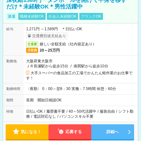
深夜給1589円＊ダンボールを開けて中身を移す
だけ＊未経験OK＊男性活躍中
派遣
職種未経験OK
社会人未経験OK
ブランクOK
1,271円 ～1,589円 ＊日払いOK
給与
交通費別途支給あり
嬉しい全額支給（社内規定あり）
交通費
20～25万円
月収例
大阪府東大阪市
勤務地
ＪＲ長瀬駅から徒歩15分
/
南巽駅から徒歩10分
大手スーパーの食品加工の工場でかんたん軽作業のお仕事で
す！
〈夜勤〉 0：00～翌8：30 実働：7.5時間 休憩：60分
勤務時間
長期 開始日相談OK
期間
日払いOK
/
履歴書不要
/
40～50代活躍中
/
服装自由
/
シフト勤
特徴
務
/
電話対応なし
/
パソコンスキル不要
気になる！
応募する
詳細へ