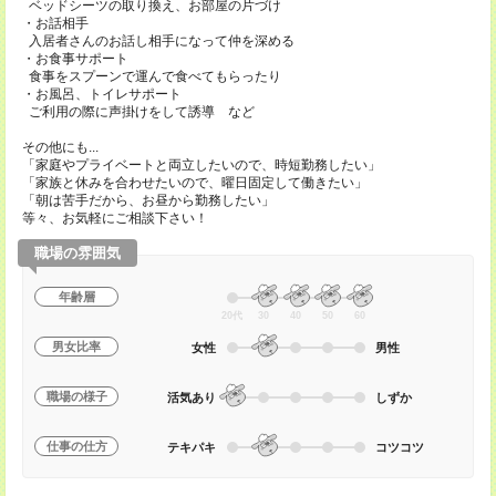
ベッドシーツの取り換え、お部屋の片づけ
・お話相手
入居者さんのお話し相手になって仲を深める
・お食事サポート
食事をスプーンで運んで食べてもらったり
・お風呂、トイレサポート
ご利用の際に声掛けをして誘導 など
その他にも...
「家庭やプライベートと両立したいので、時短勤務したい」
「家族と休みを合わせたいので、曜日固定して働きたい」
「朝は苦手だから、お昼から勤務したい」
等々、お気軽にご相談下さい！
職場の雰囲気
年齢層
20代
30
40
50
60
男女比率
女性
男性
職場の様子
活気あり
しずか
仕事の仕方
テキパキ
コツコツ