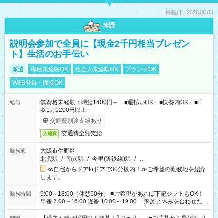
掲載日：2026.08.03
未読
説明会参加で全員に【現金2千円相当プレゼン
ト】生活のお手伝い
派遣
職種未経験OK
社会人未経験OK
ブランクOK
WEB登録・面接OK
無資格未経験：時給1400円～ ■週払いOK ■扶養内OK ■日
給与
収1万1200円以上
交通費別途支給あり
交通費全額支給
交通費
大阪市生野区
勤務地
北巽駅
/
南巽駅
/
今里(近鉄線)駅
/
…
≪自宅からドアtoドアで30分以内！≫ご希望の勤務地を紹介
します。
9:00～18:00（休憩60分） ■ご希望があれば下記シフトもOK！
勤務時間
早番 7:00～16:00 遅番 10:00～19:00 「家族と休みを合わせた
い」 「余裕を持って夕飯の準備がしたい」 「できれば残業はし
たくない」 など、ご希望を教えてくださいね。 ※Wワーク希望