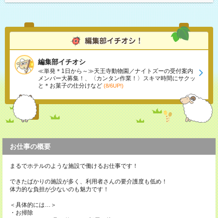
編集部イチオシ
≪単発＊1日から～≫天王寺動物園／ナイトズーの受付案内
メンバー大募集！、〈カンタン作業！〉スキマ時間にサクッ
と＊お菓子の仕分けなど
(8/6UP!)
お仕事の概要
まるでホテルのような施設で働けるお仕事です！
できたばかりの施設が多く、利用者さんの要介護度も低め！
体力的な負担が少ないのも魅力です！
＜具体的には…＞
・お掃除