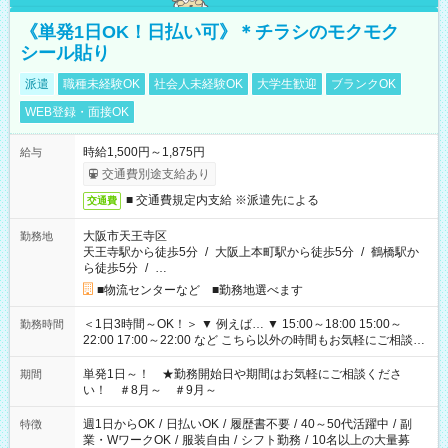
《単発1日OK！日払い可》＊チラシのモクモク
シール貼り
派遣
職種未経験OK
社会人未経験OK
大学生歓迎
ブランクOK
WEB登録・面接OK
時給1,500円～1,875円
給与
交通費別途支給あり
■ 交通費規定内支給 ※派遣先による
交通費
大阪市天王寺区
勤務地
天王寺駅から徒歩5分
/
大阪上本町駅から徒歩5分
/
鶴橋駅か
ら徒歩5分
/
…
■物流センターなど ■勤務地選べます
＜1日3時間～OK！＞ ▼ 例えば… ▼ 15:00～18:00 15:00～
勤務時間
22:00 17:00～22:00 など こちら以外の時間もお気軽にご相談く
ださい！
単発1日～！ ★勤務開始日や期間はお気軽にご相談くださ
期間
い！ ＃8月～ ＃9月～
週1日からOK
/
日払いOK
/
履歴書不要
/
40～50代活躍中
/
副
特徴
業・WワークOK
/
服装自由
/
シフト勤務
/
10名以上の大量募