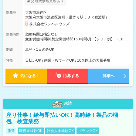
交通費別途支給あり
い分を引き落とせます！ 【試用期間】試用期間なし
大阪市浪速区
勤務地
大阪府大阪市浪速区湊町（最寄り駅：ＪＲ難波駅）
株式会社ワンベルウッズ
勤務時間は指定なし
勤務時間
変形労働時間制 想定労働時間160時間/月 【シフト例】 ・10：
00～20：00
単発・1日のみOK
期間
日払いOK / 副業・WワークOK / 10名以上の大量募集
特徴
気になる！
応募する
詳細へ
未読
座り仕事！給与即払いOK！高時給！製品の梱
包、検査業務
派遣
職種未経験OK
社会人未経験OK
ブランクOK