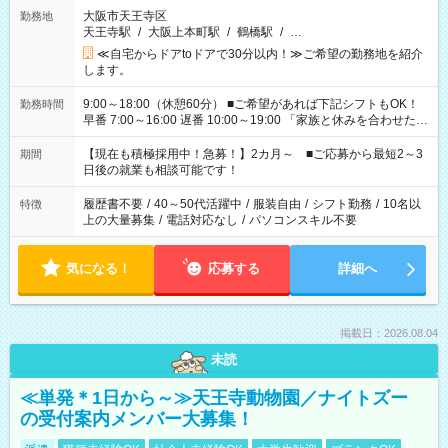
大阪市天王寺区
勤務地
天王寺駅
/
大阪上本町駅
/
鶴橋駅
/
…
≪自宅からドアtoドアで30分以内！≫ご希望の勤務地を紹介
します。
9:00～18:00（休憩60分） ■ご希望があれば下記シフトもOK！
勤務時間
早番 7:00～16:00 遅番 10:00～19:00 「家族と休みを合わせた
い」 「余裕を持って夕飯の準備がしたい」 「できれば残業はし
たくない」 など、ご希望を教えてくださいね。 ※Wワーク希望
【現在も積極採用中！急募！】2カ月～ ■ご応募から最短2～3
期間
の方へ 今ご覧のお仕事で希望する勤務時間と、もう1つのお仕事
日後の就業も相談可能です！
の勤務時間。 合計で週40時間を超える場合は応募できません。
履歴書不要
/
40～50代活躍中
/
服装自由
/
シフト勤務
/
10名以
特徴
上の大量募集
/
電話対応なし
/
パソコンスキル不要
気になる！
応募する
詳細へ
掲載日：2026.08.04
未読
≪単発＊1日から～≫天王寺動物園／ナイトズー
の受付案内メンバー大募集！