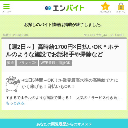
0
メニュー
気になる！
ログイン
お探しのバイト情報は掲載が終了しました。
掲載日 :2026
/
08
/
04
No.CRSF大阪_44・SK【本社】
【週2日～】高時給1700円×日払いOK＊ホテ
ルのような施設でお話相手や掃除など
派遣
ブランクOK
WEB登録・面接OK
≪1日5時間～OK！≫業界最高水準の高時給でとに
かく稼げる！日払いもOK！
▼まるでホテルのような施設で働ける！ 人気の「サービス付き高
...
もっとみる
あなたの閲覧履歴からのオススメ