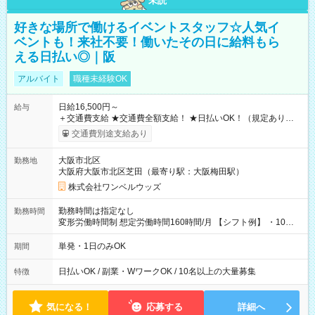
未読
好きな場所で働けるイベントスタッフ☆人気イ
ベントも！来社不要！働いたその日に給料もら
える日払い◎｜阪
アルバイト
職種未経験OK
日給16,500円～
給与
＋交通費支給 ★交通費全額支給！ ★日払いOK！（規定あり） ┗
働いたその日に現金GET♪ お仕事後はコンビニATMから 日払
交通費別途支給あり
い分を引き落とせます！ 【試用期間】試用期間なし
大阪市北区
勤務地
大阪府大阪市北区芝田（最寄り駅：大阪梅田駅）
株式会社ワンベルウッズ
勤務時間は指定なし
勤務時間
変形労働時間制 想定労働時間160時間/月 【シフト例】 ・10：
00～20：00
単発・1日のみOK
期間
日払いOK / 副業・WワークOK / 10名以上の大量募集
特徴
気になる！
応募する
詳細へ