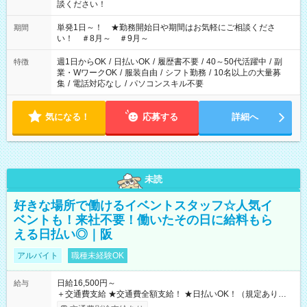
談ください！
単発1日～！ ★勤務開始日や期間はお気軽にご相談くださ
期間
い！ ＃8月～ ＃9月～
週1日からOK
/
日払いOK
/
履歴書不要
/
40～50代活躍中
/
副
特徴
業・WワークOK
/
服装自由
/
シフト勤務
/
10名以上の大量募
集
/
電話対応なし
/
パソコンスキル不要
気になる！
応募する
詳細へ
未読
好きな場所で働けるイベントスタッフ☆人気イ
ベントも！来社不要！働いたその日に給料もら
える日払い◎｜阪
アルバイト
職種未経験OK
日給16,500円～
給与
＋交通費支給 ★交通費全額支給！ ★日払いOK！（規定あり） ┗
働いたその日に現金GET♪ お仕事後はコンビニATMから 日払