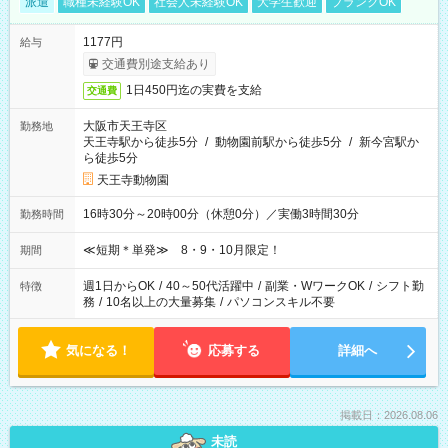
派遣
職種未経験OK
社会人未経験OK
大学生歓迎
ブランクOK
1177円
給与
交通費別途支給あり
1日450円迄の実費を支給
交通費
大阪市天王寺区
勤務地
天王寺駅から徒歩5分
/
動物園前駅から徒歩5分
/
新今宮駅か
ら徒歩5分
天王寺動物園
16時30分～20時00分（休憩0分）／実働3時間30分
勤務時間
≪短期＊単発≫ 8・9・10月限定！
期間
週1日からOK
/
40～50代活躍中
/
副業・WワークOK
/
シフト勤
特徴
務
/
10名以上の大量募集
/
パソコンスキル不要
気になる！
応募する
詳細へ
掲載日：2026.08.06
未読