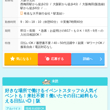
大阪市北区
勤務地
西梅田駅から徒歩2分
/
大阪駅から徒歩4分
/
大阪梅田(阪急線)
駅から徒歩6分
/
…
有名な大手旅行会社＊駅直結✨
9：30～18：10（休憩60分） ※実働7時間40分
勤務時間
即日～長期 ＊急募：お盆明けの8/17～もＯＫ！8月～9月～の
期間
入社日相談OK！
日払いOK
/
履歴書不要
/
40～50代活躍中
/
副業・WワークOK
/
特徴
服装自由
/
電話対応なし
気になる！
応募する
詳細へ
未読
好きな場所で働けるイベントスタッフ☆人気イ
ベントも！来社不要！働いたその日に給料もら
える日払い◎｜阪
アルバイト
職種未経験OK