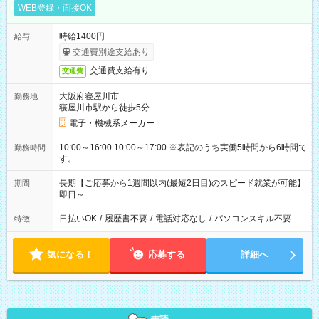
WEB登録・面接OK
時給1400円
給与
交通費別途支給あり
交通費支給有り
交通費
大阪府寝屋川市
勤務地
寝屋川市駅から徒歩5分
電子・機械系メーカー
10:00～16:00 10:00～17:00 ※表記のうち実働5時間から6時間で
勤務時間
す。
長期【ご応募から1週間以内(最短2日目)のスピード就業が可能】
期間
即日～
日払いOK
/
履歴書不要
/
電話対応なし
/
パソコンスキル不要
特徴
気になる！
応募する
詳細へ