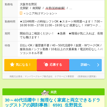
大阪市生野区
勤務地
北巽駅
/
南巽駅
/
今里(近鉄線)駅
/
…
＜シニア向けマンション＞
★1日4時間～の時短シフトOK ★スタート時間選べます！ 7:00～
勤務時間
16:00 9:00～17:00 11:00～19:00 など 残業なし！ ※Wワークの
場合、他のお仕事と合わせ週40時間超の就業はご案内できませ
ん ※法令に基づき、週20時間以上勤務は社会保険への加入対象
開始日はご相談ください！ ★急募 ★職場が気に入れば、長期
期間
となります ※労働者派遣法（日雇い派遣の原則禁止）により、
でも働けます！
短時間・短期間の就業はご案内が難しい場合があります
日払いOK
/
履歴書不要
/
40～50代活躍中
/
副業・WワークOK
/
特徴
服装自由
/
シフト勤務
/
10名以上の大量募集
/
電話対応なし
/
パ
ソコンスキル不要
気になる！
応募する
詳細へ
掲載元企業名
マンパワーグループ株式会社 ケアサービス事業部 （医療福祉介護関連）
未読
30～40代活躍中！無理なく家庭と両立できるドラ
ッグストアの調剤事務│_6591_生野巽北