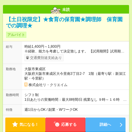
未読
【土日祝限定】★食育の保育園★調理師 保育園
での調理★
アルバイト
時給1,400円～1,800円
給与
※経験、能力を考慮して決定致します。 【試用期間】試用期間
あり 試用期間の長さ：6ヶ月 雇用形態、給与は本採用時と同じ
交通費別途支給あり
です。
大阪市東成区
勤務地
大阪府大阪市東成区大今里南3丁目2-7 1階（最寄り駅：新深江
駅・今里駅）
株式会社リ・クリエイム
シフト制
勤務時間
1日あたりの実働時間：最大8時間/日 残業なし ９時～１６時
※休憩６０分 実働６時間
週1日からOK / 副業・WワークOK
特徴
気になる！
応募する
詳細へ