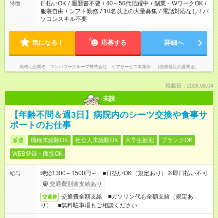
日払いOK
/
履歴書不要
/
40～50代活躍中
/
副業・WワークOK
/
特徴
服装自由
/
シフト勤務
/
10名以上の大量募集
/
電話対応なし
/
パ
ソコンスキル不要
気になる！
応募する
詳細へ
掲載元企業名
マンパワーグループ株式会社 ケアサービス事業部 （医療福祉介護関連）
掲載日：2026.08.04
未読
【年齢不問＆週3日】病院内のシーツ交換や食事サ
ポートのお仕事
派遣
職種未経験OK
社会人未経験OK
大学生歓迎
ブランクOK
WEB登録・面接OK
時給1300～1500円～ ■日払いOK（規定あり）※即日払い不可
給与
交通費別途支給あり
交通費全額支給 ■ガソリン代も全額支給（規定あ
交通費
り） ■無料駐車場もご相談ください