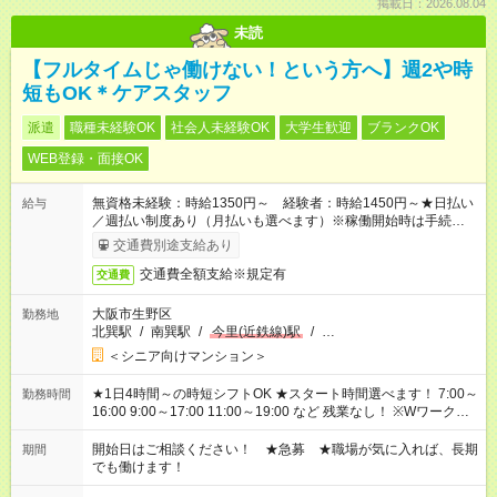
掲載日：2026.08.04
未読
【フルタイムじゃ働けない！という方へ】週2や時
短もOK＊ケアスタッフ
派遣
職種未経験OK
社会人未経験OK
大学生歓迎
ブランクOK
WEB登録・面接OK
無資格未経験：時給1350円～ 経験者：時給1450円～★日払い
給与
／週払い制度あり（月払いも選べます）※稼働開始時は手続き完
了次第のお支払いとなります。
交通費別途支給あり
交通費全額支給※規定有
交通費
大阪市生野区
勤務地
北巽駅
/
南巽駅
/
今里(近鉄線)駅
/
…
＜シニア向けマンション＞
★1日4時間～の時短シフトOK ★スタート時間選べます！ 7:00～
勤務時間
16:00 9:00～17:00 11:00～19:00 など 残業なし！ ※Wワークの
場合、他のお仕事と合わせ週40時間超の就業はご案内できませ
ん ※法令に基づき、週20時間以上勤務は社会保険への加入対象
開始日はご相談ください！ ★急募 ★職場が気に入れば、長期
期間
となります ※労働者派遣法（日雇い派遣の原則禁止）により、
でも働けます！
短時間・短期間の就業はご案内が難しい場合があります