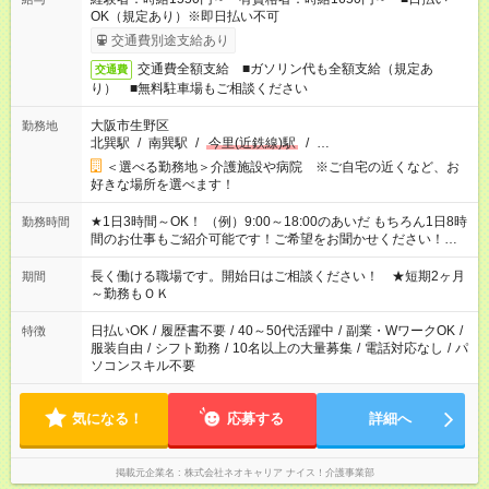
OK（規定あり）※即日払い不可
交通費別途支給あり
交通費全額支給 ■ガソリン代も全額支給（規定あ
交通費
り） ■無料駐車場もご相談ください
大阪市生野区
勤務地
北巽駅
/
南巽駅
/
今里(近鉄線)駅
/
…
＜選べる勤務地＞介護施設や病院 ※ご自宅の近くなど、お
好きな場所を選べます！
★1日3時間～OK！ （例）9:00～18:00のあいだ もちろん1日8時
勤務時間
間のお仕事もご紹介可能です！ご希望をお聞かせください！★家
庭の都合でお休みが必要な場合も遠慮なくご相談ください。 ※
週最低15時間以上の勤務が必要です
長く働ける職場です。開始日はご相談ください！ ★短期2ヶ月
期間
～勤務もＯＫ
日払いOK
/
履歴書不要
/
40～50代活躍中
/
副業・WワークOK
/
特徴
服装自由
/
シフト勤務
/
10名以上の大量募集
/
電話対応なし
/
パ
ソコンスキル不要
気になる！
応募する
詳細へ
掲載元企業名
株式会社ネオキャリア ナイス！介護事業部