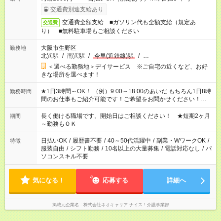
交通費別途支給あり
交通費全額支給 ■ガソリン代も全額支給（規定あ
交通費
り） ■無料駐車場もご相談ください
大阪市生野区
勤務地
北巽駅
/
南巽駅
/
今里(近鉄線)駅
/
…
＜選べる勤務地＞デイサービス ※ご自宅の近くなど、お好
きな場所を選べます！
★1日3時間～OK！ （例）9:00～18:00のあいだ もちろん1日8時
勤務時間
間のお仕事もご紹介可能です！ご希望をお聞かせください！★家
庭の都合でお休みが必要な場合も遠慮なくご相談ください。 ※
週最低15時間以上の勤務が必要です
長く働ける職場です。開始日はご相談ください！ ★短期2ヶ月
期間
～勤務もＯＫ
日払いOK
/
履歴書不要
/
40～50代活躍中
/
副業・WワークOK
/
特徴
服装自由
/
シフト勤務
/
10名以上の大量募集
/
電話対応なし
/
パ
ソコンスキル不要
気になる！
応募する
詳細へ
掲載元企業名
株式会社ネオキャリア ナイス！介護事業部