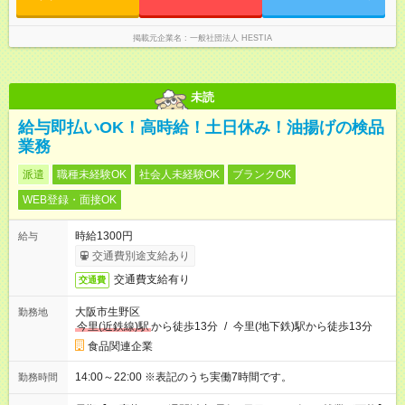
掲載元企業名
一般社団法人 HESTIA
未読
給与即払いOK！高時給！土日休み！油揚げの検品
業務
派遣
職種未経験OK
社会人未経験OK
ブランクOK
WEB登録・面接OK
時給1300円
給与
交通費別途支給あり
交通費支給有り
交通費
大阪市生野区
勤務地
今里(近鉄線)駅
から徒歩13分
/
今里(地下鉄)駅から徒歩13分
食品関連企業
14:00～22:00 ※表記のうち実働7時間です。
勤務時間