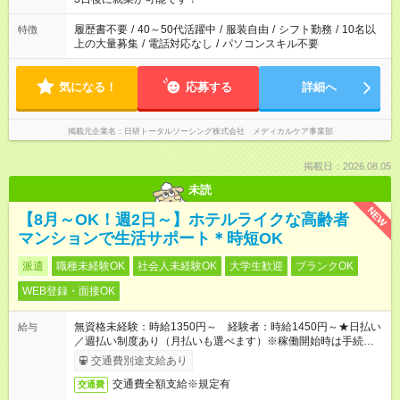
と、もう1つのお仕事の勤務時間。 合計で週40時間を超える場
合は応募できません。
履歴書不要
/
40～50代活躍中
/
服装自由
/
シフト勤務
/
10名以
特徴
上の大量募集
/
電話対応なし
/
パソコンスキル不要
気になる！
応募する
詳細へ
掲載元企業名
日研トータルソーシング株式会社 メディカルケア事業部
掲載日：2026.08.05
未読
NEW
【8月～OK！週2日～】ホテルライクな高齢者
マンションで生活サポート＊時短OK
派遣
職種未経験OK
社会人未経験OK
大学生歓迎
ブランクOK
WEB登録・面接OK
無資格未経験：時給1350円～ 経験者：時給1450円～★日払い
給与
／週払い制度あり（月払いも選べます）※稼働開始時は手続き完
了次第のお支払いとなります。
交通費別途支給あり
交通費全額支給※規定有
交通費