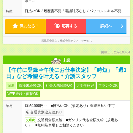
即日～
日払いOK
/
履歴書不要
/
電話対応なし
/
パソコンスキル不要
特徴
気になる！
応募する
詳細へ
掲載元企業名
株式会社テクノ・サービス
掲載日：2026.08.04
未読
【午前に登録⇒午後にお仕事決定】「時短」「週3
日」など希望を叶える＊介護スタッフ
派遣
職種未経験OK
社会人未経験OK
大学生歓迎
ブランクOK
WEB登録・面接OK
時給1500円～ ■日払いOK（規定あり）※即日払い不可
給与
交通費別途支給あり
交通費全額支給 ■ガソリン代も全額支給（規定あ
交通費
り） ■無料駐車場もご相談ください