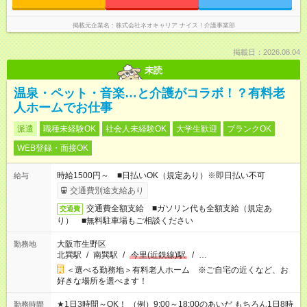
掲載元企業名
株式会社ネオキャリア ナイス！介護事業部
掲載日：2026.08.04
未読
温泉・ペット・音楽…と介護がコラボ！？有料老
人ホームでお仕事
派遣
職種未経験OK
社会人未経験OK
大学生歓迎
ブランクOK
WEB登録・面接OK
時給1500円～ ■日払いOK（規定あり）※即日払い不可
給与
交通費別途支給あり
交通費全額支給 ■ガソリン代も全額支給（規定あ
交通費
り） ■無料駐車場もご相談ください
大阪市生野区
勤務地
北巽駅
/
南巽駅
/
今里(近鉄線)駅
/
…
＜選べる勤務地＞有料老人ホーム ※ご自宅の近くなど、お
好きな場所を選べます！
★1日3時間～OK！ （例）9:00～18:00のあいだ もちろん1日8時
勤務時間