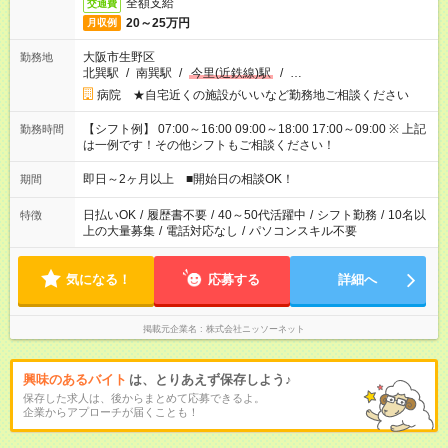
全額支給
交通費
20～25万円
月収例
大阪市生野区
勤務地
北巽駅
/
南巽駅
/
今里(近鉄線)駅
/
…
病院 ★自宅近くの施設がいいなど勤務地ご相談ください
【シフト例】 07:00～16:00 09:00～18:00 17:00～09:00 ※ 上記
勤務時間
は一例です！その他シフトもご相談ください！
即日～2ヶ月以上 ■開始日の相談OK！
期間
日払いOK
/
履歴書不要
/
40～50代活躍中
/
シフト勤務
/
10名以
特徴
上の大量募集
/
電話対応なし
/
パソコンスキル不要
気になる！
応募する
詳細へ
掲載元企業名
株式会社ニッソーネット
興味のあるバイト
は、とりあえず保存しよう♪
保存した求人は、後からまとめて応募できるよ。
企業からアプローチが届くことも！