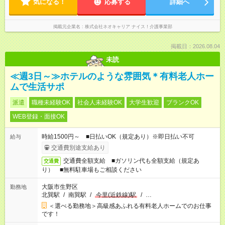
気になる！
応募する
詳細へ
掲載元企業名
株式会社ネオキャリア ナイス！介護事業部
掲載日：2026.08.04
未読
≪週3日～≫ホテルのような雰囲気＊有料老人ホー
ムで生活サポ
派遣
職種未経験OK
社会人未経験OK
大学生歓迎
ブランクOK
WEB登録・面接OK
時給1500円～ ■日払いOK（規定あり）※即日払い不可
給与
交通費別途支給あり
交通費全額支給 ■ガソリン代も全額支給（規定あ
交通費
り） ■無料駐車場もご相談ください
大阪市生野区
勤務地
北巽駅
/
南巽駅
/
今里(近鉄線)駅
/
…
＜選べる勤務地＞高級感あふれる有料老人ホームでのお仕事
です！