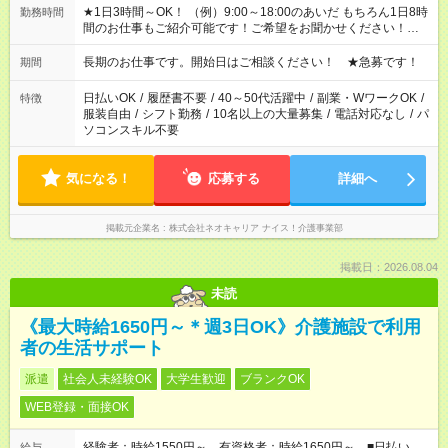
★1日3時間～OK！ （例）9:00～18:00のあいだ もちろん1日8時
勤務時間
間のお仕事もご紹介可能です！ご希望をお聞かせください！★家
庭の都合でお休みが必要な場合も遠慮なくご相談ください。 ※
週最低15時間以上の勤務が必要です
長期のお仕事です。開始日はご相談ください！ ★急募です！
期間
日払いOK
/
履歴書不要
/
40～50代活躍中
/
副業・WワークOK
/
特徴
服装自由
/
シフト勤務
/
10名以上の大量募集
/
電話対応なし
/
パ
ソコンスキル不要
気になる！
応募する
詳細へ
掲載元企業名
株式会社ネオキャリア ナイス！介護事業部
掲載日：2026.08.04
未読
《最大時給1650円～＊週3日OK》介護施設で利用
者の生活サポート
派遣
社会人未経験OK
大学生歓迎
ブランクOK
WEB登録・面接OK
経験者：時給1550円～ 有資格者：時給1650円～ ■日払い
給与