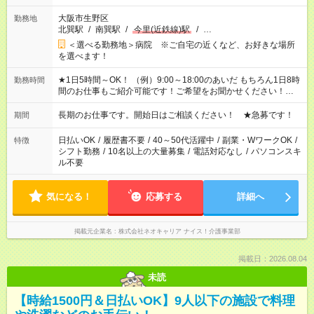
大阪市生野区
勤務地
北巽駅
/
南巽駅
/
今里(近鉄線)駅
/
…
＜選べる勤務地＞病院 ※ご自宅の近くなど、お好きな場所
を選べます！
★1日5時間～OK！ （例）9:00～18:00のあいだ もちろん1日8時
勤務時間
間のお仕事もご紹介可能です！ご希望をお聞かせください！★家
庭の都合でお休みが必要な場合も遠慮なくご相談ください。 ※
週最低15時間以上の勤務が必要です
長期のお仕事です。開始日はご相談ください！ ★急募です！
期間
日払いOK
/
履歴書不要
/
40～50代活躍中
/
副業・WワークOK
/
特徴
シフト勤務
/
10名以上の大量募集
/
電話対応なし
/
パソコンスキ
ル不要
気になる！
応募する
詳細へ
掲載元企業名
株式会社ネオキャリア ナイス！介護事業部
掲載日：2026.08.04
未読
【時給1500円＆日払いOK】9人以下の施設で料理