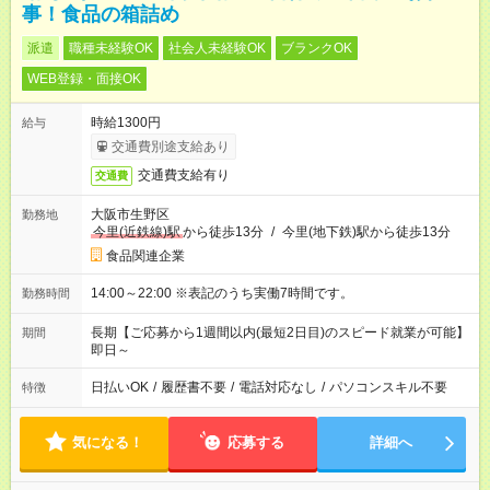
事！食品の箱詰め
派遣
職種未経験OK
社会人未経験OK
ブランクOK
WEB登録・面接OK
時給1300円
給与
交通費別途支給あり
交通費支給有り
交通費
大阪市生野区
勤務地
今里(近鉄線)駅
から徒歩13分
/
今里(地下鉄)駅から徒歩13分
食品関連企業
14:00～22:00 ※表記のうち実働7時間です。
勤務時間
長期【ご応募から1週間以内(最短2日目)のスピード就業が可能】
期間
即日～
日払いOK
/
履歴書不要
/
電話対応なし
/
パソコンスキル不要
特徴
気になる！
応募する
詳細へ