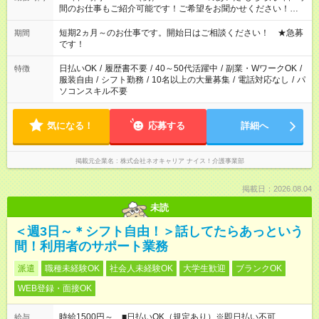
間のお仕事もご紹介可能です！ご希望をお聞かせください！★家
庭の都合でお休みが必要な場合も遠慮なくご相談ください。 ※
週最低15時間以上の勤務が必要です
短期2ヵ月～のお仕事です。開始日はご相談ください！ ★急募
期間
です！
日払いOK
/
履歴書不要
/
40～50代活躍中
/
副業・WワークOK
/
特徴
服装自由
/
シフト勤務
/
10名以上の大量募集
/
電話対応なし
/
パ
ソコンスキル不要
気になる！
応募する
詳細へ
掲載元企業名
株式会社ネオキャリア ナイス！介護事業部
掲載日：2026.08.04
未読
＜週3日～＊シフト自由！＞話してたらあっという
間！利用者のサポート業務
派遣
職種未経験OK
社会人未経験OK
大学生歓迎
ブランクOK
WEB登録・面接OK
時給1500円～ ■日払いOK（規定あり）※即日払い不可
給与