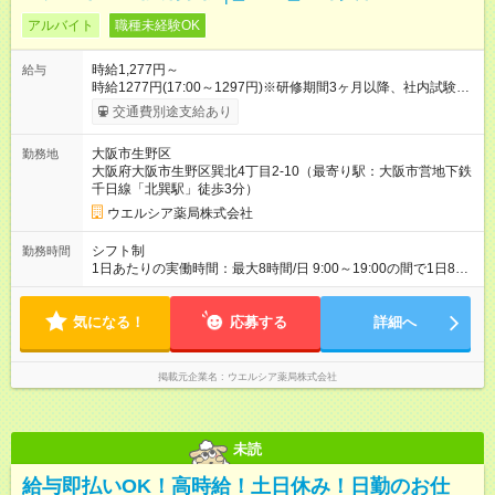
アルバイト
職種未経験OK
時給1,277円～
給与
時給1277円(17:00～1297円)※研修期間3ヶ月以降、社内試験に
よる更新判定あり 社内試験合格後、時給＋50～100円の昇給あ
交通費別途支給あり
り （大学生は＋20円） 試用期間あり：入社日から3ヶ月間／本
採用と待遇は変わりません。 【試用期間】試用期間あり 試用期
大阪市生野区
勤務地
間の長さ：3ヶ月 雇用形態、給与は本採用時と同じです。
大阪府大阪市生野区巽北4丁目2-10（最寄り駅：大阪市営地下鉄
千日線「北巽駅」徒歩3分）
ウエルシア薬局株式会社
シフト制
勤務時間
1日あたりの実働時間：最大8時間/日 9:00～19:00の間で1日8時
間の勤務 ☆週4～5日の勤務 ※勤務曜日応相談 ☆未経験・無資格
可
気になる！
応募する
詳細へ
掲載元企業名
ウエルシア薬局株式会社
未読
給与即払いOK！高時給！土日休み！日勤のお仕