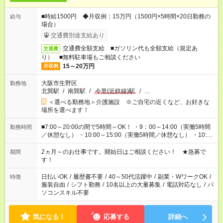
■時給1500円 ◆月収例：15万円（1500円×5時間×20日勤務の
給与
場合）
交通費別途支給あり
交通費全額支給 ■ガソリン代も全額支給（規定あ
交通費
り） ■無料駐車場もご相談ください
15～20万円
月収例
大阪市生野区
勤務地
北巽駅
/
南巽駅
/
今里(近鉄線)駅
/
…
＜選べる勤務地＞介護施設 ※ご自宅の近くなど、お好きな
場所を選べます！
■7:00～20:00の間で5時間～OK！ ・9：00～14:00（実働5時間
勤務時間
／休憩なし） ・10:00～15:00（実働5時間／休憩なし） ・10:00
～16:00（実働5時間／休憩1時間） ・7：00～12:00（実働5時間
／休憩なし） ・12:00～17:00（実働5時間／休憩1時間） など ※
2ヵ月～のお仕事です。開始日はご相談ください！ ★急募で
期間
シフト制／上記は一例です。 ご希望をお聞かせください。
す！
日払いOK
/
履歴書不要
/
40～50代活躍中
/
副業・WワークOK
/
特徴
服装自由
/
シフト勤務
/
10名以上の大量募集
/
電話対応なし
/
パ
ソコンスキル不要
気になる！
応募する
詳細へ