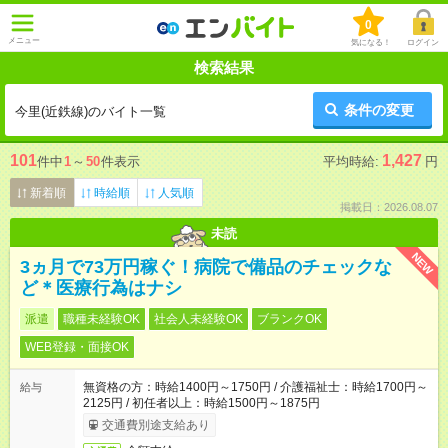
0
メニュー
気になる！
ログイン
検索結果
条件の変更
今里(近鉄線)のバイト一覧
101
1,427
件中
1
～
50
件表示
平均時給:
円
新着順
時給順
人気順
掲載日：2026.08.07
未読
NEW
3ヵ月で73万円稼ぐ！病院で備品のチェックな
ど＊医療行為はナシ
派遣
職種未経験OK
社会人未経験OK
ブランクOK
WEB登録・面接OK
無資格の方：時給1400円～1750円 / 介護福祉士：時給1700円～
給与
2125円 / 初任者以上：時給1500円～1875円
交通費別途支給あり