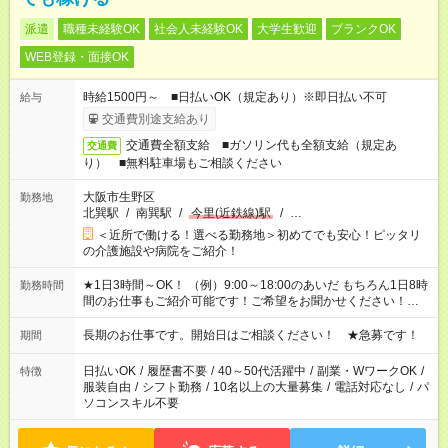
派遣
職種未経験OK
社会人未経験OK
大学生歓迎
ブランクOK
WEB登録・面接OK
時給1500円～ ■日払いOK（規定あり）※即日払い不可
給与
交通費別途支給あり
交通費全額支給 ■ガソリン代も全額支給（規定あ
交通費
り） ■無料駐車場もご相談ください
大阪市生野区
勤務地
北巽駅
/
南巽駅
/
今里(近鉄線)駅
/
…
＜近所で働ける！選べる勤務地＞初めてでも安心！ピッタリ
の介護施設や病院をご紹介！
★1日3時間～OK！ （例）9:00～18:00のあいだ もちろん1日8時
勤務時間
間のお仕事もご紹介可能です！ご希望をお聞かせください！★家
庭の都合でお休みが必要な場合も遠慮なくご相談ください。 ※
週最低15時間以上の勤務が必要です
長期のお仕事です。開始日はご相談ください！ ★急募です！
期間
日払いOK
/
履歴書不要
/
40～50代活躍中
/
副業・WワークOK
/
特徴
服装自由
/
シフト勤務
/
10名以上の大量募集
/
電話対応なし
/
パ
ソコンスキル不要