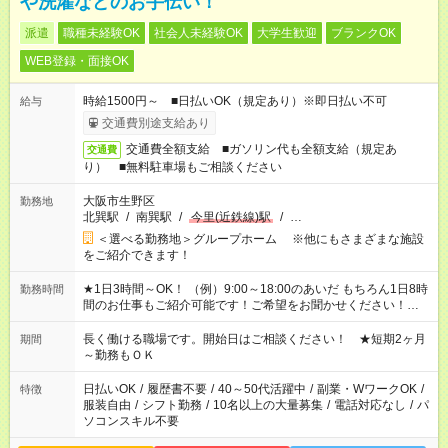
や洗濯などのお手伝い！
派遣
職種未経験OK
社会人未経験OK
大学生歓迎
ブランクOK
WEB登録・面接OK
時給1500円～ ■日払いOK（規定あり）※即日払い不可
給与
交通費別途支給あり
交通費全額支給 ■ガソリン代も全額支給（規定あ
交通費
り） ■無料駐車場もご相談ください
大阪市生野区
勤務地
北巽駅
/
南巽駅
/
今里(近鉄線)駅
/
…
＜選べる勤務地＞グループホーム ※他にもさまざまな施設
をご紹介できます！
★1日3時間～OK！ （例）9:00～18:00のあいだ もちろん1日8時
勤務時間
間のお仕事もご紹介可能です！ご希望をお聞かせください！★家
庭の都合でお休みが必要な場合も遠慮なくご相談ください。 ※
週最低15時間以上の勤務が必要です
長く働ける職場です。開始日はご相談ください！ ★短期2ヶ月
期間
～勤務もＯＫ
日払いOK
/
履歴書不要
/
40～50代活躍中
/
副業・WワークOK
/
特徴
服装自由
/
シフト勤務
/
10名以上の大量募集
/
電話対応なし
/
パ
ソコンスキル不要