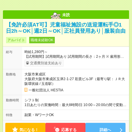
未読
【免許必須AT可】児童福祉施設の送迎運転手◎1
日2h～OK│週2日～OK│正社員登用あり│服装自由
アルバイト
職種未経験OK
時給1,280円～
給与
【試用期間】試用期間あり 試用期間の長さ：2ヶ月 ※ 雇用形態
と給与に、本採用時と異なる部分があります。 雇用形態：本採
交通費別途支給あり
用時と同じです。 給与：時給 1,180円以上 勤務可能日数と習熟
度に応じて試用期間が1ヶ月に短縮可能な場合がございます
大阪市東成区
勤務地
大阪府大阪市東成区玉津2-1-27 彩貴ビル3F（最寄り駅：ＪＲ大
阪環状線 / 玉造駅）
一般社団法人 HESTIA
シフト制
勤務時間
1日あたりの実働時間：最大8時間/日 10:00～20:00の間で変動シ
フト制 シフト例 11:00～17:00 14:00～18:00 勤務時間2～8時間
※勤務時間が6時間以上の日は休憩1時間有 ※日曜日は原則休日
副業・WワークOK
特徴
※状況によっては希望のシフトとは異なる時間帯の勤務になる場
合がございます
気になる！
応募する
詳細へ