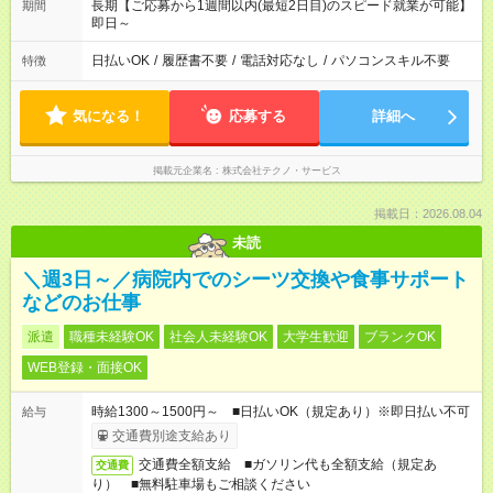
長期【ご応募から1週間以内(最短2日目)のスピード就業が可能】
期間
即日～
日払いOK
/
履歴書不要
/
電話対応なし
/
パソコンスキル不要
特徴
気になる！
応募する
詳細へ
掲載元企業名
株式会社テクノ・サービス
掲載日：2026.08.04
未読
＼週3日～／病院内でのシーツ交換や食事サポート
などのお仕事
派遣
職種未経験OK
社会人未経験OK
大学生歓迎
ブランクOK
WEB登録・面接OK
時給1300～1500円～ ■日払いOK（規定あり）※即日払い不可
給与
交通費別途支給あり
交通費全額支給 ■ガソリン代も全額支給（規定あ
交通費
り） ■無料駐車場もご相談ください