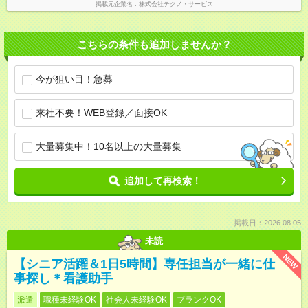
掲載元企業名
株式会社テクノ・サービス
こちらの条件も追加しませんか？
今が狙い目！急募
来社不要！WEB登録／面接OK
大量募集中！10名以上の大量募集
追加して再検索！
掲載日：2026.08.05
未読
NEW
【シニア活躍＆1日5時間】専任担当が一緒に仕
事探し＊看護助手
派遣
職種未経験OK
社会人未経験OK
ブランクOK