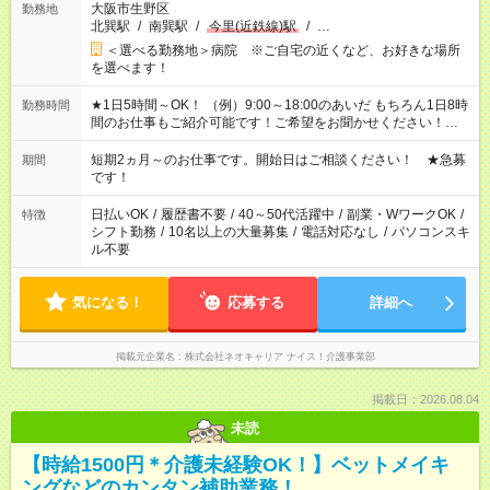
大阪市生野区
勤務地
北巽駅
/
南巽駅
/
今里(近鉄線)駅
/
…
＜選べる勤務地＞病院 ※ご自宅の近くなど、お好きな場所
を選べます！
★1日5時間～OK！ （例）9:00～18:00のあいだ もちろん1日8時
勤務時間
間のお仕事もご紹介可能です！ご希望をお聞かせください！★家
庭の都合でお休みが必要な場合も遠慮なくご相談ください。 ※
週最低15時間以上の勤務が必要です
短期2ヵ月～のお仕事です。開始日はご相談ください！ ★急募
期間
です！
日払いOK
/
履歴書不要
/
40～50代活躍中
/
副業・WワークOK
/
特徴
シフト勤務
/
10名以上の大量募集
/
電話対応なし
/
パソコンスキ
ル不要
気になる！
応募する
詳細へ
掲載元企業名
株式会社ネオキャリア ナイス！介護事業部
掲載日：2026.08.04
未読
【時給1500円＊介護未経験OK！】ベットメイキ
ングなどのカンタン補助業務！