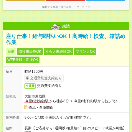
掲載元企業名
株式会社リ・クリエイム
未読
座り仕事！給与即払いOK！高時給！検査、箱詰め
作業
派遣
職種未経験OK
社会人未経験OK
ブランクOK
WEB登録・面接OK
時給1250円
給与
交通費別途支給あり
交通費支給有り
交通費
大阪市東成区
勤務地
今里(近鉄線)駅
から徒歩8分
/
今里(地下鉄)駅から徒歩8分
物流・倉庫関係
9:00～17:00 ※表記のうち実働7時間です。
勤務時間
長期【ご応募から1週間以内(最短2日目)のスピード就業が可能】
期間