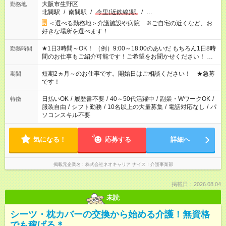
大阪市生野区
勤務地
北巽駅
/
南巽駅
/
今里(近鉄線)駅
/
…
＜選べる勤務地＞介護施設や病院 ※ご自宅の近くなど、お
好きな場所を選べます！
★1日3時間～OK！ （例）9:00～18:00のあいだ もちろん1日8時
勤務時間
間のお仕事もご紹介可能です！ご希望をお聞かせください！ ※
週最低15時間以上の勤務が必要です
短期2ヵ月～のお仕事です。開始日はご相談ください！ ★急募
期間
です！
日払いOK
/
履歴書不要
/
40～50代活躍中
/
副業・WワークOK
/
特徴
服装自由
/
シフト勤務
/
10名以上の大量募集
/
電話対応なし
/
パ
ソコンスキル不要
気になる！
応募する
詳細へ
掲載元企業名
株式会社ネオキャリア ナイス！介護事業部
掲載日：2026.08.04
未読
シーツ・枕カバーの交換から始める介護！無資格
でも稼げる＊