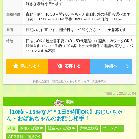
好きな場所を選べます！
夜勤（例） 16:00～翌9:00 もちろん夜勤以外の時間も選べます
勤務時間
（例） 07:00～16:00※早番 09:00～18:00※日勤 11:00～
20:00※遅番 ※時間は、固定・選べる施設もあるので、ご希望が
あれば調整できます！ ※シフト制。勤務地により実働時間が異
長期のお仕事です。開始日はご相談ください！ ★急募です！
期間
なります。★家庭の都合でお休みが必要な場合も遠慮なくご相談
ください。
日払いOK
/
履歴書不要
/
40～50代活躍中
/
副業・WワークOK
/
特徴
服装自由
/
シフト勤務
/
10名以上の大量募集
/
電話対応なし
/
パ
ソコンスキル不要
気になる！
応募する
詳細へ
掲載元企業名
株式会社ネオキャリア ナイス！介護事業部
掲載日：2026.08.04
未読
【10時～15時など＊1日5時間OK】おじいちゃ
ん・おばあちゃんのお話し相手！
派遣
職種未経験OK
社会人未経験OK
大学生歓迎
ブランクOK
WEB登録・面接OK