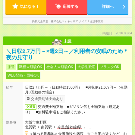
気になる！
応募する
詳細へ
掲載元企業名
株式会社ネオキャリア ナイス！介護事業部
掲載日：2026.08.04
未読
＼日収2.7万円～×週2日～／利用者の安眠のため＊
夜の見守り
派遣
職種未経験OK
社会人未経験OK
大学生歓迎
ブランクOK
WEB登録・面接OK
日収2.7万円～（日勤時給1500円） ■月収例21.6万円～（夜勤
給与
月8回勤務の場合）
交通費別途支給あり
交通費全額支給 ■ガソリン代も全額支給（規定あ
交通費
り） ■無料駐車場もご相談ください
大阪市生野区
勤務地
北巽駅
/
南巽駅
/
今里(近鉄線)駅
/
…
＜選べる勤務地＞介護施設や病院 ※ご自宅の近くなど、お