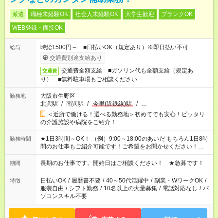
派遣
職種未経験OK
社会人未経験OK
大学生歓迎
ブランクOK
WEB登録・面接OK
時給1500円～ ■日払いOK（規定あり）※即日払い不可
給与
交通費別途支給あり
交通費全額支給 ■ガソリン代も全額支給（規定あ
交通費
り） ■無料駐車場もご相談ください
大阪市生野区
勤務地
北巽駅
/
南巽駅
/
今里(近鉄線)駅
/
…
＜近所で働ける！選べる勤務地＞初めてでも安心！ピッタリ
の介護施設や病院をご紹介！
★1日3時間～OK！ （例）9:00～18:00のあいだ もちろん1日8時
勤務時間
間のお仕事もご紹介可能です！ご希望をお聞かせください！★家
庭の都合でお休みが必要な場合も遠慮なくご相談ください。 時
間固定OK ※週最低15時間以上の勤務が必要です
長期のお仕事です。開始日はご相談ください！ ★急募です！
期間
日払いOK
/
履歴書不要
/
40～50代活躍中
/
副業・WワークOK
/
特徴
服装自由
/
シフト勤務
/
10名以上の大量募集
/
電話対応なし
/
パ
ソコンスキル不要