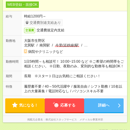
WEB登録・面接OK
時給1200円～
給与
交通費別途支給あり
交通費規定内支給
交通費
大阪市生野区
勤務地
北巽駅
/
南巽駅
/
今里(近鉄線)駅
/
…
病院やクリニックなど
1日5時間～も相談可！ 10:00~15:00 など ※ご希望の時間帯をご
勤務時間
相談ください。 ※日勤、夜勤のみ、変則的な勤務等も相談OK！
長期 ※スタート日はお気軽にご相談ください！
期間
履歴書不要
/
40～50代活躍中
/
服装自由
/
シフト勤務
/
10名以
特徴
上の大量募集
/
電話対応なし
/
パソコンスキル不要
気になる！
応募する
詳細へ
掲載元企業名
株式会社スタッフサービス メディカル事業本部