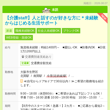
掲載日：2026.08.07
未読
NEW
【介護staff】人と話すのが好きな方に＊未経験
からはじめる生活サポート
派遣
職種未経験OK
社会人未経験OK
ブランクOK
WEB登録・面接OK
無資格未経験：時給1400円～ ■週払いOK ■扶養内OK ■日収
給与
1万1200円以上
交通費別途支給あり
交通費全額支給
交通費
大阪市生野区
勤務地
北巽駅
/
南巽駅
/
今里(近鉄線)駅
/
…
≪自宅からドアtoドアで30分以内！≫ご希望の勤務地を紹介
します。
9:00～18:00（休憩60分） ■ご希望があれば下記シフトもOK！
勤務時間
早番 7:00～16:00 遅番 10:00～19:00 時短 10:00～15:00 「家
族と休みを合わせたい」 「余裕を持って夕飯の準備がしたい」
「できれば残業はしたくない」 など、ご希望を教えてください
【8月中のスタートOK！急募！】2カ月～ ■ご応募から最短2～
期間
ね。 ※Wワーク希望の方へ 今ご覧のお仕事で希望する勤務時間
3日後に就業が可能です！