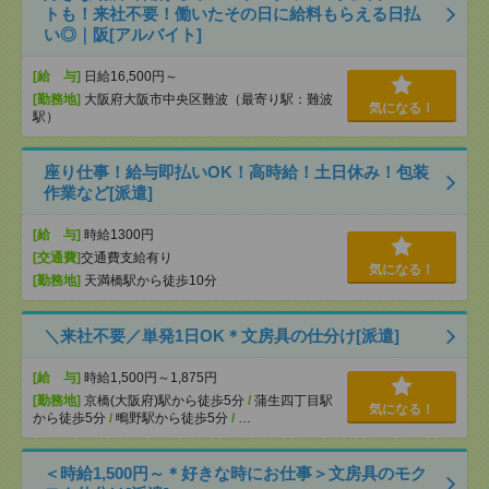
トも！来社不要！働いたその日に給料もらえる日払
い◎｜阪[アルバイト]
[給 与]
日給16,500円～
[勤務地]
大阪府大阪市中央区難波（最寄り駅：難波
気になる！
駅）
座り仕事！給与即払いOK！高時給！土日休み！包装
作業など[派遣]
[給 与]
時給1300円
[交通費]
交通費支給有り
気になる！
[勤務地]
天満橋駅から徒歩10分
＼来社不要／単発1日OK＊文房具の仕分け[派遣]
[給 与]
時給1,500円～1,875円
[勤務地]
京橋(大阪府)駅から徒歩5分
/
蒲生四丁目駅
気になる！
から徒歩5分
/
鴫野駅から徒歩5分
/
…
＜時給1,500円～＊好きな時にお仕事＞文房具のモク