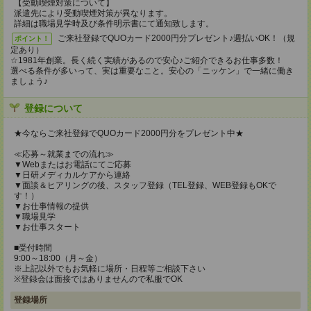
【受動喫煙対策について】
派遣先により受動喫煙対策が異なります。
詳細は職場見学時及び条件明示書にて通知致します。
ご来社登録でQUOカード2000円分プレゼント♪週払いOK！（規
ポイント！
定あり）
☆1981年創業。長く続く実績があるので安心♪ご紹介できるお仕事多数！
選べる条件が多いって、実は重要なこと。安心の「ニッケン」で一緒に働き
ましょう♪
登録について
★今ならご来社登録でQUOカード2000円分をプレゼント中★
≪応募～就業までの流れ≫
▼Webまたはお電話にてご応募
▼日研メディカルケアから連絡
▼面談＆ヒアリングの後、スタッフ登録（TEL登録、WEB登録もOKで
す！）
▼お仕事情報の提供
▼職場見学
▼お仕事スタート
■受付時間
9:00～18:00（月～金）
※上記以外でもお気軽に場所・日程等ご相談下さい
※登録会は面接ではありませんので私服でOK
登録場所