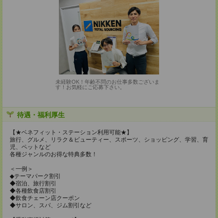
未経験OK！年齢不問のお仕事多数ございま
す！お気軽にご応募下さい。
待遇・福利厚生
【★ベネフィット・ステーション利用可能★】
旅行、グルメ、リラク＆ビューティー、スポーツ、ショッピング、学習、育
児、ペットなど
各種ジャンルのお得な特典多数！
＜一例＞
◆テーマパーク割引
◆宿泊、旅行割引
◆各種飲食店割引
◆飲食チェーン店クーポン
◆サロン、スパ、ジム割引など