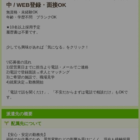
中 / WEB登録・面接OK
無資格・未経験OK
年齢・学歴不問 ブランクOK
★10名以上採用予定
履歴書は不要です。
少しでも興味があれば「気になる」をクリック！
▽応募後の流れ
1)翌営業日までに担当より電話・メールでご連絡
2)電話で登録面談→求人とマッチング
3)ご希望の施設で、職場見学
4)就業決定→勤務開始
「電話で話を聞くだけ」、「不安だからまずは電話で相談だけ」もOKで
す。
派遣先の概要
配属先について
【安心・安定の勤務先】
福祉のお仕事のため、景気変動などの影響を受けにくく、現在も積極採用