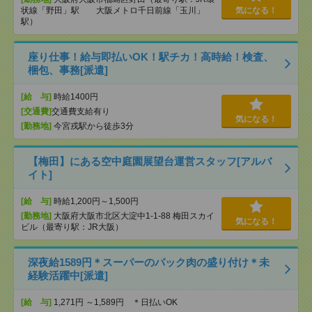
状線「野田」駅 大阪メトロ千日前線「玉川」
気になる！
駅）
座り仕事！給与即払いOK！駅チカ！高時給！検査、
梱包、事務[派遣]
[給 与]
時給1400円
[交通費]
交通費支給有り
気になる！
[勤務地]
今宮戎駅から徒歩3分
【梅田】にある空中庭園展望台運営スタッフ[アルバ
イト]
[給 与]
時給1,200円～1,500円
[勤務地]
大阪府大阪市北区大淀中1-1-88 梅田スカイ
気になる！
ビル（最寄り駅：JR大阪）
深夜給1589円＊スーパーのパック肉の盛り付け＊未
経験活躍中[派遣]
[給 与]
1,271円 ～1,589円 ＊日払いOK