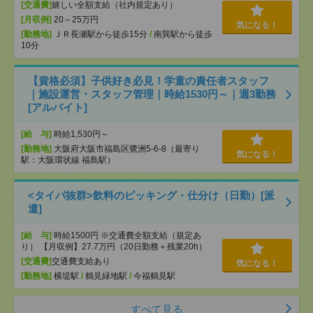
[交通費]
嬉しい全額支給（社内規定あり）
[月収例]
20～25万円
気になる！
[勤務地]
ＪＲ長瀬駅から徒歩15分
/
南巽駅から徒歩
10分
【資格必須】子供好き必見！学童の責任者スタッフ
｜施設運営・スタッフ管理｜時給1530円～｜週3勤務
[アルバイト]
[給 与]
時給1,530円～
[勤務地]
大阪府大阪市福島区鷺洲5-6-8（最寄り
気になる！
駅：大阪環状線 福島駅）
<タイパ抜群>飲料のピッキング・仕分け（日勤）[派
遣]
[給 与]
時給1500円 ※交通費全額支給（規定あ
り） 【月収例】27.7万円（20日勤務＋残業20h）
[交通費]
交通費支給あり
気になる！
[勤務地]
横堤駅
/
鶴見緑地駅
/
今福鶴見駅
すべて見る