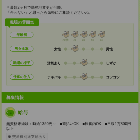
＊最短2ヶ月で勤務地変更が可能。
「合わない」と思ったら気軽にご相談くださいね。
職場の雰囲気
年齢層
20代
30
40
50
60
男女比率
女性
男性
職場の様子
活気あり
しずか
仕事の仕方
テキパキ
コツコツ
募集情報
給与
無資格未経験：時給1350円～ ■週払いOK ■扶養内OK ■日収1万800円
以上
交通費別途支給あり