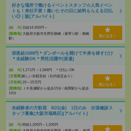
好きな場所で働けるイベントスタッフ☆人気イベン
トも！来社不要！働いたその日に給料もらえる日払
い◎｜阪[アルバイト]
[給 与]
日給16,500円～
[勤務地]
大阪府大阪市生野区鶴橋（最寄り駅：鶴橋
気になる！
駅）
深夜給1589円＊ダンボールを開けて中身を移すだけ
＊未経験OK＊男性活躍中[派遣]
[給 与]
1,271円 ～1,589円 ＊日払いOK
[交通費]
嬉しい全額支給（社内規定あり）
[月収例]
20～25万円
気になる！
[勤務地]
ＪＲ長瀬駅から徒歩15分
/
南巽駅から徒歩
10分
未経験者の方歓迎 8/21(金) 1日のみ 出張健診ス
タッフ募集(大阪市福島区)[アルバイト]
[給 与]
時給1,200円～1,200円
[勤務地]
大阪府大阪市福島区野田（最寄り駅：JR環