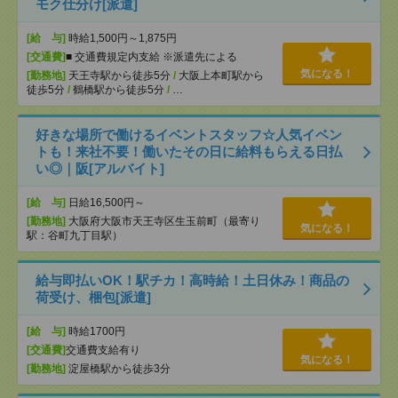
モク仕分け[派遣]
[給 与]
時給1,500円～1,875円
[交通費]
■ 交通費規定内支給 ※派遣先による
気になる！
[勤務地]
天王寺駅から徒歩5分
/
大阪上本町駅から
徒歩5分
/
鶴橋駅から徒歩5分
/
…
好きな場所で働けるイベントスタッフ☆人気イベン
トも！来社不要！働いたその日に給料もらえる日払
い◎｜阪[アルバイト]
[給 与]
日給16,500円～
[勤務地]
大阪府大阪市天王寺区生玉前町（最寄り
気になる！
駅：谷町九丁目駅）
給与即払いOK！駅チカ！高時給！土日休み！商品の
荷受け、梱包[派遣]
[給 与]
時給1700円
[交通費]
交通費支給有り
気になる！
[勤務地]
淀屋橋駅から徒歩3分