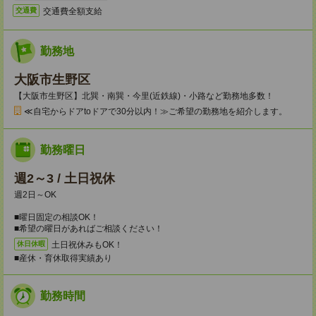
交通費全額支給
交通費
勤務地
大阪市生野区
【大阪市生野区】北巽・南巽・今里(近鉄線)・小路など勤務地多数！
≪自宅からドアtoドアで30分以内！≫ご希望の勤務地を紹介します。
勤務曜日
週2～3 / 土日祝休
週2日～OK
■曜日固定の相談OK！
■希望の曜日があればご相談ください！
土日祝休みもOK！
休日休暇
■産休・育休取得実績あり
勤務時間