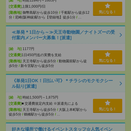
[給 与]
時給1284円～1605円
[交通費]
上限1,000円/日
気になる！
[勤務地]
御幣島駅から徒歩10分
/
千船駅から徒歩12
分
/
尼崎(阪神線)駅から【登録地】徒歩1分
/
…
≪単発＊1日から～≫天王寺動物園／ナイトズーの受
付案内メンバー大募集！[派遣]
[給 与]
1177円
[交通費]
1日450円迄の実費を支給
気になる！
[勤務地]
天王寺駅から徒歩5分
/
動物園前駅から徒
歩5分
/
新今宮駅から徒歩5分
《単発1日OK！日払い可》＊チラシのモクモクシー
ル貼り[派遣]
[給 与]
時給1,500円～1,875円
[交通費]
■ 交通費規定内支給 ※派遣先による
気になる！
[勤務地]
天王寺駅から徒歩5分
/
大阪上本町駅から
徒歩5分
/
鶴橋駅から徒歩5分
/
…
好きな場所で働けるイベントスタッフ☆人気イベン