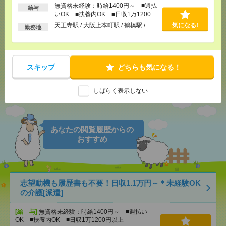
無資格未経験：時給1400円～ ■週払
給与
いOK ■扶養内OK ■日収1万1200円
気になる！
電話応募
以上
天王寺駅 / 大阪上本町駅 / 鶴橋駅 / …
気になる!
勤務地
メール
LINE
で送る
で送る
スキップ
どちらも気になる！
しばらく表示しない
シェア
ツイート
ブックマーク
あなたの閲覧履歴からの
おすすめ
志望動機も履歴書も不要！日収1.1万円～＊未経験OK
の介護[派遣]
[給 与]
無資格未経験：時給1400円～ ■週払い
OK ■扶養内OK ■日収1万1200円以上