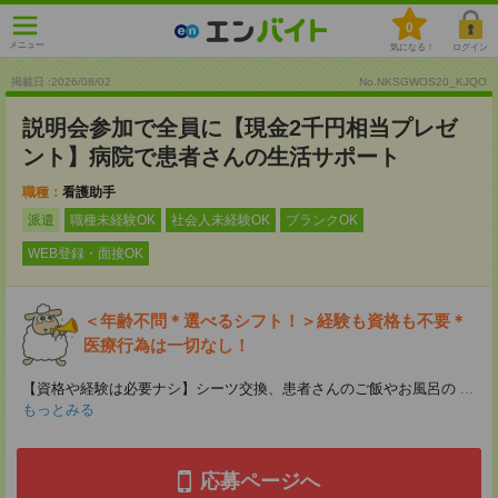
0
メニュー
気になる！
ログイン
掲載日 :2026
/
08
/
02
No.NKSGWOS20_KJQO
説明会参加で全員に【現金2千円相当プレゼ
ント】病院で患者さんの生活サポート
職種：
看護助手
派遣
職種未経験OK
社会人未経験OK
ブランクOK
WEB登録・面接OK
＜年齢不問＊選べるシフト！＞経験も資格も不要＊
医療行為は一切なし！
【資格や経験は必要ナシ】シーツ交換、患者さんのご飯やお風呂の
...
もっとみる
応募ページへ