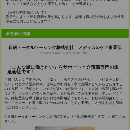
中。シフト減少などもなく安定して働くことが可能です。
【受動喫煙対策について】
派遣先によって受動喫煙対策が異なります。詳細は職場見学時および条件明
示書にてお伝えいたします！
派遣会社情報
日研トータルソーシング株式会社 メディカルケア事業部
労働者派遣事業許可番号:派13-060060
「こんな風に働きたい」をサポート＊介護職専門の派
遣会社です！
「自宅の近くで働きたい」「収入」「働き方を選びたい」「正社員を目指し
たい」などの希望条件や、仕事上の不満も丁寧にお聞きしてからご紹介する
ので長期でご活躍されている方が多いのが特長です。まずはご希望を聞いた
うえで、ピッタリの求人をご紹介。また安心してお仕事を続けていただくた
め、経験豊富な専任担当者がお仕事開始前はもちろん、お仕事開始後もしっ
かりフォロー。仕事の悩みやそれ以外のことでも不安なことがあればお気軽
にご相談くださいね。
※日研トータルソーシングは経済産業省より「地域未来牽引企業」に選定され
ました。