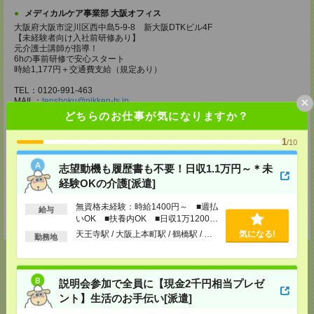
メディカルケア事業部 大阪オフィス
大阪府大阪市淀川区西中島5-9-8 新大阪DTKビル4F
【未経験者向け入社前研修あり】
元介護士講師が指導！
6hの事前研修で安心スタート
時給1,177円＋交通費支給（規定あり）
TEL：0120-991-463
×
MAIL：
tenshoku@nikken-ts.jp
担当：採用担当
どちらのお仕事が気になりますか？
メディカルケア事業部 京都オフィス
1
/10
京都府京都市下京区東塩小路町843番地2 日本生命京都ヤサカビル5F
TEL：0120-975-927
志望動機も履歴書も不要！日収1.1万円～＊未
MAIL：
tenshoku@nikken-ts.jp
担当：採用担当
経験OKの介護[派遣]
登録交通費
無資格未経験：時給1400円～ ■週払
給与
いOK ■扶養内OK ■日収1万1200円
★今ならご来社登録でQUOカード2000円分をプレゼント中★
以上
天王寺駅 / 大阪上本町駅 / 鶴橋駅 / …
気になる!
勤務地
説明会参加で全員に【現金2千円相当プレゼ
応募ページへ
ント】生活のお手伝い[派遣]