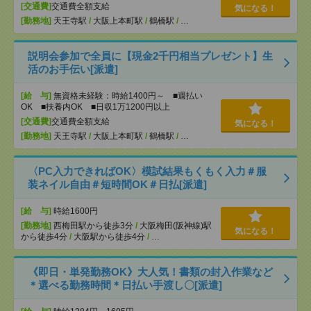
[交通費]
交通費全額支給
気になる！
[勤務地]
天王寺駅
/
大阪上本町駅
/
鶴橋駅
/
…
説明会参加で全員に【現金2千円相当プレゼント】生
活のお手伝い[派遣]
[給 与]
無資格未経験：時給1400円～ ■週払い
OK ■扶養内OK ■日収1万1200円以上
[交通費]
交通費全額支給
気になる！
[勤務地]
天王寺駅
/
大阪上本町駅
/
鶴橋駅
/
…
〈PC入力できればOK〉模試結果もくもく入力＃服
装ネイル自由＃短時間OK＃日払[派遣]
[給 与]
時給1600円
[勤務地]
西梅田駅から徒歩3分
/
大阪梅田(阪神線)駅
気になる！
から徒歩4分
/
大阪駅から徒歩4分
/
…
《即日・単発勤務OK》大人気！書類の封入作業など
＊選べる勤務時間＊日払い手渡し〇[派遣]