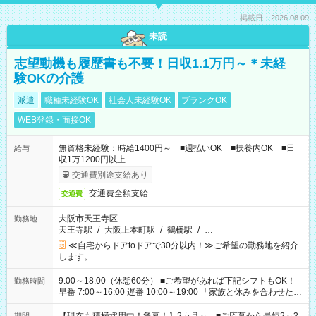
掲載日：2026.08.09
未読
志望動機も履歴書も不要！日収1.1万円～＊未経
験OKの介護
派遣
職種未経験OK
社会人未経験OK
ブランクOK
WEB登録・面接OK
無資格未経験：時給1400円～ ■週払いOK ■扶養内OK ■日
給与
収1万1200円以上
交通費別途支給あり
交通費全額支給
交通費
大阪市天王寺区
勤務地
天王寺駅
/
大阪上本町駅
/
鶴橋駅
/
…
≪自宅からドアtoドアで30分以内！≫ご希望の勤務地を紹介
します。
9:00～18:00（休憩60分） ■ご希望があれば下記シフトもOK！
勤務時間
早番 7:00～16:00 遅番 10:00～19:00 「家族と休みを合わせた
い」 「余裕を持って夕飯の準備がしたい」 「できれば残業はし
たくない」 など、ご希望を教えてくださいね。 ※Wワーク希望