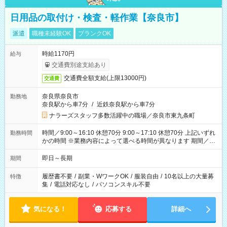
日用品の取付け・検査・軽作業【奈良市】
派遣
職種未経験OK
ブランクOK
時給1170円
給与
交通費別途支給あり
交通費全額支給(上限13000円)
交通費
奈良県奈良市
勤務地
奈良駅から車7分
/
近鉄奈良駅から車7分
ナラーズスタッフ多数活躍中の職場／奈良市東九条町
時間／9:00～16:10 休憩70分 9:00～17:10 休憩70分 上記いずれ
勤務時間
かの時間 ※業務内容によって選べる時間が異なります 期間／即
日～長期安定 スタート日は相談可能！ 勤務日／月～金の週4日
～でOK！
即日～長期
期間
履歴書不要
/
副業・WワークOK
/
服装自由
/
10名以上の大量募
特徴
集
/
電話対応なし
/
パソコンスキル不要
気になる！
応募する
詳細へ