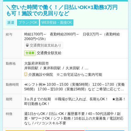
＼空いた時間で働く！／日払いOK×1勤務3万円
も可！施設での見回りなど
派遣
ブランクOK
WEB登録・面接OK
時給1700円～ 夜勤時給2060円～ 日収3万円～（夜勤時給
給与
2060円×15h）
交通費別途支給あり
交通費全額支給
交通費
大阪府岸和田市
勤務地
岸和田駅
/
東岸和田駅
/
久米田駅
/
…
介護施設や病院 ※ご自宅近辺からご案内可能
≪シフト例≫ 10:00～15:00（実働5時間） 12:00～17:00（実働
勤務時間
5時間） 17:00～翌10:00（実働15時間）など ご希望に応じて、
働く時間は調整できます！ お気軽に担当へ相談ください！
3ヵ月までの短期 ※職場が気に入れば、長期もOK！ ★急募！
期間
即日勤務もOK！
週1日からOK
/
日払いOK
/
履歴書不要
/
40～50代活躍中
/
副
特徴
業・WワークOK
/
シフト勤務
/
10名以上の大量募集
/
電話対応
なし
/
パソコンスキル不要