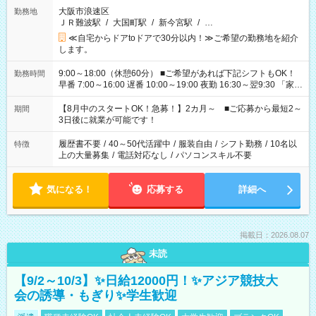
大阪市浪速区
勤務地
ＪＲ難波駅
/
大国町駅
/
新今宮駅
/
…
≪自宅からドアtoドアで30分以内！≫ご希望の勤務地を紹介
します。
9:00～18:00（休憩60分） ■ご希望があれば下記シフトもOK！
勤務時間
早番 7:00～16:00 遅番 10:00～19:00 夜勤 16:30～翌9:30 「家族
と休みを合わせたい」 「余裕を持って夕飯の準備がしたい」
「できれば残業はしたくない」 など、ご希望を教えてください
【8月中のスタートOK！急募！】2カ月～ ■ご応募から最短2～
期間
ね。 ※Wワーク希望の方へ 今ご覧のお仕事で希望する勤務時間
3日後に就業が可能です！
と、もう1つのお仕事の勤務時間。 合計で週40時間を超える場
合は応募できません。
履歴書不要
/
40～50代活躍中
/
服装自由
/
シフト勤務
/
10名以
特徴
上の大量募集
/
電話対応なし
/
パソコンスキル不要
気になる！
応募する
詳細へ
掲載日：2026.08.07
未読
【9/2～10/3】✨日給12000円！✨アジア競技大
会の誘導・もぎり✨学生歓迎