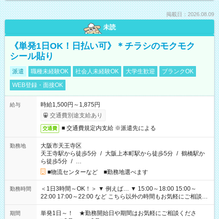
掲載日：2026.08.09
未読
《単発1日OK！日払い可》＊チラシのモクモク
シール貼り
派遣
職種未経験OK
社会人未経験OK
大学生歓迎
ブランクOK
WEB登録・面接OK
時給1,500円～1,875円
給与
交通費別途支給あり
■ 交通費規定内支給 ※派遣先による
交通費
大阪市天王寺区
勤務地
天王寺駅から徒歩5分
/
大阪上本町駅から徒歩5分
/
鶴橋駅か
ら徒歩5分
/
…
■物流センターなど ■勤務地選べます
＜1日3時間～OK！＞ ▼ 例えば… ▼ 15:00～18:00 15:00～
勤務時間
22:00 17:00～22:00 など こちら以外の時間もお気軽にご相談く
ださい！
単発1日～！ ★勤務開始日や期間はお気軽にご相談くださ
期間