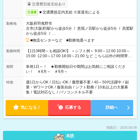
交通費別途支給あり
■ 交通費規定内支給 ※派遣先による
交通費
大阪府羽曳野市
勤務地
古市(大阪府)駅から徒歩5分
/
恵我ノ荘駅から徒歩5分
/
高鷲駅
から徒歩5分
/
…
■物流センターなど ■勤務地選べます
【1日3時間～も相談OK!】 ＜シフト例＞ 9:00～12:00 10:00～
勤務時間
15:00 12:00～17:00 18:00～21:00 など こちら以外の時間帯も
お気軽にご相談ください！
単発1日～！ ★勤務開始日や期間はお気軽にご相談くださ
期間
い！ ＃8月～ ＃9月～
週1日からOK
/
日払いOK
/
履歴書不要
/
40～50代活躍中
/
副
特徴
業・WワークOK
/
服装自由
/
シフト勤務
/
10名以上の大量募
集
/
電話対応なし
/
パソコンスキル不要
気になる！
応募する
詳細へ
掲載日：2026.08.08
未読