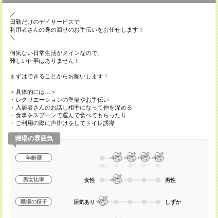
／
日勤だけのデイサービスで
利用者さんの身の回りのお手伝いをお任せします！
＼
何気ない日常生活がメインなので、
難しい仕事はありません！
まずはできることからお願いします！
＜具体的には…＞
・レクリエーションの準備やお手伝い
・入居者さんのお話し相手になって仲を深める
・食事をスプーンで運んで食べてもらったり
・ご利用の際に声掛けをしてトイレ誘導
職場の雰囲気
年齢層
20代
30
40
50
60
男女比率
女性
男性
職場の様子
活気あり
しずか