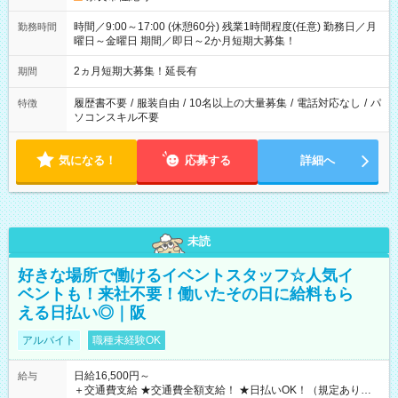
時間／9:00～17:00 (休憩60分) 残業1時間程度(任意) 勤務日／月
勤務時間
曜日～金曜日 期間／即日～2か月短期大募集！
2ヵ月短期大募集！延長有
期間
履歴書不要
/
服装自由
/
10名以上の大量募集
/
電話対応なし
/
パ
特徴
ソコンスキル不要
気になる！
応募する
詳細へ
未読
好きな場所で働けるイベントスタッフ☆人気イ
ベントも！来社不要！働いたその日に給料もら
える日払い◎｜阪
アルバイト
職種未経験OK
日給16,500円～
給与
＋交通費支給 ★交通費全額支給！ ★日払いOK！（規定あり） ┗