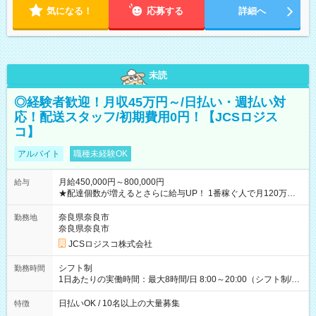
気になる！
応募する
詳細へ
未読
◎経験者歓迎！月収45万円～/日払い・週払い対
応！配送スタッフ/初期費用0円！【JCSロジス
コ】
アルバイト
職種未経験OK
月給450,000円～800,000円
給与
★配達個数が増えるとさらに給与UP！ 1番稼ぐ人で月120万ほ
ど！ ・主要都市エリア 月収55万円／週5日稼働 月収65万~112
万円／週6日稼働 ・地方郊外エリア 月収40万円／週5日稼働 月
奈良県奈良市
勤務地
収40万円~50万円／週6日稼働 ＜モデルイメージ＞ ■月収50万
奈良県奈良市
円 (27歳男性/江東区在住)※元建築関係 1日150個配達×25日勤務
JCSロジスコ株式会社
(日休み) ■月収80万円(43歳男性/墨田区在住)※元営業 1日200個
配達×25日勤務(月休み) 【試用期間】試用期間なし
シフト制
勤務時間
1日あたりの実働時間：最大8時間/日 8:00～20:00（シフト制/実
働8時間） ※週5日勤務（場所次第では週4も有り） ※配達状況
によって時間外での勤務可能性有り ※案件により多少の前後あ
日払いOK / 10名以上の大量募集
特徴
り ※配達が完了次第、帰社OKです