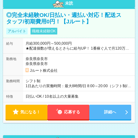
未読
◎完全未経験OK/日払い・週払い対応！配送ス
タッフ/初期費用0円！【Jルート】
アルバイト
職種未経験OK
月給300,000円～500,000円
給与
★配達個数が増えるとさらに給与UP！ 1番稼ぐ人で月120万ほ
ど！ ・主要都市エリア 月収55万円／週5日稼働 月収65万~112
万円／週6日稼働 ・地方郊外エリア 月収40万円／週5日稼働 月
奈良県奈良市
勤務地
収40万円~50万円／週6日稼働 ＜モデルイメージ＞ ■月収50万
奈良県奈良市
円 (27歳男性/江東区在住)※元建築関係 1日150個配達×25日勤務
Jルート株式会社
(日休み) ■月収80万円(43歳男性/墨田区在住)※元営業 1日200個
配達×25日勤務(月休み) 【試用期間】試用期間なし
シフト制
勤務時間
1日あたりの実働時間：最大8時間/日 8:00～20:00（シフト制/実
働8時間） ※週5日勤務（場所次第では週4も有り） ※配達状況
によって時間外での勤務可能性有り ※案件により多少の前後あ
日払いOK / 10名以上の大量募集
特徴
り ※配達が完了次第、帰社OKです
気になる！
応募する
詳細へ