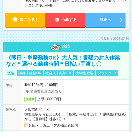
服装自由
/
シフト勤務
/
10名以上の大量募集
/
電話対応なし
/
パ
ソコンスキル不要
気になる！
応募する
詳細へ
掲載日：2026.07.30
未読
《即日・単発勤務OK》大人気！書類の封入作業
など＊選べる勤務時間＊日払い手渡し〇
派遣
職種未経験OK
社会人未経験OK
大学生歓迎
ブランクOK
時給1284円～1605円
給与
交通費別途支給あり
上限1,000円/日
交通費
大阪市西淀川区
勤務地
御幣島駅から徒歩10分
/
千船駅から徒歩12分
/
尼崎(阪神線)駅
から【登録地】徒歩1分
/
…
兵庫・大阪エリアの物流倉庫内