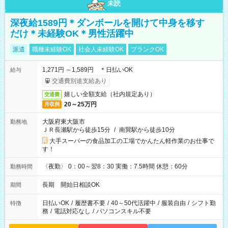
未読
深夜給1589円＊ダンボールを開けて中身を移す
だけ＊未経験OK＊男性活躍中
派遣
職種未経験OK
社会人未経験OK
ブランクOK
1,271円 ～1,589円 ＊日払いOK
給与
交通費別途支給あり
嬉しい全額支給（社内規定あり）
交通費
20～25万円
月収例
大阪府東大阪市
勤務地
ＪＲ長瀬駅から徒歩15分
/
南巽駅から徒歩10分
大手スーパーの食品加工の工場でかんたん軽作業のお仕事で
す！
〈夜勤〉 0：00～翌8：30 実働：7.5時間 休憩：60分
勤務時間
長期 開始日相談OK
期間
日払いOK
/
履歴書不要
/
40～50代活躍中
/
服装自由
/
シフト勤
特徴
務
/
電話対応なし
/
パソコンスキル不要