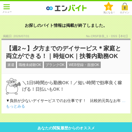
0
メニュー
気になる！
ログイン
お探しのバイト情報は掲載が終了しました。
掲載日 :2026
/
07
/
31
No.CRSF奈良_1・DSS【本社】
【週2～】夕方までのデイサービス＊家庭と
両立ができる！｜時短OK｜扶養内勤務OK
派遣
職種未経験OK
ブランクOK
WEB登録・面接OK
＼1日5時間から勤務OK！／短い時間で効率良く稼
げる！日払いもOK！
▼負担が少ないデイサービスでのお仕事です！ 比較的元気なお年
...
もっとみる
あなたの閲覧履歴からのオススメ