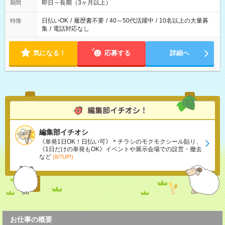
即日～長期（3ヶ月以上）
期間
日払いOK
/
履歴書不要
/
40～50代活躍中
/
10名以上の大量募
特徴
集
/
電話対応なし
気になる！
応募する
詳細へ
編集部イチオシ
《単発1日OK！日払い可》＊チラシのモクモクシール貼り、
《1日だけの単発もOK》イベントや展示会場での設営・撤去
など
(8/7UP!)
お仕事の概要