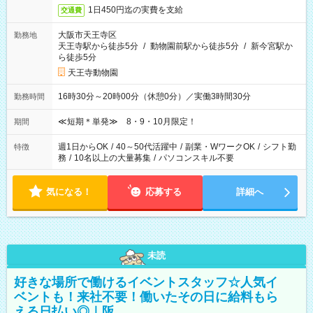
1日450円迄の実費を支給
交通費
大阪市天王寺区
勤務地
天王寺駅から徒歩5分
/
動物園前駅から徒歩5分
/
新今宮駅か
ら徒歩5分
天王寺動物園
16時30分～20時00分（休憩0分）／実働3時間30分
勤務時間
≪短期＊単発≫ 8・9・10月限定！
期間
週1日からOK
/
40～50代活躍中
/
副業・WワークOK
/
シフト勤
特徴
務
/
10名以上の大量募集
/
パソコンスキル不要
気になる！
応募する
詳細へ
未読
好きな場所で働けるイベントスタッフ☆人気イ
ベントも！来社不要！働いたその日に給料もら
える日払い◎｜阪