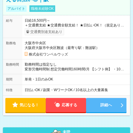
アルバイト
職種未経験OK
日給16,500円～
給与
＋交通費支給 ★交通費全額支給！ ★日払いOK！（規定あり） ┗
働いたその日に現金GET♪ お仕事後はコンビニATMから 日払
交通費別途支給あり
い分を引き落とせます！ 【試用期間】試用期間なし
大阪市中央区
勤務地
大阪府大阪市中央区難波（最寄り駅：難波駅）
株式会社ワンベルウッズ
勤務時間は指定なし
勤務時間
変形労働時間制 想定労働時間160時間/月 【シフト例】 ・10：
00～20：00
単発・1日のみOK
期間
日払いOK / 副業・WワークOK / 10名以上の大量募集
特徴
気になる！
応募する
詳細へ
未読