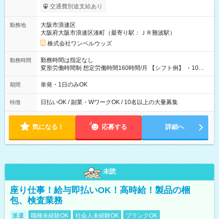
働いたその日に現金GET♪ お仕事後はコンビニATMから 日払
交通費別途支給あり
い分を引き落とせます！ 【試用期間】試用期間なし
大阪市浪速区
勤務地
大阪府大阪市浪速区湊町（最寄り駅：ＪＲ難波駅）
株式会社ワンベルウッズ
勤務時間は指定なし
勤務時間
変形労働時間制 想定労働時間160時間/月 【シフト例】 ・10：
00～20：00
単発・1日のみOK
期間
日払いOK / 副業・WワークOK / 10名以上の大量募集
特徴
気になる！
応募する
詳細へ
未読
座り仕事！給与即払いOK！高時給！製品の梱
包、検査業務
派遣
職種未経験OK
社会人未経験OK
ブランクOK