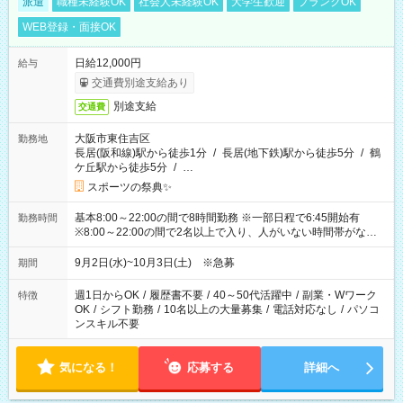
派遣
職種未経験OK
社会人未経験OK
大学生歓迎
ブランクOK
WEB登録・面接OK
日給12,000円
給与
交通費別途支給あり
別途支給
交通費
大阪市東住吉区
勤務地
長居(阪和線)駅から徒歩1分
/
長居(地下鉄)駅から徒歩5分
/
鶴
ケ丘駅から徒歩5分
/
…
スポーツの祭典✨
基本8:00～22:00の間で8時間勤務 ※一部日程で6:45開始有
勤務時間
※8:00～22:00の間で2名以上で入り、人がいない時間帯がない
ように相方と時間を分け合うイメージです
9月2日(水)~10月3日(土) ※急募
期間
週1日からOK
/
履歴書不要
/
40～50代活躍中
/
副業・Wワーク
特徴
OK
/
シフト勤務
/
10名以上の大量募集
/
電話対応なし
/
パソコ
ンスキル不要
気になる！
応募する
詳細へ