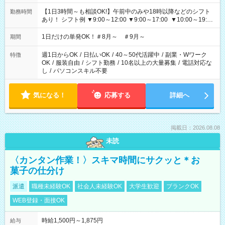
【1日3時間～も相談OK!】午前中のみや18時以降などのシフト
勤務時間
あり！ シフト例 ▼9:00～12:00 ▼9:00～17:00 ▼10:00～19:00
▼18:00～21:00
1日だけの単発OK！＃8月～ ＃9月～
期間
週1日からOK
/
日払いOK
/
40～50代活躍中
/
副業・Wワーク
特徴
OK
/
服装自由
/
シフト勤務
/
10名以上の大量募集
/
電話対応な
し
/
パソコンスキル不要
気になる！
応募する
詳細へ
掲載日：2026.08.08
未読
〈カンタン作業！〉スキマ時間にサクッと＊お
菓子の仕分け
派遣
職種未経験OK
社会人未経験OK
大学生歓迎
ブランクOK
WEB登録・面接OK
時給1,500円～1,875円
給与