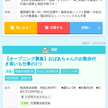
【現在も積極採用中！急募！】2カ月～ ■ご応募から最短2～3
期間
の方へ 今ご覧のお仕事で希望する勤務時間と、もう1つのお仕事
日後の就業も相談可能です！
の勤務時間。 合計で週40時間を超える場合は応募できません。
履歴書不要
/
40～50代活躍中
/
服装自由
/
シフト勤務
/
10名以
特徴
上の大量募集
/
電話対応なし
/
パソコンスキル不要
気になる！
応募する
詳細へ
掲載日：2026.08.09
未読
【オープニング募集】おばあちゃんのお散歩付
き添いも仕事の1つ
派遣
職種未経験OK
社会人未経験OK
ブランクOK
WEB登録・面接OK
無資格未経験：時給1400円～ ■週払いOK ■扶養内OK ■日
給与
収1万1200円以上
交通費別途支給あり
交通費全額支給
交通費