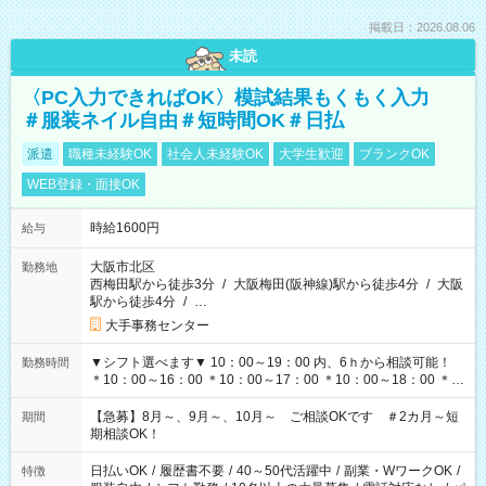
掲載日：2026.08.06
未読
〈PC入力できればOK〉模試結果もくもく入力
＃服装ネイル自由＃短時間OK＃日払
派遣
職種未経験OK
社会人未経験OK
大学生歓迎
ブランクOK
WEB登録・面接OK
時給1600円
給与
大阪市北区
勤務地
西梅田駅から徒歩3分
/
大阪梅田(阪神線)駅から徒歩4分
/
大阪
駅から徒歩4分
/
…
大手事務センター
▼シフト選べます▼ 10：00～19：00 内、6ｈから相談可能！
勤務時間
＊10：00～16：00 ＊10：00～17：00 ＊10：00～18：00 ＊
11：00～19：00 ＊12：00～19：00 ＊13：00～19：00
【急募】8月～、9月～、10月～ ご相談OKです ＃2カ月～短
期間
期相談OK！
日払いOK
/
履歴書不要
/
40～50代活躍中
/
副業・WワークOK
/
特徴