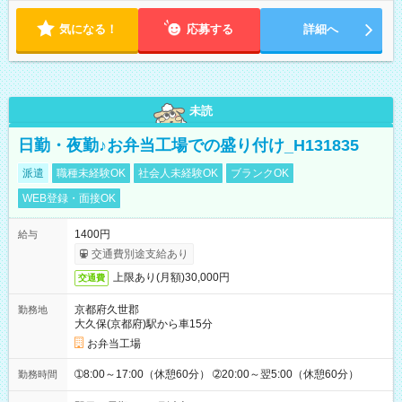
気になる！
応募する
詳細へ
未読
日勤・夜勤♪お弁当工場での盛り付け_H131835
派遣
職種未経験OK
社会人未経験OK
ブランクOK
WEB登録・面接OK
1400円
給与
交通費別途支給あり
上限あり(月額)30,000円
交通費
京都府久世郡
勤務地
大久保(京都府)駅から車15分
お弁当工場
➀8:00～17:00（休憩60分） ➁20:00～翌5:00（休憩60分）
勤務時間