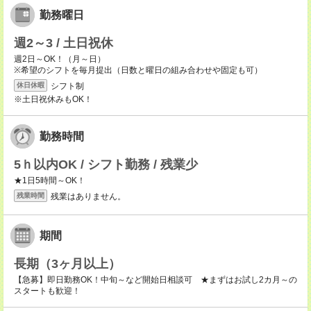
勤務曜日
週2～3 / 土日祝休
週2日～OK！（月～日）
※希望のシフトを毎月提出（日数と曜日の組み合わせや固定も可）
シフト制
休日休暇
※土日祝休みもOK！
勤務時間
5ｈ以内OK / シフト勤務 / 残業少
★1日5時間～OK！
残業はありません。
残業時間
期間
長期（3ヶ月以上）
【急募】即日勤務OK！中旬～など開始日相談可 ★まずはお試し2カ月～の
スタートも歓迎！