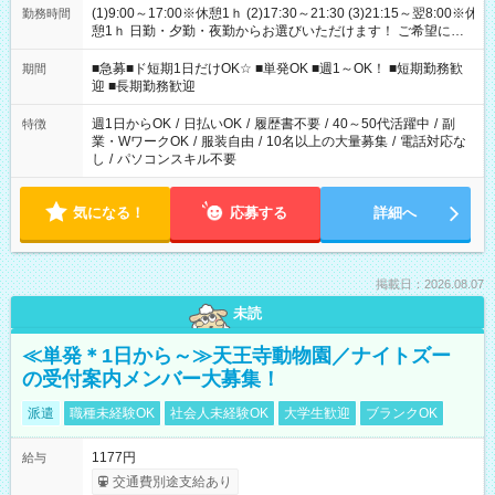
(1)9:00～17:00※休憩1ｈ (2)17:30～21:30 (3)21:15～翌8:00※休
勤務時間
憩1ｈ 日勤・夕勤・夜勤からお選びいただけます！ ご希望に合
わせて働けるお仕事です(*^^*) 【その他選べる勤務時間】 8-17
時/9-17時/9-18時/10-18時/11-21時/18-22時/20-翌4時/21-翌5
■急募■ド短期1日だけOK☆ ■単発OK ■週1～OK！ ■短期勤務歓
期間
時/22-翌6時/0-翌8時 ご自身のご都合で選んで頂ける完全自由シ
迎 ■長期勤務歓迎
フト！
週1日からOK
/
日払いOK
/
履歴書不要
/
40～50代活躍中
/
副
特徴
業・WワークOK
/
服装自由
/
10名以上の大量募集
/
電話対応な
し
/
パソコンスキル不要
気になる！
応募する
詳細へ
掲載日：2026.08.07
未読
≪単発＊1日から～≫天王寺動物園／ナイトズー
の受付案内メンバー大募集！
派遣
職種未経験OK
社会人未経験OK
大学生歓迎
ブランクOK
1177円
給与
交通費別途支給あり