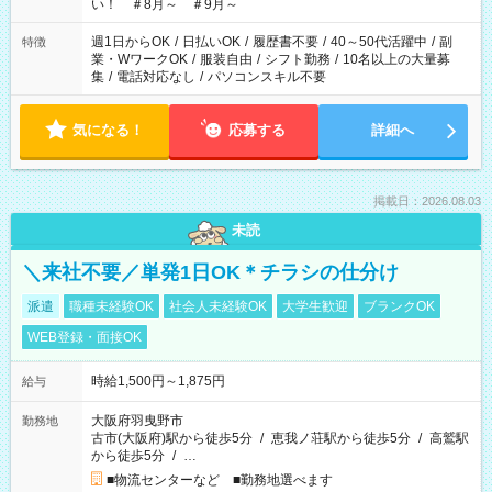
い！ ＃8月～ ＃9月～
週1日からOK
/
日払いOK
/
履歴書不要
/
40～50代活躍中
/
副
特徴
業・WワークOK
/
服装自由
/
シフト勤務
/
10名以上の大量募
集
/
電話対応なし
/
パソコンスキル不要
気になる！
応募する
詳細へ
掲載日：2026.08.03
未読
＼来社不要／単発1日OK＊チラシの仕分け
派遣
職種未経験OK
社会人未経験OK
大学生歓迎
ブランクOK
WEB登録・面接OK
時給1,500円～1,875円
給与
大阪府羽曳野市
勤務地
古市(大阪府)駅から徒歩5分
/
恵我ノ荘駅から徒歩5分
/
高鷲駅
から徒歩5分
/
…
■物流センターなど ■勤務地選べます