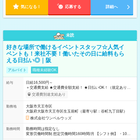
気になる！
応募する
詳細へ
未読
好きな場所で働けるイベントスタッフ☆人気イ
ベントも！来社不要！働いたその日に給料もら
える日払い◎｜阪
アルバイト
職種未経験OK
日給16,500円～
給与
＋交通費支給 ★交通費全額支給！ ★日払いOK！（規定あり） ┗
働いたその日に現金GET♪ お仕事後はコンビニATMから 日払
交通費別途支給あり
い分を引き落とせます！ 【試用期間】試用期間なし
大阪市天王寺区
勤務地
大阪府大阪市天王寺区生玉前町（最寄り駅：谷町九丁目駅）
株式会社ワンベルウッズ
勤務時間は指定なし
勤務時間
変形労働時間制 想定労働時間160時間/月 【シフト例】 ・10：
00～20：00