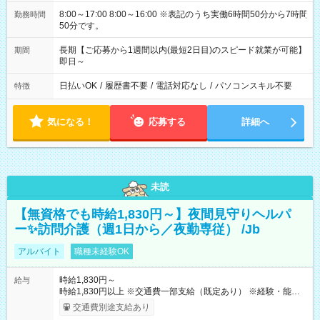
8:00～17:00 8:00～16:00 ※表記のうち実働6時間50分から7時間
勤務時間
50分です。
長期【ご応募から1週間以内(最短2日目)のスピード就業が可能】
期間
即日～
日払いOK
/
履歴書不要
/
電話対応なし
/
パソコンスキル不要
特徴
気になる！
応募する
詳細へ
未読
【無資格でも時給1,830円～】夜間見守りヘルパ
ー✨訪問介護（週1日から／夜勤専従） /Jb
アルバイト
職種未経験OK
時給1,830円～
給与
時給1,830円以上 ※交通費一部支給（既定あり） ※経験・能力を
考慮して決定します 【収入例】 週1回勤務の場合：1,830円×8時
交通費別途支給あり
間×4回=5万8,560円 週3回勤務の場合：1,830円×8時間×12回