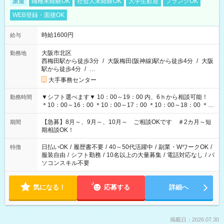
派遣
職種未経験OK
社会人未経験OK
大学生歓迎
ブランクOK
WEB登録・面接OK
時給1600円
給与
大阪市北区
勤務地
西梅田駅から徒歩3分
/
大阪梅田(阪神線)駅から徒歩4分
/
大阪
駅から徒歩4分
/
…
大手事務センター
▼シフト選べます▼ 10：00～19：00 内、6ｈから相談可能！
勤務時間
＊10：00～16：00 ＊10：00～17：00 ＊10：00～18：00 ＊
11：00～19：00 ＊12：00～19：00 ＊13：00～19：00
【急募】8月～、9月～、10月～ ご相談OKです ＃2カ月～短
期間
期相談OK！
日払いOK
/
履歴書不要
/
40～50代活躍中
/
副業・WワークOK
/
特徴
服装自由
/
シフト勤務
/
10名以上の大量募集
/
電話対応なし
/
パ
ソコンスキル不要
気になる！
応募する
詳細へ
掲載日：2026.07.30