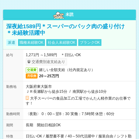
未読
深夜給1589円＊スーパーのパック肉の盛り付け
＊未経験活躍中
派遣
職種未経験OK
社会人未経験OK
ブランクOK
1,271円 ～1,589円 ＊日払いOK
給与
交通費別途支給あり
嬉しい全額支給（社内規定あり）
交通費
20～25万円
月収例
大阪府東大阪市
勤務地
ＪＲ長瀬駅から徒歩15分
/
南巽駅から徒歩10分
大手スーパーの食品加工の工場でかんたん軽作業のお仕事で
す！
〈夜勤〉 0：00～翌8：30 実働：7.5時間 休憩：60分
勤務時間
長期 開始日相談OK
期間
日払いOK
/
履歴書不要
/
40～50代活躍中
/
服装自由
/
シフト勤
特徴