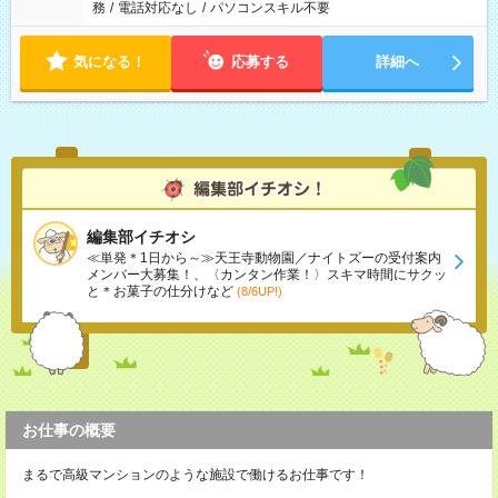
務
/
電話対応なし
/
パソコンスキル不要
気になる！
応募する
詳細へ
編集部イチオシ
≪単発＊1日から～≫天王寺動物園／ナイトズーの受付案内
メンバー大募集！、〈カンタン作業！〉スキマ時間にサクッ
と＊お菓子の仕分けなど
(8/6UP!)
お仕事の概要
まるで高級マンションのような施設で働けるお仕事です！