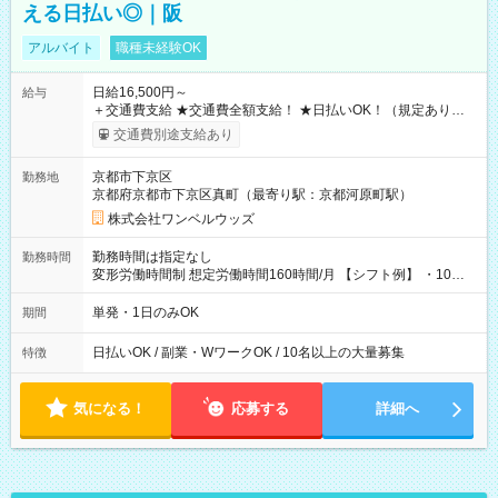
える日払い◎｜阪
アルバイト
職種未経験OK
日給16,500円～
給与
＋交通費支給 ★交通費全額支給！ ★日払いOK！（規定あり） ┗
働いたその日に現金GET♪ お仕事後はコンビニATMから 日払
交通費別途支給あり
い分を引き落とせます！ 【試用期間】試用期間なし
京都市下京区
勤務地
京都府京都市下京区真町（最寄り駅：京都河原町駅）
株式会社ワンベルウッズ
勤務時間は指定なし
勤務時間
変形労働時間制 想定労働時間160時間/月 【シフト例】 ・10：
00～20：00
単発・1日のみOK
期間
日払いOK / 副業・WワークOK / 10名以上の大量募集
特徴
気になる！
応募する
詳細へ