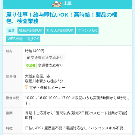
未読
座り仕事！給与即払いOK！高時給！製品の梱
包、検査業務
派遣
職種未経験OK
社会人未経験OK
ブランクOK
WEB登録・面接OK
時給1400円
給与
交通費別途支給あり
交通費支給有り
交通費
大阪府寝屋川市
勤務地
寝屋川市駅から徒歩5分
電子・機械系メーカー
10:00～16:00 10:00～17:00 ※表記のうち実働5時間から6時間で
勤務時間
す。
長期【ご応募から1週間以内(最短2日目)のスピード就業が可能】
期間
即日～
日払いOK
/
履歴書不要
/
電話対応なし
/
パソコンスキル不要
特徴