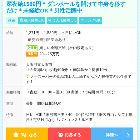
深夜給1589円＊ダンボールを開けて中身を移す
だけ＊未経験OK＊男性活躍中
派遣
職種未経験OK
社会人未経験OK
ブランクOK
1,271円 ～1,589円 ＊日払いOK
給与
交通費別途支給あり
嬉しい全額支給（社内規定あり）
交通費
20～25万円
月収例
大阪府東大阪市
勤務地
ＪＲ長瀬駅から徒歩15分
/
南巽駅から徒歩10分
大手スーパーの食品加工の工場でかんたん軽作業のお仕事で
す！
〈夜勤〉 0：00～翌8：30 実働：7.5時間 休憩：60分
勤務時間
長期 開始日相談OK
期間
日払いOK
/
履歴書不要
/
40～50代活躍中
/
服装自由
/
シフト勤
特徴
務
/
電話対応なし
/
パソコンスキル不要
気になる！
応募する
詳細へ