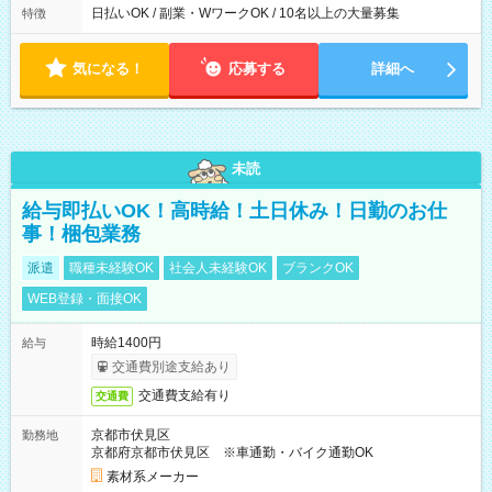
日払いOK / 副業・WワークOK / 10名以上の大量募集
特徴
気になる！
応募する
詳細へ
未読
給与即払いOK！高時給！土日休み！日勤のお仕
事！梱包業務
派遣
職種未経験OK
社会人未経験OK
ブランクOK
WEB登録・面接OK
時給1400円
給与
交通費別途支給あり
交通費支給有り
交通費
京都市伏見区
勤務地
京都府京都市伏見区 ※車通勤・バイク通勤OK
素材系メーカー