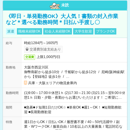
未読
《即日・単発勤務OK》大人気！書類の封入作業
など＊選べる勤務時間＊日払い手渡し〇
派遣
職種未経験OK
社会人未経験OK
大学生歓迎
ブランクOK
時給1284円～1605円
給与
交通費別途支給あり
上限1,000円/日
交通費
大阪市西淀川区
勤務地
御幣島駅から徒歩10分
/
千船駅から徒歩12分
/
尼崎(阪神線)駅
から【登録地】徒歩1分
/
…
兵庫・大阪エリアの物流倉庫内
(1)9:00～17:00※休憩1ｈ (2)17:30～21:30 (3)21:15～翌8:00※休
勤務時間
憩1ｈ 日勤・夕勤・夜勤からお選びいただけます！ ご希望に合
わせて働けるお仕事です(*^^*) 【その他選べる勤務時間】 8-17
時/9-17時/9-18時/10-18時/11-21時/18-22時/20-翌4時/21-翌5
■急募■ド短期1日だけOK☆ ■単発OK ■週1～OK！ ■短期勤務歓
期間
時/22-翌6時/0-翌8時 ご自身のご都合で選んで頂ける完全自由シ
迎 ■長期勤務歓迎
フト！
週1日からOK
/
日払いOK
/
履歴書不要
/
40～50代活躍中
/
副
特徴
業・WワークOK
/
服装自由
/
10名以上の大量募集
/
電話対応な