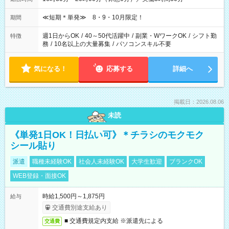
≪短期＊単発≫ 8・9・10月限定！
期間
週1日からOK
/
40～50代活躍中
/
副業・WワークOK
/
シフト勤
特徴
務
/
10名以上の大量募集
/
パソコンスキル不要
気になる！
応募する
詳細へ
掲載日：2026.08.06
未読
《単発1日OK！日払い可》＊チラシのモクモク
シール貼り
派遣
職種未経験OK
社会人未経験OK
大学生歓迎
ブランクOK
WEB登録・面接OK
時給1,500円～1,875円
給与
交通費別途支給あり
■ 交通費規定内支給 ※派遣先による
交通費