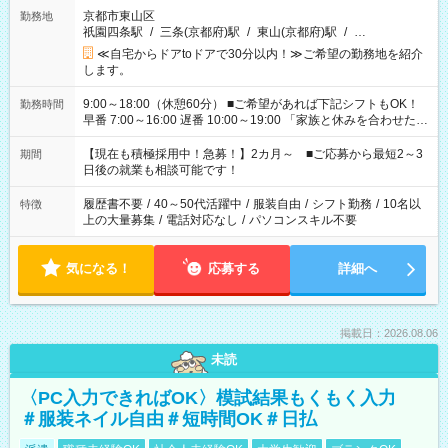
京都市東山区
勤務地
祇園四条駅
/
三条(京都府)駅
/
東山(京都府)駅
/
…
≪自宅からドアtoドアで30分以内！≫ご希望の勤務地を紹介
します。
9:00～18:00（休憩60分） ■ご希望があれば下記シフトもOK！
勤務時間
早番 7:00～16:00 遅番 10:00～19:00 「家族と休みを合わせた
い」 「余裕を持って夕飯の準備がしたい」 「できれば残業はし
たくない」 など、ご希望を教えてくださいね。 ※Wワーク希望
【現在も積極採用中！急募！】2カ月～ ■ご応募から最短2～3
期間
の方へ 今ご覧のお仕事で希望する勤務時間と、もう1つのお仕事
日後の就業も相談可能です！
の勤務時間。 合計で週40時間を超える場合は応募できません。
履歴書不要
/
40～50代活躍中
/
服装自由
/
シフト勤務
/
10名以
特徴
上の大量募集
/
電話対応なし
/
パソコンスキル不要
気になる！
応募する
詳細へ
掲載日：2026.08.06
未読
〈PC入力できればOK〉模試結果もくもく入力
＃服装ネイル自由＃短時間OK＃日払