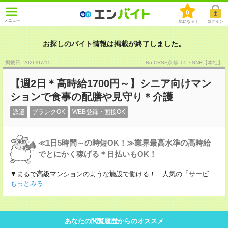
0
メニュー
気になる！
ログイン
お探しのバイト情報は掲載が終了しました。
掲載日 :2026
/
07
/
15
No.CRSF京都_05・SNR【本社】
【週2日＊高時給1700円～】シニア向けマン
ションで食事の配膳や見守り＊介護
派遣
ブランクOK
WEB登録・面接OK
≪1日5時間～の時短OK！≫業界最高水準の高時給
でとにかく稼げる＊日払いもOK！
▼まるで高級マンションのような施設で働ける！ 人気の「サービ
...
もっとみる
あなたの閲覧履歴からのオススメ