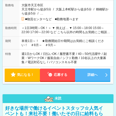
大阪市天王寺区
勤務地
天王寺駅から徒歩5分
/
大阪上本町駅から徒歩5分
/
鶴橋駅か
ら徒歩5分
/
…
■物流センターなど ■勤務地選べます
＜1日3時間～OK！＞ ▼ 例えば… ▼ 15:00～18:00 15:00～
勤務時間
22:00 17:00～22:00 など こちら以外の時間もお気軽にご相談く
ださい！
単発1日～！ ★勤務開始日や期間はお気軽にご相談くださ
期間
い！ ＃8月～ ＃9月～
週1日からOK
/
日払いOK
/
履歴書不要
/
40～50代活躍中
/
副
特徴
業・WワークOK
/
服装自由
/
シフト勤務
/
10名以上の大量募
集
/
電話対応なし
/
パソコンスキル不要
気になる！
応募する
詳細へ
未読
好きな場所で働けるイベントスタッフ☆人気イ
ベントも！来社不要！働いたその日に給料もら