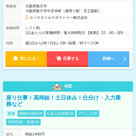
=17万5,680円 【試用期間】試用期間あり 試用期間の長さ：2ヶ
大阪府枚方市
勤務地
月 ※ 雇用形態と給与に、本採用時と異なる部分があります。 雇
大阪府枚方市中宮本町（最寄り駅：宮之阪駅）
用形態：本採用時と同じです。 給与：時給 1,610円以上
ユースタイルラボラトリー株式会社
シフト制
勤務時間
1日あたりの実働時間：最大8時間/日 【夜勤】 22：00～翌9：
00 ※週1日～OK ／ 夜勤専従 ＊＊ 勤務時間例 ＊＊ ■22時か
ら翌7時 ■23時から翌8時 ■24時から翌9時 など ※上記の時間
週1日からOK / 日払いOK / 副業・WワークOK
特徴
内で8時間勤務（休憩1時間）ご利用者様により、時間は異なり
ます。 ※曜日固定（毎週同じ曜日での勤務となります）
気になる！
応募する
詳細へ
未読
座り仕事！高時給！土日休み！仕分け・入力業
務など
派遣
職種未経験OK
社会人未経験OK
ブランクOK
WEB登録・面接OK
時給1400円
給与