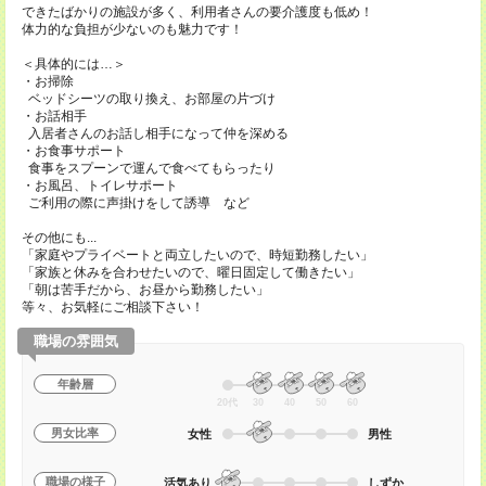
できたばかりの施設が多く、利用者さんの要介護度も低め！
体力的な負担が少ないのも魅力です！
＜具体的には…＞
・お掃除
ベッドシーツの取り換え、お部屋の片づけ
・お話相手
入居者さんのお話し相手になって仲を深める
・お食事サポート
食事をスプーンで運んで食べてもらったり
・お風呂、トイレサポート
ご利用の際に声掛けをして誘導 など
その他にも...
「家庭やプライベートと両立したいので、時短勤務したい」
「家族と休みを合わせたいので、曜日固定して働きたい」
「朝は苦手だから、お昼から勤務したい」
等々、お気軽にご相談下さい！
職場の雰囲気
年齢層
20代
30
40
50
60
男女比率
女性
男性
職場の様子
活気あり
しずか