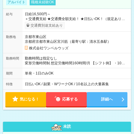
アルバイト
職種未経験OK
日給16,500円～
給与
＋交通費支給 ★交通費全額支給！ ★日払いOK！（規定あり） ┗
働いたその日に現金GET♪ お仕事後はコンビニATMから 日払
交通費別途支給あり
い分を引き落とせます！ 【試用期間】試用期間なし
京都市東山区
勤務地
京都府京都市東山区宮川筋（最寄り駅：清水五条駅）
株式会社ワンベルウッズ
勤務時間は指定なし
勤務時間
変形労働時間制 想定労働時間160時間/月 【シフト例】 ・10：
00～20：00
単発・1日のみOK
期間
日払いOK / 副業・WワークOK / 10名以上の大量募集
特徴
気になる！
応募する
詳細へ
未読