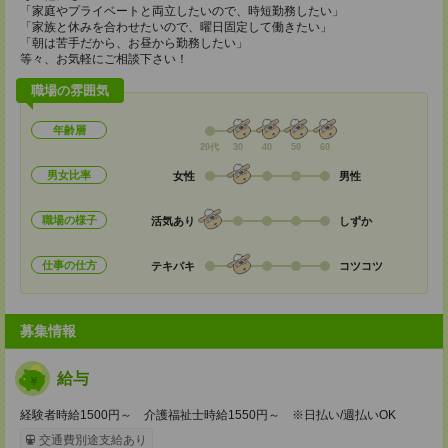
「家庭やプライベートと両立したいので、時短勤務したい」
「家族と休みを合わせたいので、曜日固定して働きたい」
「朝は苦手だから、お昼から勤務したい」
等々、お気軽にご相談下さい！
職場の雰囲気
年齢層
20代
30
40
50
60
男女比率
女性
男性
職場の様子
活気あり
しずか
仕事の仕方
テキパキ
コツコツ
募集情報
給与
経験者時給1500円～ 介護福祉士時給1550円～ ※日払い/週払いOK
交通費別途支給あり