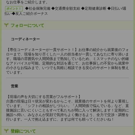
なお仕事をご紹介します。
◆社会保険完備 ◆交通費全額支給 ◆定期健康診断 ◆日払い/週
ポイント！
払い◆友人ご紹介ボーナス
フォローについて
コーディネーター
【専任コーディネーターが一貫サポート！】お仕事の紹介から就業後のフォ
ローまで、現場を知り尽くした一人の担当者が一貫してあなたに寄り添いま
す。職場の雰囲気や人間関係まで熟知しているため、ミスマッチのない的確
なアドバイスが可能。定期的な対話を通じて、お仕事探しの不安から就業中
の小さなお悩みまで、いつでも気軽に相談できる安心のサポート体制を整え
ています。
営業
【現場の声を大切にする営業がフルサポート】
介護の現場は日々状況が変わるからこそ、就業後のサポートを何より重視し
ています。「シフトの相談がしづらい」「人間関係で悩んでいる」など、直
接施設に言いにくいこともすべて私たちが間に入って解決します！定期的に
施設へ伺い、みなさんが笑顔で気持ちよく働けるよう、全力で交渉・調整を
行います。一人で抱え込まずに、まずは何でも頼ってくださいね！
登録について