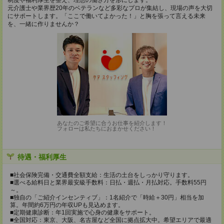
制度や福利厚生を整え、理想の働き方を形にします。
元介護士や業界歴20年のベテランなど多彩なプロが集結し、現場の声を大切
にサポートします。「ここで働いてよかった！」と胸を張って言える未来
を、一緒に作りませんか？
あなたのご希望に合うお仕事を紹介します！
フォローは私たちにおまかせください！
待遇・福利厚生
■社会保険完備・交通費全額支給：生活の土台をしっかり守ります。
■選べる給料日と業界最安級手数料：日払・週払・月払対応。手数料55円
～。
■独自の「ご紹介インセンティブ」：1名紹介で「時給＋30円」相当を加
算。年間約6万円の年収UPも見込めます。
■定期健康診断：年1回実施で心身の健康をサポート。
■全国対応：東京、大阪、名古屋など全国に拠点拡大中。希望エリアで最適