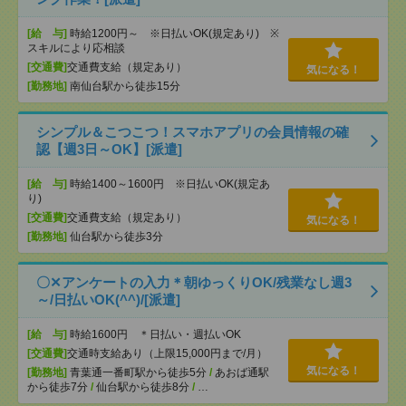
[給 与]
時給1200円～ ※日払いOK(規定あり) ※
スキルにより応相談
[交通費]
交通費支給（規定あり）
気になる！
[勤務地]
南仙台駅から徒歩15分
シンプル＆こつこつ！スマホアプリの会員情報の確
認【週3日～OK】[派遣]
[給 与]
時給1400～1600円 ※日払いOK(規定あ
り)
[交通費]
交通費支給（規定あり）
気になる！
[勤務地]
仙台駅から徒歩3分
〇✕アンケートの入力＊朝ゆっくりOK/残業なし週3
～/日払いOK(^^)/[派遣]
[給 与]
時給1600円 ＊日払い・週払いOK
[交通費]
交通時支給あり（上限15,000円まで/月）
気になる！
[勤務地]
青葉通一番町駅から徒歩5分
/
あおば通駅
から徒歩7分
/
仙台駅から徒歩8分
/
…