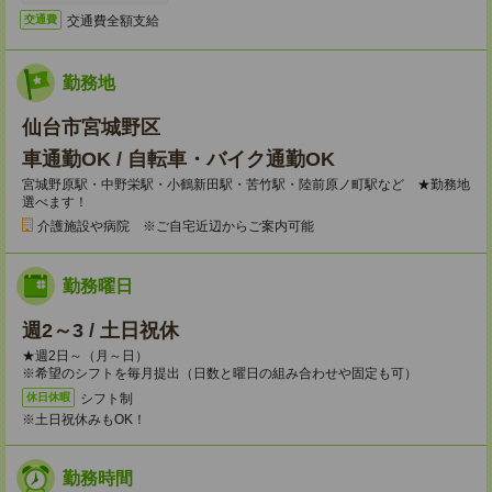
交通費全額支給
交通費
勤務地
仙台市宮城野区
車通勤OK / 自転車・バイク通勤OK
宮城野原駅・中野栄駅・小鶴新田駅・苦竹駅・陸前原ノ町駅など ★勤務地
選べます！
介護施設や病院 ※ご自宅近辺からご案内可能
勤務曜日
週2～3 / 土日祝休
★週2日～（月～日）
※希望のシフトを毎月提出（日数と曜日の組み合わせや固定も可）
シフト制
休日休暇
※土日祝休みもOK！
勤務時間