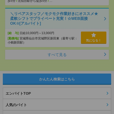
歩5分
/
北仙台駅から徒歩5分
/
…
＼リペアスタッフ／モクモク作業好きにオススメ★
柔軟シフトでプライベート充実！☆WEB面接
OK☆[アルバイト]
[給 与]
日給10,000円～13,000円
[勤務地]
宮城県仙台市宮城野区新田東（最寄り駅：
気になる！
小鶴新田駅）
すべて見る
かんたん検索はこちら
エンバイトTOP
人気のバイト