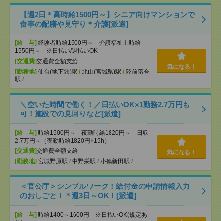
【週2日＊高時給1500円～】シニア向けマンションで
食事の配膳や見守り＊介護[派遣]
[給 与]
経験者時給1500円～ 介護福祉士時給
1550円～ ※日払い/週払いOK
[交通費]
交通費全額支給
気になる！
[勤務地]
仙台(地下鉄)駅
/
北山(宮城県)駅
/
陸前落合
駅
/
…
＼空いた時間で働く！／日払いOK×1勤務2.7万円も
可！施設での見回りなど[派遣]
[給 与]
時給1500円～ 夜勤時給1820円～ 日収
2.7万円～（夜勤時給1820円×15h）
[交通費]
交通費全額支給
気になる！
[勤務地]
宮城野原駅
/
中野栄駅
/
小鶴新田駅
/
…
＜官公庁＞シンプルワーク！給付金の申請情報入力
のおしごと！＊週3日～OK！[派遣]
[給 与]
時給1400～1600円 ※日払いOK(規定あ