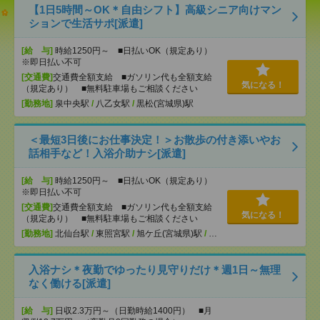
【1日5時間～OK＊自由シフト】高級シニア向けマン
ションで生活サポ[派遣]
[給 与]
時給1250円～ ■日払いOK（規定あり）
※即日払い不可
[交通費]
交通費全額支給 ■ガソリン代も全額支給
気になる！
（規定あり） ■無料駐車場もご相談ください
[勤務地]
泉中央駅
/
八乙女駅
/
黒松(宮城県)駅
＜最短3日後にお仕事決定！＞お散歩の付き添いやお
話相手など！入浴介助ナシ[派遣]
[給 与]
時給1250円～ ■日払いOK（規定あり）
※即日払い不可
[交通費]
交通費全額支給 ■ガソリン代も全額支給
気になる！
（規定あり） ■無料駐車場もご相談ください
[勤務地]
北仙台駅
/
東照宮駅
/
旭ケ丘(宮城県)駅
/
…
入浴ナシ＊夜勤でゆったり見守りだけ＊週1日～無理
なく働ける[派遣]
[給 与]
日収2.3万円～（日勤時給1400円） ■月