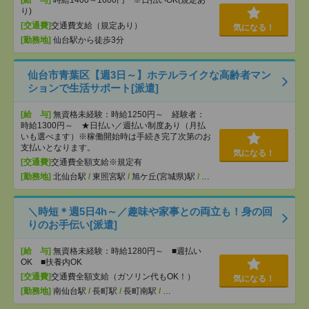
[給 与]
時給1400～1600円 ※日払いOK(規定あ
り)
[交通費]
交通費支給（規定あり）
気になる！
[勤務地]
仙台駅から徒歩3分
仙台市青葉区【週3日～】ホテルライクな高齢者マン
ションで生活サポート[派遣]
[給 与]
無資格未経験：時給1250円～ 経験者：
時給1300円～ ★日払い／週払い制度あり（月払
いも選べます）※稼働開始時は手続き完了次第のお
支払いとなります。
気になる！
[交通費]
交通費全額支給※規定有
[勤務地]
北仙台駅
/
東照宮駅
/
旭ケ丘(宮城県)駅
/
…
＼時短＊週5日4h～／趣味や家事との両立も！身の回
りのお手伝い[派遣]
[給 与]
無資格未経験：時給1280円～ ■週払い
OK ■扶養内OK
[交通費]
交通費全額支給（ガソリン代もOK！）
気になる！
[勤務地]
南仙台駅
/
長町駅
/
長町南駅
/
…