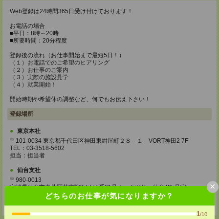
Web登録は24時間365日受け付けております！
お電話の場合
■平日：8時～20時
■所要時間：20分程度
登録後の流れ（お仕事開始まで最短5日！）
（１）お電話でのご希望のヒアリング
（２）お仕事のご案内
（３）実際の施設見学
（４）就業開始！
開始時期や希望休の調整など、何でもお伝え下さい！
登録場所
東京本社
〒101-0034 東京都千代田区神田東紺屋町２８－１ VORT神田2 7F
TEL：03-3518-5602
担当：担当者
仙台支社
〒980-0013
×
宮城県仙台市青葉区花京院2丁目1番61号オークツリー仙台405号室
TEL：0120-936-286
どちらのお仕事が気になりますか？
担当：担当者
1
/10