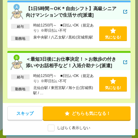
【1日5時間～OK＊自由シフト】高級シニア
向けマンションで生活サポ[派遣]
応募ページへ
時給1250円～ ■日払いOK（規定あ
給与
り）※即日払い不可
泉中央駅 / 八乙女駅 / 黒松(宮城県)駅
気になる!
勤務地
気になる！
＜最短3日後にお仕事決定！＞お散歩の付き
メール
LINE
添いやお話相手など！入浴介助ナシ[派遣]
で送る
で送る
時給1250円～ ■日払いOK（規定あ
給与
り）※即日払い不可
シェア
ツイート
ブックマーク
北仙台駅 / 東照宮駅 / 旭ケ丘(宮城県)
気になる!
勤務地
駅 / …
あなたの閲覧履歴からの
スキップ
どちらも気になる！
おすすめ
しばらく表示しない