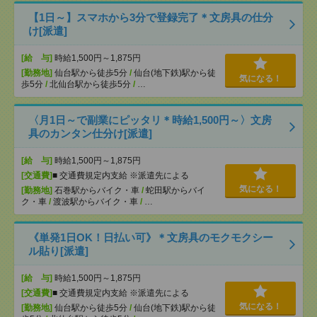
【1日～】スマホから3分で登録完了＊文房具の仕分
け[派遣]
[給 与]
時給1,500円～1,875円
[勤務地]
仙台駅から徒歩5分
/
仙台(地下鉄)駅から徒
気になる！
歩5分
/
北仙台駅から徒歩5分
/
…
〈月1日～で副業にピッタリ＊時給1,500円～〉文房
具のカンタン仕分け[派遣]
[給 与]
時給1,500円～1,875円
[交通費]
■ 交通費規定内支給 ※派遣先による
気になる！
[勤務地]
石巻駅からバイク・車
/
蛇田駅からバイ
ク・車
/
渡波駅からバイク・車
/
…
《単発1日OK！日払い可》＊文房具のモクモクシー
ル貼り[派遣]
[給 与]
時給1,500円～1,875円
[交通費]
■ 交通費規定内支給 ※派遣先による
気になる！
[勤務地]
仙台駅から徒歩5分
/
仙台(地下鉄)駅から徒