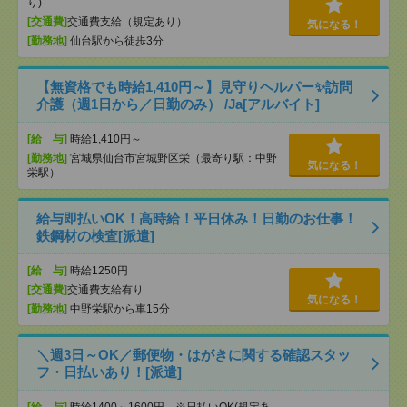
り)
[交通費]
交通費支給（規定あり）
気になる！
[勤務地]
仙台駅から徒歩3分
【無資格でも時給1,410円～】見守りヘルパー✨訪問
介護（週1日から／日勤のみ） /Ja[アルバイト]
[給 与]
時給1,410円～
[勤務地]
宮城県仙台市宮城野区栄（最寄り駅：中野
気になる！
栄駅）
給与即払いOK！高時給！平日休み！日勤のお仕事！
鉄鋼材の検査[派遣]
[給 与]
時給1250円
[交通費]
交通費支給有り
気になる！
[勤務地]
中野栄駅から車15分
＼週3日～OK／郵便物・はがきに関する確認スタッ
フ・日払いあり！[派遣]