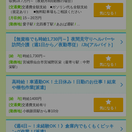
収例18.7万円～（夜勤月8回勤務の場合）
[交通費]
交通費全額支給 ■ガソリン代も全額支給
（規定あり） ■無料駐車場もご相談ください
気になる！
[月収例]
15～20万円
[勤務地]
愛子駅
/
北四番丁駅
/
あおば通駅
/
…
【無資格でも時給1,730円～】夜間見守りヘルパー✨
訪問介護（週1日から／夜勤専従） /Jb[アルバイト]
[給 与]
時給1,730円～
[勤務地]
宮城県仙台市宮城野区栄（最寄り駅：中野
気になる！
栄駅）
高時給！車通勤OK！土日休み！日勤のお仕事！結束
や梱包作業[派遣]
[給 与]
時給1400円
[交通費]
交通費支給有り
気になる！
[勤務地]
小鶴新田駅から車10分
《週4日～！未経験OK！》倉庫内でもくもくピッキ
ング作業！[派遣]