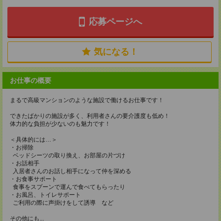
応募ページへ
気になる！
お仕事の概要
まるで高級マンションのような施設で働けるお仕事です！
できたばかりの施設が多く、利用者さんの要介護度も低め！
体力的な負担が少ないのも魅力です！
＜具体的には…＞
・お掃除
ベッドシーツの取り換え、お部屋の片づけ
・お話相手
入居者さんのお話し相手になって仲を深める
・お食事サポート
食事をスプーンで運んで食べてもらったり
・お風呂、トイレサポート
ご利用の際に声掛けをして誘導 など
その他にも...