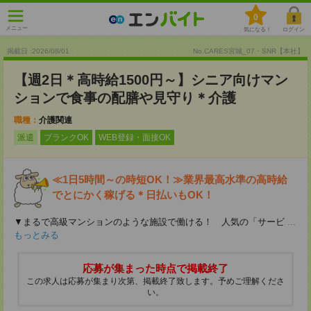
0
メニュー
気になる！
ログイン
掲載日 :2026
/
08
/
01
No.CARES宮城_07・SNR【本社】
【週2日＊高時給1500円～】シニア向けマン
ションで食事の配膳や見守り＊介護
職種：
介護関連
派遣
ブランクOK
WEB登録・面接OK
≪1日5時間～の時短OK！≫業界最高水準の高時給
でとにかく稼げる＊日払いもOK！
▼まるで高級マンションのような施設で働ける！ 人気の「サービ
...
もっとみる
応募が集まった時点で掲載終了
この求人は応募が集まり次第、掲載終了致します。予めご理解くださ
い。