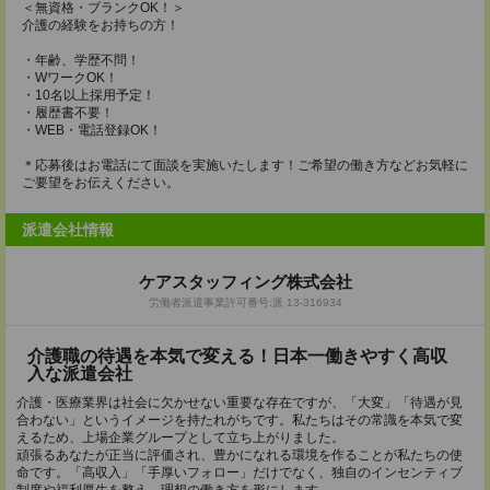
＜無資格・ブランクOK！＞
介護の経験をお持ちの方！
・年齢、学歴不問！
・WワークOK！
・10名以上採用予定！
・履歴書不要！
・WEB・電話登録OK！
＊応募後はお電話にて面談を実施いたします！ご希望の働き方などお気軽に
ご要望をお伝えください。
派遣会社情報
ケアスタッフィング株式会社
労働者派遣事業許可番号:派 13-316934
介護職の待遇を本気で変える！日本一働きやすく高収
入な派遣会社
介護・医療業界は社会に欠かせない重要な存在ですが、「大変」「待遇が見
合わない」というイメージを持たれがちです。私たちはその常識を本気で変
えるため、上場企業グループとして立ち上がりました。
頑張るあなたが正当に評価され、豊かになれる環境を作ることが私たちの使
命です。「高収入」「手厚いフォロー」だけでなく、独自のインセンティブ