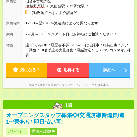
仙台市宮城野区
勤務地
宮城野原駅
/
東仙台駅
/
中野栄駅
/
…
【勤務地選べます】介護施設
17:00～翌9:30 ※派遣先によって異なります
勤務時間
2ヶ月～OK ※スタート日はお気軽にご相談ください！
期間
週1日からOK
/
履歴書不要
/
40～50代活躍中
/
服装自由
/
シフ
特徴
ト勤務
/
10名以上の大量募集
/
電話対応なし
/
パソコンスキル不
要
気になる！
応募する
詳細へ
掲載元企業名
株式会社スタッフサービス メディカル事業本部
未読
オープニングスタッフ募集◎/交通誘導警備員/週
1~/寮あり/ 即日払い可!
アルバイト
職種未経験OK