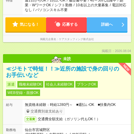
週1日からOK
/
日払いOK
/
履歴書不要
/
40～50代活躍中
/
副
特徴
業・WワークOK
/
シフト勤務
/
10名以上の大量募集
/
電話対応
なし
/
パソコンスキル不要
気になる！
応募する
詳細へ
掲載元企業名
ケアスタッフィング株式会社
掲載日：2026.08.04
未読
NEW
≪ジモトで時短！！≫近所の施設で身の回りの
お手伝いなど
派遣
職種未経験OK
社会人未経験OK
ブランクOK
WEB登録・面接OK
無資格未経験：時給1280円～ ■週払いOK ■扶養内OK
給与
交通費別途支給あり
交通費全額支給（ガソリン代もOK！）
交通費
仙台市宮城野区
勤務地