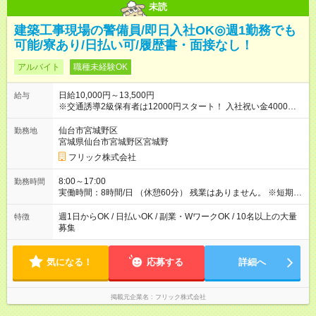
未読
建築工事現場の警備員/即日入社OK◎週1勤務でも
可能/寮あり/日払い可/履歴書・面接なし！
アルバイト
職種未経験OK
日給10,000円～13,500円
給与
※交通誘導2級保有者は12000円スタート！ 入社祝い金4000円
【試用期間】試用期間なし
仙台市宮城野区
勤務地
宮城県仙台市宮城野区宮城野
フリック株式会社
8:00～17:00
勤務時間
実働時間：8時間/日 （休憩60分） 残業はありません。 ※短期の
募集は行っておりません。予めご了承くださいませ。
週1日からOK / 日払いOK / 副業・WワークOK / 10名以上の大量
特徴
募集
気になる！
応募する
詳細へ
掲載元企業名
フリック株式会社