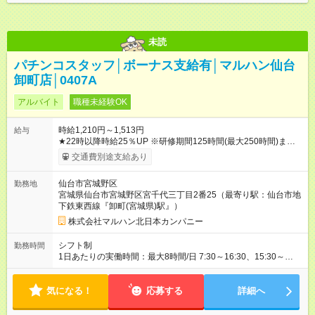
未読
パチンコスタッフ│ボーナス支給有│マルハン仙台
卸町店│0407A
アルバイト
職種未経験OK
時給1,210円～1,513円
給与
★22時以降時給25％UP ※研修期間125時間(最大250時間)まで
は、時給1110円 【試用期間】試用期間なし
交通費別途支給あり
仙台市宮城野区
勤務地
宮城県仙台市宮城野区宮千代三丁目2番25（最寄り駅：仙台市地
下鉄東西線『卸町(宮城県)駅』）
株式会社マルハン北日本カンパニー
シフト制
勤務時間
1日あたりの実働時間：最大8時間/日 7:30～16:30、15:30～
24:00 実働1日4時間 ・最低勤務日数：週3日 ★フリーター・学
生・既婚者・未経験者歓迎！ ★土日勤務できる方歓迎
気になる！
応募する
詳細へ