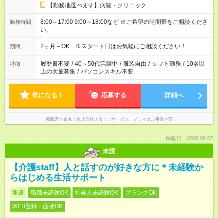
【勤務地選べます】病院・クリニック
8:00～17:00 9:00～18:00など ※ご希望の時間帯をご相談くださ
勤務時間
い。
2ヶ月～OK ※スタート日はお気軽にご相談ください！
期間
履歴書不要
/
40～50代活躍中
/
服装自由
/
シフト勤務
/
10名以
特徴
上の大量募集
/
パソコンスキル不要
気になる！
応募する
詳細へ
掲載元企業名
株式会社スタッフサービス メディカル事業本部
掲載日：2026.08.02
未読
【介護staff】人と話すのが好きな方に＊未経験か
らはじめる生活サポート
派遣
職種未経験OK
社会人未経験OK
ブランクOK
WEB登録・面接OK