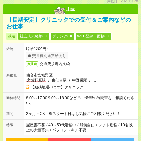
掲載日：2026.07.28
未読
【長期安定】クリニックでの受付＆ご案内などの
お仕事
派遣
社会人未経験OK
ブランクOK
WEB登録・面接OK
時給1200円～
給与
交通費別途支給あり
交通費規定内支給
交通費
仙台市宮城野区
勤務地
宮城野原駅
/
東仙台駅
/
中野栄駅
/
…
【勤務地選べます】クリニック
8:00～17:00 9:00～18:00など ※ご希望の時間帯をご相談くださ
勤務時間
い。
2ヶ月～OK ※スタート日はお気軽にご相談ください！
期間
履歴書不要
/
40～50代活躍中
/
服装自由
/
シフト勤務
/
10名以
特徴
上の大量募集
/
パソコンスキル不要