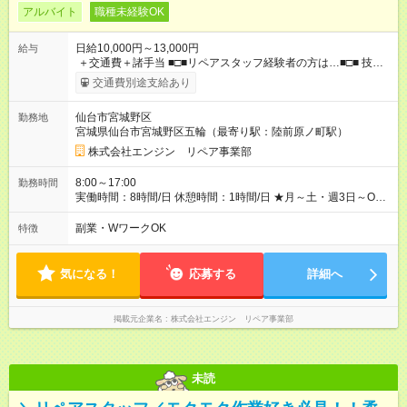
アルバイト
職種未経験OK
日給10,000円～13,000円
給与
＋交通費＋諸手当 ■□■リペアスタッフ経験者の方は…■□■ 技術
チェック後に日給を決定します！ ・現場数に応じて『日給が1.2
交通費別途支給あり
倍』！ ・その他手当により『1.5倍』になることも…！ ・その他
1日ごとの評価ポイントもあり 頑張った分だけ評価されます！ ◆
仙台市宮城野区
勤務地
交通費規定支給 ◆残業手当あり ◆子供手当あり ◆宿泊手当あり
宮城県仙台市宮城野区五輪（最寄り駅：陸前原ノ町駅）
(2000円/1日) ※宿泊を伴う現場の場合 ◆先輩スタッフの給与例
﹋﹋﹋﹋﹋﹋﹋﹋﹋﹋﹋ ・週5日勤務Aさん ＞＞日給10，000円
株式会社エンジン リペア事業部
×20勤務 ＞＞月収20万円＋諸手当 【試用期間】試用期間あり 試
用期間の長さ：6ヶ月 ※ 雇用形態と給与に、本採用時と異なる部
8:00～17:00
勤務時間
分があります。 雇用形態：本採用時と同じです。 給与：日
実働時間：8時間/日 休憩時間：1時間/日 ★月～土・週3日～OK
給 8,310円以上 ::::: ::::: ::::: ::::: ::::: :::::: 120勤務までは日給8，310
★週4～5日入れる方大歓迎！※日時相談OK ★時期により連休取
円、 121勤務目から日給10，000円～、 となります。
得も可能！ ＼毎月希望シフト提出で働きやすい！／ 毎月20日ま
副業・WワークOK
特徴
::::: ::::: ::::: ::::: ::::: ::::::
でに翌月の勤務希望シフトを提出◎ ※シフト変更は前週までに相
談OK
気になる！
応募する
詳細へ
掲載元企業名
株式会社エンジン リペア事業部
未読