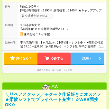
時給1,140円～
給与
[時給] 有資格者：1190円 無資格者：1140円 ★キャリアアップ制
度あり 進級により給与がアップします！ 【試用期間】試用期間
交通費別途支給あり
あり 試用期間の長さ：3ヶ月 雇用形態、給与は本採用時と同じ
です。
仙台市宮城野区
勤務地
宮城県仙台市宮城野区宮城野2-11-12
株式会社ニチイ学館
平均労働時間：1ヶ月あたり110時間 ＜シフト例＞ ■夜間受付業
勤務時間
務 17:15～翌8:30（休憩120分） ※シフト制 平均労働時間：1ヶ
月あたり110時間 ＜シフト例＞ ■夜間受付業務 17:15～翌
8:30（休憩120分） ※シフト制
気になる！
応募する
詳細へ
掲載元企業名
株式会社ニチイ学館
未読
＼リペアスタッフ／モクモク作業好きにオススメ
★柔軟シフトでプライベート充実！☆WEB面接
OK☆