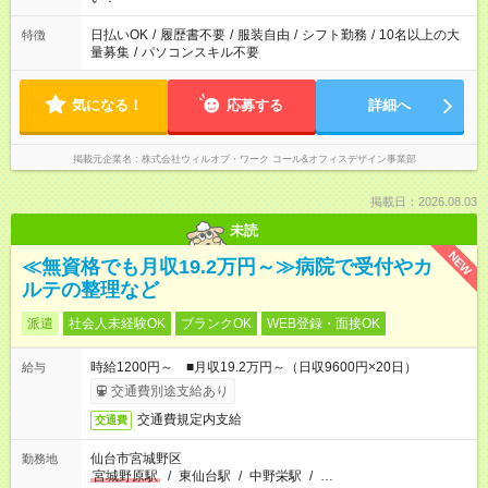
日払いOK
/
履歴書不要
/
服装自由
/
シフト勤務
/
10名以上の大
特徴
量募集
/
パソコンスキル不要
気になる！
応募する
詳細へ
掲載元企業名
株式会社ウィルオブ・ワーク コール&オフィスデザイン事業部
掲載日：2026.08.03
未読
NEW
≪無資格でも月収19.2万円～≫病院で受付やカ
ルテの整理など
派遣
社会人未経験OK
ブランクOK
WEB登録・面接OK
時給1200円～ ■月収19.2万円～（日収9600円×20日）
給与
交通費別途支給あり
交通費規定内支給
交通費
仙台市宮城野区
勤務地
宮城野原駅
/
東仙台駅
/
中野栄駅
/
…