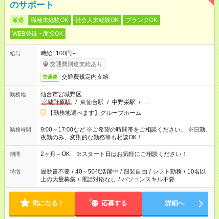
のサポート
派遣
職種未経験OK
社会人未経験OK
ブランクOK
WEB登録・面接OK
時給1100円～
給与
交通費別途支給あり
交通費規定内支給
交通費
仙台市宮城野区
勤務地
宮城野原駅
/
東仙台駅
/
中野栄駅
/
…
【勤務地選べます】グループホーム
9:00～17:00など ※ご希望の時間帯をご相談ください。 ※日勤、
勤務時間
夜勤のみ、変則的な勤務等も相談OK！
2ヶ月～OK ※スタート日はお気軽にご相談ください！
期間
履歴書不要
/
40～50代活躍中
/
服装自由
/
シフト勤務
/
10名以
特徴
上の大量募集
/
電話対応なし
/
パソコンスキル不要
気になる！
応募する
詳細へ