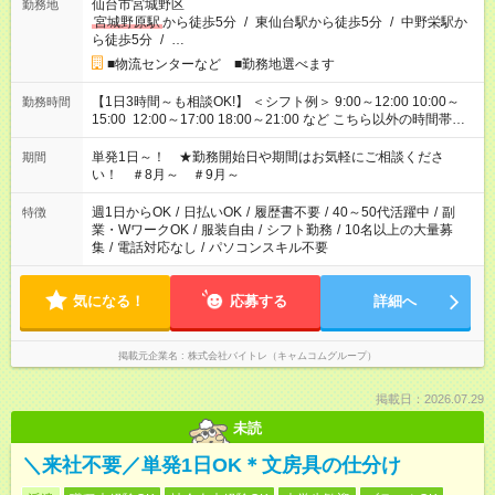
仙台市宮城野区
勤務地
宮城野原駅
から徒歩5分
/
東仙台駅から徒歩5分
/
中野栄駅か
ら徒歩5分
/
…
■物流センターなど ■勤務地選べます
【1日3時間～も相談OK!】 ＜シフト例＞ 9:00～12:00 10:00～
勤務時間
15:00 12:00～17:00 18:00～21:00 など こちら以外の時間帯も
お気軽にご相談ください！
単発1日～！ ★勤務開始日や期間はお気軽にご相談くださ
期間
い！ ＃8月～ ＃9月～
週1日からOK
/
日払いOK
/
履歴書不要
/
40～50代活躍中
/
副
特徴
業・WワークOK
/
服装自由
/
シフト勤務
/
10名以上の大量募
集
/
電話対応なし
/
パソコンスキル不要
気になる！
応募する
詳細へ
掲載元企業名
株式会社バイトレ（キャムコムグループ）
掲載日：2026.07.29
未読
＼来社不要／単発1日OK＊文房具の仕分け