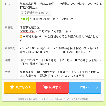
無資格未経験：時給1280円～ ■週払いOK ■扶養内OK ■日収
給与
1万240円以上
交通費別途支給あり
交通費全額支給（ガソリン代もOK！）
交通費
仙台市宮城野区
勤務地
宮城野原駅
/
中野栄駅
/
小鶴新田駅
/
…
≪車通勤もOK！≫ご自宅近くでご希望の勤務地を紹介しま
す。
9:00～18:00（休憩60分） ■ご希望があれば下記シフトもOK！
勤務時間
早番 7:00～16:00 遅番 10:00～19:00 時短 10:00～15:00 「家
族と休みを合わせたい」 「余裕を持って夕飯の準備がしたい」
「できれば残業はしたくない」 など、ご希望を教えてください
【8月中のスタートOK！急募！】2カ月～ ■ご応募から最短2～
期間
ね。 ※Wワーク希望の方へ 今ご覧のお仕事で希望する勤務時間
3日後に就業が可能です！
と、もう1つのお仕事の勤務時間。 合計で週40時間を超える場
合は応募できません。
履歴書不要
/
40～50代活躍中
/
服装自由
/
シフト勤務
/
10名以
特徴
上の大量募集
/
電話対応なし
/
パソコンスキル不要
気になる！
応募する
詳細へ
掲載元企業名
日研トータルソーシング株式会社 メディカルケア事業部