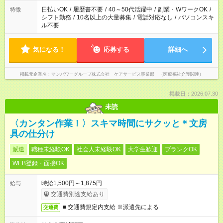
業はご案内が難しい場合があります
日払いOK
/
履歴書不要
/
40～50代活躍中
/
副業・WワークOK
/
特徴
シフト勤務
/
10名以上の大量募集
/
電話対応なし
/
パソコンスキ
ル不要
気になる！
応募する
詳細へ
掲載元企業名
マンパワーグループ株式会社 ケアサービス事業部 （医療福祉介護関連）
掲載日：2026.07.30
未読
〈カンタン作業！〉スキマ時間にサクッと＊文房
具の仕分け
派遣
職種未経験OK
社会人未経験OK
大学生歓迎
ブランクOK
WEB登録・面接OK
時給1,500円～1,875円
給与
交通費別途支給あり
■ 交通費規定内支給 ※派遣先による
交通費