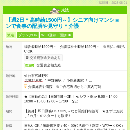
掲載日：2026.08.01
未読
【週2日＊高時給1500円～】シニア向けマンショ
ンで食事の配膳や見守り＊介護
派遣
ブランクOK
WEB登録・面接OK
経験者時給1500円～ 介護福祉士時給1550円～ ※日払い/週払
給与
いOK
交通費別途支給あり
交通費全額支給
交通費
仙台市宮城野区
勤務地
宮城野原駅
/
中野栄駅
/
小鶴新田駅
/
…
介護施設や病院 ※ご自宅近辺からご案内可能
★【日勤のみ】1日5時間～OK！ ≪シフト例≫ 9:00～14:00
勤務時間
10:00～15:00 12:00～17:00 など
【急募】即日勤務OK！中旬～など開始日相談可 ★まずはお試
期間
し2カ月～のスタートも歓迎！
日払いOK
/
履歴書不要
/
40～50代活躍中
/
副業・WワークOK
/
特徴