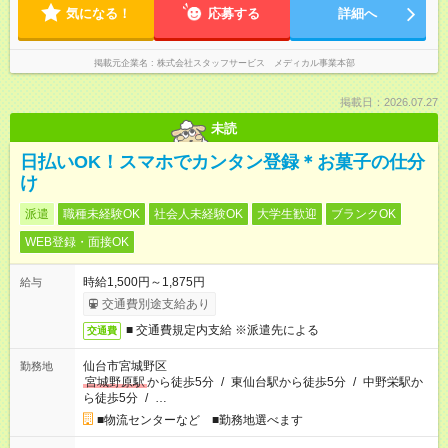
気になる！
応募する
詳細へ
掲載元企業名
株式会社スタッフサービス メディカル事業本部
掲載日：2026.07.27
未読
日払いOK！スマホでカンタン登録＊お菓子の仕分
け
派遣
職種未経験OK
社会人未経験OK
大学生歓迎
ブランクOK
WEB登録・面接OK
時給1,500円～1,875円
給与
交通費別途支給あり
■ 交通費規定内支給 ※派遣先による
交通費
仙台市宮城野区
勤務地
宮城野原駅
から徒歩5分
/
東仙台駅から徒歩5分
/
中野栄駅か
ら徒歩5分
/
…
■物流センターなど ■勤務地選べます