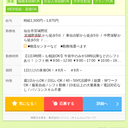
派遣
職種未経験OK
社会人未経験OK
大学生歓迎
ブランクOK
WEB登録・面接OK
時給1,500円～1,875円
給与
仙台市宮城野区
勤務地
宮城野原駅
から徒歩5分
/
東仙台駅から徒歩5分
/
中野栄駅か
ら徒歩5分
/
…
■物流センターなど ■勤務地選べます
【1日3時間～も相談OK!】午前中のみや18時以降などのシフト
勤務時間
あり！ シフト例 ▼9:00～12:00 ▼9:00～17:00 ▼10:00～19:00
▼18:00～21:00
1日だけの単発OK！＃8月～ ＃9月～
期間
週1日からOK
/
日払いOK
/
40～50代活躍中
/
副業・Wワーク
特徴
OK
/
服装自由
/
シフト勤務
/
10名以上の大量募集
/
電話対応な
し
/
パソコンスキル不要
気になる！
応募する
詳細へ
掲載元企業名
株式会社バイトレ（キャムコムグループ）