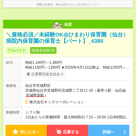
掲載元企業名
株式会社マルハン北日本カンパニー
未読
＼資格必須／未経験OK◎ひまわり保育園（仙台）
病院内保育園の保育士【パート】_4380
アルバイト
職種未経験OK
時給1,180円～1,380円
給与
時給1180円～1380円 ★2026年4月1日以降は、時給1200円～に
アップ ※平日～8:00、18:00～は時給＋100円 ※土曜・日曜・祝
交通費別途支給あり
日は時給＋100円 ※特別期間（GW、お盆）は時給＋200円 【試
用期間】試用期間あり 試用期間の長さ：3ヶ月 雇用形態、給与
仙台市宮城野区
勤務地
は本採用時と同じです。
宮城県仙台市宮城野区宮城野二丁目11-20（最寄り駅：仙石線
宮城野原駅
）
株式会社キッズコーポレーション
シフト制
勤務時間
1日あたりの実働時間：最大8時間/日 7:15～20:00 1日4時間以
上、週2日～5日 ＊早番7:15～、遅番20:00までどちらか入れる
方 ＊休憩は法定通り（6時間を超える場合は45分、8時間を超え
気になる！
る場合は60分） ＊お預かり状況により、勤務時間の調整をお願
応募する
詳細へ