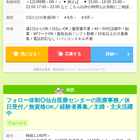
＜1日3時間～OK！＞ ▼ 例えば… ▼ 15:00～18:00 15:00～
勤務時間
22:00 17:00～22:00 など こちら以外の時間もお気軽にご相談く
ださい！
1日だけの単発OK！ ＃8月～ ＃9月～
期間
週1日からOK
/
日払いOK
/
履歴書不要
/
40～50代活躍中
/
副
特徴
業・WワークOK
/
服装自由
/
シフト勤務
/
10名以上の大量募
集
/
電話対応なし
/
パソコンスキル不要
気になる！
応募する
詳細へ
掲載元企業名
株式会社バイトレ（キャムコムグループ）
未読
フォロー体制◎仙台医療センターの医療事務／休
日受付／無資格OK／経験者募集／主婦・主夫活躍
中
アルバイト
時給1,140円～
給与