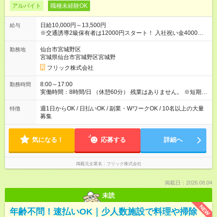
アルバイト
職種未経験OK
日給10,000円～13,500円
給与
※交通誘導2級保有者は12000円スタート！ 入社祝い金4000円
【試用期間】試用期間なし
仙台市宮城野区
勤務地
宮城県仙台市宮城野区宮城野
フリック株式会社
8:00～17:00
勤務時間
実働時間：8時間/日 （休憩60分） 残業はありません。 ※短期の
募集は行っておりません。予めご了承くださいませ。
週1日からOK / 日払いOK / 副業・WワークOK / 10名以上の大量
特徴
募集
気になる！
応募する
詳細へ
掲載元企業名
フリック株式会社
掲載日：2026.08.04
未読
NEW
年齢不問！速払いOK｜少人数施設で料理や掃除