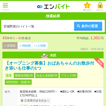
0
メニュー
気になる！
ログイン
検索結果
条件の変更
宮城野原のバイト一覧
43
1,302
件中
1
～
43
件表示
平均時給:
円
新着順
時給順
人気順
掲載日：2026.08.06
未読
NEW
【オープニング募集】おばあちゃんのお散歩付
き添いも仕事の1つ
派遣
職種未経験OK
社会人未経験OK
ブランクOK
WEB登録・面接OK
無資格未経験：時給1280円～ ■週払いOK ■扶養内OK ■日収
給与
1万240円以上
交通費別途支給あり