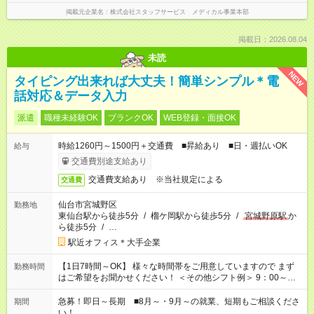
掲載元企業名
株式会社スタッフサービス メディカル事業本部
掲載日：2026.08.04
未読
NEW
タイピング出来れば大丈夫！簡単シンプル＊電
話対応＆データ入力
派遣
職種未経験OK
ブランクOK
WEB登録・面接OK
時給1260円～1500円＋交通費 ■昇給あり ■日・週払いOK
給与
交通費別途支給あり
交通費支給あり ※当社規定による
交通費
仙台市宮城野区
勤務地
東仙台駅から徒歩5分
/
榴ケ岡駅から徒歩5分
/
宮城野原駅
か
ら徒歩5分
/
…
駅近オフィス＊大手企業
【1日7時間～OK】 様々な時間帯をご用意していますので まず
勤務時間
はご希望をお聞かせください！ ＜その他シフト例＞ 9：00～
17：00 11：00～20：00 などなど！その他のお時間もOKです！
急募！即日～長期 ■8月～・9月～の就業、短期もご相談くださ
期間
い！