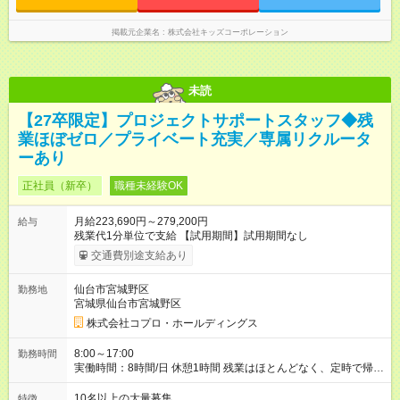
いする場合があります
掲載元企業名
株式会社キッズコーポレーション
未読
【27卒限定】プロジェクトサポートスタッフ◆残
業ほぼゼロ／プライベート充実／専属リクルータ
ーあり
正社員（新卒）
職種未経験OK
月給223,690円～279,200円
給与
残業代1分単位で支給 【試用期間】試用期間なし
交通費別途支給あり
仙台市宮城野区
勤務地
宮城県仙台市宮城野区
株式会社コプロ・ホールディングス
8:00～17:00
勤務時間
実働時間：8時間/日 休憩1時間 残業はほとんどなく、定時で帰れ
る日が多い働き方です。 毎日の業務は進捗管理や事務が中心な
ので、 「今日やるべき仕事」が終われば、自然と区切りをつけ
10名以上の大量募集
特徴