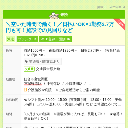
掲載日：2026.08.04
未読
NEW
＼空いた時間で働く！／日払いOK×1勤務2.7万
円も可！施設での見回りなど
派遣
ブランクOK
WEB登録・面接OK
時給1500円～ 夜勤時給1820円～ 日収2.7万円～（夜勤時給
給与
1820円×15h）
交通費別途支給あり
交通費全額支給
交通費
仙台市宮城野区
勤務地
宮城野原駅
/
中野栄駅
/
小鶴新田駅
/
…
介護施設や病院 ※ご自宅近辺からご案内可能
≪シフト例≫ 10:00～15:00（実働5時間） 12:00～17:00（実働
勤務時間
5時間） 17:00～翌10:00（実働15時間）など ご希望に応じて、
働く時間は調整できます！ お気軽に担当へ相談ください！
3ヵ月までの短期 ※職場が気に入れば、長期もOK！ ★急募！
期間
即日勤務もOK！