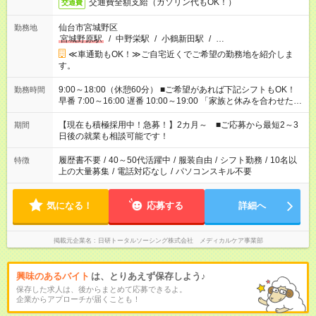
交通費全額支給（ガソリン代もOK！）
交通費
仙台市宮城野区
勤務地
宮城野原駅
/
中野栄駅
/
小鶴新田駅
/
…
≪車通勤もOK！≫ご自宅近くでご希望の勤務地を紹介しま
す。
9:00～18:00（休憩60分） ■ご希望があれば下記シフトもOK！
勤務時間
早番 7:00～16:00 遅番 10:00～19:00 「家族と休みを合わせた
い」 「余裕を持って夕飯の準備がしたい」 「できれば残業はし
たくない」 など、ご希望を教えてくださいね。 ※Wワーク希望
【現在も積極採用中！急募！】2カ月～ ■ご応募から最短2～3
期間
の方へ 今ご覧のお仕事で希望する勤務時間と、もう1つのお仕事
日後の就業も相談可能です！
の勤務時間。 合計で週40時間を超える場合は応募できません。
履歴書不要
/
40～50代活躍中
/
服装自由
/
シフト勤務
/
10名以
特徴
上の大量募集
/
電話対応なし
/
パソコンスキル不要
気になる！
応募する
詳細へ
掲載元企業名
日研トータルソーシング株式会社 メディカルケア事業部
興味のあるバイト
は、とりあえず保存しよう♪
保存した求人は、後からまとめて応募できるよ。
企業からアプローチが届くことも！