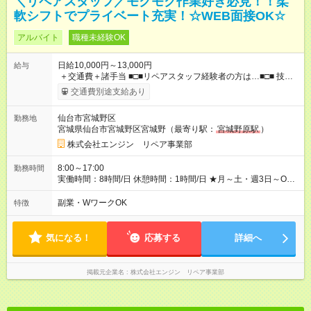
＼リペアスタッフ／モクモク作業好き必見！！柔
軟シフトでプライベート充実！☆WEB面接OK☆
アルバイト
職種未経験OK
日給10,000円～13,000円
給与
＋交通費＋諸手当 ■□■リペアスタッフ経験者の方は…■□■ 技術
チェック後に日給を決定します！ ・現場数に応じて『日給が1.2
交通費別途支給あり
倍』！ ・その他手当により『1.5倍』になることも…！ ・その他
1日ごとの評価ポイントもあり 頑張った分だけ評価されます！ ◆
仙台市宮城野区
勤務地
交通費規定支給 ◆残業手当あり ◆子供手当あり ◆宿泊手当あり
宮城県仙台市宮城野区宮城野（最寄り駅：
宮城野原駅
）
(2000円/1日) ※宿泊を伴う現場の場合 ◆先輩スタッフの給与例
﹋﹋﹋﹋﹋﹋﹋﹋﹋﹋﹋ ・週5日勤務Aさん ＞＞日給10，000円
株式会社エンジン リペア事業部
×20勤務 ＞＞月収20万円＋諸手当 【試用期間】試用期間あり 試
用期間の長さ：6ヶ月 ※ 雇用形態と給与に、本採用時と異なる部
8:00～17:00
勤務時間
分があります。 雇用形態：本採用時と同じです。 給与：日
実働時間：8時間/日 休憩時間：1時間/日 ★月～土・週3日～OK
給 8,310円以上 ::::: ::::: ::::: ::::: ::::: :::::: 120勤務までは日給8，310
★週4～5日入れる方大歓迎！※日時相談OK ★時期により連休取
円、 121勤務目から日給10，000円～、 となります。
得も可能！ ＼毎月希望シフト提出で働きやすい！／ 毎月20日ま
副業・WワークOK
特徴
::::: ::::: ::::: ::::: ::::: ::::::
でに翌月の勤務希望シフトを提出◎ ※シフト変更は前週までに相
談OK
気になる！
応募する
詳細へ
掲載元企業名
株式会社エンジン リペア事業部