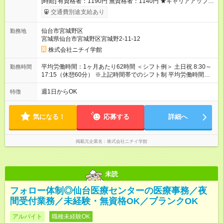
[時給] 有資格者：1190円 無資格者：1140円 ★キャリアアップ制
度あり 進級により給与がアップします！ 【試用期間】試用期間
交通費別途支給あり
あり 試用期間の長さ：3ヶ月 雇用形態、給与は本採用時と同じ
です。
仙台市宮城野区
勤務地
宮城県仙台市宮城野区宮城野2-11-12
株式会社ニチイ学館
平均労働時間：1ヶ月あたり62時間 ＜シフト例＞ 土日祝 8:30～
勤務時間
17:15（休憩60分） ※上記時間帯でのシフト制 平均労働時間：1
ヶ月あたり62時間 ＜シフト例＞ 土日祝 8:30～17:15（休憩60
分） ※上記時間帯でのシフト制
週1日からOK
特徴
気になる！
応募する
詳細へ
掲載元企業名
株式会社ニチイ学館
未読
フォロー体制◎仙台医療センターの医療事務／夜
間受付業務／未経験・無資格OK／ブランクOK
アルバイト
職種未経験OK