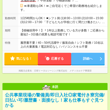
宮城野原駅
/
中野栄駅
/
小鶴新田駅
/
…
≪車通勤もOK！≫ご自宅近くでご希望の勤務地を紹介しま
す。
1日5時間からOK！ ■シフト例 (1)8:00～13:00 (2)10:00～15:00
勤務時間
(3)12:00～17:00 「子どもたちが学校に行く間だけ働きたい」
「余裕を持って夕飯の準備がしたい」 「午前中は働いて、午後
はプライベートの時間にしたい」 など、ご希望を教えてくださ
【積極採用中！】＊1年以上勤務している方が多数！ご応募から
期間
いね。 ※Wワーク希望の方へ 今ご覧のお仕事で希望する勤務時
最短2～3日後の就業も相談可能です！
間と、もう1つのお仕事の勤務時間。 合計で週40時間を超える
場合は応募できません。
履歴書不要
/
40～50代活躍中
/
服装自由
/
シフト勤務
/
10名以
特徴
上の大量募集
/
電話対応なし
/
パソコンスキル不要
気になる！
応募する
詳細へ
掲載元企業名
日研トータルソーシング株式会社 メディカルケア事業部
未読
公共事業現場の警備員/即日入社◎家電付き寮完備/
日払い可/履歴書・面接なし！家も仕事もすぐ見つ
かる