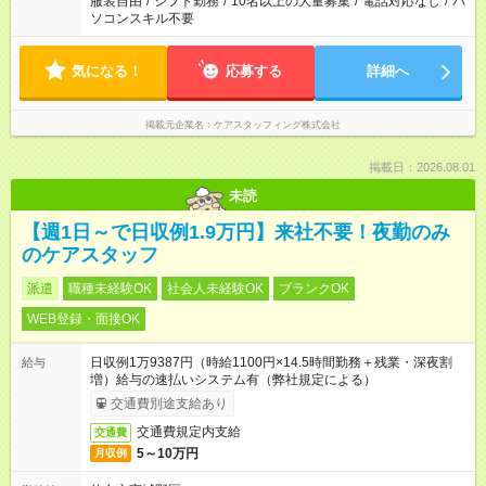
服装自由
/
シフト勤務
/
10名以上の大量募集
/
電話対応なし
/
パ
ソコンスキル不要
気になる！
応募する
詳細へ
掲載元企業名
ケアスタッフィング株式会社
掲載日：2026.08.01
未読
【週1日～で日収例1.9万円】来社不要！夜勤のみ
のケアスタッフ
派遣
職種未経験OK
社会人未経験OK
ブランクOK
WEB登録・面接OK
日収例1万9387円（時給1100円×14.5時間勤務＋残業・深夜割
給与
増）給与の速払いシステム有（弊社規定による）
交通費別途支給あり
交通費規定内支給
交通費
5～10万円
月収例