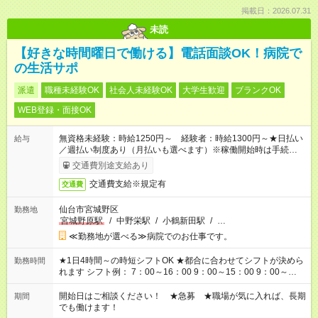
掲載日：2026.07.31
未読
【好きな時間曜日で働ける】電話面談OK！病院で
の生活サポ
派遣
職種未経験OK
社会人未経験OK
大学生歓迎
ブランクOK
WEB登録・面接OK
無資格未経験：時給1250円～ 経験者：時給1300円～★日払い
給与
／週払い制度あり（月払いも選べます）※稼働開始時は手続き完
了次第のお支払いとなります。
交通費別途支給あり
交通費支給※規定有
交通費
仙台市宮城野区
勤務地
宮城野原駅
/
中野栄駅
/
小鶴新田駅
/
…
≪勤務地が選べる≫病院でのお仕事です。
★1日4時間～の時短シフトOK ★都合に合わせてシフトが決めら
勤務時間
れます シフト例： 7：00～16：00 9：00～15：00 9：00～
18：00 11：00～20：00 など ※Wワークの場合、他のお仕事と
合わせ週40時間超の就業はご案内できません ※法令に基づき、
開始日はご相談ください！ ★急募 ★職場が気に入れば、長期
期間
週20時間以上勤務は社会保険への加入対象となります ※労働者
でも働けます！
派遣法（日雇い派遣の原則禁止）により、短時間・短期間の就