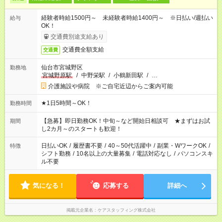
経験者時給1500円～ 未経験者時給1400円～ ※日払い/週払い
給与
OK！
交通費別途支給あり
交通費全額支給
交通費
仙台市宮城野区
勤務地
宮城野原駅
/
中野栄駅
/
小鶴新田駅
/
…
介護施設や病院 ※ご自宅近辺からご案内可能
★1日5時間～OK！
勤務時間
【急募】即日勤務OK！中旬～など開始日相談可 ★まずはお試
期間
し2カ月～のスタートも歓迎！
日払いOK
/
履歴書不要
/
40～50代活躍中
/
副業・WワークOK
/
特徴
シフト勤務
/
10名以上の大量募集
/
電話対応なし
/
パソコンスキ
ル不要
気になる！
応募する
詳細へ
掲載元企業名
ケアスタッフィング株式会社