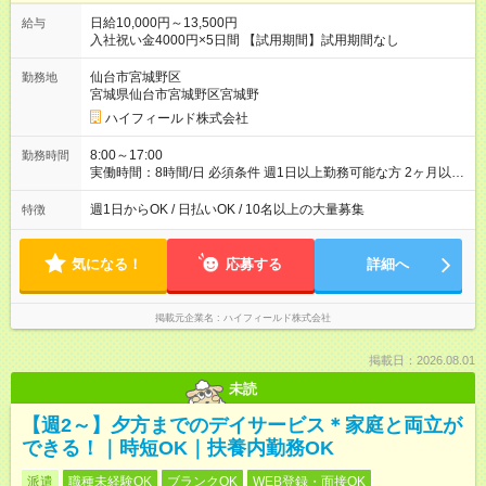
日給10,000円～13,500円
給与
入社祝い金4000円×5日間 【試用期間】試用期間なし
仙台市宮城野区
勤務地
宮城県仙台市宮城野区宮城野
ハイフィールド株式会社
8:00～17:00
勤務時間
実働時間：8時間/日 必須条件 週1日以上勤務可能な方 2ヶ月以上
の勤務が可能な方 ※短期での募集はしておりません
週1日からOK / 日払いOK / 10名以上の大量募集
特徴
気になる！
応募する
詳細へ
掲載元企業名
ハイフィールド株式会社
掲載日：2026.08.01
未読
【週2～】夕方までのデイサービス＊家庭と両立が
できる！｜時短OK｜扶養内勤務OK
派遣
職種未経験OK
ブランクOK
WEB登録・面接OK