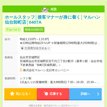
未読
ホールスタッフ│接客マナーが身に着く│マルハン
仙台卸町店│0407A
アルバイト
職種未経験OK
時給1,210円～1,513円
給与
★22時以降時給25％UP ※研修期間125時間(最大250時間)まで
は、時給1110円 【試用期間】試用期間なし
交通費別途支給あり
仙台市宮城野区
勤務地
宮城県仙台市宮城野区宮千代三丁目2番25（最寄り駅：仙台市地
下鉄東西線『卸町(宮城県)駅』）
株式会社マルハン北日本カンパニー
シフト制
勤務時間
1日あたりの実働時間：最大8時間/日 7:30～16:30、15:30～
24:00 実働1日4時間 ・最低勤務日数：週3日 ★フリーター・学
生・既婚者・未経験者歓迎！ ★土日勤務できる方歓迎
気になる！
応募する
詳細へ
掲載元企業名
株式会社マルハン北日本カンパニー