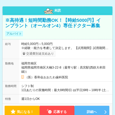
未読
※高待遇！短時間勤務OK！【時給5000円】イ
ンプラント（オールオン4）専任ドクター募集
アルバイト
時給5,000円～5,000円
給与
※経験・能力を考慮して決定します。 【試用期間】試用期間な
し
交通費別途支給あり
福岡市南区
勤務地
福岡県福岡市南区大楠3-22-8（最寄り駅：高宮駅(西鉄大牟田
線)）
（医）香和会おおたわ歯科医院
シフト制
勤務時間
1日あたりの実働時間：最大8時間/日 ◎(平日)9時～18時半 (土
曜)9時～18時 上記より週1日～短時間勤務OK。
週1日からOK
特徴
気になる！
応募する
詳細へ