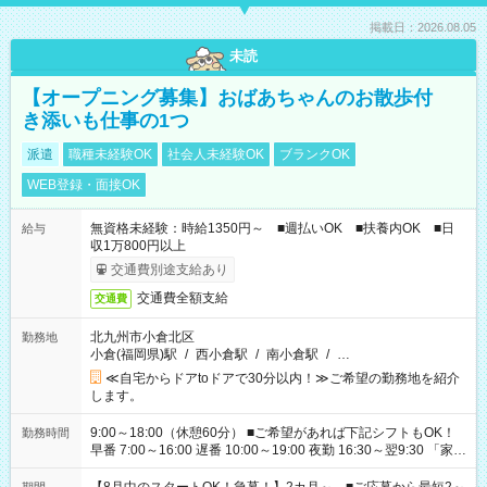
掲載日：2026.08.05
未読
【オープニング募集】おばあちゃんのお散歩付
き添いも仕事の1つ
派遣
職種未経験OK
社会人未経験OK
ブランクOK
WEB登録・面接OK
無資格未経験：時給1350円～ ■週払いOK ■扶養内OK ■日
給与
収1万800円以上
交通費別途支給あり
交通費全額支給
交通費
北九州市小倉北区
勤務地
小倉(福岡県)駅
/
西小倉駅
/
南小倉駅
/
…
≪自宅からドアtoドアで30分以内！≫ご希望の勤務地を紹介
します。
9:00～18:00（休憩60分） ■ご希望があれば下記シフトもOK！
勤務時間
早番 7:00～16:00 遅番 10:00～19:00 夜勤 16:30～翌9:30 「家族
と休みを合わせたい」 「余裕を持って夕飯の準備がしたい」
「できれば残業はしたくない」 など、ご希望を教えてください