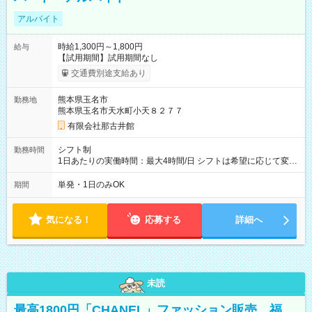
アルバイト
時給1,300円～1,800円
給与
【試用期間】試用期間なし
交通費別途支給あり
熊本県玉名市
勤務地
熊本県玉名市天水町小天８２７７
有限会社那古井館
シフト制
勤務時間
1日あたりの実働時間：最大4時間/日 シフトは希望に応じて変更
します。
単発・1日のみOK
期間
気になる！
応募する
詳細へ
未読
最高1800円「CHANEL」ファッション販売 福