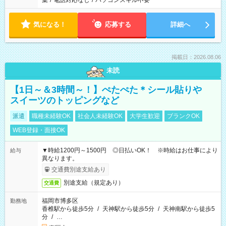
集
/
電話対応なし
/
パソコンスキル不要
気になる！
応募する
詳細へ
掲載日：2026.08.06
未読
【1日～＆3時間～！】ぺたぺた＊シール貼りや
スイーツのトッピングなど
派遣
職種未経験OK
社会人未経験OK
大学生歓迎
ブランクOK
WEB登録・面接OK
▼時給1200円～1500円 ◎日払いOK！ ※時給はお仕事により
給与
異なります。
交通費別途支給あり
別途支給（規定あり）
交通費
福岡市博多区
勤務地
香椎駅から徒歩5分
/
天神駅から徒歩5分
/
天神南駅から徒歩5
分
/
…