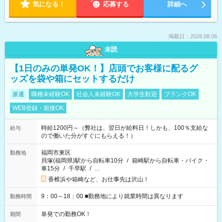
気になる！
応募する
詳細へ
掲載日：2026.08.06
未読
【1日のみの単発OK！】店頭でお客様に配るグ
ッズを袋や箱にセットするだけ
派遣
職種未経験OK
社会人未経験OK
大学生歓迎
ブランクOK
WEB登録・面接OK
時給1200円～（弊社は、翌日が給料日！しかも、100％支給な
給与
ので働いた分がすぐにもらえる！）
福岡市東区
勤務地
貝塚(福岡県)駅から自転車10分
/
箱崎駅から自転車・バイク・
車15分
/
千早駅
/
…
香椎浜や箱崎など、お仕事先は沢山！
9：00～18：00 ■勤務地により就業時間は異なります
勤務時間
単発での勤務OK！
期間