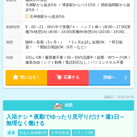
福岡市中央区
勤務地
天神駅から徒歩5分
/
博多駅からバス15分
/
西鉄福岡駅から徒
歩5分
/
…
天神南駅から徒歩5分
9：00～21：00の中で実働7ｈ～ ＜シフト例＞ □9:00～17:00(実
勤務時間
働7h/休憩1h) □9:00～18:00(実働8h/休憩1h) □10:00～19:00(実
働8h/休憩1h) □11:00～20:00(実働8h/休憩1h) □12:00～20:00(実
働7h/休憩1h) □12:00～21:00(実働7h/休憩1h) ＊固定OK ＊選べ
随時～長期（3ヶ月～） ＊1ヶ月お試し短期OK ＊即日歓
期間
る時間帯！
迎！ ＊開始日相談OK（9月～など）
日払いOK
/
履歴書不要
/
40～50代活躍中
/
副業・WワークOK
/
特徴
服装自由
/
シフト勤務
/
電話対応なし
/
パソコンスキル不要
気になる！
応募する
詳細へ
掲載日：2026.08.05
未読
入浴ナシ＊夜勤でゆったり見守りだけ＊週1日～
無理なく働ける
派遣
社会人未経験OK
大学生歓迎
ブランクOK