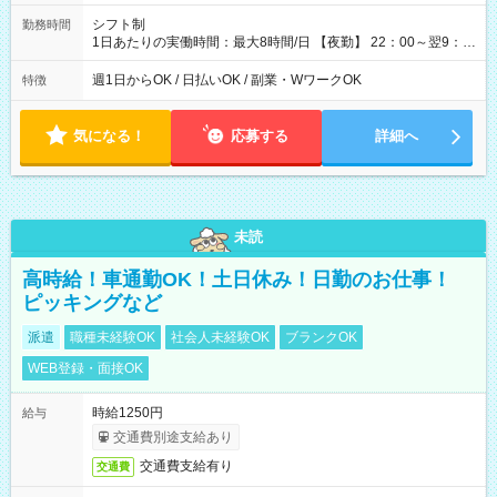
シフト制
勤務時間
1日あたりの実働時間：最大8時間/日 【夜勤】 22：00～翌9：
00 ※週1日～OK ／ 夜勤専従 ＊＊ 勤務時間例 ＊＊ ■22時か
ら翌7時 ■23時から翌8時 ■24時から翌9時 など ※上記の時間
週1日からOK / 日払いOK / 副業・WワークOK
特徴
内で8時間勤務（休憩1時間）ご利用者様により、時間は異なり
ます。 ※曜日固定（毎週同じ曜日での勤務となります）
気になる！
応募する
詳細へ
未読
高時給！車通勤OK！土日休み！日勤のお仕事！
ピッキングなど
派遣
職種未経験OK
社会人未経験OK
ブランクOK
WEB登録・面接OK
時給1250円
給与
交通費別途支給あり
交通費支給有り
交通費