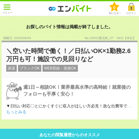
0
メニュー
気になる！
ログイン
お探しのバイト情報は掲載が終了しました。
掲載日 :2026
/
08
/
04
No.CSKO鹿児島_07・SKG【本社】
＼空いた時間で働く！／日払いOK×1勤務2.6
万円も可！施設での見回りなど
派遣
ブランクOK
WEB登録・面接OK
週1日～相談OK！業界最高水準の高時給！就業後の
フォローも手厚く安心！
▼日払い対応〇とにかくすぐに収入がほしい方必見！急な出費等で
...
もっとみる
あなたの閲覧履歴からのオススメ