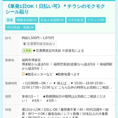
《単発1日OK！日払い可》＊チラシのモクモク
シール貼り
派遣
職種未経験OK
社会人未経験OK
大学生歓迎
ブランクOK
WEB登録・面接OK
時給1,500円～1,875円
給与
交通費別途支給あり
■ 交通費規定内支給 ※派遣先による
交通費
福岡市博多区
勤務地
博多駅から徒歩5分
/
福岡空港(鉄道)駅から徒歩5分
/
南福岡駅
から徒歩5分
/
…
■物流センターなど ■勤務地選べます
＜1日3時間～OK！＞ ▼ 例えば… ▼ 15:00～18:00 15:00～
勤務時間
22:00 17:00～22:00 など こちら以外の時間もお気軽にご相談く
ださい！
単発1日～！ ★勤務開始日や期間はお気軽にご相談くださ
期間
い！ ＃8月～ ＃9月～
週1日からOK
/
日払いOK
/
履歴書不要
/
40～50代活躍中
/
副
特徴
業・WワークOK
/
服装自由
/
シフト勤務
/
10名以上の大量募