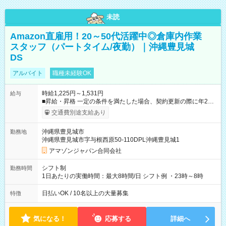
未読
Amazon直雇用！20～50代活躍中◎倉庫内作業
スタッフ（パートタイム/夜勤）｜沖縄豊見城
DS
アルバイト
職種未経験OK
時給1,225円～1,531円
給与
■昇給・昇格 一定の条件を満たした場合、契約更新の際に年2回
まで昇給の機会があります。 ■正社員登用制度あり ※月末締/翌
交通費別途支給あり
月25日支払い ※時間外手当、別途支給 ※深夜割増賃金 (22:00～
翌5:00までは時給が25%UPします) ☆給与前払い制度有！
沖縄県豊見城市
勤務地
☆Amazon直雇用で安定して働けます！ 【試用期間】試用期間
沖縄県豊見城市字与根西原50-110DPL沖縄豊見城1
あり 試用期間の長さ：1週間 雇用形態、給与は本採用時と同じ
です。
アマゾンジャパン合同会社
シフト制
勤務時間
1日あたりの実働時間：最大8時間/日 シフト例 ・23時～8時
日払いOK / 10名以上の大量募集
特徴
気になる！
応募する
詳細へ