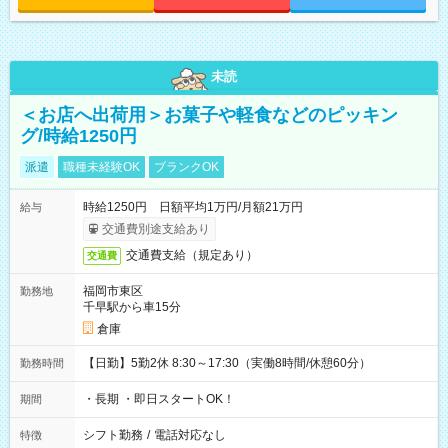
未読
＜お店へ出荷用＞お菓子や軽食などのピッキン
グ/時給1250円
派遣
職種未経験OK
ブランクOK
時給1250円 日額平均1万円/月額21万円
給与
交通費別途支給あり
交通費支給（規定あり）
交通費
福岡市東区
勤務地
千早駅から車15分
倉庫
【日勤】5勤2休 8:30～17:30（実働8時間/休憩60分）
勤務時間
・長期 ・即日スタートOK！
期間
シフト勤務
/
電話対応なし
特徴