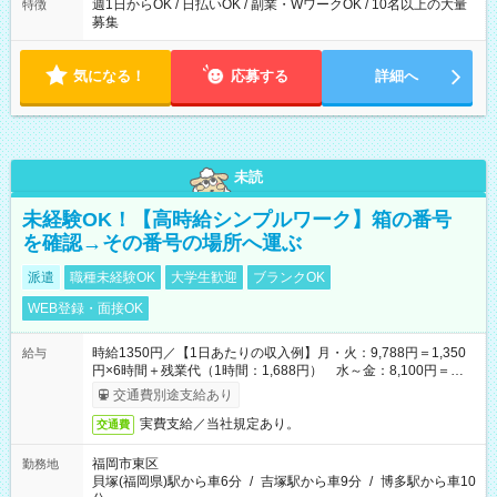
週1日からOK / 日払いOK / 副業・WワークOK / 10名以上の大量
特徴
募集
気になる！
応募する
詳細へ
未読
未経験OK！【高時給シンプルワーク】箱の番号
を確認→その番号の場所へ運ぶ
派遣
職種未経験OK
大学生歓迎
ブランクOK
WEB登録・面接OK
時給1350円／【1日あたりの収入例】月・火：9,788円＝1,350
給与
円×6時間＋残業代（1時間：1,688円） 水～金：8,100円＝
1,350円×6時間
交通費別途支給あり
実費支給／当社規定あり。
交通費
福岡市東区
勤務地
貝塚(福岡県)駅から車6分
/
吉塚駅から車9分
/
博多駅から車10