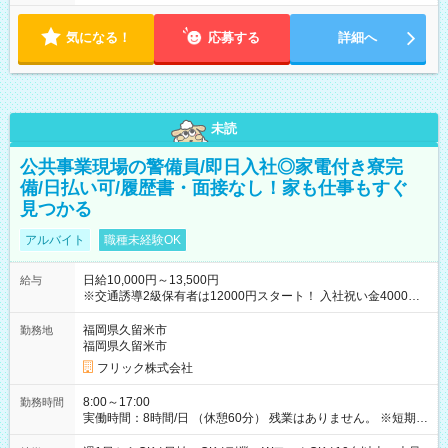
気になる！
応募する
詳細へ
未読
公共事業現場の警備員/即日入社◎家電付き寮完
備/日払い可/履歴書・面接なし！家も仕事もすぐ
見つかる
アルバイト
職種未経験OK
日給10,000円～13,500円
給与
※交通誘導2級保有者は12000円スタート！ 入社祝い金4000円
【試用期間】試用期間なし
福岡県久留米市
勤務地
福岡県久留米市
フリック株式会社
8:00～17:00
勤務時間
実働時間：8時間/日 （休憩60分） 残業はありません。 ※短期の
募集は行っておりません。予めご了承くださいませ。