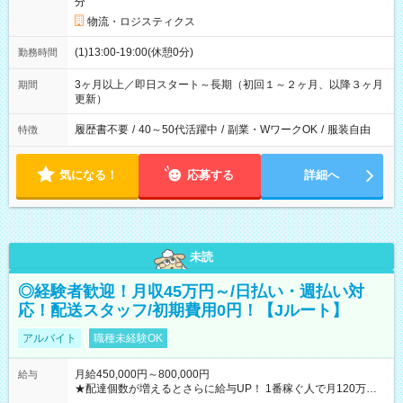
分
物流・ロジスティクス
(1)13:00-19:00(休憩0分)
勤務時間
3ヶ月以上／即日スタート～長期（初回１～２ヶ月、以降３ヶ月
期間
更新）
履歴書不要
/
40～50代活躍中
/
副業・WワークOK
/
服装自由
特徴
気になる！
応募する
詳細へ
未読
◎経験者歓迎！月収45万円～/日払い・週払い対
応！配送スタッフ/初期費用0円！【Jルート】
アルバイト
職種未経験OK
月給450,000円～800,000円
給与
★配達個数が増えるとさらに給与UP！ 1番稼ぐ人で月120万ほ