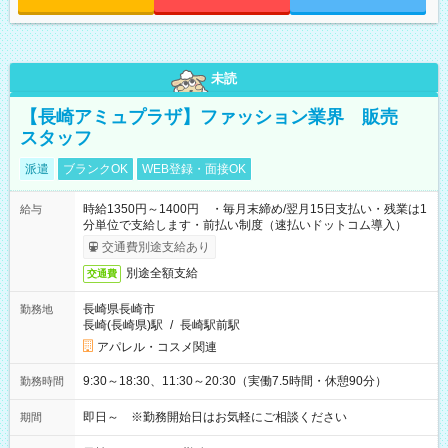
未読
【長崎アミュプラザ】ファッション業界 販売
スタッフ
派遣
ブランクOK
WEB登録・面接OK
時給1350円～1400円 ・毎月末締め/翌月15日支払い・残業は1
給与
分単位で支給します・前払い制度（速払いドットコム導入）
交通費別途支給あり
別途全額支給
交通費
長崎県長崎市
勤務地
長崎(長崎県)駅
/
長崎駅前駅
アパレル・コスメ関連
9:30～18:30、11:30～20:30（実働7.5時間・休憩90分）
勤務時間
即日～ ※勤務開始日はお気軽にご相談ください
期間