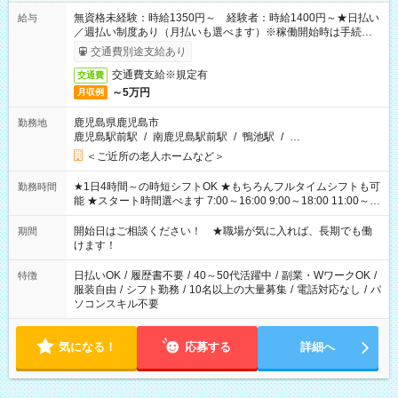
無資格未経験：時給1350円～ 経験者：時給1400円～★日払い
給与
／週払い制度あり（月払いも選べます）※稼働開始時は手続き完
了次第のお支払いとなります。
交通費別途支給あり
交通費支給※規定有
交通費
～5万円
月収例
鹿児島県鹿児島市
勤務地
鹿児島駅前駅
/
南鹿児島駅前駅
/
鴨池駅
/
…
＜ご近所の老人ホームなど＞
★1日4時間～の時短シフトOK ★もちろんフルタイムシフトも可
勤務時間
能 ★スタート時間選べます 7:00～16:00 9:00～18:00 11:00～
20:00 など 残業なし！ ※Wワークの場合、他のお仕事と合わせ
週40時間超の就業はご案内できません ※法令に基づき、週20時
開始日はご相談ください！ ★職場が気に入れば、長期でも働
期間
間以上勤務は社会保険への加入対象となります ※労働者派遣法
けます！
（日雇い派遣の原則禁止）により、短時間・短期間の就業はご
案内が難しい場合があります
日払いOK
/
履歴書不要
/
40～50代活躍中
/
副業・WワークOK
/
特徴
服装自由
/
シフト勤務
/
10名以上の大量募集
/
電話対応なし
/
パ
ソコンスキル不要
気になる！
応募する
詳細へ