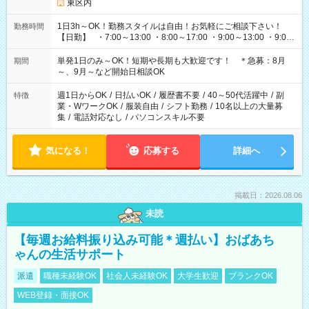
東区内
1日3h～OK！勤務スタイルは自由！お気軽にご相談下さい！
勤務時間
【日勤】 ・7:00～13:00 ・8:00～17:00 ・9:00～13:00 ・9:00
～18:00 ・10:00～19:00 ・13:00～18:00 ・15:00～20:00 ・
16:00～19:00 【夜勤】 ・17:00～21:00 ・18:00～23:00 ・
単発1日のみ～OK！短期や長期も大歓迎です！ ＊急募：8月
期間
21:00～翌6:00 ・23:00～翌8:00 など（他時間多数あり！）
～、9月～など開始日相談OK
週1日からOK
/
日払いOK
/
履歴書不要
/
40～50代活躍中
/
副
特徴
業・WワークOK
/
服装自由
/
シフト勤務
/
10名以上の大量募
集
/
電話対応なし
/
パソコンスキル不要
気になる！
応募する
詳細へ
掲載日：2026.08.06
未読
【毎週お給料振り込み可能＊週払い】おばあち
ゃんの生活サポート
派遣
職種未経験OK
社会人未経験OK
大学生歓迎
ブランクOK
WEB登録・面接OK