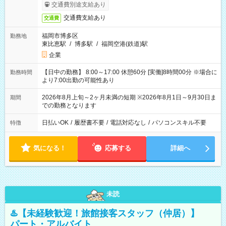
交通費別途支給あり
交通費支給あり
交通費
福岡市博多区
勤務地
東比恵駅
/
博多駅
/
福岡空港(鉄道)駅
企業
【日中の勤務】 8:00～17:00 休憩60分 [実働]8時間00分 ※場合に
勤務時間
より7:00出勤の可能性あり
2026年8月上旬～2ヶ月未満の短期 ※2026年8月1日～9月30日ま
期間
での勤務となります
日払いOK
/
履歴書不要
/
電話対応なし
/
パソコンスキル不要
特徴
気になる！
応募する
詳細へ
未読
♨️【未経験歓迎！旅館接客スタッフ（仲居）】
パート・アルバイト