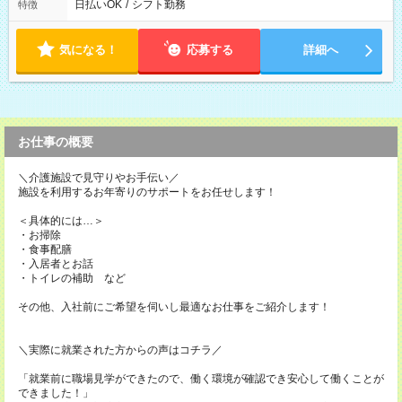
日払いOK
/
シフト勤務
特徴
気になる！
応募する
詳細へ
お仕事の概要
＼介護施設で見守りやお手伝い／
施設を利用するお年寄りのサポートをお任せします！
＜具体的には…＞
・お掃除
・食事配膳
・入居者とお話
・トイレの補助 など
その他、入社前にご希望を伺いし最適なお仕事をご紹介します！
＼実際に就業された方からの声はコチラ／
「就業前に職場見学ができたので、働く環境が確認でき安心して働くことが
できました！」