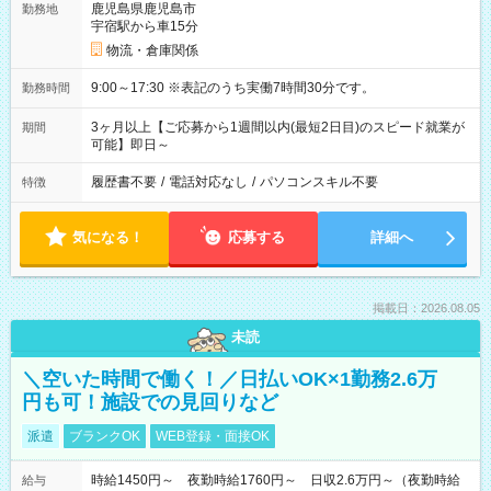
鹿児島県鹿児島市
勤務地
宇宿駅から車15分
物流・倉庫関係
9:00～17:30 ※表記のうち実働7時間30分です。
勤務時間
3ヶ月以上【ご応募から1週間以内(最短2日目)のスピード就業が
期間
可能】即日～
履歴書不要
/
電話対応なし
/
パソコンスキル不要
特徴
気になる！
応募する
詳細へ
掲載日：2026.08.05
未読
＼空いた時間で働く！／日払いOK×1勤務2.6万
円も可！施設での見回りなど
派遣
ブランクOK
WEB登録・面接OK
時給1450円～ 夜勤時給1760円～ 日収2.6万円～（夜勤時給
給与