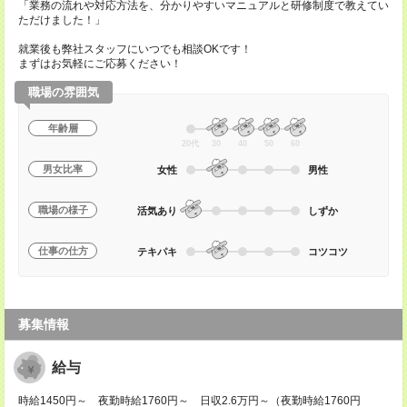
「業務の流れや対応方法を、分かりやすいマニュアルと研修制度で教えてい
ただけました！」
就業後も弊社スタッフにいつでも相談OKです！
まずはお気軽にご応募ください！
職場の雰囲気
年齢層
20代
30
40
50
60
男女比率
女性
男性
職場の様子
活気あり
しずか
仕事の仕方
テキパキ
コツコツ
募集情報
給与
時給1450円～ 夜勤時給1760円～ 日収2.6万円～（夜勤時給1760円