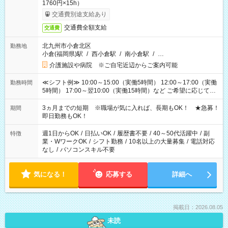
1760円×15h）
交通費別途支給あり
交通費全額支給
交通費
北九州市小倉北区
勤務地
小倉(福岡県)駅
/
西小倉駅
/
南小倉駅
/
…
介護施設や病院 ※ご自宅近辺からご案内可能
≪シフト例≫ 10:00～15:00（実働5時間） 12:00～17:00（実働
勤務時間
5時間） 17:00～翌10:00（実働15時間）など ご希望に応じて、
働く時間は調整できます！ お気軽に担当へ相談ください！
3ヵ月までの短期 ※職場が気に入れば、長期もOK！ ★急募！
期間
即日勤務もOK！
週1日からOK
/
日払いOK
/
履歴書不要
/
40～50代活躍中
/
副
特徴
業・WワークOK
/
シフト勤務
/
10名以上の大量募集
/
電話対応
なし
/
パソコンスキル不要
気になる！
応募する
詳細へ
掲載日：2026.08.05
未読