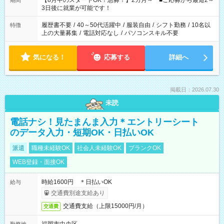
【8月中のスタートOK！急募！】2カ月～ ■ご応募から最短2～
期間
ね。 ※Wワーク希望の方へ 今ご覧のお仕事で希望する勤務時間
3日後に就業が可能です！
と、もう1つのお仕事の勤務時間。 合計で週40時間を超える場
合は応募できません。
履歴書不要
/
40～50代活躍中
/
服装自由
/
シフト勤務
/
10名以
特徴
上の大量募集
/
電話対応なし
/
パソコンスキル不要
気になる！
応募する
詳細へ
掲載日：2026.07.30
未読
電話ナシ！見たまんま入力＊エントリーシート
のデータ入力・短期OK・日払いOK
派遣
職種未経験OK
社会人未経験OK
ブランクOK
WEB登録・面接OK
時給1600円 ＊日払いOK
給与
交通費別途支給あり
交通費支給（上限15000円/月）
交通費