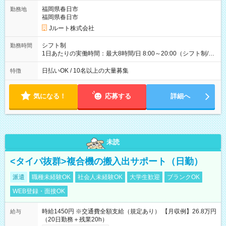
ど！ ・主要都市エリア 月収55万円／週5日稼働 月収65万~112
万円／週6日稼働 ・地方郊外エリア 月収40万円／週5日稼働 月
福岡県春日市
勤務地
収40万円~50万円／週6日稼働 ＜モデルイメージ＞ ■月収50万
福岡県春日市
円 (27歳男性/江東区在住)※元建築関係 1日150個配達×25日勤務
Jルート株式会社
(日休み) ■月収80万円(43歳男性/墨田区在住)※元営業 1日200個
配達×25日勤務(月休み) 【試用期間】試用期間なし
シフト制
勤務時間
1日あたりの実働時間：最大8時間/日 8:00～20:00（シフト制/実
働8時間） ※週5日勤務（場所次第では週4も有り） ※配達状況
によって時間外での勤務可能性有り ※案件により多少の前後あ
日払いOK / 10名以上の大量募集
特徴
り ※配達が完了次第、帰社OKです
気になる！
応募する
詳細へ
未読
<タイパ抜群>複合機の搬入出サポート（日勤）
派遣
職種未経験OK
社会人未経験OK
大学生歓迎
ブランクOK
WEB登録・面接OK
時給1450円 ※交通費全額支給（規定あり） 【月収例】26.8万円
給与
（20日勤務＋残業20h）