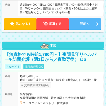
週1日からOK
/
日払いOK
/
履歴書不要
/
40～50代活躍中
/
副
特徴
業・WワークOK
/
服装自由
/
シフト勤務
/
10名以上の大量募
集
/
電話対応なし
/
パソコンスキル不要
気になる！
応募する
詳細へ
未読
【無資格でも時給1,780円～】夜間見守りヘルパ
ー✨訪問介護（週1日から／夜勤専従） /Jb
アルバイト
職種未経験OK
時給1,780円～
給与
時給1,780円以上 ※交通費一部支給（既定あり） ※経験・能力を
考慮して決定します 【収入例】 週1回勤務の場合：1,780円×8時
交通費別途支給あり
間×4回=5万6,960円 週3回勤務の場合：1,780円×8時間×12回
=17万0,880円 【試用期間】試用期間あり 試用期間の長さ：2ヶ
福岡市西区
勤務地
月 ※ 雇用形態と給与に、本採用時と異なる部分があります。 雇
福岡県福岡市西区西浦（最寄り駅：九大学研都市駅）
用形態：本採用時と同じです。 給与：時給 1,490円以上
ユースタイルラボラトリー株式会社