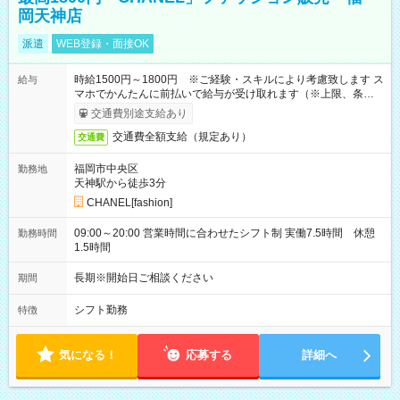
岡天神店
派遣
WEB登録・面接OK
時給1500円～1800円 ※ご経験・スキルにより考慮致します ス
給与
マホでかんたんに前払いで給与が受け取れます（※上限、条件
あり）
交通費別途支給あり
交通費全額支給（規定あり）
交通費
福岡市中央区
勤務地
天神駅から徒歩3分
CHANEL[fashion]
09:00～20:00 営業時間に合わせたシフト制 実働7.5時間 休憩
勤務時間
1.5時間
長期※開始日ご相談ください
期間
シフト勤務
特徴
気になる！
応募する
詳細へ