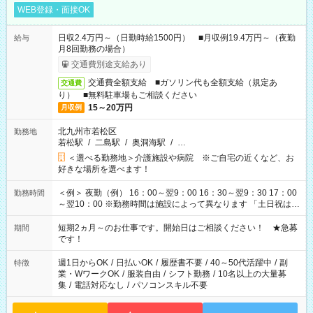
WEB登録・面接OK
日収2.4万円～（日勤時給1500円） ■月収例19.4万円～（夜勤
給与
月8回勤務の場合）
交通費別途支給あり
交通費全額支給 ■ガソリン代も全額支給（規定あ
交通費
り） ■無料駐車場もご相談ください
15～20万円
月収例
北九州市若松区
勤務地
若松駅
/
二島駅
/
奥洞海駅
/
…
＜選べる勤務地＞介護施設や病院 ※ご自宅の近くなど、お
好きな場所を選べます！
＜例＞ 夜勤（例） 16：00～翌9：00 16：30～翌9：30 17：00
勤務時間
～翌10：00 ※勤務時間は施設によって異なります 「土日祝は休
みたい」 「しっかり稼ぎたい」 「もう少し遅い時間から始めた
い」など ご希望にあったお仕事をご案内いたします。 ※未経験
短期2ヵ月～のお仕事です。開始日はご相談ください！ ★急募
期間
の方の場合は1～2ヶ月間は日中での仕事を経験いただき、 お
です！
仕事に慣れてからの夜勤になります。 ★家庭の都合でお休みが
必要な場合も遠慮なくご相談ください。
週1日からOK
/
日払いOK
/
履歴書不要
/
40～50代活躍中
/
副
特徴
業・WワークOK
/
服装自由
/
シフト勤務
/
10名以上の大量募
集
/
電話対応なし
/
パソコンスキル不要