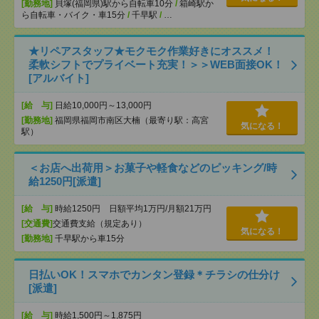
[勤務地]
貝塚(福岡県)駅から自転車10分
/
箱崎駅か
ら自転車・バイク・車15分
/
千早駅
/
…
★リペアスタッフ★モクモク作業好きにオススメ！
柔軟シフトでプライベート充実！＞＞WEB面接OK！
[アルバイト]
[給 与]
日給10,000円～13,000円
[勤務地]
福岡県福岡市南区大楠（最寄り駅：高宮
気になる！
駅）
＜お店へ出荷用＞お菓子や軽食などのピッキング/時
給1250円[派遣]
[給 与]
時給1250円 日額平均1万円/月額21万円
[交通費]
交通費支給（規定あり）
気になる！
[勤務地]
千早駅から車15分
日払いOK！スマホでカンタン登録＊チラシの仕分け
[派遣]
[給 与]
時給1,500円～1,875円