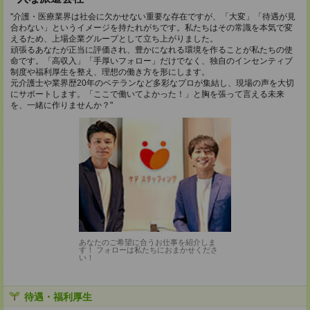
"介護・医療業界は社会に欠かせない重要な存在ですが、「大変」「待遇が見
合わない」というイメージを持たれがちです。私たちはその常識を本気で変
えるため、上場企業グループとして立ち上がりました。
頑張るあなたが正当に評価され、豊かになれる環境を作ることが私たちの使
命です。「高収入」「手厚いフォロー」だけでなく、独自のインセンティブ
制度や福利厚生を整え、理想の働き方を形にします。
元介護士や業界歴20年のベテランなど多彩なプロが集結し、現場の声を大切
にサポートします。「ここで働いてよかった！」と胸を張って言える未来
を、一緒に作りませんか？"
あなたのご希望に合うお仕事を紹介しま
す！ フォローは私たちにおまかせくださ
い！
待遇・福利厚生