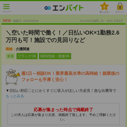
0
メニュー
気になる！
ログイン
NEW
掲載日 :2026
/
08
/
08
No.CSKO福岡_15・SKG【本社】
＼空いた時間で働く！／日払いOK×1勤務2.6
万円も可！施設での見回りなど
職種：
介護関連
派遣
ブランクOK
WEB登録・面接OK
週1日～相談OK！業界最高水準の高時給！就業後の
フォローも手厚く安心！
▼日払い対応〇とにかくすぐに収入がほしい方必見！急な出費等で
...
もっとみる
応募が集まった時点で掲載終了
この求人は応募が集まり次第、掲載終了致します。予めご理解くださ
い。