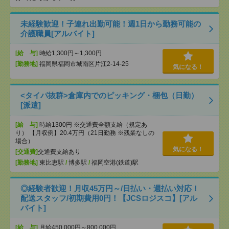
未経験歓迎！子連れ出勤可能！週1日から勤務可能の
介護職員[アルバイト]
[給 与]
時給1,300円～1,300円
[勤務地]
福岡県福岡市城南区片江2-14-25
気になる！
<タイパ抜群>倉庫内でのピッキング・梱包（日勤）
[派遣]
[給 与]
時給1300円 ※交通費全額支給（規定あ
り） 【月収例】20.4万円（21日勤務 ※残業なしの
場合）
気になる！
[交通費]
交通費支給あり
[勤務地]
東比恵駅
/
博多駅
/
福岡空港(鉄道)駅
◎経験者歓迎！月収45万円～/日払い・週払い対応！
配送スタッフ/初期費用0円！【JCSロジスコ】[アル
バイト]
[給 与]
月給450,000円～800,000円