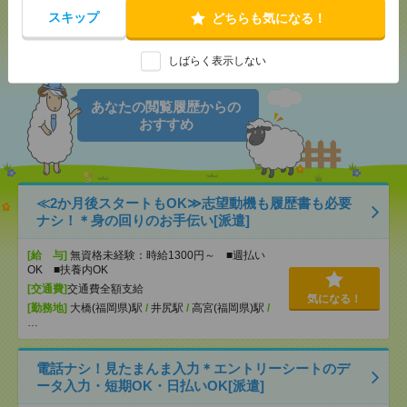
スキップ
どちらも気になる！
シェア
ツイート
ブックマーク
しばらく表示しない
あなたの閲覧履歴からの
おすすめ
≪2か月後スタートもOK≫志望動機も履歴書も必要
ナシ！＊身の回りのお手伝い[派遣]
[給 与]
無資格未経験：時給1300円～ ■週払い
OK ■扶養内OK
[交通費]
交通費全額支給
気になる！
[勤務地]
大橋(福岡県)駅
/
井尻駅
/
高宮(福岡県)駅
/
…
電話ナシ！見たまんま入力＊エントリーシートのデ
ータ入力・短期OK・日払いOK[派遣]