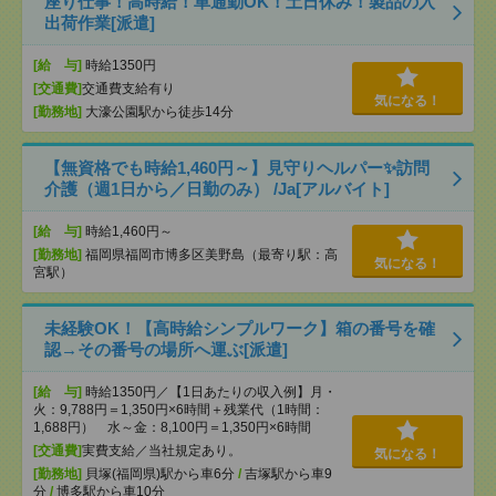
座り仕事！高時給！車通勤OK！土日休み！製品の入
出荷作業[派遣]
[給 与]
時給1350円
[交通費]
交通費支給有り
気になる！
[勤務地]
大濠公園駅から徒歩14分
【無資格でも時給1,460円～】見守りヘルパー✨訪問
介護（週1日から／日勤のみ） /Ja[アルバイト]
[給 与]
時給1,460円～
[勤務地]
福岡県福岡市博多区美野島（最寄り駅：高
気になる！
宮駅）
未経験OK！【高時給シンプルワーク】箱の番号を確
認→その番号の場所へ運ぶ[派遣]
[給 与]
時給1350円／【1日あたりの収入例】月・
火：9,788円＝1,350円×6時間＋残業代（1時間：
1,688円） 水～金：8,100円＝1,350円×6時間
[交通費]
実費支給／当社規定あり。
気になる！
[勤務地]
貝塚(福岡県)駅から車6分
/
吉塚駅から車9
分
/
博多駅から車10分