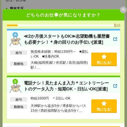
担当：担当者
×
熊本支店
〒860-0805 熊本県熊本市中央区桜町2-37 錦桜町ビル8F-A
どちらのお仕事が気になりますか？
TEL：0120-936-286
担当：担当者
1
/10
北九州支店
≪2か月後スタートもOK≫志望動機も履歴書
〒802-0005 福岡県北九州市小倉北区堺町２－１－１ 角田ビル小倉 ７０７
号室
も必要ナシ！＊身の回りのお手伝い[派遣]
TEL：0120-936-286
担当：担当者
無資格未経験：時給1300円～ ■週払
給与
いOK ■扶養内OK
大橋(福岡県)駅 / 井尻駅 / 高宮(福岡県)
気になる!
勤務地
駅 / …
応募ページへ
電話ナシ！見たまんま入力＊エントリーシー
トのデータ入力・短期OK・日払いOK[派遣]
時給1600円 ＊日払いOK
給与
気になる！
電話応募
天神駅から徒歩5分 / 博多駅からバス
勤務地
気になる!
15分 / 西鉄福岡駅から徒歩5分 / …
メール
LINE
で送る
で送る