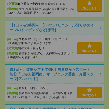
[交通費]
■ 交通費規定内支給 ※派遣先による
気になる！
[勤務地]
大橋(福岡県)駅から徒歩5分
/
井尻駅から徒
歩5分
/
高宮(福岡県)駅から徒歩5分
/
…
【1日～＆3時間～！】ぺたぺた＊シール貼りやスイ
ーツのトッピングなど[派遣]
[給 与]
▼時給1200円～1500円 ◎日払いOK！
※時給はお仕事により異なります。
[交通費]
別途支給（規定あり）
気になる！
[勤務地]
香椎駅から徒歩5分
/
天神駅から徒歩5分
/
天神南駅から徒歩5分
/
…
週2日～、柔軟シフトでOK！無資格からスタート可
能◎「ぽみえ福岡南」オープニング募集／介護スタ
ッフ[アルバイト]
[給 与]
時給1,180円～1,327円
[勤務地]
福岡県福岡市南区柳瀬1丁目7番22号（最
気になる！
寄り駅：バス停「曰佐五丁目」から徒歩3分）