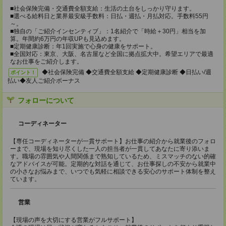
■社会保険完備・交通費全額支給：生活の土台をしっかり守ります。
■選べる給料日と業界最安級手数料：日払・週払・月払対応。手数料55円
～。
■独自の「ご紹介インセンティブ」：1名紹介で「時給＋30円」相当を加
算。年間約6万円の年収UPも見込めます。
■定期健康診断：年1回実施で心身の健康をサポート。
■全国対応：東京、大阪、名古屋など全国に拠点拡大中。希望エリアで最適
なお仕事をご紹介します。
◆社会保険完備 ◆交通費全額支給 ◆定期健康診断 ◆日払い/週
ポイント！
払い◆友人ご紹介ボーナス
フォローについて
コーディネーター
【専任コーディネーターが一貫サポート】お仕事の紹介から就業後のフォロ
ーまで、現場を知り尽くした一人の担当者が一貫してあなたに寄り添いま
す。職場の雰囲気や人間関係まで熟知しているため、ミスマッチのない的確
なアドバイスが可能。定期的な対話を通じて、お仕事探しの不安から就業中
の小さなお悩みまで、いつでも気軽に相談できる安心のサポート体制を整え
ています。
営業
【現場の声を大切にする営業がフルサポート】