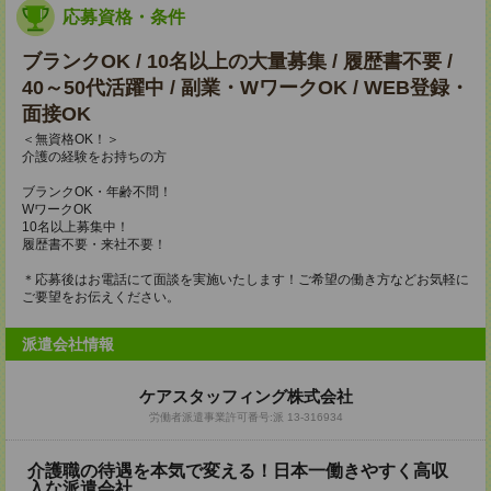
応募資格・条件
ブランクOK / 10名以上の大量募集 / 履歴書不要 /
40～50代活躍中 / 副業・WワークOK / WEB登録・
面接OK
＜無資格OK！＞
介護の経験をお持ちの方
ブランクOK・年齢不問！
WワークOK
10名以上募集中！
履歴書不要・来社不要！
＊応募後はお電話にて面談を実施いたします！ご希望の働き方などお気軽に
ご要望をお伝えください。
派遣会社情報
ケアスタッフィング株式会社
労働者派遣事業許可番号:派 13-316934
介護職の待遇を本気で変える！日本一働きやすく高収
入な派遣会社