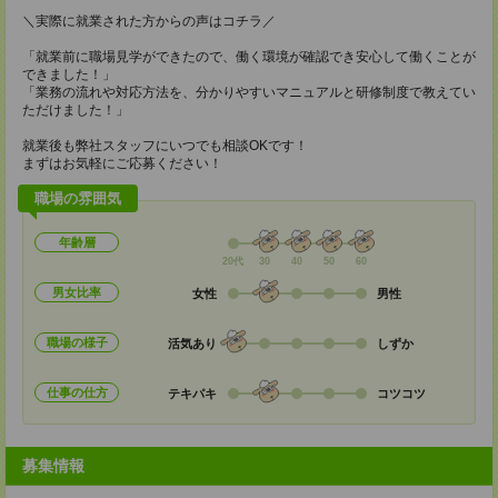
＼実際に就業された方からの声はコチラ／
「就業前に職場見学ができたので、働く環境が確認でき安心して働くことが
できました！」
「業務の流れや対応方法を、分かりやすいマニュアルと研修制度で教えてい
ただけました！」
就業後も弊社スタッフにいつでも相談OKです！
まずはお気軽にご応募ください！
職場の雰囲気
年齢層
20代
30
40
50
60
男女比率
女性
男性
職場の様子
活気あり
しずか
仕事の仕方
テキパキ
コツコツ
募集情報