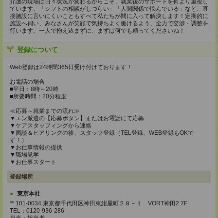
介護の現場は日々状況が変わるからこそ、就業後のサポートを何より重視し
ています。「シフトの相談がしづらい」「人間関係で悩んでいる」など、直
接施設に言いにくいこともすべて私たちが間に入って解決します！定期的に
施設へ伺い、みなさんが笑顔で気持ちよく働けるよう、全力で交渉・調整を
行います。一人で抱え込まずに、まずは何でも頼ってくださいね！
登録について
Web登録は24時間365日受け付けております！
お電話の場合
■平日：8時～20時
■所要時間：20分程度
≪応募～就業までの流れ≫
▼エン派遣の【応募ボタン】またはお電話にて応募
▼ケアスタッフィングから連絡
▼面談＆ヒアリングの後、スタッフ登録（TEL登録、WEB登録もOKで
す！）
▼お仕事情報の提供
▼職場見学
▼お仕事スタート
登録場所
東京本社
〒101-0034 東京都千代田区神田東紺屋町２８－１ VORT神田2 7F
TEL：0120-936-286