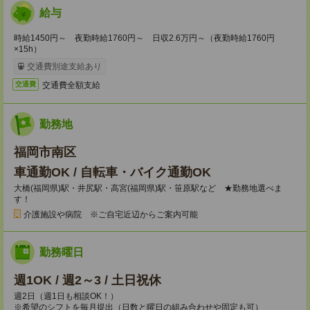
給与
時給1450円～ 夜勤時給1760円～ 日収2.6万円～（夜勤時給1760円
×15h）
交通費別途支給あり
交通費全額支給
交通費
勤務地
福岡市南区
車通勤OK / 自転車・バイク通勤OK
大橋(福岡県)駅・井尻駅・高宮(福岡県)駅・笹原駅など ★勤務地選べま
す！
介護施設や病院 ※ご自宅近辺からご案内可能
勤務曜日
週1OK / 週2～3 / 土日祝休
週2日（週1日も相談OK！）
※希望のシフトを毎月提出（日数と曜日の組み合わせや固定も可）