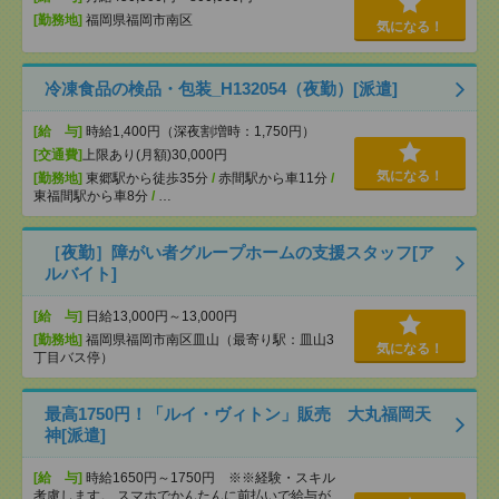
[勤務地]
福岡県福岡市南区
気になる！
冷凍食品の検品・包装_H132054（夜勤）[派遣]
[給 与]
時給1,400円（深夜割増時：1,750円）
[交通費]
上限あり(月額)30,000円
気になる！
[勤務地]
東郷駅から徒歩35分
/
赤間駅から車11分
/
東福間駅から車8分
/
…
［夜勤］障がい者グループホームの支援スタッフ[ア
ルバイト]
[給 与]
日給13,000円～13,000円
[勤務地]
福岡県福岡市南区皿山（最寄り駅：皿山3
気になる！
丁目バス停）
最高1750円！「ルイ・ヴィトン」販売 大丸福岡天
神[派遣]
[給 与]
時給1650円～1750円 ※※経験・スキル
考慮します。 スマホでかんたんに前払いで給与が