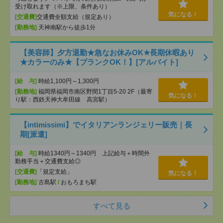
受け取れます（※上限、条件あり）
気になる！
[交通費]
交通費全額支給（規定あり）
[勤務地]
天神南駅から徒歩1分
【美容師】夕方退勤★急なお休みOK★長期休暇あり
★カラーのみ★【ブランクOK！】[アルバイト]
[給 与]
時給1,100円～1,300円
[勤務地]
福岡県福岡市南区野間1丁目5-20 2F（最寄
気になる！
り駅：西鉄天神大牟田線 高宮駅）
【intimissimi】でイタリアンランジェリー販売｜長
期[派遣]
[給 与]
時給1340円～1340円 上記給与＋時間外
勤務手当＋交通費支給◎
[交通費]
「規定支給」
気になる！
[勤務地]
古島駅
/
おもろまち駅
すべて見る