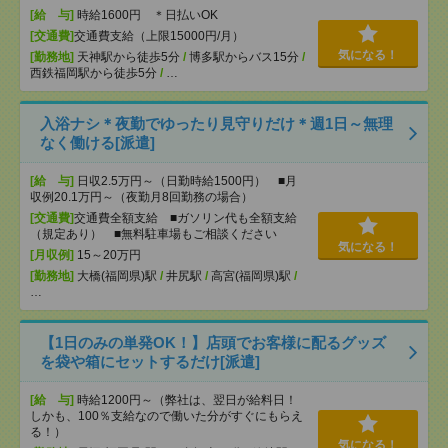
[給 与]
時給1600円 ＊日払いOK
[交通費]
交通費支給（上限15000円/月）
気になる！
[勤務地]
天神駅から徒歩5分
/
博多駅からバス15分
/
西鉄福岡駅から徒歩5分
/
…
入浴ナシ＊夜勤でゆったり見守りだけ＊週1日～無理
なく働ける[派遣]
[給 与]
日収2.5万円～（日勤時給1500円） ■月
収例20.1万円～（夜勤月8回勤務の場合）
[交通費]
交通費全額支給 ■ガソリン代も全額支給
（規定あり） ■無料駐車場もご相談ください
気になる！
[月収例]
15～20万円
[勤務地]
大橋(福岡県)駅
/
井尻駅
/
高宮(福岡県)駅
/
…
【1日のみの単発OK！】店頭でお客様に配るグッズ
を袋や箱にセットするだけ[派遣]
[給 与]
時給1200円～（弊社は、翌日が給料日！
しかも、100％支給なので働いた分がすぐにもらえ
る！）
気になる！