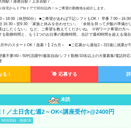
大岡駅
/
港南台駅
/
上永谷駅
/
…
≪自宅からドアtoドアで30分以内！≫ご希望の勤務地を紹介します。
00～18:00（休憩60分） ■ご希望があれば下記シフトもOK！ 早番 7:00～16:00 遅
勤 16:30～翌9:30 「家族と休みを合わせたい」 「余裕を持って夕飯の準備
業はしたくない」 など、ご希望を教えてくださいね。 ※Wワーク希望の方へ
する勤務時間と、もう1つのお仕事の勤務時間。 合計で週40時間を超える場
8月中のスタートOK！急募！】2カ月～ ■ご応募から最短2～3日後に就業が
歴書不要
/
40～50代活躍中
/
服装自由
/
シフト勤務
/
10名以上の大量募集
/
電話対応
要
なる！
応募する
詳
未読
！／土日含む週2～OK<講座受付>@2400円
WEB登録・面接OK