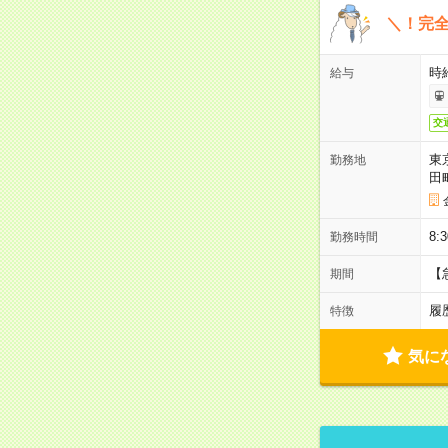
＼！完全
時
給与
交
東
勤務地
田
8:
勤務時間
【
期間
履
特徴
気に