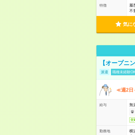
履
特徴
不
気に
【オープニン
派遣
職種未経験O
≪週2日
無
給与
交
横
勤務地