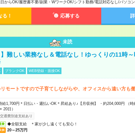
1日からOK
/
履歴書不要
/
副業・WワークOK
/
シフト勤務
/
電話対応なし
/
パソコン
なる！
応募する
詳
未読
】難しい業務なし＆電話なし！ゆっくりの11時～
務
K
ブランクOK
WEB登録・面接OK
ルリモートですので子育てしながらや、オフィスから遠い方も
時給1,700円＊日払い・週払いOK＊昇給あり♪【月収例】 ・約204,000円 （時給1
 × 20日）
交通費別途支給あり
◆全額支給 ＊家が少し遠くても安心！
通費
20～25万円
収例