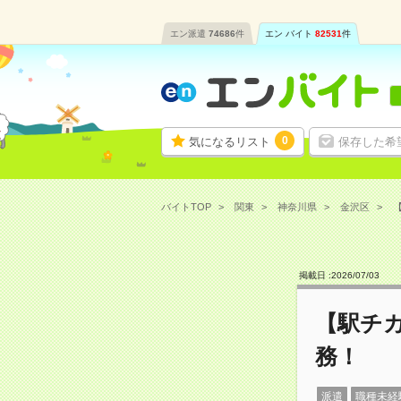
エン派遣
74686
件
エン バイト
82531
件
0
気になるリスト
保存した希
バイトTOP
関東
神奈川県
金沢区
掲載日 :
2026
/
07
/
03
【駅チ
務！
派遣
職種未経