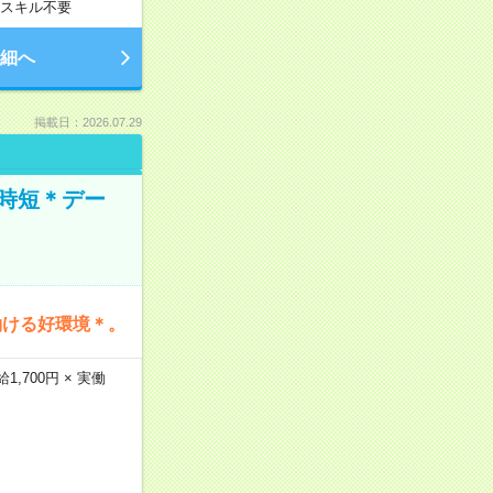
スキル不要
細へ
掲載日：2026.07.29
時短＊デー
働ける好環境＊。
,700円 × 実働