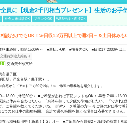
全員に【現金2千円相当プレゼント】生活のお手
K
社会人未経験OK
ブランクOK
WEB登録・面接OK
相談だけでもOK！≫日収1.2万円以上で週2日～＆土日休みも
資格未経験：時給1500円～ ■週払いOK ■扶養内OK ■日収1万2000円以上
交通費別途支給あり
交通費全額支給
通費
浜市磯子区
杉田駅
/
洋光台駅
/
磯子駅
/
…
≪自宅からドアtoドアで30分以内！≫ご希望の勤務地を紹介します。
00～18:00（休憩60分） ■ご希望があれば下記シフトもOK！ 早番 7:00～16:00 遅
家族と休みを合わせたい」 「余裕を持って夕飯の準備がしたい」 「できれば
ど、ご希望を教えてくださいね。 ※Wワーク希望の方へ 今ご覧のお仕事で希
う1つのお仕事の勤務時間。 合計で週40時間を超える場合は応募できません。
現在も積極採用中！急募！】2カ月～ ■ご応募から最短2～3日後の就業も相