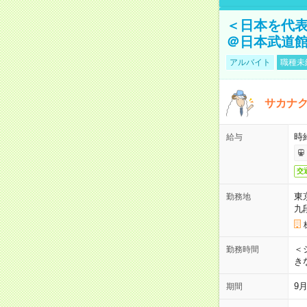
＜日本を代
＠日本武道
アルバイト
職種未
サカナク
時
給与
交
東
勤務地
九
＜シ
勤務時間
き
9
期間