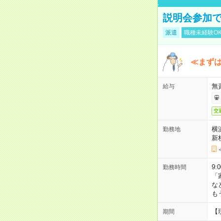
説明会参加で
派遣
職種未経験O
≪まずは
無
給与
交
横
勤務地
新
9:
勤務時間
「
な
も
【
期間