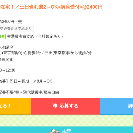
在宅！／土日含む週2～OK<講座受付>@2400円
給2400円＋交
交通費別途支給あり
交通費実費支給（当社規定あり）
通費
京都港区
町(東京都)駅から徒歩4分
/
三田(東京都)駅から徒歩7分
金融関連
30～12:30
急募】即日～長期 ※8月～OK！
歴書不要
/
40～50代活躍中
/
服装自由
なる！
応募する
詳
未読