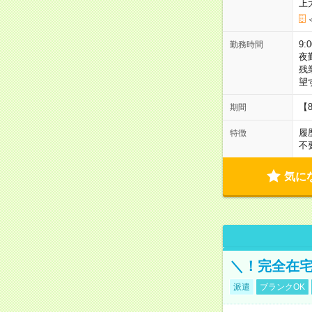
上
9:
勤務時間
夜
残
望
【
期間
履
特徴
不
気に
＼！完全在宅
派遣
ブランクOK