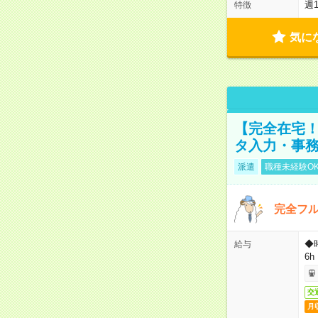
週
特徴
気に
【完全在宅！
タ入力・事
派遣
職種未経験O
完全フ
◆
給与
6h
交
月