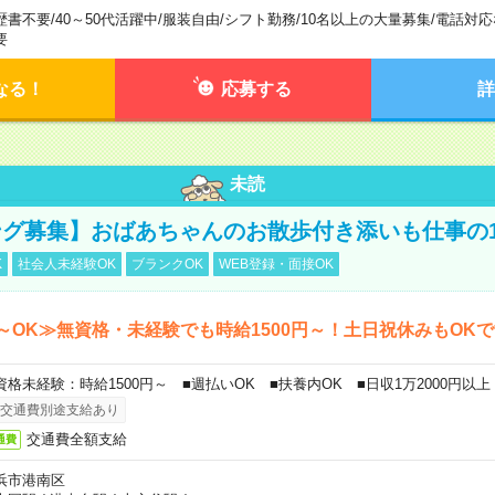
歴書不要
/
40～50代活躍中
/
服装自由
/
シフト勤務
/
10名以上の大量募集
/
電話対応
要
なる！
応募する
詳
未読
グ募集】おばあちゃんのお散歩付き添いも仕事の
K
社会人未経験OK
ブランクOK
WEB登録・面接OK
～OK≫無資格・未経験でも時給1500円～！土日祝休みもOK
資格未経験：時給1500円～ ■週払いOK ■扶養内OK ■日収1万2000円以上
交通費別途支給あり
交通費全額支給
通費
浜市港南区