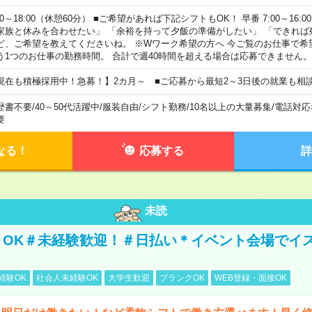
00～18:00（休憩60分） ■ご希望があれば下記シフトもOK！ 早番 7:00～16:00 遅
家族と休みを合わせたい」 「余裕を持って夕飯の準備がしたい」 「できれば
ど、ご希望を教えてくださいね。 ※Wワーク希望の方へ 今ご覧のお仕事で希
う1つのお仕事の勤務時間。 合計で週40時間を超える場合は応募できません。
現在も積極採用中！急募！】2カ月～ ■ご応募から最短2～3日後の就業も相
歴書不要
/
40～50代活躍中
/
服装自由
/
シフト勤務
/
10名以上の大量募集
/
電話対応
要
なる！
応募する
詳
未読
～OK＃未経験歓迎！＃日払い＊イベント会場でイ
経験OK
社会人未経験OK
大学生歓迎
ブランクOK
WEB登録・面接OK