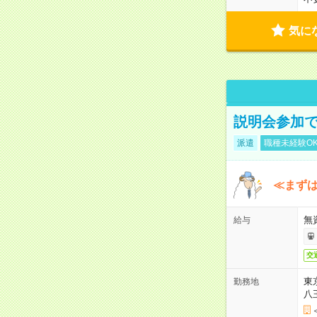
気に
説明会参加で
派遣
職種未経験O
≪まずは
無
給与
交
東
勤務地
八