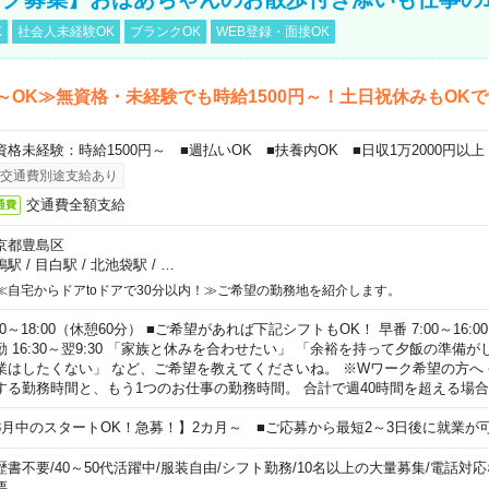
K
社会人未経験OK
ブランクOK
WEB登録・面接OK
～OK≫無資格・未経験でも時給1500円～！土日祝休みもOK
資格未経験：時給1500円～ ■週払いOK ■扶養内OK ■日収1万2000円以上
交通費別途支給あり
交通費全額支給
通費
京都豊島区
鴨駅
/
目白駅
/
北池袋駅
/
…
≪自宅からドアtoドアで30分以内！≫ご希望の勤務地を紹介します。
00～18:00（休憩60分） ■ご希望があれば下記シフトもOK！ 早番 7:00～16:00 遅
勤 16:30～翌9:30 「家族と休みを合わせたい」 「余裕を持って夕飯の準備
業はしたくない」 など、ご希望を教えてくださいね。 ※Wワーク希望の方へ
する勤務時間と、もう1つのお仕事の勤務時間。 合計で週40時間を超える場
8月中のスタートOK！急募！】2カ月～ ■ご応募から最短2～3日後に就業が
歴書不要
/
40～50代活躍中
/
服装自由
/
シフト勤務
/
10名以上の大量募集
/
電話対応
要