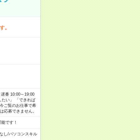
です。
番 10:00～19:00
がしたい」 「できれば
 今ご覧のお仕事で希
合は応募できません。
可能です！
なし
/
パソコンスキル