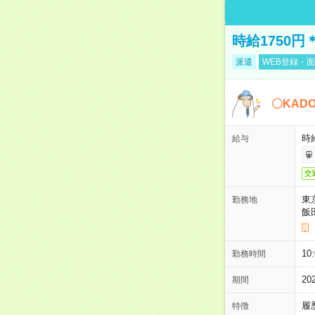
時給1750
派遣
WEB登録・面
〇KAD
時給
給与
交
東
勤務地
飯
10
勤務時間
2
期間
履
特徴