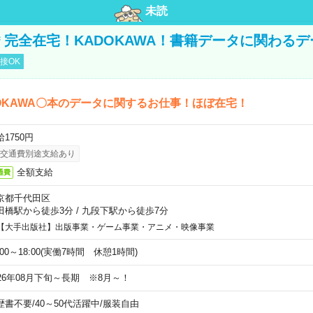
未読
円＊完全在宅！KADOKAWA！書籍データに関わる
接OK
OKAWA〇本のデータに関するお仕事！ほぼ在宅！
1750円
交通費別途支給あり
全額支給
通費
京都千代田区
田橋駅から徒歩3分
/
九段下駅から徒歩7分
【大手出版社】出版事業・ゲーム事業・アニメ・映像事業
:00～18:00(実働7時間 休憩1時間)
026年08月下旬～長期 ※8月～！
歴書不要
/
40～50代活躍中
/
服装自由