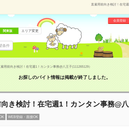
直雇用前向き検討！在宅週1
会員登録
エリア変更
関東版
望条件
雇用前向き検討！在宅週1！カンタン事務@八王子(111265129）
お探しのバイト情報は掲載が終了しました。
前向き検討！在宅週1！カンタン事務@八
OK
WEB登録・面接OK