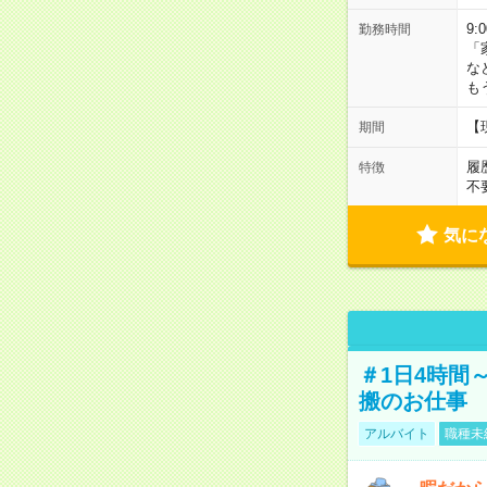
9:
勤務時間
「
な
も
【
期間
履
特徴
不
気に
＃1日4時間
搬のお仕事
アルバイト
職種未