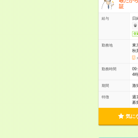
暇だか
証
日
給与
交
東
勤務地
秋
09
勤務時間
4
激
期間
週
特徴
募
気に