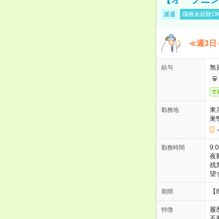
派遣
職種未経験O
≪週3日
無
給与
交
東
勤務地
巣
9:
勤務時間
夜
残
望
【
期間
履
特徴
不