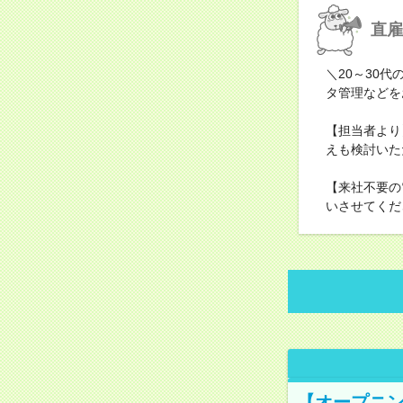
直雇
＼20～30
タ管理などを
【担当者より
えも検討いた
【来社不要の
いさせてくだ
【オープニン