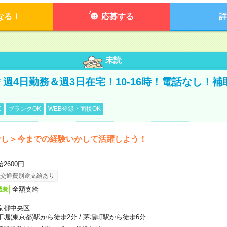
なる！
応募する
詳
未読
円＊週4日勤務＆週3日在宅！10-16時！電話なし！
K
ブランクOK
WEB登録・面接OK
なし＞今までの経験いかして活躍しよう！
2600円
交通費別途支給あり
全額支給
通費
京都中央区
丁堀(東京都)駅から徒歩2分
/
茅場町駅から徒歩6分