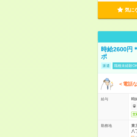
気に
時給2600
ポ
派遣
職種未経験O
＜電話
時給
給与
交
東
勤務地
八