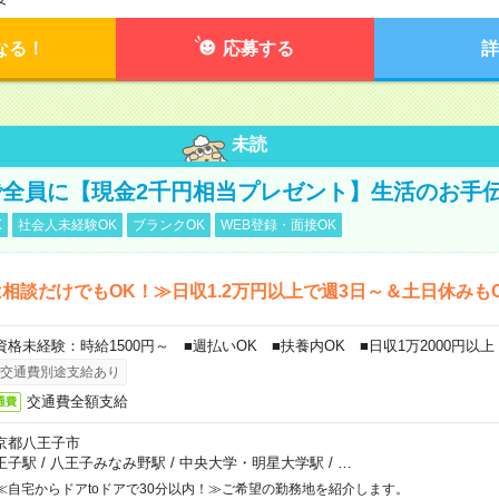
なる！
応募する
詳
未読
全員に【現金2千円相当プレゼント】生活のお手
K
社会人未経験OK
ブランクOK
WEB登録・面接OK
相談だけでもOK！≫日収1.2万円以上で週3日～＆土日休みも
資格未経験：時給1500円～ ■週払いOK ■扶養内OK ■日収1万2000円以上
交通費別途支給あり
交通費全額支給
通費
京都八王子市
王子駅
/
八王子みなみ野駅
/
中央大学・明星大学駅
/
…
≪自宅からドアtoドアで30分以内！≫ご希望の勤務地を紹介します。