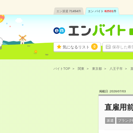
エン派遣
71454
件
エン バイト
82531
件
0
気になるリスト
保存した希
バイトTOP
関東
東京都
八王子市
直
掲載日 :
2026
/
07
/
03
直雇用
派遣
ブランク