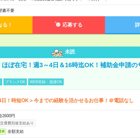
歴書不要
なる！
応募する
詳
未読
円＊ほぼ在宅！週3～4日＆16時迄OK！補助金申請
K
ブランクOK
WEB登録・面接OK
4日！時短OK＞今までの経験を活かせるお仕事！＠電話なし
2600円
交通費別途支給あり
全額支給
通費