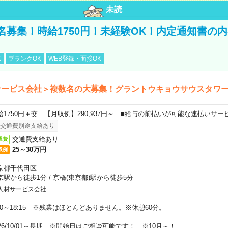
未読
名募集！時給1750円！未経験OK！内定通知書の
K
ブランクOK
WEB登録・面接OK
サービス会社＞複数名の大募集！グラントウキョウサウスタワ
給1750円＋交 【月収例】290,937円～ ■給与の前払いが可能な速払いサー
交通費別途支給あり
交通費支給あり
通費
25～30万円
収例
京都千代田区
京駅から徒歩1分
/
京橋(東京都)駅から徒歩5分
人材サービス会社
:30～18:15 ※残業はほとんどありません。※休憩60分。
026/10/01～長期 ※開始日はご相談可能です！ ※10月～！