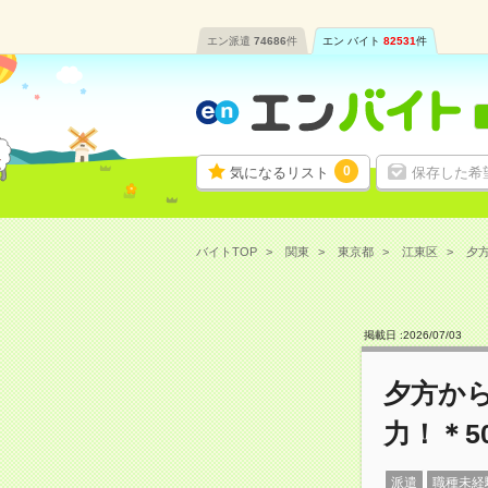
エン派遣
74686
件
エン バイト
82531
件
0
気になるリスト
保存した希
バイトTOP
関東
東京都
江東区
夕方
掲載日 :
2026
/
07
/
03
夕方か
力！＊5
派遣
職種未経