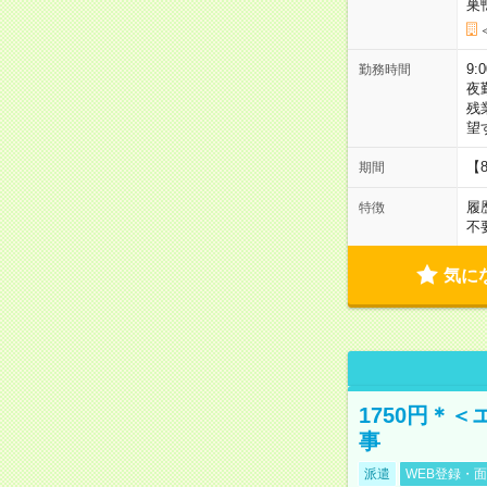
巣
9:
勤務時間
夜
残
望
【
期間
履
特徴
不
気に
1750円＊
事
派遣
WEB登録・面