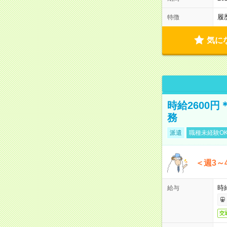
履
特徴
気に
時給2600
務
派遣
職種未経験O
＜週3～
時給
給与
交