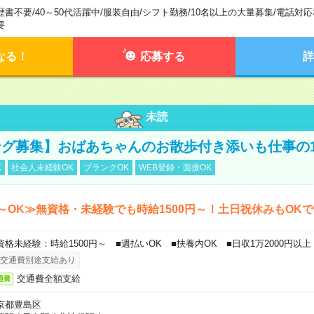
歴書不要
/
40～50代活躍中
/
服装自由
/
シフト勤務
/
10名以上の大量募集
/
電話対応
要
なる！
応募する
詳
未読
グ募集】おばあちゃんのお散歩付き添いも仕事の
K
社会人未経験OK
ブランクOK
WEB登録・面接OK
～OK≫無資格・未経験でも時給1500円～！土日祝休みもOK
資格未経験：時給1500円～ ■週払いOK ■扶養内OK ■日収1万2000円以上
交通費別途支給あり
交通費全額支給
通費
京都豊島区