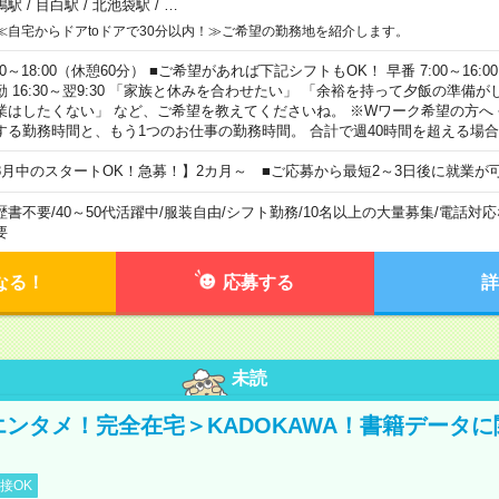
鴨駅
/
目白駅
/
北池袋駅
/
…
≪自宅からドアtoドアで30分以内！≫ご希望の勤務地を紹介します。
00～18:00（休憩60分） ■ご希望があれば下記シフトもOK！ 早番 7:00～16:00 遅
勤 16:30～翌9:30 「家族と休みを合わせたい」 「余裕を持って夕飯の準備
業はしたくない」 など、ご希望を教えてくださいね。 ※Wワーク希望の方へ
する勤務時間と、もう1つのお仕事の勤務時間。 合計で週40時間を超える場
8月中のスタートOK！急募！】2カ月～ ■ご応募から最短2～3日後に就業が
歴書不要
/
40～50代活躍中
/
服装自由
/
シフト勤務
/
10名以上の大量募集
/
電話対応
要
なる！
応募する
詳
未読
＜エンタメ！完全在宅＞KADOKAWA！書籍データ
接OK