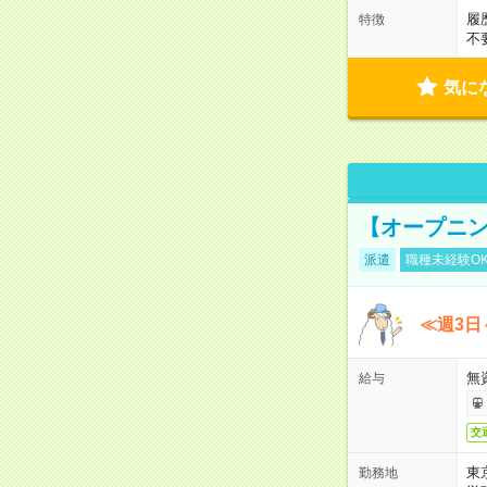
履
特徴
不
気に
【オープニン
派遣
職種未経験O
≪週3日
無
給与
交
東
勤務地