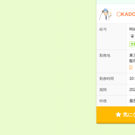
〇KAD
時給
給与
交
東
勤務地
飯
10
勤務時間
2
期間
履
特徴
気に