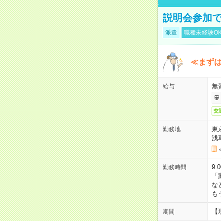
説明会参加で
派遣
職種未経験O
≪まずは
無
給与
交
東
勤務地
浅
9:
勤務時間
「
な
も
【
期間