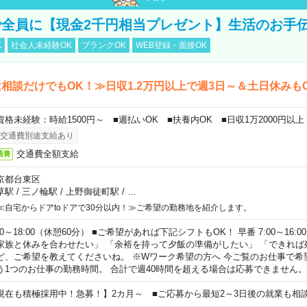
全員に【現金2千円相当プレゼント】生活のお手
K
社会人未経験OK
ブランクOK
WEB登録・面接OK
相談だけでもOK！≫日収1.2万円以上で週3日～＆土日休みも
資格未経験：時給1500円～ ■週払いOK ■扶養内OK ■日収1万2000円以上
交通費別途支給あり
交通費全額支給
通費
京都台東区
草駅
/
三ノ輪駅
/
上野御徒町駅
/
…
≪自宅からドアtoドアで30分以内！≫ご希望の勤務地を紹介します。
00～18:00（休憩60分） ■ご希望があれば下記シフトもOK！ 早番 7:00～16:00 遅
家族と休みを合わせたい」 「余裕を持って夕飯の準備がしたい」 「できれば
ど、ご希望を教えてくださいね。 ※Wワーク希望の方へ 今ご覧のお仕事で希
う1つのお仕事の勤務時間。 合計で週40時間を超える場合は応募できません。
現在も積極採用中！急募！】2カ月～ ■ご応募から最短2～3日後の就業も相