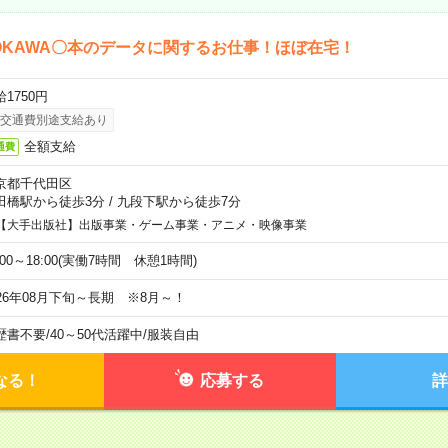
OKAWA〇本のデータに関するお仕事！ほぼ在宅！
1750円
交通費別途支給あり
全額支給
通費
京都千代田区
田橋駅から徒歩3分
/
九段下駅から徒歩7分
【大手出版社】出版事業・ゲーム事業・アニメ・映像事業
:00～18:00(実働7時間 休憩1時間)
026年08月下旬～長期 ※8月～！
歴書不要
/
40～50代活躍中
/
服装自由
なる！
応募する
詳