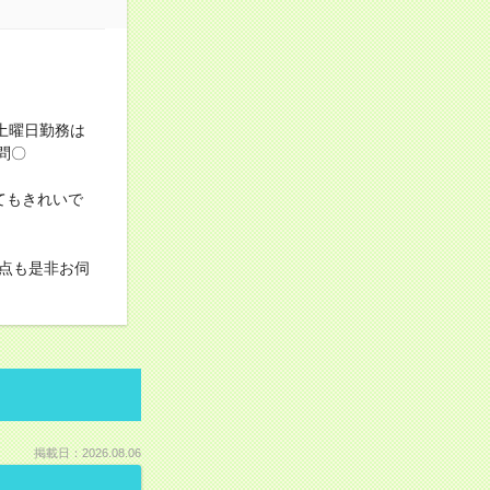
！
！土曜日勤務は
問〇
てもきれいで
点も是非お伺
掲載日：2026.08.06