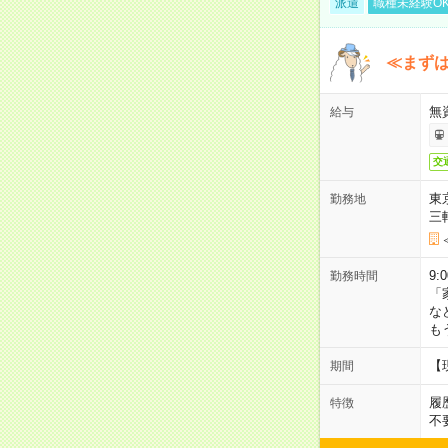
派遣
職種未経験O
≪まずは
無
給与
交
東
勤務地
三
9:
勤務時間
「
な
も
【
期間
履
特徴
不