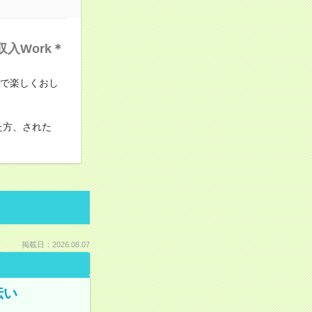
入Work＊
室で楽しくおし
た方、された
掲載日：2026.08.07
伝い