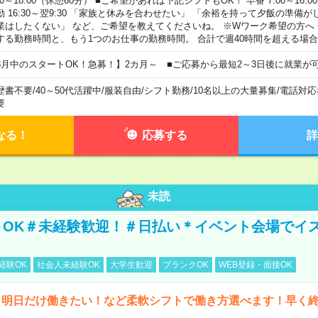
00～18:00（休憩60分） ■ご希望があれば下記シフトもOK！ 早番 7:00～16:00 遅
勤 16:30～翌9:30 「家族と休みを合わせたい」 「余裕を持って夕飯の準備
業はしたくない」 など、ご希望を教えてくださいね。 ※Wワーク希望の方へ
する勤務時間と、もう1つのお仕事の勤務時間。 合計で週40時間を超える場
8月中のスタートOK！急募！】2カ月～ ■ご応募から最短2～3日後に就業が
歴書不要
/
40～50代活躍中
/
服装自由
/
シフト勤務
/
10名以上の大量募集
/
電話対応
要
なる！
応募する
詳
未読
～OK＃未経験歓迎！＃日払い＊イベント会場でイ
経験OK
社会人未経験OK
大学生歓迎
ブランクOK
WEB登録・面接OK
ら明日だけ働きたい！など柔軟シフトで働き方選べます！早く