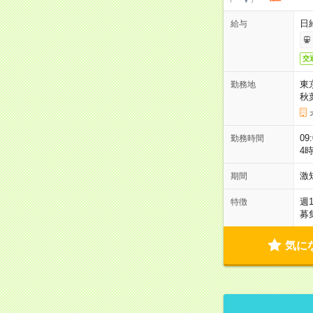
日
給与
交
東
勤務地
秋
09
勤務時間
4
激
期間
週
特徴
募
気に