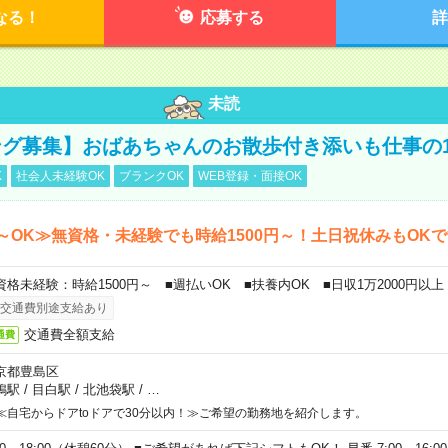
なる！
応募する
詳
未読
グ募集】おばあちゃんのお散歩付き添いも仕事の
K
社会人未経験OK
ブランクOK
WEB登録・面接OK
～OK≫無資格・未経験でも時給1500円～！土日祝休みもOK
資格未経験：時給1500円～ ■週払いOK ■扶養内OK ■日収1万2000円以上
交通費別途支給あり
交通費全額支給
通費
京都豊島区
鴨駅
/
目白駅
/
北池袋駅
/
…
≪自宅からドアtoドアで30分以内！≫ご希望の勤務地を紹介します。