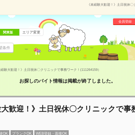
《未経験大歓迎！》土日祝休〇クリ
会員登録
エリア変更
関東版
望条件
経験大歓迎！》土日祝休〇クリニックで事務ワーク！(111264159）
お探しのバイト情報は掲載が終了しました。
験大歓迎！》土日祝休〇クリニックで事
験OK
ブランクOK
WEB登録・面接OK