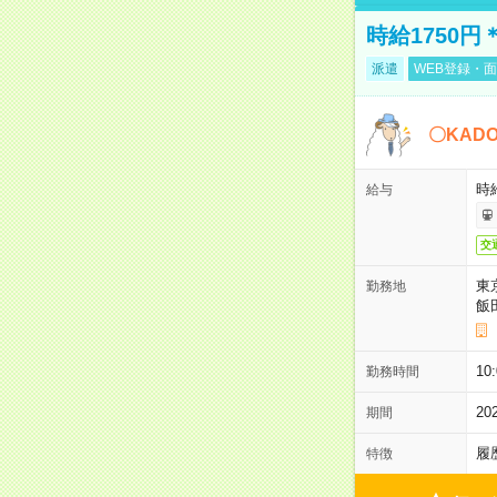
時給1750
派遣
WEB登録・面
〇KAD
時給
給与
交
東
勤務地
飯
10
勤務時間
2
期間
履
特徴