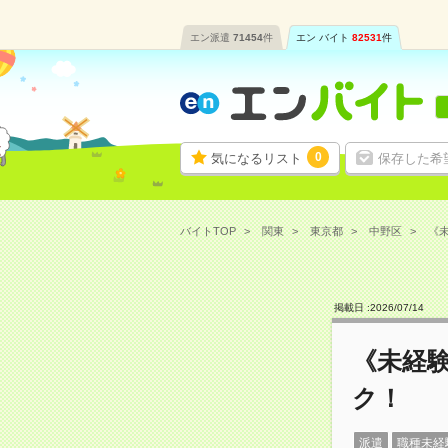
エン派遣
71454
件
エン バイト
82531
件
0
気になるリスト
保存した希
バイトTOP
関東
東京都
中野区
《未
掲載日 :
2026
/
07
/
14
《未経
ク！
派遣
職種未経