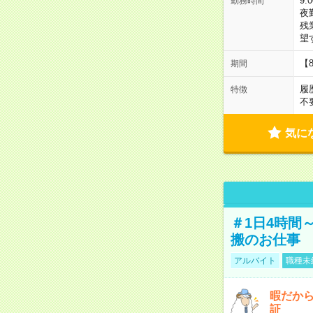
9:
勤務時間
夜
残
望
【
期間
履
特徴
不
気に
＃1日4時間
搬のお仕事
アルバイト
職種未
暇だか
証