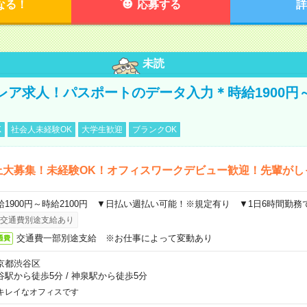
なる！
応募する
詳
未読
レア求人！パスポートのデータ入力＊時給1900円
K
社会人未経験OK
大学生歓迎
ブランクOK
上大募集！未経験OK！オフィスワークデビュー歓迎！先輩がし
給1900円～時給2100円 ▼日払い週払い可能！※規定有り ▼1日6時間勤務
交通費別途支給あり
交通費一部別途支給 ※お仕事によって変動あり
通費
京都渋谷区
谷駅から徒歩5分
/
神泉駅から徒歩5分
キレイなオフィスです