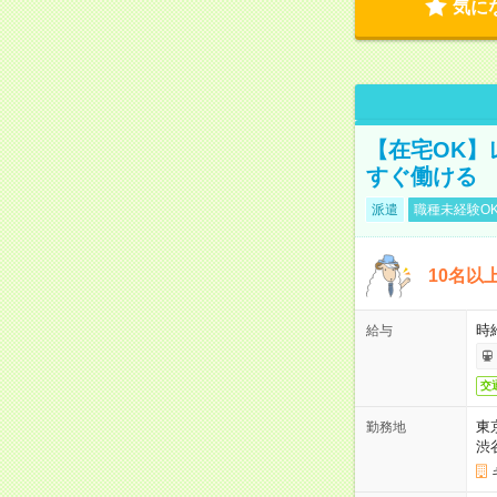
気に
【在宅OK】
すぐ働ける
派遣
職種未経験O
10名以
時
給与
交
東
勤務地
渋