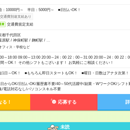
給：10000円～ 半日：5000円～ ■日払いOK！
交通費別途支給あり
交通費規定支給
通費
京都千代田区
葉原駅
/
神保町駅
/
麹町駅
/
…
オフィス・学校など
:00～18:00 09:00～13:00 20:00～24：00 22：00～31:00 20:00～24：00 2
時間～OK！ その他シフトもございます！ お気軽にご相談ください！
短1日～OK！ ■もちろん即日スタートもOK！ ■曜日・日数はアナタ次第！
1日からOK
/
日払いOK
/
履歴書不要
/
40～50代活躍中
/
副業・WワークOK
/
シフト
集
/
電話対応なし
/
パソコンスキル不要
なる！
応募する
詳
未読