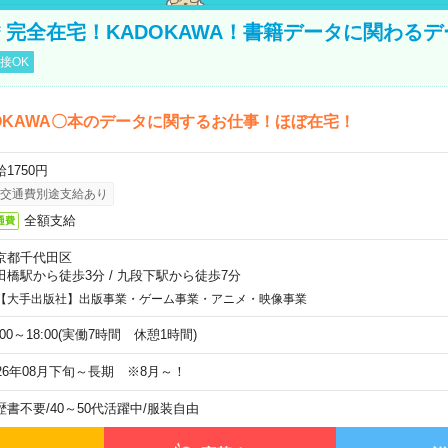
円＊完全在宅！KADOKAWA！書籍データに関わる
接OK
OKAWA〇本のデータに関するお仕事！ほぼ在宅！
1750円
交通費別途支給あり
全額支給
通費
京都千代田区
田橋駅から徒歩3分
/
九段下駅から徒歩7分
【大手出版社】出版事業・ゲーム事業・アニメ・映像事業
:00～18:00(実働7時間 休憩1時間)
026年08月下旬～長期 ※8月～！
歴書不要
/
40～50代活躍中
/
服装自由