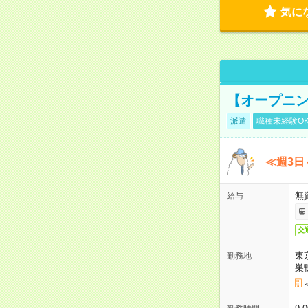
気に
【オープニン
派遣
職種未経験O
≪週3日
無
給与
交
東
勤務地
巣