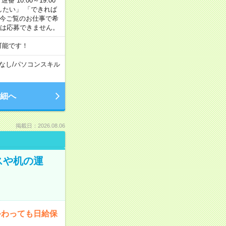
番 10:00～19:00
がしたい」 「できれば
 今ご覧のお仕事で希
合は応募できません。
可能です！
なし
/
パソコンスキル
細へ
掲載日：2026.08.06
スや机の運
終わっても日給保