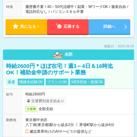
履歴書不要
/
40～50代活躍中
/
副業・WワークOK
/
服装自由
/
特徴
電話対応なし
/
パソコンスキル不要
気になる！
応募する
詳細へ
掲載日：2026.08.03
未読
時給2600円＊ほぼ在宅！週3～4日＆16時迄
OK！補助金申請のサポート業務
派遣
職種未経験OK
ブランクOK
WEB登録・面接OK
時給2600円
給与
交通費別途支給あり
全額支給
交通費
東京都中央区
勤務地
八丁堀(東京都)駅から徒歩2分
/
茅場町駅から徒歩6分
建設業界向けのAIサービスの提供など