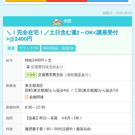
掲載日：2026.08.05
未読
＼！完全在宅！／土日含む週2～OK<講座受付
>@2400円
派遣
ブランクOK
WEB登録・面接OK
時給2400円＋交
給与
交通費別途支給あり
交通費実費支給（当社規定あり）
交通費
東京都港区
勤務地
田町(東京都)駅から徒歩4分
/
三田(東京都)駅から徒歩7分
金融関連
8:30～12:30
勤務時間
【急募】即日～長期 ※8月～OK！
期間
履歴書不要
/
40～50代活躍中
/
服装自由
特徴