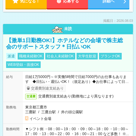
気になる！
応募する
詳細へ
掲載日：2026.08.03
未読
【激単1日勤務OK!】ホテルなどの会場で株主総
会のサポートスタッフ＊日払いOK
派遣
職種未経験OK
社会人未経験OK
大学生歓迎
ブランクOK
WEB登録・面接OK
日給1万5000円～※実働5時間で日給7000円のお仕事もありま
給与
す ◆日払い・週払いOK！（規定あり）◆お仕事によって日給
も異なります
交通費別途支給あり
交通費別途支給あり(勤務地により異なります)
交通費
東京都三鷹市
勤務地
三鷹駅
/
三鷹台駅
/
井の頭公園駅
イベント会場
▼シフト例 ・08：00～19：00 ・09：00～18：00 ・10：00～
勤務時間
17：00 ・13：00～22：00 ・16：00～21：00 など多数！ ※お