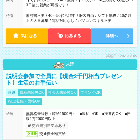
【8月中のスタートOK！急募！】2カ月～ ■ご応募から最短2～
期間
ね。 ※Wワーク希望の方へ 今ご覧のお仕事で希望する勤務時間
3日後に就業が可能です！
と、もう1つのお仕事の勤務時間。 合計で週40時間を超える場
合は応募できません。
履歴書不要
/
40～50代活躍中
/
服装自由
/
シフト勤務
/
10名以
特徴
上の大量募集
/
電話対応なし
/
パソコンスキル不要
気になる！
応募する
詳細へ
掲載日：2026.08.05
未読
説明会参加で全員に【現金2千円相当プレゼン
ト】生活のお手伝い
派遣
職種未経験OK
社会人未経験OK
ブランクOK
WEB登録・面接OK
無資格未経験：時給1500円～ ■週払いOK ■扶養内OK ■日
給与
収1万2000円以上
交通費別途支給あり
交通費全額支給
交通費