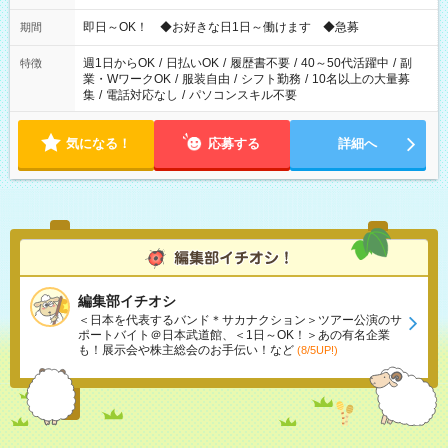
仕事により勤務時間が異なります
即日～OK！ ◆お好きな日1日～働けます ◆急募
期間
週1日からOK
/
日払いOK
/
履歴書不要
/
40～50代活躍中
/
副
特徴
業・WワークOK
/
服装自由
/
シフト勤務
/
10名以上の大量募
集
/
電話対応なし
/
パソコンスキル不要
気になる！
応募する
詳細へ
編集部イチオシ
＜日本を代表するバンド＊サカナクション＞ツアー公演のサ
ポートバイト＠日本武道館、＜1日～OK！＞あの有名企業
も！展示会や株主総会のお手伝い！など
(8/5UP!)