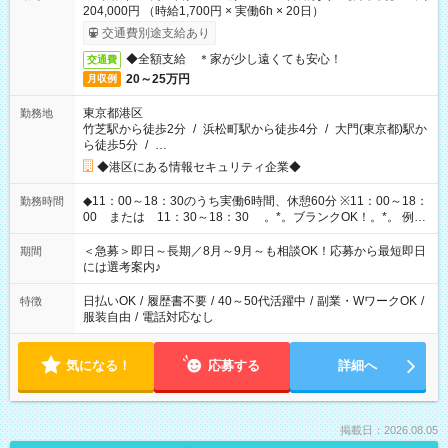
204,000円 （時給1,700円 × 実働6h × 20日）
交通費別途支給あり
◆全額支給 ＊家が少し遠くても安心！
交通費
20～25万円
月収例
東京都港区
勤務地
竹芝駅から徒歩2分
/
浜松町駅から徒歩4分
/
大門(東京都)駅か
ら徒歩5分
/
…
◆港区にある情報セキュリティ企業◆
◆11：00～18：30のうち実働6時間、休憩60分 ※11：00～18：
勤務時間
00 または 11：30～18：30 。*。ブランクOK！。*。 例え
ば前職が、 在宅/財団法人/事務/コールセンター/受付/販売/カフェ
スタッフ スイーツ販売/ホテルフロント/化粧品販売/など 様々な
＜急募＞即日～長期／8月～9月～も相談OK！応募から最短即日
期間
業界から入社して活躍されています♪
には選考案内♪
日払いOK
/
履歴書不要
/
40～50代活躍中
/
副業・WワークOK
/
特徴
服装自由
/
電話対応なし
気になる！
応募する
詳細へ
掲載日：2026.08.05