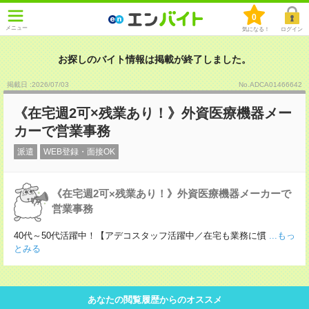
0
メニュー
気になる！
ログイン
お探しのバイト情報は掲載が終了しました。
掲載日 :2026
/
07
/
03
No.ADCA01466642
《在宅週2可×残業あり！》外資医療機器メー
カーで営業事務
派遣
WEB登録・面接OK
《在宅週2可×残業あり！》外資医療機器メーカーで
営業事務
40代～50代活躍中！【アデコスタッフ活躍中／在宅も業務に慣
...もっ
とみる
あなたの閲覧履歴からのオススメ