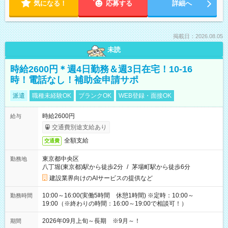
気になる！
応募する
詳細へ
掲載日：2026.08.05
未読
時給2600円＊週4日勤務＆週3日在宅！10-16
時！電話なし！補助金申請サポ
派遣
職種未経験OK
ブランクOK
WEB登録・面接OK
時給2600円
給与
交通費別途支給あり
全額支給
交通費
東京都中央区
勤務地
八丁堀(東京都)駅から徒歩2分
/
茅場町駅から徒歩6分
建設業界向けのAIサービスの提供など
10:00～16:00(実働5時間 休憩1時間) ※定時：10:00～
勤務時間
19:00（※終わりの時間：16:00～19:00で相談可！）
2026年09月上旬～長期 ※9月～！
期間