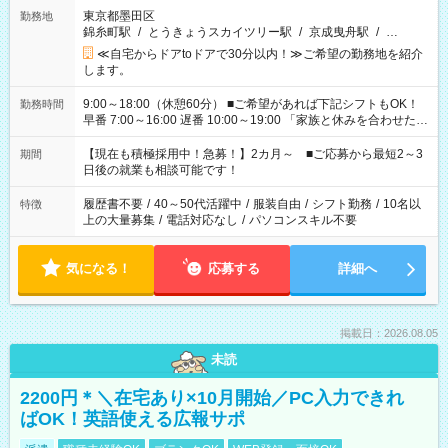
東京都墨田区
勤務地
錦糸町駅
/
とうきょうスカイツリー駅
/
京成曳舟駅
/
…
≪自宅からドアtoドアで30分以内！≫ご希望の勤務地を紹介
します。
9:00～18:00（休憩60分） ■ご希望があれば下記シフトもOK！
勤務時間
早番 7:00～16:00 遅番 10:00～19:00 「家族と休みを合わせた
い」 「余裕を持って夕飯の準備がしたい」 「できれば残業はし
たくない」 など、ご希望を教えてくださいね。 ※Wワーク希望
【現在も積極採用中！急募！】2カ月～ ■ご応募から最短2～3
期間
の方へ 今ご覧のお仕事で希望する勤務時間と、もう1つのお仕事
日後の就業も相談可能です！
の勤務時間。 合計で週40時間を超える場合は応募できません。
履歴書不要
/
40～50代活躍中
/
服装自由
/
シフト勤務
/
10名以
特徴
上の大量募集
/
電話対応なし
/
パソコンスキル不要
気になる！
応募する
詳細へ
掲載日：2026.08.05
未読
2200円＊＼在宅あり×10月開始／PC入力できれ
ばOK！英語使える広報サポ