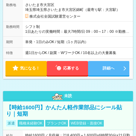
取れます。 ※手数料418円がかかります。 【過去試験日の収入
さいたま市大宮区
勤務地
例】 ・河合塾模擬試験 8:30～17:30（休憩1時間） 時給1,300円
埼玉県埼玉県さいたま市大宮区錦町（最寄り駅：大宮駅）
×8時間＝日収10,400円＋交通費 ※当日の役割により時給＋100
円の場合あり ・国家試験 7:00～13:30（休憩なし） 時給1,300
株式会社全国試験運営センター
円（役割手当＋100円）×6時間＝日収8,400円＋交通費 【試用期
間】試用期間なし
シフト制
勤務時間
1日あたりの実働時間：最大7時間/日 09：00～17：00 ※勤務時
間は 試験により異なります。
単発・1日のみOK / 短期（1ヶ月以内）
期間
週1日からOK / 副業・WワークOK / 10名以上の大量募集
特徴
気になる！
応募する
詳細へ
未読
【時給1600円】かんたん軽作業部品にシール貼
り｜短期
派遣
職種未経験OK
ブランクOK
WEB登録・面接OK
時給1600円／月収例：218,400円＝1,600円×6時間30分×21日勤
給与