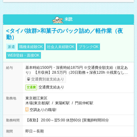
未読
<タイパ抜群>和菓子のパック詰め／軽作業（夜
勤）
派遣
職種未経験OK
社会人未経験OK
ブランクOK
WEB登録・面接OK
基本時給1500円・深夜時給1875円 ※交通費全額支給（規定あ
給与
り） 【月収例】28.5万円（20日勤務＋深夜120h ※残業なしの場
合）
交通費別途支給あり
交通費支給あり
交通費
東京都江東区
勤務地
木場(東京都)駅
/
東陽町駅
/
門前仲町駅
空調ありの職場!
【夜勤】 20:00～翌5:00 休憩60分 [実働]8時間00分
勤務時間
即日～長期
期間