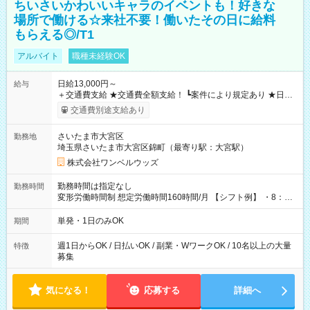
ちいさいかわいいキャラのイベントも！好きな
場所で働ける☆来社不要！働いたその日に給料
もらえる◎/T1
アルバイト
職種未経験OK
日給13,000円～
給与
＋交通費支給 ★交通費全額支給！ ┗案件により規定あり ★日払
いOK！（規定あり） ┗働いたその日に現金GET♪ お仕事後はコ
交通費別途支給あり
ンビニATMから 日払い分を引き落とせます！ 【試用期間】試
用期間なし
さいたま市大宮区
勤務地
埼玉県さいたま市大宮区錦町（最寄り駅：大宮駅）
株式会社ワンベルウッズ
勤務時間は指定なし
勤務時間
変形労働時間制 想定労働時間160時間/月 【シフト例】 ・8：00
～21：00
単発・1日のみOK
期間
週1日からOK / 日払いOK / 副業・WワークOK / 10名以上の大量
特徴
募集
気になる！
応募する
詳細へ