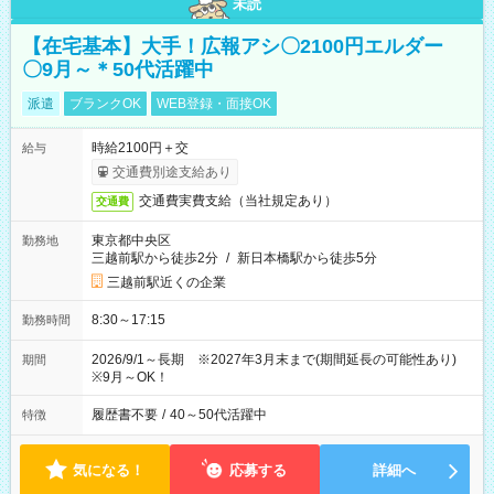
未読
【在宅基本】大手！広報アシ〇2100円エルダー
〇9月～＊50代活躍中
派遣
ブランクOK
WEB登録・面接OK
時給2100円＋交
給与
交通費別途支給あり
交通費実費支給（当社規定あり）
交通費
東京都中央区
勤務地
三越前駅から徒歩2分
/
新日本橋駅から徒歩5分
三越前駅近くの企業
8:30～17:15
勤務時間
2026/9/1～長期 ※2027年3月末まで(期間延長の可能性あり)
期間
※9月～OK！
履歴書不要
/
40～50代活躍中
特徴
気になる！
応募する
詳細へ