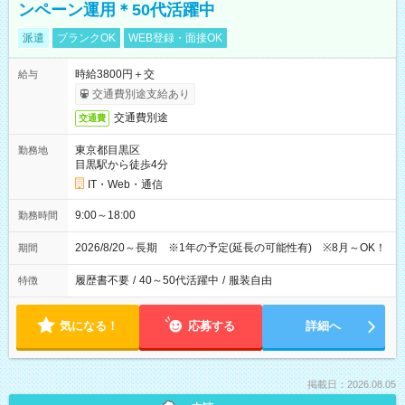
ンペーン運用＊50代活躍中
派遣
ブランクOK
WEB登録・面接OK
時給3800円＋交
給与
交通費別途支給あり
交通費別途
交通費
東京都目黒区
勤務地
目黒駅から徒歩4分
IT・Web・通信
9:00～18:00
勤務時間
2026/8/20～長期 ※1年の予定(延長の可能性有) ※8月～OK！
期間
履歴書不要
/
40～50代活躍中
/
服装自由
特徴
気になる！
応募する
詳細へ
掲載日：2026.08.05