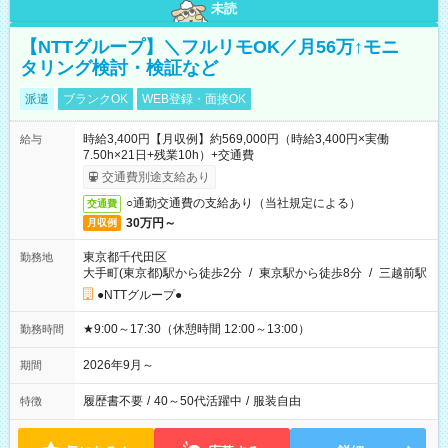
未読
【NTTグループ】＼フルリモOK／月56万↑モニ
タリング検討・検証など
派遣
ブランクOK
WEB登録・面接OK
時給3,400円【月収例】約569,000円（時給3,400円×実働
給与
7.50h×21日+残業10h）+交通費
交通費別途支給あり
○通勤交通費の支給あり（当社規定による）
交通費
30万円～
月収例
東京都千代田区
勤務地
大手町(東京都)駅から徒歩2分
/
東京駅から徒歩8分
/
三越前駅
●NTTグループ●
★9:00～17:30（休憩時間 12:00～13:00）
勤務時間
2026年9月～
期間
履歴書不要
/
40～50代活躍中
/
服装自由
特徴