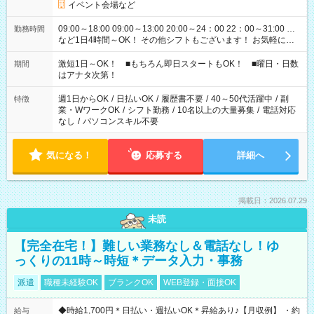
イベント会場など
09:00～18:00 09:00～13:00 20:00～24：00 22：00～31:00 …
勤務時間
など1日4時間～OK！ その他シフトもございます！ お気軽にご
相談ください！
激短1日～OK！ ■もちろん即日スタートもOK！ ■曜日・日数
期間
はアナタ次第！
週1日からOK
/
日払いOK
/
履歴書不要
/
40～50代活躍中
/
副
特徴
業・WワークOK
/
シフト勤務
/
10名以上の大量募集
/
電話対応
なし
/
パソコンスキル不要
気になる！
応募する
詳細へ
掲載日：2026.07.29
未読
【完全在宅！】難しい業務なし＆電話なし！ゆ
っくりの11時～時短＊データ入力・事務
派遣
職種未経験OK
ブランクOK
WEB登録・面接OK
◆時給1,700円＊日払い・週払いOK＊昇給あり♪【月収例】 ・約
給与