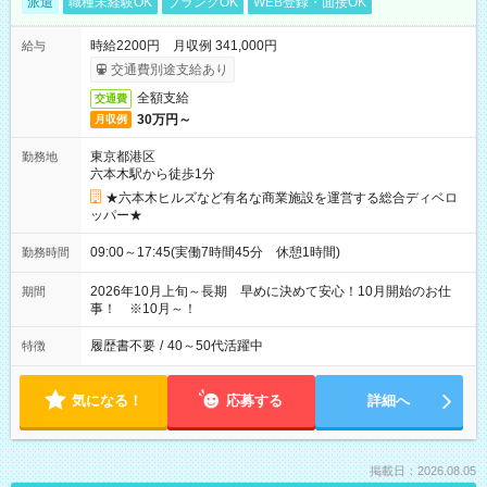
派遣
職種未経験OK
ブランクOK
WEB登録・面接OK
時給2200円 月収例 341,000円
給与
交通費別途支給あり
全額支給
交通費
30万円～
月収例
東京都港区
勤務地
六本木駅から徒歩1分
★六本木ヒルズなど有名な商業施設を運営する総合ディベロ
ッパー★
09:00～17:45(実働7時間45分 休憩1時間)
勤務時間
2026年10月上旬～長期 早めに決めて安心！10月開始のお仕
期間
事！ ※10月～！
履歴書不要
/
40～50代活躍中
特徴
気になる！
応募する
詳細へ
掲載日：2026.08.05