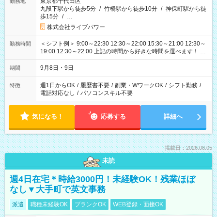
東京都千代田区
勤務地
九段下駅から徒歩5分
/
竹橋駅から徒歩10分
/
神保町駅から徒
歩15分
/
…
株式会社ライブパワー
＜シフト例＞ 9:00～22:30 12:30～22:00 15:30～21:00 12:30～
勤務時間
19:00 12:30～22:00 上記の時間から好きな時間を選べます！ ※
時間は変更となる可能性があります
9月8日・9日
期間
週1日からOK
/
履歴書不要
/
副業・WワークOK
/
シフト勤務
/
特徴
電話対応なし
/
パソコンスキル不要
気になる！
応募する
詳細へ
掲載日：2026.08.05
未読
週4日在宅＊時給3000円！未経験OK！残業ほぼ
なし▼大手町で英文事務
派遣
職種未経験OK
ブランクOK
WEB登録・面接OK