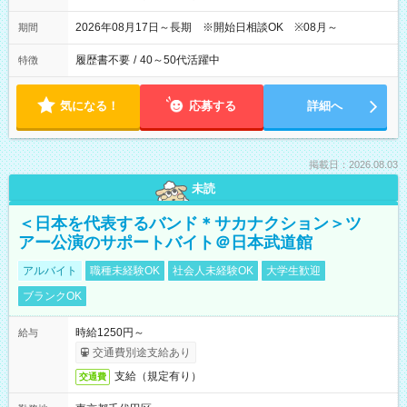
2026年08月17日～長期 ※開始日相談OK ※08月～
期間
履歴書不要
/
40～50代活躍中
特徴
気になる！
応募する
詳細へ
掲載日：2026.08.03
未読
＜日本を代表するバンド＊サカナクション＞ツ
アー公演のサポートバイト＠日本武道館
アルバイト
職種未経験OK
社会人未経験OK
大学生歓迎
ブランクOK
時給1250円～
給与
交通費別途支給あり
支給（規定有り）
交通費