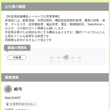
お仕事の概要
【外資系医療機器メーカーでの営業事務】
具体的には…顧客登録、代理店契約、機器賃貸借契約処理、書類の回覧・保
管、データ入力、請求書処理、備品管理、電話・郵便物対応、Salesforceへ
の入力、その他サポート業務をお願いします。
外資系企業のため英語を目にする機会もありますが、翻訳ツールでかんたん
な英文メールを使用する程度です。
同業務を担当する方もいて安心です
職場の雰囲気
年齢層
20代
30
40
50
60
募集情報
給与
時給2000円
交通費別途支給あり