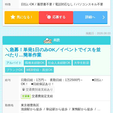
日払いOK
/
履歴書不要
/
電話対応なし
/
パソコンスキル不要
特徴
気になる！
応募する
詳細へ
掲載日：2026.08.03
未読
＼急募！単発1日のみOK／イベントでイスを並
べたり…簡単作業
アルバイト
職種未経験OK
社会人未経験OK
大学生歓迎
ブランクOK
WEB登録・面接OK
日勤日給：1万円～ 夜勤日給：1万2500円～ ■日払い
給与
OK！ ■日給保証あり！
交通費別途支給あり
交通費規定支給
交通費
東京都豊島区
勤務地
池袋駅から徒歩
/
駒込駅から徒歩
/
巣鴨駅から徒歩
/
…