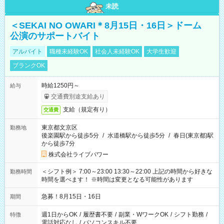
未読
＜SEKAI NO OWARI＊8月15日・16日＞ドーム
公演のサポートバイト
アルバイト
職種未経験OK
社会人未経験OK
大学生歓迎
ブランクOK
時給1250円～
給与
交通費別途支給あり
支給（規定有り）
交通費
東京都文京区
勤務地
後楽園駅から徒歩5分
/
水道橋駅から徒歩5分
/
春日(東京都)駅
から徒歩7分
株式会社ライブパワー
＜シフト例＞ 7:00～23:00 13:30～22:00 上記の時間から好きな
勤務時間
時間を選べます！ ※時間は変更となる可能性があります
急募！8月15日・16日
期間
週1日からOK
/
履歴書不要
/
副業・WワークOK
/
シフト勤務
/
特徴
電話対応なし
/
パソコンスキル不要