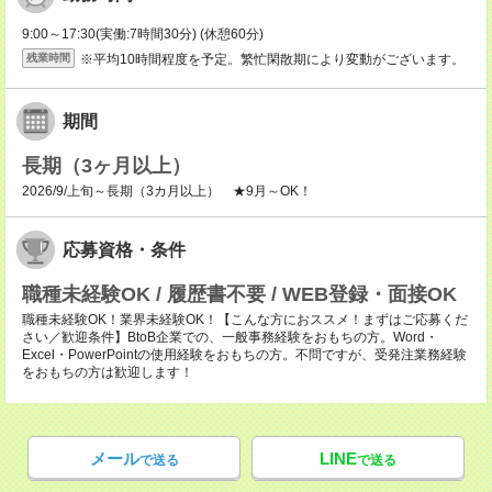
9:00～17:30(実働:7時間30分) (休憩60分)
※平均10時間程度を予定。繁忙閑散期により変動がございます。
残業時間
期間
長期（3ヶ月以上）
2026/9/上旬～長期（3カ月以上） ★9月～OK！
応募資格・条件
職種未経験OK / 履歴書不要 / WEB登録・面接OK
職種未経験OK！業界未経験OK！【こんな方におススメ！まずはご応募くだ
さい／歓迎条件】BtoB企業での、一般事務経験をおもちの方。Word・
Excel・PowerPointの使用経験をおもちの方。不問ですが、受発注業務経験
をおもちの方は歓迎します！
メール
LINE
で送る
で送る