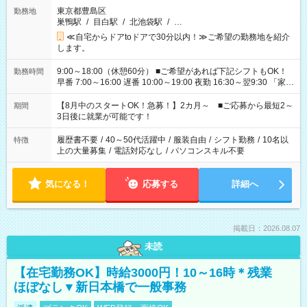
東京都豊島区
勤務地
巣鴨駅
/
目白駅
/
北池袋駅
/
…
≪自宅からドアtoドアで30分以内！≫ご希望の勤務地を紹介
します。
9:00～18:00（休憩60分） ■ご希望があれば下記シフトもOK！
勤務時間
早番 7:00～16:00 遅番 10:00～19:00 夜勤 16:30～翌9:30 「家族
と休みを合わせたい」 「余裕を持って夕飯の準備がしたい」
「できれば残業はしたくない」 など、ご希望を教えてください
【8月中のスタートOK！急募！】2カ月～ ■ご応募から最短2～
期間
ね。 ※Wワーク希望の方へ 今ご覧のお仕事で希望する勤務時間
3日後に就業が可能です！
と、もう1つのお仕事の勤務時間。 合計で週40時間を超える場
合は応募できません。
履歴書不要
/
40～50代活躍中
/
服装自由
/
シフト勤務
/
10名以
特徴
上の大量募集
/
電話対応なし
/
パソコンスキル不要
気になる！
応募する
詳細へ
掲載日：2026.08.07
未読
【在宅勤務OK】時給3000円！10～16時＊残業
ほぼなし▼新日本橋で一般事務