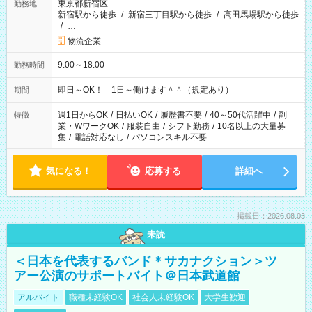
東京都新宿区
勤務地
新宿駅から徒歩
/
新宿三丁目駅から徒歩
/
高田馬場駅から徒歩
/
…
物流企業
9:00～18:00
勤務時間
即日～OK！ 1日～働けます＾＾（規定あり）
期間
週1日からOK
/
日払いOK
/
履歴書不要
/
40～50代活躍中
/
副
特徴
業・WワークOK
/
服装自由
/
シフト勤務
/
10名以上の大量募
集
/
電話対応なし
/
パソコンスキル不要
気になる！
応募する
詳細へ
掲載日：2026.08.03
未読
＜日本を代表するバンド＊サカナクション＞ツ
アー公演のサポートバイト＠日本武道館
アルバイト
職種未経験OK
社会人未経験OK
大学生歓迎