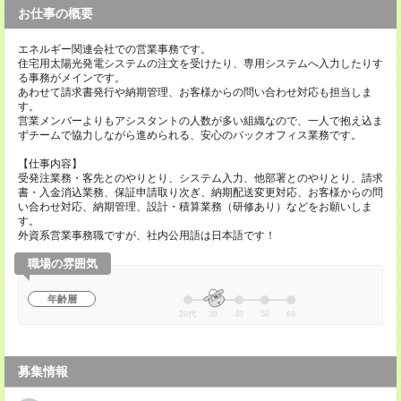
お仕事の概要
エネルギー関連会社での営業事務です。
住宅用太陽光発電システムの注文を受けたり、専用システムへ入力したりす
る事務がメインです。
あわせて請求書発行や納期管理、お客様からの問い合わせ対応も担当しま
す。
営業メンバーよりもアシスタントの人数が多い組織なので、一人で抱え込ま
ずチームで協力しながら進められる、安心のバックオフィス業務です。
【仕事内容】
受発注業務・客先とのやりとり、システム入力、他部署とのやりとり、請求
書・入金消込業務、保証申請取り次ぎ、納期配送変更対応、お客様からの問
い合わせ対応、納期管理、設計・積算業務（研修あり）などをお願いしま
す。
外資系営業事務職ですが、社内公用語は日本語です！
職場の雰囲気
年齢層
20代
30
40
50
60
募集情報