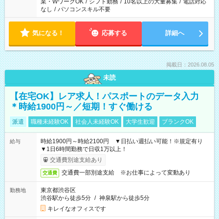
業・WワークOK
/
シフト勤務
/
10名以上の大量募集
/
電話対応
なし
/
パソコンスキル不要
気になる！
応募する
詳細へ
掲載日：2026.08.05
未読
【在宅OK】レア求人！パスポートのデータ入力
＊時給1900円～／短期！すぐ働ける
派遣
職種未経験OK
社会人未経験OK
大学生歓迎
ブランクOK
時給1900円～時給2100円 ▼日払い週払い可能！※規定有り
給与
▼1日6時間勤務で日収1万以上！
交通費別途支給あり
交通費一部別途支給 ※お仕事によって変動あり
交通費
東京都渋谷区
勤務地
渋谷駅から徒歩5分
/
神泉駅から徒歩5分
キレイなオフィスです