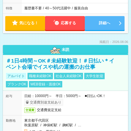
履歴書不要
/
40～50代活躍中
/
服装自由
特徴
気になる！
応募する
詳細へ
掲載日：2026.08.06
未読
＃1日4時間～OK＃未経験歓迎！＃日払い＊イ
ベント会場でイスや机の運搬のお仕事
アルバイト
職種未経験OK
社会人未経験OK
大学生歓迎
ブランクOK
WEB登録・面接OK
日給：10000円～ 半日：5000円～ ■日払いOK！
給与
交通費別途支給あり
交通費規定支給
交通費
東京都千代田区
勤務地
秋葉原駅
/
神保町駅
/
麹町駅
/
…