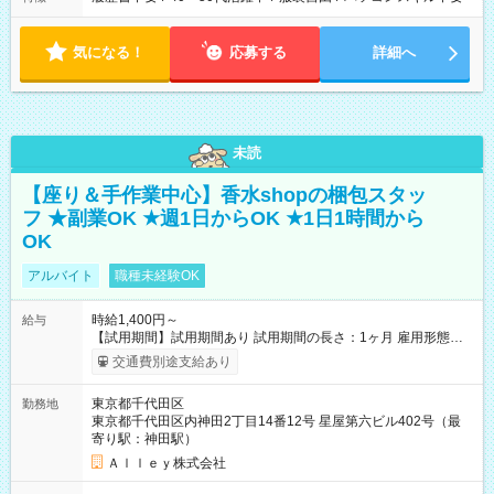
気になる！
応募する
詳細へ
未読
【座り＆手作業中心】香水shopの梱包スタッ
フ ★副業OK ★週1日からOK ★1日1時間から
OK
アルバイト
職種未経験OK
時給1,400円～
給与
【試用期間】試用期間あり 試用期間の長さ：1ヶ月 雇用形態、
給与は本採用時と同じです。
交通費別途支給あり
東京都千代田区
勤務地
東京都千代田区内神田2丁目14番12号 星屋第六ビル402号（最
寄り駅：神田駅）
Ａｌｌｅｙ株式会社