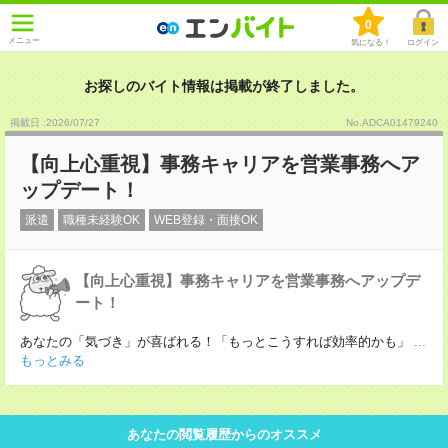
0
メニュー
気になる！
ログイン
お探しのバイト情報は掲載が終了しました。
掲載日 :2026
/
07
/
27
No.ADCA01479240
【向上心重視】事務キャリアを営業事務へア
ップデート！
派遣
職種未経験OK
WEB登録・面接OK
【向上心重視】事務キャリアを営業事務へアップデ
ート！
あなたの「気づき」が喜ばれる！「もっとこうすれば効率的かも」
...
もっとみる
あなたの閲覧履歴からのオススメ