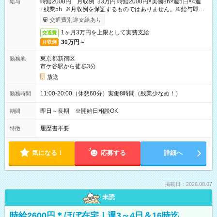
時給2000円 月収例 33万円 時給2000円×実働8h×週5日×4週
給与
+残業5h ※月収例を保証するものではありません。※給与即受
取りサービス利用可（利用条件有）
交通費別途支給あり
1ヶ月3万円を上限として実費支給
交通費
30万円～
月収例
東京都新宿区
勤務地
市ケ谷駅から徒歩3分
放送
11:00-20:00（休憩60分）実働8時間（残業少なめ！）
勤務時間
即日～長期 ※開始日相談OK
期間
履歴書不要
特徴
気になる！
応募する
詳細へ
掲載日：2026.08.07
未読
時給2600円＊ほぼ在宅！週3～4日＆16時迄