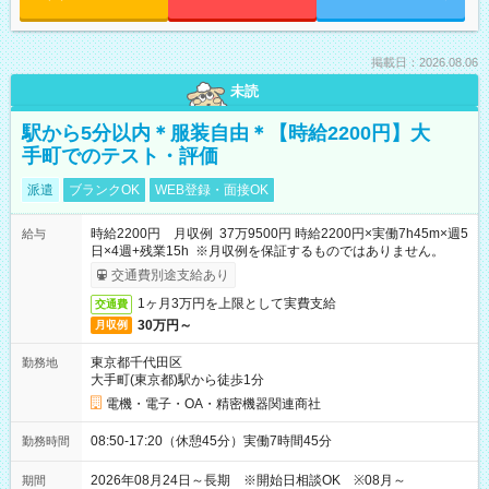
掲載日：2026.08.06
未読
駅から5分以内＊服装自由＊【時給2200円】大
手町でのテスト・評価
派遣
ブランクOK
WEB登録・面接OK
時給2200円 月収例 37万9500円 時給2200円×実働7h45m×週5
給与
日×4週+残業15h ※月収例を保証するものではありません。
交通費別途支給あり
1ヶ月3万円を上限として実費支給
交通費
30万円～
月収例
東京都千代田区
勤務地
大手町(東京都)駅から徒歩1分
電機・電子・OA・精密機器関連商社
08:50-17:20（休憩45分）実働7時間45分
勤務時間
2026年08月24日～長期 ※開始日相談OK ※08月～
期間