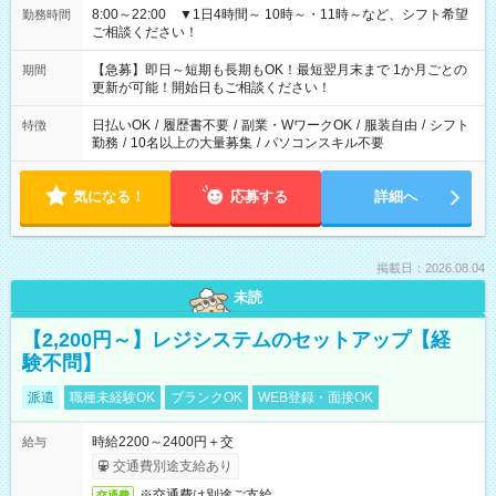
8:00～22:00 ▼1日4時間～ 10時～・11時～など、シフト希望
勤務時間
ご相談ください！
【急募】即日～短期も長期もOK！最短翌月末まで 1か月ごとの
期間
更新が可能！開始日もご相談ください！
日払いOK
/
履歴書不要
/
副業・WワークOK
/
服装自由
/
シフト
特徴
勤務
/
10名以上の大量募集
/
パソコンスキル不要
気になる！
応募する
詳細へ
掲載日：2026.08.04
未読
【2,200円～】レジシステムのセットアップ【経
験不問】
派遣
職種未経験OK
ブランクOK
WEB登録・面接OK
時給2200～2400円＋交
給与
交通費別途支給あり
※交通費は別途ご支給
交通費