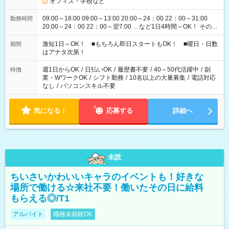
オフィス・学校など
09:00～18:00 09:00～13:00 20:00～24：00 22：00～31:00
勤務時間
20:00～24：00 22：00～翌7:00 …など1日4時間～OK！ その他
シフトもございます！ お気軽にご相談ください！
激短1日～OK！ ■もちろん即日スタートもOK！ ■曜日・日数
期間
はアナタ次第！
週1日からOK
/
日払いOK
/
履歴書不要
/
40～50代活躍中
/
副
特徴
業・WワークOK
/
シフト勤務
/
10名以上の大量募集
/
電話対応
なし
/
パソコンスキル不要
気になる！
応募する
詳細へ
未読
ちいさいかわいいキャラのイベントも！好きな
場所で働ける☆来社不要！働いたその日に給料
もらえる◎/T1
アルバイト
職種未経験OK