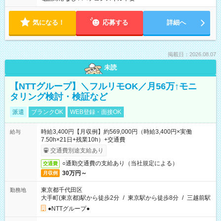
気になる！
応募する
詳細へ
掲載日：2026.08.07
未読
【NTTグループ】＼フルリモOK／月56万↑モニ
タリング検討・検証など
派遣
ブランクOK
WEB登録・面接OK
時給3,400円【月収例】約569,000円（時給3,400円×実働
給与
7.50h×21日+残業10h）+交通費
交通費別途支給あり
○通勤交通費の支給あり（当社規定による）
交通費
30万円～
月収例
東京都千代田区
勤務地
大手町(東京都)駅から徒歩2分
/
東京駅から徒歩8分
/
三越前駅
●NTTグループ●