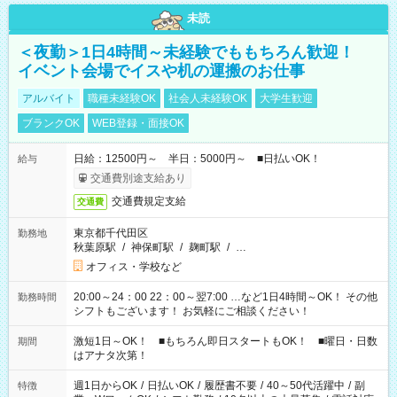
未読
＜夜勤＞1日4時間～未経験でももちろん歓迎！
イベント会場でイスや机の運搬のお仕事
アルバイト
職種未経験OK
社会人未経験OK
大学生歓迎
ブランクOK
WEB登録・面接OK
日給：12500円～ 半日：5000円～ ■日払いOK！
給与
交通費別途支給あり
交通費規定支給
交通費
東京都千代田区
勤務地
秋葉原駅
/
神保町駅
/
麹町駅
/
…
オフィス・学校など
20:00～24：00 22：00～翌7:00 …など1日4時間～OK！ その他
勤務時間
シフトもございます！ お気軽にご相談ください！
激短1日～OK！ ■もちろん即日スタートもOK！ ■曜日・日数
期間
はアナタ次第！
週1日からOK
/
日払いOK
/
履歴書不要
/
40～50代活躍中
/
副
特徴