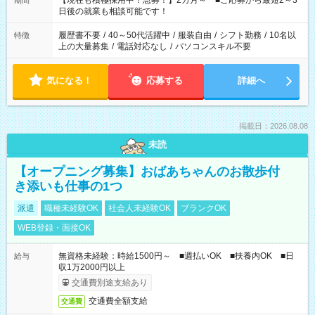
【現在も積極採用中！急募！】2カ月～ ■ご応募から最短2～3
期間
の方へ 今ご覧のお仕事で希望する勤務時間と、もう1つのお仕事
日後の就業も相談可能です！
の勤務時間。 合計で週40時間を超える場合は応募できません。
履歴書不要
/
40～50代活躍中
/
服装自由
/
シフト勤務
/
10名以
特徴
上の大量募集
/
電話対応なし
/
パソコンスキル不要
気になる！
応募する
詳細へ
掲載日：2026.08.08
未読
【オープニング募集】おばあちゃんのお散歩付
き添いも仕事の1つ
派遣
職種未経験OK
社会人未経験OK
ブランクOK
WEB登録・面接OK
無資格未経験：時給1500円～ ■週払いOK ■扶養内OK ■日
給与
収1万2000円以上
交通費別途支給あり
交通費全額支給
交通費