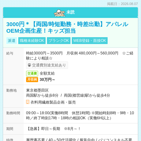
掲載日：2026.08.07
未読
3000円＊【両国/時短勤務・時差出勤】アパレル
OEM企画生産！キッズ担当
派遣
職種未経験OK
ブランクOK
WEB登録・面接OK
時給3000円～3500円 月収例 480,000円～560,000円 ☆ご経
給与
験により相談☆
交通費別途支給あり
全額支給
交通費
30万円～
月収例
東京都墨田区
勤務地
両国駅から徒歩8分
/
両国(都営線)駅から徒歩4分
衣料用繊維製品企画・販売
09:00～18:00(実働8時間 休憩1時間) ※開始時刻8時・9時・10
勤務時間
時／終了時刻17時・18時の相談OK（実働6H以上）
【急募】即日～長期 ※8月～！
期間
履歴書不要
/
40～50代活躍中
/
服装自由
/
パソコンスキル不要
特徴