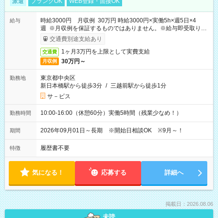
派遣
ブランクOK
WEB登録・面接OK
時給3000円 月収例 30万円 時給3000円×実働5h×週5日×4
給与
週 ※月収例を保証するものではありません。※給与即受取りサ
ービス利用可（利用条件有）
交通費別途支給あり
1ヶ月3万円を上限として実費支給
交通費
30万円～
月収例
東京都中央区
勤務地
新日本橋駅から徒歩3分
/
三越前駅から徒歩1分
サ－ビス
10:00-16:00（休憩60分）実働5時間（残業少なめ！）
勤務時間
2026年09月01日～長期 ※開始日相談OK ※9月～！
期間
履歴書不要
特徴
気になる！
応募する
詳細へ
掲載日：2026.08.06
未読