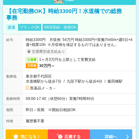
【在宅勤務OK】時給3300円！水道橋での総務
事務
派遣
ブランクOK
WEB登録・面接OK
時給3300円 月収例 54万円 時給3300円×実働7h40m×週5日×4
給与
週+残業10h ※月収例を保証するものではありません。
交通費別途支給あり
1ヶ月3万円を上限として実費支給
交通費
30万円～
月収例
東京都千代田区
勤務地
水道橋駅から徒歩7分
/
九段下駅から徒歩4分
/
飯田橋駅
医薬品メ－カ－
09:00-17:40（休憩60分）実働7時間40分
勤務時間
即日～長期 ※開始日相談OK
期間
履歴書不要
特徴
気になる！
応募する
詳細へ