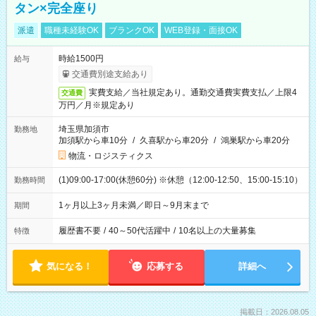
タン×完全座り
派遣
職種未経験OK
ブランクOK
WEB登録・面接OK
時給1500円
給与
交通費別途支給あり
実費支給／当社規定あり。通勤交通費実費支払／上限4
交通費
万円／月※規定あり
埼玉県加須市
勤務地
加須駅から車10分
/
久喜駅から車20分
/
鴻巣駅から車20分
物流・ロジスティクス
(1)09:00-17:00(休憩60分) ※休憩（12:00-12:50、15:00-15:10）
勤務時間
1ヶ月以上3ヶ月未満／即日～9月末まで
期間
履歴書不要
/
40～50代活躍中
/
10名以上の大量募集
特徴
気になる！
応募する
詳細へ
掲載日：2026.08.05