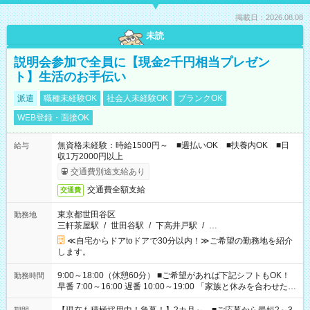
掲載日：2026.08.08
未読
説明会参加で全員に【現金2千円相当プレゼン
ト】生活のお手伝い
派遣
職種未経験OK
社会人未経験OK
ブランクOK
WEB登録・面接OK
無資格未経験：時給1500円～ ■週払いOK ■扶養内OK ■日
給与
収1万2000円以上
交通費別途支給あり
交通費全額支給
交通費
東京都世田谷区
勤務地
三軒茶屋駅
/
世田谷駅
/
下高井戸駅
/
…
≪自宅からドアtoドアで30分以内！≫ご希望の勤務地を紹介
します。
9:00～18:00（休憩60分） ■ご希望があれば下記シフトもOK！
勤務時間
早番 7:00～16:00 遅番 10:00～19:00 「家族と休みを合わせた
い」 「余裕を持って夕飯の準備がしたい」 「できれば残業はし
たくない」 など、ご希望を教えてくださいね。 ※Wワーク希望