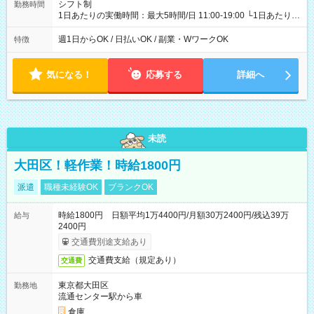
シフト制
勤務時間
1日あたりの実働時間：最大5時間/日 11:00-19:00 └1日あたりの
実働時間：1-5時間 └上記の時間帯内であれば、いつでも勤務可
能！ └平日・土曜日の中で、お好きな曜日でご勤務いただけま
週1日からOK / 日払いOK / 副業・WワークOK
特徴
す！ 【シフト例】 ・11:00～14:00 ・16:30～19:00 ・13:00～
18:00 などのように、自由な働き方が可能なお仕事です！
気になる！
応募する
詳細へ
未読
大田区！軽作業！時給1800円
派遣
職種未経験OK
ブランクOK
時給1800円 日額平均1万4400円/月額30万2400円/残込39万
給与
2400円
交通費別途支給あり
交通費支給（規定あり）
交通費
東京都大田区
勤務地
流通センター駅から車
倉庫