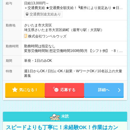
日給13,000円～
給与
＋交通費支給 ★交通費全額支給！ ┗案件により規定あり ★日払
いOK！（規定あり） ┗働いたその日に現金GET♪ お仕事後はコ
交通費別途支給あり
ンビニATMから 日払い分を引き落とせます！ 【試用期間】試
用期間なし
さいたま市大宮区
勤務地
埼玉県さいたま市大宮区錦町（最寄り駅：大宮駅）
株式会社ワンベルウッズ
勤務時間は指定なし
勤務時間
変形労働時間制 想定労働時間160時間/月 【シフト例】 ・8：00
～21：00
単発・1日のみOK
期間
週1日からOK / 日払いOK / 副業・WワークOK / 10名以上の大量
特徴
募集
気になる！
応募する
詳細へ
未読
スピードよりも丁寧に！未経験OK！作業はカン