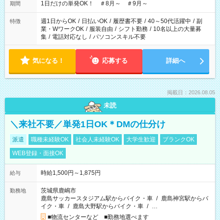
1日だけの単発OK！ ＃8月～ ＃9月～
期間
週1日からOK
/
日払いOK
/
履歴書不要
/
40～50代活躍中
/
副
特徴
業・WワークOK
/
服装自由
/
シフト勤務
/
10名以上の大量募
集
/
電話対応なし
/
パソコンスキル不要
気になる！
応募する
詳細へ
掲載日：2026.08.05
未読
＼来社不要／単発1日OK＊DMの仕分け
派遣
職種未経験OK
社会人未経験OK
大学生歓迎
ブランクOK
WEB登録・面接OK
時給1,500円～1,875円
給与
茨城県鹿嶋市
勤務地
鹿島サッカースタジアム駅からバイク・車
/
鹿島神宮駅からバ
イク・車
/
鹿島大野駅からバイク・車
/
…
■物流センターなど ■勤務地選べます