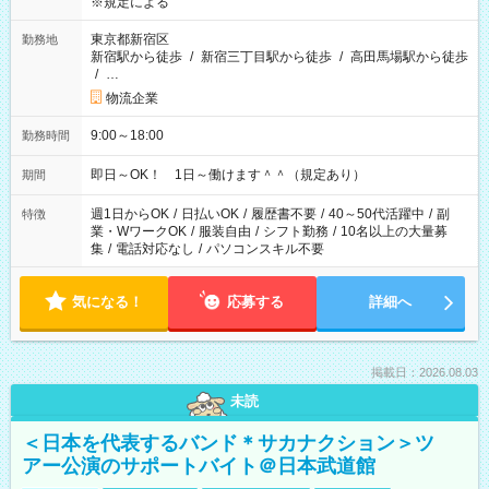
※規定による
東京都新宿区
勤務地
新宿駅から徒歩
/
新宿三丁目駅から徒歩
/
高田馬場駅から徒歩
/
…
物流企業
9:00～18:00
勤務時間
即日～OK！ 1日～働けます＾＾（規定あり）
期間
週1日からOK
/
日払いOK
/
履歴書不要
/
40～50代活躍中
/
副
特徴
業・WワークOK
/
服装自由
/
シフト勤務
/
10名以上の大量募
集
/
電話対応なし
/
パソコンスキル不要
気になる！
応募する
詳細へ
掲載日：2026.08.03
未読
＜日本を代表するバンド＊サカナクション＞ツ
アー公演のサポートバイト＠日本武道館