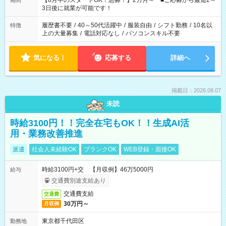
【8月中のスタートOK！急募！】2カ月～ ■ご応募から最短2～
期間
ね。 ※Wワーク希望の方へ 今ご覧のお仕事で希望する勤務時間
3日後に就業が可能です！
と、もう1つのお仕事の勤務時間。 合計で週40時間を超える場
合は応募できません。
履歴書不要
/
40～50代活躍中
/
服装自由
/
シフト勤務
/
10名以
特徴
上の大量募集
/
電話対応なし
/
パソコンスキル不要
気になる！
応募する
詳細へ
掲載日：2026.08.07
未読
時給3100円！！完全在宅もOK！！生成AI活
用・業務改善推進
派遣
社会人未経験OK
ブランクOK
WEB登録・面接OK
時給3100円+交 【月収例】46万5000円
給与
交通費別途支給あり
交通費支給
交通費
30万円～
月収例
東京都千代田区
勤務地