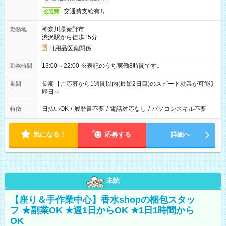
交通費支給有り
交通費
神奈川県秦野市
勤務地
渋沢駅から徒歩15分
日用品医薬関係
13:00～22:00 ※表記のうち実働8時間です。
勤務時間
長期【ご応募から1週間以内(最短2日目)のスピード就業が可能】
期間
即日～
日払いOK
/
履歴書不要
/
電話対応なし
/
パソコンスキル不要
特徴
気になる！
応募する
詳細へ
未読
【座り＆手作業中心】香水shopの梱包スタッ
フ ★副業OK ★週1日からOK ★1日1時間から
OK