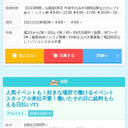
【1日3時間～も相談OK!】午前中のみや18時以降などのシフト
勤務時間
あり！ シフト例 ▼9:00～12:00 ▼9:00～17:00 ▼10:00～19:00
▼18:00～21:00
1日だけの単発OK！＃8月～ ＃9月～
期間
週1日からOK
/
日払いOK
/
40～50代活躍中
/
副業・Wワーク
特徴
OK
/
服装自由
/
シフト勤務
/
10名以上の大量募集
/
電話対応な
し
/
パソコンスキル不要
気になる！
応募する
詳細へ
未読
人気イベントも！好きな場所で働けるイベント
スタッフ☆来社不要！働いたその日に給料もら
える日払い/T1
アルバイト
職種未経験OK
日給13,000円～
給与