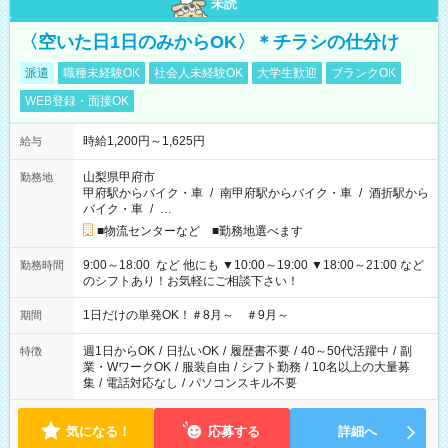
未読
〈空いた日1日のみからOK〉＊チラシの仕分け
派遣
職種未経験OK
社会人未経験OK
大学生歓迎
ブランクOK
WEB登録・面接OK
時給1,200円～1,625円
給与
山梨県甲府市
勤務地
甲府駅からバイク・車
/
南甲府駅からバイク・車
/
酒折駅から
バイク・車
/
…
■物流センターなど ■勤務地選べます
9:00～18:00 など 他にも ▼10:00～19:00 ▼18:00～21:00 など
勤務時間
のシフトあり！お気軽にご相談下さい！
1日だけの単発OK！＃8月～ ＃9月～
期間
週1日からOK
/
日払いOK
/
履歴書不要
/
40～50代活躍中
/
副
特徴
業・WワークOK
/
服装自由
/
シフト勤務
/
10名以上の大量募
集
/
電話対応なし
/
パソコンスキル不要
気になる！
応募する
詳細へ