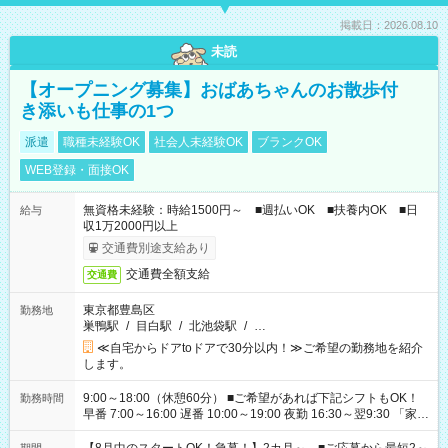
掲載日：2026.08.10
未読
【オープニング募集】おばあちゃんのお散歩付
き添いも仕事の1つ
派遣
職種未経験OK
社会人未経験OK
ブランクOK
WEB登録・面接OK
無資格未経験：時給1500円～ ■週払いOK ■扶養内OK ■日
給与
収1万2000円以上
交通費別途支給あり
交通費全額支給
交通費
東京都豊島区
勤務地
巣鴨駅
/
目白駅
/
北池袋駅
/
…
≪自宅からドアtoドアで30分以内！≫ご希望の勤務地を紹介
します。
9:00～18:00（休憩60分） ■ご希望があれば下記シフトもOK！
勤務時間
早番 7:00～16:00 遅番 10:00～19:00 夜勤 16:30～翌9:30 「家族
と休みを合わせたい」 「余裕を持って夕飯の準備がしたい」
「できれば残業はしたくない」 など、ご希望を教えてください