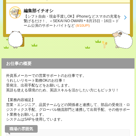
編集部イチオシ
【シフト自由・現金手渡しOK】iPhoneなどスマホの充電を
繋げるだけ！、＜SEKAI NO OWARI＊8月15日・16日＞ド
ーム公演のサポートバイトなど
(8/10UP!)
お仕事の概要
外資系メーカーでの営業サポートのお仕事です。
うれしいリモート勤務OKのお仕事！
受発注、出荷手配などをお願いします。
英語も使える環境のため、英語スキルを活かしたい方にもピッタリ！
【業務内容補足】
営業・エンジニア、品質チームなどの関係者と連携して、部品の受発注・ロ
ジスティクス手配、グローバル物流部門と連携して出荷手配、その他サポー
ト業務をお願いします。
システムはSAPを使用しています。
職場の雰囲気