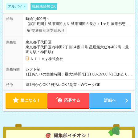
アルバイト
職種未経験OK
時給1,400円～
給与
【試用期間】試用期間あり 試用期間の長さ：1ヶ月 雇用形態、
給与は本採用時と同じです。
交通費別途支給あり
東京都千代田区
勤務地
東京都千代田区内神田2丁目14番12号 星屋第六ビル402号（最
寄り駅：神田駅）
Ａｌｌｅｙ株式会社
シフト制
勤務時間
1日あたりの実働時間：最大5時間/日 11:00-19:00 └1日あたりの
実働時間：1-5時間 └上記の時間帯内であれば、いつでも勤務可
能！ └平日・土曜日の中で、お好きな曜日でご勤務いただけま
週1日からOK / 日払いOK / 副業・WワークOK
特徴
す！ 【シフト例】 ・11:00～14:00 ・16:30～19:00 ・13:00～
18:00 などのように、自由な働き方が可能なお仕事です！
気になる！
応募する
詳細へ