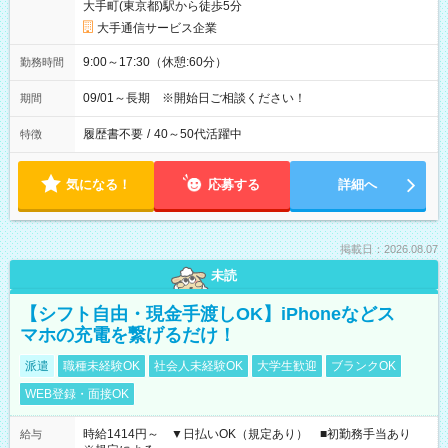
大手町(東京都)駅から徒歩5分
大手通信サービス企業
9:00～17:30（休憩:60分）
勤務時間
09/01～長期 ※開始日ご相談ください！
期間
履歴書不要
/
40～50代活躍中
特徴
気になる！
応募する
詳細へ
掲載日：2026.08.07
未読
【シフト自由・現金手渡しOK】iPhoneなどス
マホの充電を繋げるだけ！
派遣
職種未経験OK
社会人未経験OK
大学生歓迎
ブランクOK
WEB登録・面接OK
時給1414円～ ▼日払いOK（規定あり） ■初勤務手当あり
給与