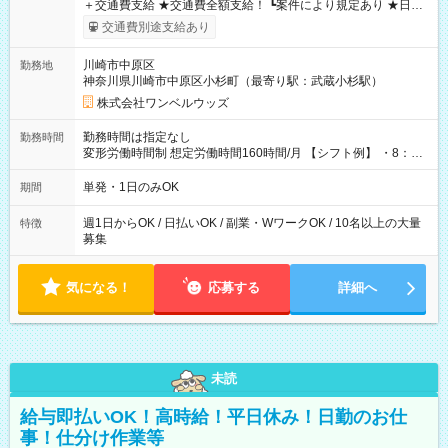
＋交通費支給 ★交通費全額支給！ ┗案件により規定あり ★日払
いOK！（規定あり） ┗働いたその日に現金GET♪ お仕事後はコ
交通費別途支給あり
ンビニATMから 日払い分を引き落とせます！ 【試用期間】試
用期間なし
川崎市中原区
勤務地
神奈川県川崎市中原区小杉町（最寄り駅：武蔵小杉駅）
株式会社ワンベルウッズ
勤務時間は指定なし
勤務時間
変形労働時間制 想定労働時間160時間/月 【シフト例】 ・8：00
～21：00
単発・1日のみOK
期間
週1日からOK / 日払いOK / 副業・WワークOK / 10名以上の大量
特徴
募集
気になる！
応募する
詳細へ
未読
給与即払いOK！高時給！平日休み！日勤のお仕
事！仕分け作業等