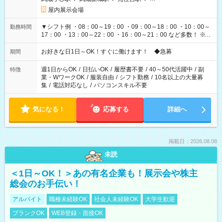
屋内展示会場
▼シフト例 ・08：00～19：00 ・09：00～18：00 ・10：00～
勤務時間
17：00 ・13：00～22：00 ・16：00～21：00 など多数！ ※お
仕事により勤務時間が異なります
お好きな日1日～OK！すぐに働けます！ ◆急募
期間
週1日からOK
/
日払いOK
/
履歴書不要
/
40～50代活躍中
/
副
特徴
業・WワークOK
/
服装自由
/
シフト勤務
/
10名以上の大量募
集
/
電話対応なし
/
パソコンスキル不要
気になる！
応募する
詳細へ
掲載日：2026.08.08
未読
＜1日～OK！＞あの有名企業も！展示会や株主
総会のお手伝い！
アルバイト
職種未経験OK
社会人未経験OK
大学生歓迎
ブランクOK
WEB登録・面接OK