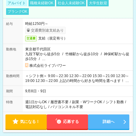
アルバイト
職種未経験OK
社会人未経験OK
大学生歓迎
ブランクOK
時給1250円～
給与
交通費別途支給あり
支給（規定有り）
交通費
東京都千代田区
勤務地
九段下駅から徒歩5分
/
竹橋駅から徒歩10分
/
神保町駅から徒
歩15分
/
…
株式会社ライブパワー
＜シフト例＞ 9:00～22:30 12:30～22:00 15:30～21:00 12:30～
勤務時間
19:00 12:30～22:00 上記の時間から好きな時間を選べます！ ※
時間は変更となる可能性があります
9月8日・9日
期間
週1日からOK
/
履歴書不要
/
副業・WワークOK
/
シフト勤務
/
特徴
電話対応なし
/
パソコンスキル不要
気になる！
応募する
詳細へ