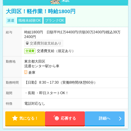
未読
大田区！軽作業！時給1800円
派遣
職種未経験OK
ブランクOK
時給1800円 日額平均1万4400円/月額30万2400円/残込39万
給与
2400円
交通費別途支給あり
交通費支給（規定あり）
交通費
東京都大田区
勤務地
流通センター駅から車
倉庫
【日勤】 8:30～17:30（実働8時間/休憩60分）
勤務時間
・長期 ・即日スタートOK！
期間
電話対応なし
特徴
気になる！
応募する
詳細へ