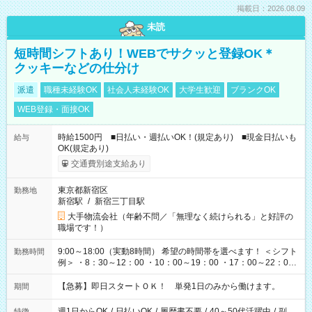
掲載日：2026.08.09
未読
短時間シフトあり！WEBでサクッと登録OK＊
クッキーなどの仕分け
派遣
職種未経験OK
社会人未経験OK
大学生歓迎
ブランクOK
WEB登録・面接OK
時給1500円 ■日払い・週払いOK！(規定あり) ■現金日払いも
給与
OK(規定あり)
交通費別途支給あり
東京都新宿区
勤務地
新宿駅
/
新宿三丁目駅
大手物流会社（年齢不問／「無理なく続けられる」と好評の
職場です！）
9:00～18:00（実動8時間） 希望の時間帯を選べます！ ＜シフト
勤務時間
例＞ ・8：30～12：00 ・10：00～19：00 ・17：00～22：00
・13：00～22：00 ・22：00～翌6：00 など
【急募】即日スタートＯＫ！ 単発1日のみから働けます。
期間
週1日からOK
/
日払いOK
/
履歴書不要
/
40～50代活躍中
/
副
特徴