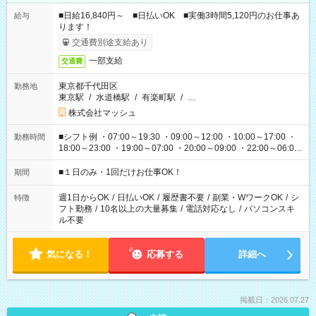
■日給16,840円～ ■日払いOK ■実働3時間5,120円のお仕事あ
給与
ります！
交通費別途支給あり
一部支給
交通費
東京都千代田区
勤務地
東京駅
/
水道橋駅
/
有楽町駅
/
…
株式会社マッシュ
■シフト例 ・07:00～19:30 ・09:00～12:00 ・10:00～17:00 ・
勤務時間
18:00～23:00 ・19:00～07:00 ・20:00～09:00 ・22:00～06:00
etc ★最短で3時間で5,120円のお仕事から 15時間で2万円近く稼
げるお仕事も！ ご希望のお時間に合わせてご紹介！ ※シフトは
■１日のみ・1回だけお仕事OK！
期間
現場によって異なります。 ※勿論、休憩時間はあるのでご安心
ください！
週1日からOK
/
日払いOK
/
履歴書不要
/
副業・WワークOK
/
シ
特徴
フト勤務
/
10名以上の大量募集
/
電話対応なし
/
パソコンスキ
ル不要
気になる！
応募する
詳細へ
掲載日：2026.07.27