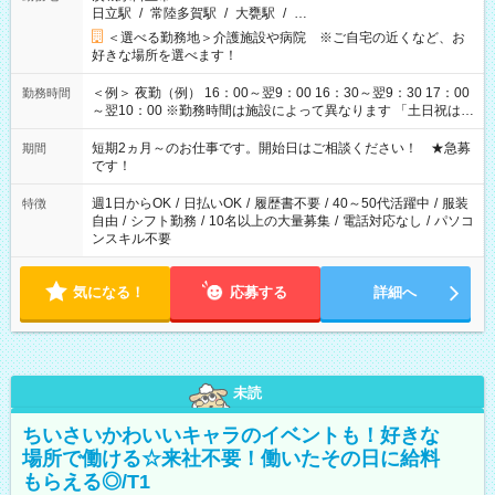
日立駅
/
常陸多賀駅
/
大甕駅
/
…
＜選べる勤務地＞介護施設や病院 ※ご自宅の近くなど、お
好きな場所を選べます！
＜例＞ 夜勤（例） 16：00～翌9：00 16：30～翌9：30 17：00
勤務時間
～翌10：00 ※勤務時間は施設によって異なります 「土日祝は休
みたい」 「しっかり稼ぎたい」 「もう少し遅い時間から始めた
い」など ご希望にあったお仕事をご案内いたします。 ※未経験
短期2ヵ月～のお仕事です。開始日はご相談ください！ ★急募
期間
の方の場合は1～2ヶ月間は日中での仕事を経験いただき、 お
です！
仕事に慣れてからの夜勤になります。 ★家庭の都合でお休みが
必要な場合も遠慮なくご相談ください。
週1日からOK
/
日払いOK
/
履歴書不要
/
40～50代活躍中
/
服装
特徴
自由
/
シフト勤務
/
10名以上の大量募集
/
電話対応なし
/
パソコ
ンスキル不要
気になる！
応募する
詳細へ
未読
ちいさいかわいいキャラのイベントも！好きな
場所で働ける☆来社不要！働いたその日に給料
もらえる◎/T1