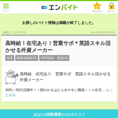
0
メニュー
気になる！
ログイン
お探しのバイト情報は掲載が終了しました。
掲載日 :2026
/
07
/
26
No.ADCA01465916
高時給！在宅あり！営業サポ＊英語スキル活
かせる外資メーカー
派遣
職種未経験OK
WEB登録・面接OK
高時給 在宅あり 営業サポ 英語スキル活かせる
外資メーカー
40代～50代活躍中！＜穏やか＆はたらきやすい職場！＞≪在宅
...もっ
とみる
あなたの閲覧履歴からのオススメ