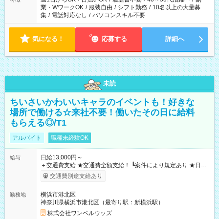
業・WワークOK
/
服装自由
/
シフト勤務
/
10名以上の大量募
集
/
電話対応なし
/
パソコンスキル不要
気になる！
応募する
詳細へ
未読
ちいさいかわいいキャラのイベントも！好きな
場所で働ける☆来社不要！働いたその日に給料
もらえる◎/T1
アルバイト
職種未経験OK
日給13,000円～
給与
＋交通費支給 ★交通費全額支給！ ┗案件により規定あり ★日払
いOK！（規定あり） ┗働いたその日に現金GET♪ お仕事後はコ
交通費別途支給あり
ンビニATMから 日払い分を引き落とせます！ 【試用期間】試
用期間なし
横浜市港北区
勤務地
神奈川県横浜市港北区（最寄り駅：新横浜駅）
株式会社ワンベルウッズ