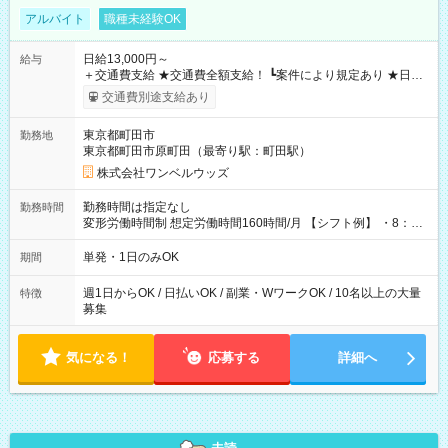
アルバイト
職種未経験OK
日給13,000円～
給与
＋交通費支給 ★交通費全額支給！ ┗案件により規定あり ★日払
いOK！（規定あり） ┗働いたその日に現金GET♪ お仕事後はコ
交通費別途支給あり
ンビニATMから 日払い分を引き落とせます！ 【試用期間】試
用期間なし
東京都町田市
勤務地
東京都町田市原町田（最寄り駅：町田駅）
株式会社ワンベルウッズ
勤務時間は指定なし
勤務時間
変形労働時間制 想定労働時間160時間/月 【シフト例】 ・8：00
～21：00
単発・1日のみOK
期間
週1日からOK / 日払いOK / 副業・WワークOK / 10名以上の大量
特徴
募集
気になる！
応募する
詳細へ