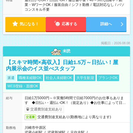
週1日からOK
/
日払いOK
/
履歴書不要
/
40～50代活躍中
/
副
特徴
業・WワークOK
/
服装自由
/
シフト勤務
/
電話対応なし
/
パソ
コンスキル不要
気になる！
応募する
詳細へ
掲載日：2026.08.08
未読
【スキマ時間×高収入】日給1.5万～日払い！屋
内展示会のイス並べスタッフ
派遣
職種未経験OK
社会人未経験OK
大学生歓迎
ブランクOK
WEB登録・面接OK
日給1万5000円～※実働5時間で日給7000円のお仕事もありま
給与
す ◆日払い・週払いOK！（規定あり）◆お仕事によって日給
も異なります
交通費別途支給あり
交通費別途支給あり(勤務地により異なります)
交通費
川崎市中原区
勤務地
武蔵小杉駅
/
武蔵新城駅
/
元住吉駅
/
…