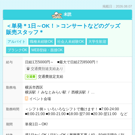
掲載日：2026.08.07
未読
＜単発＊1日～OK！＞コンサートなどのグッズ
販売スタッフ＊
アルバイト
職種未経験OK
社会人未経験OK
大学生歓迎
ブランクOK
WEB登録・面接OK
日給1万5000円～ ■最大で日給2万8500円！
給与
交通費別途支給あり
交通費規定支給
交通費
横浜市西区
勤務地
横浜駅
/
みなとみらい駅
/
西横浜駅
/
…
イベント会場
＜シフト例＞ いろいろなシフトで働けます！ ■7:00-24:00
勤務時間
■8:00-21:00 ■9:00-21:00 ■18:00-翌7:00 ■20:30-翌11:00 など
単発1日～OK!
期間