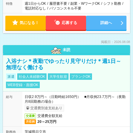
週1日からOK
/
履歴書不要
/
副業・WワークOK
/
シフト勤務
/
特徴
電話対応なし
/
パソコンスキル不要
気になる！
応募する
詳細へ
掲載日：2026.08.08
未読
入浴ナシ＊夜勤でゆったり見守りだけ＊週1日～
無理なく働ける
派遣
社会人未経験OK
大学生歓迎
ブランクOK
WEB登録・面接OK
日収2.9万円～（日勤時給1650円） ■月収例23.7万円～（夜勤
給与
月8回勤務の場合）
交通費別途支給あり
交通費全額支給
交通費
20～25万円
月収例
茨城県日立市
勤務地