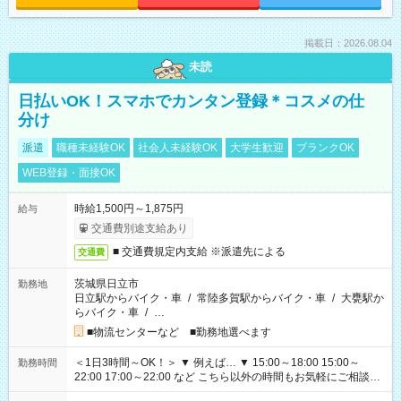
掲載日：2026.08.04
未読
日払いOK！スマホでカンタン登録＊コスメの仕
分け
派遣
職種未経験OK
社会人未経験OK
大学生歓迎
ブランクOK
WEB登録・面接OK
時給1,500円～1,875円
給与
交通費別途支給あり
■ 交通費規定内支給 ※派遣先による
交通費
茨城県日立市
勤務地
日立駅からバイク・車
/
常陸多賀駅からバイク・車
/
大甕駅か
らバイク・車
/
…
■物流センターなど ■勤務地選べます
＜1日3時間～OK！＞ ▼ 例えば… ▼ 15:00～18:00 15:00～
勤務時間
22:00 17:00～22:00 など こちら以外の時間もお気軽にご相談く
ださい！