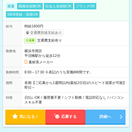
派遣
職種未経験OK
社会人未経験OK
ブランクOK
WEB登録・面接OK
時給1600円
給与
交通費別途支給あり
交通費支給有り
交通費
横浜市西区
勤務地
平沼橋駅から徒歩12分
素材系メーカー
8:00～17:30 ※表記のうち実働8時間です。
勤務時間
長期【ご応募から1週間以内(最短2日目)のスピード就業が可能】
期間
即日～
日払いOK
/
履歴書不要
/
シフト勤務
/
電話対応なし
/
パソコン
特徴
スキル不要
気になる！
応募する
詳細へ