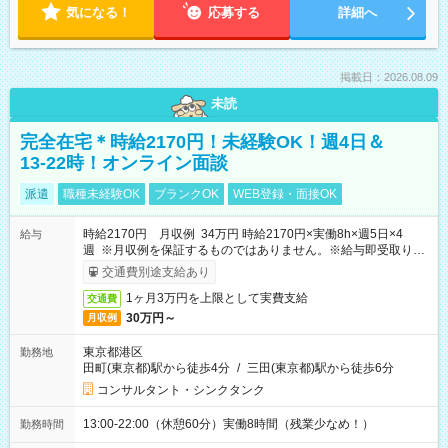
気になる！
応募する
詳細へ
掲載日：2026.08.09
未読
完全在宅＊時給2170円！未経験OK！週4日＆
13-22時！オンライン面談
派遣
職種未経験OK
ブランクOK
WEB登録・面接OK
時給2170円 月収例 34万円 時給2170円×実働8h×週5日×4
給与
週 ※月収例を保証するものではありません。※給与即受取りサ
ービス利用可（利用条件有）
交通費別途支給あり
1ヶ月3万円を上限として実費支給
交通費
30万円～
月収例
東京都港区
勤務地
田町(東京都)駅から徒歩4分
/
三田(東京都)駅から徒歩6分
コンサルタント・シンクタンク
13:00-22:00（休憩60分）実働8時間（残業少なめ！）
勤務時間