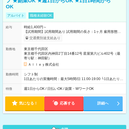
フ ★副業OK ★週1日からOK ★1日1時間から
OK
アルバイト
職種未経験OK
時給1,400円～
給与
【試用期間】試用期間あり 試用期間の長さ：1ヶ月 雇用形態、
給与は本採用時と同じです。
交通費別途支給あり
東京都千代田区
勤務地
東京都千代田区内神田2丁目14番12号 星屋第六ビル402号（最
寄り駅：神田駅）
Ａｌｌｅｙ株式会社
シフト制
勤務時間
1日あたりの実働時間：最大5時間/日 11:00-19:00 └1日あたりの
実働時間：1-5時間 └上記の時間帯内であれば、いつでも勤務可
能！ └平日・土曜日の中で、お好きな曜日でご勤務いただけま
週1日からOK / 日払いOK / 副業・WワークOK
特徴
す！ 【シフト例】 ・11:00～14:00 ・16:30～19:00 ・13:00～
18:00 などのように、自由な働き方が可能なお仕事です！
気になる！
応募する
詳細へ