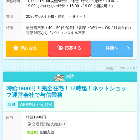
10:00～16:00(実働5時間 休憩1時間) ※定時：10:00～
勤務時間
19:00（※終わりの時間：16:00～19:00で相談可！）
2026年09月上旬～長期 ※9月～！
期間
履歴書不要
/
40～50代活躍中
/
副業・WワークOK
/
服装自由
/
特徴
電話対応なし
/
パソコンスキル不要
気になる！
応募する
詳細へ
掲載日：2026.08.07
未読
時給1900円＊完全在宅！17時迄！ネットショッ
プ運営会社で与信業務
派遣
WEB登録・面接OK
時給1900円
給与
交通費別途支給あり
全額支給
交通費