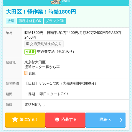
未読
大田区！軽作業！時給1800円
派遣
職種未経験OK
ブランクOK
時給1800円 日額平均1万4400円/月額30万2400円/残込39万
給与
2400円
交通費別途支給あり
交通費支給（規定あり）
交通費
東京都大田区
勤務地
流通センター駅から車
倉庫
【日勤】 8:30～17:30（実働8時間/休憩60分）
勤務時間
・長期 ・即日スタートOK！
期間
電話対応なし
特徴
気になる！
応募する
詳細へ