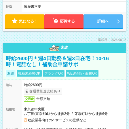
履歴書不要
特徴
気になる！
応募する
詳細へ
掲載日：2026.08.07
未読
時給2600円＊週4日勤務＆週3日在宅！10-16
時！電話なし！補助金申請サポ
派遣
職種未経験OK
ブランクOK
WEB登録・面接OK
時給2600円
給与
交通費別途支給あり
全額支給
交通費
東京都中央区
勤務地
八丁堀(東京都)駅から徒歩2分
/
茅場町駅から徒歩6分
建設業界向けのAIサービスの提供など