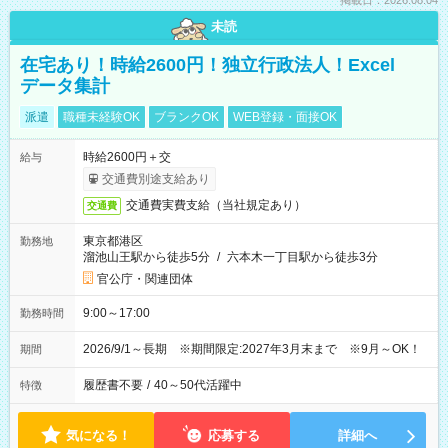
掲載日：2026.08.04
未読
在宅あり！時給2600円！独立行政法人！Excel
データ集計
派遣
職種未経験OK
ブランクOK
WEB登録・面接OK
時給2600円＋交
給与
交通費別途支給あり
交通費実費支給（当社規定あり）
交通費
東京都港区
勤務地
溜池山王駅から徒歩5分
/
六本木一丁目駅から徒歩3分
官公庁・関連団体
9:00～17:00
勤務時間
2026/9/1～長期 ※期間限定:2027年3月末まで ※9月～OK！
期間
履歴書不要
/
40～50代活躍中
特徴
気になる！
応募する
詳細へ