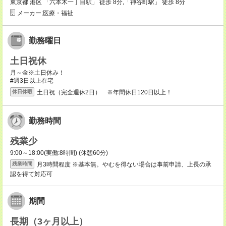
東京都 港区 「六本木一丁目駅」 徒歩 8分,「神谷町駅」 徒歩 8分
メーカー;医療・福祉
勤務曜日
土日祝休
月～金※土日休み！
#週3日以上在宅
土日祝（完全週休2日） ※年間休日120日以上！
休日休暇
勤務時間
残業少
9:00～18:00(実働:8時間) (休憩60分)
月3時間程度 ※基本無。やむを得ない場合は事前申請、上長の承
残業時間
認を得て対応可
期間
長期（3ヶ月以上）