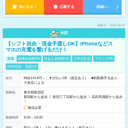
気になる！
応募する
詳細へ
掲載日：2026.08.07
未読
【シフト自由・現金手渡しOK】iPhoneなどス
マホの充電を繋げるだけ！
派遣
職種未経験OK
社会人未経験OK
大学生歓迎
ブランクOK
WEB登録・面接OK
時給1414円～ ▼日払いOK（規定あり） ■初勤務手当あり
給与
※規定による
東京都新宿区
勤務地
新宿駅から徒歩
/
新宿三丁目駅から徒歩
/
高田馬場駅から徒歩
/
…
物流企業
9:00～18:00
勤務時間
即日～OK！ 1日～働けます＾＾（規定あり）
期間