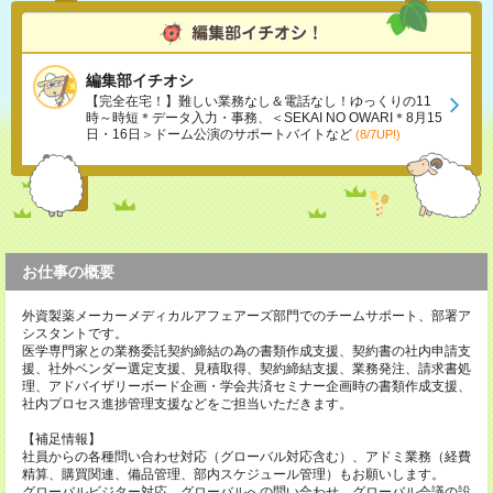
編集部イチオシ
【完全在宅！】難しい業務なし＆電話なし！ゆっくりの11
時～時短＊データ入力・事務、＜SEKAI NO OWARI＊8月15
日・16日＞ドーム公演のサポートバイトなど
(8/7UP!)
お仕事の概要
外資製薬メーカーメディカルアフェアーズ部門でのチームサポート、部署ア
シスタントです。
医学専門家との業務委託契約締結の為の書類作成支援、契約書の社内申請支
援、社外ベンダー選定支援、見積取得、契約締結支援、業務発注、請求書処
理、アドバイザリーボード企画・学会共済セミナー企画時の書類作成支援、
社内プロセス進捗管理支援などをご担当いただきます。
【補足情報】
社員からの各種問い合わせ対応（グローバル対応含む）、アドミ業務（経費
精算、購買関連、備品管理、部内スケジュール管理）もお願いします。
グローバルビジター対応、グローバルへの問い合わせ、グローバル会議の設