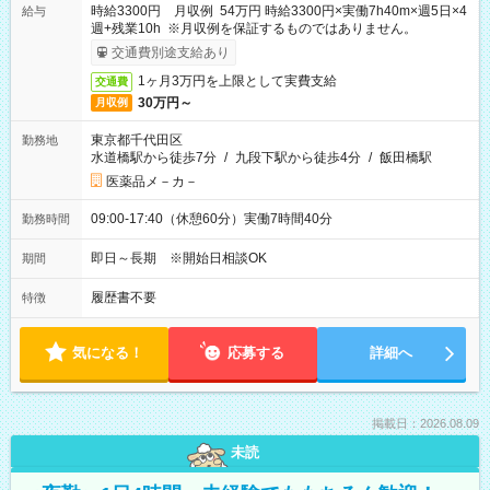
時給3300円 月収例 54万円 時給3300円×実働7h40m×週5日×4
給与
週+残業10h ※月収例を保証するものではありません。
交通費別途支給あり
1ヶ月3万円を上限として実費支給
交通費
30万円～
月収例
東京都千代田区
勤務地
水道橋駅から徒歩7分
/
九段下駅から徒歩4分
/
飯田橋駅
医薬品メ－カ－
09:00-17:40（休憩60分）実働7時間40分
勤務時間
即日～長期 ※開始日相談OK
期間
履歴書不要
特徴
気になる！
応募する
詳細へ
掲載日：2026.08.09
未読