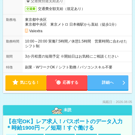
交通費別途支給あり
交通費全額支給（規定あり）
交通費
東京都中央区
勤務地
東京都中央区 東京メトロ 日本橋駅から直結（徒歩1分）
Valextra
10:00～20:00 実働7.5時間／休憩1.5時間 営業時間に合わせた
勤務時間
シフト制
3か月程度の短期予定 ※開始日はお気軽にご相談ください
期間
副業・WワークOK
/
シフト勤務
/
パソコンスキル不要
特徴
気になる！
応募する
詳細へ
掲載日：2026.08.05
未読
【在宅OK】レア求人！パスポートのデータ入力
＊時給1900円～／短期！すぐ働ける