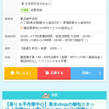
交通費別途支給あり
全額支給
交通費
東京都中央区
勤務地
八丁堀(東京都)駅から徒歩2分
/
茅場町駅から徒歩6分
建設業界向けのAIサービスの提供など
10:00～17:00(実働6時間 休憩1時間) ※定時：10:00～
勤務時間
19:00（※終わりの時間：16:00～19:00で相談可！）
【急募】即日～長期 ※8月～！
期間
履歴書不要
/
40～50代活躍中
/
副業・WワークOK
/
服装自由
/
特徴
電話対応なし
/
パソコンスキル不要
気になる！
応募する
詳細へ
未読
【座り＆手作業中心】香水shopの梱包スタッ