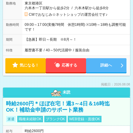
東京都港区
勤務地
六本木一丁目駅から徒歩2分
/
六本木駅から徒歩8分
CMでおなじみ☆ネットショップの運営会社です♪
09:00～17:00(実働7時間 休憩1時間) ※10時～18時も調整可能
勤務時間
です！
【急募】即日～長期 ※8月～！
期間
履歴書不要
/
40～50代活躍中
/
服装自由
特徴
気になる！
応募する
詳細へ
掲載日：2026.08.08
未読
時給2600円＊ほぼ在宅！週3～4日＆16時迄
OK！補助金申請のサポート業務
派遣
職種未経験OK
ブランクOK
WEB登録・面接OK
時給2600円
給与