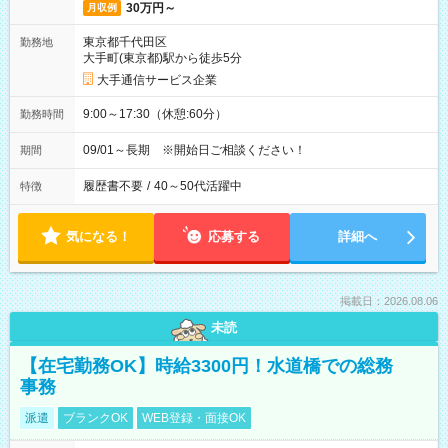
30万円～
月収例
東京都千代田区
勤務地
大手町(東京都)駅から徒歩5分
大手通信サービス企業
9:00～17:30（休憩:60分）
勤務時間
09/01～長期 ※開始日ご相談ください！
期間
履歴書不要
/
40～50代活躍中
特徴
気になる！
応募する
詳細へ
掲載日：2026.08.06
未読
【在宅勤務OK】時給3300円！水道橋での総務
事務
派遣
ブランクOK
WEB登録・面接OK