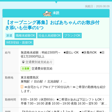
掲載日：2026.08.09
未読
【オープニング募集】おばあちゃんのお散歩付
き添いも仕事の1つ
派遣
職種未経験OK
社会人未経験OK
ブランクOK
WEB登録・面接OK
無資格未経験：時給1500円～ ■週払いOK ■扶養内OK ■日
給与
収1万2000円以上
交通費別途支給あり
交通費全額支給
交通費
東京都豊島区
勤務地
巣鴨駅
/
目白駅
/
北池袋駅
/
…
≪自宅からドアtoドアで30分以内！≫ご希望の勤務地を紹介
します。
9:00～18:00（休憩60分） ■ご希望があれば下記シフトもOK！
勤務時間
早番 7:00～16:00 遅番 10:00～19:00 夜勤 16:30～翌9:30 「家族
と休みを合わせたい」 「余裕を持って夕飯の準備がしたい」
「できれば残業はしたくない」 など、ご希望を教えてください