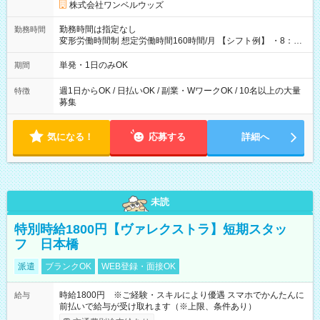
株式会社ワンベルウッズ
勤務時間は指定なし
勤務時間
変形労働時間制 想定労働時間160時間/月 【シフト例】 ・8：00
～21：00
単発・1日のみOK
期間
週1日からOK / 日払いOK / 副業・WワークOK / 10名以上の大量
特徴
募集
気になる！
応募する
詳細へ
未読
特別時給1800円【ヴァレクストラ】短期スタッ
フ 日本橋
派遣
ブランクOK
WEB登録・面接OK
時給1800円 ※ご経験・スキルにより優遇 スマホでかんたんに
給与
前払いで給与が受け取れます（※上限、条件あり）