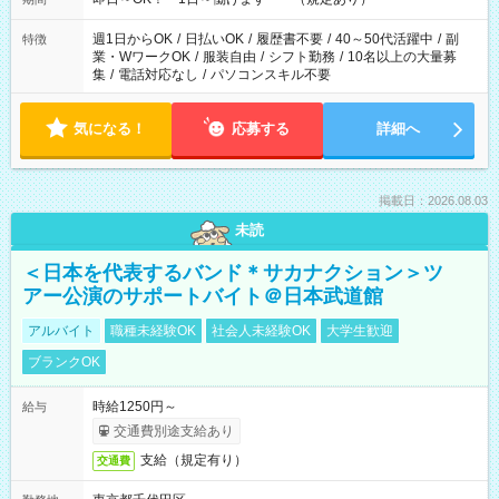
週1日からOK
/
日払いOK
/
履歴書不要
/
40～50代活躍中
/
副
特徴
業・WワークOK
/
服装自由
/
シフト勤務
/
10名以上の大量募
集
/
電話対応なし
/
パソコンスキル不要
気になる！
応募する
詳細へ
掲載日：2026.08.03
未読
＜日本を代表するバンド＊サカナクション＞ツ
アー公演のサポートバイト＠日本武道館
アルバイト
職種未経験OK
社会人未経験OK
大学生歓迎
ブランクOK
時給1250円～
給与
交通費別途支給あり
支給（規定有り）
交通費