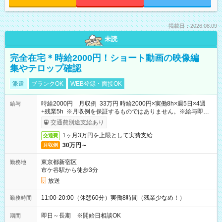
掲載日：2026.08.09
未読
完全在宅＊時給2000円！ショート動画の映像編
集やテロップ確認
派遣
ブランクOK
WEB登録・面接OK
時給2000円 月収例 33万円 時給2000円×実働8h×週5日×4週
給与
+残業5h ※月収例を保証するものではありません。※給与即受
取りサービス利用可（利用条件有）
交通費別途支給あり
1ヶ月3万円を上限として実費支給
交通費
30万円～
月収例
東京都新宿区
勤務地
市ケ谷駅から徒歩3分
放送
11:00-20:00（休憩60分）実働8時間（残業少なめ！）
勤務時間
即日～長期 ※開始日相談OK
期間