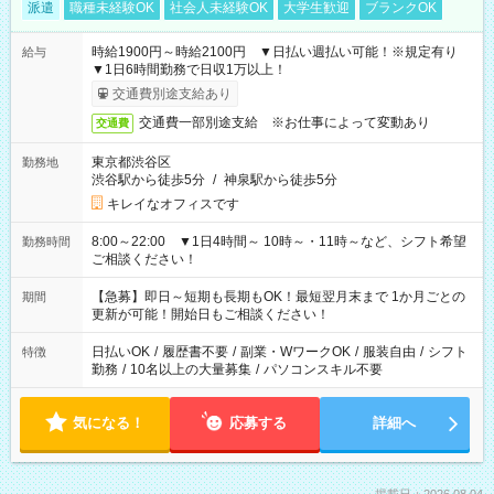
派遣
職種未経験OK
社会人未経験OK
大学生歓迎
ブランクOK
時給1900円～時給2100円 ▼日払い週払い可能！※規定有り
給与
▼1日6時間勤務で日収1万以上！
交通費別途支給あり
交通費一部別途支給 ※お仕事によって変動あり
交通費
東京都渋谷区
勤務地
渋谷駅から徒歩5分
/
神泉駅から徒歩5分
キレイなオフィスです
8:00～22:00 ▼1日4時間～ 10時～・11時～など、シフト希望
勤務時間
ご相談ください！
【急募】即日～短期も長期もOK！最短翌月末まで 1か月ごとの
期間
更新が可能！開始日もご相談ください！
日払いOK
/
履歴書不要
/
副業・WワークOK
/
服装自由
/
シフト
特徴
勤務
/
10名以上の大量募集
/
パソコンスキル不要
気になる！
応募する
詳細へ