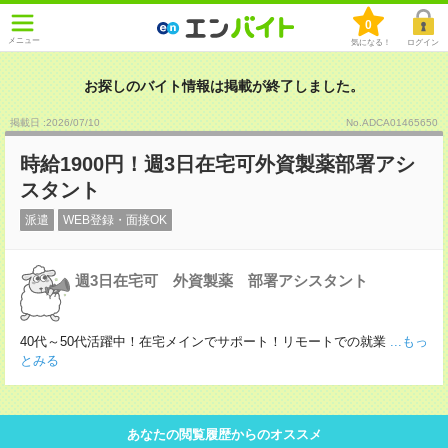
0
メニュー
気になる！
ログイン
お探しのバイト情報は掲載が終了しました。
掲載日 :2026
/
07
/
10
No.ADCA01465650
時給1900円！週3日在宅可外資製薬部署アシ
スタント
派遣
WEB登録・面接OK
週3日在宅可 外資製薬 部署アシスタント
40代～50代活躍中！在宅メインでサポート！リモートでの就業
...もっ
とみる
あなたの閲覧履歴からのオススメ