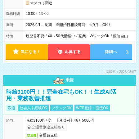
マスコミ関連
10:00～19:00
勤務時間
2026/9/1～長期 ※開始日相談可能 ※9月～OK！
期間
履歴書不要
/
40～50代活躍中
/
副業・WワークOK
/
服装自由
特徴
気になる！
応募する
詳細へ
掲載日：2026.08.07
未読
時給3100円！！完全在宅もOK！！生成AI活
用・業務改善推進
派遣
社会人未経験OK
ブランクOK
WEB登録・面接OK
時給3100円+交 【月収例】46万5000円
給与
交通費別途支給あり
交通費支給
交通費