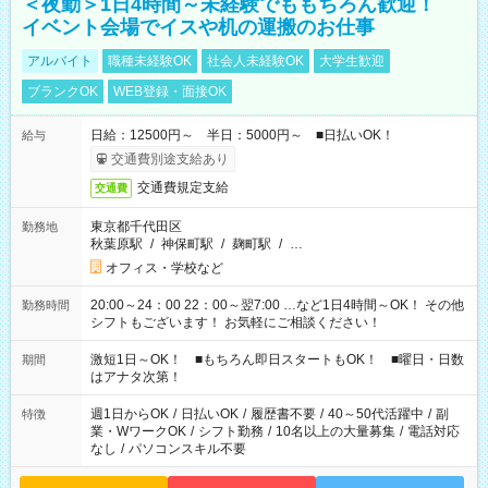
＜夜勤＞1日4時間～未経験でももちろん歓迎！
イベント会場でイスや机の運搬のお仕事
アルバイト
職種未経験OK
社会人未経験OK
大学生歓迎
ブランクOK
WEB登録・面接OK
日給：12500円～ 半日：5000円～ ■日払いOK！
給与
交通費別途支給あり
交通費規定支給
交通費
東京都千代田区
勤務地
秋葉原駅
/
神保町駅
/
麹町駅
/
…
オフィス・学校など
20:00～24：00 22：00～翌7:00 …など1日4時間～OK！ その他
勤務時間
シフトもございます！ お気軽にご相談ください！
激短1日～OK！ ■もちろん即日スタートもOK！ ■曜日・日数
期間
はアナタ次第！
週1日からOK
/
日払いOK
/
履歴書不要
/
40～50代活躍中
/
副
特徴
業・WワークOK
/
シフト勤務
/
10名以上の大量募集
/
電話対応
なし
/
パソコンスキル不要