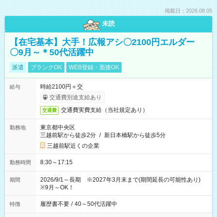
掲載日：2026.08.05
未読
【在宅基本】大手！広報アシ〇2100円エルダー
〇9月～＊50代活躍中
派遣
ブランクOK
WEB登録・面接OK
時給2100円＋交
給与
交通費別途支給あり
交通費実費支給（当社規定あり）
交通費
東京都中央区
勤務地
三越前駅から徒歩2分
/
新日本橋駅から徒歩5分
三越前駅近くの企業
8:30～17:15
勤務時間
2026/9/1～長期 ※2027年3月末まで(期間延長の可能性あり)
期間
※9月～OK！
履歴書不要
/
40～50代活躍中
特徴