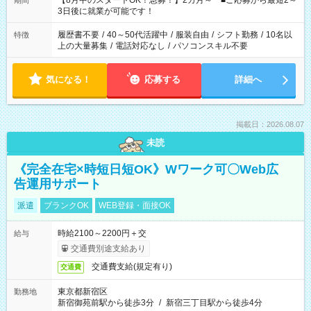
【8月中のスタートOK！急募！】2カ月～ ■ご応募から最短2～
期間
ね。 ※Wワーク希望の方へ 今ご覧のお仕事で希望する勤務時間
3日後に就業が可能です！
と、もう1つのお仕事の勤務時間。 合計で週40時間を超える場
合は応募できません。
履歴書不要
/
40～50代活躍中
/
服装自由
/
シフト勤務
/
10名以
特徴
上の大量募集
/
電話対応なし
/
パソコンスキル不要
気になる！
応募する
詳細へ
掲載日：2026.08.07
未読
《完全在宅×時短日短OK》Wワーク可〇Web広
告運用サポート
派遣
ブランクOK
WEB登録・面接OK
時給2100～2200円＋交
給与
交通費別途支給あり
交通費支給(規定有り)
交通費
東京都新宿区
勤務地
新宿御苑前駅から徒歩3分
/
新宿三丁目駅から徒歩4分