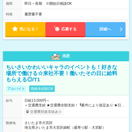
即日～長期 ※開始日相談OK
期間
履歴書不要
特徴
気になる！
応募する
詳細へ
未読
ちいさいかわいいキャラのイベントも！好きな
場所で働ける☆来社不要！働いたその日に給料
もらえる◎/T1
アルバイト
職種未経験OK
日給13,000円～
給与
＋交通費支給 ★交通費全額支給！ ┗案件により規定あり ★日払
いOK！（規定あり） ┗働いたその日に現金GET♪ お仕事後はコ
交通費別途支給あり
ンビニATMから 日払い分を引き落とせます！ 【試用期間】試
用期間なし
さいたま市大宮区
勤務地
埼玉県さいたま市大宮区錦町（最寄り駅：大宮駅）