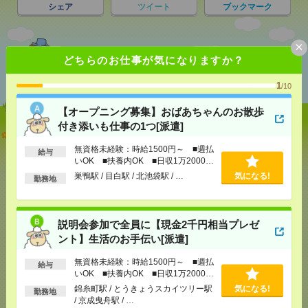
シェア
ツイート
ブックマーク
×
あなたの閲覧履歴からの
どちらのお仕事が気になりますか？
おすすめ
1
/10
【オープニング募集】おばあちゃんのお散歩
付き添いも仕事の1つ[派遣]
【オープニング募集】おばあちゃんのお散歩付き添
いも仕事の1つ[派遣]
無資格未経験：時給1500円～ ■週払
給与
いOK ■扶養内OK ■日収1万2000円
[給 与]
無資格未経験：時給1500円～ ■週払い
以上
巣鴨駅 / 目白駅 / 北池袋駅 / …
気になる!
勤務地
OK ■扶養内OK ■日収1万2000円以上
[交通費]
交通費全額支給
気になる！
[勤務地]
巣鴨駅
/
目白駅
/
北池袋駅
/
…
説明会参加で全員に【現金2千円相当プレゼ
ント】生活のお手伝い[派遣]
説明会参加で全員に【現金2千円相当プレゼント】生
活のお手伝い[派遣]
無資格未経験：時給1500円～ ■週払
給与
いOK ■扶養内OK ■日収1万2000円
以上
[給 与]
無資格未経験：時給1500円～ ■週払い
錦糸町駅 / とうきょうスカイツリー駅
気になる!
勤務地
OK ■扶養内OK ■日収1万2000円以上
/ 京成曳舟駅 / …