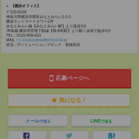
【横浜オフィス】
〒220-8109
神奈川県横浜市西区みなとみらい2-2-1
横浜ランドマークタワー13F
みなとみらい線【みなとみらい駅】より徒歩3分
JR各線,横浜市営地下鉄線【桜木町駅】より動く歩道で徒歩5分
TEL：0120-958-653
MAIL：
s-solution@staffservice.ne.jp
担当：ITソリューションブロック 登録担当
応募ページへ
気になる！
メール
LINE
で送る
で送る