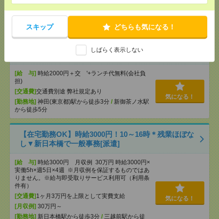
[交通費]
交通費全額支給
気になる！
[勤務地]
錦糸町駅
/
とうきょうスカイツリー駅
/
京
成曳舟駅
/
…
スキップ
どちらも気になる！
＼時給2000円&ランチ無料／未経験OK！かんたん事
しばらく表示しない
務[派遣]
[給 与]
時給2000円＋交 '+ランチ代無料(会社負
担)
[交通費]
交通費別途 弊社規定あり
気になる！
[勤務地]
神田(東京都)駅から徒歩3分
/
新御茶ノ水駅
から徒歩5分
【在宅勤務OK】時給3000円！10～16時＊残業ほぼな
し▼新日本橋で一般事務[派遣]
[給 与]
時給3000円 月収例 30万円 時給3000円×
実働5h×週5日×4週 ※月収例を保証するものではあ
りません。※給与即受取りサービス利用可（利用条
件有）
[交通費]
1ヶ月3万円を上限として実費支給
気になる！
[月収例]
30万円～
[勤務地]
新日本橋駅から徒歩3分
/
三越前駅から徒