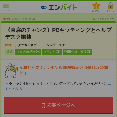
0
メニュー
気になる！
ログイン
NEW
掲載日 :2026
/
08
/
09
No.SSSSA21875
《直雇のチャンス》PCキッティングとヘルプ
デスク業務
職種：
テクニカルサポート・ヘルプデスク
派遣
社会人未経験OK
ブランクOK
WEB登録・面接OK
≪来社不要！カンタンWEB登録≫月収例31万2000
円！
＊ゆくゆく社員化もあり＊＜スキルアップしていきたい方必見＞ご
...
もっとみる
応募ページへ