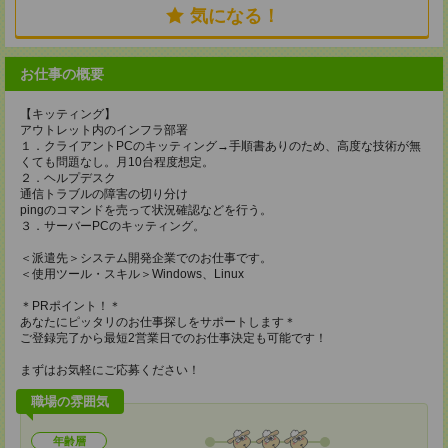
気になる！
お仕事の概要
【キッティング】
アウトレット内のインフラ部署
１．クライアントPCのキッティング→手順書ありのため、高度な技術が無
くても問題なし。月10台程度想定。
２．ヘルプデスク
通信トラブルの障害の切り分け
pingのコマンドを売って状況確認などを行う。
３．サーバーPCのキッティング。
＜派遣先＞システム開発企業でのお仕事です。
＜使用ツール・スキル＞Windows、Linux
＊PRポイント！＊
あなたにピッタリのお仕事探しをサポートします＊
ご登録完了から最短2営業日でのお仕事決定も可能です！
まずはお気軽にご応募ください！
職場の雰囲気
年齢層