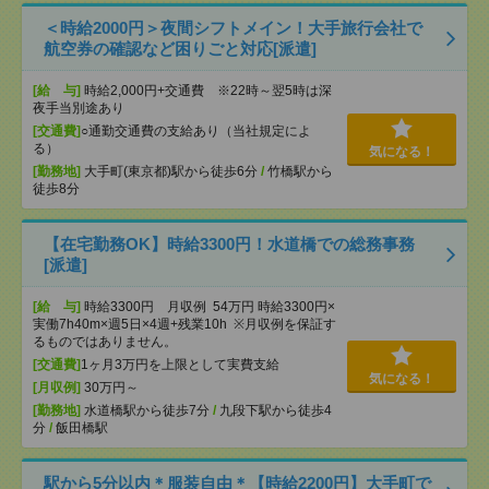
＜時給2000円＞夜間シフトメイン！大手旅行会社で
航空券の確認など困りごと対応[派遣]
[給 与]
時給2,000円+交通費 ※22時～翌5時は深
夜手当別途あり
[交通費]
○通勤交通費の支給あり（当社規定によ
る）
気になる！
[勤務地]
大手町(東京都)駅から徒歩6分
/
竹橋駅から
徒歩8分
【在宅勤務OK】時給3300円！水道橋での総務事務
[派遣]
[給 与]
時給3300円 月収例 54万円 時給3300円×
実働7h40m×週5日×4週+残業10h ※月収例を保証す
るものではありません。
[交通費]
1ヶ月3万円を上限として実費支給
気になる！
[月収例]
30万円～
[勤務地]
水道橋駅から徒歩7分
/
九段下駅から徒歩4
分
/
飯田橋駅
駅から5分以内＊服装自由＊【時給2200円】大手町で