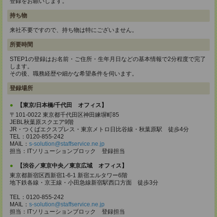
登録をお願いします。
持ち物
来社不要ですので、持ち物は特にございません。
所要時間
STEP1の登録はお名前・ご住所・生年月日などの基本情報で2分程度で完了
します。
その後、職務経歴や細かな希望条件を伺います。
登録場所
【東京/日本橋/千代田 オフィス】
〒101-0022 東京都千代田区神田練塀町85
JEBL秋葉原スクエア9階
JR・つくばエクスプレス・東京メトロ日比谷線・秋葉原駅 徒歩4分
TEL：0120-855-242
MAIL：
s-solution@staffservice.ne.jp
担当：ITソリューションブロック 登録担当
【渋谷／東京中央／東京広域 オフィス】
東京都新宿区西新宿1-6-1 新宿エルタワー6階
地下鉄各線・京王線・小田急線新宿駅西口方面 徒歩3分
TEL：0120-855-242
MAIL：
s-solution@staffservice.ne.jp
担当：ITソリューションブロック 登録担当