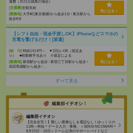
通費（月21日就業の場合）
[交通費]
全額支給
気になる！
[勤務地]
大手町(東京都)駅から徒歩1分
/
東京駅から
徒歩8分
【シフト自由・現金手渡しOK】iPhoneなどスマホの
充電を繋げるだけ！[派遣]
[給 与]
時給1414円～ ▼日払いOK（規定あ
り） ■初勤務手当あり ※規定による
[勤務地]
新宿駅から徒歩
/
新宿三丁目駅から徒歩
/
気になる！
高田馬場駅から徒歩
/
…
すべて見る
編集部イチオシ
【完全在宅！】難しい業務なし＆電話なし！ゆっくりの
11時～時短＊データ入力・事務、＜SEKAI NO OWARI＊
8月15日・16日＞ドーム公演のサポートバイトなど