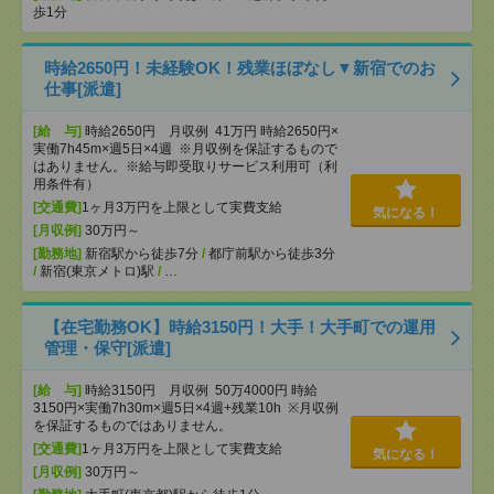
歩1分
時給2650円！未経験OK！残業ほぼなし▼新宿でのお
仕事[派遣]
[給 与]
時給2650円 月収例 41万円 時給2650円×
実働7h45m×週5日×4週 ※月収例を保証するもので
はありません。※給与即受取りサービス利用可（利
用条件有）
[交通費]
1ヶ月3万円を上限として実費支給
気になる！
[月収例]
30万円～
[勤務地]
新宿駅から徒歩7分
/
都庁前駅から徒歩3分
/
新宿(東京メトロ)駅
/
…
【在宅勤務OK】時給3150円！大手！大手町での運用
管理・保守[派遣]
[給 与]
時給3150円 月収例 50万4000円 時給
3150円×実働7h30m×週5日×4週+残業10h ※月収例
を保証するものではありません。
[交通費]
1ヶ月3万円を上限として実費支給
気になる！
[月収例]
30万円～