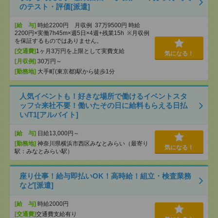
のテスト・評価[派遣]
[給 与]
時給2200円 月収例 37万9500円 時給
2200円×実働7h45m×週5日×4週+残業15h ※月収例
を保証するものではありません。
[交通費]
1ヶ月3万円を上限として実費支給
気になる！
[月収例]
30万円～
[勤務地]
大手町(東京都)駅から徒歩1分
人気イベントも！好きな場所で働けるイベントスタ
ッフ☆来社不要！働いたその日に給料もらえる日払
い/T1[アルバイト]
[給 与]
日給13,000円～
[勤務地]
神奈川県横浜市西区みなとみらい（最寄り
気になる！
駅：みなとみらい駅）
座り仕事！給与即払いOK！高時給！組立・検査業務
など[派遣]
[給 与]
時給2000円
[交通費]
交通費支給有り