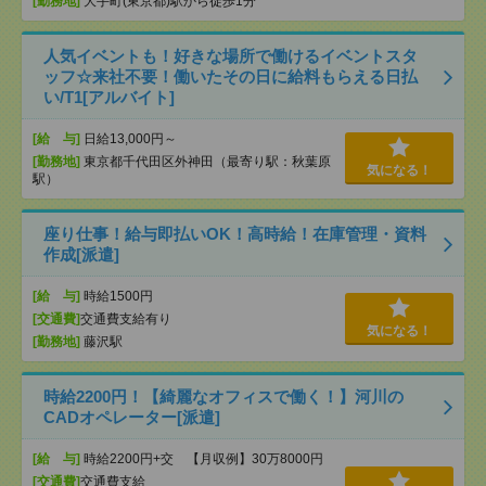
[勤務地]
大手町(東京都)駅から徒歩1分
人気イベントも！好きな場所で働けるイベントスタ
ッフ☆来社不要！働いたその日に給料もらえる日払
い/T1[アルバイト]
[給 与]
日給13,000円～
[勤務地]
東京都千代田区外神田（最寄り駅：秋葉原
気になる！
駅）
座り仕事！給与即払いOK！高時給！在庫管理・資料
作成[派遣]
[給 与]
時給1500円
[交通費]
交通費支給有り
気になる！
[勤務地]
藤沢駅
時給2200円！【綺麗なオフィスで働く！】河川の
CADオペレーター[派遣]
[給 与]
時給2200円+交 【月収例】30万8000円
[交通費]
交通費支給