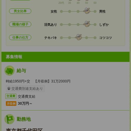
20代
30
40
50
60
男女比率
女性
男性
職場の様子
活気あり
しずか
仕事の仕方
テキパキ
コツコツ
募集情報
給与
時給1950円+交 【月収例】31万2000円
交通費別途支給あり
交通費支給
交通費
30万円～
月収例
勤務地