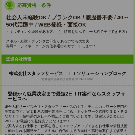
応募資格・条件
社会人未経験OK / ブランクOK / 履歴書不要 / 40～
50代活躍中 / WEB登録・面接OK
・キッティング経験がある方。（手順書を読んで、一人称で実行できる方）
スキル・経験・ブランクに不安がある方でも大丈夫！
専属コーディネーターがお仕事選びをサポートします＊
派遣会社情報
株式会社スタッフサービス ＩＴソリューションブロック
労働者派遣事業許可番号:派13-011061
登録から就業決定まで最短2日！IT案件ならスタッフサ
ービスへ
総合人材サービス会社・スタッフサービスのＩＴ・テクニカルワーク専門の
事業部です。ＷＥＢ系の開発業務をはじめ、ネットワーク管理やＳＥ・ＰＧ
などＩＴ・技術系のお仕事を幅広くご案内いたします。登録説明会または
WEB・お電話にて登録完了となります！
ご案内するお仕事は、仕事を通してステップアップできるお仕事や最新技術
に触れられる開発から、スキルに自信のある方向けの高時給案件まで多数！