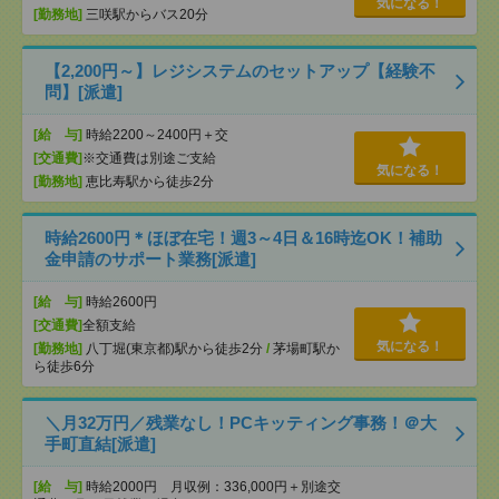
気になる！
[勤務地]
三咲駅からバス20分
【2,200円～】レジシステムのセットアップ【経験不
問】[派遣]
[給 与]
時給2200～2400円＋交
[交通費]
※交通費は別途ご支給
気になる！
[勤務地]
恵比寿駅から徒歩2分
時給2600円＊ほぼ在宅！週3～4日＆16時迄OK！補助
金申請のサポート業務[派遣]
[給 与]
時給2600円
[交通費]
全額支給
気になる！
[勤務地]
八丁堀(東京都)駅から徒歩2分
/
茅場町駅か
ら徒歩6分
＼月32万円／残業なし！PCキッティング事務！＠大
手町直結[派遣]
[給 与]
時給2000円 月収例：336,000円＋別途交