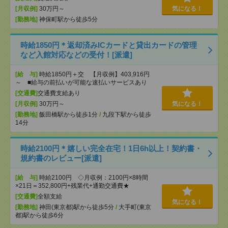
[月収例]
30万円～
気になる！
[勤務地]
神保町駅から徒歩5分
時給1850円＊返却済みICカードと貸出カードの管理
など入館対応などの受付！[派遣]
[給 与]
時給1850円＋交 【月収例】403,916円
～ ■給与の前払いが可能な速払いサービスあり
[交通費]
交通費支給あり
[月収例]
30万円～
気になる！
[勤務地]
飯田橋駅から徒歩1分
/
九段下駅から徒歩
14分
時給2100円＊嬉しい完全在宅！1日6h以上！契約書・
規約書のレビュー[派遣]
[給 与]
時給2100円 ◇月収例：2100円×8時間
×21日＝352,800円+残業代+通勤交通費★
[交通費]
全額支給
気になる！
[勤務地]
神田(東京都)駅から徒歩5分
/
大手町(東京
都)駅から徒歩6分