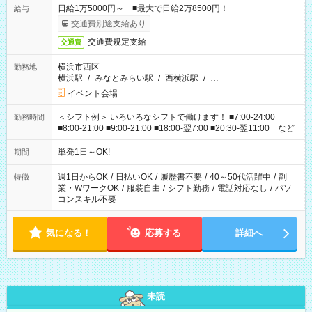
日給1万5000円～ ■最大で日給2万8500円！
給与
交通費別途支給あり
交通費規定支給
交通費
横浜市西区
勤務地
横浜駅
/
みなとみらい駅
/
西横浜駅
/
…
イベント会場
＜シフト例＞ いろいろなシフトで働けます！ ■7:00-24:00
勤務時間
■8:00-21:00 ■9:00-21:00 ■18:00-翌7:00 ■20:30-翌11:00 など
単発1日～OK!
期間
週1日からOK
/
日払いOK
/
履歴書不要
/
40～50代活躍中
/
副
特徴
業・WワークOK
/
服装自由
/
シフト勤務
/
電話対応なし
/
パソ
コンスキル不要
気になる！
応募する
詳細へ
未読