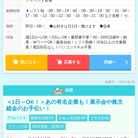
イベント会場
▼シフト例 ・08：00～19：00 ・09：00～18：00 ・10：00～
勤務時間
17：00 ・13：00～22：00 ・16：00～21：00 など多数！ ※お
仕事により勤務時間が異なります
即日～OK！ ◆お好きな日1日～働けます ◆急募
期間
週1日からOK
/
日払いOK
/
履歴書不要
/
40～50代活躍中
/
副
特徴
業・WワークOK
/
服装自由
/
シフト勤務
/
10名以上の大量募
集
/
電話対応なし
/
パソコンスキル不要
気になる！
応募する
詳細へ
掲載日：2026.08.08
未読
＜1日～OK！＞あの有名企業も！展示会や株主
総会のお手伝い！
アルバイト
職種未経験OK
社会人未経験OK
大学生歓迎
ブランクOK
WEB登録・面接OK