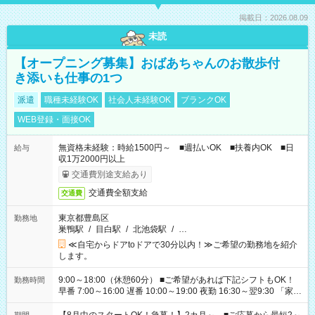
掲載日：2026.08.09
未読
【オープニング募集】おばあちゃんのお散歩付
き添いも仕事の1つ
派遣
職種未経験OK
社会人未経験OK
ブランクOK
WEB登録・面接OK
無資格未経験：時給1500円～ ■週払いOK ■扶養内OK ■日
給与
収1万2000円以上
交通費別途支給あり
交通費全額支給
交通費
東京都豊島区
勤務地
巣鴨駅
/
目白駅
/
北池袋駅
/
…
≪自宅からドアtoドアで30分以内！≫ご希望の勤務地を紹介
します。
9:00～18:00（休憩60分） ■ご希望があれば下記シフトもOK！
勤務時間
早番 7:00～16:00 遅番 10:00～19:00 夜勤 16:30～翌9:30 「家族
と休みを合わせたい」 「余裕を持って夕飯の準備がしたい」
「できれば残業はしたくない」 など、ご希望を教えてください