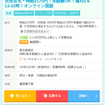
完全在宅＊時給2170円！未経験OK！週4日＆
13-22時！オンライン面談
派遣
職種未経験OK
ブランクOK
WEB登録・面接OK
時給2170円 月収例 34万円 時給2170円×実働8h×週5日×4
給与
週 ※月収例を保証するものではありません。※給与即受取りサ
ービス利用可（利用条件有）
交通費別途支給あり
1ヶ月3万円を上限として実費支給
交通費
30万円～
月収例
東京都港区
勤務地
田町(東京都)駅から徒歩4分
/
三田(東京都)駅から徒歩6分
コンサルタント・シンクタンク
13:00-22:00（休憩60分）実働8時間（残業少なめ！）
勤務時間
即日～長期 ※開始日相談OK
期間
履歴書不要
特徴
気になる！
応募する
詳細へ