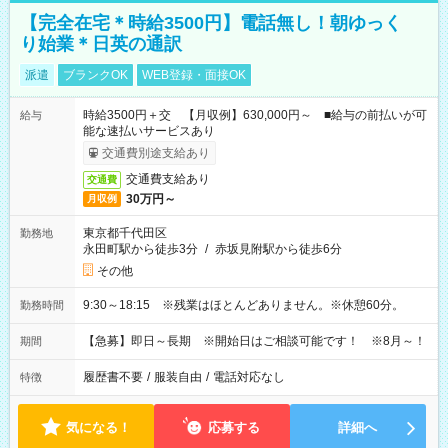
【完全在宅＊時給3500円】電話無し！朝ゆっく
り始業＊日英の通訳
派遣
ブランクOK
WEB登録・面接OK
時給3500円＋交 【月収例】630,000円～ ■給与の前払いが可
給与
能な速払いサービスあり
交通費別途支給あり
交通費支給あり
交通費
30万円～
月収例
東京都千代田区
勤務地
永田町駅から徒歩3分
/
赤坂見附駅から徒歩6分
その他
9:30～18:15 ※残業はほとんどありません。※休憩60分。
勤務時間
【急募】即日～長期 ※開始日はご相談可能です！ ※8月～！
期間
履歴書不要
/
服装自由
/
電話対応なし
特徴
気になる！
応募する
詳細へ