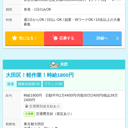
～21：00
単発・1日のみOK
期間
週1日からOK / 日払いOK / 副業・WワークOK / 10名以上の大量
特徴
募集
気になる！
応募する
詳細へ
未読
大田区！軽作業！時給1800円
派遣
職種未経験OK
ブランクOK
時給1800円 日額平均1万4400円/月額30万2400円/残込39万
給与
2400円
交通費別途支給あり
交通費支給（規定あり）
交通費
東京都大田区
勤務地