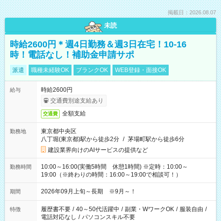
掲載日：2026.08.07
未読
時給2600円＊週4日勤務＆週3日在宅！10-16
時！電話なし！補助金申請サポ
派遣
職種未経験OK
ブランクOK
WEB登録・面接OK
時給2600円
給与
交通費別途支給あり
全額支給
交通費
東京都中央区
勤務地
八丁堀(東京都)駅から徒歩2分
/
茅場町駅から徒歩6分
建設業界向けのAIサービスの提供など
10:00～16:00(実働5時間 休憩1時間) ※定時：10:00～
勤務時間
19:00（※終わりの時間：16:00～19:00で相談可！）
2026年09月上旬～長期 ※9月～！
期間
履歴書不要
/
40～50代活躍中
/
副業・WワークOK
/
服装自由
/
特徴
電話対応なし
/
パソコンスキル不要