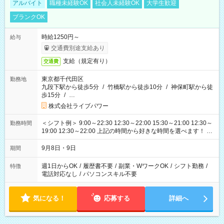
アルバイト
職種未経験OK
社会人未経験OK
大学生歓迎
ブランクOK
時給1250円～
給与
交通費別途支給あり
支給（規定有り）
交通費
東京都千代田区
勤務地
九段下駅から徒歩5分
/
竹橋駅から徒歩10分
/
神保町駅から徒
歩15分
/
…
株式会社ライブパワー
＜シフト例＞ 9:00～22:30 12:30～22:00 15:30～21:00 12:30～
勤務時間
19:00 12:30～22:00 上記の時間から好きな時間を選べます！ ※
時間は変更となる可能性があります
9月8日・9日
期間
週1日からOK
/
履歴書不要
/
副業・WワークOK
/
シフト勤務
/
特徴
電話対応なし
/
パソコンスキル不要
気になる！
応募する
詳細へ