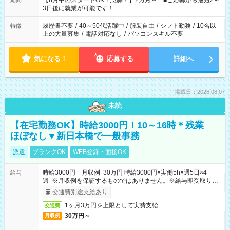
【8月中のスタートOK！急募！】2カ月～ ■ご応募から最短2～
期間
ね。 ※Wワーク希望の方へ 今ご覧のお仕事で希望する勤務時間
3日後に就業が可能です！
と、もう1つのお仕事の勤務時間。 合計で週40時間を超える場
合は応募できません。
履歴書不要
/
40～50代活躍中
/
服装自由
/
シフト勤務
/
10名以
特徴
上の大量募集
/
電話対応なし
/
パソコンスキル不要
気になる！
応募する
詳細へ
掲載日：2026.08.07
未読
【在宅勤務OK】時給3000円！10～16時＊残業
ほぼなし▼新日本橋で一般事務
派遣
ブランクOK
WEB登録・面接OK
時給3000円 月収例 30万円 時給3000円×実働5h×週5日×4
給与
週 ※月収例を保証するものではありません。※給与即受取りサ
ービス利用可（利用条件有）
交通費別途支給あり
1ヶ月3万円を上限として実費支給
交通費
30万円～
月収例