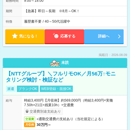
9:00～18:00
勤務時間
【急募】即日～長期 ※8月～OK！
期間
履歴書不要
/
40～50代活躍中
特徴
気になる！
応募する
詳細へ
掲載日：2026.08.09
未読
【NTTグループ】＼フルリモOK／月56万↑モニ
タリング検討・検証など
派遣
ブランクOK
WEB登録・面接OK
時給3,400円【月収例】約569,000円（時給3,400円×実働
給与
7.50h×21日+残業10h）+交通費
交通費別途支給あり
○通勤交通費の支給あり（当社規定による）
交通費
30万円～
月収例