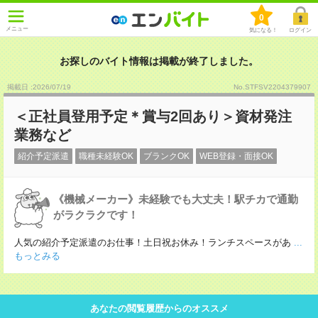
0
メニュー
気になる！
ログイン
お探しのバイト情報は掲載が終了しました。
掲載日 :2026
/
07
/
19
No.STFSV2204379907
＜正社員登用予定＊賞与2回あり＞資材発注
業務など
紹介予定派遣
職種未経験OK
ブランクOK
WEB登録・面接OK
《機械メーカー》未経験でも大丈夫！駅チカで通勤
がラクラクです！
人気の紹介予定派遣のお仕事！土日祝お休み！ランチスペースがあ
...
もっとみる
あなたの閲覧履歴からのオススメ