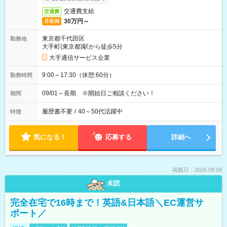
交通費支給
交通費
30万円～
月収例
東京都千代田区
勤務地
大手町(東京都)駅から徒歩5分
大手通信サービス企業
9:00～17:30（休憩:60分）
勤務時間
09/01～長期 ※開始日ご相談ください！
期間
履歴書不要
/
40～50代活躍中
特徴
気になる！
応募する
詳細へ
掲載日：2026.08.09
未読
完全在宅で16時まで！英語&日本語＼EC運営サ
ポート／