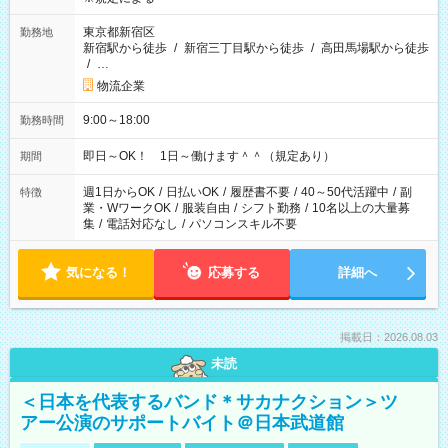
東京都新宿区
勤務地
新宿駅から徒歩
/
新宿三丁目駅から徒歩
/
高田馬場駅から徒歩
/
…
物流企業
9:00～18:00
勤務時間
即日～OK！ 1日～働けます＾＾（規定あり）
期間
週1日からOK
/
日払いOK
/
履歴書不要
/
40～50代活躍中
/
副
特徴
業・WワークOK
/
服装自由
/
シフト勤務
/
10名以上の大量募
集
/
電話対応なし
/
パソコンスキル不要
気になる！
応募する
詳細へ
掲載日：2026.08.03
未読
＜日本を代表するバンド＊サカナクション＞ツ
アー公演のサポートバイト＠日本武道館