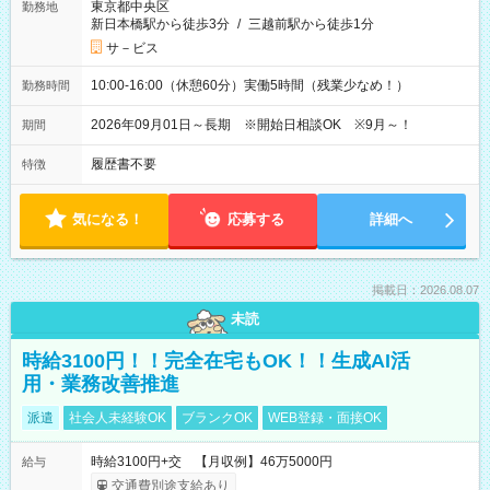
東京都中央区
勤務地
新日本橋駅から徒歩3分
/
三越前駅から徒歩1分
サ－ビス
10:00-16:00（休憩60分）実働5時間（残業少なめ！）
勤務時間
2026年09月01日～長期 ※開始日相談OK ※9月～！
期間
履歴書不要
特徴
気になる！
応募する
詳細へ
掲載日：2026.08.07
未読
時給3100円！！完全在宅もOK！！生成AI活
用・業務改善推進
派遣
社会人未経験OK
ブランクOK
WEB登録・面接OK
時給3100円+交 【月収例】46万5000円
給与
交通費別途支給あり