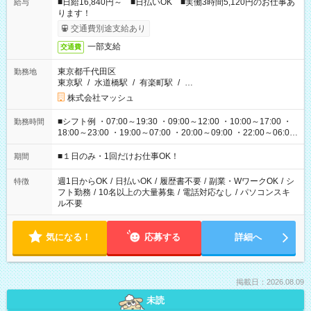
■日給16,840円～ ■日払いOK ■実働3時間5,120円のお仕事あ
給与
ります！
交通費別途支給あり
一部支給
交通費
東京都千代田区
勤務地
東京駅
/
水道橋駅
/
有楽町駅
/
…
株式会社マッシュ
■シフト例 ・07:00～19:30 ・09:00～12:00 ・10:00～17:00 ・
勤務時間
18:00～23:00 ・19:00～07:00 ・20:00～09:00 ・22:00～06:00
etc ★最短で3時間で5,120円のお仕事から 15時間で2万円近く稼
げるお仕事も！ ご希望のお時間に合わせてご紹介！ ※シフトは
■１日のみ・1回だけお仕事OK！
期間
現場によって異なります。 ※勿論、休憩時間はあるのでご安心
ください！
週1日からOK
/
日払いOK
/
履歴書不要
/
副業・WワークOK
/
シ
特徴
フト勤務
/
10名以上の大量募集
/
電話対応なし
/
パソコンスキ
ル不要
気になる！
応募する
詳細へ
掲載日：2026.08.09
未読