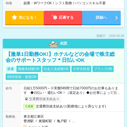
副業・WワークOK
/
シフト勤務
/
パソコンスキル不要
特徴
気になる！
応募する
詳細へ
掲載日：2026.08.06
未読
【激単1日勤務OK!】ホテルなどの会場で株主総
会のサポートスタッフ＊日払いOK
派遣
職種未経験OK
社会人未経験OK
大学生歓迎
ブランクOK
WEB登録・面接OK
日給1万5000円～※実働5時間で日給7000円のお仕事もありま
給与
す ◆日払い・週払いOK！（規定あり）◆お仕事によって日給
も異なります
交通費別途支給あり
交通費別途支給あり(勤務地により異なります)
交通費
東京都江東区
勤務地
豊洲駅
/
東陽町駅
/
亀戸駅
/
…