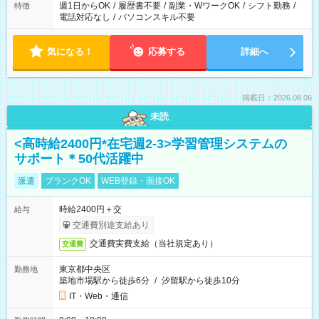
週1日からOK
/
履歴書不要
/
副業・WワークOK
/
シフト勤務
/
特徴
電話対応なし
/
パソコンスキル不要
気になる！
応募する
詳細へ
掲載日：2026.08.06
未読
<高時給2400円*在宅週2-3>学習管理システムの
サポート＊50代活躍中
派遣
ブランクOK
WEB登録・面接OK
時給2400円＋交
給与
交通費別途支給あり
交通費実費支給（当社規定あり）
交通費
東京都中央区
勤務地
築地市場駅から徒歩6分
/
汐留駅から徒歩10分
IT・Web・通信