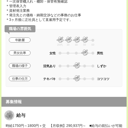
＊一次保管棚入れ・棚卸・保管有無確認
＊管理表入力
＊資材発注業務
＊発注先との価格・納期交渉などの事務のお仕事
＊3ヶ月後に正社員として直雇用予定です。
職場の雰囲気
年齢層
20代
30
40
50
60
男女比率
女性
男性
職場の様子
活気あり
しずか
仕事の仕方
テキパキ
コツコツ
募集情報
給与
時給1750円～1800円＋交 【月収例】290,937円～ ■給与の前払いが可能