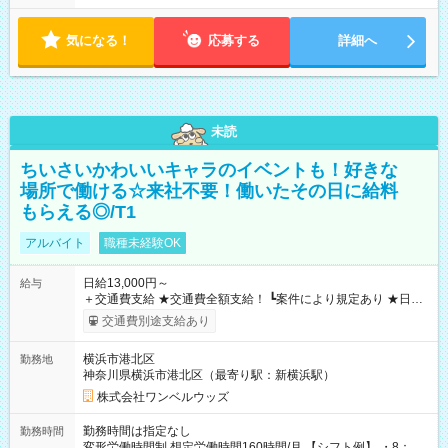
気になる！
応募する
詳細へ
未読
ちいさいかわいいキャラのイベントも！好きな
場所で働ける☆来社不要！働いたその日に給料
もらえる◎/T1
アルバイト
職種未経験OK
日給13,000円～
給与
＋交通費支給 ★交通費全額支給！ ┗案件により規定あり ★日払
いOK！（規定あり） ┗働いたその日に現金GET♪ お仕事後はコ
交通費別途支給あり
ンビニATMから 日払い分を引き落とせます！ 【試用期間】試
用期間なし
横浜市港北区
勤務地
神奈川県横浜市港北区（最寄り駅：新横浜駅）
株式会社ワンベルウッズ
勤務時間は指定なし
勤務時間
変形労働時間制 想定労働時間160時間/月 【シフト例】 ・8：00