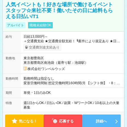
人気イベントも！好きな場所で働けるイベント
スタッフ☆来社不要！働いたその日に給料もら
える日払い/T1
アルバイト
職種未経験OK
日給13,000円～
給与
＋交通費支給 ★交通費全額支給！ ┗案件により規定あり ★日払
いOK！（規定あり） ┗働いたその日に現金GET♪ お仕事後はコ
交通費別途支給あり
ンビニATMから 日払い分を引き落とせます！ 【試用期間】試
用期間なし
東京都豊島区
勤務地
東京都豊島区南池袋（最寄り駅：池袋駅）
株式会社ワンベルウッズ
勤務時間は指定なし
勤務時間
変形労働時間制 想定労働時間160時間/月 【シフト例】 ・8：00
～21：00
単発・1日のみOK
期間
週1日からOK / 日払いOK / 副業・WワークOK / 10名以上の大量
特徴
募集
気になる！
応募する
詳細へ