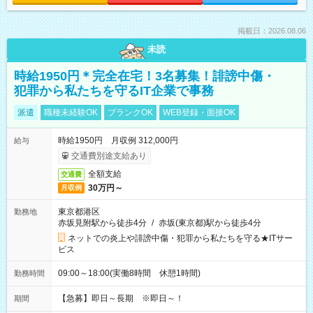
掲載日：2026.08.06
未読
時給1950円＊完全在宅！3名募集！誹謗中傷・
犯罪から私たちを守るIT企業で事務
派遣
職種未経験OK
ブランクOK
WEB登録・面接OK
時給1950円 月収例 312,000円
給与
交通費別途支給あり
全額支給
交通費
30万円～
月収例
東京都港区
勤務地
赤坂見附駅から徒歩4分
/
赤坂(東京都)駅から徒歩4分
ネットでの炎上や誹謗中傷・犯罪から私たちを守る★ITサー
ビス
09:00～18:00(実働8時間 休憩1時間)
勤務時間
【急募】即日～長期 ※即日～！
期間