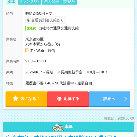
派遣
ブランクOK
WEB登録・面接OK
時給2450円＋交
給与
交通費別途支給あり
出社時の通勤交通費支給
交通費
東京都港区
勤務地
六本木駅から徒歩3分
IT・Web・通信
9:00～16:00
勤務時間
2026/8/17～長期 ※長期更新予定 ※8月～OK！
期間
履歴書不要
/
40～50代活躍中
/
服装自由
特徴
気になる！
応募する
詳細へ
掲載日：2026.08.09
未読