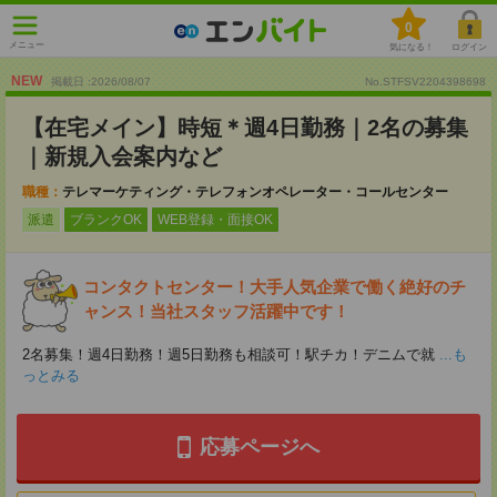
0
メニュー
気になる！
ログイン
NEW
掲載日 :2026
/
08
/
07
No.STFSV2204398698
【在宅メイン】時短＊週4日勤務｜2名の募集
｜新規入会案内など
職種：
テレマーケティング・テレフォンオペレーター・コールセンター
派遣
ブランクOK
WEB登録・面接OK
コンタクトセンター！大手人気企業で働く絶好のチ
ャンス！当社スタッフ活躍中です！
2名募集！週4日勤務！週5日勤務も相談可！駅チカ！デニムで就
...も
っとみる
応募ページへ