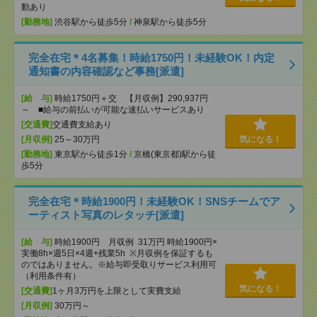
動あり
[勤務地]
渋谷駅から徒歩5分
/
神泉駅から徒歩5分
完全在宅＊4名募集！時給1750円！未経験OK！内定
通知書の内容確認など事務[派遣]
[給 与]
時給1750円＋交 【月収例】290,937円
～ ■給与の前払いが可能な速払いサービスあり
[交通費]
交通費支給あり
[月収例]
25～30万円
気になる！
[勤務地]
東京駅から徒歩1分
/
京橋(東京都)駅から徒
歩5分
完全在宅＊時給1900円！未経験OK！SNSチームでア
ーティスト写真のレタッチ[派遣]
[給 与]
時給1900円 月収例 31万円 時給1900円×
実働8h×週5日×4週+残業5h ※月収例を保証するも
のではありません。※給与即受取りサービス利用可
（利用条件有）
気になる！
[交通費]
1ヶ月3万円を上限として実費支給
[月収例]
30万円～