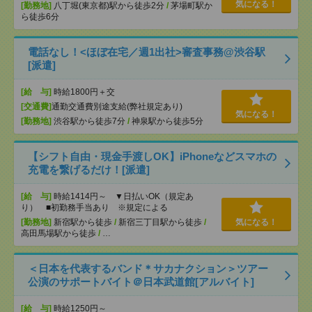
気になる！
[勤務地]
八丁堀(東京都)駅から徒歩2分
/
茅場町駅か
ら徒歩6分
電話なし！<ほぼ在宅／週1出社>審査事務@渋谷駅
[派遣]
[給 与]
時給1800円＋交
[交通費]
通勤交通費別途支給(弊社規定あり)
気になる！
[勤務地]
渋谷駅から徒歩7分
/
神泉駅から徒歩5分
【シフト自由・現金手渡しOK】iPhoneなどスマホの
充電を繋げるだけ！[派遣]
[給 与]
時給1414円～ ▼日払いOK（規定あ
り） ■初勤務手当あり ※規定による
[勤務地]
新宿駅から徒歩
/
新宿三丁目駅から徒歩
/
気になる！
高田馬場駅から徒歩
/
…
＜日本を代表するバンド＊サカナクション＞ツアー
公演のサポートバイト＠日本武道館[アルバイト]
[給 与]
時給1250円～