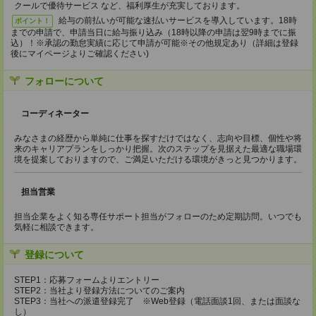
クールで優待サービス など、福利厚生が充実しております。
給与の前払いが可能な速払いサービスを導入しています。18時
ポイント！
までの申請で、申請当日に給与振り込み（18時以降の申請は翌9時までに振
込）！※承認の勤怠実績に応じて申請が可能※その他規定あり（詳細は登録
後にマイページよりご確認ください)
フォローについて
コーディネーター
みなさまの経歴から単純に仕事を探すだけではなく、志向や目標、個性や将
来のキャリアプランをしっかり把握。次のステップを見据えた最適な職場環
境を提案しておりますので、ご満足いただける環境がきっと見つかります。
担当営業
担当企業をよく知る専任サポート担当がフォローのため定期訪問。いつでも
気軽に相談できます。
登録について
STEP1：応募フォームよりエントリー
STEP2：当社より登録方法についてのご案内
STEP3：当社への派遣登録完了 ※Web登録（電話面談1回、または面談な
し）