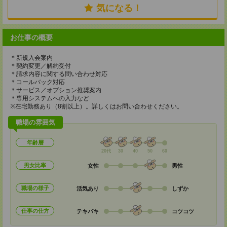
気になる！
お仕事の概要
＊新規入会案内
＊契約変更／解約受付
＊請求内容に関する問い合わせ対応
＊コールバック対応
＊サービス／オプション推奨案内
＊専用システムへの入力など
※在宅勤務あり（8割以上）。詳しくはお問い合わせください。
職場の雰囲気
年齢層
20代
30
40
50
60
男女比率
女性
男性
職場の様子
活気あり
しずか
仕事の仕方
テキパキ
コツコツ