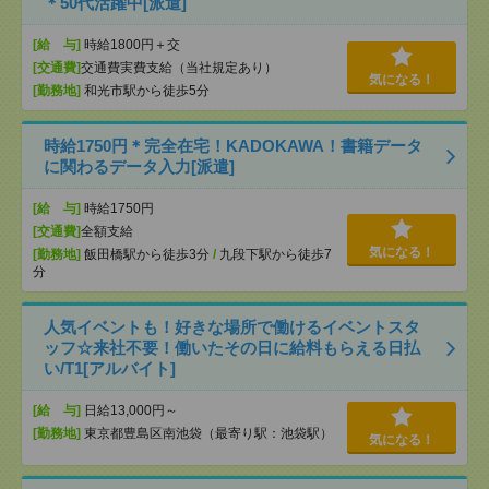
＊50代活躍中[派遣]
[給 与]
時給1800円＋交
[交通費]
交通費実費支給（当社規定あり）
気になる！
[勤務地]
和光市駅から徒歩5分
時給1750円＊完全在宅！KADOKAWA！書籍データ
に関わるデータ入力[派遣]
[給 与]
時給1750円
[交通費]
全額支給
気になる！
[勤務地]
飯田橋駅から徒歩3分
/
九段下駅から徒歩7
分
人気イベントも！好きな場所で働けるイベントスタ
ッフ☆来社不要！働いたその日に給料もらえる日払
い/T1[アルバイト]
[給 与]
日給13,000円～
[勤務地]
東京都豊島区南池袋（最寄り駅：池袋駅）
気になる！