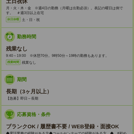
土日祝休
月・火・木・金 ※週4日の勤務（月曜は出勤必須）。表記の曜日は例で
す。 ＃週3日以上在宅
土・日・祝
休日休暇
勤務時間
残業なし
9:40～19:00 ※休憩70分。9時50分～19時の勤務もあります。
残業なし
残業時間
期間
長期（3ヶ月以上）
【急募】即日～長期
応募資格・条件
ブランクOK / 履歴書不要 / WEB登録・面接OK
◆電話業務の経験がある方◆コールセンターでの経験がある方。◆ #初め