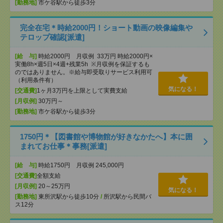
[勤務地]
市ケ谷駅から徒歩3分
完全在宅＊時給2000円！ショート動画の映像編集や
テロップ確認[派遣]
[給 与]
時給2000円 月収例 33万円 時給2000円×
実働8h×週5日×4週+残業5h ※月収例を保証するも
のではありません。※給与即受取りサービス利用可
（利用条件有）
気になる！
[交通費]
1ヶ月3万円を上限として実費支給
[月収例]
30万円～
[勤務地]
市ケ谷駅から徒歩3分
1750円＊【図書館や博物館が好きなかたへ】本に囲
まれてお仕事＊事務[派遣]
[給 与]
時給1750円 月収例 245,000円
[交通費]
全額支給
[月収例]
20～25万円
気になる！
[勤務地]
東所沢駅から徒歩10分
/
所沢駅から民間バ
ス12分