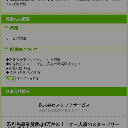
ての派遣歓迎
派遣先の概要
業種
サービス関連
配属先について
◆新規入会案内などをおこなう部署
◆研修制度＆ＯＪＴがある安心の職場環境です！
◆部署人数 36名
◆禁煙（敷地内／屋内）
男性7・女性3
男女比
派遣会社情報
株式会社スタッフサービス
労働者派遣事業許可番号:派13-011061
取引先事業所数は4万件以上！オー人事のスタッフサー