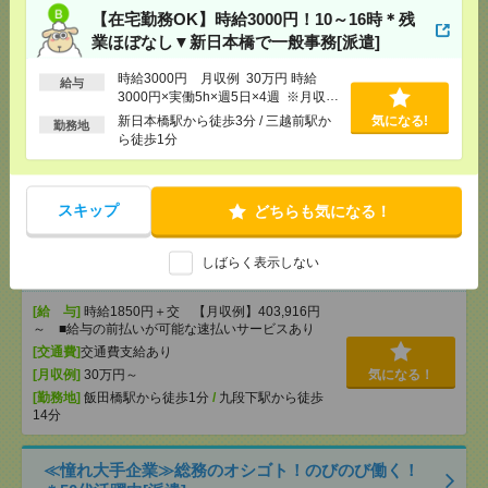
【在宅勤務OK】時給3000円！10～16時＊残
時給1900円＊9-16時の時短勤務！船外機メーカーで
業ほぼなし▼新日本橋で一般事務[派遣]
給与データ入力など[派遣]
時給3000円 月収例 30万円 時給
給与
[給 与]
時給1900円＋交 【月収例】228,000円
3000円×実働5h×週5日×4週 ※月収例
～ ■給与の前払いが可能な速払いサービスあり
を保証するものではありません。※給
新日本橋駅から徒歩3分 / 三越前駅か
気になる!
勤務地
[交通費]
交通費支給あり
与即受取りサービス利用可（利用条件
ら徒歩1分
有）
[月収例]
20～25万円
気になる！
[勤務地]
志村坂上駅から徒歩3分
/
赤羽駅からバス
20分
スキップ
どちらも気になる！
時給1850円＊返却済みICカードと貸出カードの管理
しばらく表示しない
など入館対応などの受付！[派遣]
[給 与]
時給1850円＋交 【月収例】403,916円
～ ■給与の前払いが可能な速払いサービスあり
[交通費]
交通費支給あり
[月収例]
30万円～
気になる！
[勤務地]
飯田橋駅から徒歩1分
/
九段下駅から徒歩
14分
≪憧れ大手企業≫総務のオシゴト！のびのび働く！