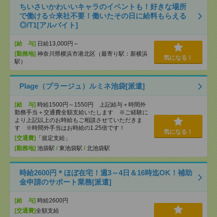
ちいさいかわいいキャラのイベントも！好きな場所
で働ける☆来社不要！働いたその日に給料もらえる
◎/T1[アルバイト]
[給 与]
日給13,000円～
[勤務地]
神奈川県横浜市港北区（最寄り駅：新横浜
気になる！
駅）
Plage（プラージュ）ルミネ池袋[派遣]
[給 与]
時給1500円～1550円 上記給与＋時間外
勤務手当＋交通費全額支給いたします ※ご経験に
より上記以上のお時給もご相談させていただきま
す ※時間外手当はお時給の1.25倍です！
気になる！
[交通費]
「規定支給」
[勤務地]
池袋駅
/
東池袋駅
/
北池袋駅
時給2600円＊ほぼ在宅！週3～4日＆16時迄OK！補助
金申請のサポート業務[派遣]
[給 与]
時給2600円
[交通費]
全額支給