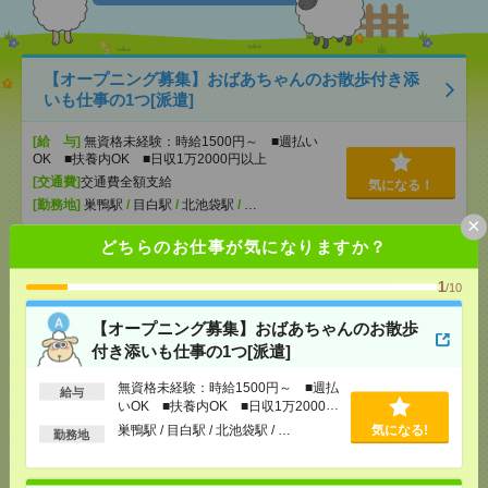
【オープニング募集】おばあちゃんのお散歩付き添
いも仕事の1つ[派遣]
[給 与]
無資格未経験：時給1500円～ ■週払い
OK ■扶養内OK ■日収1万2000円以上
[交通費]
交通費全額支給
気になる！
[勤務地]
巣鴨駅
/
目白駅
/
北池袋駅
/
…
×
どちらのお仕事が気になりますか？
【在宅勤務OK】時給3000円！10～16時＊残業ほぼな
し▼新日本橋で一般事務[派遣]
1
/10
[給 与]
時給3000円 月収例 30万円 時給3000円×
【オープニング募集】おばあちゃんのお散歩
実働5h×週5日×4週 ※月収例を保証するものではあ
付き添いも仕事の1つ[派遣]
りません。※給与即受取りサービス利用可（利用条
件有）
無資格未経験：時給1500円～ ■週払
給与
[交通費]
1ヶ月3万円を上限として実費支給
気になる！
いOK ■扶養内OK ■日収1万2000円
[月収例]
30万円～
以上
巣鴨駅 / 目白駅 / 北池袋駅 / …
気になる!
勤務地
[勤務地]
新日本橋駅から徒歩3分
/
三越前駅から徒
歩1分