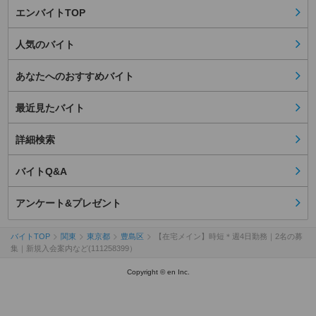
エンバイトTOP
人気のバイト
あなたへのおすすめバイト
最近見たバイト
詳細検索
バイトQ&A
アンケート&プレゼント
バイトTOP
関東
東京都
豊島区
【在宅メイン】時短＊週4日勤務｜2名の募
集｜新規入会案内など(111258399）
Copyright © en Inc.