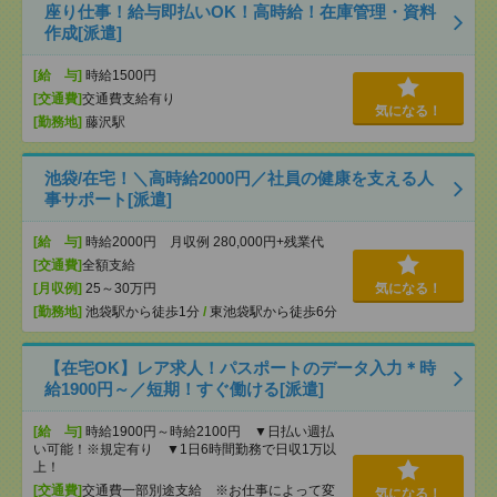
座り仕事！給与即払いOK！高時給！在庫管理・資料
作成[派遣]
[給 与]
時給1500円
[交通費]
交通費支給有り
気になる！
[勤務地]
藤沢駅
池袋/在宅！＼高時給2000円／社員の健康を支える人
事サポート[派遣]
[給 与]
時給2000円 月収例 280,000円+残業代
[交通費]
全額支給
[月収例]
25～30万円
気になる！
[勤務地]
池袋駅から徒歩1分
/
東池袋駅から徒歩6分
【在宅OK】レア求人！パスポートのデータ入力＊時
給1900円～／短期！すぐ働ける[派遣]
[給 与]
時給1900円～時給2100円 ▼日払い週払
い可能！※規定有り ▼1日6時間勤務で日収1万以
上！
[交通費]
交通費一部別途支給 ※お仕事によって変
気になる！