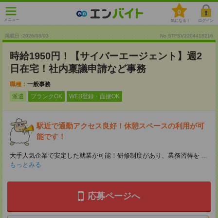
0
メニュー
気になる！
ログイン
掲載日 :2026
/
08
/
03
No.STFSV2204418216
時給1950円！【サイバーエージェント】週2
日在宅！社内稟議申請など事務
職種：
一般事務
派遣
ブランクOK
WEB登録・面接OK
駅近で通勤アクセス良好！休憩スペースの利用が可
能です！
大手人気企業で安定した就業が可能！研修制度があり、業務習得を
...
もっとみる
応募ページへ