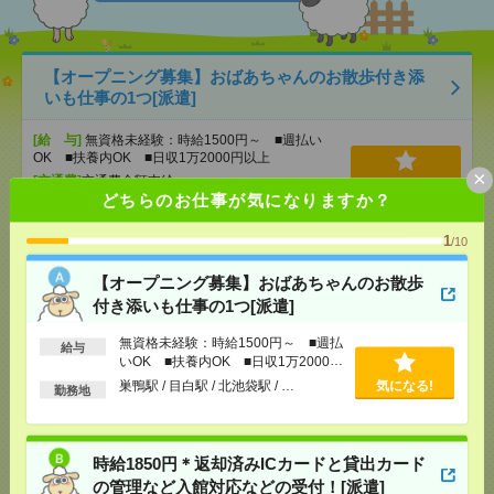
【オープニング募集】おばあちゃんのお散歩付き添
いも仕事の1つ[派遣]
[給 与]
無資格未経験：時給1500円～ ■週払い
OK ■扶養内OK ■日収1万2000円以上
×
[交通費]
交通費全額支給
気になる！
どちらのお仕事が気になりますか？
[勤務地]
巣鴨駅
/
目白駅
/
北池袋駅
/
…
1
/10
時給1850円＊返却済みICカードと貸出カードの管理
など入館対応などの受付！[派遣]
【オープニング募集】おばあちゃんのお散歩
付き添いも仕事の1つ[派遣]
[給 与]
時給1850円＋交 【月収例】403,916円
～ ■給与の前払いが可能な速払いサービスあり
無資格未経験：時給1500円～ ■週払
給与
いOK ■扶養内OK ■日収1万2000円
[交通費]
交通費支給あり
以上
巣鴨駅 / 目白駅 / 北池袋駅 / …
気になる!
[月収例]
30万円～
気になる！
勤務地
[勤務地]
飯田橋駅から徒歩1分
/
九段下駅から徒歩
14分
時給1850円＊返却済みICカードと貸出カード
【在宅勤務OK】時給3000円！10～16時＊残業ほぼな
の管理など入館対応などの受付！[派遣]