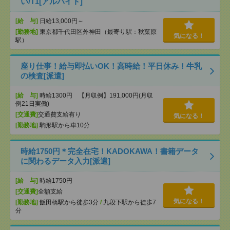
い/T1[アルバイト]
[給 与]
日給13,000円～
[勤務地]
東京都千代田区外神田（最寄り駅：秋葉原
気になる！
駅）
座り仕事！給与即払いOK！高時給！平日休み！牛乳
の検査[派遣]
[給 与]
時給1300円 【月収例】191,000円(月収
例21日実働)
[交通費]
交通費支給有り
気になる！
[勤務地]
駒形駅から車10分
時給1750円＊完全在宅！KADOKAWA！書籍データ
に関わるデータ入力[派遣]
[給 与]
時給1750円
[交通費]
全額支給
気になる！
[勤務地]
飯田橋駅から徒歩3分
/
九段下駅から徒歩7
分