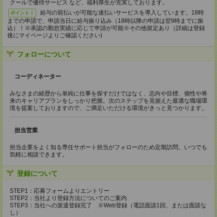
クールで優待サービス など、福利厚生が充実しております。
給与の前払いが可能な速払いサービスを導入しています。18時
ポイント！
までの申請で、申請当日に給与振り込み（18時以降の申請は翌9時までに振
込）！※承認の勤怠実績に応じて申請が可能※その他規定あり（詳細は登録
後にマイページよりご確認ください)
フォローについて
コーディネーター
みなさまの経歴から単純に仕事を探すだけではなく、志向や目標、個性や将
来のキャリアプランをしっかり把握。次のステップを見据えた最適な職場環
境を提案しておりますので、ご満足いただける環境がきっと見つかります。
担当営業
担当企業をよく知る専任サポート担当がフォローのため定期訪問。いつでも
気軽に相談できます。
登録について
STEP1：応募フォームよりエントリー
STEP2：当社より登録方法についてのご案内
STEP3：当社への派遣登録完了 ※Web登録（電話面談1回、または面談な
し）