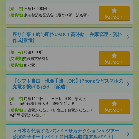
[給 与]
日給13,000円～
[勤務地]
東京都渋谷区渋谷（最寄り駅：渋谷駅）
気になる！
座り仕事！給与即払いOK！高時給！在庫管理・資料
作成[派遣]
[給 与]
時給1500円
[交通費]
交通費支給有り
気になる！
[勤務地]
藤沢駅
【シフト自由・現金手渡しOK】iPhoneなどスマホの
充電を繋げるだけ！[派遣]
[給 与]
時給1414円～ ▼日払いOK（規定あ
り） ■初勤務手当あり ※規定による
[勤務地]
新宿駅から徒歩
/
新宿三丁目駅から徒歩
/
気になる！
高田馬場駅から徒歩
/
…
＜日本を代表するバンド＊サカナクション＞ツアー
公演のサポートバイト＠日本武道館[アルバイト]