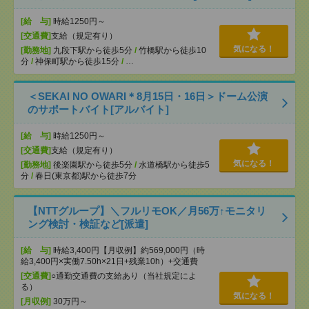
[給 与]
時給1250円～
[交通費]
支給（規定有り）
気になる！
[勤務地]
九段下駅から徒歩5分
/
竹橋駅から徒歩10
分
/
神保町駅から徒歩15分
/
…
＜SEKAI NO OWARI＊8月15日・16日＞ドーム公演
のサポートバイト[アルバイト]
[給 与]
時給1250円～
[交通費]
支給（規定有り）
気になる！
[勤務地]
後楽園駅から徒歩5分
/
水道橋駅から徒歩5
分
/
春日(東京都)駅から徒歩7分
【NTTグループ】＼フルリモOK／月56万↑モニタリ
ング検討・検証など[派遣]
[給 与]
時給3,400円【月収例】約569,000円（時
給3,400円×実働7.50h×21日+残業10h）+交通費
[交通費]
○通勤交通費の支給あり（当社規定によ
る）
気になる！
[月収例]
30万円～