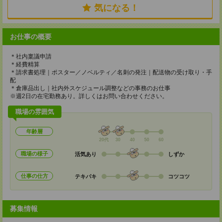
気になる！
お仕事の概要
＊社内稟議申請
＊経費精算
＊請求書処理｜ポスター／ノベルティ／名刺の発注｜配送物の受け取り・手
配
＊倉庫品出し｜社内外スケジュール調整などの事務のお仕事
※週2日の在宅勤務あり。詳しくはお問い合わせください。
職場の雰囲気
年齢層
20代
30
40
50
60
職場の様子
活気あり
しずか
仕事の仕方
テキパキ
コツコツ
募集情報