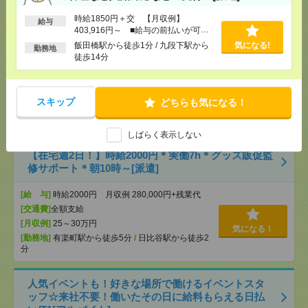
し▼新日本橋で一般事務[派遣]
時給1850円＋交 【月収例】
給与
403,916円～ ■給与の前払いが可能
[給 与]
時給3000円 月収例 30万円 時給3000円×
な速払いサービスあり
実働5h×週5日×4週 ※月収例を保証するものではあ
飯田橋駅から徒歩1分 / 九段下駅から
気になる!
勤務地
りません。※給与即受取りサービス利用可（利用条
徒歩14分
件有）
[交通費]
1ヶ月3万円を上限として実費支給
気になる！
[月収例]
30万円～
スキップ
どちらも気になる！
[勤務地]
新日本橋駅から徒歩3分
/
三越前駅から徒
歩1分
しばらく表示しない
【在宅週2日！】時給2000円＊実働7h＊グッズ販促監
修サポート＊朝10時～[派遣]
[給 与]
時給2000円 月収例 280,000円+残業代
[交通費]
全額支給
[月収例]
25～30万円
気になる！
[勤務地]
有楽町駅から徒歩5分
/
日比谷駅から徒歩2
分
人気イベントも！好きな場所で働けるイベントスタ
ッフ☆来社不要！働いたその日に給料もらえる日払