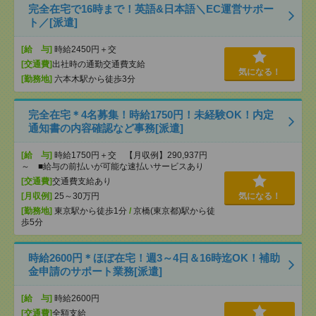
完全在宅で16時まで！英語&日本語＼EC運営サポー
ト／[派遣]
[給 与]
時給2450円＋交
[交通費]
出社時の通勤交通費支給
気になる！
[勤務地]
六本木駅から徒歩3分
完全在宅＊4名募集！時給1750円！未経験OK！内定
通知書の内容確認など事務[派遣]
[給 与]
時給1750円＋交 【月収例】290,937円
～ ■給与の前払いが可能な速払いサービスあり
[交通費]
交通費支給あり
[月収例]
25～30万円
気になる！
[勤務地]
東京駅から徒歩1分
/
京橋(東京都)駅から徒
歩5分
時給2600円＊ほぼ在宅！週3～4日＆16時迄OK！補助
金申請のサポート業務[派遣]
[給 与]
時給2600円
[交通費]
全額支給