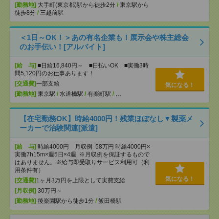
[勤務地]
大手町(東京都)駅から徒歩2分
/
東京駅から
徒歩8分
/
三越前駅
＜1日～OK！＞あの有名企業も！展示会や株主総会
のお手伝い！[アルバイト]
[給 与]
■日給16,840円～ ■日払いOK ■実働3時
間5,120円のお仕事あります！
[交通費]
一部支給
気になる！
[勤務地]
東京駅
/
水道橋駅
/
有楽町駅
/
…
【在宅勤務OK】時給4000円！残業ほぼなし▼製薬メ
ーカーで治験関連[派遣]
[給 与]
時給4000円 月収例 58万円 時給4000円×
実働7h15m×週5日×4週 ※月収例を保証するもので
はありません。※給与即受取りサービス利用可（利
用条件有）
気になる！
[交通費]
1ヶ月3万円を上限として実費支給
[月収例]
30万円～
[勤務地]
後楽園駅から徒歩1分
/
飯田橋駅