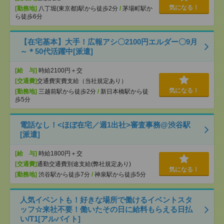
気になる！
[勤務地]
八丁堀(東京都)駅から徒歩2分
/
茅場町駅か
ら徒歩6分
【在宅基本】大手！広報アシ〇2100円エルダー〇9月
～＊50代活躍中[派遣]
[給 与]
時給2100円＋交
[交通費]
交通費実費支給（当社規定あり）
気になる！
[勤務地]
三越前駅から徒歩2分
/
新日本橋駅から徒
歩5分
電話なし！<ほぼ在宅／週1出社>審査事務@渋谷駅
[派遣]
[給 与]
時給1800円＋交
[交通費]
通勤交通費別途支給(弊社規定あり)
気になる！
[勤務地]
渋谷駅から徒歩7分
/
神泉駅から徒歩5分
人気イベントも！好きな場所で働けるイベントスタ
ッフ☆来社不要！働いたその日に給料もらえる日払
い/T1[アルバイト]