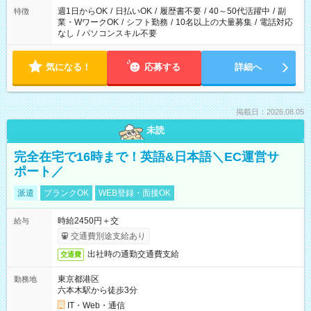
週1日からOK
/
日払いOK
/
履歴書不要
/
40～50代活躍中
/
副
特徴
業・WワークOK
/
シフト勤務
/
10名以上の大量募集
/
電話対応
なし
/
パソコンスキル不要
気になる！
応募する
詳細へ
掲載日：2026.08.05
未読
完全在宅で16時まで！英語&日本語＼EC運営サ
ポート／
派遣
ブランクOK
WEB登録・面接OK
時給2450円＋交
給与
交通費別途支給あり
出社時の通勤交通費支給
交通費
東京都港区
勤務地
六本木駅から徒歩3分
IT・Web・通信