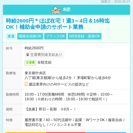
掲載日：2026.08.07
未読
時給2600円＊ほぼ在宅！週3～4日＆16時迄
OK！補助金申請のサポート業務
派遣
職種未経験OK
ブランクOK
WEB登録・面接OK
時給2600円
給与
交通費別途支給あり
全額支給
交通費
東京都中央区
勤務地
八丁堀(東京都)駅から徒歩2分
/
茅場町駅から徒歩6分
建設業界向けのAIサービスの提供など
10:00～17:00(実働6時間 休憩1時間) ※定時：10:00～
勤務時間
19:00（※終わりの時間：16:00～19:00で相談可！）
【急募】即日～長期 ※8月～！
期間
履歴書不要
/
40～50代活躍中
/
副業・WワークOK
/
服装自由
/
特徴
電話対応なし
/
パソコンスキル不要