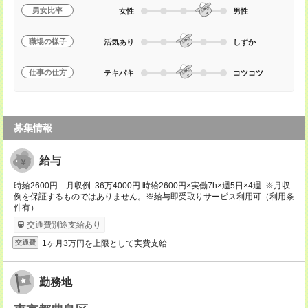
男女比率
女性
男性
職場の様子
活気あり
しずか
仕事の仕方
テキパキ
コツコツ
募集情報
給与
時給2600円 月収例 36万4000円 時給2600円×実働7h×週5日×4週 ※月収
例を保証するものではありません。※給与即受取りサービス利用可（利用条
件有）
交通費別途支給あり
1ヶ月3万円を上限として実費支給
交通費
勤務地