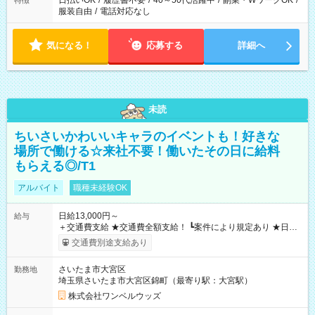
日払いOK
/
履歴書不要
/
40～50代活躍中
/
副業・WワークOK
/
特徴
服装自由
/
電話対応なし
気になる！
応募する
詳細へ
未読
ちいさいかわいいキャラのイベントも！好きな
場所で働ける☆来社不要！働いたその日に給料
もらえる◎/T1
アルバイト
職種未経験OK
日給13,000円～
給与
＋交通費支給 ★交通費全額支給！ ┗案件により規定あり ★日払
いOK！（規定あり） ┗働いたその日に現金GET♪ お仕事後はコ
交通費別途支給あり
ンビニATMから 日払い分を引き落とせます！ 【試用期間】試
用期間なし
さいたま市大宮区
勤務地
埼玉県さいたま市大宮区錦町（最寄り駅：大宮駅）
株式会社ワンベルウッズ