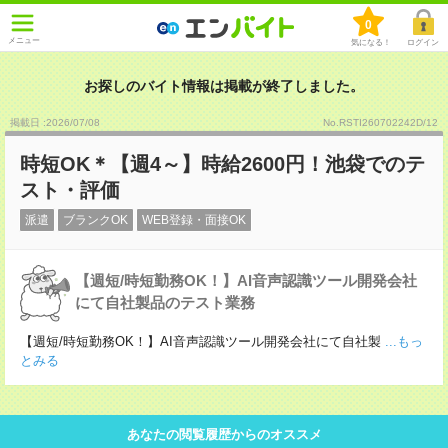
0
メニュー
気になる！
ログイン
お探しのバイト情報は掲載が終了しました。
掲載日 :2026
/
07
/
08
No.RSTI260702242D/12
時短OK＊【週4～】時給2600円！池袋でのテ
スト・評価
派遣
ブランクOK
WEB登録・面接OK
【週短/時短勤務OK！】AI音声認識ツール開発会社
にて自社製品のテスト業務
【週短/時短勤務OK！】AI音声認識ツール開発会社にて自社製
...もっ
とみる
あなたの閲覧履歴からのオススメ