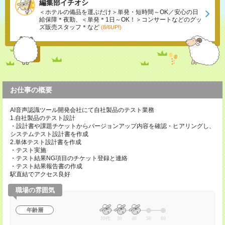
編集部イチオシ
＜ホテルの備品を運ぶだけ＞単発・短時間～OK／安心の日
給保障＊夜勤、＜単発＊1日～OK！＞コンサートなどのグッ
ズ販売スタッフ＊など
(8/6UP!)
お仕事の概要
AI音声認識ツール開発会社にて自社製品のテスト業務
1.自社製品のテスト設計
・設計書や課題チケットからバージョンアップ内容を確認・ヒアリングし、
システムテスト設計書を作成
2.単体テスト設計書を作成
・テスト実施
・テスト結果NG項目のチケット登録と連絡
・テスト結果報告書の作成
駅直結でアクセス良好
職場の雰囲気
年齢層
20代
30
40
50
60