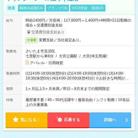
派遣
職種未経験OK
ブランクOK
WEB登録・面接OK
時給1400円／月収例：117,600円＝1,400円×4時間×21日勤務の
給与
場合＋交通費別途支給
交通費別途支給あり
実費支給／当社規定あり。
交通費
さいたま市見沼区
勤務地
七里駅から車6分
/
大宮公園駅
/
大宮(埼玉県)駅
アパレル・日用雑貨
(1)14:00-18:00(休憩0分) (2)14:00-19:00(休憩0分) (3)14:00-
勤務時間
19:30(休憩0分) (4)14:00-20:00(休憩45分) ※お好きな時間が選べ
ます
1ヶ月以上3ヶ月未満／即日～8月末までの期間限定
期間
履歴書不要
/
40～50代活躍中
/
服装自由
/
シフト勤務
/
10名以
特徴
上の大量募集
気になる！
応募する
詳細へ