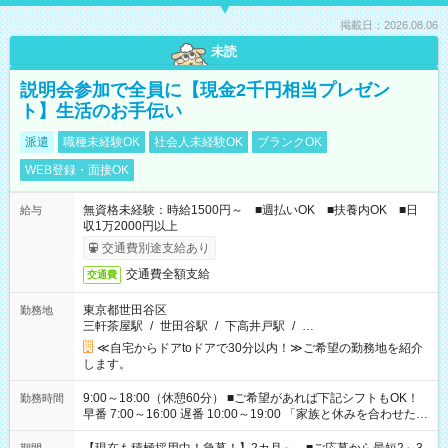
掲載日：2026.08.06
未読
説明会参加で全員に【現金2千円相当プレゼン
ト】生活のお手伝い
派遣
職種未経験OK
社会人未経験OK
ブランクOK
WEB登録・面接OK
無資格未経験：時給1500円～ ■週払いOK ■扶養内OK ■日
給与
収1万2000円以上
交通費別途支給あり
交通費全額支給
交通費
東京都世田谷区
勤務地
三軒茶屋駅
/
世田谷駅
/
下高井戸駅
/
…
≪自宅からドアtoドアで30分以内！≫ご希望の勤務地を紹介
します。
9:00～18:00（休憩60分） ■ご希望があれば下記シフトもOK！
勤務時間
早番 7:00～16:00 遅番 10:00～19:00 「家族と休みを合わせた
い」 「余裕を持って夕飯の準備がしたい」 「できれば残業はし
たくない」 など、ご希望を教えてくださいね。 ※Wワーク希望