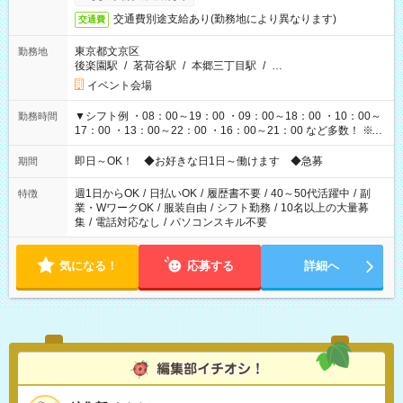
交通費別途支給あり(勤務地により異なります)
交通費
東京都文京区
勤務地
後楽園駅
/
茗荷谷駅
/
本郷三丁目駅
/
…
イベント会場
▼シフト例 ・08：00～19：00 ・09：00～18：00 ・10：00～
勤務時間
17：00 ・13：00～22：00 ・16：00～21：00 など多数！ ※お
仕事により勤務時間が異なります
即日～OK！ ◆お好きな日1日～働けます ◆急募
期間
週1日からOK
/
日払いOK
/
履歴書不要
/
40～50代活躍中
/
副
特徴
業・WワークOK
/
服装自由
/
シフト勤務
/
10名以上の大量募
集
/
電話対応なし
/
パソコンスキル不要
気になる！
応募する
詳細へ