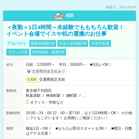
掲載日：2026.08.05
未読
＜夜勤＞1日4時間～未経験でももちろん歓迎！
イベント会場でイスや机の運搬のお仕事
アルバイト
職種未経験OK
社会人未経験OK
大学生歓迎
ブランクOK
WEB登録・面接OK
日給：12500円～ 半日：5000円～ ■日払いOK！
給与
交通費別途支給あり
交通費規定支給
交通費
東京都千代田区
勤務地
秋葉原駅
/
神保町駅
/
麹町駅
/
…
オフィス・学校など
20:00～24：00 22：00～翌7:00 …など1日4時間～OK！ その他
勤務時間
シフトもございます！ お気軽にご相談ください！
激短1日～OK！ ■もちろん即日スタートもOK！ ■曜日・日数
期間
はアナタ次第！