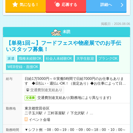
気になる！
応募する
詳細へ
掲載日：2026.08.06
未読
【単発1回～】フードフェスや物産展でのお手伝
いスタッフ募集！
派遣
職種未経験OK
社会人未経験OK
大学生歓迎
ブランクOK
WEB登録・面接OK
日給1万5000円～※実働5時間で日給7000円のお仕事もありま
給与
す ◆日払い・週払いOK！（規定あり）◆お仕事によって日給
も異なります
交通費別途支給あり
交通費別途支給あり(勤務地により異なります)
交通費
東京都世田谷区
勤務地
二子玉川駅
/
三軒茶屋駅
/
下北沢駅
/
…
イベント会場
▼シフト例 ・08：00～19：00 ・09：00～18：00 ・10：00～
勤務時間