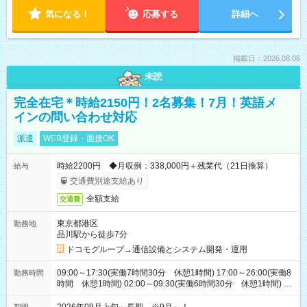
気になる！
応募する
詳細へ
掲載日：2026.08.06
未読
完全在宅＊時給2150円！2名募集！7月！英語メ
インの問い合わせ対応
派遣
WEB登録・面接OK
時給2200円 ◆月収例：338,000円＋残業代（21日換算）
給与
交通費別途支給あり
全額支給
交通費
東京都港区
勤務地
品川駅から徒歩7分
ドコモグループ→通信設備とシステム開発・運用
09:00～17:30(実働7時間30分 休憩1時間) 17:00～26:00(実働8
勤務時間
時間 休憩1時間) 02:00～09:30(実働6時間30分 休憩1時間) ※
日勤は就業時間1/夜勤は就業時間2.3を連続で行って頂きます