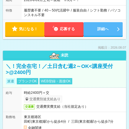
2026年09月上旬～長期 ※9月～！
期間
履歴書不要
/
40～50代活躍中
/
服装自由
/
シフト勤務
/
パソコ
特徴
ンスキル不要
気になる！
応募する
詳細へ
掲載日：2026.08.07
未読
＼！完全在宅！／土日含む週2～OK<講座受付
>@2400円
派遣
ブランクOK
WEB登録・面接OK
時給2400円＋交
給与
交通費別途支給あり
交通費実費支給（当社規定あり）
交通費
東京都港区
勤務地
田町(東京都)駅から徒歩4分
/
三田(東京都)駅から徒歩7分
金融関連