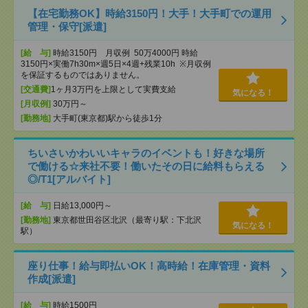
【在宅勤務OK】時給3150円！大手！大手町での運用
管理・保守[派遣]
[給 与]
時給3150円 月収例 50万4000円 時給
3150円×実働7h30m×週5日×4週+残業10h ※月収例
を保証するものではありません。
[交通費]
1ヶ月3万円を上限として実費支給
気になる！
[月収例]
30万円～
[勤務地]
大手町(東京都)駅から徒歩1分
ちいさいかわいいキャラのイベントも！好きな場所
で働ける☆来社不要！働いたその日に給料もらえる
◎/T1[アルバイト]
[給 与]
日給13,000円～
[勤務地]
東京都世田谷区北沢（最寄り駅：下北沢
気になる！
駅）
座り仕事！給与即払いOK！高時給！在庫管理・資料
作成[派遣]
[給 与]
時給1500円