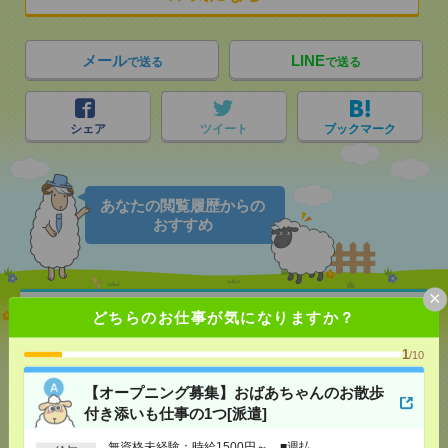
メール
LINE
で送る
で送る
シェア
ツイート
ブックマーク
あなたの閲覧履歴からの
おすすめ
×
【オープニング募集】おばあちゃんのお散歩付き添
どちらのお仕事が気になりますか？
いも仕事の1つ[派遣]
1
/10
[給 与]
無資格未経験：時給1500円～ ■週払い
OK ■扶養内OK ■日収1万2000円以上
【オープニング募集】おばあちゃんのお散歩
[交通費]
交通費全額支給
気になる！
付き添いも仕事の1つ[派遣]
[勤務地]
巣鴨駅
/
目白駅
/
北池袋駅
/
…
無資格未経験：時給1500円～ ■週払