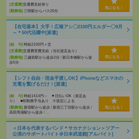
[交通費]
交通費支給有り
気になる！
[勤務地]
三咲駅からバス20分
【在宅基本】大手！広報アシ〇2100円エルダー〇9月
～＊50代活躍中[派遣]
[給 与]
時給2100円＋交
[交通費]
交通費実費支給（当社規定あり）
気になる！
[勤務地]
三越前駅から徒歩2分
/
新日本橋駅から徒
歩5分
【シフト自由・現金手渡しOK】iPhoneなどスマホの
充電を繋げるだけ！[派遣]
[給 与]
時給1414円～ ▼日払いOK（規定あ
り） ■初勤務手当あり ※規定による
[勤務地]
新宿駅から徒歩
/
新宿三丁目駅から徒歩
/
気になる！
高田馬場駅から徒歩
/
…
＜日本を代表するバンド＊サカナクション＞ツアー
公演のサポートバイト＠日本武道館[アルバイト]