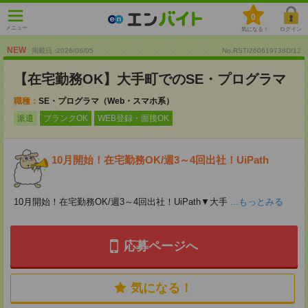
0
メニュー
気になる！
ログイン
NEW
掲載日 :2026
/
08
/
05
No.RSTI260619738D/12
【在宅勤務OK】大手町でのSE・プログラマ
職種：
SE・プログラマ（Web・スマホ系）
派遣
ブランクOK
WEB登録・面接OK
10月開始！在宅勤務OK/週3～4回出社！UiPath
10月開始！在宅勤務OK/週3～4回出社！UiPath▼大手
...もっとみる
応募ページへ
気になる！