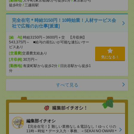
[勤務地]
大手町(東京都)駅から徒歩2分
/
東京駅から
徒歩8分
/
三越前駅
完全在宅＊時給3150円！10時始業！人材サービス会
社で広報のお仕事[派遣]
[給 与]
時給3150円～3600円＋交 【月収例】
543,375円～ ■給与の前払いが可能な速払いサー
ビスあり
[交通費]
交通費支給あり
気になる！
[月収例]
30万円～
[勤務地]
有楽町駅から徒歩2分
/
日比谷駅から徒歩1
分
すべて見る
編集部イチオシ
【完全在宅！】難しい業務なし＆電話なし！ゆっくりの
11時～時短＊データ入力・事務、＜SEKAI NO OWARI＊