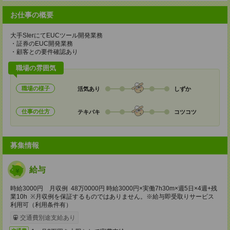
お仕事の概要
大手SIerにてEUCツール開発業務
・証券のEUC開発業務
・顧客との要件確認あり
職場の雰囲気
職場の様子
活気あり
しずか
仕事の仕方
テキパキ
コツコツ
募集情報
給与
時給3000円 月収例 48万0000円 時給3000円×実働7h30m×週5日×4週+残
業10h ※月収例を保証するものではありません。※給与即受取りサービス
利用可（利用条件有）
交通費別途支給あり