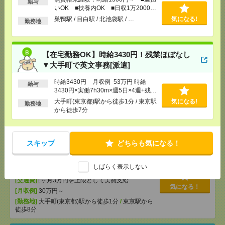
給与
いOK ■扶養内OK ■日収1万2000円
【在宅勤務OK】時給3430円！残業ほぼなし▼大手町
以上
巣鴨駅 / 目白駅 / 北池袋駅 / …
気になる!
勤務地
で英文事務[派遣]
[給 与]
時給3430円 月収例 53万円 時給3430円×
実働7h30m×週5日×4週+残業5h ※月収例を保証す
【在宅勤務OK】時給3430円！残業ほぼなし
るものではありません。
▼大手町で英文事務[派遣]
[交通費]
1ヶ月3万円を上限として実費支給
気になる！
[月収例]
30万円～
時給3430円 月収例 53万円 時給
給与
3430円×実働7h30m×週5日×4週+残業
[勤務地]
大手町(東京都)駅から徒歩1分
/
東京駅から
5h ※月収例を保証するものではあり
徒歩7分
大手町(東京都)駅から徒歩1分 / 東京駅
気になる!
勤務地
ません。
から徒歩7分
【在宅勤務OK】時給3100円！大手町でのIT・エンジ
ニア系[派遣]
スキップ
どちらも気になる！
[給 与]
時給3100円 月収例 49万6000円 時給
3100円×実働7h30m×週5日×4週+残業10h ※月収例
しばらく表示しない
を保証するものではありません。
[交通費]
1ヶ月3万円を上限として実費支給
気になる！
[月収例]
30万円～
[勤務地]
大手町(東京都)駅から徒歩1分
/
東京駅から
徒歩8分