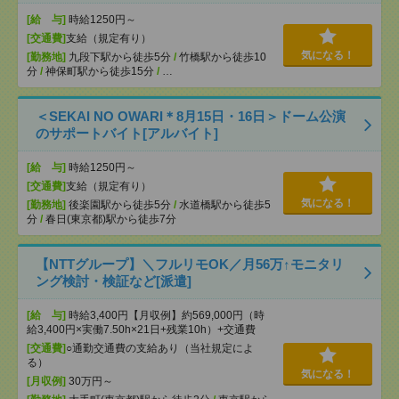
[給 与]
時給1250円～
[交通費]
支給（規定有り）
気になる！
[勤務地]
九段下駅から徒歩5分
/
竹橋駅から徒歩10
分
/
神保町駅から徒歩15分
/
…
＜SEKAI NO OWARI＊8月15日・16日＞ドーム公演
のサポートバイト[アルバイト]
[給 与]
時給1250円～
[交通費]
支給（規定有り）
気になる！
[勤務地]
後楽園駅から徒歩5分
/
水道橋駅から徒歩5
分
/
春日(東京都)駅から徒歩7分
【NTTグループ】＼フルリモOK／月56万↑モニタリ
ング検討・検証など[派遣]
[給 与]
時給3,400円【月収例】約569,000円（時
給3,400円×実働7.50h×21日+残業10h）+交通費
[交通費]
○通勤交通費の支給あり（当社規定によ
る）
気になる！
[月収例]
30万円～