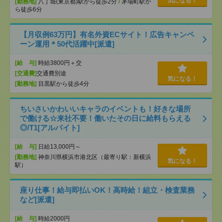
気になる！
[勤務地]
八丁堀(東京都)駅から徒歩2分
/
茅場町駅か
ら徒歩6分
【月収例63万円】有名外資ECサイト！広告キャンペ
ーン運用＊50代活躍中[派遣]
[給 与]
時給3800円＋交
[交通費]
交通費別途
気になる！
[勤務地]
目黒駅から徒歩4分
ちいさいかわいいキャラのイベントも！好きな場所
で働ける☆来社不要！働いたその日に給料もらえる
◎/T1[アルバイト]
[給 与]
日給13,000円～
[勤務地]
神奈川県横浜市港北区（最寄り駅：新横浜
気になる！
駅）
座り仕事！給与即払いOK！高時給！組立・検査業務
など[派遣]
[給 与]
時給2000円