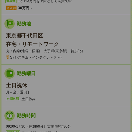
1ヶ月3万円を上限として実費支給
交通費
30万円～
月収例
勤務地
東京都千代田区
在宅・リモートワーク
丸ノ内線(池袋－荻窪) 大手町(東京都) 徒歩1分
SI(システム・インテグレ－タ－)
勤務曜日
土日祝休
月～金／週5日
土日休み
休日休暇
勤務時間
09:00-17:30（休憩60分）実働7時間30分