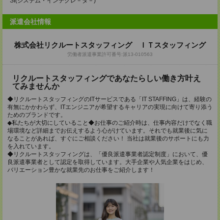
SI(システム・インテグレ－タ－)
派遣会社情報
株式会社リクルートスタッフィング ＩＴスタッフィング
労働者派遣事業許可番号:派13-010563
リクルートスタッフィングであなたらしい働き方叶え
てみませんか
◆リクルートスタッフィングのITサービスである「IT STAFFING」は、経験の
有無にかかわらず、ITエンジニアが希望するキャリアの実現に向けて寄り添う
ためのブランドです。
◆私たちが大切にしていること◆お仕事のご紹介時は、仕事内容だけでなく職
場環境など詳細までお伝えするよう心がけています。それでも就業後に気に
なることがあれば、すぐにご相談ください！ 当社は就業後のサポートにも力
を入れています。
◆リクルートスタッフィングは、「優良派遣事業者認定制度」において、優
良派遣事業者として認定を取得しています。大手企業や人気企業をはじめ、
バリエーション豊かな就業先のお仕事をご紹介します！