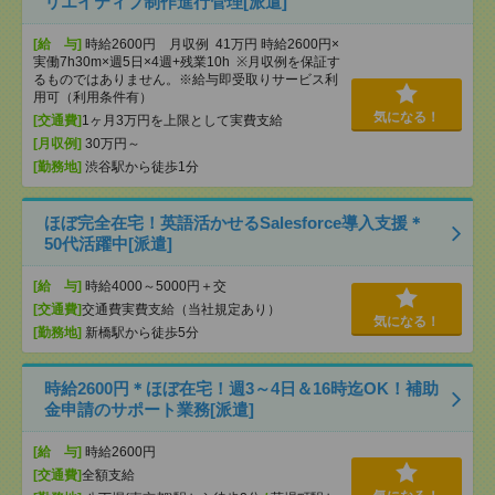
リエイティブ制作進行管理[派遣]
[給 与]
時給2600円 月収例 41万円 時給2600円×
実働7h30m×週5日×4週+残業10h ※月収例を保証す
るものではありません。※給与即受取りサービス利
用可（利用条件有）
気になる！
[交通費]
1ヶ月3万円を上限として実費支給
[月収例]
30万円～
[勤務地]
渋谷駅から徒歩1分
ほぼ完全在宅！英語活かせるSalesforce導入支援＊
50代活躍中[派遣]
[給 与]
時給4000～5000円＋交
[交通費]
交通費実費支給（当社規定あり）
気になる！
[勤務地]
新橋駅から徒歩5分
時給2600円＊ほぼ在宅！週3～4日＆16時迄OK！補助
金申請のサポート業務[派遣]
[給 与]
時給2600円
[交通費]
全額支給