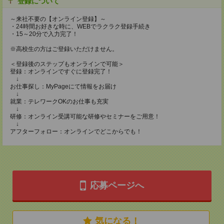
登録について
～来社不要の【オンライン登録】～
・24時間お好きな時に、WEBでラクラク登録手続き
・15～20分で入力完了！
※高校生の方はご登録いただけません。
＜登録後のステップもオンラインで可能＞
登録：オンラインですぐに登録完了！
↓
お仕事探し：MyPageにて情報をお届け
↓
就業：テレワークOKのお仕事も充実
↓
研修：オンライン受講可能な研修やセミナーをご用意！
↓
アフターフォロー：オンラインでどこからでも！
応募ページへ
気になる！