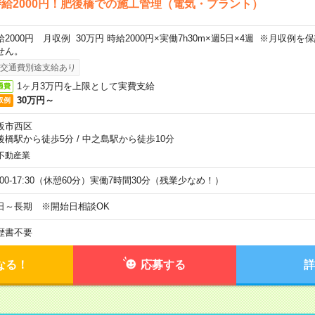
給2000円！肥後橋での施工管理（電気・プラント）
給2000円 月収例 30万円 時給2000円×実働7h30m×週5日×4週 ※月収例
せん。
交通費別途支給あり
1ヶ月3万円を上限として実費支給
通費
30万円～
収例
阪市西区
後橋駅から徒歩5分
/
中之島駅から徒歩10分
不動産業
9:00-17:30（休憩60分）実働7時間30分（残業少なめ！）
日～長期 ※開始日相談OK
歴書不要
なる！
応募する
詳