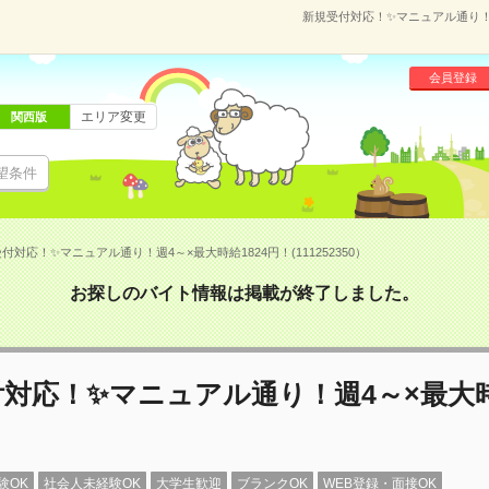
新規受付対応！✨マニュアル通り！週4
会員登録
エリア変更
関西版
望条件
付対応！✨マニュアル通り！週4～×最大時給1824円！(111252350）
お探しのバイト情報は掲載が終了しました。
対応！✨マニュアル通り！週4～×最大時
験OK
社会人未経験OK
大学生歓迎
ブランクOK
WEB登録・面接OK