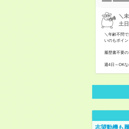
＼未
土日
＼年齢不問で
いのもポイン
履歴書不要の
週4日～OK
志望動機も履