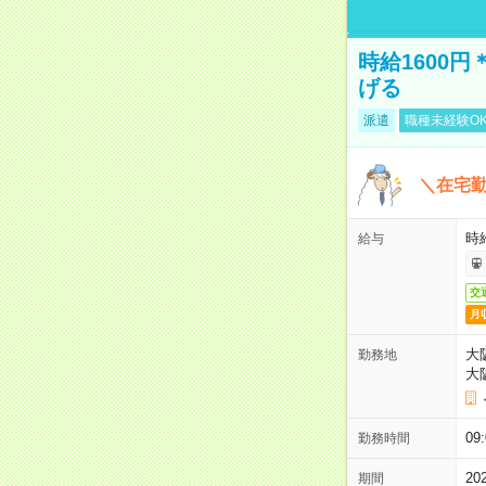
時給1600
げる
派遣
職種未経験O
＼在宅勤
時給
給与
交
月
大
勤務地
大
09
勤務時間
2
期間