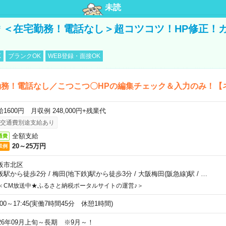
未読
円＊＜在宅勤務！電話なし＞超コツコツ！HP修正！
K
ブランクOK
WEB登録・面接OK
務！電話なし／こつこつ〇HPの編集チェック＆入力のみ！【
1600円 月収例 248,000円+残業代
交通費別途支給あり
全額支給
通費
20～25万円
収例
阪市北区
阪駅から徒歩2分
/
梅田(地下鉄)駅から徒歩3分
/
大阪梅田(阪急線)駅
/
…
＜CM放送中★ふるさと納税ポータルサイトの運営♪＞
:00～17:45(実働7時間45分 休憩1時間)
026年09月上旬～長期 ※9月～！