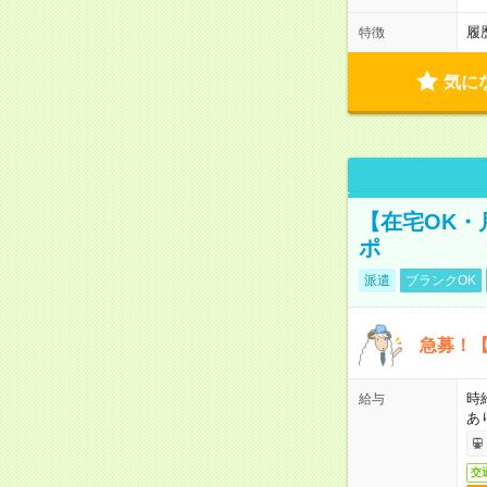
履
特徴
気に
【在宅OK・
ポ
派遣
ブランクOK
急募！【
時
給与
あ
交