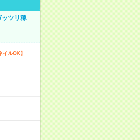
ガッツリ稼
ネイルOK】