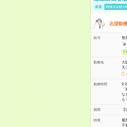
派遣
職種未経験O
志望動機
無
給与
交
大
勤務地
天
9:
勤務時間
「
な
も
【
期間
履
特徴
不