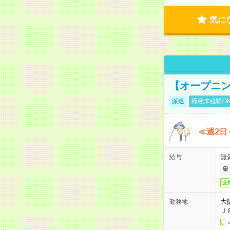
気に
【オープニン
派遣
職種未経験O
≪週2日
無
給与
交
大
勤務地
Ｊ