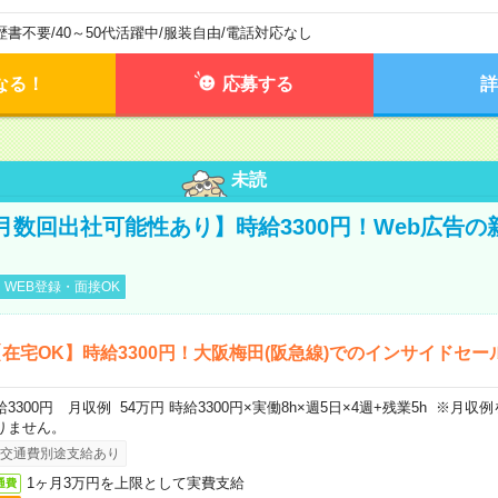
歴書不要
/
40～50代活躍中
/
服装自由
/
電話対応なし
なる！
応募する
詳
未読
月数回出社可能性あり】時給3300円！Web広告の
WEB登録・面接OK
在宅OK】時給3300円！大阪梅田(阪急線)でのインサイドセー
給3300円 月収例 54万円 時給3300円×実働8h×週5日×4週+残業5h ※月
りません。
交通費別途支給あり
1ヶ月3万円を上限として実費支給
通費