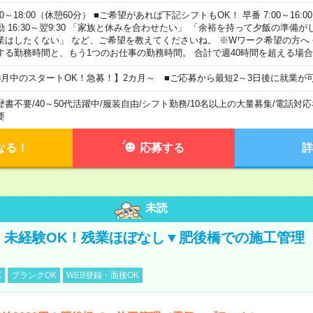
00～18:00（休憩60分） ■ご希望があれば下記シフトもOK！ 早番 7:00～16:00 遅
勤 16:30～翌9:30 「家族と休みを合わせたい」 「余裕を持って夕飯の準備
業はしたくない」 など、ご希望を教えてくださいね。 ※Wワーク希望の方へ
する勤務時間と、もう1つのお仕事の勤務時間。 合計で週40時間を超える場
8月中のスタートOK！急募！】2カ月～ ■ご応募から最短2～3日後に就業が
歴書不要
/
40～50代活躍中
/
服装自由
/
シフト勤務
/
10名以上の大量募集
/
電話対応
要
なる！
応募する
詳
未読
円！未経験OK！残業ほぼなし▼肥後橋での施工管理
K
ブランクOK
WEB登録・面接OK