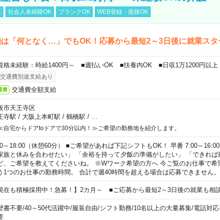
K
社会人未経験OK
ブランクOK
WEB登録・面接OK
は「何となく…」でもOK！応募から最短2～3日後に就業スタ
資格未経験：時給1400円～ ■週払いOK ■扶養内OK ■日収1万1200円以上
交通費別途支給あり
交通費全額支給
通費
阪市天王寺区
王寺駅
/
大阪上本町駅
/
鶴橋駅
/
…
≪自宅からドアtoドアで30分以内！≫ご希望の勤務地を紹介します。
00～18:00（休憩60分） ■ご希望があれば下記シフトもOK！ 早番 7:00～16:00 遅
家族と休みを合わせたい」 「余裕を持って夕飯の準備がしたい」 「できれば
ど、ご希望を教えてくださいね。 ※Wワーク希望の方へ 今ご覧のお仕事で希
う1つのお仕事の勤務時間。 合計で週40時間を超える場合は応募できません。
現在も積極採用中！急募！】2カ月～ ■ご応募から最短2～3日後の就業も相
歴書不要
/
40～50代活躍中
/
服装自由
/
シフト勤務
/
10名以上の大量募集
/
電話対応
要