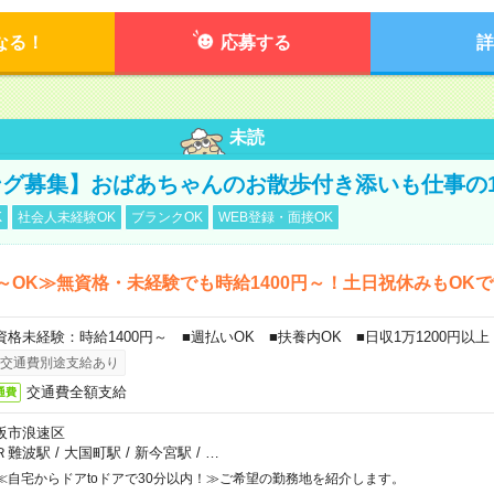
なる！
応募する
詳
未読
グ募集】おばあちゃんのお散歩付き添いも仕事の
K
社会人未経験OK
ブランクOK
WEB登録・面接OK
～OK≫無資格・未経験でも時給1400円～！土日祝休みもOK
資格未経験：時給1400円～ ■週払いOK ■扶養内OK ■日収1万1200円以上
交通費別途支給あり
交通費全額支給
通費
阪市浪速区
Ｒ難波駅
/
大国町駅
/
新今宮駅
/
…
≪自宅からドアtoドアで30分以内！≫ご希望の勤務地を紹介します。