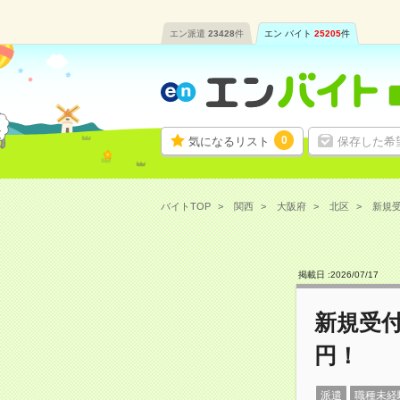
エン派遣
23428
件
エン バイト
25205
件
0
気になるリスト
保存した希
バイトTOP
関西
大阪府
北区
新規受
掲載日 :
2026
/
07
/
17
新規受付
円！
派遣
職種未経