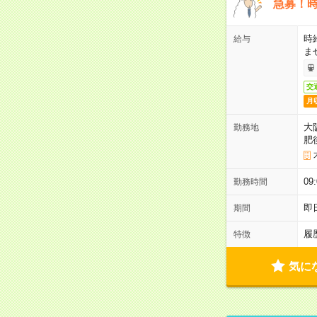
急募！時
時
給与
ま
交
月
大
勤務地
肥
0
勤務時間
即
期間
履
特徴
気に