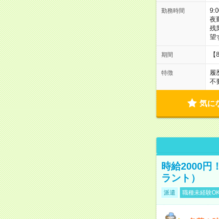
9:
勤務時間
夜
残
望
【
期間
履
特徴
不
気に
時給2000
ラント）
派遣
職種未経験O