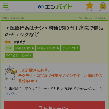
0
メニュー
気になる！
ログイン
掲載日 :2026
/
07
/
29
No.NISSOETRK-2BJ217
＜医療行為はナシ＞時給1500円！病院で備品
のチェックなど
職種：
看護助手
派遣
職種未経験OK
社会人未経験OK
ブランクOK
WEB登録・面接OK
＼未経験さん必見／
モクモク・コツコツ作業がメインです！お電話での
登録もOK！
＼ 未経験でも安心してスタートできる ／病院内でのかんたんな
...も
っとみる
応募ページへ