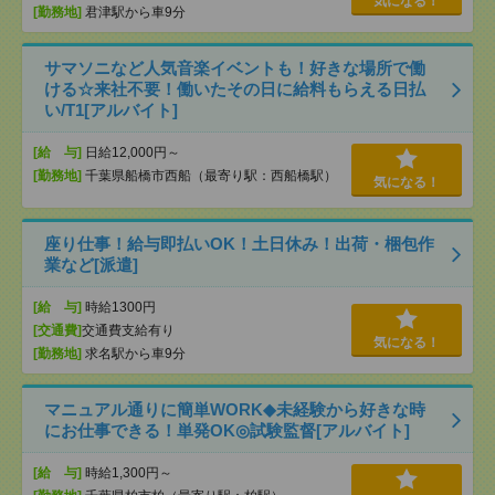
気になる！
[勤務地]
君津駅から車9分
サマソニなど人気音楽イベントも！好きな場所で働
ける☆来社不要！働いたその日に給料もらえる日払
い/T1[アルバイト]
[給 与]
日給12,000円～
[勤務地]
千葉県船橋市西船（最寄り駅：西船橋駅）
気になる！
座り仕事！給与即払いOK！土日休み！出荷・梱包作
業など[派遣]
[給 与]
時給1300円
[交通費]
交通費支給有り
気になる！
[勤務地]
求名駅から車9分
マニュアル通りに簡単WORK◆未経験から好きな時
にお仕事できる！単発OK◎試験監督[アルバイト]
[給 与]
時給1,300円～