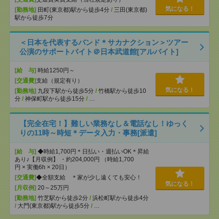
気になる！
[勤務地]
田町(東京都)駅から徒歩4分
/
三田(東京都)
駅から徒歩7分
＜日本を代表するバンド＊サカナクション＞ツアー
公演のサポートバイト＠日本武道館[アルバイト]
[給 与]
時給1250円～
[交通費]
支給（規定有り）
気になる！
[勤務地]
九段下駅から徒歩5分
/
竹橋駅から徒歩10
分
/
神保町駅から徒歩15分
/
…
【完全在宅！】難しい業務なし＆電話なし！ゆっく
りの11時～時短＊データ入力・事務[派遣]
[給 与]
◆時給1,700円＊日払い・週払いOK＊昇給
あり♪【月収例】 ・約204,000円 （時給1,700
円 × 実働6h × 20日）
[交通費]
◆全額支給 ＊家が少し遠くても安心！
気になる！
[月収例]
20～25万円
[勤務地]
竹芝駅から徒歩2分
/
浜松町駅から徒歩4分
/
大門(東京都)駅から徒歩5分
/
…