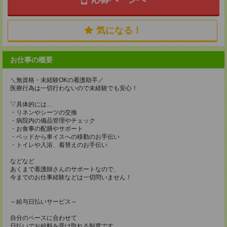
気になる！
お仕事の概要
＼無資格・未経験OKの看護助手／
医療行為は一切行わないので未経験でも安心！
▽具体的には…
・リネンやシーツの交換
・病院内の備品管理やチェック
・お食事の配膳やサポート
・ベッドから車イスへの移動のお手伝い
・トイレや入浴、着替えのお手伝い
などなど
あくまで看護師さんのサポートなので、
今までのお仕事経験などは一切問いません！
～給与日払いサービス～
自分のペースに合わせて
日払いでお給料を受け取れる制度です。