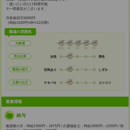
・使いたい日だけ利用可能
※一部規定がございます。
月収例26万4000円
（時給1500円×8H×22日間）
職場の雰囲気
年齢層
20代
30
40
50
60
男女比率
女性
男性
職場の様子
活気あり
しずか
仕事の仕方
テキパキ
コツコツ
募集情報
給与
無資格の方：時給1500円～1875円 / 介護福祉士：時給1800円～2250円 / 初