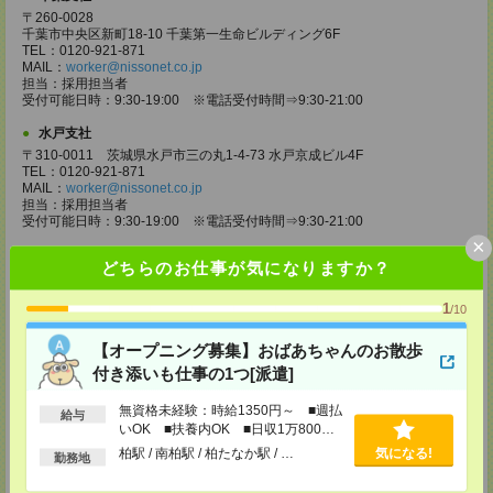
〒260-0028
千葉市中央区新町18-10 千葉第一生命ビルディング6F
TEL：0120-921-871
MAIL：
worker@nissonet.co.jp
担当：採用担当者
受付可能日時：9:30-19:00 ※電話受付時間⇒9:30-21:00
水戸支社
〒310-0011 茨城県水戸市三の丸1-4-73 水戸京成ビル4F
TEL：0120-921-871
MAIL：
worker@nissonet.co.jp
担当：採用担当者
受付可能日時：9:30-19:00 ※電話受付時間⇒9:30-21:00
×
宇都宮支社
どちらのお仕事が気になりますか？
〒320-0811 栃木県宇都宮市大通り1-2-11 フコク生命ビル4F
TEL：0120-921-871
1
MAIL：
worker@nissonet.co.jp
/10
担当：採用担当者
受付可能日時：9:30-19:00 ※電話受付時間⇒9:30-21:00
【オープニング募集】おばあちゃんのお散歩
付き添いも仕事の1つ[派遣]
高崎支社
埼玉県さいたま市大宮区仲町2-23-2 大宮仲町センタービル3F（さいたま
無資格未経験：時給1350円～ ■週払
支社内）
給与
いOK ■扶養内OK ■日収1万800円
TEL：0120-921-871
MAIL：
worker@nissonet.co.jp
以上
柏駅 / 南柏駅 / 柏たなか駅 / …
気になる!
勤務地
担当：採用担当者
受付可能日時：9:30-19:00 ※電話受付時間⇒9:30-21:00