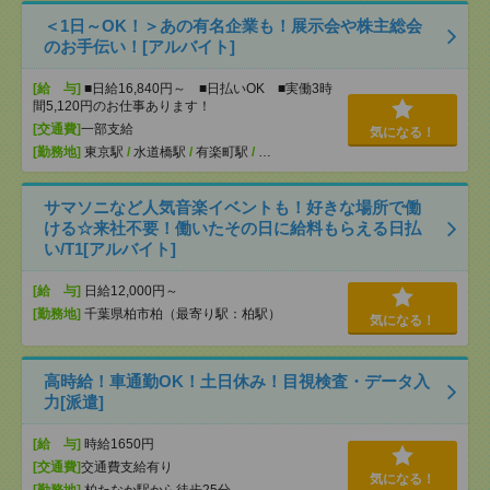
＜1日～OK！＞あの有名企業も！展示会や株主総会
のお手伝い！[アルバイト]
[給 与]
■日給16,840円～ ■日払いOK ■実働3時
間5,120円のお仕事あります！
[交通費]
一部支給
気になる！
[勤務地]
東京駅
/
水道橋駅
/
有楽町駅
/
…
サマソニなど人気音楽イベントも！好きな場所で働
ける☆来社不要！働いたその日に給料もらえる日払
い/T1[アルバイト]
[給 与]
日給12,000円～
[勤務地]
千葉県柏市柏（最寄り駅：柏駅）
気になる！
高時給！車通勤OK！土日休み！目視検査・データ入
力[派遣]
[給 与]
時給1650円
[交通費]
交通費支給有り
気になる！