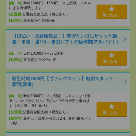
[給 与]
時給1600円～1650円 ※ご経験・スキル
により考慮致します
[交通費]
交通費全額支給（規定あり）
気になる！
[勤務地]
銀座駅から徒歩1分
【日払い・未経験歓迎！】稼ぎたい日にサクッと勤
務！単発・週1日～自由シフトの軽作業[アルバイト]
[給 与]
日給10,305円～37,204円
[勤務地]
東京都足立区千住東
気になる！
特別時給1800円【ヴァレクストラ】短期スタッフ
新宿[派遣]
[給 与]
時給1800円 ※ご経験・スキルにより優
遇 スマホでかんたんに前払いで給与が受け取れま
す（※上限、条件あり）
[交通費]
交通費全額支給（規定あり）
気になる！
[勤務地]
新宿三丁目駅から徒歩2分
/
新宿(東京メト
ロ)駅