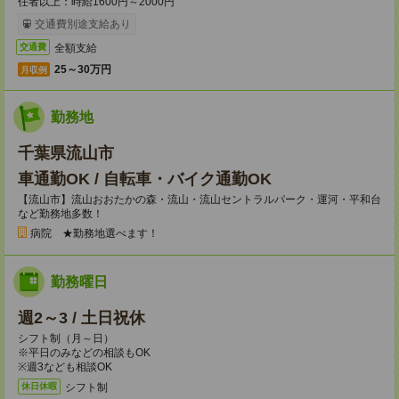
任者以上：時給1600円～2000円
交通費別途支給あり
全額支給
交通費
25～30万円
月収例
勤務地
千葉県流山市
車通勤OK / 自転車・バイク通勤OK
【流山市】流山おおたかの森・流山・流山セントラルパーク・運河・平和台
など勤務地多数！
病院 ★勤務地選べます！
勤務曜日
週2～3 / 土日祝休
シフト制（月～日）
※平日のみなどの相談もOK
※週3なども相談OK
シフト制
休日休暇