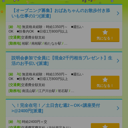
【オープニング募集】おばあちゃんのお散歩付き添
いも仕事の1つ[派遣]
[給 与]
無資格未経験：時給1350円～ ■週払い
OK ■扶養内OK ■日収1万800円以上
[交通費]
交通費全額支給
気になる！
[勤務地]
柏駅
/
南柏駅
/
柏たなか駅
/
…
説明会参加で全員に【現金2千円相当プレゼント】生
活のお手伝い[派遣]
[給 与]
無資格未経験：時給1350円～ ■週払い
OK ■扶養内OK ■日収1万800円以上
[交通費]
交通費全額支給
気になる！
[勤務地]
南流山駅
/
江戸川台駅
/
初石駅
/
…
＼！完全在宅！／土日含む週2～OK<講座受付
>@2400円[派遣]
[給 与]
時給2400円＋交
[交通費]
交通費実費支給（当社規定あり）