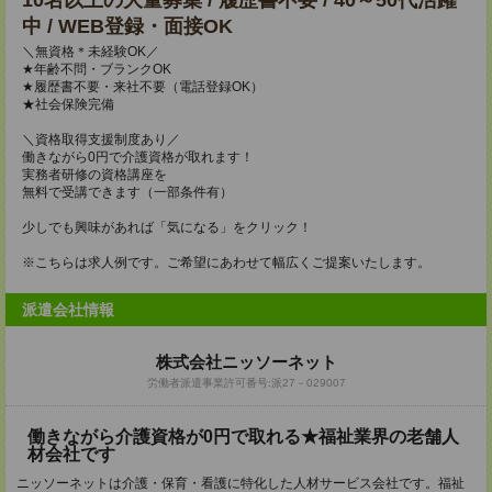
10名以上の大量募集 / 履歴書不要 / 40～50代活躍
中 / WEB登録・面接OK
＼無資格＊未経験OK／
★年齢不問・ブランクOK
★履歴書不要・来社不要（電話登録OK）
★社会保険完備
＼資格取得支援制度あり／
働きながら0円で介護資格が取れます！
実務者研修の資格講座を
無料で受講できます（一部条件有）
少しでも興味があれば「気になる」をクリック！
※こちらは求人例です。ご希望にあわせて幅広くご提案いたします。
派遣会社情報
株式会社ニッソーネット
労働者派遣事業許可番号:派27－029007
働きながら介護資格が0円で取れる★福祉業界の老舗人
材会社です
ニッソーネットは介護・保育・看護に特化した人材サービス会社です。福祉