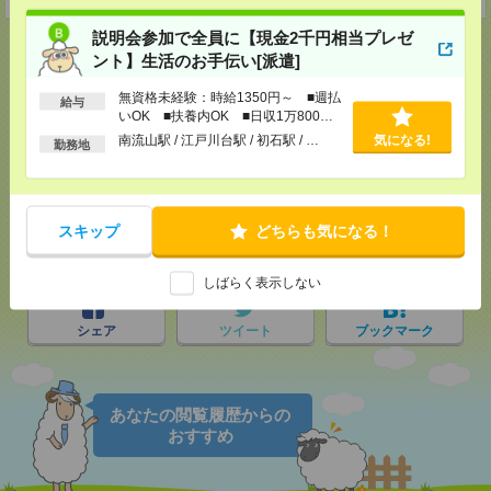
説明会参加で全員に【現金2千円相当プレゼ
ント】生活のお手伝い[派遣]
無資格未経験：時給1350円～ ■週払
応募ページへ
給与
いOK ■扶養内OK ■日収1万800円
以上
南流山駅 / 江戸川台駅 / 初石駅 / …
気になる!
勤務地
気になる！
スキップ
どちらも気になる！
メール
LINE
で送る
で送る
しばらく表示しない
シェア
ツイート
ブックマーク
あなたの閲覧履歴からの
おすすめ