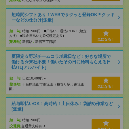
[勤務地]
柏たなか駅から徒歩25分
短時間シフトあり！WEBでサクッと登録OK＊クッキ
ーなどの仕分け[派遣]
[給 与]
時給1500円 ■日払い・週払いOK！(規定
あり) ■現金日払いもOK(規定あり)
気になる！
[勤務地]
新宿駅
/
新宿三丁目駅
夏限定☆野球チームコラボ縁日など！好きな場所で
働ける☆来社不要！働いたその日に給料もらえる日
払/T1[アルバイト]
[給 与]
日給10,400円～
[勤務地]
千葉県流山市南流山（最寄り駅：南流山
気になる！
駅）
給与即払いOK！高時給！土日休み！袋詰め作業など
[派遣]
[給 与]
時給1500円
[交通費]
交通費支給有り