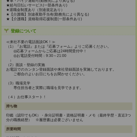
★車・バイク通勤可(勤務先により異なる)
★給与日払いサービス(一部条件あり)
★退職金制度あり（別途規定あり）
★【介護職】別途夜勤手当有(勤務先により異なる)
★【介護職】資格取得応援制度(一部条件あり)
登録について
≪来社不要の電話面談OK！≫
（1）『お電話』または『応募フォーム』よりご応募ください。
◎応募フォームからご応募は24時間受付中！
◎お電話受付時間：9:30～21:00
↓
（2）面談・登録の実施
お電話でのカンタン登録面談や来社登録面談を実施しております。
ご都合のよいお日にちをお聞かせください。
（3）職場見学
専任担当者と実際に職場を見学できます。
（４）お仕事スタート！
持ち物
印鑑（認印でもOK）・身分証明書・資格証明書・メモ（最終学歴・直近3つ
分の職務経歴） ※履歴書は必要ございません
所要時間