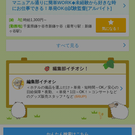
マニュアル通りに簡単WORK◆未経験から好きな時
にお仕事できる！単発OK◎試験監督[アルバイト]
[給 与]
時給1,300円～
[勤務地]
千葉県鎌ケ谷市新鎌ケ谷（最寄り駅：新鎌
気になる！
ヶ谷駅）
すべて見る
編集部イチオシ
＜ホテルの備品を運ぶだけ＞単発・短時間～OK／安心の
日給保障＊夜勤、＜単発＊1日～OK！＞コンサートなど
のグッズ販売スタッフ＊など
(8/6UP!)
かんたん検索はこちら