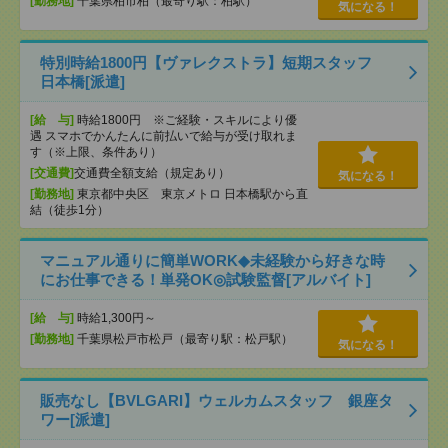
[勤務地]
千葉県柏市柏（最寄り駅：柏駅）
気になる！
特別時給1800円【ヴァレクストラ】短期スタッフ
日本橋[派遣]
[給 与]
時給1800円 ※ご経験・スキルにより優
遇 スマホでかんたんに前払いで給与が受け取れま
す（※上限、条件あり）
[交通費]
交通費全額支給（規定あり）
気になる！
[勤務地]
東京都中央区 東京メトロ 日本橋駅から直
結（徒歩1分）
マニュアル通りに簡単WORK◆未経験から好きな時
にお仕事できる！単発OK◎試験監督[アルバイト]
[給 与]
時給1,300円～
[勤務地]
千葉県松戸市松戸（最寄り駅：松戸駅）
気になる！
販売なし【BVLGARI】ウェルカムスタッフ 銀座タ
ワー[派遣]