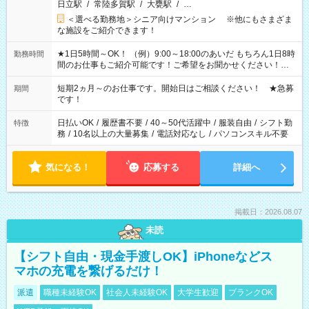
日立駅
/
常陸多賀駅
/
大甕駅
/
…
＜選べる勤務地＞シニア向けマンション ※他にもさまざま
な施設をご紹介できます！
★1日5時間～OK！ （例）9:00～18:00のあいだ もちろん1日8時
勤務時間
間のお仕事もご紹介可能です！ご希望をお聞かせください！★
家庭の都合でお休みが必要な場合も遠慮なくご相談ください。
※週最低15時間以上の勤務が必要です
短期2ヵ月～のお仕事です。開始日はご相談ください！ ★急募
期間
です！
日払いOK
/
履歴書不要
/
40～50代活躍中
/
服装自由
/
シフト勤
特徴
務
/
10名以上の大量募集
/
電話対応なし
/
パソコンスキル不要
気になる！
応募する
詳細へ
掲載日：2026.08.07
未読
【シフト自由・現金手渡しOK】iPhoneなどス
マホの充電を繋げるだけ！
派遣
職種未経験OK
社会人未経験OK
大学生歓迎
ブランクOK