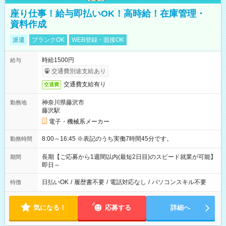
座り仕事！給与即払いOK！高時給！在庫管理・
資料作成
派遣
ブランクOK
WEB登録・面接OK
時給1500円
給与
交通費別途支給あり
交通費支給有り
交通費
神奈川県藤沢市
勤務地
藤沢駅
電子・機械系メーカー
8:00～16:45 ※表記のうち実働7時間45分です。
勤務時間
長期【ご応募から1週間以内(最短2日目)のスピード就業が可能】
期間
即日～
日払いOK
/
履歴書不要
/
電話対応なし
/
パソコンスキル不要
特徴
気になる！
応募する
詳細へ