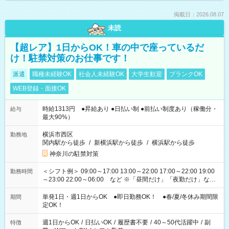
掲載日：2026.08.07
未読
【超レア】1日からOK！車の中で座っているだ
け！駐禁対策のお仕事です！
派遣
職種未経験OK
社会人未経験OK
大学生歓迎
ブランクOK
WEB登録・面接OK
時給1313円 ●昇給あり ●日払い制 ●前払い制度あり（稼働分・
給与
最大90%）
横浜市西区
勤務地
関内駅から徒歩
/
新横浜駅から徒歩
/
横浜駅から徒歩
神奈川の駐禁対策
＜シフト例＞ 09:00～17:00 13:00～22:00 17:00～22:00 19:00
勤務時間
～23:00 22:00～06:00 など ※「昼間だけ」「夜勤だけ」など
の希望OK
単発1日・週1日からOK ●即日勤務OK！ ●春/夏/冬休み期間限
期間
定OK！
週1日からOK
/
日払いOK
/
履歴書不要
/
40～50代活躍中
/
副
特徴