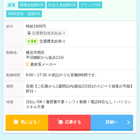
派遣
職種未経験OK
社会人未経験OK
ブランクOK
WEB登録・面接OK
時給1600円
給与
交通費別途支給あり
交通費支給有り
交通費
横浜市西区
勤務地
平沼橋駅から徒歩12分
素材系メーカー
8:00～17:30 ※表記のうち実働8時間です。
勤務時間
長期【ご応募から1週間以内(最短2日目)のスピード就業が可能】
期間
即日～
日払いOK
/
履歴書不要
/
シフト勤務
/
電話対応なし
/
パソコン
特徴
スキル不要
気になる！
応募する
詳細へ