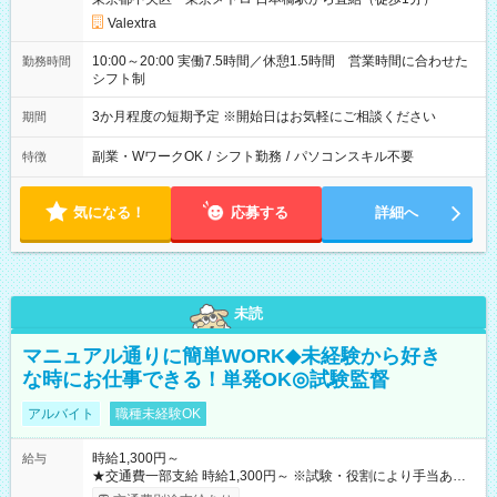
Valextra
10:00～20:00 実働7.5時間／休憩1.5時間 営業時間に合わせた
勤務時間
シフト制
3か月程度の短期予定 ※開始日はお気軽にご相談ください
期間
副業・WワークOK
/
シフト勤務
/
パソコンスキル不要
特徴
気になる！
応募する
詳細へ
未読
マニュアル通りに簡単WORK◆未経験から好き
な時にお仕事できる！単発OK◎試験監督
アルバイト
職種未経験OK
時給1,300円～
給与
★交通費一部支給 時給1,300円～ ※試験・役割により手当あり
※勤務回数により昇給あり 【即給（前払い）オプションあ