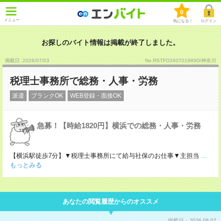
0
メニュー
気になる！
ログイン
お探しのバイト情報は掲載が終了しました。
掲載日 :2026
/
07
/
03
No.RSTFO260701989D/神奈川
税理士事務所で総務・人事・労務
派遣
ブランクOK
WEB登録・面接OK
急募！【時給1820円】横浜での総務・人事・労務
【横浜駅徒歩7分】▼税理士事務所にて給与社保のお仕事▼主担当
...
もっとみる
あなたの閲覧履歴からのオススメ
掲載日：2026.08.07