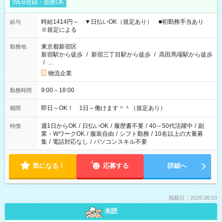
WEB登録・面接OK
時給1414円～ ▼日払いOK（規定あり） ■初勤務手当あり
給与
※規定による
東京都新宿区
勤務地
新宿駅から徒歩
/
新宿三丁目駅から徒歩
/
高田馬場駅から徒歩
/
…
物流企業
9:00～18:00
勤務時間
即日～OK！ 1日～働けます＾＾（規定あり）
期間
週1日からOK
/
日払いOK
/
履歴書不要
/
40～50代活躍中
/
副
特徴
業・WワークOK
/
服装自由
/
シフト勤務
/
10名以上の大量募
集
/
電話対応なし
/
パソコンスキル不要
気になる！
応募する
詳細へ
掲載日：2026.08.03
未読