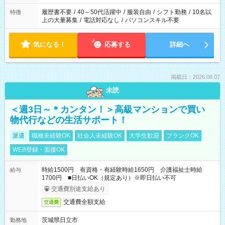
と、もう1つのお仕事の勤務時間。 合計で週40時間を超える場
合は応募できません。
履歴書不要
/
40～50代活躍中
/
服装自由
/
シフト勤務
/
10名以
特徴
上の大量募集
/
電話対応なし
/
パソコンスキル不要
気になる！
応募する
詳細へ
掲載日：2026.08.07
未読
＜週3日～＊カンタン！＞高級マンションで買い
物代行などの生活サポート！
派遣
職種未経験OK
社会人未経験OK
大学生歓迎
ブランクOK
WEB登録・面接OK
時給1500円 有資格・有経験時給1650円 介護福祉士時給
給与
1700円 ■日払いOK（規定あり）※即日払い不可
交通費別途支給あり
交通費全額支給
交通費
茨城県日立市
勤務地