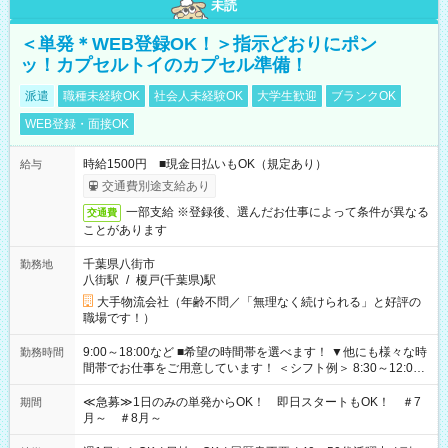
未読
＜単発＊WEB登録OK！＞指示どおりにポン
ッ！カプセルトイのカプセル準備！
派遣
職種未経験OK
社会人未経験OK
大学生歓迎
ブランクOK
WEB登録・面接OK
時給1500円 ■現金日払いもOK（規定あり）
給与
交通費別途支給あり
一部支給 ※登録後、選んだお仕事によって条件が異なる
交通費
ことがあります
千葉県八街市
勤務地
八街駅
/
榎戸(千葉県)駅
大手物流会社（年齢不問／「無理なく続けられる」と好評の
職場です！）
9:00～18:00など ■希望の時間帯を選べます！ ▼他にも様々な時
勤務時間
間帯でお仕事をご用意しています！ ＜シフト例＞ 8:30～12:00
17:00～22:00 13:00～22:00 22:00～翌6:00 など
≪急募≫1日のみの単発からOK！ 即日スタートもOK！ ＃7
期間
月～ ＃8月～