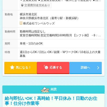
＋交通費支給 ★交通費全額支給！ ┗案件により規定あり ★日払
いOK！（規定あり） ┗働いたその日に現金GET♪ お仕事後はコ
交通費別途支給あり
ンビニATMから 日払い分を引き落とせます！ 【試用期間】試
用期間なし
横浜市港北区
勤務地
神奈川県横浜市港北区（最寄り駅：新横浜駅）
株式会社ワンベルウッズ
勤務時間は指定なし
勤務時間
変形労働時間制 想定労働時間160時間/月 【シフト例】 ・8：00
～21：00
単発・1日のみOK
期間
週1日からOK / 日払いOK / 副業・WワークOK / 10名以上の大量
特徴
募集
気になる！
応募する
詳細へ
未読
給与即払いOK！高時給！平日休み！日勤のお仕
事！仕分け作業等