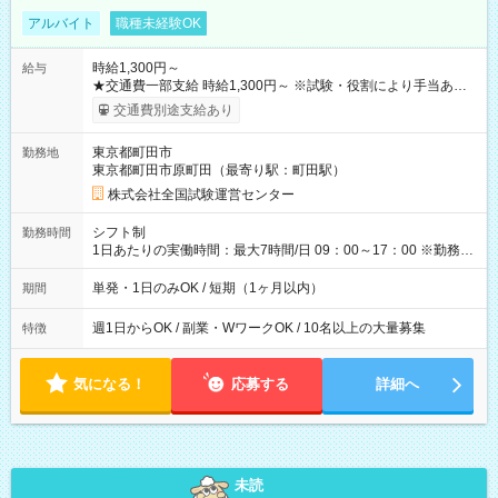
アルバイト
職種未経験OK
時給1,300円～
給与
★交通費一部支給 時給1,300円～ ※試験・役割により手当あり
※勤務回数により昇給あり 【即給（前払い）オプションあ
交通費別途支給あり
り！】 希望される場合、勤務から1週間ほどで給与の一部を受け
取れます。 ※手数料418円がかかります。 【過去試験日の収入
東京都町田市
勤務地
例】 ・河合塾模擬試験 8:30～17:30（休憩1時間） 時給1,300円
東京都町田市原町田（最寄り駅：町田駅）
×8時間＝日収10,400円＋交通費 ※当日の役割により時給＋100
円の場合あり ・国家試験 7:00～13:30（休憩なし） 時給1,300
株式会社全国試験運営センター
円（役割手当＋100円）×6時間＝日収8,400円＋交通費 【試用期
間】試用期間なし
シフト制
勤務時間
1日あたりの実働時間：最大7時間/日 09：00～17：00 ※勤務時
間は 試験により異なります。
単発・1日のみOK / 短期（1ヶ月以内）
期間
週1日からOK / 副業・WワークOK / 10名以上の大量募集
特徴
気になる！
応募する
詳細へ
未読