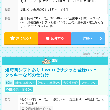
あり！ シフト例 ▼9:00～12:00 ▼9:00～17:00 ▼10:00～19:00
▼18:00～21:00
1日だけの単発OK！＃8月～ ＃9月～
期間
週1日からOK
/
日払いOK
/
40～50代活躍中
/
副業・Wワーク
特徴
OK
/
服装自由
/
シフト勤務
/
10名以上の大量募集
/
電話対応な
し
/
パソコンスキル不要
気になる！
応募する
詳細へ
掲載日：2026.08.07
未読
短時間シフトあり！WEBでサクッと登録OK＊
クッキーなどの仕分け
派遣
職種未経験OK
社会人未経験OK
大学生歓迎
ブランクOK
WEB登録・面接OK
時給1500円 ■日払い・週払いOK！(規定あり) ■現金日払いも
給与
OK(規定あり)
交通費別途支給あり