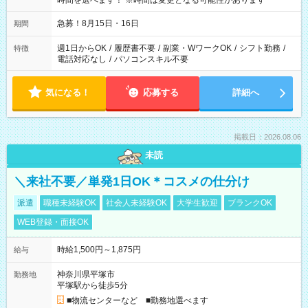
時間を選べます！ ※時間は変更となる可能性があります
急募！8月15日・16日
期間
週1日からOK
/
履歴書不要
/
副業・WワークOK
/
シフト勤務
/
特徴
電話対応なし
/
パソコンスキル不要
気になる！
応募する
詳細へ
掲載日：2026.08.06
未読
＼来社不要／単発1日OK＊コスメの仕分け
派遣
職種未経験OK
社会人未経験OK
大学生歓迎
ブランクOK
WEB登録・面接OK
時給1,500円～1,875円
給与
神奈川県平塚市
勤務地
平塚駅から徒歩5分
■物流センターなど ■勤務地選べます