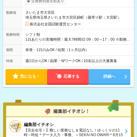
交通費別途支給あり
り！】 希望される場合、勤務から1週間ほどで給与の一部を受け
取れます。 ※手数料418円がかかります。 【過去試験日の収入
さいたま市大宮区
勤務地
例】 ・河合塾模擬試験 8:30～17:30（休憩1時間） 時給1,300円
埼玉県埼玉県さいたま市大宮区錦町（最寄り駅：大宮駅）
×8時間＝日収10,400円＋交通費 ※当日の役割により時給＋100
円の場合あり ・国家試験 7:00～13:30（休憩なし） 時給1,300
株式会社全国試験運営センター
円（役割手当＋100円）×6時間＝日収8,400円＋交通費 【試用期
間】試用期間なし
シフト制
勤務時間
1日あたりの実働時間：最大7時間/日 09：00～17：00 ※勤務時
間は 試験により異なります。
単発・1日のみOK / 短期（1ヶ月以内）
期間
週1日からOK / 副業・WワークOK / 10名以上の大量募集
特徴
気になる！
応募する
詳細へ
編集部イチオシ
【完全在宅！】難しい業務なし＆電話なし！ゆっくりの11
時～時短＊データ入力・事務、＜SEKAI NO OWARI＊8月15