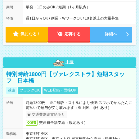
間は 試験により異なります。
単発・1日のみOK / 短期（1ヶ月以内）
期間
週1日からOK / 副業・WワークOK / 10名以上の大量募集
特徴
気になる！
応募する
詳細へ
未読
特別時給1800円【ヴァレクストラ】短期スタッ
フ 日本橋
派遣
ブランクOK
WEB登録・面接OK
時給1800円 ※ご経験・スキルにより優遇 スマホでかんたんに
給与
前払いで給与が受け取れます（※上限、条件あり）
交通費別途支給あり
交通費全額支給（規定あり）
交通費
東京都中央区
勤務地
東京都中央区 東京メトロ 日本橋駅から直結（徒歩1分）