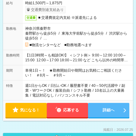
時給1,500円～1,875円
給与
交通費別途支給あり
■ 交通費規定内支給 ※派遣先による
交通費
神奈川県秦野市
勤務地
秦野駅から徒歩5分
/
東海大学前駅から徒歩5分
/
渋沢駅から
徒歩5分
/
…
■物流センターなど ■勤務地選べます
【1日3時間～も相談OK!】 ＜シフト例＞ 9:00～12:00 10:00～
勤務時間
15:00 12:00～17:00 18:00～21:00 など こちら以外の時間帯も
お気軽にご相談ください！
単発1日～！ ★勤務開始日や期間はお気軽にご相談くださ
期間
い！ ＃8月～ ＃9月～
週1日からOK
/
日払いOK
/
履歴書不要
/
40～50代活躍中
/
副
特徴
業・WワークOK
/
服装自由
/
シフト勤務
/
10名以上の大量募
集
/
電話対応なし
/
パソコンスキル不要
気になる！
応募する
詳細へ
掲載日：2026.07.25