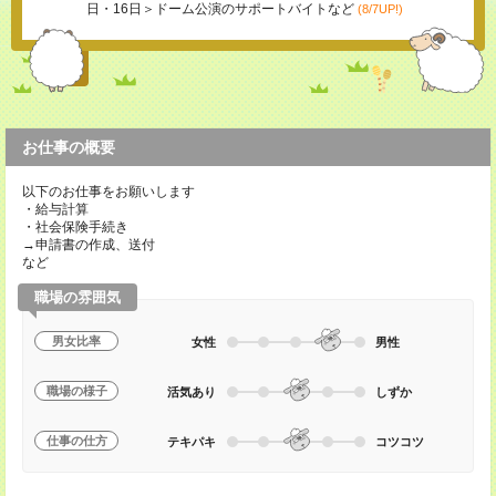
日・16日＞ドーム公演のサポートバイトなど
(8/7UP!)
お仕事の概要
以下のお仕事をお願いします
・給与計算
・社会保険手続き
→申請書の作成、送付
など
職場の雰囲気
男女比率
女性
男性
職場の様子
活気あり
しずか
仕事の仕方
テキパキ
コツコツ