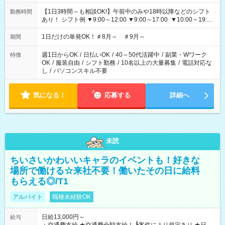
【1日3時間～も相談OK!】午前中のみや18時以降などのシフト
勤務時間
あり！ シフト例 ▼9:00～12:00 ▼9:00～17:00 ▼10:00～19:00
▼18:00～21:00
1日だけの単発OK！＃8月～ ＃9月～
期間
週1日からOK
/
日払いOK
/
40～50代活躍中
/
副業・Wワーク
特徴
OK
/
服装自由
/
シフト勤務
/
10名以上の大量募集
/
電話対応な
し
/
パソコンスキル不要
気になる！
応募する
詳細へ
未読
ちいさいかわいいキャラのイベントも！好きな
場所で働ける☆来社不要！働いたその日に給料
もらえる◎/T1
アルバイト
職種未経験OK
日給13,000円～
給与