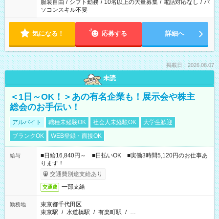
服装自由
/
シフト勤務
/
10名以上の大量募集
/
電話対応なし
/
パ
ソコンスキル不要
気になる！
応募する
詳細へ
掲載日：2026.08.07
未読
＜1日～OK！＞あの有名企業も！展示会や株主
総会のお手伝い！
アルバイト
職種未経験OK
社会人未経験OK
大学生歓迎
ブランクOK
WEB登録・面接OK
■日給16,840円～ ■日払いOK ■実働3時間5,120円のお仕事あ
給与
ります！
交通費別途支給あり
一部支給
交通費
東京都千代田区
勤務地
東京駅
/
水道橋駅
/
有楽町駅
/
…