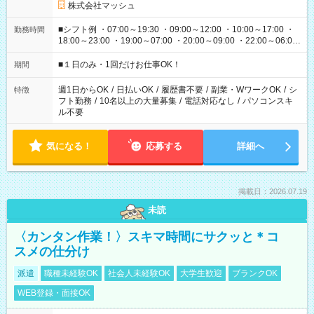
株式会社マッシュ
■シフト例 ・07:00～19:30 ・09:00～12:00 ・10:00～17:00 ・
勤務時間
18:00～23:00 ・19:00～07:00 ・20:00～09:00 ・22:00～06:00
etc ★最短で3時間で5,120円のお仕事から 15時間で2万円近く稼
げるお仕事も！ ご希望のお時間に合わせてご紹介！ ※シフトは
■１日のみ・1回だけお仕事OK！
期間
現場によって異なります。 ※勿論、休憩時間はあるのでご安心
ください！
週1日からOK
/
日払いOK
/
履歴書不要
/
副業・WワークOK
/
シ
特徴
フト勤務
/
10名以上の大量募集
/
電話対応なし
/
パソコンスキ
ル不要
気になる！
応募する
詳細へ
掲載日：2026.07.19
未読
〈カンタン作業！〉スキマ時間にサクッと＊コ
スメの仕分け
派遣
職種未経験OK
社会人未経験OK
大学生歓迎
ブランクOK
WEB登録・面接OK