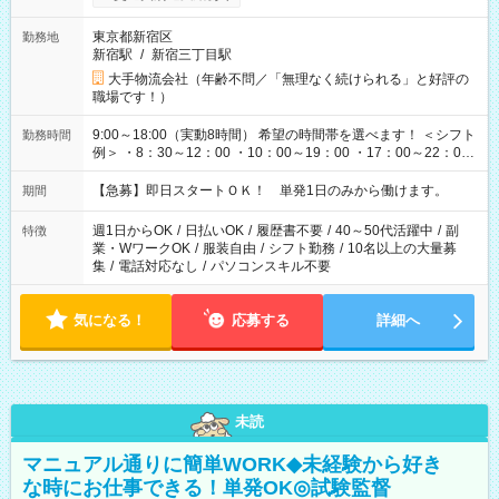
東京都新宿区
勤務地
新宿駅
/
新宿三丁目駅
大手物流会社（年齢不問／「無理なく続けられる」と好評の
職場です！）
9:00～18:00（実動8時間） 希望の時間帯を選べます！ ＜シフト
勤務時間
例＞ ・8：30～12：00 ・10：00～19：00 ・17：00～22：00
・13：00～22：00 ・22：00～翌6：00 など
【急募】即日スタートＯＫ！ 単発1日のみから働けます。
期間
週1日からOK
/
日払いOK
/
履歴書不要
/
40～50代活躍中
/
副
特徴
業・WワークOK
/
服装自由
/
シフト勤務
/
10名以上の大量募
集
/
電話対応なし
/
パソコンスキル不要
気になる！
応募する
詳細へ
未読
マニュアル通りに簡単WORK◆未経験から好き
な時にお仕事できる！単発OK◎試験監督