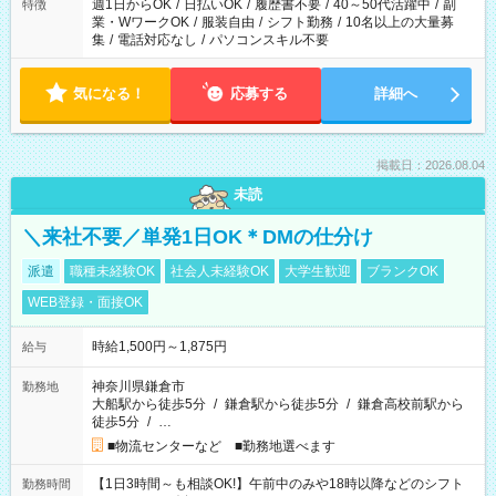
週1日からOK
/
日払いOK
/
履歴書不要
/
40～50代活躍中
/
副
特徴
業・WワークOK
/
服装自由
/
シフト勤務
/
10名以上の大量募
集
/
電話対応なし
/
パソコンスキル不要
気になる！
応募する
詳細へ
掲載日：2026.08.04
未読
＼来社不要／単発1日OK＊DMの仕分け
派遣
職種未経験OK
社会人未経験OK
大学生歓迎
ブランクOK
WEB登録・面接OK
時給1,500円～1,875円
給与
神奈川県鎌倉市
勤務地
大船駅から徒歩5分
/
鎌倉駅から徒歩5分
/
鎌倉高校前駅から
徒歩5分
/
…
■物流センターなど ■勤務地選べます
【1日3時間～も相談OK!】午前中のみや18時以降などのシフト
勤務時間