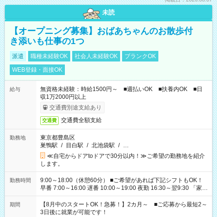
未読
【オープニング募集】おばあちゃんのお散歩付
き添いも仕事の1つ
派遣
職種未経験OK
社会人未経験OK
ブランクOK
WEB登録・面接OK
無資格未経験：時給1500円～ ■週払いOK ■扶養内OK ■日
給与
収1万2000円以上
交通費別途支給あり
交通費全額支給
交通費
東京都豊島区
勤務地
巣鴨駅
/
目白駅
/
北池袋駅
/
…
≪自宅からドアtoドアで30分以内！≫ご希望の勤務地を紹介
します。
9:00～18:00（休憩60分） ■ご希望があれば下記シフトもOK！
勤務時間
早番 7:00～16:00 遅番 10:00～19:00 夜勤 16:30～翌9:30 「家族
と休みを合わせたい」 「余裕を持って夕飯の準備がしたい」
「できれば残業はしたくない」 など、ご希望を教えてください
【8月中のスタートOK！急募！】2カ月～ ■ご応募から最短2～
期間
ね。 ※Wワーク希望の方へ 今ご覧のお仕事で希望する勤務時間
3日後に就業が可能です！