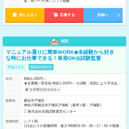
業・WワークOK
/
シフト勤務
気になる！
応募する
詳細へ
未読
マニュアル通りに簡単WORK◆未経験から好き
な時にお仕事できる！単発OK◎試験監督
アルバイト
職種未経験OK
時給1,300円～
給与
★交通費一部支給 時給1,300円～ ※試験・役割により手当あり
※勤務回数により昇給あり 【即給（前払い）オプションあ
交通費別途支給あり
り！】 希望される場合、勤務から1週間ほどで給与の一部を受け
取れます。 ※手数料418円がかかります。 【過去試験日の収入
横浜市戸塚区
勤務地
例】 ・河合塾模擬試験 8:30～17:30（休憩1時間） 時給1,300円
神奈川県横浜市戸塚区戸塚町（最寄り駅：戸塚駅）
×8時間＝日収10,400円＋交通費 ※当日の役割により時給＋100
円の場合あり ・国家試験 7:00～13:30（休憩なし） 時給1,300
株式会社全国試験運営センター
円（役割手当＋100円）×6時間＝日収8,400円＋交通費 【試用期
間】試用期間なし
シフト制
勤務時間
1日あたりの実働時間：最大7時間/日 09：00～17：00 ※勤務時