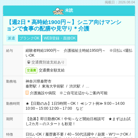
掲載日：2026.08.04
未読
【週2日＊高時給1900円～】シニア向けマンシ
ョンで食事の配膳や見守り＊介護
派遣
ブランクOK
WEB登録・面接OK
経験者時給1900円～ 介護福祉士時給1950円～ ※日払い/週払
給与
いOK
交通費別途支給あり
交通費全額支給
交通費
神奈川県秦野市
勤務地
秦野駅
/
東海大学前駅
/
渋沢駅
/
…
介護施設や病院 ※ご自宅近辺からご案内可能
★【日勤のみ】1日5時間～OK！ ≪シフト例≫ 9:00～14:00
勤務時間
10:00～15:00 12:00～17:00 など
【急募】即日勤務OK！中旬～など開始日相談可 ★まずはお試
期間
し2カ月～のスタートも歓迎！
日払いOK
/
履歴書不要
/
40～50代活躍中
/
副業・WワークOK
/
特徴