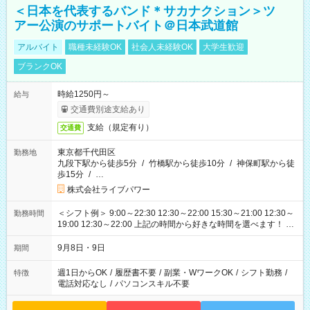
＜日本を代表するバンド＊サカナクション＞ツ
アー公演のサポートバイト＠日本武道館
アルバイト
職種未経験OK
社会人未経験OK
大学生歓迎
ブランクOK
時給1250円～
給与
交通費別途支給あり
支給（規定有り）
交通費
東京都千代田区
勤務地
九段下駅から徒歩5分
/
竹橋駅から徒歩10分
/
神保町駅から徒
歩15分
/
…
株式会社ライブパワー
＜シフト例＞ 9:00～22:30 12:30～22:00 15:30～21:00 12:30～
勤務時間
19:00 12:30～22:00 上記の時間から好きな時間を選べます！ ※
時間は変更となる可能性があります
9月8日・9日
期間
週1日からOK
/
履歴書不要
/
副業・WワークOK
/
シフト勤務
/
特徴
電話対応なし
/
パソコンスキル不要