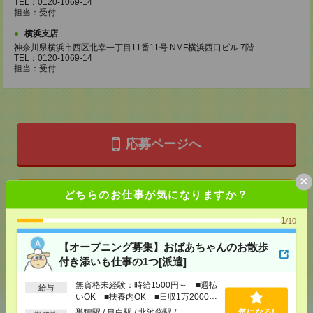
TEL：0120-1069-14
担当：受付
横浜支店
神奈川県横浜市西区北幸一丁目11番11号 NMF横浜西口ビル 7階
TEL：0120-1069-14
担当：受付
応募ページへ
×
気になる！
どちらのお仕事が気になりますか？
1
/10
メール
LINE
で送る
で送る
【オープニング募集】おばあちゃんのお散歩
付き添いも仕事の1つ[派遣]
無資格未経験：時給1500円～ ■週払
給与
シェア
ツイート
ブックマーク
いOK ■扶養内OK ■日収1万2000円
以上
巣鴨駅 / 目白駅 / 北池袋駅 / …
気になる!