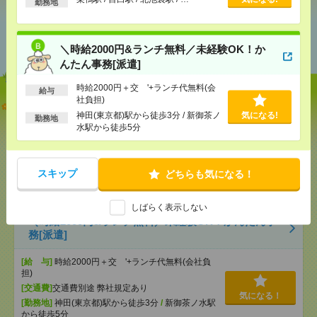
勤務地
あなたの閲覧履歴からの
おすすめ
＼時給2000円&ランチ無料／未経験OK！か
んたん事務[派遣]
時給2000円＋交 '+ランチ代無料(会
給与
社負担)
【オープニング募集】おばあちゃんのお散歩付き添
神田(東京都)駅から徒歩3分 / 新御茶ノ
気になる!
いも仕事の1つ[派遣]
勤務地
水駅から徒歩5分
[給 与]
無資格未経験：時給1500円～ ■週払い
OK ■扶養内OK ■日収1万2000円以上
[交通費]
交通費全額支給
スキップ
どちらも気になる！
気になる！
[勤務地]
巣鴨駅
/
目白駅
/
北池袋駅
/
…
しばらく表示しない
＼時給2000円&ランチ無料／未経験OK！かんたん事
務[派遣]
[給 与]
時給2000円＋交 '+ランチ代無料(会社負
担)
[交通費]
交通費別途 弊社規定あり
気になる！
[勤務地]
神田(東京都)駅から徒歩3分
/
新御茶ノ水駅
から徒歩5分