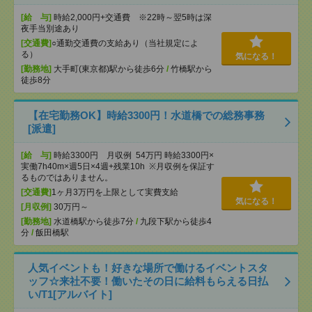
[給 与]
時給2,000円+交通費 ※22時～翌5時は深
夜手当別途あり
[交通費]
○通勤交通費の支給あり（当社規定によ
る）
気になる！
[勤務地]
大手町(東京都)駅から徒歩6分
/
竹橋駅から
徒歩8分
【在宅勤務OK】時給3300円！水道橋での総務事務
[派遣]
[給 与]
時給3300円 月収例 54万円 時給3300円×
実働7h40m×週5日×4週+残業10h ※月収例を保証す
るものではありません。
[交通費]
1ヶ月3万円を上限として実費支給
気になる！
[月収例]
30万円～
[勤務地]
水道橋駅から徒歩7分
/
九段下駅から徒歩4
分
/
飯田橋駅
人気イベントも！好きな場所で働けるイベントスタ
ッフ☆来社不要！働いたその日に給料もらえる日払
い/T1[アルバイト]