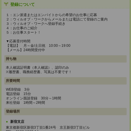
登録について
１：エン派遣またはエンバイトからの希望のお仕事に応募
２：ウィルオブ・ワークからメールまたは電話にて登録のご案内
３：ウィルオブ・ワークへ登録手続き
４：お仕事のご紹介
５：お仕事スタート！
▼応募受付時間
【電話】 月～金/土日祝 10:00～19:00
【メール】24時間受付中
持ち物
本人確認証明書（本人確認）、認印のみ
※履歴書、職務経歴書、写真は不要です！
所要時間
WEB登録 3分
電話登録 15分
オンライン面談登録 30分～1時間
来社登録 1時間～2時間
登録場所
新宿支店
東京都新宿区新宿3丁目1番24号 京王新宿3丁目ビル