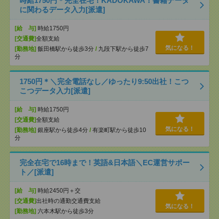
時給1750円＊完全在宅！KADOKAWA！書籍データ
に関わるデータ入力[派遣]
[給 与]
時給1750円
[交通費]
全額支給
気になる！
[勤務地]
飯田橋駅から徒歩3分
/
九段下駅から徒歩7
分
1750円＊＼完全電話なし／ゆったり9:50出社！こつ
こつデータ入力[派遣]
[給 与]
時給1750円
[交通費]
全額支給
気になる！
[勤務地]
銀座駅から徒歩4分
/
有楽町駅から徒歩10
分
完全在宅で16時まで！英語&日本語＼EC運営サポー
ト／[派遣]
[給 与]
時給2450円＋交
[交通費]
出社時の通勤交通費支給
気になる！
[勤務地]
六本木駅から徒歩3分