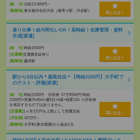
[給 与]
日給13,000円～
[勤務地]
東京都渋谷区渋谷（最寄り駅：渋谷駅）
気になる！
座り仕事！給与即払いOK！高時給！在庫管理・資料
作成[派遣]
[給 与]
時給1500円
[交通費]
交通費支給有り
気になる！
[勤務地]
藤沢駅
駅から5分以内＊服装自由＊【時給2200円】大手町で
のテスト・評価[派遣]
[給 与]
時給2200円 月収例 37万9500円 時給
2200円×実働7h45m×週5日×4週+残業15h ※月収例
を保証するものではありません。
[交通費]
1ヶ月3万円を上限として実費支給
気になる！
[月収例]
30万円～
[勤務地]
大手町(東京都)駅から徒歩1分