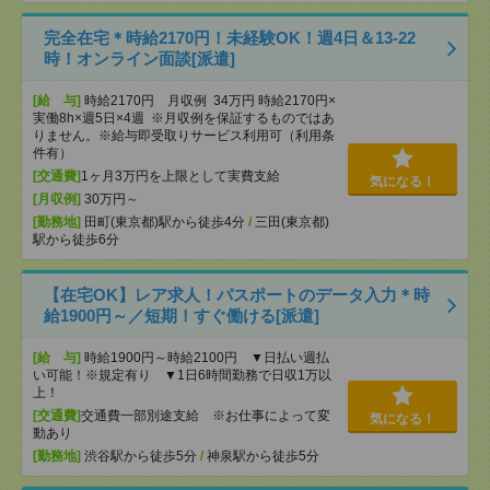
完全在宅＊時給2170円！未経験OK！週4日＆13-22
時！オンライン面談[派遣]
[給 与]
時給2170円 月収例 34万円 時給2170円×
実働8h×週5日×4週 ※月収例を保証するものではあ
りません。※給与即受取りサービス利用可（利用条
件有）
[交通費]
1ヶ月3万円を上限として実費支給
気になる！
[月収例]
30万円～
[勤務地]
田町(東京都)駅から徒歩4分
/
三田(東京都)
駅から徒歩6分
【在宅OK】レア求人！パスポートのデータ入力＊時
給1900円～／短期！すぐ働ける[派遣]
[給 与]
時給1900円～時給2100円 ▼日払い週払
い可能！※規定有り ▼1日6時間勤務で日収1万以
上！
[交通費]
交通費一部別途支給 ※お仕事によって変
気になる！
動あり
[勤務地]
渋谷駅から徒歩5分
/
神泉駅から徒歩5分