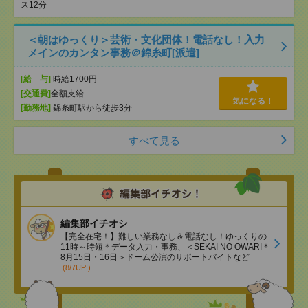
ス12分
＜朝はゆっくり＞芸術・文化団体！電話なし！入力
メインのカンタン事務＠錦糸町[派遣]
[給 与]
時給1700円
[交通費]
全額支給
気になる！
[勤務地]
錦糸町駅から徒歩3分
すべて見る
編集部イチオシ
【完全在宅！】難しい業務なし＆電話なし！ゆっくりの
11時～時短＊データ入力・事務、＜SEKAI NO OWARI＊
8月15日・16日＞ドーム公演のサポートバイトなど
(8/7UP!)