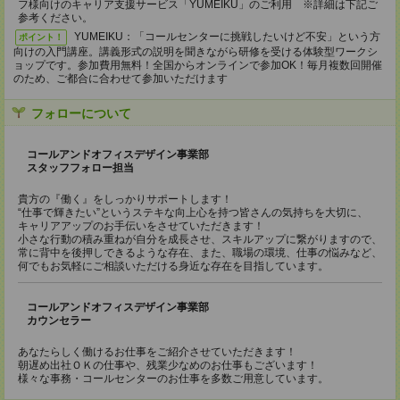
フ様向けのキャリア支援サービス「YUMEIKU」のご利用 ※詳細は下記ご
参考ください。
YUMEIKU：「コールセンターに挑戦したいけど不安」という方
ポイント！
向けの入門講座。講義形式の説明を聞きながら研修を受ける体験型ワークシ
ョップです。参加費用無料！全国からオンラインで参加OK！毎月複数回開催
のため、ご都合に合わせて参加いただけます
フォローについて
コールアンドオフィスデザイン事業部
スタッフフォロー担当
貴方の『働く』をしっかりサポートします！
“仕事で輝きたい”というステキな向上心を持つ皆さんの気持ちを大切に、
キャリアアップのお手伝いをさせていただきます！
小さな行動の積み重ねが自分を成長させ、スキルアップに繋がりますので、
常に背中を後押しできるような存在、また、職場の環境、仕事の悩みなど、
何でもお気軽にご相談いただける身近な存在を目指しています。
コールアンドオフィスデザイン事業部
カウンセラー
あなたらしく働けるお仕事をご紹介させていただきます！
朝遅め出社ＯＫの仕事や、残業少なめのお仕事もございます！
様々な事務・コールセンターのお仕事を多数ご用意しています。