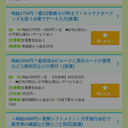
時給1750円！週3日勤務＆17時まで！キャラクターグ
ッズを扱う企業でデータ入力[派遣]
[給 与]
時給1750円～1800円＋交 ■給与の前払い
が可能な速払いサービスあり
[交通費]
交通費支給あり
気になる！
[勤務地]
青砥駅から徒歩10分
時給1850円＊返却済みICカードと貸出カードの管理
など入館対応などの受付！[派遣]
[給 与]
時給1850円＋交 【月収例】403,916円
～ ■給与の前払いが可能な速払いサービスあり
[交通費]
交通費支給あり
[月収例]
30万円～
気になる！
[勤務地]
飯田橋駅から徒歩1分
/
九段下駅から徒歩
14分
＜時給2000円＞夜間シフトメイン！大手旅行会社で
航空券の確認など困りごと対応[派遣]