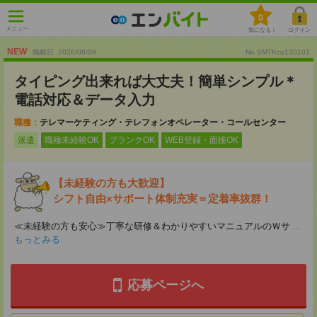
0
メニュー
気になる！
ログイン
NEW
掲載日 :2026
/
08
/
09
No.SMTKco130101
タイピング出来れば大丈夫！簡単シンプル＊
電話対応＆データ入力
職種：
テレマーケティング・テレフォンオペレーター・コールセンター
派遣
職種未経験OK
ブランクOK
WEB登録・面接OK
【未経験の方も大歓迎】
シフト自由×サポート体制充実＝定着率抜群！
≪未経験の方も安心≫丁寧な研修＆わかりやすいマニュアルのＷサ
...
もっとみる
応募ページへ