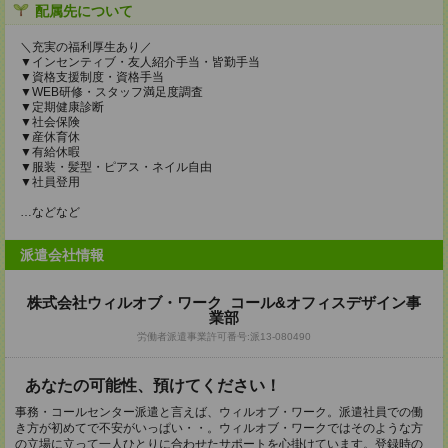
配属先について
＼充実の福利厚生あり／
▼インセンティブ・友人紹介手当・皆勤手当
▼資格支援制度・資格手当
▼WEB研修・スタッフ満足度調査
▼定期健康診断
▼社会保険
▼産休育休
▼有給休暇
▼服装・髪型・ピアス・ネイル自由
▼社員登用
…などなど
派遣会社情報
株式会社ウィルオブ・ワーク コール&オフィスデザイン事
業部
労働者派遣事業許可番号:派13-080490
あなたの可能性、預けてください！
事務・コールセンター派遣と言えば、ウィルオブ・ワーク。派遣社員での働
き方が初めてで不安がいっぱい・・。ウィルオブ・ワークではそのような方
の立場に立って一人ひとりに合わせたサポートを心掛けています。登録時の