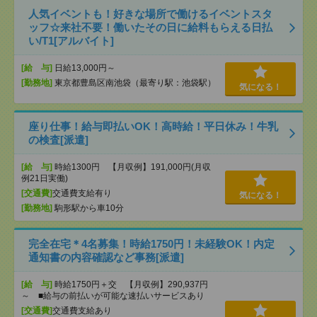
人気イベントも！好きな場所で働けるイベントスタ
ッフ☆来社不要！働いたその日に給料もらえる日払
い/T1[アルバイト]
[給 与]
日給13,000円～
[勤務地]
東京都豊島区南池袋（最寄り駅：池袋駅）
気になる！
座り仕事！給与即払いOK！高時給！平日休み！牛乳
の検査[派遣]
[給 与]
時給1300円 【月収例】191,000円(月収
例21日実働)
[交通費]
交通費支給有り
気になる！
[勤務地]
駒形駅から車10分
完全在宅＊4名募集！時給1750円！未経験OK！内定
通知書の内容確認など事務[派遣]
[給 与]
時給1750円＋交 【月収例】290,937円
～ ■給与の前払いが可能な速払いサービスあり
[交通費]
交通費支給あり