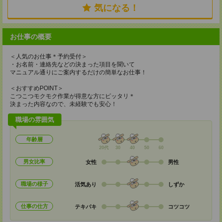
気になる！
お仕事の概要
＜人気のお仕事＊予約受付＞
・お名前・連絡先などの決まった項目を聞いて
マニュアル通りにご案内するだけの簡単なお仕事！
＜おすすめPOINT＞
こつこつモクモク作業が得意な方にピッタリ＊
決まった内容なので、未経験でも安心！
職場の雰囲気
年齢層
20代
30
40
50
60
男女比率
女性
男性
職場の様子
活気あり
しずか
仕事の仕方
テキパキ
コツコツ