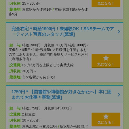
[月収例]
25～30万円
気になる！
[勤務地]
東京駅から徒歩1分
/
京橋(東京都)駅から徒
歩5分
完全在宅＊時給1900円！未経験OK！SNSチームでア
ーティスト写真のレタッチ[派遣]
[給 与]
時給1900円 月収例 31万円 時給1900円×
実働8h×週5日×4週+残業5h ※月収例を保証するも
のではありません。※給与即受取りサービス利用可
（利用条件有）
気になる！
[交通費]
1ヶ月3万円を上限として実費支給
[月収例]
30万円～
[勤務地]
市ケ谷駅から徒歩3分
1750円＊【図書館や博物館が好きなかたへ】本に囲
まれてお仕事＊事務[派遣]
[給 与]
時給1750円 月収例 245,000円
[交通費]
全額支給
[月収例]
20～25万円
気になる！
[勤務地]
東所沢駅から徒歩10分
/
所沢駅から民間バ