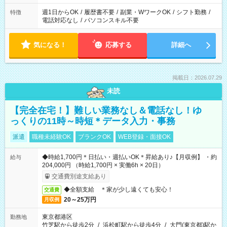
週1日からOK
/
履歴書不要
/
副業・WワークOK
/
シフト勤務
/
特徴
電話対応なし
/
パソコンスキル不要
気になる！
応募する
詳細へ
掲載日：2026.07.29
未読
【完全在宅！】難しい業務なし＆電話なし！ゆ
っくりの11時～時短＊データ入力・事務
派遣
職種未経験OK
ブランクOK
WEB登録・面接OK
◆時給1,700円＊日払い・週払いOK＊昇給あり♪【月収例】 ・約
給与
204,000円 （時給1,700円 × 実働6h × 20日）
交通費別途支給あり
◆全額支給 ＊家が少し遠くても安心！
交通費
20～25万円
月収例
東京都港区
勤務地
竹芝駅から徒歩2分
/
浜松町駅から徒歩4分
/
大門(東京都)駅か