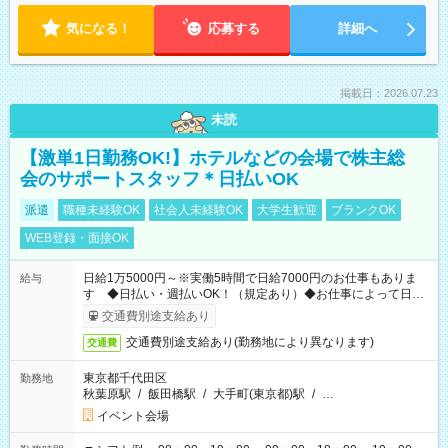
気になる！
応募する
詳細へ
掲載日：2026.07.23
未読
【激単1日勤務OK!】ホテルなどの会場で株主総
会のサポートスタッフ＊日払いOK
派遣
職種未経験OK
社会人未経験OK
大学生歓迎
ブランクOK
WEB登録・面接OK
日給1万5000円～※実働5時間で日給7000円のお仕事もありま
給与
す ◆日払い・週払いOK！（規定あり）◆お仕事によって日給
も異なります
交通費別途支給あり
交通費別途支給あり(勤務地により異なります)
交通費
東京都千代田区
勤務地
秋葉原駅
/
飯田橋駅
/
大手町(東京都)駅
/
…
イベント会場