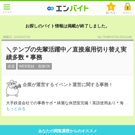
0
メニュー
気になる！
ログイン
お探しのバイト情報は掲載が終了しました。
掲載日 :2026
/
07
/
15
No.TEMPGT26-0521186
＼テンプの先輩活躍中／直接雇用切り替え実
績多数＊事務
派遣
WEB登録・面接OK
企業が運営するイベント運営に関する事務！
大手鉄道会社での事務サポ＊綺麗な休憩室完備！英語使用あり＊海
...
もっとみる
あなたの閲覧履歴からのオススメ