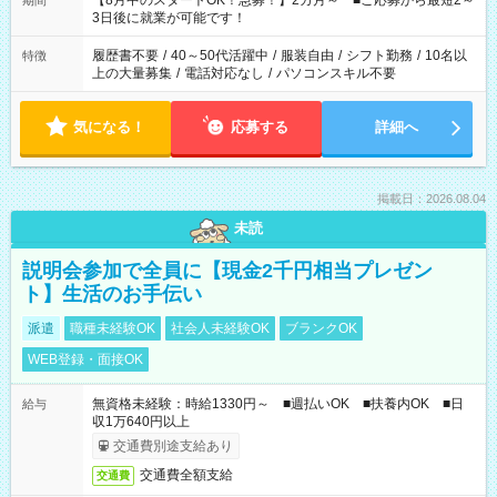
【8月中のスタートOK！急募！】2カ月～ ■ご応募から最短2～
期間
ね。 ※Wワーク希望の方へ 今ご覧のお仕事で希望する勤務時間
3日後に就業が可能です！
と、もう1つのお仕事の勤務時間。 合計で週40時間を超える場
合は応募できません。
履歴書不要
/
40～50代活躍中
/
服装自由
/
シフト勤務
/
10名以
特徴
上の大量募集
/
電話対応なし
/
パソコンスキル不要
気になる！
応募する
詳細へ
掲載日：2026.08.04
未読
説明会参加で全員に【現金2千円相当プレゼン
ト】生活のお手伝い
派遣
職種未経験OK
社会人未経験OK
ブランクOK
WEB登録・面接OK
無資格未経験：時給1330円～ ■週払いOK ■扶養内OK ■日
給与
収1万640円以上
交通費別途支給あり
交通費全額支給
交通費