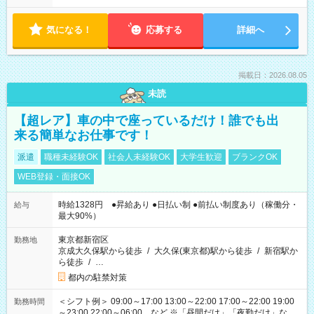
気になる！
応募する
詳細へ
掲載日：2026.08.05
未読
【超レア】車の中で座っているだけ！誰でも出
来る簡単なお仕事です！
派遣
職種未経験OK
社会人未経験OK
大学生歓迎
ブランクOK
WEB登録・面接OK
時給1328円 ●昇給あり ●日払い制 ●前払い制度あり（稼働分・
給与
最大90%）
東京都新宿区
勤務地
京成大久保駅から徒歩
/
大久保(東京都)駅から徒歩
/
新宿駅か
ら徒歩
/
…
都内の駐禁対策
＜シフト例＞ 09:00～17:00 13:00～22:00 17:00～22:00 19:00
勤務時間
～23:00 22:00～06:00 など ※「昼間だけ」「夜勤だけ」など