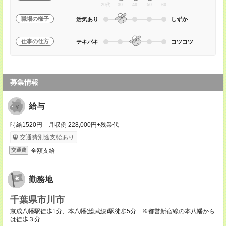
20代
30
40
50
60
職場の様子
活気あり
しずか
仕事の仕方
テキパキ
コツコツ
募集情報
給与
時給1520円 月収例 228,000円+残業代
交通費別途支給あり
全額支給
交通費
勤務地
千葉県市川市
京成八幡駅徒歩1分、本八幡(総武線)駅徒歩5分 ※都営新宿線の本八幡から
は徒歩３分