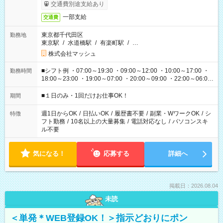
交通費別途支給あり
一部支給
交通費
東京都千代田区
勤務地
東京駅
/
水道橋駅
/
有楽町駅
/
…
株式会社マッシュ
■シフト例 ・07:00～19:30 ・09:00～12:00 ・10:00～17:00 ・
勤務時間
18:00～23:00 ・19:00～07:00 ・20:00～09:00 ・22:00～06:00
etc ★最短で3時間で5,120円のお仕事から 15時間で2万円近く稼
げるお仕事も！ ご希望のお時間に合わせてご紹介！ ※シフトは
■１日のみ・1回だけお仕事OK！
期間
現場によって異なります。 ※勿論、休憩時間はあるのでご安心
ください！
週1日からOK
/
日払いOK
/
履歴書不要
/
副業・WワークOK
/
シ
特徴
フト勤務
/
10名以上の大量募集
/
電話対応なし
/
パソコンスキ
ル不要
気になる！
応募する
詳細へ
掲載日：2026.08.04
未読
＜単発＊WEB登録OK！＞指示どおりにポン