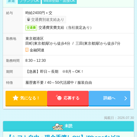
派遣
ブランクOK
WEB登録・面接OK
時給2400円＋交
給与
交通費別途支給あり
交通費実費支給（当社規定あり）
交通費
東京都港区
勤務地
田町(東京都)駅から徒歩4分
/
三田(東京都)駅から徒歩7分
金融関連
8:30～12:30
勤務時間
【急募】即日～長期 ※8月～OK！
期間
履歴書不要
/
40～50代活躍中
/
服装自由
特徴
気になる！
応募する
詳細へ
掲載日：2026.07.30
未読