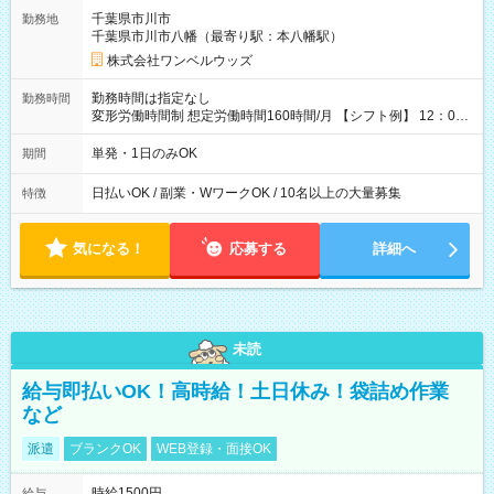
ATMから 日払い分を引き落とせます！ 【試用期間】試用期間
千葉県市川市
勤務地
なし
千葉県市川市八幡（最寄り駅：本八幡駅）
株式会社ワンベルウッズ
勤務時間は指定なし
勤務時間
変形労働時間制 想定労働時間160時間/月 【シフト例】 12：00
～22：00
単発・1日のみOK
期間
日払いOK / 副業・WワークOK / 10名以上の大量募集
特徴
気になる！
応募する
詳細へ
未読
給与即払いOK！高時給！土日休み！袋詰め作業
など
派遣
ブランクOK
WEB登録・面接OK
時給1500円
給与