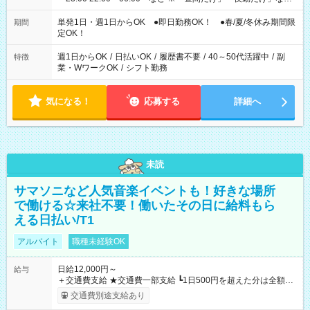
の希望OK
単発1日・週1日からOK ●即日勤務OK！ ●春/夏/冬休み期間限
期間
定OK！
週1日からOK
/
日払いOK
/
履歴書不要
/
40～50代活躍中
/
副
特徴
業・WワークOK
/
シフト勤務
気になる！
応募する
詳細へ
未読
サマソニなど人気音楽イベントも！好きな場所
で働ける☆来社不要！働いたその日に給料もら
える日払い/T1
アルバイト
職種未経験OK
日給12,000円～
給与
＋交通費支給 ★交通費一部支給 ┗1日500円を超えた分は全額支
給！ ※往復500円以内の方は自己負担となります ★日払いOK！
交通費別途支給あり
（規定あり） ┗働いたその日に現金GET♪ お仕事後はコンビニ