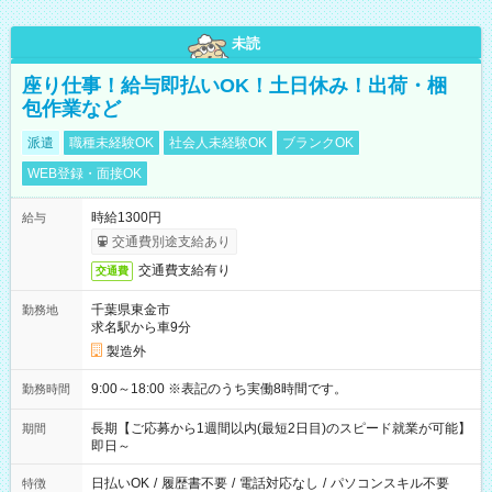
未読
座り仕事！給与即払いOK！土日休み！出荷・梱
包作業など
派遣
職種未経験OK
社会人未経験OK
ブランクOK
WEB登録・面接OK
時給1300円
給与
交通費別途支給あり
交通費支給有り
交通費
千葉県東金市
勤務地
求名駅から車9分
製造外
9:00～18:00 ※表記のうち実働8時間です。
勤務時間
長期【ご応募から1週間以内(最短2日目)のスピード就業が可能】
期間
即日～
日払いOK
/
履歴書不要
/
電話対応なし
/
パソコンスキル不要
特徴