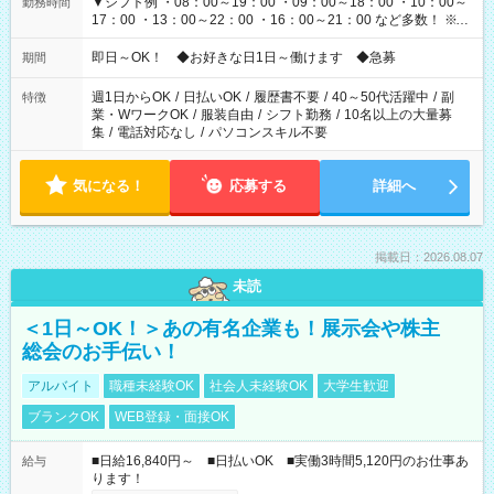
▼シフト例 ・08：00～19：00 ・09：00～18：00 ・10：00～
勤務時間
17：00 ・13：00～22：00 ・16：00～21：00 など多数！ ※お
仕事により勤務時間が異なります
即日～OK！ ◆お好きな日1日～働けます ◆急募
期間
週1日からOK
/
日払いOK
/
履歴書不要
/
40～50代活躍中
/
副
特徴
業・WワークOK
/
服装自由
/
シフト勤務
/
10名以上の大量募
集
/
電話対応なし
/
パソコンスキル不要
気になる！
応募する
詳細へ
掲載日：2026.08.07
未読
＜1日～OK！＞あの有名企業も！展示会や株主
総会のお手伝い！
アルバイト
職種未経験OK
社会人未経験OK
大学生歓迎
ブランクOK
WEB登録・面接OK
■日給16,840円～ ■日払いOK ■実働3時間5,120円のお仕事あ
給与
ります！