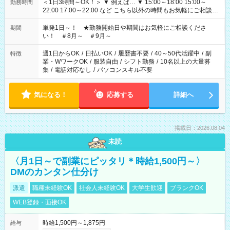
＜1日3時間～OK！＞ ▼ 例えば… ▼ 15:00～18:00 15:00～
勤務時間
22:00 17:00～22:00 など こちら以外の時間もお気軽にご相談く
ださい！
単発1日～！ ★勤務開始日や期間はお気軽にご相談くださ
期間
い！ ＃8月～ ＃9月～
週1日からOK
/
日払いOK
/
履歴書不要
/
40～50代活躍中
/
副
特徴
業・WワークOK
/
服装自由
/
シフト勤務
/
10名以上の大量募
集
/
電話対応なし
/
パソコンスキル不要
気になる！
応募する
詳細へ
掲載日：2026.08.04
未読
〈月1日～で副業にピッタリ＊時給1,500円～〉
DMのカンタン仕分け
派遣
職種未経験OK
社会人未経験OK
大学生歓迎
ブランクOK
WEB登録・面接OK
時給1,500円～1,875円
給与