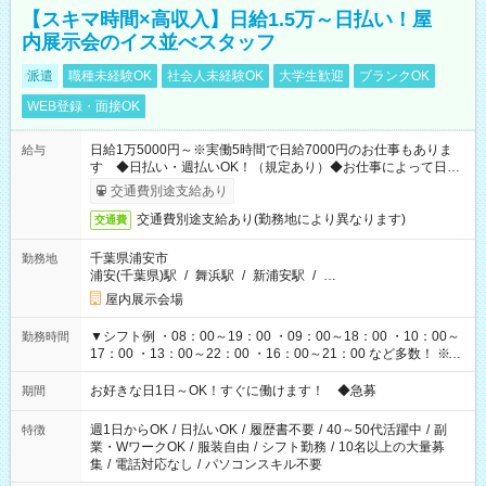
【スキマ時間×高収入】日給1.5万～日払い！屋
内展示会のイス並べスタッフ
派遣
職種未経験OK
社会人未経験OK
大学生歓迎
ブランクOK
WEB登録・面接OK
日給1万5000円～※実働5時間で日給7000円のお仕事もありま
給与
す ◆日払い・週払いOK！（規定あり）◆お仕事によって日給
も異なります
交通費別途支給あり
交通費別途支給あり(勤務地により異なります)
交通費
千葉県浦安市
勤務地
浦安(千葉県)駅
/
舞浜駅
/
新浦安駅
/
…
屋内展示会場
▼シフト例 ・08：00～19：00 ・09：00～18：00 ・10：00～
勤務時間
17：00 ・13：00～22：00 ・16：00～21：00 など多数！ ※お
仕事により勤務時間が異なります
お好きな日1日～OK！すぐに働けます！ ◆急募
期間
週1日からOK
/
日払いOK
/
履歴書不要
/
40～50代活躍中
/
副
特徴
業・WワークOK
/
服装自由
/
シフト勤務
/
10名以上の大量募
集
/
電話対応なし
/
パソコンスキル不要