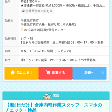
時給1,300円～
給与
★交通費一部支給 時給1,300円～ ※試験・役割により手当あり
※勤務回数により昇給あり 【即給（前払い）オプションあ
交通費別途支給あり
り！】 希望される場合、勤務から1週間ほどで給与の一部を受け
取れます。 ※手数料418円がかかります。 【過去試験日の収入
千葉県市川市
勤務地
例】 ・河合塾模擬試験 8:30～17:30（休憩1時間） 時給1,300円
千葉県市川市八幡（最寄り駅：本八幡駅）
×8時間＝日収10,400円＋交通費 ※当日の役割により時給＋100
円の場合あり ・国家試験 7:00～13:30（休憩なし） 時給1,300
株式会社全国試験運営センター
円（役割手当＋100円）×6時間＝日収8,400円＋交通費 【試用期
間】試用期間なし
シフト制
勤務時間
1日あたりの実働時間：最大7時間/日 09：00～17：00 ※勤務時
間は 試験により異なります。
単発・1日のみOK / 短期（1ヶ月以内）
期間
週1日からOK / 副業・WワークOK / 10名以上の大量募集
特徴
気になる！
応募する
詳細へ
未読
【週2日だけ】倉庫内軽作業スタッフ スマホの
チェック・検品