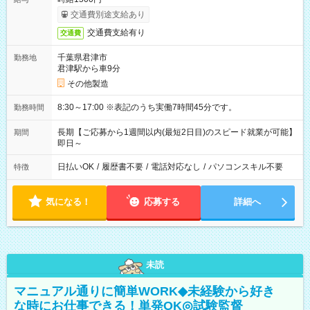
交通費別途支給あり
交通費支給有り
交通費
千葉県君津市
勤務地
君津駅から車9分
その他製造
8:30～17:00 ※表記のうち実働7時間45分です。
勤務時間
長期【ご応募から1週間以内(最短2日目)のスピード就業が可能】
期間
即日～
日払いOK
/
履歴書不要
/
電話対応なし
/
パソコンスキル不要
特徴
気になる！
応募する
詳細へ
未読
マニュアル通りに簡単WORK◆未経験から好き
な時にお仕事できる！単発OK◎試験監督