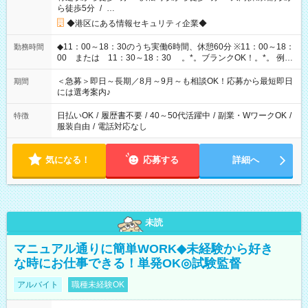
ら徒歩5分
/
…
◆港区にある情報セキュリティ企業◆
◆11：00～18：30のうち実働6時間、休憩60分 ※11：00～18：
勤務時間
00 または 11：30～18：30 。*。ブランクOK！。*。 例え
ば前職が、 在宅/財団法人/事務/コールセンター/受付/販売/カフェ
スタッフ スイーツ販売/ホテルフロント/化粧品販売/など 様々な
＜急募＞即日～長期／8月～9月～も相談OK！応募から最短即日
期間
業界から入社して活躍されています♪
には選考案内♪
日払いOK
/
履歴書不要
/
40～50代活躍中
/
副業・WワークOK
/
特徴
服装自由
/
電話対応なし
気になる！
応募する
詳細へ
未読
マニュアル通りに簡単WORK◆未経験から好き
な時にお仕事できる！単発OK◎試験監督
アルバイト
職種未経験OK