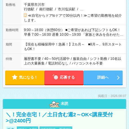
千葉県市川市
勤務地
行徳駅
/
南行徳駅
/
市川塩浜駅
/
…
≪自宅からドアtoドアで30分以内！≫ご希望の勤務地を紹介
します。
9:00～18:00（休憩60分） ■ご希望があれば下記シフトもOK！
勤務時間
早番 7:00～16:00 遅番 10:00～19:00 「家族と休みを合わせた
い」 「余裕を持って夕飯の準備がしたい」 「できれば残業はし
たくない」 など、ご希望を教えてくださいね。 ※Wワーク希望
【現在も積極採用中！急募！】2カ月～ ■8月～、9月スタート
期間
の方へ 今ご覧のお仕事で希望する勤務時間と、もう1つのお仕事
もOK！
の勤務時間。 合計で週40時間を超える場合は応募できません。
履歴書不要
/
40～50代活躍中
/
服装自由
/
シフト勤務
/
10名以
特徴
上の大量募集
/
電話対応なし
/
パソコンスキル不要
気になる！
応募する
詳細へ
掲載日：2026.08.07
未読
＼！完全在宅！／土日含む週2～OK<講座受付
>@2400円