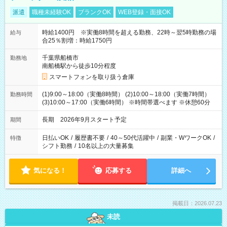
派遣
職種未経験OK
ブランクOK
WEB登録・面接OK
時給1400円 ※実働8時間を超える勤務、22時～翌5時勤務の場
給与
合25％割増：時給1750円
千葉県船橋市
勤務地
南船橋駅から徒歩10分程度
スマートフォンを取り扱う倉庫
(1)9:00～18:00（実働8時間） (2)10:00～18:00（実働7時間）
勤務時間
(3)10:00～17:00（実働6時間） ※時間帯選べます ※休憩60分
長期 2026年9月スタート予定
期間
日払いOK
/
履歴書不要
/
40～50代活躍中
/
副業・WワークOK
/
特徴
シフト勤務
/
10名以上の大量募集
気になる！
応募する
詳細へ
掲載日：2026.07.23
未読