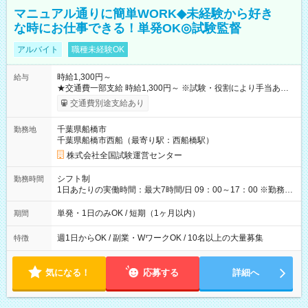
マニュアル通りに簡単WORK◆未経験から好き
な時にお仕事できる！単発OK◎試験監督
アルバイト
職種未経験OK
時給1,300円～
給与
★交通費一部支給 時給1,300円～ ※試験・役割により手当あり
※勤務回数により昇給あり 【即給（前払い）オプションあ
交通費別途支給あり
り！】 希望される場合、勤務から1週間ほどで給与の一部を受け
取れます。 ※手数料418円がかかります。 【過去試験日の収入
千葉県船橋市
勤務地
例】 ・河合塾模擬試験 8:30～17:30（休憩1時間） 時給1,300円
千葉県船橋市西船（最寄り駅：西船橋駅）
×8時間＝日収10,400円＋交通費 ※当日の役割により時給＋100
円の場合あり ・国家試験 7:00～13:30（休憩なし） 時給1,300
株式会社全国試験運営センター
円（役割手当＋100円）×6時間＝日収8,400円＋交通費 【試用期
間】試用期間なし
シフト制
勤務時間
1日あたりの実働時間：最大7時間/日 09：00～17：00 ※勤務時
間は 試験により異なります。
単発・1日のみOK / 短期（1ヶ月以内）
期間
週1日からOK / 副業・WワークOK / 10名以上の大量募集
特徴
気になる！
応募する
詳細へ