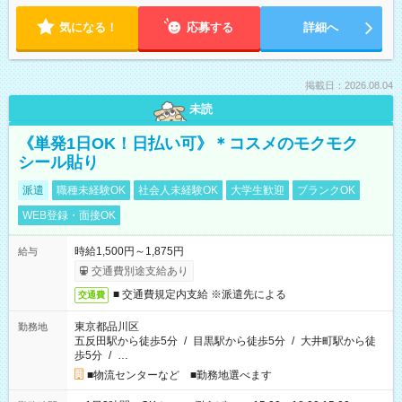
気になる！
応募する
詳細へ
掲載日：2026.08.04
未読
《単発1日OK！日払い可》＊コスメのモクモク
シール貼り
派遣
職種未経験OK
社会人未経験OK
大学生歓迎
ブランクOK
WEB登録・面接OK
時給1,500円～1,875円
給与
交通費別途支給あり
■ 交通費規定内支給 ※派遣先による
交通費
東京都品川区
勤務地
五反田駅から徒歩5分
/
目黒駅から徒歩5分
/
大井町駅から徒
歩5分
/
…
■物流センターなど ■勤務地選べます