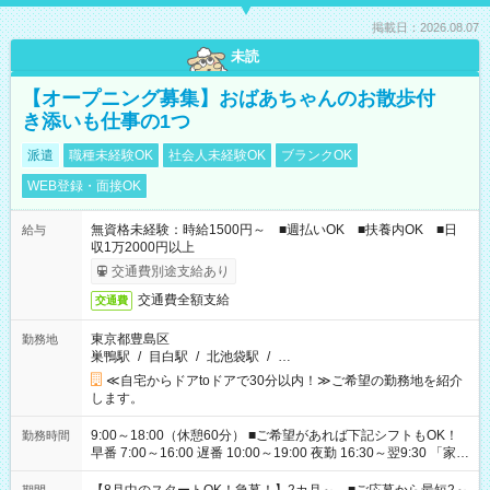
掲載日：2026.08.07
未読
【オープニング募集】おばあちゃんのお散歩付
き添いも仕事の1つ
派遣
職種未経験OK
社会人未経験OK
ブランクOK
WEB登録・面接OK
無資格未経験：時給1500円～ ■週払いOK ■扶養内OK ■日
給与
収1万2000円以上
交通費別途支給あり
交通費全額支給
交通費
東京都豊島区
勤務地
巣鴨駅
/
目白駅
/
北池袋駅
/
…
≪自宅からドアtoドアで30分以内！≫ご希望の勤務地を紹介
します。
9:00～18:00（休憩60分） ■ご希望があれば下記シフトもOK！
勤務時間
早番 7:00～16:00 遅番 10:00～19:00 夜勤 16:30～翌9:30 「家族
と休みを合わせたい」 「余裕を持って夕飯の準備がしたい」
「できれば残業はしたくない」 など、ご希望を教えてください