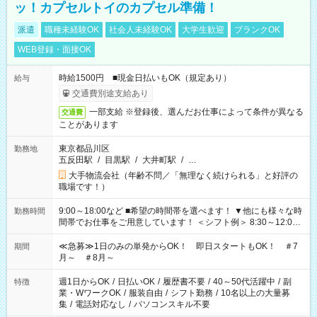
ッ！カプセルトイのカプセル準備！
派遣
職種未経験OK
社会人未経験OK
大学生歓迎
ブランクOK
WEB登録・面接OK
時給1500円 ■現金日払いもOK（規定あり）
給与
交通費別途支給あり
一部支給 ※登録後、選んだお仕事によって条件が異なる
交通費
ことがあります
東京都品川区
勤務地
五反田駅
/
目黒駅
/
大井町駅
/
…
大手物流会社（年齢不問／「無理なく続けられる」と好評の
職場です！）
9:00～18:00など ■希望の時間帯を選べます！ ▼他にも様々な時
勤務時間
間帯でお仕事をご用意しています！ ＜シフト例＞ 8:30～12:00
17:00～22:00 13:00～22:00 22:00～翌6:00 など
≪急募≫1日のみの単発からOK！ 即日スタートもOK！ ＃7
期間
月～ ＃8月～
週1日からOK
/
日払いOK
/
履歴書不要
/
40～50代活躍中
/
副
特徴
業・WワークOK
/
服装自由
/
シフト勤務
/
10名以上の大量募
集
/
電話対応なし
/
パソコンスキル不要