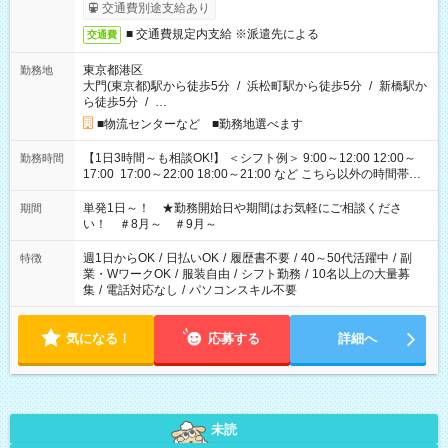
交通費別途支給あり
■ 交通費規定内支給 ※派遣先による
交通費
東京都港区
勤務地
大門(東京都)駅から徒歩5分
/
浜松町駅から徒歩5分
/
新橋駅か
ら徒歩5分
/
…
■物流センターなど ■勤務地選べます
【1日3時間～も相談OK!】 ＜シフト例＞ 9:00～12:00 12:00～
勤務時間
17:00 17:00～22:00 18:00～21:00 など こちら以外の時間帯も
お気軽にご相談ください！
単発1日～！ ★勤務開始日や期間はお気軽にご相談くださ
期間
い！ ＃8月～ ＃9月～
週1日からOK
/
日払いOK
/
履歴書不要
/
40～50代活躍中
/
副
特徴
業・WワークOK
/
服装自由
/
シフト勤務
/
10名以上の大量募
集
/
電話対応なし
/
パソコンスキル不要
気になる！
応募する
詳細へ
未読