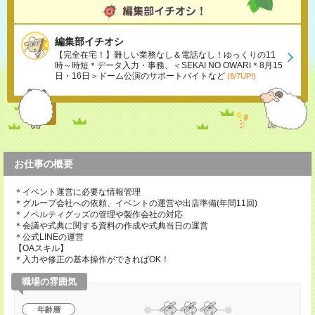
編集部イチオシ
【完全在宅！】難しい業務なし＆電話なし！ゆっくりの11
時～時短＊データ入力・事務、＜SEKAI NO OWARI＊8月15
日・16日＞ドーム公演のサポートバイトなど
(8/7UP!)
お仕事の概要
＊イベント運営に必要な情報管理
＊グループ会社への依頼、イベントの運営や出店準備(年間11回)
＊ノベルティグッズの管理や製作会社の対応
＊会議や式典に関する資料の作成や式典当日の運営
＊公式LINEの運営
【OAスキル】
＊入力や修正の基本操作ができればOK！
職場の雰囲気
年齢層