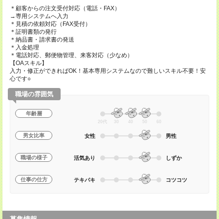
＊顧客からの注文受付対応（電話・FAX）
→専用システムへ入力
＊見積の依頼対応（FAX受付）
＊証明書類の発行
＊納品書・請求書の発送
＊入金処理
＊電話対応、郵便物管理、来客対応（少なめ）
【OAスキル】
入力・修正ができればOK！基本専用システムなので難しいスキル不要！安
心です○
職場の雰囲気
年齢層
20代
30
40
50
60
男女比率
女性
男性
職場の様子
活気あり
しずか
仕事の仕方
テキパキ
コツコツ