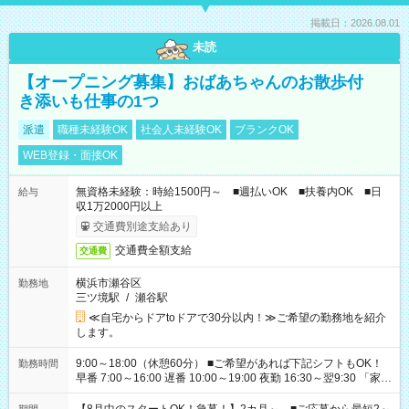
掲載日：2026.08.01
未読
【オープニング募集】おばあちゃんのお散歩付
き添いも仕事の1つ
派遣
職種未経験OK
社会人未経験OK
ブランクOK
WEB登録・面接OK
無資格未経験：時給1500円～ ■週払いOK ■扶養内OK ■日
給与
収1万2000円以上
交通費別途支給あり
交通費全額支給
交通費
横浜市瀬谷区
勤務地
三ツ境駅
/
瀬谷駅
≪自宅からドアtoドアで30分以内！≫ご希望の勤務地を紹介
します。
9:00～18:00（休憩60分） ■ご希望があれば下記シフトもOK！
勤務時間
早番 7:00～16:00 遅番 10:00～19:00 夜勤 16:30～翌9:30 「家族
と休みを合わせたい」 「余裕を持って夕飯の準備がしたい」
「できれば残業はしたくない」 など、ご希望を教えてください