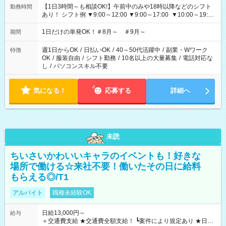
【1日3時間～も相談OK!】午前中のみや18時以降などのシフト
勤務時間
あり！ シフト例 ▼9:00～12:00 ▼9:00～17:00 ▼10:00～19:00
▼18:00～21:00
1日だけの単発OK！＃8月～ ＃9月～
期間
週1日からOK
/
日払いOK
/
40～50代活躍中
/
副業・Wワーク
特徴
OK
/
服装自由
/
シフト勤務
/
10名以上の大量募集
/
電話対応な
し
/
パソコンスキル不要
気になる！
応募する
詳細へ
未読
ちいさいかわいいキャラのイベントも！好きな
場所で働ける☆来社不要！働いたその日に給料
もらえる◎/T1
アルバイト
職種未経験OK
日給13,000円～
給与
＋交通費支給 ★交通費全額支給！ ┗案件により規定あり ★日払