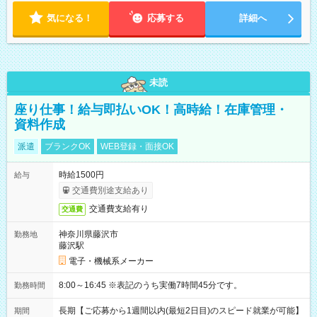
気になる！
応募する
詳細へ
未読
座り仕事！給与即払いOK！高時給！在庫管理・
資料作成
派遣
ブランクOK
WEB登録・面接OK
時給1500円
給与
交通費別途支給あり
交通費支給有り
交通費
神奈川県藤沢市
勤務地
藤沢駅
電子・機械系メーカー
8:00～16:45 ※表記のうち実働7時間45分です。
勤務時間
長期【ご応募から1週間以内(最短2日目)のスピード就業が可能】
期間