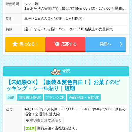
間】試用期間なし
シフト制
勤務時間
1日あたりの実働時間：最大7時間/日 09：00～17：00 ※勤務時
間は 試験により異なります。
単発・1日のみOK / 短期（1ヶ月以内）
期間
週1日からOK / 副業・WワークOK / 10名以上の大量募集
特徴
気になる！
応募する
詳細へ
未読
【未経験OK】【服装＆髪色自由！】お菓子のピ
ッキング・シール貼り｜短期
派遣
職種未経験OK
ブランクOK
WEB登録・面接OK
時給1400円／月収例：117,600円＝1,400円×4時間×21日勤務の
給与
場合＋交通費別途支給
交通費別途支給あり
実費支給／当社規定あり。
交通費