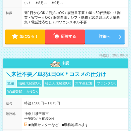
い！ ＃8月～ ＃9月～
週1日からOK
/
日払いOK
/
履歴書不要
/
40～50代活躍中
/
副
特徴
業・WワークOK
/
服装自由
/
シフト勤務
/
10名以上の大量募
集
/
電話対応なし
/
パソコンスキル不要
気になる！
応募する
詳細へ
掲載日：2026.08.06
未読
＼来社不要／単発1日OK＊コスメの仕分け
派遣
職種未経験OK
社会人未経験OK
大学生歓迎
ブランクOK
WEB登録・面接OK
時給1,500円～1,875円
給与
神奈川県平塚市
勤務地
平塚駅から徒歩5分
■物流センターなど ■勤務地選べます