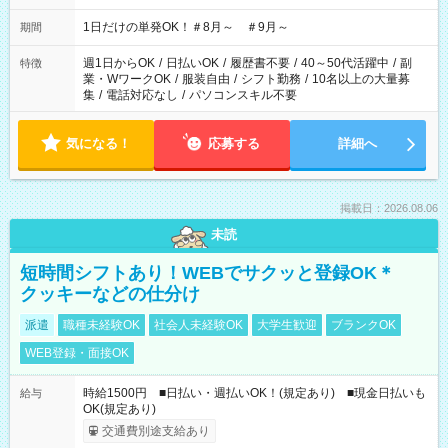
1日だけの単発OK！＃8月～ ＃9月～
期間
週1日からOK
/
日払いOK
/
履歴書不要
/
40～50代活躍中
/
副
特徴
業・WワークOK
/
服装自由
/
シフト勤務
/
10名以上の大量募
集
/
電話対応なし
/
パソコンスキル不要
気になる！
応募する
詳細へ
掲載日：2026.08.06
未読
短時間シフトあり！WEBでサクッと登録OK＊
クッキーなどの仕分け
派遣
職種未経験OK
社会人未経験OK
大学生歓迎
ブランクOK
WEB登録・面接OK
時給1500円 ■日払い・週払いOK！(規定あり) ■現金日払いも
給与
OK(規定あり)
交通費別途支給あり