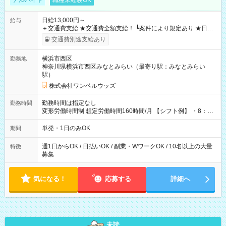
アルバイト
職種未経験OK
日給13,000円～
給与
＋交通費支給 ★交通費全額支給！ ┗案件により規定あり ★日払
いOK！（規定あり） ┗働いたその日に現金GET♪ お仕事後はコ
交通費別途支給あり
ンビニATMから 日払い分を引き落とせます！ 【試用期間】試
用期間なし
横浜市西区
勤務地
神奈川県横浜市西区みなとみらい（最寄り駅：みなとみらい
駅）
株式会社ワンベルウッズ
勤務時間は指定なし
勤務時間
変形労働時間制 想定労働時間160時間/月 【シフト例】 ・8：00
～21：00
単発・1日のみOK
期間
週1日からOK / 日払いOK / 副業・WワークOK / 10名以上の大量
特徴
募集
気になる！
応募する
詳細へ
未読