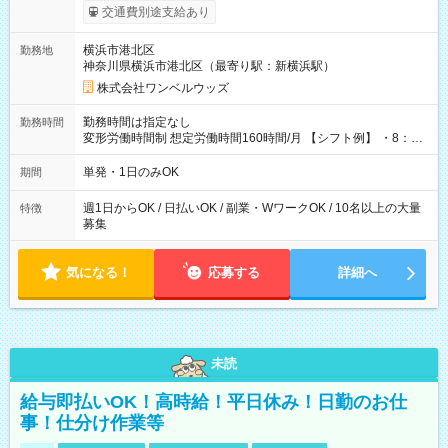
いOK！（規定あり） ┗働いたその日に現金GET♪ お仕事後はコ
交通費別途支給あり
ンビニATMから 日払い分を引き落とせます！ 【試用期間】試
用期間なし
横浜市港北区
勤務地
神奈川県横浜市港北区（最寄り駅：新横浜駅）
株式会社ワンベルウッズ
勤務時間は指定なし
勤務時間
変形労働時間制 想定労働時間160時間/月 【シフト例】 ・8：00
～21：00
単発・1日のみOK
期間
週1日からOK / 日払いOK / 副業・WワークOK / 10名以上の大量
特徴
募集
気になる！
応募する
詳細へ
未読
給与即払いOK！高時給！平日休み！日勤のお仕
事！仕分け作業等