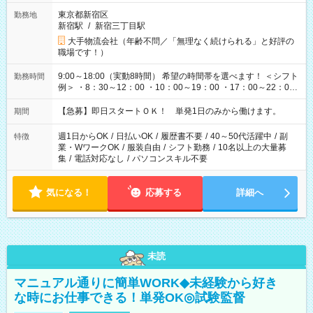
東京都新宿区
勤務地
新宿駅
/
新宿三丁目駅
大手物流会社（年齢不問／「無理なく続けられる」と好評の
職場です！）
9:00～18:00（実動8時間） 希望の時間帯を選べます！ ＜シフト
勤務時間
例＞ ・8：30～12：00 ・10：00～19：00 ・17：00～22：00
・13：00～22：00 ・22：00～翌6：00 など
【急募】即日スタートＯＫ！ 単発1日のみから働けます。
期間
週1日からOK
/
日払いOK
/
履歴書不要
/
40～50代活躍中
/
副
特徴
業・WワークOK
/
服装自由
/
シフト勤務
/
10名以上の大量募
集
/
電話対応なし
/
パソコンスキル不要
気になる！
応募する
詳細へ
未読
マニュアル通りに簡単WORK◆未経験から好き
な時にお仕事できる！単発OK◎試験監督