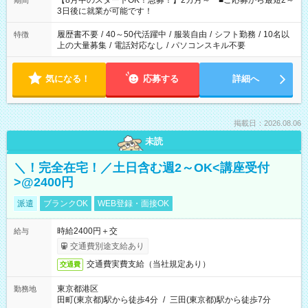
【8月中のスタートOK！急募！】2カ月～ ■ご応募から最短2～
期間
ね。 ※Wワーク希望の方へ 今ご覧のお仕事で希望する勤務時間
3日後に就業が可能です！
と、もう1つのお仕事の勤務時間。 合計で週40時間を超える場
合は応募できません。
履歴書不要
/
40～50代活躍中
/
服装自由
/
シフト勤務
/
10名以
特徴
上の大量募集
/
電話対応なし
/
パソコンスキル不要
気になる！
応募する
詳細へ
掲載日：2026.08.06
未読
＼！完全在宅！／土日含む週2～OK<講座受付
>@2400円
派遣
ブランクOK
WEB登録・面接OK
時給2400円＋交
給与
交通費別途支給あり
交通費実費支給（当社規定あり）
交通費
東京都港区
勤務地
田町(東京都)駅から徒歩4分
/
三田(東京都)駅から徒歩7分