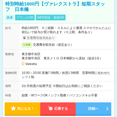
特別時給1800円【ヴァレクストラ】短期スタッ
フ 日本橋
派遣
ブランクOK
WEB登録・面接OK
時給1800円 ※ご経験・スキルにより優遇 スマホでかんたんに
給与
前払いで給与が受け取れます（※上限、条件あり）
交通費別途支給あり
交通費全額支給（規定あり）
交通費
東京都中央区
勤務地
東京都中央区 東京メトロ 日本橋駅から直結（徒歩1分）
Valextra
10:00～20:00 実働7.5時間／休憩1.5時間 営業時間に合わせた
勤務時間
シフト制
3か月程度の短期予定 ※開始日はお気軽にご相談ください
期間
副業・WワークOK
/
シフト勤務
/
パソコンスキル不要
特徴
気になる！
応募する
詳細へ