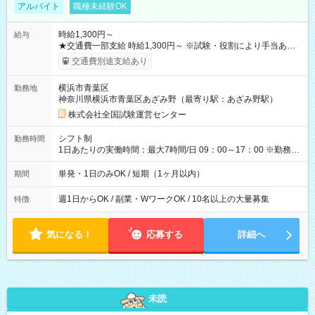
アルバイト
職種未経験OK
時給1,300円～
給与
★交通費一部支給 時給1,300円～ ※試験・役割により手当あり
※勤務回数により昇給あり 【即給（前払い）オプションあ
交通費別途支給あり
り！】 希望される場合、勤務から1週間ほどで給与の一部を受け
取れます。 ※手数料418円がかかります。 【過去試験日の収入
横浜市青葉区
勤務地
例】 ・河合塾模擬試験 8:30～17:30（休憩1時間） 時給1,300円
神奈川県横浜市青葉区あざみ野（最寄り駅：あざみ野駅）
×8時間＝日収10,400円＋交通費 ※当日の役割により時給＋100
円の場合あり ・国家試験 7:00～13:30（休憩なし） 時給1,300
株式会社全国試験運営センター
円（役割手当＋100円）×6時間＝日収8,400円＋交通費 【試用期
間】試用期間なし
シフト制
勤務時間
1日あたりの実働時間：最大7時間/日 09：00～17：00 ※勤務時
間は 試験により異なります。
単発・1日のみOK / 短期（1ヶ月以内）
期間
週1日からOK / 副業・WワークOK / 10名以上の大量募集
特徴
気になる！
応募する
詳細へ
未読