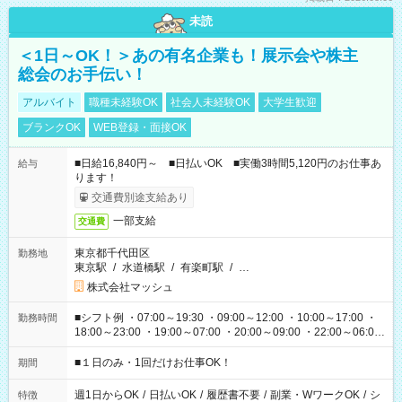
未読
＜1日～OK！＞あの有名企業も！展示会や株主
総会のお手伝い！
アルバイト
職種未経験OK
社会人未経験OK
大学生歓迎
ブランクOK
WEB登録・面接OK
■日給16,840円～ ■日払いOK ■実働3時間5,120円のお仕事あ
給与
ります！
交通費別途支給あり
一部支給
交通費
東京都千代田区
勤務地
東京駅
/
水道橋駅
/
有楽町駅
/
…
株式会社マッシュ
■シフト例 ・07:00～19:30 ・09:00～12:00 ・10:00～17:00 ・
勤務時間
18:00～23:00 ・19:00～07:00 ・20:00～09:00 ・22:00～06:00
etc ★最短で3時間で5,120円のお仕事から 15時間で2万円近く稼
げるお仕事も！ ご希望のお時間に合わせてご紹介！ ※シフトは
■１日のみ・1回だけお仕事OK！
期間
現場によって異なります。 ※勿論、休憩時間はあるのでご安心
ください！
週1日からOK
/
日払いOK
/
履歴書不要
/
副業・WワークOK
/
シ
特徴