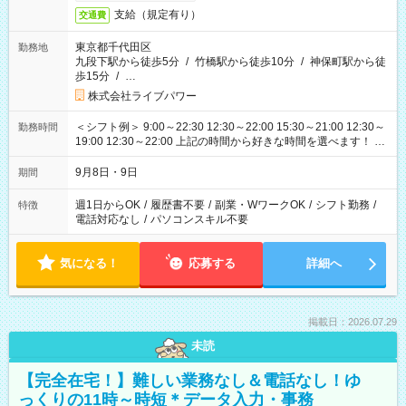
支給（規定有り）
交通費
東京都千代田区
勤務地
九段下駅から徒歩5分
/
竹橋駅から徒歩10分
/
神保町駅から徒
歩15分
/
…
株式会社ライブパワー
＜シフト例＞ 9:00～22:30 12:30～22:00 15:30～21:00 12:30～
勤務時間
19:00 12:30～22:00 上記の時間から好きな時間を選べます！ ※
時間は変更となる可能性があります
9月8日・9日
期間
週1日からOK
/
履歴書不要
/
副業・WワークOK
/
シフト勤務
/
特徴
電話対応なし
/
パソコンスキル不要
気になる！
応募する
詳細へ
掲載日：2026.07.29
未読
【完全在宅！】難しい業務なし＆電話なし！ゆ
っくりの11時～時短＊データ入力・事務