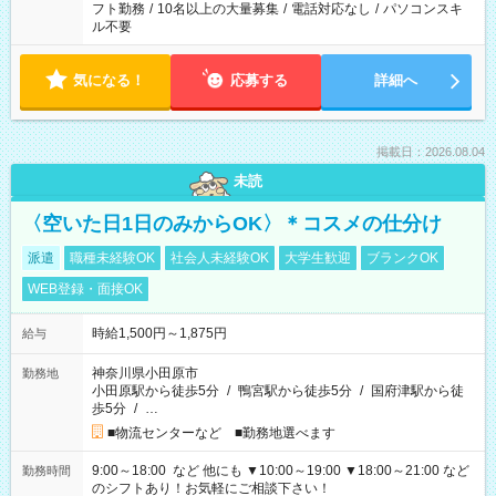
フト勤務
/
10名以上の大量募集
/
電話対応なし
/
パソコンスキ
ル不要
気になる！
応募する
詳細へ
掲載日：2026.08.04
未読
〈空いた日1日のみからOK〉＊コスメの仕分け
派遣
職種未経験OK
社会人未経験OK
大学生歓迎
ブランクOK
WEB登録・面接OK
時給1,500円～1,875円
給与
神奈川県小田原市
勤務地
小田原駅から徒歩5分
/
鴨宮駅から徒歩5分
/
国府津駅から徒
歩5分
/
…
■物流センターなど ■勤務地選べます
9:00～18:00 など 他にも ▼10:00～19:00 ▼18:00～21:00 など
勤務時間
のシフトあり！お気軽にご相談下さい！