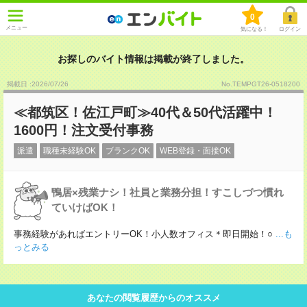
0
メニュー
気になる！
ログイン
お探しのバイト情報は掲載が終了しました。
掲載日 :2026
/
07
/
26
No.TEMPGT26-0518200
≪都筑区！佐江戸町≫40代＆50代活躍中！
1600円！注文受付事務
派遣
職種未経験OK
ブランクOK
WEB登録・面接OK
鴨居×残業ナシ！社員と業務分担！すこしづつ慣れ
ていけばOK！
事務経験があればエントリーOK！小人数オフィス＊即日開始！○
...も
っとみる
あなたの閲覧履歴からのオススメ