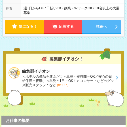
週1日からOK / 日払いOK / 副業・WワークOK / 10名以上の大量
特徴
募集
気になる！
応募する
詳細へ
編集部イチオシ
＜ホテルの備品を運ぶだけ＞単発・短時間～OK／安心の日
給保障＊夜勤、＜単発＊1日～OK！＞コンサートなどのグッ
ズ販売スタッフ＊など
(8/6UP!)
お仕事の概要