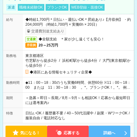
派遣
職種未経験OK
ブランクOK
WEB登録・面接OK
◆時給1,700円＊日払い・週払いOK＊昇給あり♪【月収例】 ・約
給与
204,000円 （時給1,700円 × 実働6h × 20日）
交通費別途支給あり
◆全額支給 ＊家が少し遠くても安心！
交通費
20～25万円
月収例
東京都港区
勤務地
竹芝駅から徒歩2分
/
浜松町駅から徒歩4分
/
大門(東京都)駅か
ら徒歩5分
/
…
◆港区にある情報セキュリティ企業◆
◆11：00～18：30のうち実働6時間、休憩60分 ※11：00～18：
勤務時間
00 または 11：30～18：30 。*。ブランクOK！。*。 例え
ば前職が、 在宅/財団法人/事務/コールセンター/受付/販売/カフェ
スタッフ スイーツ販売/ホテルフロント/化粧品販売/など 様々な
＜急募＞即日～長期／8月～9月～も相談OK！応募から最短即日
期間
業界から入社して活躍されています♪
には選考案内♪
日払いOK
/
履歴書不要
/
40～50代活躍中
/
副業・WワークOK
/
特徴
服装自由
/
電話対応なし
気になる！
応募する
詳細へ