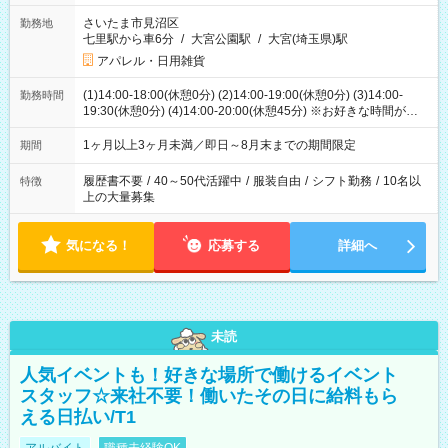
さいたま市見沼区
勤務地
七里駅から車6分
/
大宮公園駅
/
大宮(埼玉県)駅
アパレル・日用雑貨
(1)14:00-18:00(休憩0分) (2)14:00-19:00(休憩0分) (3)14:00-
勤務時間
19:30(休憩0分) (4)14:00-20:00(休憩45分) ※お好きな時間が選べ
ます
1ヶ月以上3ヶ月未満／即日～8月末までの期間限定
期間
履歴書不要
/
40～50代活躍中
/
服装自由
/
シフト勤務
/
10名以
特徴
上の大量募集
気になる！
応募する
詳細へ
未読
人気イベントも！好きな場所で働けるイベント
スタッフ☆来社不要！働いたその日に給料もら
える日払い/T1