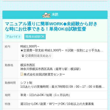
未読
マニュアル通りに簡単WORK◆未経験から好き
な時にお仕事できる！単発OK◎試験監督
アルバイト
職種未経験OK
時給1,300円～
給与
★交通費一部支給 時給1,300円～ ※試験・役割により手当あり
※勤務回数により昇給あり 【即給（前払い）オプションあ
交通費別途支給あり
り！】 希望される場合、勤務から1週間ほどで給与の一部を受け
取れます。 ※手数料418円がかかります。 【過去試験日の収入
横浜市西区
勤務地
例】 ・河合塾模擬試験 8:30～17:30（休憩1時間） 時給1,300円
神奈川県横浜市西区高島（最寄り駅：横浜駅）
×8時間＝日収10,400円＋交通費 ※当日の役割により時給＋100
円の場合あり ・国家試験 7:00～13:30（休憩なし） 時給1,300
株式会社全国試験運営センター
円（役割手当＋100円）×6時間＝日収8,400円＋交通費 【試用期
間】試用期間なし
シフト制
勤務時間
1日あたりの実働時間：最大7時間/日 09：00～17：00 ※勤務時
間は 試験により異なります。
単発・1日のみOK / 短期（1ヶ月以内）
期間
週1日からOK / 副業・WワークOK / 10名以上の大量募集
特徴