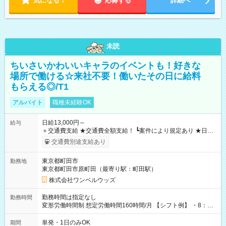
気になる！
応募する
詳細へ
未読
ちいさいかわいいキャラのイベントも！好きな
場所で働ける☆来社不要！働いたその日に給料
もらえる◎/T1
アルバイト
職種未経験OK
日給13,000円～
給与
＋交通費支給 ★交通費全額支給！ ┗案件により規定あり ★日払
いOK！（規定あり） ┗働いたその日に現金GET♪ お仕事後はコ
交通費別途支給あり
ンビニATMから 日払い分を引き落とせます！ 【試用期間】試
用期間なし
東京都町田市
勤務地
東京都町田市原町田（最寄り駅：町田駅）
株式会社ワンベルウッズ
勤務時間は指定なし
勤務時間
変形労働時間制 想定労働時間160時間/月 【シフト例】 ・8：00
～21：00
単発・1日のみOK
期間