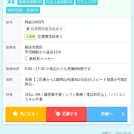
派遣
職種未経験OK
社会人未経験OK
ブランクOK
WEB登録・面接OK
時給1600円
給与
交通費別途支給あり
交通費支給有り
交通費
横浜市西区
勤務地
平沼橋駅から徒歩12分
素材系メーカー
8:00～17:30 ※表記のうち実働8時間です。
勤務時間
長期【ご応募から1週間以内(最短2日目)のスピード就業が可能】
期間
即日～
日払いOK
/
履歴書不要
/
シフト勤務
/
電話対応なし
/
パソコン
特徴
スキル不要
気になる！
応募する
詳細へ
掲載日：2026.08.06