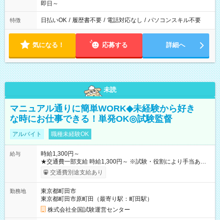
即日～
日払いOK
/
履歴書不要
/
電話対応なし
/
パソコンスキル不要
特徴
気になる！
応募する
詳細へ
未読
マニュアル通りに簡単WORK◆未経験から好き
な時にお仕事できる！単発OK◎試験監督
アルバイト
職種未経験OK
時給1,300円～
給与
★交通費一部支給 時給1,300円～ ※試験・役割により手当あり
※勤務回数により昇給あり 【即給（前払い）オプションあ
交通費別途支給あり
り！】 希望される場合、勤務から1週間ほどで給与の一部を受け
取れます。 ※手数料418円がかかります。 【過去試験日の収入
東京都町田市
勤務地
例】 ・河合塾模擬試験 8:30～17:30（休憩1時間） 時給1,300円
東京都町田市原町田（最寄り駅：町田駅）
×8時間＝日収10,400円＋交通費 ※当日の役割により時給＋100
円の場合あり ・国家試験 7:00～13:30（休憩なし） 時給1,300
株式会社全国試験運営センター
円（役割手当＋100円）×6時間＝日収8,400円＋交通費 【試用期