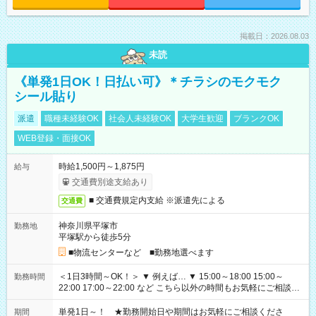
掲載日：2026.08.03
未読
《単発1日OK！日払い可》＊チラシのモクモク
シール貼り
派遣
職種未経験OK
社会人未経験OK
大学生歓迎
ブランクOK
WEB登録・面接OK
時給1,500円～1,875円
給与
交通費別途支給あり
■ 交通費規定内支給 ※派遣先による
交通費
神奈川県平塚市
勤務地
平塚駅から徒歩5分
■物流センターなど ■勤務地選べます
＜1日3時間～OK！＞ ▼ 例えば… ▼ 15:00～18:00 15:00～
勤務時間
22:00 17:00～22:00 など こちら以外の時間もお気軽にご相談く
ださい！
単発1日～！ ★勤務開始日や期間はお気軽にご相談くださ
期間