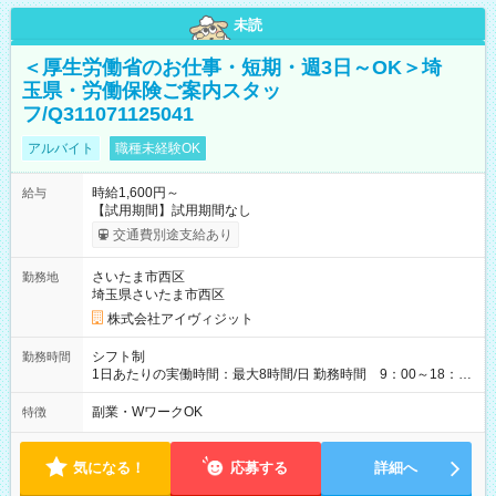
未読
＜厚生労働省のお仕事・短期・週3日～OK＞埼
玉県・労働保険ご案内スタッ
フ/Q311071125041
アルバイト
職種未経験OK
時給1,600円～
給与
【試用期間】試用期間なし
交通費別途支給あり
さいたま市西区
勤務地
埼玉県さいたま市西区
株式会社アイヴィジット
シフト制
勤務時間
1日あたりの実働時間：最大8時間/日 勤務時間 9：00～18：
00(実働8h、休憩1h) 土日祝含む週3日～OK、シフト制 ※もちろ
ん週5日勤務もOK♪ 勤務期間：2026年8月12日～9月9日※リスト
副業・WワークOK
特徴
全件完了で業務終了
気になる！
応募する
詳細へ