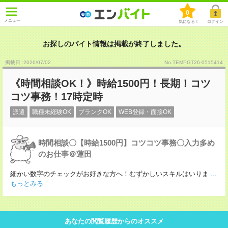
0
メニュー
気になる！
ログイン
お探しのバイト情報は掲載が終了しました。
掲載日 :2026
/
07
/
02
No.TEMPGT26-0515414
《時間相談OK！》時給1500円！長期！コツ
コツ事務！17時定時
派遣
職種未経験OK
ブランクOK
WEB登録・面接OK
時間相談〇【時給1500円】コツコツ事務〇入力多め
のお仕事＠蓮田
細かい数字のチェックがお好きな方へ！むずかしいスキルはいりま
...
もっとみる
あなたの閲覧履歴からのオススメ