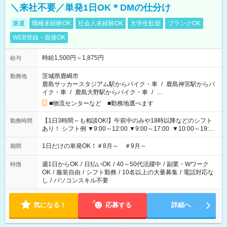
＼来社不要／単発1日OK＊DMの仕分け
派遣
職種未経験OK
社会人未経験OK
大学生歓迎
ブランクOK
WEB登録・面接OK
時給1,500円～1,875円
給与
茨城県鹿嶋市
勤務地
鹿島サッカースタジアム駅からバイク・車
/
鹿島神宮駅からバ
イク・車
/
鹿島大野駅からバイク・車
/
…
■物流センターなど ■勤務地選べます
【1日3時間～も相談OK!】午前中のみや18時以降などのシフト
勤務時間
あり！ シフト例 ▼9:00～12:00 ▼9:00～17:00 ▼10:00～19:00
▼18:00～21:00
1日だけの単発OK！＃8月～ ＃9月～
期間
週1日からOK
/
日払いOK
/
40～50代活躍中
/
副業・Wワーク
特徴
OK
/
服装自由
/
シフト勤務
/
10名以上の大量募集
/
電話対応な
し
/
パソコンスキル不要
気になる！
応募する
詳細へ