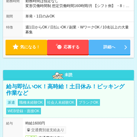
勤務時間は指定なし
勤務時間
変形労働時間制 想定労働時間160時間/月 【シフト例】 ・8：00
～21：00
単発・1日のみOK
期間
週1日からOK / 日払いOK / 副業・WワークOK / 10名以上の大量
特徴
募集
気になる！
応募する
詳細へ
未読
給与即払いOK！高時給！土日休み！ピッキング
作業など
派遣
職種未経験OK
社会人未経験OK
ブランクOK
WEB登録・面接OK
時給1600円
給与
交通費別途支給あり