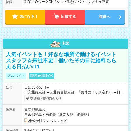
副業・WワークOK
/
シフト勤務
/
パソコンスキル不要
特徴
気になる！
応募する
詳細へ
未読
人気イベントも！好きな場所で働けるイベント
スタッフ☆来社不要！働いたその日に給料もら
える日払い/T1
アルバイト
職種未経験OK
日給13,000円～
給与
＋交通費支給 ★交通費全額支給！ ┗案件により規定あり ★日払
いOK！（規定あり） ┗働いたその日に現金GET♪ お仕事後はコ
交通費別途支給あり
ンビニATMから 日払い分を引き落とせます！ 【試用期間】試
用期間なし
東京都豊島区
勤務地
東京都豊島区南池袋（最寄り駅：池袋駅）
株式会社ワンベルウッズ
勤務時間は指定なし
勤務時間