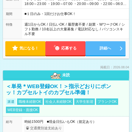
18:00～23:00 ・19:00～07:00 ・20:00～09:00 ・22:00～06:00
etc ★最短で3時間で5,120円のお仕事から 15時間で2万円近く稼
げるお仕事も！ ご希望のお時間に合わせてご紹介！ ※シフトは
■１日のみ・1回だけお仕事OK！
期間
現場によって異なります。 ※勿論、休憩時間はあるのでご安心
ください！
週1日からOK
/
日払いOK
/
履歴書不要
/
副業・WワークOK
/
シ
特徴
フト勤務
/
10名以上の大量募集
/
電話対応なし
/
パソコンスキ
ル不要
気になる！
応募する
詳細へ
掲載日：2026.08.04
未読
＜単発＊WEB登録OK！＞指示どおりにポン
ッ！カプセルトイのカプセル準備！
派遣
職種未経験OK
社会人未経験OK
大学生歓迎
ブランクOK
WEB登録・面接OK
時給1500円 ■現金日払いもOK（規定あり）
給与
交通費別途支給あり