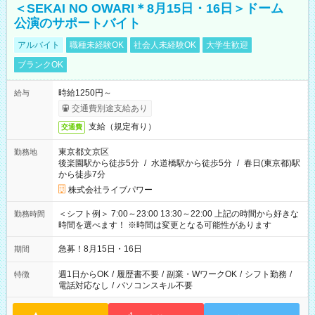
＜SEKAI NO OWARI＊8月15日・16日＞ドーム
公演のサポートバイト
アルバイト
職種未経験OK
社会人未経験OK
大学生歓迎
ブランクOK
時給1250円～
給与
交通費別途支給あり
支給（規定有り）
交通費
東京都文京区
勤務地
後楽園駅から徒歩5分
/
水道橋駅から徒歩5分
/
春日(東京都)駅
から徒歩7分
株式会社ライブパワー
＜シフト例＞ 7:00～23:00 13:30～22:00 上記の時間から好きな
勤務時間
時間を選べます！ ※時間は変更となる可能性があります
急募！8月15日・16日
期間
週1日からOK
/
履歴書不要
/
副業・WワークOK
/
シフト勤務
/
特徴
電話対応なし
/
パソコンスキル不要