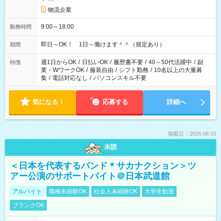
物流企業
9:00～18:00
勤務時間
即日～OK！ 1日～働けます＾＾（規定あり）
期間
週1日からOK
/
日払いOK
/
履歴書不要
/
40～50代活躍中
/
副
特徴
業・WワークOK
/
服装自由
/
シフト勤務
/
10名以上の大量募
集
/
電話対応なし
/
パソコンスキル不要
気になる！
応募する
詳細へ
掲載日：2026.08.03
未読
＜日本を代表するバンド＊サカナクション＞ツ
アー公演のサポートバイト＠日本武道館
アルバイト
職種未経験OK
社会人未経験OK
大学生歓迎
ブランクOK