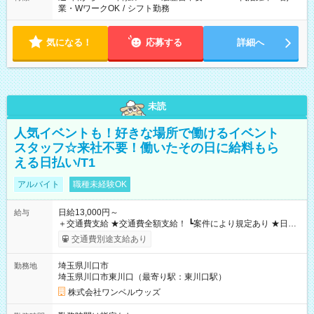
業・WワークOK
/
シフト勤務
気になる！
応募する
詳細へ
未読
人気イベントも！好きな場所で働けるイベント
スタッフ☆来社不要！働いたその日に給料もら
える日払い/T1
アルバイト
職種未経験OK
日給13,000円～
給与
＋交通費支給 ★交通費全額支給！ ┗案件により規定あり ★日払
いOK！（規定あり） ┗働いたその日に現金GET♪ お仕事後はコ
交通費別途支給あり
ンビニATMから 日払い分を引き落とせます！ 【試用期間】試
用期間なし
埼玉県川口市
勤務地
埼玉県川口市東川口（最寄り駅：東川口駅）
株式会社ワンベルウッズ