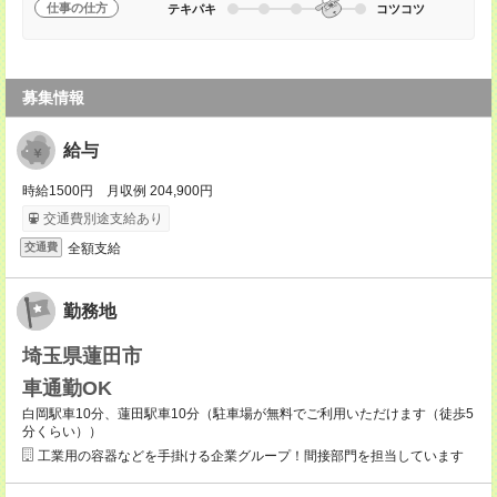
仕事の仕方
テキパキ
コツコツ
募集情報
給与
時給1500円 月収例 204,900円
交通費別途支給あり
全額支給
交通費
勤務地
埼玉県蓮田市
車通勤OK
白岡駅車10分、蓮田駅車10分（駐車場が無料でご利用いただけます（徒歩5
分くらい））
工業用の容器などを手掛ける企業グループ！間接部門を担当しています