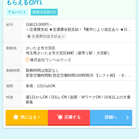
もらえる◎/T1
アルバイト
職種未経験OK
日給13,000円～
給与
＋交通費支給 ★交通費全額支給！ ┗案件により規定あり ★日払
いOK！（規定あり） ┗働いたその日に現金GET♪ お仕事後はコ
交通費別途支給あり
ンビニATMから 日払い分を引き落とせます！ 【試用期間】試
用期間なし
さいたま市大宮区
勤務地
埼玉県さいたま市大宮区錦町（最寄り駅：大宮駅）
株式会社ワンベルウッズ
勤務時間は指定なし
勤務時間
変形労働時間制 想定労働時間160時間/月 【シフト例】 ・8：00
～21：00
単発・1日のみOK
期間
週1日からOK / 日払いOK / 副業・WワークOK / 10名以上の大量
特徴
募集
気になる！
応募する
詳細へ