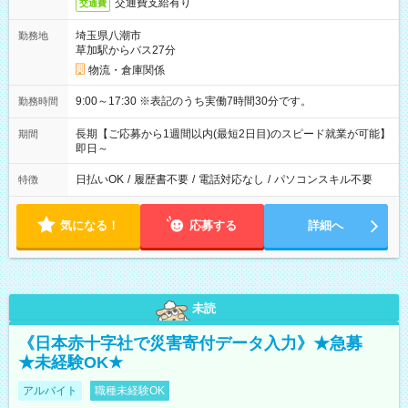
交通費支給有り
交通費
埼玉県八潮市
勤務地
草加駅からバス27分
物流・倉庫関係
9:00～17:30 ※表記のうち実働7時間30分です。
勤務時間
長期【ご応募から1週間以内(最短2日目)のスピード就業が可能】
期間
即日～
日払いOK
/
履歴書不要
/
電話対応なし
/
パソコンスキル不要
特徴
気になる！
応募する
詳細へ
未読
《日本赤十字社で災害寄付データ入力》★急募
★未経験OK★
アルバイト
職種未経験OK