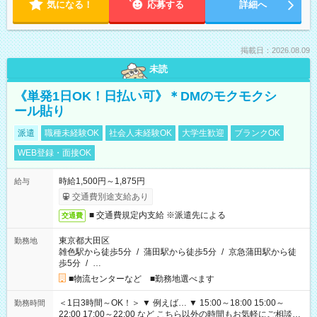
気になる！
応募する
詳細へ
掲載日：2026.08.09
未読
《単発1日OK！日払い可》＊DMのモクモクシ
ール貼り
派遣
職種未経験OK
社会人未経験OK
大学生歓迎
ブランクOK
WEB登録・面接OK
時給1,500円～1,875円
給与
交通費別途支給あり
■ 交通費規定内支給 ※派遣先による
交通費
東京都大田区
勤務地
雑色駅から徒歩5分
/
蒲田駅から徒歩5分
/
京急蒲田駅から徒
歩5分
/
…
■物流センターなど ■勤務地選べます
＜1日3時間～OK！＞ ▼ 例えば… ▼ 15:00～18:00 15:00～
勤務時間
22:00 17:00～22:00 など こちら以外の時間もお気軽にご相談く