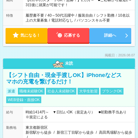
【8月中のスタートOK！急募！】2カ月～ ■ご応募から最短2～
期間
ね。 ※Wワーク希望の方へ 今ご覧のお仕事で希望する勤務時間
3日後に就業が可能です！
と、もう1つのお仕事の勤務時間。 合計で週40時間を超える場
合は応募できません。
履歴書不要
/
40～50代活躍中
/
服装自由
/
シフト勤務
/
10名以
特徴
上の大量募集
/
電話対応なし
/
パソコンスキル不要
気になる！
応募する
詳細へ
掲載日：2026.08.07
未読
【シフト自由・現金手渡しOK】iPhoneなどス
マホの充電を繋げるだけ！
派遣
職種未経験OK
社会人未経験OK
大学生歓迎
ブランクOK
WEB登録・面接OK
時給1414円～ ▼日払いOK（規定あり） ■初勤務手当あり
給与
※規定による
東京都新宿区
勤務地
新宿駅から徒歩
/
新宿三丁目駅から徒歩
/
高田馬場駅から徒歩
/
…