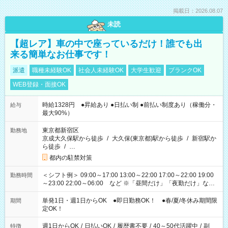
掲載日：2026.08.07
未読
【超レア】車の中で座っているだけ！誰でも出
来る簡単なお仕事です！
派遣
職種未経験OK
社会人未経験OK
大学生歓迎
ブランクOK
WEB登録・面接OK
時給1328円 ●昇給あり ●日払い制 ●前払い制度あり（稼働分・
給与
最大90%）
東京都新宿区
勤務地
京成大久保駅から徒歩
/
大久保(東京都)駅から徒歩
/
新宿駅か
ら徒歩
/
…
都内の駐禁対策
＜シフト例＞ 09:00～17:00 13:00～22:00 17:00～22:00 19:00
勤務時間
～23:00 22:00～06:00 など ※「昼間だけ」「夜勤だけ」など
の希望OK
単発1日・週1日からOK ●即日勤務OK！ ●春/夏/冬休み期間限
期間
定OK！
週1日からOK
/
日払いOK
/
履歴書不要
/
40～50代活躍中
/
副
特徴