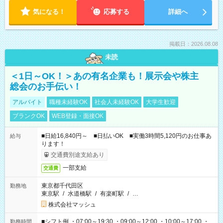
気になる！
応募する
詳細へ
掲載日：2026.08.08
未読
＜1日～OK！＞あの有名企業も！展示会や株主
総会のお手伝い！
アルバイト
職種未経験OK
社会人未経験OK
大学生歓迎
ブランクOK
WEB登録・面接OK
■日給16,840円～ ■日払いOK ■実働3時間5,120円のお仕事あ
給与
ります！
交通費別途支給あり
一部支給
交通費
東京都千代田区
勤務地
東京駅
/
水道橋駅
/
有楽町駅
/
…
株式会社マッシュ
■シフト例 ・07:00～19:30 ・09:00～12:00 ・10:00～17:00 ・
勤務時間