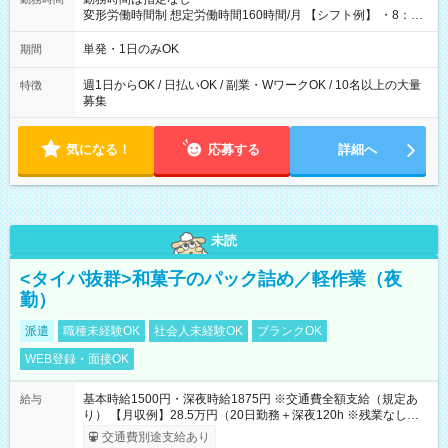
変形労働時間制 想定労働時間160時間/月 【シフト例】 ・8：00
～21：00
単発・1日のみOK
期間
週1日からOK / 日払いOK / 副業・WワークOK / 10名以上の大量
特徴
募集
気になる！
応募する
詳細へ
未読
<タイパ抜群>和菓子のパック詰め／軽作業（夜
勤）
派遣
職種未経験OK
社会人未経験OK
ブランクOK
WEB登録・面接OK
基本時給1500円・深夜時給1875円 ※交通費全額支給（規定あ
給与
り） 【月収例】28.5万円（20日勤務＋深夜120h ※残業なしの場
合）
交通費別途支給あり