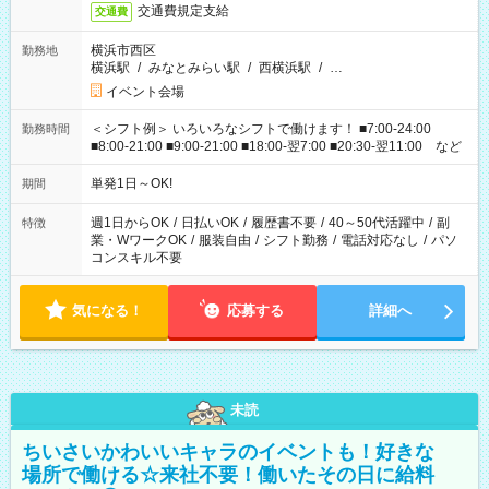
交通費規定支給
交通費
横浜市西区
勤務地
横浜駅
/
みなとみらい駅
/
西横浜駅
/
…
イベント会場
＜シフト例＞ いろいろなシフトで働けます！ ■7:00-24:00
勤務時間
■8:00-21:00 ■9:00-21:00 ■18:00-翌7:00 ■20:30-翌11:00 など
単発1日～OK!
期間
週1日からOK
/
日払いOK
/
履歴書不要
/
40～50代活躍中
/
副
特徴
業・WワークOK
/
服装自由
/
シフト勤務
/
電話対応なし
/
パソ
コンスキル不要
気になる！
応募する
詳細へ
未読
ちいさいかわいいキャラのイベントも！好きな
場所で働ける☆来社不要！働いたその日に給料