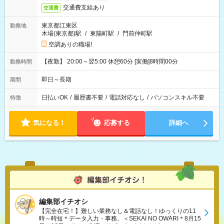
交通費支給あり
交通費
東京都江東区
勤務地
木場(東京都)駅
/
東陽町駅
/
門前仲町駅
空調ありの職場!
【夜勤】 20:00～翌5:00 休憩60分 [実働]8時間00分
勤務時間
即日～長期
期間
日払いOK
/
履歴書不要
/
電話対応なし
/
パソコンスキル不要
特徴
気になる！
応募する
詳細へ
編集部イチオシ
【完全在宅！】難しい業務なし＆電話なし！ゆっくりの11
時～時短＊データ入力・事務、＜SEKAI NO OWARI＊8月15