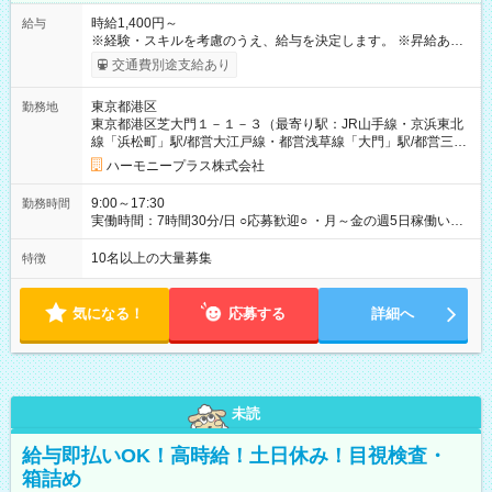
時給1,400円～
給与
※経験・スキルを考慮のうえ、給与を決定します。 ※昇給あり
（勤務実績・評価による） ※残業が発生した場合は、時間外手
交通費別途支給あり
当を全額支給します。 ※交通費支給（月額上限50,000円／当社
規定による） ※給与は月末締め、翌月15日払いです。 ※試用期
東京都港区
勤務地
間中も給与・待遇に変更はありません。 【試用期間】試用期間
東京都港区芝大門１－１－３（最寄り駅：JR山手線・京浜東北
あり 試用期間の長さ：1ヶ月 雇用形態、給与は本採用時と同じ
線「浜松町」駅/都営大江戸線・都営浅草線「⼤⾨」駅/都営三田
です。 試用期間中は、健康保険などの福利厚生の一部が制限さ
線「御成⾨」駅）
れる可能性があります。
ハーモニープラス株式会社
9:00～17:30
勤務時間
実働時間：7時間30分/日 ○応募歓迎○ ・月～金の週5日稼働いた
だける方 ・実働時間：7.5時間（休憩1時間）
10名以上の大量募集
特徴
気になる！
応募する
詳細へ
未読
給与即払いOK！高時給！土日休み！目視検査・
箱詰め