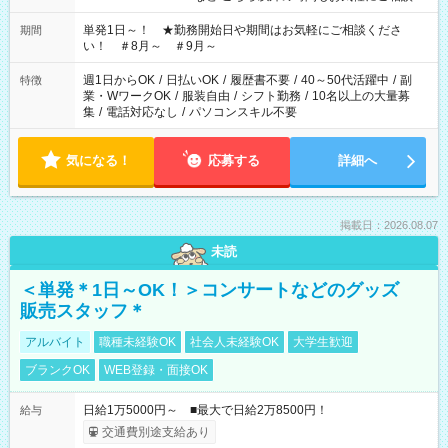
ださい！
単発1日～！ ★勤務開始日や期間はお気軽にご相談くださ
期間
い！ ＃8月～ ＃9月～
週1日からOK
/
日払いOK
/
履歴書不要
/
40～50代活躍中
/
副
特徴
業・WワークOK
/
服装自由
/
シフト勤務
/
10名以上の大量募
集
/
電話対応なし
/
パソコンスキル不要
気になる！
応募する
詳細へ
掲載日：2026.08.07
未読
＜単発＊1日～OK！＞コンサートなどのグッズ
販売スタッフ＊
アルバイト
職種未経験OK
社会人未経験OK
大学生歓迎
ブランクOK
WEB登録・面接OK
日給1万5000円～ ■最大で日給2万8500円！
給与
交通費別途支給あり