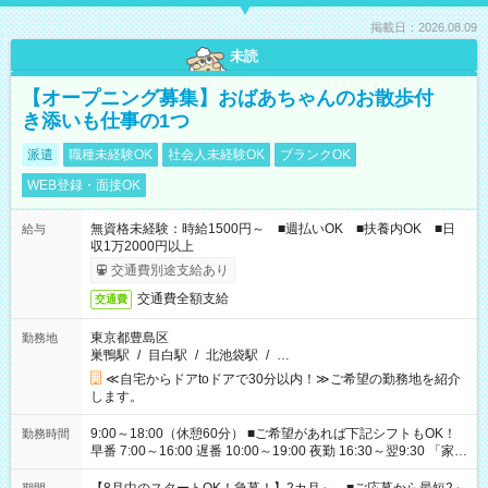
掲載日：2026.08.09
未読
【オープニング募集】おばあちゃんのお散歩付
き添いも仕事の1つ
派遣
職種未経験OK
社会人未経験OK
ブランクOK
WEB登録・面接OK
無資格未経験：時給1500円～ ■週払いOK ■扶養内OK ■日
給与
収1万2000円以上
交通費別途支給あり
交通費全額支給
交通費
東京都豊島区
勤務地
巣鴨駅
/
目白駅
/
北池袋駅
/
…
≪自宅からドアtoドアで30分以内！≫ご希望の勤務地を紹介
します。
9:00～18:00（休憩60分） ■ご希望があれば下記シフトもOK！
勤務時間
早番 7:00～16:00 遅番 10:00～19:00 夜勤 16:30～翌9:30 「家族
と休みを合わせたい」 「余裕を持って夕飯の準備がしたい」
「できれば残業はしたくない」 など、ご希望を教えてください