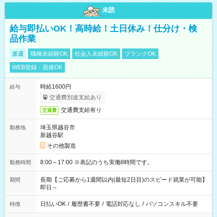
未読
給与即払いOK！高時給！土日休み！仕分け・検
品作業
派遣
職種未経験OK
社会人未経験OK
ブランクOK
WEB登録・面接OK
時給1600円
給与
交通費別途支給あり
交通費支給有り
交通費
埼玉県越谷市
勤務地
新越谷駅
その他製造
8:00～17:00 ※表記のうち実働8時間です。
勤務時間
長期【ご応募から1週間以内(最短2日目)のスピード就業が可能】
期間
即日～
日払いOK
/
履歴書不要
/
電話対応なし
/
パソコンスキル不要
特徴