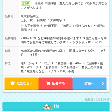
一部支給 ※登録後、選んだお仕事によって条件が異なる
交通費
ことがあります
東京都品川区
勤務地
五反田駅
/
目黒駅
/
大井町駅
/
…
大手物流会社（年齢不問／「無理なく続けられる」と好評の
職場です！）
9:00～18:00など ■希望の時間帯を選べます！ ▼他にも様々な時
勤務時間
間帯でお仕事をご用意しています！ ＜シフト例＞ 8:30～12:00
17:00～22:00 13:00～22:00 22:00～翌6:00 など
≪急募≫1日のみの単発からOK！ 即日スタートもOK！ ＃7
期間
月～ ＃8月～
週1日からOK
/
日払いOK
/
履歴書不要
/
40～50代活躍中
/
副
特徴
業・WワークOK
/
服装自由
/
シフト勤務
/
10名以上の大量募
集
/
電話対応なし
/
パソコンスキル不要
気になる！
応募する
詳細へ
掲載日：2026.08.05
未読