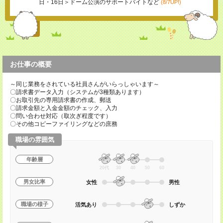
日・16日＞ドーム公演のサポートバイトなど
(8/7UP!)
お仕事の概要
～同じ業務をされている社員さんがいらっしゃいます～
〇請求書データ入力（システムが3種類あります）
〇お取引先の専用請求書の作成、郵送
〇請求金額と入金金額のチェック、入力
〇問い合わせ対応（取次ぎ程度です）
〇その他コピーファイリングなどの庶務
職場の雰囲気
年齢層
20代
30
40
50
60
男女比率
女性
男性
職場の様子
活気あり
しずか