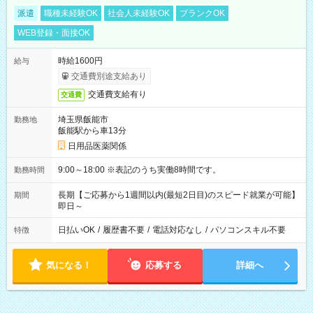
派遣
職種未経験OK
社会人未経験OK
ブランクOK
WEB登録・面接OK
時給1600円
給与
交通費別途支給あり
交通費支給有り
交通費
埼玉県飯能市
勤務地
飯能駅から車13分
日用品医薬関係
9:00～18:00 ※表記のうち実働8時間です。
勤務時間
長期【ご応募から1週間以内(最短2日目)のスピード就業が可能】
期間
即日～
日払いOK
/
履歴書不要
/
電話対応なし
/
パソコンスキル不要
特徴
気になる！
応募する
詳細へ