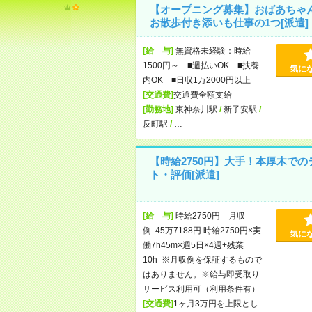
【オープニング募集】おばあちゃ
お散歩付き添いも仕事の1つ[派遣]
[給 与]
無資格未経験：時給
1500円～ ■週払いOK ■扶養
気に
内OK ■日収1万2000円以上
[交通費]
交通費全額支給
[勤務地]
東神奈川駅
/
新子安駅
/
反町駅
/
…
【時給2750円】大手！本厚木での
ト・評価[派遣]
[給 与]
時給2750円 月収
例 45万7188円 時給2750円×実
気に
働7h45m×週5日×4週+残業
10h ※月収例を保証するもので
はありません。※給与即受取り
サービス利用可（利用条件有）
[交通費]
1ヶ月3万円を上限とし