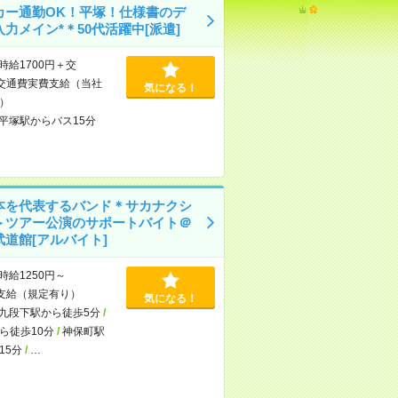
カー通勤OK！平塚！仕様書のデ
力メイン*＊50代活躍中[派遣]
時給1700円＋交
交通費実費支給（当社
気になる！
）
平塚駅からバス15分
本を代表するバンド＊サカナクシ
＞ツアー公演のサポートバイト＠
武道館[アルバイト]
時給1250円～
支給（規定有り）
気になる！
九段下駅から徒歩5分
/
ら徒歩10分
/
神保町駅
15分
/
…