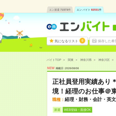
エン派遣
71573
件
エン バイト
82531
件
0
気になるリスト
保存した希
バイトTOP
関東
神奈川県
神奈川区
NEW
掲載日 :
2026
/
08
/
06
正社員登用実績あり＊
境！経理のお仕事＠
経理・財務・会計・英文
職種：
派遣
WEB登録・面接OK