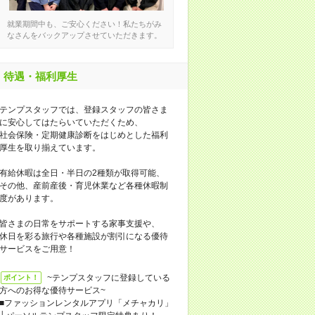
就業期間中も、ご安心ください！私たちがみ
なさんをバックアップさせていただきます。
待遇・福利厚生
テンプスタッフでは、登録スタッフの皆さま
に安心してはたらいていただくため、
社会保険・定期健康診断をはじめとした福利
厚生を取り揃えています。
有給休暇は全日・半日の2種類が取得可能、
その他、産前産後・育児休業など各種休暇制
度があります。
皆さまの日常をサポートする家事支援や、
休日を彩る旅行や各種施設が割引になる優待
サービスをご用意！
~テンプスタッフに登録している
ポイント！
方へのお得な優待サービス~
■ファッションレンタルアプリ「メチャカリ」