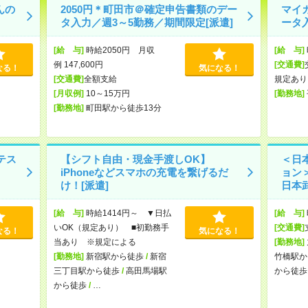
んの
2050円＊町田市＠確定申告書類のデー
マイ
タ入力／週3～5勤務／期間限定[派遣]
ータ入
[給 与]
時給2050円 月収
[給 与]
例 147,600円
[交通費]
なる！
気になる！
[交通費]
全額支給
規定あり
[月収例]
10～15万円
[勤務地]
[勤務地]
町田駅から徒歩13分
テス
【シフト自由・現金手渡しOK】
＜日
iPhoneなどスマホの充電を繋げるだ
ョン
け！[派遣]
日本
[給 与]
時給1414円～ ▼日払
[給 与]
いOK（規定あり） ■初勤務手
[交通費]
なる！
気になる！
当あり ※規定による
[勤務地]
[勤務地]
新宿駅から徒歩
/
新宿
竹橋駅か
三丁目駅から徒歩
/
高田馬場駅
から徒歩
から徒歩
/
…