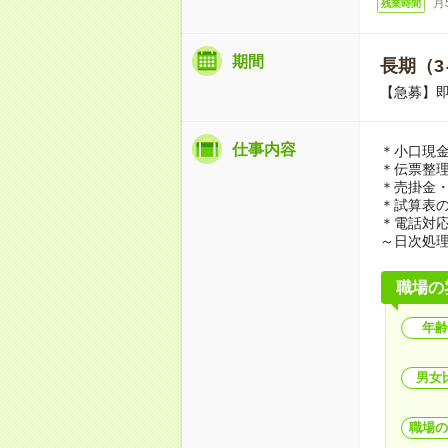
月
残業時間
期間
長期（3
【急募】
仕事内容
＊小口現
＊伝票整
＊売掛金
＊試算表
＊電話対応
～日次処
職場の
年齢
男女
職場の