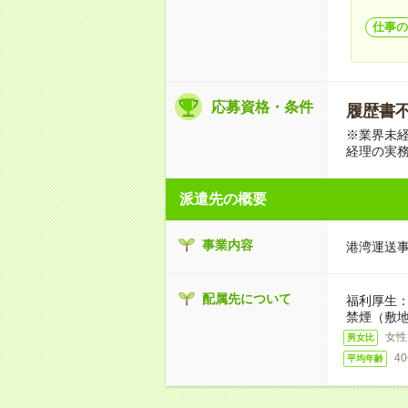
仕事の
応募資格・条件
履歴書不要
※業界未経
経理の実
派遣先の概要
事業内容
港湾運送
配属先について
福利厚生
禁煙（敷地
女性
男女比
4
平均年齢