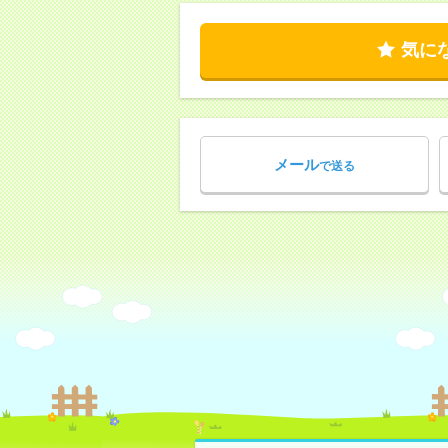
気に
メール
で送る