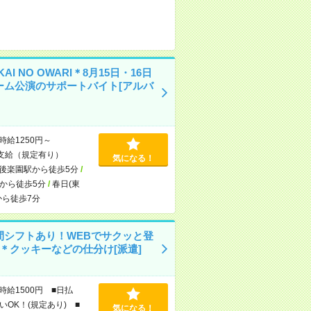
KAI NO OWARI＊8月15日・16日
ーム公演のサポートバイト[アルバ
時給1250円～
支給（規定有り）
気になる！
後楽園駅から徒歩5分
/
から徒歩5分
/
春日(東
から徒歩7分
間シフトあり！WEBでサクッと登
K＊クッキーなどの仕分け[派遣]
時給1500円 ■日払
いOK！(規定あり) ■
気になる！