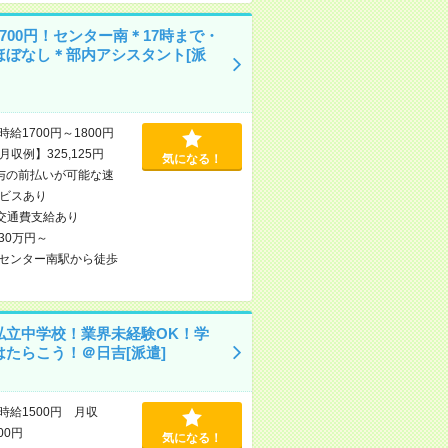
700円！センター南＊17時まで・
ほぼなし＊部内アシスタント[派
時給1700円～1800円
収例】325,125円
気になる！
与の前払いが可能な速
ビスあり
交通費支給あり
30万円～
センター南駅から徒歩
私立中学校！業界未経験OK！学
はたらこう！＠日吉[派遣]
時給1500円 月収
000円
気になる！