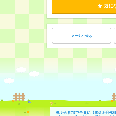
気に
メール
で送る
説明会参加で全員に【現金2千円相