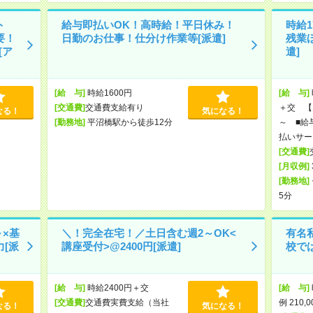
ト
給与即払いOK！高時給！平日休み！
時給1
要！
日勤のお仕事！仕分け作業等[派遣]
残業
[ア
遣]
[給 与]
時給1600円
[給 与]
[交通費]
交通費支給有り
＋交 【月
なる！
気になる！
[勤務地]
平沼橋駅から徒歩12分
～ ■給
払いサー
[交通費]
[月収例]
[勤務地]
5分
～×基
＼！完全在宅！／土日含む週2～OK<
有名
[派
講座受付>@2400円[派遣]
校で
[給 与]
時給2400円＋交
[給 与]
[交通費]
交通費実費支給（当社
例 210,
なる！
気になる！