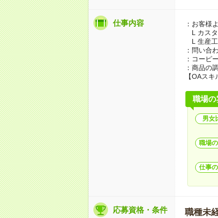
仕事内容
：お客様
L カス
L 生産
：問い合わ
：コーピ
：商品の
【OAスキル
職場の
男女
職場の
仕事の
応募資格・条件
職種未経験