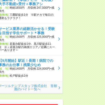
大手不動産×受付＋事務アシ
[給 与]
時給1650円 月収例 247,500円+残
業代
[勤務地]
三鷹駅徒歩1分 ※駅チカで毎日の
通勤もラクラク！
サービス業界の経験活かせる！受験
を目指す学生サポート＊事務
[給 与]
時給1500円 月収例 225,000円+残
業代
[勤務地]
若葉台駅徒歩1分、黒川駅徒歩11
分 ※＜若葉台駅の南側エリア／近隣にスー
パーあります＞
【9月開始】駅近！長期！病院での
事務のお仕事！残業少なめ
[給 与]
時給1400円 月収例 224,000円+残
業代
[勤務地]
松戸駅徒歩2分
パーソルテンプスタッフ株式会社 首都
圏のバイト一覧へ