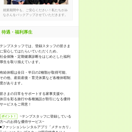
就業期間中も、ご安心ください！私たちがみ
なさんをバックアップさせていただきます。
待遇・福利厚生
テンプスタッフでは、登録スタッフの皆さま
に安心してはたらいていただくため、
社会保険・定期健康診断をはじめとした福利
厚生を取り揃えています。
有給休暇は全日・半日の2種類が取得可能、
その他、産前産後・育児休業など各種休暇制
度があります。
皆さまの日常をサポートする家事支援や、
休日を彩る旅行や各種施設が割引になる優待
サービスをご用意！
~テンプスタッフに登録している
ポイント！
方へのお得な優待サービス~
■ファッションレンタルアプリ「メチャカリ」