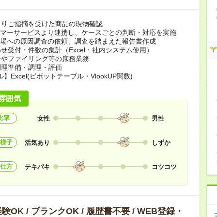
よりご指摘を受けた商品の現物確認
タマーサービスより連携し、ケースごとの判断・対応を実施
工場への原因調査の依頼、調査を踏まえた報告書作成
せ受付・件数の集計（Excel・社内システム使用）
ーやファイリング等の庶務業務
調理準備・調理・評価
】Excel(ピボットテーブル・VlookUP関数)
雰囲気
比率
女性
男性
様子
活気あり
しずか
仕方
テキパキ
コツコツ
OK / ブランクOK / 履歴書不要 / WEB登録・