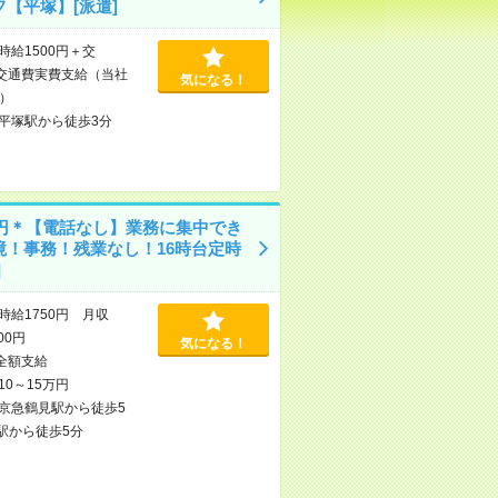
フ【平塚】[派遣]
時給1500円＋交
交通費実費支給（当社
気になる！
）
平塚駅から徒歩3分
50円＊【電話なし】業務に集中でき
境！事務！残業なし！16時台定時
]
時給1750円 月収
000円
気になる！
全額支給
10～15万円
京急鶴見駅から徒歩5
駅から徒歩5分