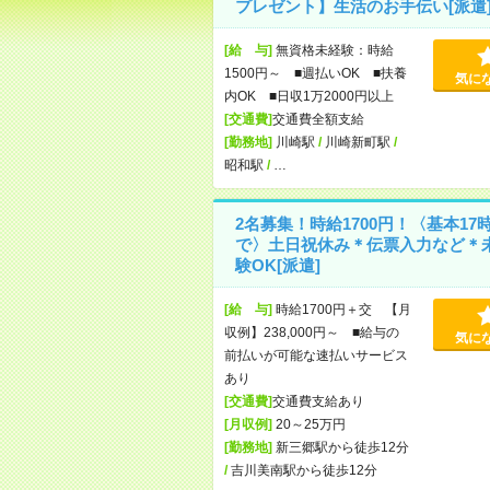
プレゼント】生活のお手伝い[派遣
[給 与]
無資格未経験：時給
1500円～ ■週払いOK ■扶養
気に
内OK ■日収1万2000円以上
[交通費]
交通費全額支給
[勤務地]
川崎駅
/
川崎新町駅
/
昭和駅
/
…
2名募集！時給1700円！〈基本17
で〉土日祝休み＊伝票入力など＊
験OK[派遣]
[給 与]
時給1700円＋交 【月
収例】238,000円～ ■給与の
気に
前払いが可能な速払いサービス
あり
[交通費]
交通費支給あり
[月収例]
20～25万円
[勤務地]
新三郷駅から徒歩12分
/
吉川美南駅から徒歩12分