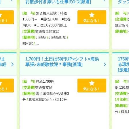
]
お散歩付き添いも仕事の1つ[派遣]
タッ
[給 与]
無資格未経験：時給
[給 与]
1500円～ ■週払いOK ■扶養
[交通費]
なる！
気になる！
内OK ■日収1万2000円以上
規定あり
[交通費]
交通費全額支給
[勤務地]
[勤務地]
川崎駅
/
川崎新町駅
/
昭和駅
/
…
時ま
1,700円！土日は50円UP×シフト×海浜
17
未経
幕張×未経験歓迎＊事務[派遣]
る環
[派遣
[給 与]
時給1700円
[給 与]
[交通費]
交通費支給
例 126,
なる！
気になる！
[勤務地]
海浜幕張駅から徒歩3
[交通費]
分
/
幕張本郷駅からバス15分
[月収例]
[勤務地]
分
/
鶴見