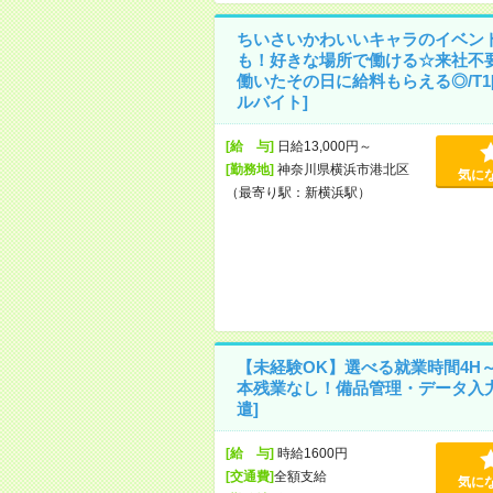
ちいさいかわいいキャラのイベン
も！好きな場所で働ける☆来社不
働いたその日に給料もらえる◎/T1
ルバイト]
[給 与]
日給13,000円～
[勤務地]
神奈川県横浜市港北区
気に
（最寄り駅：新横浜駅）
【未経験OK】選べる就業時間4H
本残業なし！備品管理・データ入力
遣]
[給 与]
時給1600円
[交通費]
全額支給
気に