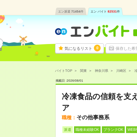
エン派遣
71454
件
エン バイト
82531
件
0
気になるリスト
保存した希
バイトTOP
関東
神奈川県
川崎区
冷
掲載日 :
2026
/
08
/
01
冷凍食品の信頼を支
ア
その他事務系
職種：
派遣
職種未経験OK
ブランクOK
WEB