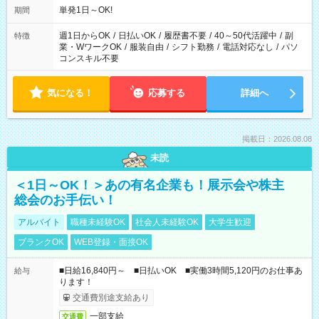
単発1日～OK!
期間
週1日からOK
/
日払いOK
/
履歴書不要
/
40～50代活躍中
/
副
特徴
業・WワークOK
/
服装自由
/
シフト勤務
/
電話対応なし
/
パソ
コンスキル不要
気になる！
応募する
詳細へ
掲載日：2026.08.08
未読
＜1日～OK！＞あの有名企業も！展示会や株主
総会のお手伝い！
アルバイト
職種未経験OK
社会人未経験OK
大学生歓迎
ブランクOK
WEB登録・面接OK
■日給16,840円～ ■日払いOK ■実働3時間5,120円のお仕事あ
給与
ります！
交通費別途支給あり
一部支給
交通費