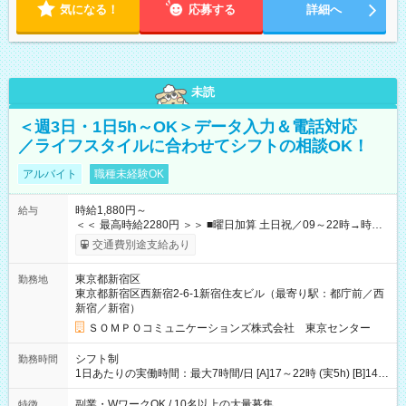
気になる！
応募する
詳細へ
未読
＜週3日・1日5h～OK＞データ入力＆電話対応
／ライフスタイルに合わせてシフトの相談OK！
アルバイト
職種未経験OK
時給1,880円～
給与
＜＜ 最高時給2280円 ＞＞ ■曜日加算 土日祝／09～22時→時給
＋400円 ■時間加算 月曜／09～12時→時給＋200円 月曜／17～
交通費別途支給あり
22時→時給＋200円 金曜／17～22時→時給＋400円 ■導入研
修・OJT研修時： 時給1780円（各加算給無）
東京都新宿区
勤務地
━━━━━━━━━━━━━━━ ■月収例 ◎ロングシフト（週3日×実7h） [1]
東京都新宿区西新宿2-6-1新宿住友ビル（最寄り駅：都庁前／西
金曜日収：15160円×4日＝60640円 [2]土曜日収：15960円×5日
新宿／新宿）
＝79800円 [3]日曜日収：15960円×5日＝79800円 [1]＋[2]＋[3]＝
月収22万240円 ◎ショートシフト（週3日×実5h） [1]月曜日収：
ＳＯＭＰＯコミュニケーションズ株式会社 東京センター
10400円×4日＝41600円 [2]金曜日収：11400円×4日＝45600円
[3]土曜日収：11400円×5日＝57000円 [1]＋[2]＋[3]＝月収14万
シフト制
勤務時間
4200円 【試用期間】試用期間あり 試用期間の長さ：3ヶ月 ※ 雇
1日あたりの実働時間：最大7時間/日 [A]17～22時 (実5h) [B]14～
用形態と給与に、本採用時と異なる部分があります。 雇用形
22時 (実7h/休1h） ★週3～5日※土or日必須 ◎休日：平日メイン
態：本採用時と同じです。 給与：時給 1,780円以上 ※各加算給
※[B]OJT終了後要相談 ◎下記選択制 （1）曜日固定 週3～・土or
副業・WワークOK / 10名以上の大量募集
特徴