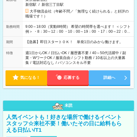
新宿駅
/
新宿三丁目駅
大手物流会社（年齢不問／「無理なく続けられる」と好評の
職場です！）
9:00～18:00（実動8時間） 希望の時間帯を選べます！ ＜シフト
勤務時間
例＞ ・8：30～12：00 ・10：00～19：00 ・17：00～22：00
・13：00～22：00 ・22：00～翌6：00 など
【急募】即日スタートＯＫ！ 単発1日のみから働けます。
期間
週1日からOK
/
日払いOK
/
履歴書不要
/
40～50代活躍中
/
副
特徴
業・WワークOK
/
服装自由
/
シフト勤務
/
10名以上の大量募
集
/
電話対応なし
/
パソコンスキル不要
気になる！
応募する
詳細へ
未読
人気イベントも！好きな場所で働けるイベント
スタッフ☆来社不要！働いたその日に給料もら
える日払い/T1