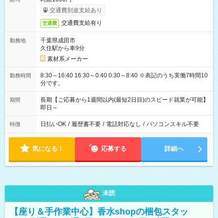
交通費別途支給あり
交通費支給有り
交通費
千葉県成田市
勤務地
久住駅から車9分
素材系メーカー
8:30～16:40 16:30～0:40 0:30～8:40 ※表記のうち実働7時間10
勤務時間
分です。
長期【ご応募から1週間以内(最短2日目)のスピード就業が可能】
期間
即日～
日払いOK
/
履歴書不要
/
電話対応なし
/
パソコンスキル不要
特徴
気になる！
応募する
詳細へ
未読
【座り＆手作業中心】香水shopの梱包スタッ