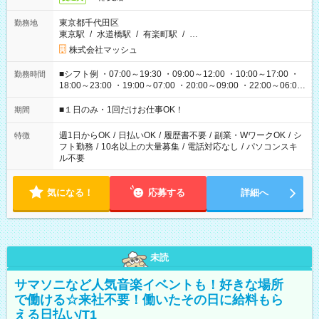
東京都千代田区
勤務地
東京駅
/
水道橋駅
/
有楽町駅
/
…
株式会社マッシュ
■シフト例 ・07:00～19:30 ・09:00～12:00 ・10:00～17:00 ・
勤務時間
18:00～23:00 ・19:00～07:00 ・20:00～09:00 ・22:00～06:00
etc ★最短で3時間で5,120円のお仕事から 15時間で2万円近く稼
げるお仕事も！ ご希望のお時間に合わせてご紹介！ ※シフトは
■１日のみ・1回だけお仕事OK！
期間
現場によって異なります。 ※勿論、休憩時間はあるのでご安心
ください！
週1日からOK
/
日払いOK
/
履歴書不要
/
副業・WワークOK
/
シ
特徴
フト勤務
/
10名以上の大量募集
/
電話対応なし
/
パソコンスキ
ル不要
気になる！
応募する
詳細へ
未読
サマソニなど人気音楽イベントも！好きな場所
で働ける☆来社不要！働いたその日に給料もら
える日払い/T1