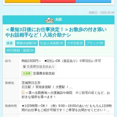
掲載日：2026.08.08
未読
＜最短3日後にお仕事決定！＞お散歩の付き添い
やお話相手など！入浴介助ナシ
派遣
職種未経験OK
社会人未経験OK
大学生歓迎
ブランクOK
WEB登録・面接OK
時給1500円～ ■日払いOK（規定あり）※即日払い不可
給与
交通費別途支給あり
交通費全額支給
交通費
茨城県日立市
勤務地
日立駅
/
常陸多賀駅
/
大甕駅
/
…
＜選べる勤務地＞介護施設や病院 ※ご自宅の近くなど、お
好きな場所を選べます！
★1日5時間～OK！ （例）9:00～18:00のあいだ もちろん1日8時
勤務時間
間のお仕事もご紹介可能です！ご希望をお聞かせください！★
家庭の都合でお休みが必要な場合も遠慮なくご相談ください。