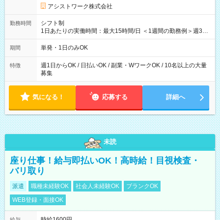
アシストワーク株式会社
シフト制
勤務時間
1日あたりの実働時間：最大15時間/日 ＜1週間の勤務例＞週3回
勤務 勤務：月・水・金 休み：火・木・土・日 好きな時にお仕事
可能です！ ※1日あたりの最大実働時間は日勤、夜勤共に勤務し
単発・1日のみOK
期間
た時間になります。
週1日からOK / 日払いOK / 副業・WワークOK / 10名以上の大量
特徴
募集
気になる！
応募する
詳細へ
未読
座り仕事！給与即払いOK！高時給！目視検査・
バリ取り
派遣
職種未経験OK
社会人未経験OK
ブランクOK
WEB登録・面接OK
時給1600円
給与