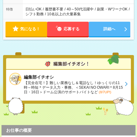
日払いOK
/
履歴書不要
/
40～50代活躍中
/
副業・WワークOK
/
特徴
シフト勤務
/
10名以上の大量募集
気になる！
応募する
詳細へ
編集部イチオシ
【完全在宅！】難しい業務なし＆電話なし！ゆっくりの11
時～時短＊データ入力・事務、＜SEKAI NO OWARI＊8月15
日・16日＞ドーム公演のサポートバイトなど
(8/7UP!)
お仕事の概要