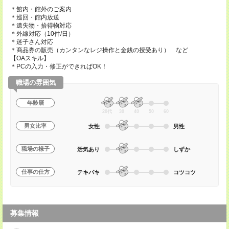
＊館内・館外のご案内
＊巡回・館内放送
＊遺失物・拾得物対応
＊外線対応（10件/日）
＊迷子さん対応
＊商品券の販売（カンタンなレジ操作と金銭の授受あり） など
【OAスキル】
＊PCの入力・修正ができればOK！
職場の雰囲気
年齢層
20代
30
40
50
60
男女比率
女性
男性
職場の様子
活気あり
しずか
仕事の仕方
テキパキ
コツコツ
募集情報