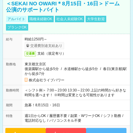
＜SEKAI NO OWARI＊8月15日・16日＞ドーム
公演のサポートバイト
アルバイト
職種未経験OK
社会人未経験OK
大学生歓迎
ブランクOK
時給1250円～
給与
交通費別途支給あり
支給（規定有り）
交通費
東京都文京区
勤務地
後楽園駅から徒歩5分
/
水道橋駅から徒歩5分
/
春日(東京都)駅
から徒歩7分
株式会社ライブパワー
＜シフト例＞ 7:00～23:00 13:30～22:00 上記の時間から好きな
勤務時間
時間を選べます！ ※時間は変更となる可能性があります
急募！8月15日・16日
期間
週1日からOK
/
履歴書不要
/
副業・WワークOK
/
シフト勤務
/
特徴
電話対応なし
/
パソコンスキル不要