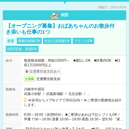
掲載日：2026.08.08
未読
【オープニング募集】おばあちゃんのお散歩付
き添いも仕事の1つ
派遣
職種未経験OK
社会人未経験OK
ブランクOK
WEB登録・面接OK
無資格未経験：時給1500円～ ■週払いOK ■扶養内OK ■日
給与
収1万2000円以上
交通費別途支給あり
交通費全額支給
交通費
川崎市中原区
勤務地
武蔵小杉駅
/
武蔵新城駅
/
元住吉駅
/
…
≪自宅からドアtoドアで30分以内！≫ご希望の勤務地を紹介
します。
9:00～18:00（休憩60分） ■ご希望があれば下記シフトもOK！
勤務時間
早番 7:00～16:00 遅番 10:00～19:00 夜勤 16:30～翌9:30 「家族
と休みを合わせたい」 「余裕を持って夕飯の準備がしたい」
「できれば残業はしたくない」 など、ご希望を教えてください