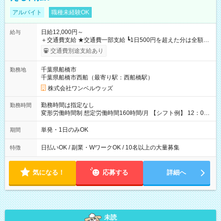
アルバイト
職種未経験OK
日給12,000円～
給与
＋交通費支給 ★交通費一部支給 ┗1日500円を超えた分は全額支
給！ ※往復500円以内の方は自己負担となります ★日払いOK！
交通費別途支給あり
（規定あり） ┗働いたその日に現金GET♪ お仕事後はコンビニ
ATMから 日払い分を引き落とせます！ 【試用期間】試用期間
千葉県船橋市
勤務地
なし
千葉県船橋市西船（最寄り駅：西船橋駅）
株式会社ワンベルウッズ
勤務時間は指定なし
勤務時間
変形労働時間制 想定労働時間160時間/月 【シフト例】 12：00
～22：00
単発・1日のみOK
期間
日払いOK / 副業・WワークOK / 10名以上の大量募集
特徴
気になる！
応募する
詳細へ
未読