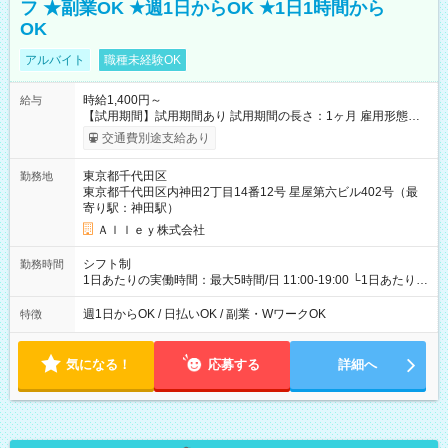
フ ★副業OK ★週1日からOK ★1日1時間から
OK
アルバイト
職種未経験OK
時給1,400円～
給与
【試用期間】試用期間あり 試用期間の長さ：1ヶ月 雇用形態、
給与は本採用時と同じです。
交通費別途支給あり
東京都千代田区
勤務地
東京都千代田区内神田2丁目14番12号 星屋第六ビル402号（最
寄り駅：神田駅）
Ａｌｌｅｙ株式会社
シフト制
勤務時間
1日あたりの実働時間：最大5時間/日 11:00-19:00 └1日あたりの
実働時間：1-5時間 └上記の時間帯内であれば、いつでも勤務可
能！ └平日・土曜日の中で、お好きな曜日でご勤務いただけま
週1日からOK / 日払いOK / 副業・WワークOK
特徴
す！ 【シフト例】 ・11:00～14:00 ・16:30～19:00 ・13:00～
18:00 などのように、自由な働き方が可能なお仕事です！
気になる！
応募する
詳細へ