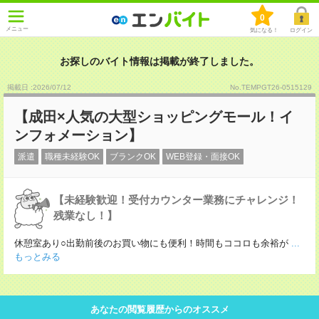
0
メニュー
気になる！
ログイン
お探しのバイト情報は掲載が終了しました。
掲載日 :2026
/
07
/
12
No.TEMPGT26-0515129
【成田×人気の大型ショッピングモール！イ
ンフォメーション】
派遣
職種未経験OK
ブランクOK
WEB登録・面接OK
【未経験歓迎！受付カウンター業務にチャレンジ！
残業なし！】
休憩室あり○出勤前後のお買い物にも便利！時間もココロも余裕が
...
もっとみる
あなたの閲覧履歴からのオススメ