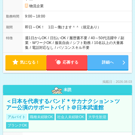
物流企業
9:00～18:00
勤務時間
即日～OK！ 1日～働けます＾＾（規定あり）
期間
週1日からOK
/
日払いOK
/
履歴書不要
/
40～50代活躍中
/
副
特徴
業・WワークOK
/
服装自由
/
シフト勤務
/
10名以上の大量募
集
/
電話対応なし
/
パソコンスキル不要
気になる！
応募する
詳細へ
掲載日：2026.08.03
未読
＜日本を代表するバンド＊サカナクション＞ツ
アー公演のサポートバイト＠日本武道館
アルバイト
職種未経験OK
社会人未経験OK
大学生歓迎
ブランクOK