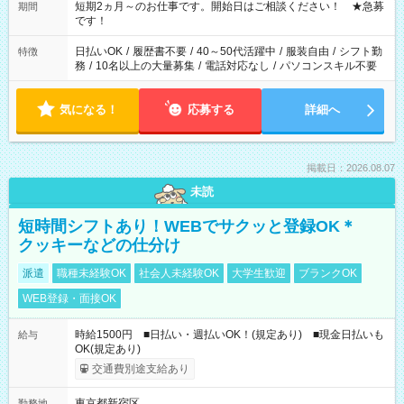
※週最低15時間以上の勤務が必要です
短期2ヵ月～のお仕事です。開始日はご相談ください！ ★急募
期間
です！
日払いOK
/
履歴書不要
/
40～50代活躍中
/
服装自由
/
シフト勤
特徴
務
/
10名以上の大量募集
/
電話対応なし
/
パソコンスキル不要
気になる！
応募する
詳細へ
掲載日：2026.08.07
未読
短時間シフトあり！WEBでサクッと登録OK＊
クッキーなどの仕分け
派遣
職種未経験OK
社会人未経験OK
大学生歓迎
ブランクOK
WEB登録・面接OK
時給1500円 ■日払い・週払いOK！(規定あり) ■現金日払いも
給与
OK(規定あり)
交通費別途支給あり
東京都新宿区
勤務地