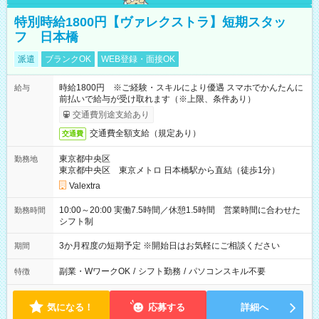
特別時給1800円【ヴァレクストラ】短期スタッ
フ 日本橋
派遣
ブランクOK
WEB登録・面接OK
時給1800円 ※ご経験・スキルにより優遇 スマホでかんたんに
給与
前払いで給与が受け取れます（※上限、条件あり）
交通費別途支給あり
交通費全額支給（規定あり）
交通費
東京都中央区
勤務地
東京都中央区 東京メトロ 日本橋駅から直結（徒歩1分）
Valextra
10:00～20:00 実働7.5時間／休憩1.5時間 営業時間に合わせた
勤務時間
シフト制
3か月程度の短期予定 ※開始日はお気軽にご相談ください
期間
副業・WワークOK
/
シフト勤務
/
パソコンスキル不要
特徴
気になる！
応募する
詳細へ