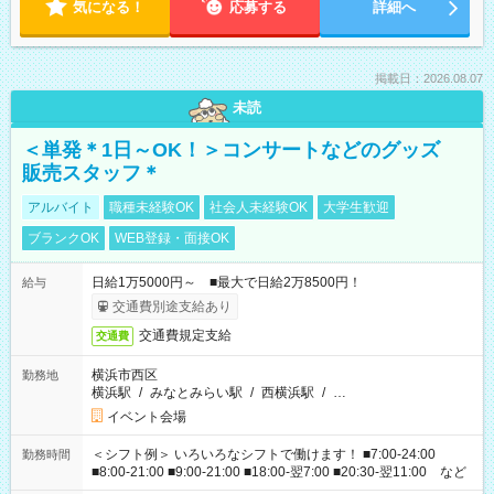
気になる！
応募する
詳細へ
掲載日：2026.08.07
未読
＜単発＊1日～OK！＞コンサートなどのグッズ
販売スタッフ＊
アルバイト
職種未経験OK
社会人未経験OK
大学生歓迎
ブランクOK
WEB登録・面接OK
日給1万5000円～ ■最大で日給2万8500円！
給与
交通費別途支給あり
交通費規定支給
交通費
横浜市西区
勤務地
横浜駅
/
みなとみらい駅
/
西横浜駅
/
…
イベント会場
＜シフト例＞ いろいろなシフトで働けます！ ■7:00-24:00
勤務時間
■8:00-21:00 ■9:00-21:00 ■18:00-翌7:00 ■20:30-翌11:00 など