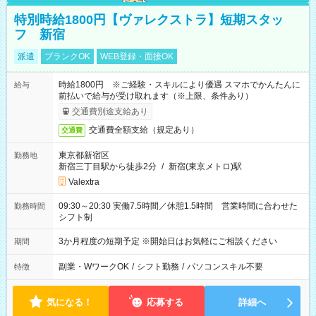
特別時給1800円【ヴァレクストラ】短期スタッ
フ 新宿
派遣
ブランクOK
WEB登録・面接OK
時給1800円 ※ご経験・スキルにより優遇 スマホでかんたんに
給与
前払いで給与が受け取れます（※上限、条件あり）
交通費別途支給あり
交通費全額支給（規定あり）
交通費
東京都新宿区
勤務地
新宿三丁目駅から徒歩2分
/
新宿(東京メトロ)駅
Valextra
09:30～20:30 実働7.5時間／休憩1.5時間 営業時間に合わせた
勤務時間
シフト制
3か月程度の短期予定 ※開始日はお気軽にご相談ください
期間
副業・WワークOK
/
シフト勤務
/
パソコンスキル不要
特徴
気になる！
応募する
詳細へ