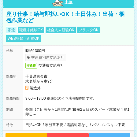
未読
座り仕事！給与即払いOK！土日休み！出荷・梱
包作業など
派遣
職種未経験OK
社会人未経験OK
ブランクOK
WEB登録・面接OK
時給1300円
給与
交通費別途支給あり
交通費支給有り
交通費
千葉県東金市
勤務地
求名駅から車9分
製造外
9:00～18:00 ※表記のうち実働8時間です。
勤務時間
長期【ご応募から1週間以内(最短2日目)のスピード就業が可能】
期間
即日～
日払いOK
/
履歴書不要
/
電話対応なし
/
パソコンスキル不要
特徴