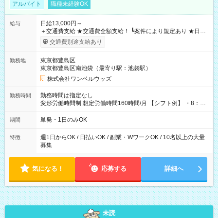
アルバイト
職種未経験OK
日給13,000円～
給与
＋交通費支給 ★交通費全額支給！ ┗案件により規定あり ★日払
いOK！（規定あり） ┗働いたその日に現金GET♪ お仕事後はコ
交通費別途支給あり
ンビニATMから 日払い分を引き落とせます！ 【試用期間】試
用期間なし
東京都豊島区
勤務地
東京都豊島区南池袋（最寄り駅：池袋駅）
株式会社ワンベルウッズ
勤務時間は指定なし
勤務時間
変形労働時間制 想定労働時間160時間/月 【シフト例】 ・8：00
～21：00
単発・1日のみOK
期間
週1日からOK / 日払いOK / 副業・WワークOK / 10名以上の大量
特徴
募集
気になる！
応募する
詳細へ
未読