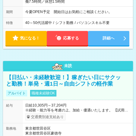
働7.5時間／休憩1.5時間
今夏OPEN予定 開始日はお気軽にご相談ください。
期間
40～50代活躍中
/
シフト勤務
/
パソコンスキル不要
特徴
気になる！
応募する
詳細へ
未読
【日払い・未経験歓迎！】稼ぎたい日にサクッ
と勤務！単発・週1日～自由シフトの軽作業
アルバイト
職種未経験OK
日給10,305円～37,204円
給与
※経験・能力等を考慮の上、加給・優遇いたします。 【試用期
間】試用期間なし
交通費別途支給あり
東京都世田谷区
勤務地
東京都世田谷区豪徳寺