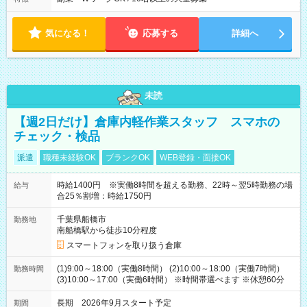
無
日必須 （2）月間シフト※規定 1ヶ月毎のシフト制 ※デビュー後
選択可 ▶ご確認 祝日/GW/年末年始等も シフト通りの出勤が必要
です
気になる！
応募する
詳細へ
未読
【週2日だけ】倉庫内軽作業スタッフ スマホの
チェック・検品
派遣
職種未経験OK
ブランクOK
WEB登録・面接OK
時給1400円 ※実働8時間を超える勤務、22時～翌5時勤務の場
給与
合25％割増：時給1750円
千葉県船橋市
勤務地
南船橋駅から徒歩10分程度
スマートフォンを取り扱う倉庫
(1)9:00～18:00（実働8時間） (2)10:00～18:00（実働7時間）
勤務時間
(3)10:00～17:00（実働6時間） ※時間帯選べます ※休憩60分
長期 2026年9月スタート予定
期間