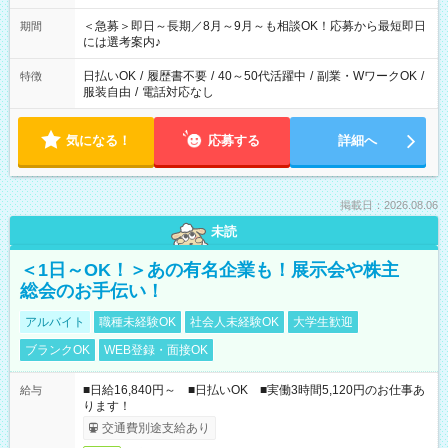
ば前職が、 在宅/財団法人/事務/コールセンター/受付/販売/カフェ
スタッフ スイーツ販売/ホテルフロント/化粧品販売/など 様々な
＜急募＞即日～長期／8月～9月～も相談OK！応募から最短即日
期間
業界から入社して活躍されています♪
には選考案内♪
日払いOK
/
履歴書不要
/
40～50代活躍中
/
副業・WワークOK
/
特徴
服装自由
/
電話対応なし
気になる！
応募する
詳細へ
掲載日：2026.08.06
未読
＜1日～OK！＞あの有名企業も！展示会や株主
総会のお手伝い！
アルバイト
職種未経験OK
社会人未経験OK
大学生歓迎
ブランクOK
WEB登録・面接OK
■日給16,840円～ ■日払いOK ■実働3時間5,120円のお仕事あ
給与
ります！
交通費別途支給あり