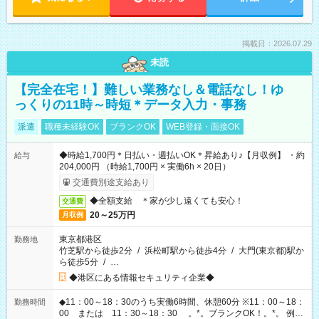
掲載日：2026.07.29
未読
【完全在宅！】難しい業務なし＆電話なし！ゆ
っくりの11時～時短＊データ入力・事務
派遣
職種未経験OK
ブランクOK
WEB登録・面接OK
◆時給1,700円＊日払い・週払いOK＊昇給あり♪【月収例】 ・約
給与
204,000円 （時給1,700円 × 実働6h × 20日）
交通費別途支給あり
◆全額支給 ＊家が少し遠くても安心！
交通費
20～25万円
月収例
東京都港区
勤務地
竹芝駅から徒歩2分
/
浜松町駅から徒歩4分
/
大門(東京都)駅か
ら徒歩5分
/
…
◆港区にある情報セキュリティ企業◆
◆11：00～18：30のうち実働6時間、休憩60分 ※11：00～18：
勤務時間
00 または 11：30～18：30 。*。ブランクOK！。*。 例え