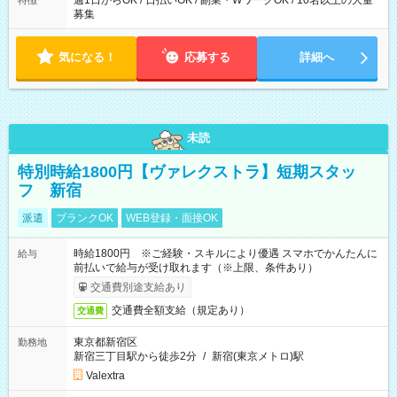
週1日からOK / 日払いOK / 副業・WワークOK / 10名以上の大量
特徴
募集
気になる！
応募する
詳細へ
未読
特別時給1800円【ヴァレクストラ】短期スタッ
フ 新宿
派遣
ブランクOK
WEB登録・面接OK
時給1800円 ※ご経験・スキルにより優遇 スマホでかんたんに
給与
前払いで給与が受け取れます（※上限、条件あり）
交通費別途支給あり
交通費全額支給（規定あり）
交通費
東京都新宿区
勤務地
新宿三丁目駅から徒歩2分
/
新宿(東京メトロ)駅
Valextra