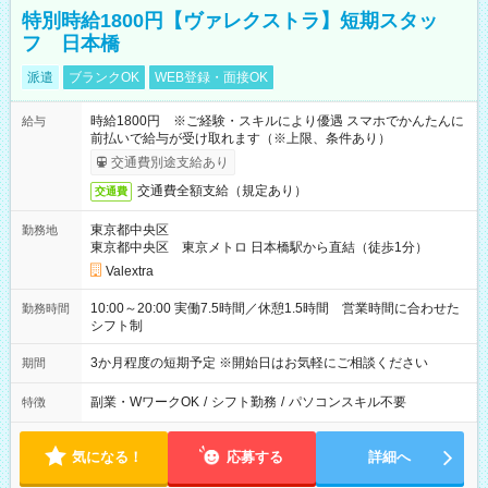
特別時給1800円【ヴァレクストラ】短期スタッ
フ 日本橋
派遣
ブランクOK
WEB登録・面接OK
時給1800円 ※ご経験・スキルにより優遇 スマホでかんたんに
給与
前払いで給与が受け取れます（※上限、条件あり）
交通費別途支給あり
交通費全額支給（規定あり）
交通費
東京都中央区
勤務地
東京都中央区 東京メトロ 日本橋駅から直結（徒歩1分）
Valextra
10:00～20:00 実働7.5時間／休憩1.5時間 営業時間に合わせた
勤務時間
シフト制
3か月程度の短期予定 ※開始日はお気軽にご相談ください
期間
副業・WワークOK
/
シフト勤務
/
パソコンスキル不要
特徴
気になる！
応募する
詳細へ