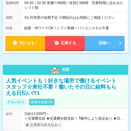
09:30～20:30 実働7.5時間／休憩1.5時間 営業時間に合わせた
勤務時間
シフト制
3か月程度の短期予定 ※開始日はお気軽にご相談ください
期間
副業・WワークOK
/
シフト勤務
/
パソコンスキル不要
特徴
気になる！
応募する
詳細へ
未読
人気イベントも！好きな場所で働けるイベント
スタッフ☆来社不要！働いたその日に給料もら
える日払い/T1
アルバイト
職種未経験OK
日給13,000円～
給与
＋交通費支給 ★交通費全額支給！ ┗案件により規定あり ★日払
いOK！（規定あり） ┗働いたその日に現金GET♪ お仕事後はコ
交通費別途支給あり
ンビニATMから 日払い分を引き落とせます！ 【試用期間】試