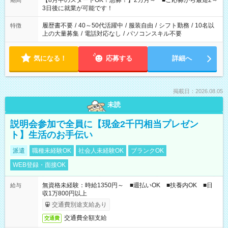
【8月中のスタートOK！急募！】2カ月～ ■ご応募から最短2～
期間
ね。 ※Wワーク希望の方へ 今ご覧のお仕事で希望する勤務時間
3日後に就業が可能です！
と、もう1つのお仕事の勤務時間。 合計で週40時間を超える場
合は応募できません。
履歴書不要
/
40～50代活躍中
/
服装自由
/
シフト勤務
/
10名以
特徴
上の大量募集
/
電話対応なし
/
パソコンスキル不要
気になる！
応募する
詳細へ
掲載日：2026.08.05
未読
説明会参加で全員に【現金2千円相当プレゼン
ト】生活のお手伝い
派遣
職種未経験OK
社会人未経験OK
ブランクOK
WEB登録・面接OK
無資格未経験：時給1350円～ ■週払いOK ■扶養内OK ■日
給与
収1万800円以上
交通費別途支給あり
交通費全額支給
交通費