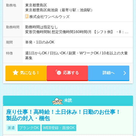
用期間なし
東京都豊島区
勤務地
東京都豊島区南池袋（最寄り駅：池袋駅）
株式会社ワンベルウッズ
勤務時間は指定なし
勤務時間
変形労働時間制 想定労働時間160時間/月 【シフト例】 ・8：00
～21：00
単発・1日のみOK
期間
週1日からOK / 日払いOK / 副業・WワークOK / 10名以上の大量
特徴
募集
気になる！
応募する
詳細へ
未読
座り仕事！高時給！土日休み！日勤のお仕事！
製品の封入・梱包
派遣
ブランクOK
WEB登録・面接OK