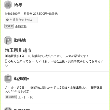
給与
時給1500円 月収例 217,500円+残業代
交通費別途支給あり
全額支給
交通費
勤務地
埼玉県川越市
川越駅徒歩1分 ※川越駅から改札出てすぐ！人気の駅近です！
◇みんな知ってる♪≪たすけあい≫社会活動・共済事業を行っております
◇
勤務曜日
月～金（週5日） ※業務に慣れたら月に2回ほど土曜出勤あり（振替休日
あり/半年後を想定）
土・日・祝
休日休暇