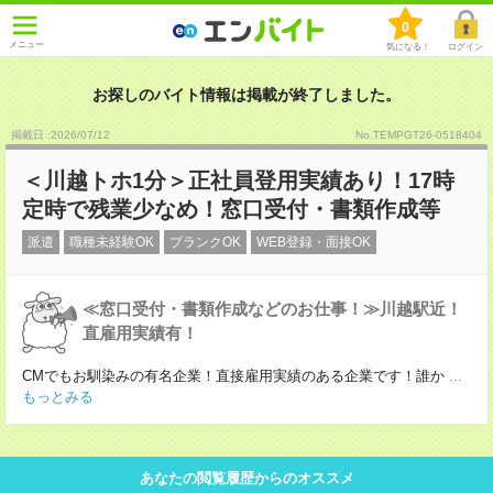
0
メニュー
気になる！
ログイン
お探しのバイト情報は掲載が終了しました。
掲載日 :2026
/
07
/
12
No.TEMPGT26-0518404
＜川越トホ1分＞正社員登用実績あり！17時
定時で残業少なめ！窓口受付・書類作成等
派遣
職種未経験OK
ブランクOK
WEB登録・面接OK
≪窓口受付・書類作成などのお仕事！≫川越駅近！
直雇用実績有！
CMでもお馴染みの有名企業！直接雇用実績のある企業です！誰か
...
もっとみる
あなたの閲覧履歴からのオススメ