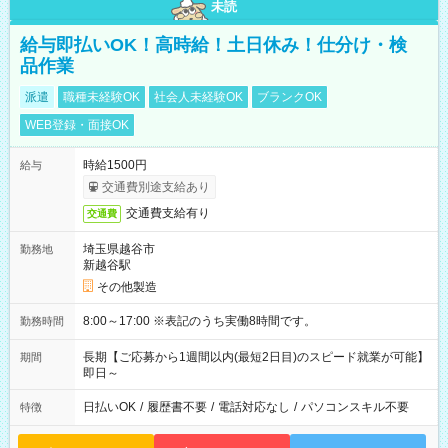
未読
給与即払いOK！高時給！土日休み！仕分け・検
品作業
派遣
職種未経験OK
社会人未経験OK
ブランクOK
WEB登録・面接OK
時給1500円
給与
交通費別途支給あり
交通費支給有り
交通費
埼玉県越谷市
勤務地
新越谷駅
その他製造
8:00～17:00 ※表記のうち実働8時間です。
勤務時間
長期【ご応募から1週間以内(最短2日目)のスピード就業が可能】
期間
即日～
日払いOK
/
履歴書不要
/
電話対応なし
/
パソコンスキル不要
特徴