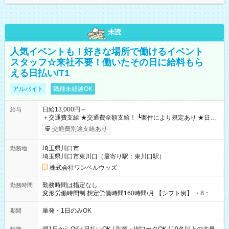
未読
人気イベントも！好きな場所で働けるイベント
スタッフ☆来社不要！働いたその日に給料もら
える日払い/T1
アルバイト
職種未経験OK
日給13,000円～
給与
＋交通費支給 ★交通費全額支給！ ┗案件により規定あり ★日払
いOK！（規定あり） ┗働いたその日に現金GET♪ お仕事後はコ
交通費別途支給あり
ンビニATMから 日払い分を引き落とせます！ 【試用期間】試
用期間なし
埼玉県川口市
勤務地
埼玉県川口市東川口（最寄り駅：東川口駅）
株式会社ワンベルウッズ
勤務時間は指定なし
勤務時間
変形労働時間制 想定労働時間160時間/月 【シフト例】 ・8：00
～21：00
単発・1日のみOK
期間