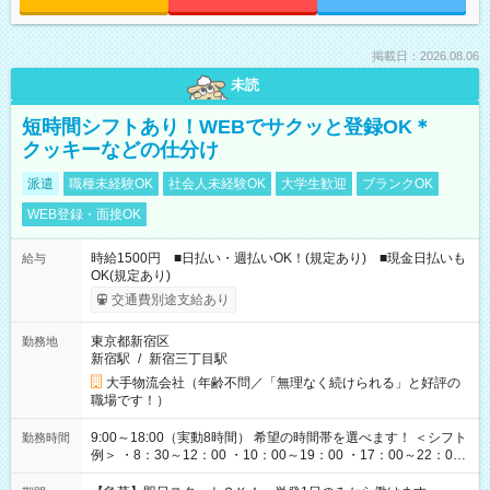
掲載日：2026.08.06
未読
短時間シフトあり！WEBでサクッと登録OK＊
クッキーなどの仕分け
派遣
職種未経験OK
社会人未経験OK
大学生歓迎
ブランクOK
WEB登録・面接OK
時給1500円 ■日払い・週払いOK！(規定あり) ■現金日払いも
給与
OK(規定あり)
交通費別途支給あり
東京都新宿区
勤務地
新宿駅
/
新宿三丁目駅
大手物流会社（年齢不問／「無理なく続けられる」と好評の
職場です！）
9:00～18:00（実動8時間） 希望の時間帯を選べます！ ＜シフト
勤務時間
例＞ ・8：30～12：00 ・10：00～19：00 ・17：00～22：00
・13：00～22：00 ・22：00～翌6：00 など