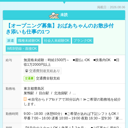
掲載日：2026.08.06
未読
【オープニング募集】おばあちゃんのお散歩付
き添いも仕事の1つ
派遣
職種未経験OK
社会人未経験OK
ブランクOK
WEB登録・面接OK
無資格未経験：時給1500円～ ■週払いOK ■扶養内OK ■日
給与
収1万2000円以上
交通費別途支給あり
交通費全額支給
交通費
東京都豊島区
勤務地
巣鴨駅
/
目白駅
/
北池袋駅
/
…
≪自宅からドアtoドアで30分以内！≫ご希望の勤務地を紹介
します。
9:00～18:00（休憩60分） ■ご希望があれば下記シフトもOK！
勤務時間
早番 7:00～16:00 遅番 10:00～19:00 夜勤 16:30～翌9:30 「家族
と休みを合わせたい」 「余裕を持って夕飯の準備がしたい」
「できれば残業はしたくない」 など、ご希望を教えてください