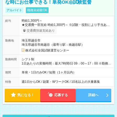
な時にお仕事できる！単発OK◎試験監督
アルバイト
職種未経験OK
時給1,300円～
給与
★交通費一部支給 時給1,300円～ ※試験・役割により手当あり
※勤務回数により昇給あり 【即給（前払い）オプションあ
交通費別途支給あり
り！】 希望される場合、勤務から1週間ほどで給与の一部を受け
取れます。 ※手数料418円がかかります。 【過去試験日の収入
埼玉県越谷市
勤務地
例】 ・河合塾模擬試験 8:30～17:30（休憩1時間） 時給1,300円
埼玉県越谷市南越谷（最寄り駅：南越谷駅）
×8時間＝日収10,400円＋交通費 ※当日の役割により時給＋100
円の場合あり ・国家試験 7:00～13:30（休憩なし） 時給1,300
株式会社全国試験運営センター
円（役割手当＋100円）×6時間＝日収8,400円＋交通費 【試用期
間】試用期間なし
シフト制
勤務時間
1日あたりの実働時間：最大7時間/日 09：00～17：00 ※勤務時
間は 試験により異なります。
単発・1日のみOK / 短期（1ヶ月以内）
期間
週1日からOK / 副業・WワークOK / 10名以上の大量募集
特徴
気になる！
応募する
詳細へ