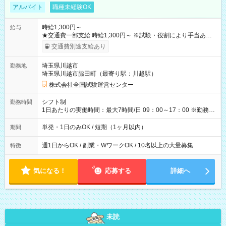
アルバイト
職種未経験OK
時給1,300円～
給与
★交通費一部支給 時給1,300円～ ※試験・役割により手当あり
※勤務回数により昇給あり 【即給（前払い）オプションあ
交通費別途支給あり
り！】 希望される場合、勤務から1週間ほどで給与の一部を受け
取れます。 ※手数料418円がかかります。 【過去試験日の収入
埼玉県川越市
勤務地
例】 ・河合塾模擬試験 8:30～17:30（休憩1時間） 時給1,300円
埼玉県川越市脇田町（最寄り駅：川越駅）
×8時間＝日収10,400円＋交通費 ※当日の役割により時給＋100
円の場合あり ・国家試験 7:00～13:30（休憩なし） 時給1,300
株式会社全国試験運営センター
円（役割手当＋100円）×6時間＝日収8,400円＋交通費 【試用期
間】試用期間なし
シフト制
勤務時間
1日あたりの実働時間：最大7時間/日 09：00～17：00 ※勤務時
間は 試験により異なります。
単発・1日のみOK / 短期（1ヶ月以内）
期間
週1日からOK / 副業・WワークOK / 10名以上の大量募集
特徴
気になる！
応募する
詳細へ
未読