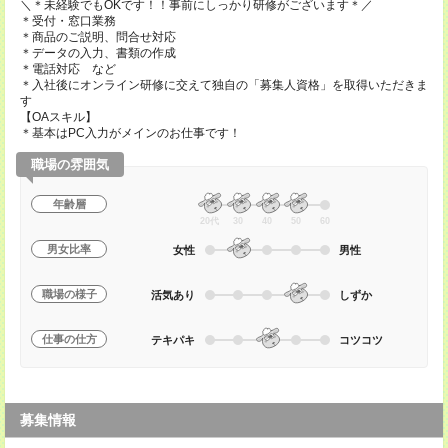
＼＊未経験でもOKです！！事前にしっかり研修がございます＊／
＊受付・窓口業務
＊商品のご説明、問合せ対応
＊データの入力、書類の作成
＊電話対応 など
＊入社後にオンライン研修に交えて独自の「募集人資格」を取得いただきま
す
【OAスキル】
＊基本はPC入力がメインのお仕事です！
職場の雰囲気
年齢層
20代
30
40
50
60
男女比率
女性
男性
職場の様子
活気あり
しずか
仕事の仕方
テキパキ
コツコツ
募集情報