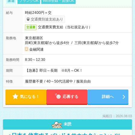
派遣
ブランクOK
WEB登録・面接OK
時給2400円＋交
給与
交通費別途支給あり
交通費実費支給（当社規定あり）
交通費
東京都港区
勤務地
田町(東京都)駅から徒歩4分
/
三田(東京都)駅から徒歩7分
金融関連
8:30～12:30
勤務時間
【急募】即日～長期 ※8月～OK！
期間
履歴書不要
/
40～50代活躍中
/
服装自由
特徴
気になる！
応募する
詳細へ
掲載日：2026.08.03
未読