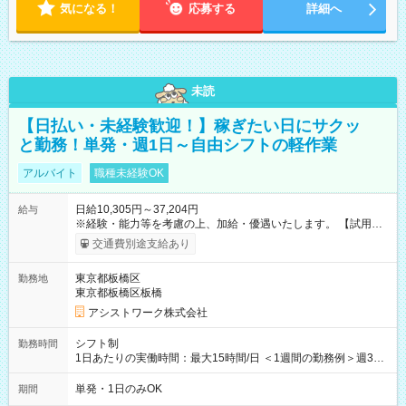
気になる！
応募する
詳細へ
未読
【日払い・未経験歓迎！】稼ぎたい日にサクッ
と勤務！単発・週1日～自由シフトの軽作業
アルバイト
職種未経験OK
日給10,305円～37,204円
給与
※経験・能力等を考慮の上、加給・優遇いたします。 【試用期
間】試用期間なし
交通費別途支給あり
東京都板橋区
勤務地
東京都板橋区板橋
アシストワーク株式会社
シフト制
勤務時間
1日あたりの実働時間：最大15時間/日 ＜1週間の勤務例＞週3回
勤務 勤務：月・水・金 休み：火・木・土・日 好きな時にお仕事
可能です！ ※1日あたりの最大実働時間は日勤、夜勤共に勤務し
単発・1日のみOK
期間
た時間になります。