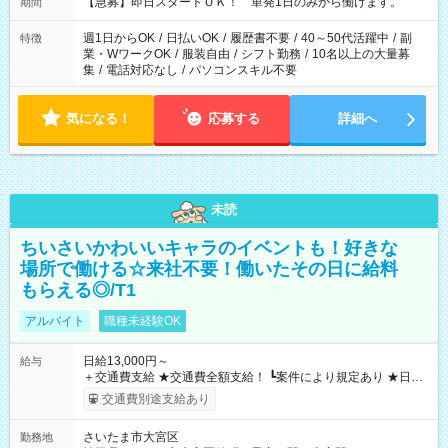
【急募】即日スタートＯＫ！ 単発1日のみから働けます。
期間
週1日からOK
/
日払いOK
/
履歴書不要
/
40～50代活躍中
/
副
特徴
業・WワークOK
/
服装自由
/
シフト勤務
/
10名以上の大量募
集
/
電話対応なし
/
パソコンスキル不要
気になる！
応募する
詳細へ
未読
ちいさいかわいいキャラのイベントも！好きな
場所で働ける☆来社不要！働いたその日に給料
もらえる◎/T1
アルバイト
職種未経験OK
日給13,000円～
給与
＋交通費支給 ★交通費全額支給！ ┗案件により規定あり ★日払
いOK！（規定あり） ┗働いたその日に現金GET♪ お仕事後はコ
交通費別途支給あり
ンビニATMから 日払い分を引き落とせます！ 【試用期間】試
用期間なし
さいたま市大宮区
勤務地