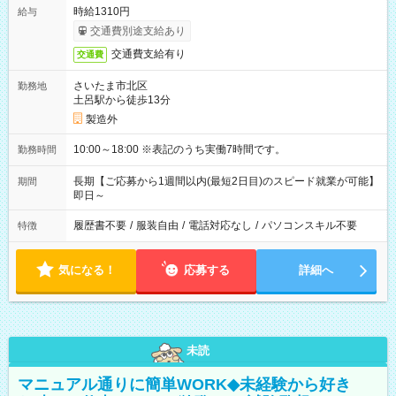
時給1310円
給与
交通費別途支給あり
交通費支給有り
交通費
さいたま市北区
勤務地
土呂駅から徒歩13分
製造外
10:00～18:00 ※表記のうち実働7時間です。
勤務時間
長期【ご応募から1週間以内(最短2日目)のスピード就業が可能】
期間
即日～
履歴書不要
/
服装自由
/
電話対応なし
/
パソコンスキル不要
特徴
気になる！
応募する
詳細へ
未読
マニュアル通りに簡単WORK◆未経験から好き