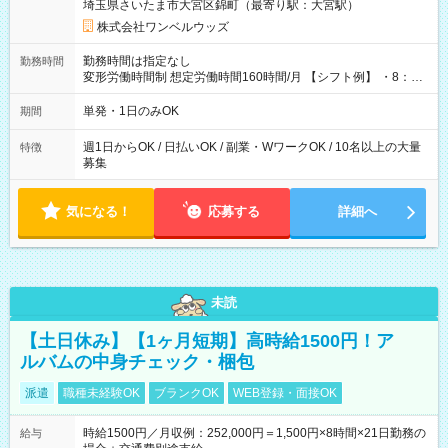
埼玉県さいたま市大宮区錦町（最寄り駅：大宮駅）
株式会社ワンベルウッズ
勤務時間は指定なし
勤務時間
変形労働時間制 想定労働時間160時間/月 【シフト例】 ・8：00
～21：00
単発・1日のみOK
期間
週1日からOK / 日払いOK / 副業・WワークOK / 10名以上の大量
特徴
募集
気になる！
応募する
詳細へ
未読
【土日休み】【1ヶ月短期】高時給1500円！ア
ルバムの中身チェック・梱包
派遣
職種未経験OK
ブランクOK
WEB登録・面接OK
時給1500円／月収例：252,000円＝1,500円×8時間×21日勤務の
給与