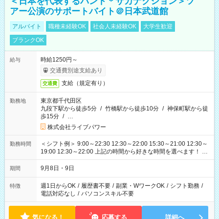
＜日本を代表するバンド＊サカナクション＞ツ
アー公演のサポートバイト＠日本武道館
アルバイト
職種未経験OK
社会人未経験OK
大学生歓迎
ブランクOK
時給1250円～
給与
交通費別途支給あり
支給（規定有り）
交通費
東京都千代田区
勤務地
九段下駅から徒歩5分
/
竹橋駅から徒歩10分
/
神保町駅から徒
歩15分
/
…
株式会社ライブパワー
＜シフト例＞ 9:00～22:30 12:30～22:00 15:30～21:00 12:30～
勤務時間
19:00 12:30～22:00 上記の時間から好きな時間を選べます！ ※
時間は変更となる可能性があります
9月8日・9日
期間
週1日からOK
/
履歴書不要
/
副業・WワークOK
/
シフト勤務
/
特徴
電話対応なし
/
パソコンスキル不要
気になる！
応募する
詳細へ