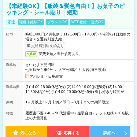
【未経験OK】【服装＆髪色自由！】お菓子のピ
ッキング・シール貼り｜短期
派遣
職種未経験OK
ブランクOK
WEB登録・面接OK
時給1400円／月収例：117,600円＝1,400円×4時間×21日勤務の
給与
場合＋交通費別途支給
交通費別途支給あり
実費支給／当社規定あり。
交通費
さいたま市見沼区
勤務地
七里駅から車6分
/
大宮公園駅
/
大宮(埼玉県)駅
アパレル・日用雑貨
(1)14:00-18:00(休憩0分) (2)14:00-19:00(休憩0分) (3)14:00-
勤務時間
19:30(休憩0分) (4)14:00-20:00(休憩45分) ※お好きな時間が選べ
ます
1ヶ月以上3ヶ月未満／即日～8月末までの期間限定
期間
履歴書不要
/
40～50代活躍中
/
服装自由
/
シフト勤務
/
10名以
特徴
上の大量募集
気になる！
応募する
詳細へ