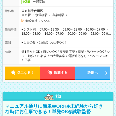
一部支給
交通費
東京都千代田区
勤務地
東京駅
/
水道橋駅
/
有楽町駅
/
…
株式会社マッシュ
■シフト例 ・07:00～19:30 ・09:00～12:00 ・10:00～17:00 ・
勤務時間
18:00～23:00 ・19:00～07:00 ・20:00～09:00 ・22:00～06:00
etc ★最短で3時間で5,120円のお仕事から 15時間で2万円近く稼
げるお仕事も！ ご希望のお時間に合わせてご紹介！ ※シフトは
■１日のみ・1回だけお仕事OK！
期間
現場によって異なります。 ※勿論、休憩時間はあるのでご安心
ください！
週1日からOK
/
日払いOK
/
履歴書不要
/
副業・WワークOK
/
シ
特徴
フト勤務
/
10名以上の大量募集
/
電話対応なし
/
パソコンスキ
ル不要
気になる！
応募する
詳細へ
未読
マニュアル通りに簡単WORK◆未経験から好き
な時にお仕事できる！単発OK◎試験監督