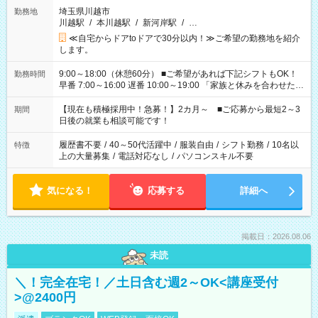
埼玉県川越市
勤務地
川越駅
/
本川越駅
/
新河岸駅
/
…
≪自宅からドアtoドアで30分以内！≫ご希望の勤務地を紹介
します。
9:00～18:00（休憩60分） ■ご希望があれば下記シフトもOK！
勤務時間
早番 7:00～16:00 遅番 10:00～19:00 「家族と休みを合わせた
い」 「余裕を持って夕飯の準備がしたい」 「できれば残業はし
たくない」 など、ご希望を教えてくださいね。 ※Wワーク希望
【現在も積極採用中！急募！】2カ月～ ■ご応募から最短2～3
期間
の方へ 今ご覧のお仕事で希望する勤務時間と、もう1つのお仕事
日後の就業も相談可能です！
の勤務時間。 合計で週40時間を超える場合は応募できません。
履歴書不要
/
40～50代活躍中
/
服装自由
/
シフト勤務
/
10名以
特徴
上の大量募集
/
電話対応なし
/
パソコンスキル不要
気になる！
応募する
詳細へ
掲載日：2026.08.06
未読
＼！完全在宅！／土日含む週2～OK<講座受付
>@2400円