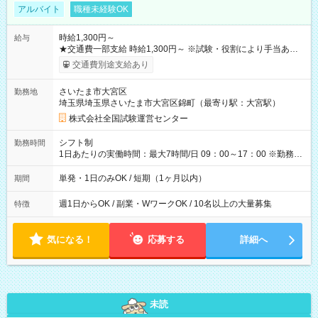
アルバイト
職種未経験OK
時給1,300円～
給与
★交通費一部支給 時給1,300円～ ※試験・役割により手当あり
※勤務回数により昇給あり 【即給（前払い）オプションあ
交通費別途支給あり
り！】 希望される場合、勤務から1週間ほどで給与の一部を受け
取れます。 ※手数料418円がかかります。 【過去試験日の収入
さいたま市大宮区
勤務地
例】 ・河合塾模擬試験 8:30～17:30（休憩1時間） 時給1,300円
埼玉県埼玉県さいたま市大宮区錦町（最寄り駅：大宮駅）
×8時間＝日収10,400円＋交通費 ※当日の役割により時給＋100
円の場合あり ・国家試験 7:00～13:30（休憩なし） 時給1,300
株式会社全国試験運営センター
円（役割手当＋100円）×6時間＝日収8,400円＋交通費 【試用期
間】試用期間なし
シフト制
勤務時間
1日あたりの実働時間：最大7時間/日 09：00～17：00 ※勤務時
間は 試験により異なります。
単発・1日のみOK / 短期（1ヶ月以内）
期間
週1日からOK / 副業・WワークOK / 10名以上の大量募集
特徴
気になる！
応募する
詳細へ
未読