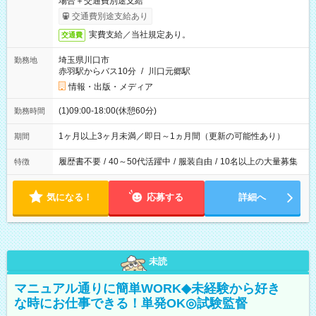
場合＋交通費別途支給
交通費別途支給あり
実費支給／当社規定あり。
交通費
埼玉県川口市
勤務地
赤羽駅からバス10分
/
川口元郷駅
情報・出版・メディア
(1)09:00-18:00(休憩60分)
勤務時間
1ヶ月以上3ヶ月未満／即日～1ヵ月間（更新の可能性あり）
期間
履歴書不要
/
40～50代活躍中
/
服装自由
/
10名以上の大量募集
特徴
気になる！
応募する
詳細へ
未読
マニュアル通りに簡単WORK◆未経験から好き
な時にお仕事できる！単発OK◎試験監督