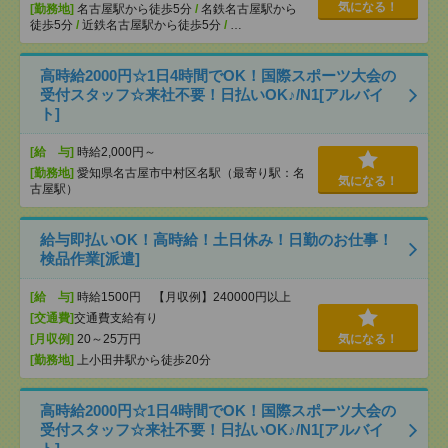
気になる！
[勤務地]
名古屋駅から徒歩5分
/
名鉄名古屋駅から
徒歩5分
/
近鉄名古屋駅から徒歩5分
/
…
高時給2000円☆1日4時間でOK！国際スポーツ大会の
受付スタッフ☆来社不要！日払いOK♪/N1[アルバイ
ト]
[給 与]
時給2,000円～
[勤務地]
愛知県名古屋市中村区名駅（最寄り駅：名
気になる！
古屋駅）
給与即払いOK！高時給！土日休み！日勤のお仕事！
検品作業[派遣]
[給 与]
時給1500円 【月収例】240000円以上
[交通費]
交通費支給有り
[月収例]
20～25万円
気になる！
[勤務地]
上小田井駅から徒歩20分
高時給2000円☆1日4時間でOK！国際スポーツ大会の
受付スタッフ☆来社不要！日払いOK♪/N1[アルバイ