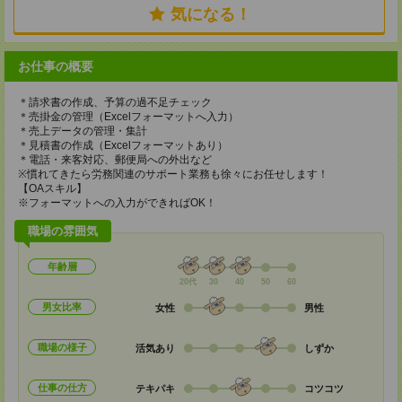
気になる！
お仕事の概要
＊請求書の作成、予算の過不足チェック
＊売掛金の管理（Excelフォーマットへ入力）
＊売上データの管理・集計
＊見積書の作成（Excelフォーマットあり）
＊電話・来客対応、郵便局への外出など
※慣れてきたら労務関連のサポート業務も徐々にお任せします！
【OAスキル】
※フォーマットへの入力ができればOK！
職場の雰囲気
年齢層
20代
30
40
50
60
男女比率
女性
男性
職場の様子
活気あり
しずか
仕事の仕方
テキパキ
コツコツ