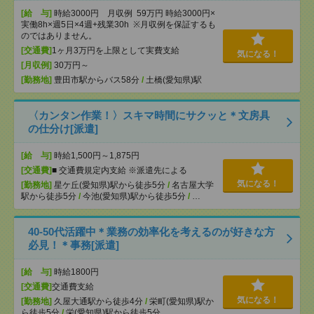
[給 与]
時給3000円 月収例 59万円 時給3000円×
実働8h×週5日×4週+残業30h ※月収例を保証するも
のではありません。
[交通費]
1ヶ月3万円を上限として実費支給
気になる！
[月収例]
30万円～
[勤務地]
豊田市駅からバス58分
/
土橋(愛知県)駅
〈カンタン作業！〉スキマ時間にサクッと＊文房具
の仕分け[派遣]
[給 与]
時給1,500円～1,875円
[交通費]
■ 交通費規定内支給 ※派遣先による
気になる！
[勤務地]
星ケ丘(愛知県)駅から徒歩5分
/
名古屋大学
駅から徒歩5分
/
今池(愛知県)駅から徒歩5分
/
…
40-50代活躍中＊業務の効率化を考えるのが好きな方
必見！＊事務[派遣]
[給 与]
時給1800円
[交通費]
交通費支給
気になる！
[勤務地]
久屋大通駅から徒歩4分
/
栄町(愛知県)駅か
ら徒歩5分
/
栄(愛知県)駅から徒歩5分