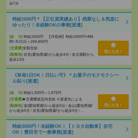
歩7分
時給1600円＊【正社員実績あり】残業なし＆気楽に
ゆったり！未経験OKの事務[派遣]
[給 与]
時給1600円 【月収例】時給1600円×8時
間×月21日＝268,800円
[交通費]
全額支給
気になる！
[勤務地]
伏見(愛知県)駅から徒歩4分
/
名古屋駅から
徒歩13分
《単発1日OK！日払い可》＊お菓子のモクモクシー
ル貼り[派遣]
[給 与]
時給1,500円～1,875円
[交通費]
■ 交通費規定内支給 ※派遣先による
気になる！
[勤務地]
栄(愛知県)駅から徒歩5分
/
金山(愛知県)駅
から徒歩5分
/
伏見(愛知県)駅から徒歩5分
/
…
時給3000円！未経験OK！【トヨタ自動車】在宅
OK！豊田市で一般事務[派遣]