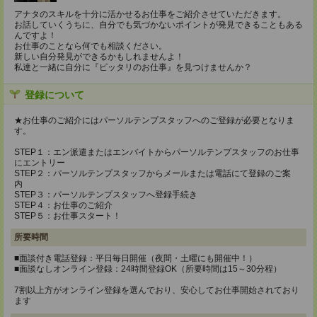
アナタのスキルを十分に活かせるお仕事をご紹介させていただきます。
お話していくうちに、自分でも気づかないポイントが発見できることもある
んですよ！
お仕事のことなら何でも相談ください。
新しい自分発見ができるかもしれませんよ！
私達と一緒に自分に『ピッタリのお仕事』を見つけませんか？
登録について
★お仕事のご紹介にはパーソルテンプスタッフへのご登録が必要となりま
す。
STEP１：エン派遣またはエンバイトからパーソルテンプスタッフのお仕事
にエントリー
STEP２：パーソルテンプスタッフからメールまたは電話にて登録のご案
内
STEP３：パーソルテンプスタッフへ登録手続き
STEP４：お仕事のご紹介
STEP５：お仕事スタート！
所要時間
■面談付き電話登録：平日毎日開催（夜間・土曜にも開催中！）
■面談なしオンライン登録：24時間登録OK（所要時間は15～30分程）
7割以上方がオンライン登録を選んでおり、安心してお仕事開始されており
ます