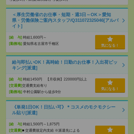
＜厚生労働省のお仕事・短期・週3日～OK＞愛知
県・労働保険ご案内スタッフ/Q311072325046[アルバ
イト]
[給 与]
時給1,600円～
[勤務地]
愛知県名古屋市千種区
気になる！
給与即払いOK！高時給！日勤のお仕事！入出荷ピッ
キング[派遣]
[給 与]
時給1450円 【月収例】220000円以上
[交通費]
交通費支給有り
気になる！
[勤務地]
中村公園駅から徒歩9分
《単発1日OK！日払い可》＊コスメのモクモクシー
ル貼り[派遣]
[給 与]
時給1,500円～1,875円
[交通費]
■ 交通費規定内支給 ※派遣先による