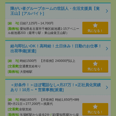
障がい者グループホームの世話人・生活支援員【覚
王山】[アルバイト]
[給 与]
日給7,125円～14,700円
[勤務地]
愛知県名古屋市千種区姫池通1-15アベニー
気になる！
ル姫池通203（最寄り駅：東山線覚王山駅）
給与即払いOK！高時給！土日休み！日勤のお仕事！
出荷準備[派遣]
[給 与]
時給1500円 【月収例】240000円以上
[交通費]
交通費支給有り
気になる！
[勤務地]
大曽根駅
＜好条件！＞ほぼ電話なし×月27万！×正社員化実績
あり！10月～＊営業事務[派遣]
[給 与]
時給1650円 【月収例】時給1,650円×8時
間×月21日＝277,200円＋残業代
[交通費]
全額支給
気になる！
[勤務地]
矢場町駅から徒歩2分
/
栄(愛知県)駅から徒