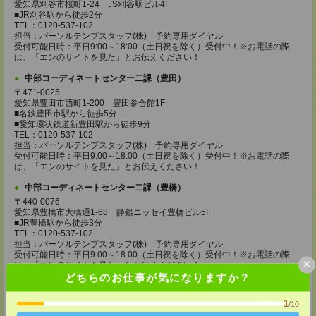
愛知県刈谷市桜町1-24 JS刈谷駅ビル4F
■JR刈谷駅から徒歩2分
TEL：0120-537-102
担当：パーソルテンプスタッフ(株) 予約専用ダイヤル
受付可能日時：平日9:00～18:00（土日祝を除く）受付中！※お電話の際
は、「エンのサイトを見た」とお伝えください！
中部コーディネートセンター二課（豊田）
〒471-0025
愛知県豊田市西町1-200 豊田参合館1F
■名鉄豊田市駅から徒歩5分
■愛知環状鉄道新豊田駅から徒歩9分
TEL：0120-537-102
担当：パーソルテンプスタッフ(株) 予約専用ダイヤル
受付可能日時：平日9:00～18:00（土日祝を除く）受付中！※お電話の際
は、「エンのサイトを見た」とお伝えください！
中部コーディネートセンター二課（豊橋）
〒440-0076
愛知県豊橋市大橋通1-68 静銀ニッセイ豊橋ビル5F
■JR豊橋駅から徒歩3分
TEL：0120-537-102
担当：パーソルテンプスタッフ(株) 予約専用ダイヤル
受付可能日時：平日9:00～18:00（土日祝を除く）受付中！※お電話の際
×
は、「エンのサイトを見た」とお伝えください！
どちらのお仕事が気になりますか？
中部コーディネートセンター二課（岡崎）
〒444-0043 愛知県 岡崎市唐沢町11-5 第一生命・三井住友海上岡崎ビル
1
/10
4F