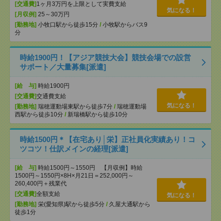
[交通費]
1ヶ月3万円を上限として実費支給
気になる！
[月収例]
25～30万円
[勤務地]
小牧口駅から徒歩15分
/
小牧駅からバス9
分
時給1900円！【アジア競技大会】競技会場での設営
サポート／大量募集[派遣]
[給 与]
時給1900円
[交通費]
交通費支給
気になる！
[勤務地]
瑞穂運動場東駅から徒歩7分
/
瑞穂運動場
西駅から徒歩10分
/
新瑞橋駅から徒歩10分
時給1500円＊【在宅あり│栄】正社員化実績あり！コ
ツコツ！仕訳メインの経理[派遣]
[給 与]
時給1500円～1550円 【月収例】時給
1500円～1550円×8H×月21日＝252,000円～
260,400円＋残業代
[交通費]
全額支給
気になる！
[勤務地]
栄(愛知県)駅から徒歩5分
/
久屋大通駅から
徒歩1分