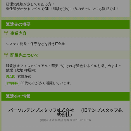
経理の経験が少しでもある方！
※仕訳がわかるレベルでOK！経験が少ない方のチャレンジも歓迎です！
派遣先の概要
事業内容
システム開発・保守などを行うIT企業
配属先について
服装はオフィスカジュアル・華美でなければ髪色やネイルも楽しめます＊
禁煙（敷地内/屋内）
女性多め
男女比
30代の方が多く活躍しています。
平均年齢
派遣会社情報
パーソルテンプスタッフ株式会社 （旧テンプスタッフ株
式会社）
労働者派遣事業許可番号:派13-010026