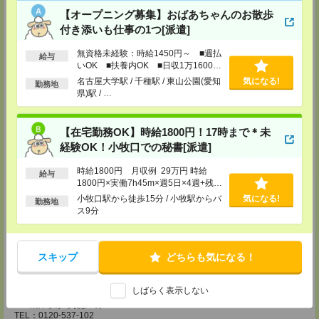
■名鉄東岡崎駅から徒歩3分
【オープニング募集】おばあちゃんのお散歩
TEL：0120-537-102
担当：パーソルテンプスタッフ(株) 予約専用ダイヤル
付き添いも仕事の1つ[派遣]
受付可能日時：平日9:00～18:00（土日祝を除く）受付中！※お電話の際
は、「エンのサイトを見た」とお伝えください！
無資格未経験：時給1450円～ ■週払
給与
いOK ■扶養内OK ■日収1万1600円
静岡コーディネートセンター（浜松）
以上
名古屋大学駅 / 千種駅 / 東山公園(愛知
気になる!
〒436-0056
勤務地
県)駅 / …
浜松市中区板屋町111-2 浜松アクトタワー11F
■JR浜松駅から徒歩5分
TEL：0120-537-102
担当：パーソルテンプスタッフ(株) 予約専用ダイヤル
【在宅勤務OK】時給1800円！17時まで＊未
受付可能日時：平日9:00～18:00（土日祝を除く）受付中！※お電話の際
経験OK！小牧口での秘書[派遣]
は、「エンのサイトを見た」とお伝えください！
静岡コーディネートセンター（静岡）
時給1800円 月収例 29万円 時給
給与
1800円×実働7h45m×週5日×4週+残業
〒420-0851
静岡県静岡市葵区黒金町11-7 大樹生命静岡駅前ビル2F
10h ※月収例を保証するものではあ
小牧口駅から徒歩15分 / 小牧駅からバ
気になる!
勤務地
■JR静岡駅から徒歩5分
りません。
ス9分
TEL：0120-537-102
担当：パーソルテンプスタッフ(株) 予約専用ダイヤル
受付可能日時：平日9:00～18:00（土日祝を除く）受付中！※お電話の際
は、「エンのサイトを見た」とお伝えください！
スキップ
どちらも気になる！
静岡コーディネートセンター（沼津）
〒410-0801
しばらく表示しない
静岡県沼津市大手町2-10-14 ファース沼津ビル2F
■JR沼津駅から徒歩7分
TEL：0120-537-102