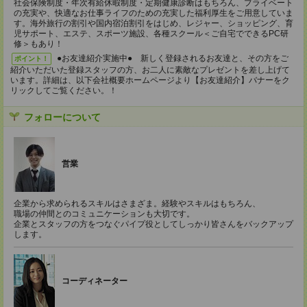
社会保険制度・年次有給休暇制度・定期健康診断はもちろん、プライベート
の充実や、快適なお仕事ライフのための充実した福利厚生をご用意していま
す。海外旅行の割引や国内宿泊割引をはじめ、レジャー、ショッピング、育
児サポート、エステ、スポーツ施設、各種スクール＜ご自宅でできるPC研
修＞もあり！
●お友達紹介実施中● 新しく登録されるお友達と、その方をご
ポイント！
紹介いただいた登録スタッフの方、お二人に素敵なプレゼントを差し上げて
います。詳細は、以下会社概要ホームページより【お友達紹介】バナーをク
リックしてご覧ください。！
フォローについて
営業
企業から求められるスキルはさまざま。経験やスキルはもちろん、
職場の仲間とのコミュニケーションも大切です。
企業とスタッフの方をつなぐパイプ役としてしっかり皆さんをバックアップ
します。
コーディネーター