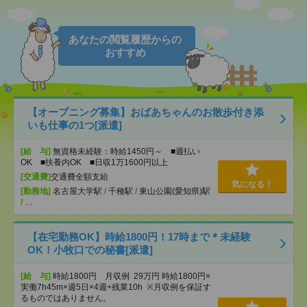
あなたの閲覧履歴からの
おすすめ
【オープニング募集】おばあちゃんのお散歩付き添
いも仕事の1つ[派遣]
[給 与]
無資格未経験：時給1450円～ ■週払い
OK ■扶養内OK ■日収1万1600円以上
[交通費]
交通費全額支給
気になる！
[勤務地]
名古屋大学駅
/
千種駅
/
東山公園(愛知県)駅
/
…
【在宅勤務OK】時給1800円！17時まで＊未経験
OK！小牧口での秘書[派遣]
[給 与]
時給1800円 月収例 29万円 時給1800円×
実働7h45m×週5日×4週+残業10h ※月収例を保証す
るものではありません。