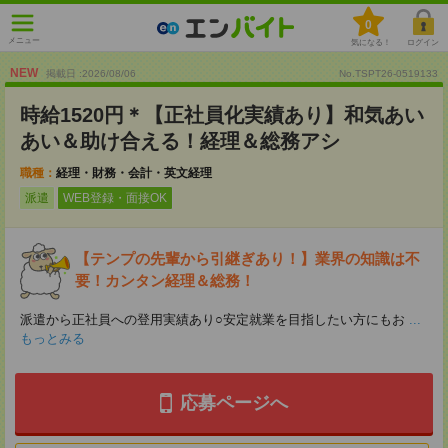
0
メニュー
気になる！
ログイン
NEW
掲載日 :2026
/
08
/
06
No.TSPT26-0519133
時給1520円＊【正社員化実績あり】和気あい
あい＆助け合える！経理＆総務アシ
職種：
経理・財務・会計・英文経理
派遣
WEB登録・面接OK
【テンプの先輩から引継ぎあり！】業界の知識は不
要！カンタン経理＆総務！
派遣から正社員への登用実績あり○安定就業を目指したい方にもお
...
もっとみる
応募ページへ