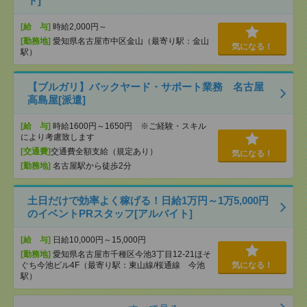
ト]
[給 与]
時給2,000円～
[勤務地]
愛知県名古屋市中区金山（最寄り駅：金山
気になる！
駅）
【ブルガリ】バックヤード・サポート業務 名古屋
高島屋[派遣]
[給 与]
時給1600円～1650円 ※ご経験・スキル
により考慮致します
[交通費]
交通費全額支給（規定あり）
気になる！
[勤務地]
名古屋駅から徒歩2分
土日だけで効率よく稼げる！日給1万円～1万5,000円
のイベントPRスタッフ[アルバイト]
[給 与]
日給10,000円～15,000円
[勤務地]
愛知県名古屋市千種区今池3丁目12-21ほそ
ぐち今池ビル4F（最寄り駅：東山線/桜通線 今池
気になる！
駅）