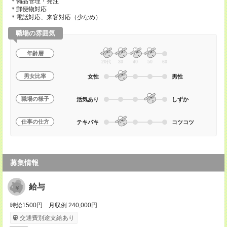
＊備品管理・発注
＊郵便物対応
＊電話対応、来客対応（少なめ）
職場の雰囲気
年齢層
20代
30
40
50
60
男女比率
女性
男性
職場の様子
活気あり
しずか
仕事の仕方
テキパキ
コツコツ
募集情報
給与
時給1500円 月収例 240,000円
交通費別途支給あり