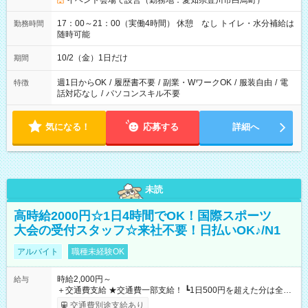
イベント会場で設営（勤務地：愛知県豊川市白鳥町）
17：00～21：00（実働4時間） 休憩 なし トイレ・水分補給は
勤務時間
随時可能
10/2（金）1日だけ
期間
週1日からOK
/
履歴書不要
/
副業・WワークOK
/
服装自由
/
電
特徴
話対応なし
/
パソコンスキル不要
気になる！
応募する
詳細へ
未読
高時給2000円☆1日4時間でOK！国際スポーツ
大会の受付スタッフ☆来社不要！日払いOK♪/N1
アルバイト
職種未経験OK
時給2,000円～
給与
＋交通費支給 ★交通費一部支給！ ┗1日500円を超えた分は全額
支給！ ※往復500円以内の方は自己負担となります ★日払い
交通費別途支給あり