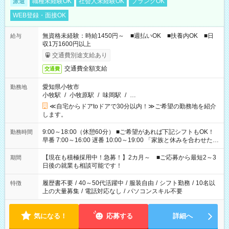
派遣
職種未経験OK
社会人未経験OK
ブランクOK
WEB登録・面接OK
無資格未経験：時給1450円～ ■週払いOK ■扶養内OK ■日
給与
収1万1600円以上
交通費別途支給あり
交通費全額支給
交通費
愛知県小牧市
勤務地
小牧駅
/
小牧原駅
/
味岡駅
/
…
≪自宅からドアtoドアで30分以内！≫ご希望の勤務地を紹介
します。
9:00～18:00（休憩60分） ■ご希望があれば下記シフトもOK！
勤務時間
早番 7:00～16:00 遅番 10:00～19:00 「家族と休みを合わせた
い」 「余裕を持って夕飯の準備がしたい」 「できれば残業はし
たくない」 など、ご希望を教えてくださいね。 ※Wワーク希望
【現在も積極採用中！急募！】2カ月～ ■ご応募から最短2～3
期間
の方へ 今ご覧のお仕事で希望する勤務時間と、もう1つのお仕事
日後の就業も相談可能です！
の勤務時間。 合計で週40時間を超える場合は応募できません。
履歴書不要
/
40～50代活躍中
/
服装自由
/
シフト勤務
/
10名以
特徴
上の大量募集
/
電話対応なし
/
パソコンスキル不要
気になる！
応募する
詳細へ