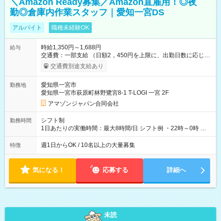
＼Amazon Ready募集／Amazon直雇用！◎夜
勤◎倉庫内作業スタッフ｜愛知一宮DS
アルバイト
職種未経験OK
時給1,350円～1,688円
給与
交通費：一部支給 （日額2，450円を上限に、出勤日数に応じて
実費支給） ※22:00～翌5:00までは時給25%UP！ ■給与前払い
交通費別途支給あり
制度あり ※前払い額の上限あり、手数料無料（Amazon負担）
そのほか所定の条件が適用されます 【試用期間】試用期間なし
愛知県一宮市
勤務地
愛知県一宮市萩原町林野鷺宮8-1 T-LOGI 一宮 2F
アマゾンジャパン合同会社
シフト制
勤務時間
1日あたりの実働時間：最大8時間/日 シフト例 ・22時～0時 入
社後、就業可能シフトをご確認の上、申請してください。
週1日からOK / 10名以上の大量募集
特徴
気になる！
応募する
詳細へ
未読