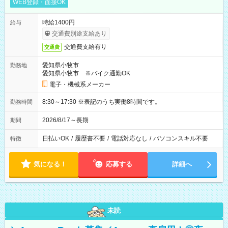
WEB登録・面接OK
時給1400円
給与
交通費別途支給あり
交通費支給有り
交通費
愛知県小牧市
勤務地
愛知県小牧市 ※バイク通勤OK
電子・機械系メーカー
8:30～17:30 ※表記のうち実働8時間です。
勤務時間
2026/8/17～長期
期間
日払いOK
/
履歴書不要
/
電話対応なし
/
パソコンスキル不要
特徴
気になる！
応募する
詳細へ
未読