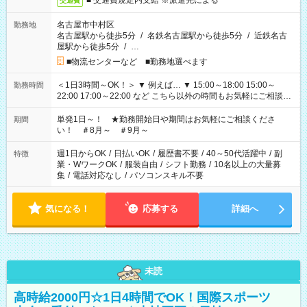
■ 交通費規定内支給 ※派遣先による
交通費
名古屋市中村区
勤務地
名古屋駅から徒歩5分
/
名鉄名古屋駅から徒歩5分
/
近鉄名古
屋駅から徒歩5分
/
…
■物流センターなど ■勤務地選べます
＜1日3時間～OK！＞ ▼ 例えば… ▼ 15:00～18:00 15:00～
勤務時間
22:00 17:00～22:00 など こちら以外の時間もお気軽にご相談く
ださい！
単発1日～！ ★勤務開始日や期間はお気軽にご相談くださ
期間
い！ ＃8月～ ＃9月～
週1日からOK
/
日払いOK
/
履歴書不要
/
40～50代活躍中
/
副
特徴
業・WワークOK
/
服装自由
/
シフト勤務
/
10名以上の大量募
集
/
電話対応なし
/
パソコンスキル不要
気になる！
応募する
詳細へ
未読
高時給2000円☆1日4時間でOK！国際スポーツ