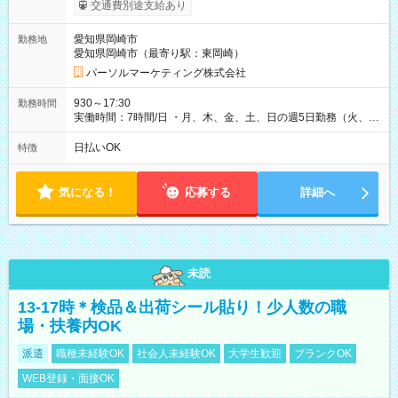
り） 【試用期間】試用期間なし
交通費別途支給あり
愛知県岡崎市
勤務地
愛知県岡崎市（最寄り駅：東岡崎）
パーソルマーケティング株式会社
930～17:30
勤務時間
実働時間：7時間/日 ・月、木、金、土、日の週5日勤務（火、水
は固定休です／夏季、年末年始等、長期休暇有り！） ・ワンシ
フト！ 残業ほぼナシ（0～5h/月）
日払いOK
特徴
気になる！
応募する
詳細へ
未読
13-17時＊検品＆出荷シール貼り！少人数の職
場・扶養内OK
派遣
職種未経験OK
社会人未経験OK
大学生歓迎
ブランクOK
WEB登録・面接OK