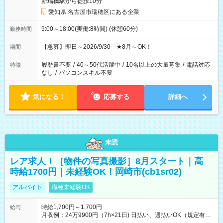
新瑞橋駅から徒歩10分
愛知県 名古屋市瑞穂区にある企業
9:00～18:00(実働:8時間) (休憩60分)
勤務時間
【急募】即日～2026/9/30 ★8月～OK！
期間
履歴書不要
/
40～50代活躍中
/
10名以上の大量募集
/
電話対応
特徴
なし
/
パソコンスキル不要
気になる！
応募する
詳細へ
未読
レア求人！［物件の写真撮影］8月スタート｜高
時給1700円｜未経験OK！岡崎市(cb1sr02)
アルバイト
職種未経験OK
時給1,700円～1,700円
給与
月収例：24万9900円（7h×21日) 日払い、週払いOK（規定有