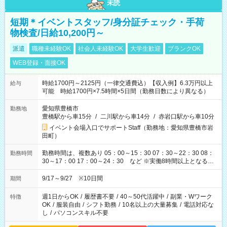
未読
短期＊イベントスタッフ/身分証チェック・手荷
物検査/日給10,200円～
派遣
職種未経験OK
社会人未経験OK
大学生歓迎
ブランクOK
WEB登録・面接OK
時給1700円～2125円（一律交通費込）【収入例】6.3万円以上
給与
可能 時給1700円×7.5時間×5日間（勤務日数により異なる）
愛知県豊橋市
勤務地
豊橋駅から車15分
/
二川駅から車14分
/
赤岩口駅から車10分
イベント会場入口でサポートStaff（勤務地：愛知県豊橋市岩
田町）
勤務時間は、複数あり 05：00～15：30 07：30～22：30 08：
勤務時間
30～17：00 17：00～24：30 など ※実働8時間以上となる勤
務もあります。 【休憩】60分+他休憩あり 交替で取得します。
安全面に配慮しこまめな休憩があります。
9/17～9/27 ※10日間
期間
週1日からOK
/
履歴書不要
/
40～50代活躍中
/
副業・Wワーク
特徴
OK
/
服装自由
/
シフト勤務
/
10名以上の大量募集
/
電話対応な
し
/
パソコンスキル不要