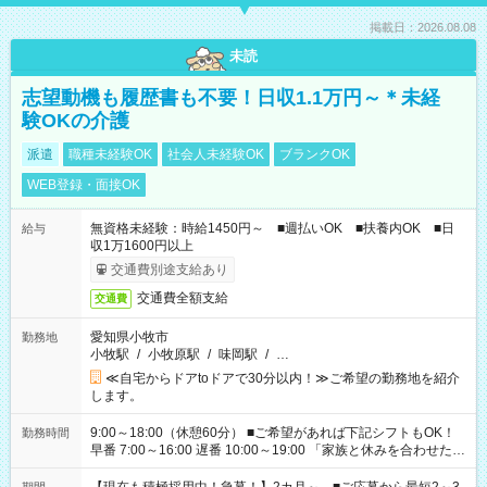
掲載日：2026.08.08
未読
志望動機も履歴書も不要！日収1.1万円～＊未経
験OKの介護
派遣
職種未経験OK
社会人未経験OK
ブランクOK
WEB登録・面接OK
無資格未経験：時給1450円～ ■週払いOK ■扶養内OK ■日
給与
収1万1600円以上
交通費別途支給あり
交通費全額支給
交通費
愛知県小牧市
勤務地
小牧駅
/
小牧原駅
/
味岡駅
/
…
≪自宅からドアtoドアで30分以内！≫ご希望の勤務地を紹介
します。
9:00～18:00（休憩60分） ■ご希望があれば下記シフトもOK！
勤務時間
早番 7:00～16:00 遅番 10:00～19:00 「家族と休みを合わせた
い」 「余裕を持って夕飯の準備がしたい」 「できれば残業はし
たくない」 など、ご希望を教えてくださいね。 ※Wワーク希望