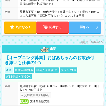
【現在も積極採用中！急募！】2カ月～ ■ご応募から最短2～3
期間
の方へ 今ご覧のお仕事で希望する勤務時間と、もう1つのお仕事
日後の就業も相談可能です！
の勤務時間。 合計で週40時間を超える場合は応募できません。
履歴書不要
/
40～50代活躍中
/
服装自由
/
シフト勤務
/
10名以
特徴
上の大量募集
/
電話対応なし
/
パソコンスキル不要
気になる！
応募する
詳細へ
掲載日：2026.08.04
未読
【オープニング募集】おばあちゃんのお散歩付
き添いも仕事の1つ
派遣
職種未経験OK
社会人未経験OK
ブランクOK
WEB登録・面接OK
無資格未経験：時給1450円～ ■週払いOK ■扶養内OK ■日
給与
収1万1600円以上
交通費別途支給あり
交通費全額支給
交通費