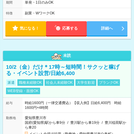
時間 勤務日数は最大週２回となります。 (1)22：00～翌5：00
単発・1日のみOK
期間
(休憩あり) (2)17：00～翌9：00 (休憩あり) ３６協定提出済
副業・WワークOK
特徴
気になる！
応募する
詳細へ
未読
10/2（金）だけ＊17時～短時間！サクッと稼げ
る・イベント設営/日給6,400
派遣
職種未経験OK
社会人未経験OK
大学生歓迎
ブランクOK
WEB登録・面接OK
時給1600円（一律交通費込）【収入例】日給6,400円 時給
給与
1600円×4時間
愛知県豊川市
勤務地
国府(愛知県)駅から車9分
/
豊川駅から車19分
/
豊川稲荷駅か
ら車20