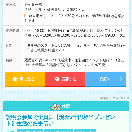
愛知県一宮市
勤務地
名鉄一宮駅
/
妙興寺駅
/
奥町駅
/
…
≪自宅からドアtoドアで30分以内！≫ご希望の勤務地を紹介
します。
9:00～18:00（休憩60分） ■ご希望があれば下記シフトもOK！
勤務時間
早番 7:00～16:00 遅番 10:00～19:00 夜勤 16:30～翌9:30 「家族
と休みを合わせたい」 「余裕を持って夕飯の準備がしたい」
「できれば残業はしたくない」 など、ご希望を教えてください
【8月中のスタートOK！急募！】2カ月～ ■ご応募から最短2～
期間
ね。 ※Wワーク希望の方へ 今ご覧のお仕事で希望する勤務時間
3日後に就業が可能です！
と、もう1つのお仕事の勤務時間。 合計で週40時間を超える場
合は応募できません。
履歴書不要
/
40～50代活躍中
/
服装自由
/
シフト勤務
/
10名以
特徴
上の大量募集
/
電話対応なし
/
パソコンスキル不要
気になる！
応募する
詳細へ
掲載日：2026.08.08
未読
説明会参加で全員に【現金2千円相当プレゼン
ト】生活のお手伝い