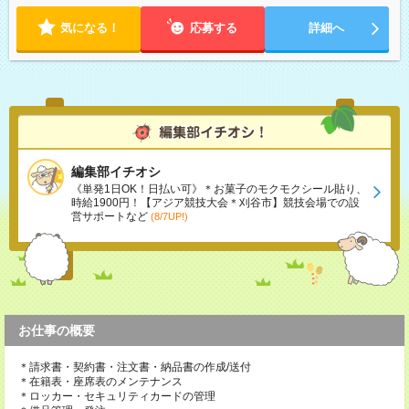
望の方は夜勤（21:00～6:00）のお仕事も可能。
気になる！
応募する
詳細へ
編集部イチオシ
《単発1日OK！日払い可》＊お菓子のモクモクシール貼り、
時給1900円！【アジア競技大会＊刈谷市】競技会場での設
営サポートなど
(8/7UP!)
お仕事の概要
＊請求書・契約書・注文書・納品書の作成/送付
＊在籍表・座席表のメンテナンス
＊ロッカー・セキュリティカードの管理