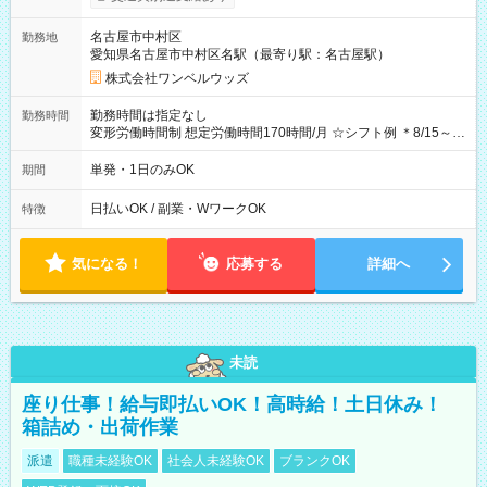
OK！（規定あり） ┗働いたその日に現金GET♪ お仕事後はコン
ビニATMから 日払い分を引き落とせます！ 【試用期間】試用
名古屋市中村区
勤務地
期間なし
愛知県名古屋市中村区名駅（最寄り駅：名古屋駅）
株式会社ワンベルウッズ
勤務時間は指定なし
勤務時間
変形労働時間制 想定労働時間170時間/月 ☆シフト例 ＊8/15～
10/26 全日共通 08：00～12：00 17：00～21：00 ＊8/31
～9/19のみ下記シフトもあります！ 12：00～16：00 ＊9/6～
単発・1日のみOK
期間
10/6、10/11～26のみ下記シフトもあります！ 07：00～11：
00
日払いOK / 副業・WワークOK
特徴
気になる！
応募する
詳細へ
未読
座り仕事！給与即払いOK！高時給！土日休み！
箱詰め・出荷作業
派遣
職種未経験OK
社会人未経験OK
ブランクOK