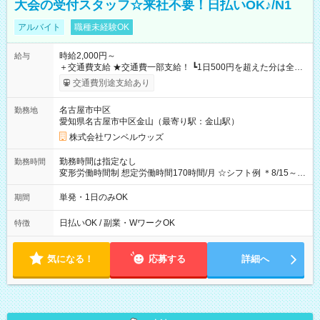
大会の受付スタッフ☆来社不要！日払いOK♪/N1
アルバイト
職種未経験OK
時給2,000円～
給与
＋交通費支給 ★交通費一部支給！ ┗1日500円を超えた分は全額
支給！ ※往復500円以内の方は自己負担となります ★日払い
交通費別途支給あり
OK！（規定あり） ┗働いたその日に現金GET♪ お仕事後はコン
ビニATMから 日払い分を引き落とせます！ 【試用期間】試用
名古屋市中区
勤務地
期間なし
愛知県名古屋市中区金山（最寄り駅：金山駅）
株式会社ワンベルウッズ
勤務時間は指定なし
勤務時間
変形労働時間制 想定労働時間170時間/月 ☆シフト例 ＊8/15～
10/26 全日共通 08：00～12：00 17：00～21：00 ＊8/31
～9/19のみ下記シフトもあります！ 12：00～16：00 ＊9/6～
単発・1日のみOK
期間
10/6、10/11～26のみ下記シフトもあります！ 07：00～11：
00
日払いOK / 副業・WワークOK
特徴
気になる！
応募する
詳細へ