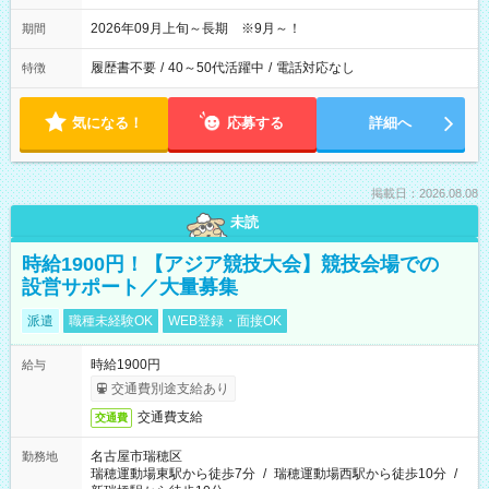
2026年09月上旬～長期 ※9月～！
期間
履歴書不要
/
40～50代活躍中
/
電話対応なし
特徴
気になる！
応募する
詳細へ
掲載日：2026.08.08
未読
時給1900円！【アジア競技大会】競技会場での
設営サポート／大量募集
派遣
職種未経験OK
WEB登録・面接OK
時給1900円
給与
交通費別途支給あり
交通費支給
交通費
名古屋市瑞穂区
勤務地
瑞穂運動場東駅から徒歩7分
/
瑞穂運動場西駅から徒歩10分
/