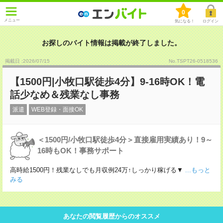
0
メニュー
気になる！
ログイン
お探しのバイト情報は掲載が終了しました。
掲載日 :2026
/
07
/
15
No.TSPT26-0518536
【1500円|小牧口駅徒歩4分】9-16時OK！電
話少なめ＆残業なし事務
派遣
WEB登録・面接OK
＜1500円/小牧口駅徒歩4分＞直接雇用実績あり！9～
16時もOK！事務サポート
高時給1500円！残業なしでも月収例24万↑しっかり稼げる▼
...もっと
みる
あなたの閲覧履歴からのオススメ