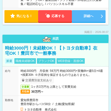
業・WワークOK
/
服装自由
/
シフト勤務
/
10名以上の大量募
集
/
電話対応なし
/
パソコンスキル不要
気になる！
応募する
詳細へ
掲載日：2026.08.07
未読
時給3000円！未経験OK！【トヨタ自動車】在
宅OK！豊田市で一般事務
派遣
職種未経験OK
ブランクOK
WEB登録・面接OK
時給3000円 月収例 59万円 時給3000円×実働8h×週5日×4週
給与
+残業30h ※月収例を保証するものではありません。
交通費別途支給あり
1ヶ月3万円を上限として実費支給
交通費
30万円～
月収例
愛知県豊田市
勤務地
豊田市駅からバス58分
/
土橋(愛知県)駅
トヨタ自動車 株式会社