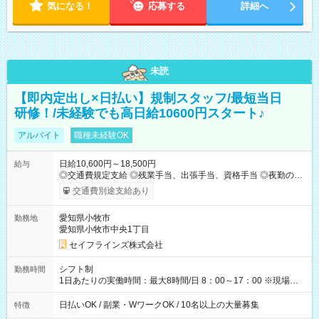
気になる！
応募する
詳細へ
未読
【即内定出し×日払い】規制スタッフ/最短当日
研修！/未経験でも高日給10600円スタート♪
アルバイト
職種未経験OK
日給10,600円～18,500円
給与
◎交通費規定支給 ◎残業手当、出張手当、資格手当 ◎夜勤の場
合：22時～翌5時は割増給与 ◎日払い・週払い可(希望者／条件
交通費別途支給あり
有) ＜月収例＞ 入社3か月：月収28万 入社1年：月収39万 ◎自分
のぺースで勤務可能 週3～OK！あなたの働き方と相談します♪
愛知県小牧市
勤務地
ダブルワークも可能です☺ ◎髪色、ピアス、タトゥーOK おしゃ
愛知県小牧市中央1丁目
れも自由に楽しめます！ 【試用期間】試用期間あり 試用期間の
長さ：3ヶ月 雇用形態、給与は本採用時と同じです。
セイフラインズ株式会社
シフト制
勤務時間
1日あたりの実働時間：最大8時間/日 8：00～17：00 ※現場によ
っては多少時間は前後します ▶残業ほとんどなし！ ▶時間より
早く終わることの方が多いと思います。現場によっては午前中
日払いOK / 副業・WワークOK / 10名以上の大量募集
特徴
で終わってしまう場合も。その場合も日給は同額支給！ ▶ご希