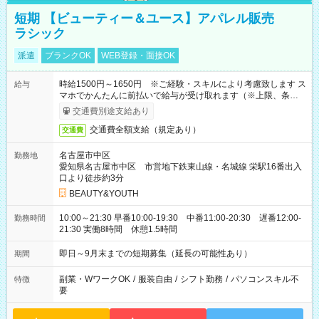
短期 【ビューティー＆ユース】アパレル販売
ラシック
派遣
ブランクOK
WEB登録・面接OK
時給1500円～1650円 ※ご経験・スキルにより考慮致します ス
給与
マホでかんたんに前払いで給与が受け取れます（※上限、条件
あり）
交通費別途支給あり
交通費全額支給（規定あり）
交通費
名古屋市中区
勤務地
愛知県名古屋市中区 市営地下鉄東山線・名城線 栄駅16番出入
口より徒歩約3分
BEAUTY&YOUTH
10:00～21:30 早番10:00-19:30 中番11:00-20:30 遅番12:00-
勤務時間
21:30 実働8時間 休憩1.5時間
即日～9月末までの短期募集（延長の可能性あり）
期間
副業・WワークOK
/
服装自由
/
シフト勤務
/
パソコンスキル不
特徴
要