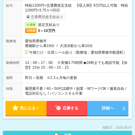
時給1200円+交通費規定支給 【収入例】9万円以上可能 時給
給与
1200円×3.75ｈ×20日
交通費別途支給あり
規定支給あり
交通費
5～10万円
月収例
愛知県豊橋市
勤務地
豊橋駅から車19分
/
大清水駅から車10分
午後だけ・出荷シール貼り（勤務地：愛知県豊橋市船渡町）
13：00～17：00 ※実働3.75時間 ◆16時までも相談可能 【休
勤務時間
憩】15分 15：00～15：15
即日～長期 ※2.3ヵ月毎の更新
期間
履歴書不要
/
40～50代活躍中
/
副業・WワークOK
/
服装自由
/
特徴
電話対応なし
/
パソコンスキル不要
気になる！
応募する
詳細へ
掲載日：2026.08.07