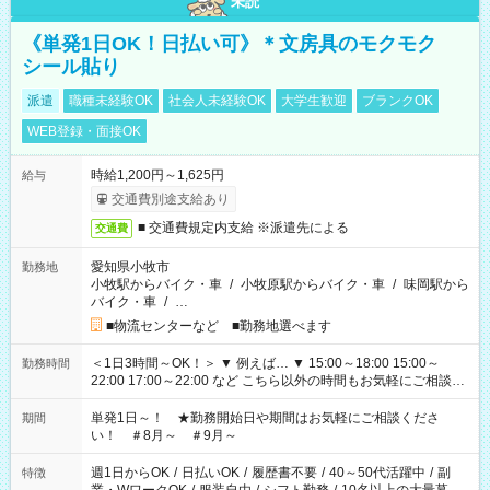
未読
《単発1日OK！日払い可》＊文房具のモクモク
シール貼り
派遣
職種未経験OK
社会人未経験OK
大学生歓迎
ブランクOK
WEB登録・面接OK
時給1,200円～1,625円
給与
交通費別途支給あり
■ 交通費規定内支給 ※派遣先による
交通費
愛知県小牧市
勤務地
小牧駅からバイク・車
/
小牧原駅からバイク・車
/
味岡駅から
バイク・車
/
…
■物流センターなど ■勤務地選べます
＜1日3時間～OK！＞ ▼ 例えば… ▼ 15:00～18:00 15:00～
勤務時間
22:00 17:00～22:00 など こちら以外の時間もお気軽にご相談く
ださい！
単発1日～！ ★勤務開始日や期間はお気軽にご相談くださ
期間
い！ ＃8月～ ＃9月～
週1日からOK
/
日払いOK
/
履歴書不要
/
40～50代活躍中
/
副
特徴