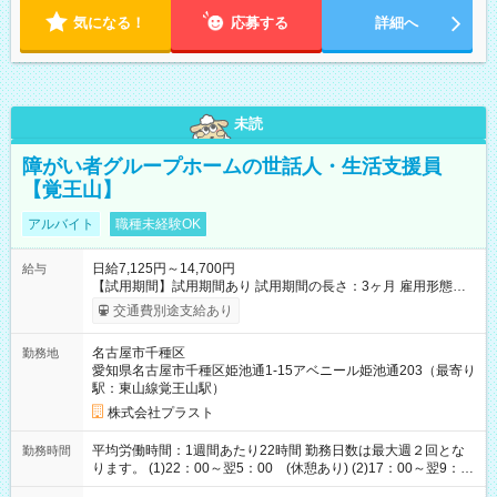
気になる！
応募する
詳細へ
未読
障がい者グループホームの世話人・生活支援員
【覚王山】
アルバイト
職種未経験OK
日給7,125円～14,700円
給与
【試用期間】試用期間あり 試用期間の長さ：3ヶ月 雇用形態、
給与は本採用時と同じです。
交通費別途支給あり
名古屋市千種区
勤務地
愛知県名古屋市千種区姫池通1-15アベニール姫池通203（最寄り
駅：東山線覚王山駅）
株式会社プラスト
平均労働時間：1週間あたり22時間 勤務日数は最大週２回とな
勤務時間
ります。 (1)22：00～翌5：00 (休憩あり) (2)17：00～翌9：
00 (休憩あり) ３６協定提出済 平均労働時間：1週間あたり22