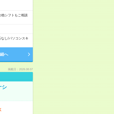
す！その他シフトもご相談
応なし
/
パソコンスキ
細へ
掲載日：2026.08.07
ナシ
K