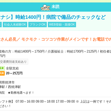
未読
ナシ】時給1400円！病院で備品のチェックなど
K
社会人未経験OK
ブランクOK
WEB登録・面接OK
さん必見／ モクモク・コツコツ作業がメインです！お電話で
資格の方：時給1400円～1750円 / 介護福祉士：時給1700円～2125円 / 初任
75円
交通費別途支給あり
全額支給
通費
20～25万円
収例
岡県焼津市
津駅
/
西焼津駅
病院 ★勤務地選べます！
フト例】 07:00～16:00 09:00～18:00 17:00～09:00 ※ 上記は一例で
ださい！