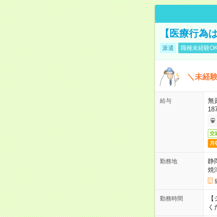
【医療行為は
派遣
職種未経験O
＼未経験
無
給与
18
交
月
静
勤務地
焼
【シ
勤務時間
く