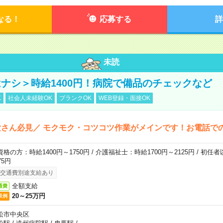
なる！
応募する
詳
未読
ナシ＞時給1400円！病院で備品のチェックなど
K
社会人未経験OK
ブランクOK
WEB登録・面接OK
さん必見／ モクモク・コツコツ作業がメインです！お電話で
資格の方：時給1400円～1750円 / 介護福祉士：時給1700円～2125円 / 初任
75円
交通費別途支給あり
全額支給
通費
20～25万円
収例
松市中央区