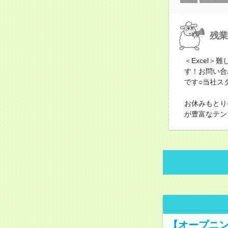
残業
＜Excel
す！お問い合
です○当社ス
お休みもとり
が豊富なテン
【オープニン