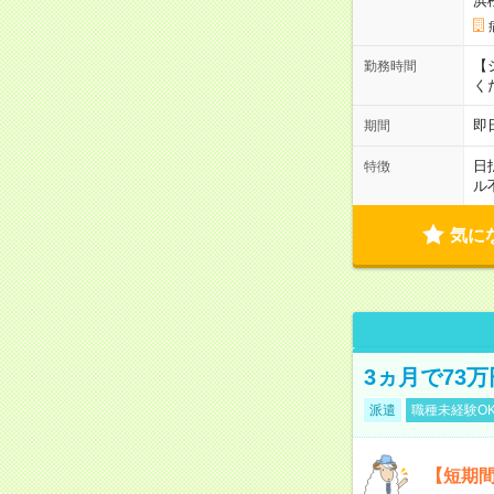
浜
【シ
勤務時間
く
即
期間
日
特徴
ル
気に
3ヵ月で73
派遣
職種未経験O
【短期間