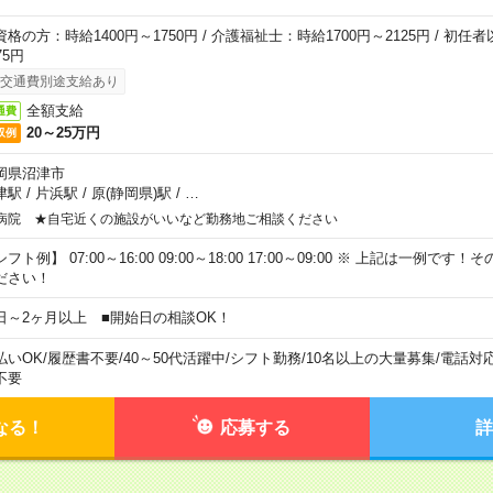
資格の方：時給1400円～1750円 / 介護福祉士：時給1700円～2125円 / 初任
75円
交通費別途支給あり
全額支給
通費
20～25万円
収例
岡県沼津市
津駅
/
片浜駅
/
原(静岡県)駅
/
…
病院 ★自宅近くの施設がいいなど勤務地ご相談ください
フト例】 07:00～16:00 09:00～18:00 17:00～09:00 ※ 上記は一例で
ださい！
日～2ヶ月以上 ■開始日の相談OK！
払いOK
/
履歴書不要
/
40～50代活躍中
/
シフト勤務
/
10名以上の大量募集
/
電話対
不要
なる！
応募する
詳