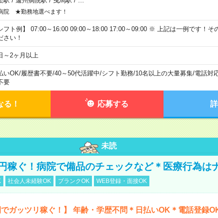
松駅
/
遠州病院駅
/
曳馬駅
/
…
病院 ★勤務地選べます！
フト例】 07:00～16:00 09:00～18:00 17:00～09:00 ※ 上記は一例で
ださい！
日～2ヶ月以上
払いOK
/
履歴書不要
/
40～50代活躍中
/
シフト勤務
/
10名以上の大量募集
/
電話対
不要
なる！
応募する
詳
未読
万円稼ぐ！病院で備品のチェックなど＊医療行為は
K
社会人未経験OK
ブランクOK
WEB登録・面接OK
でガッツリ稼ぐ！】 年齢・学歴不問＊日払いOK＊電話登録O