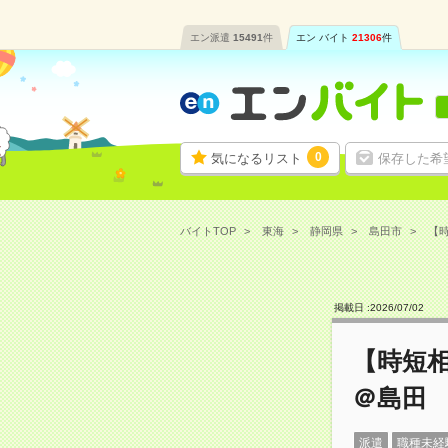
エン派遣
15491
件
エン バイト
21306
件
0
気になるリスト
保存した希
バイトTOP
東海
静岡県
島田市
【時
掲載日 :
2026
/
07
/
02
【時短
＠島田
派遣
職種未経