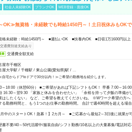
K
社会人未経験OK
ブランクOK
WEB登録・面接OK
～OK≫無資格・未経験でも時給1450円～！土日祝休みもOK
資格未経験：時給1450円～ ■週払いOK ■扶養内OK ■日収1万1600円以上
交通費別途支給あり
交通費全額支給
通費
古屋市千種区
古屋大学駅
/
千種駅
/
東山公園(愛知県)駅
/
…
≪自宅からドアtoドアで30分以内！≫ご希望の勤務地を紹介します。
00～18:00（休憩60分） ■ご希望があれば下記シフトもOK！ 早番 7:00～16:00 遅
勤 16:30～翌9:30 「家族と休みを合わせたい」 「余裕を持って夕飯の準備
業はしたくない」 など、ご希望を教えてくださいね。 ※Wワーク希望の方へ
する勤務時間と、もう1つのお仕事の勤務時間。 合計で週40時間を超える場
8月中のスタートOK！急募！】2カ月～ ■ご応募から最短2～3日後に就業が
歴書不要
/
40～50代活躍中
/
服装自由
/
シフト勤務
/
10名以上の大量募集
/
電話対応
要