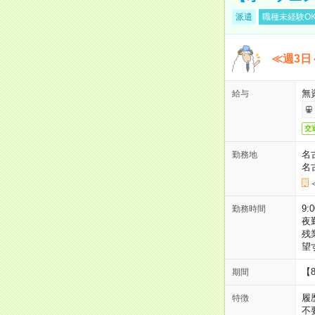
派遣
職種未経験O
≪週3日
無
給与
交
名
勤務地
名
9:
勤務時間
夜
残
望
【
期間
履
特徴
不