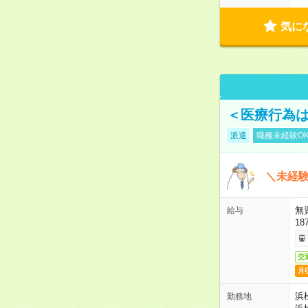
気に
＜医療行為は
派遣
職種未経験O
＼未経験
無
給与
18
交
月
浜
勤務地