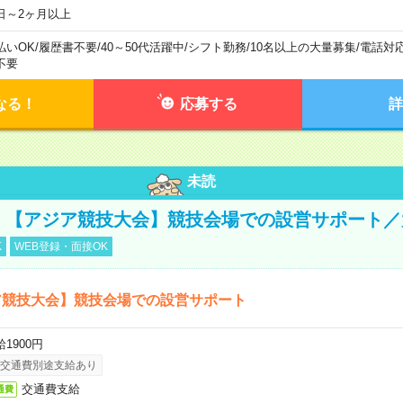
日～2ヶ月以上
払いOK
/
履歴書不要
/
40～50代活躍中
/
シフト勤務
/
10名以上の大量募集
/
電話対
不要
なる！
応募する
詳
未読
円！【アジア競技大会】競技会場での設営サポート
K
WEB登録・面接OK
ア競技大会】競技会場での設営サポート
1900円
交通費別途支給あり
交通費支給
通費