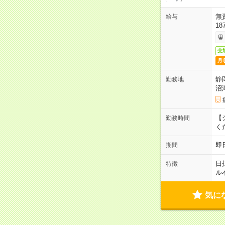
無
給与
18
交
月
静
勤務地
沼
【シ
勤務時間
く
即
期間
日
特徴
ル
気に