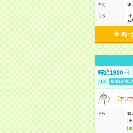
即
期間
日
特徴
ル
気に
時給1900
派遣
職種未経験O
【アジ
時給
給与
交