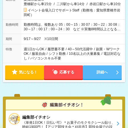
豊橋駅から車15分
/
二川駅から車14分
/
赤岩口駅から車10分
イベント会場入口でサポートStaff（勤務地：愛知県豊橋市岩
田町）
勤務時間は、複数あり 05：00～15：30 07：30～22：30 08：
勤務時間
30～17：00 17：00～24：30 など ※実働8時間以上となる勤
務もあります。 【休憩】60分+他休憩あり 交替で取得します。
安全面に配慮しこまめな休憩があります。
9/17～9/27 ※10日間
期間
週1日からOK
/
履歴書不要
/
40～50代活躍中
/
副業・Wワーク
特徴
OK
/
服装自由
/
シフト勤務
/
10名以上の大量募集
/
電話対応な
し
/
パソコンスキル不要
気になる！
応募する
詳細へ
編集部イチオシ
《単発1日OK！日払い可》＊お菓子のモクモクシール貼り、
時給1900円！【アジア競技大会＊刈谷市】競技会場での設