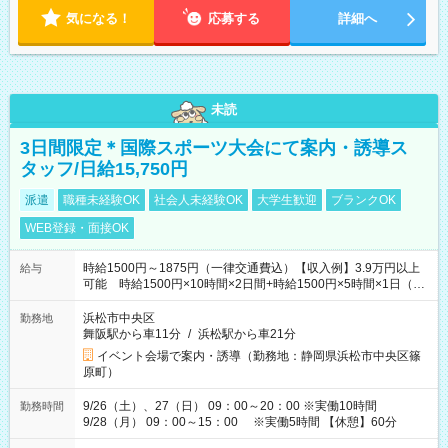
気になる！
応募する
詳細へ
未読
3日間限定＊国際スポーツ大会にて案内・誘導ス
タッフ/日給15,750円
派遣
職種未経験OK
社会人未経験OK
大学生歓迎
ブランクOK
WEB登録・面接OK
時給1500円～1875円（一律交通費込）【収入例】3.9万円以上
給与
可能 時給1500円×10時間×2日間+時給1500円×5時間×1日（実
働8時間を越えた時給：1875円）
浜松市中央区
勤務地
舞阪駅から車11分
/
浜松駅から車21分
イベント会場で案内・誘導（勤務地：静岡県浜松市中央区篠
原町）
9/26（土）、27（日） 09：00～20：00 ※実働10時間
勤務時間
9/28（月） 09：00～15：00 ※実働5時間 【休憩】60分