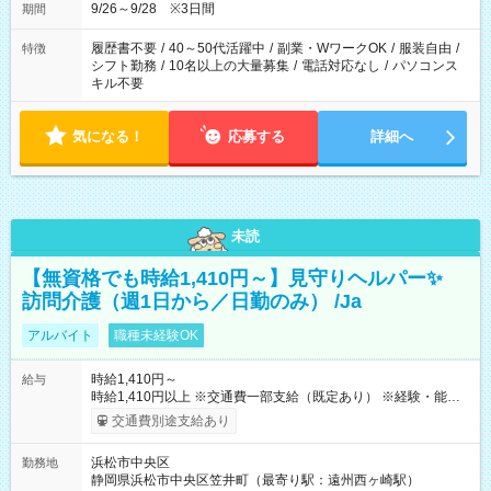
9/26～9/28 ※3日間
期間
履歴書不要
/
40～50代活躍中
/
副業・WワークOK
/
服装自由
/
特徴
シフト勤務
/
10名以上の大量募集
/
電話対応なし
/
パソコンス
キル不要
気になる！
応募する
詳細へ
未読
【無資格でも時給1,410円～】見守りヘルパー✨
訪問介護（週1日から／日勤のみ） /Ja
アルバイト
職種未経験OK
時給1,410円～
給与
時給1,410円以上 ※交通費一部支給（既定あり） ※経験・能力を
考慮して決定します 【収入例】 週1回勤務の場合：1,410円×8時
交通費別途支給あり
間×4回=4万5,120円 週3回勤務の場合：1,410円×8時間×12回
=13万5,360円 週5回勤務の場合：1,410円×8時間×20回=22万
浜松市中央区
勤務地
5,600円 【試用期間】試用期間あり 試用期間の長さ：2ヶ月
静岡県浜松市中央区笠井町（最寄り駅：遠州西ヶ崎駅）
※ 雇用形態と給与に、本採用時と異なる部分があります。 雇用