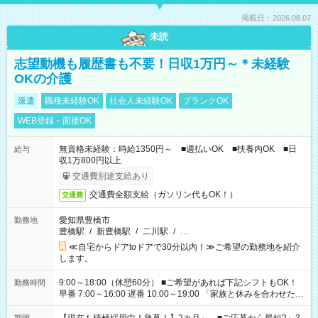
掲載日：2026.08.07
未読
志望動機も履歴書も不要！日収1万円～＊未経験
OKの介護
派遣
職種未経験OK
社会人未経験OK
ブランクOK
WEB登録・面接OK
無資格未経験：時給1350円～ ■週払いOK ■扶養内OK ■日
給与
収1万800円以上
交通費別途支給あり
交通費全額支給（ガソリン代もOK！）
交通費
愛知県豊橋市
勤務地
豊橋駅
/
新豊橋駅
/
二川駅
/
…
≪自宅からドアtoドアで30分以内！≫ご希望の勤務地を紹介
します。
9:00～18:00（休憩60分） ■ご希望があれば下記シフトもOK！
勤務時間
早番 7:00～16:00 遅番 10:00～19:00 「家族と休みを合わせた
い」 「余裕を持って夕飯の準備がしたい」 「できれば残業はし
たくない」 など、ご希望を教えてくださいね。 ※Wワーク希望