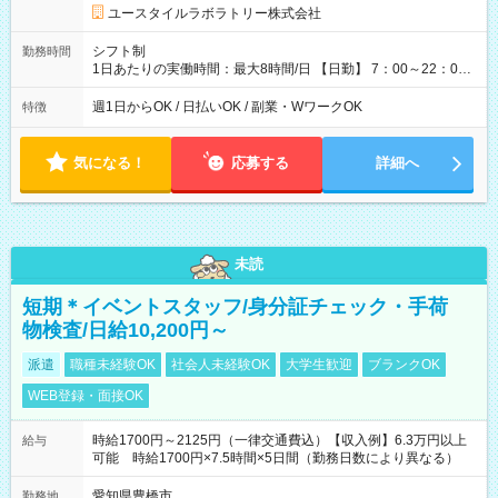
形態：本採用時と同じです。 給与：時給 1,100円以上
ユースタイルラボラトリー株式会社
シフト制
勤務時間
1日あたりの実働時間：最大8時間/日 【日勤】 7：00～22：00
の間で8時間勤務（休憩時間は法定通り） ※週1日～OK ／ 夜勤
なし ＊＊ 勤務時間例 ＊＊ ■8時から17時 ■9時から18時 ■10
週1日からOK / 日払いOK / 副業・WワークOK
特徴
時から19時 ■12時から21時 など ※訪問先により変動 ※曜日固
定（毎週同じ曜日勤務）
気になる！
応募する
詳細へ
未読
短期＊イベントスタッフ/身分証チェック・手荷
物検査/日給10,200円～
派遣
職種未経験OK
社会人未経験OK
大学生歓迎
ブランクOK
WEB登録・面接OK
時給1700円～2125円（一律交通費込）【収入例】6.3万円以上
給与
可能 時給1700円×7.5時間×5日間（勤務日数により異なる）
愛知県豊橋市
勤務地