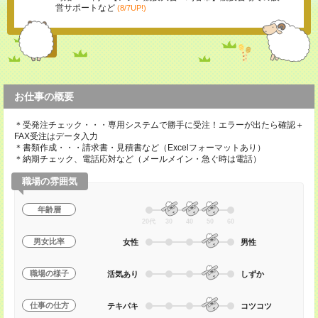
営サポートなど
(8/7UP!)
お仕事の概要
＊受発注チェック・・・専用システムで勝手に受注！エラーが出たら確認＋
FAX受注はデータ入力
＊書類作成・・・請求書・見積書など（Excelフォーマットあり）
＊納期チェック、電話応対など（メールメイン・急ぐ時は電話）
職場の雰囲気
年齢層
20代
30
40
50
60
男女比率
女性
男性
職場の様子
活気あり
しずか
仕事の仕方
テキパキ
コツコツ