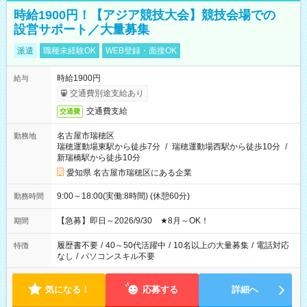
時給1900円！【アジア競技大会】競技会場での
設営サポート／大量募集
派遣
職種未経験OK
WEB登録・面接OK
時給1900円
給与
交通費別途支給あり
交通費支給
交通費
名古屋市瑞穂区
勤務地
瑞穂運動場東駅から徒歩7分
/
瑞穂運動場西駅から徒歩10分
/
新瑞橋駅から徒歩10分
愛知県 名古屋市瑞穂区にある企業
9:00～18:00(実働:8時間) (休憩60分)
勤務時間
【急募】即日～2026/9/30 ★8月～OK！
期間
履歴書不要
/
40～50代活躍中
/
10名以上の大量募集
/
電話対応
特徴
なし
/
パソコンスキル不要
気になる！
応募する
詳細へ