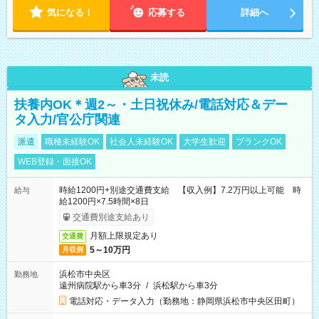
気になる！
応募する
詳細へ
未読
扶養内OK＊週2～・土日祝休み/電話対応＆デー
タ入力/官公庁関連
派遣
職種未経験OK
社会人未経験OK
大学生歓迎
ブランクOK
WEB登録・面接OK
時給1200円+別途交通費支給 【収入例】7.2万円以上可能 時
給与
給1200円×7.5時間×8日
交通費別途支給あり
月額上限規定あり
交通費
5～10万円
月収例
浜松市中央区
勤務地
遠州病院駅から車3分
/
浜松駅から車3分
電話対応・データ入力（勤務地：静岡県浜松市中央区田町）