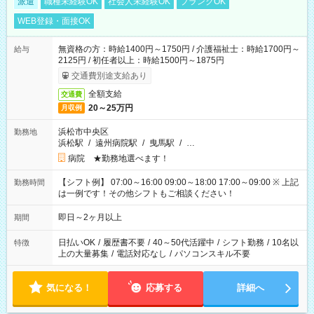
派遣
職種未経験OK
社会人未経験OK
ブランクOK
WEB登録・面接OK
無資格の方：時給1400円～1750円 / 介護福祉士：時給1700円～
給与
2125円 / 初任者以上：時給1500円～1875円
交通費別途支給あり
全額支給
交通費
20～25万円
月収例
浜松市中央区
勤務地
浜松駅
/
遠州病院駅
/
曳馬駅
/
…
病院 ★勤務地選べます！
【シフト例】 07:00～16:00 09:00～18:00 17:00～09:00 ※ 上記
勤務時間
は一例です！その他シフトもご相談ください！
即日～2ヶ月以上
期間
日払いOK
/
履歴書不要
/
40～50代活躍中
/
シフト勤務
/
10名以
特徴
上の大量募集
/
電話対応なし
/
パソコンスキル不要
気になる！
応募する
詳細へ