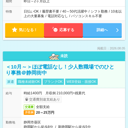
即日～2ヶ月以上
期間
日払いOK
/
履歴書不要
/
40～50代活躍中
/
シフト勤務
/
10名以
特徴
上の大量募集
/
電話対応なし
/
パソコンスキル不要
気になる！
応募する
詳細へ
掲載日：2026.08.05
未読
＜10月～＞ほぼ電話なし！少人数職場でのひと
り事務＠静岡街中
派遣
職種未経験OK
ブランクOK
WEB登録・面接OK
時給1400円 月収例 210,000円+残業代
給与
交通費別途支給あり
全額支給
交通費
20～25万円
月収例
静岡市葵区
勤務地
静岡駅から徒歩8分
/
新静岡駅から徒歩5分