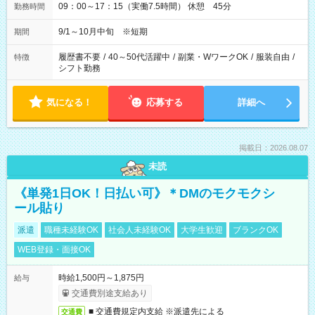
09：00～17：15（実働7.5時間） 休憩 45分
勤務時間
9/1～10月中旬 ※短期
期間
履歴書不要
/
40～50代活躍中
/
副業・WワークOK
/
服装自由
/
特徴
シフト勤務
気になる！
応募する
詳細へ
掲載日：2026.08.07
未読
《単発1日OK！日払い可》＊DMのモクモクシ
ール貼り
派遣
職種未経験OK
社会人未経験OK
大学生歓迎
ブランクOK
WEB登録・面接OK
時給1,500円～1,875円
給与
交通費別途支給あり
■ 交通費規定内支給 ※派遣先による
交通費