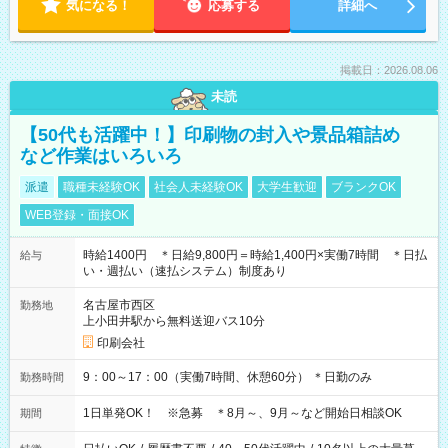
気になる！
応募する
詳細へ
掲載日：2026.08.06
未読
【50代も活躍中！】印刷物の封入や景品箱詰め
など作業はいろいろ
派遣
職種未経験OK
社会人未経験OK
大学生歓迎
ブランクOK
WEB登録・面接OK
時給1400円 ＊日給9,800円＝時給1,400円×実働7時間 ＊日払
給与
い・週払い（速払システム）制度あり
名古屋市西区
勤務地
上小田井駅から無料送迎バス10分
印刷会社
9：00～17：00（実働7時間、休憩60分） ＊日勤のみ
勤務時間
1日単発OK！ ※急募 ＊8月～、9月～など開始日相談OK
期間