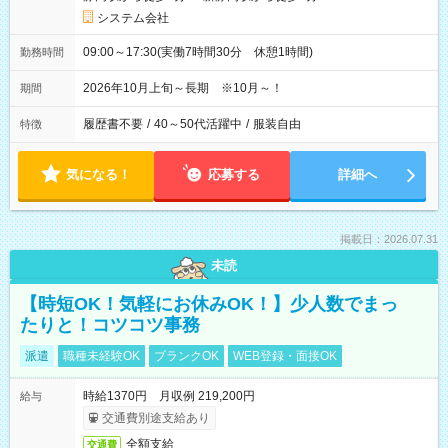
システム会社
09:00～17:30(実働7時間30分 休憩1時間)
勤務時間
2026年10月上旬～長期 ※10月～！
期間
履歴書不要
/
40～50代活躍中
/
服装自由
特徴
気になる！
応募する
詳細へ
掲載日：2026.07.31
未読
【時短OK！気軽にお休みOK！】少人数でまっ
たりと！コツコツ事務
派遣
職種未経験OK
ブランクOK
WEB登録・面接OK
時給1370円 月収例 219,200円
給与
交通費別途支給あり
全額支給
交通費