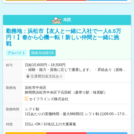
未読
勤務地：浜松市【友人と一緒に入社で一人6.5万
円！】春から心機一転！新しい仲間と一緒に挑
戦
アルバイト
職種未経験OK
日給10,600円～18,500円
給与
・経験・能力・資格に応じて優遇します。 ・昇給あり（資格取
得・勤務成績により随時） ・交通費全額支給（規定あり） ・日
交通費別途支給あり
払い・週払い制度あり（規定あり） ・早く勤務が終わっても日
給全額保証 ・各種手当あり（深夜手当、資格手当） ・資格取得
浜松市中央区
勤務地
支援あり（費用会社全額負担） ・紹介手当制度あり（最大
静岡県浜松市中央区下石田町（最寄り駅：味美駅）
130,000円） 【試用期間】試用期間あり 試用期間の長さ：3ヶ月
雇用形態、給与は本採用時と同じです。
セイフラインズ株式会社
シフト制
勤務時間
1日あたりの実働時間：最大8時間/日 シフト制 (1)08:00～17:00
(2)21:00～06:00
日払いOK / 10名以上の大量募集
特徴