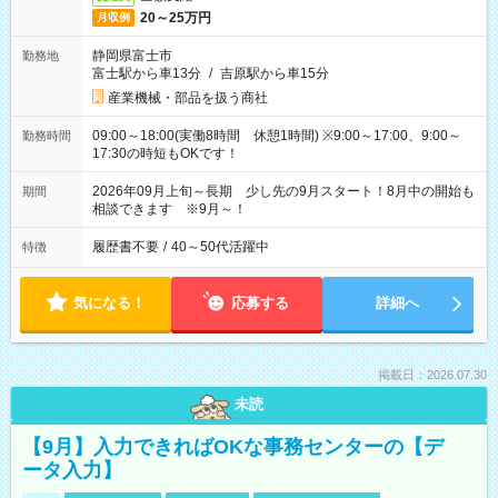
20～25万円
月収例
静岡県富士市
勤務地
富士駅から車13分
/
吉原駅から車15分
産業機械・部品を扱う商社
09:00～18:00(実働8時間 休憩1時間) ※9:00～17:00、9:00～
勤務時間
17:30の時短もOKです！
2026年09月上旬～長期 少し先の9月スタート！8月中の開始も
期間
相談できます ※9月～！
履歴書不要
/
40～50代活躍中
特徴
気になる！
応募する
詳細へ
掲載日：2026.07.30
未読
【9月】入力できればOKな事務センターの【デ
ータ入力】