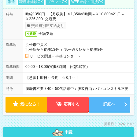
派遣
職種未経験OK
ブランクOK
WEB登録・面接OK
時給1350円 【月収例】￥1,350×8時間＝￥10,800×21日＝
給与
￥226,800+交通費
交通費別途支給あり
全額支給
交通費
浜松市中央区
勤務地
浜松駅から徒歩13分
/
第一通り駅から徒歩8分
サービス関連＜事務センター＞
09:00～18:00(実働8時間 休憩1時間)
勤務時間
【急募】即日～長期 ※8月～！
期間
履歴書不要
/
40～50代活躍中
/
服装自由
/
パソコンスキル不要
特徴
気になる！
応募する
詳細へ
掲載日：2026.08.07
未読