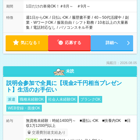
1日だけの単発OK！＃8月～ ＃9月～
期間
週1日からOK
/
日払いOK
/
履歴書不要
/
40～50代活躍中
/
副
特徴
業・WワークOK
/
服装自由
/
シフト勤務
/
10名以上の大量募
集
/
電話対応なし
/
パソコンスキル不要
気になる！
応募する
詳細へ
掲載日：2026.08.05
未読
説明会参加で全員に【現金2千円相当プレゼン
ト】生活のお手伝い
派遣
職種未経験OK
社会人未経験OK
ブランクOK
WEB登録・面接OK
無資格未経験：時給1400円～ ■週払いOK ■扶養内OK ■日
給与
収1万1200円以上
交通費別途支給あり