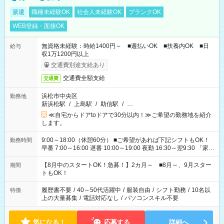
派遣
職種未経験OK
社会人未経験OK
ブランクOK
WEB登録・面接OK
無資格未経験：時給1400円～ ■週払いOK ■扶養内OK ■日
給与
収1万1200円以上
交通費別途支給あり
交通費全額支給
交通費
浜松市中央区
勤務地
新浜松駅
/
上島駅
/
助信駅
/
…
≪自宅からドアtoドアで30分以内！≫ご希望の勤務地を紹介
します。
9:00～18:00（休憩60分） ■ご希望があれば下記シフトもOK！
勤務時間
早番 7:00～16:00 遅番 10:00～19:00 夜勤 16:30～翌9:30 「家族
と休みを合わせたい」 「余裕を持って夕飯の準備がしたい」
「できれば残業はしたくない」 など、ご希望を教えてください
【8月中のスタートOK！急募！】2カ月～ ■8月～、9月スター
期間
ね。 ※Wワーク希望の方へ 今ご覧のお仕事で希望する勤務時間
トもOK！
と、もう1つのお仕事の勤務時間。 合計で週40時間を超える場
合は応募できません。
履歴書不要
/
40～50代活躍中
/
服装自由
/
シフト勤務
/
10名以
特徴
上の大量募集
/
電話対応なし
/
パソコンスキル不要
気になる！
応募する
詳細へ