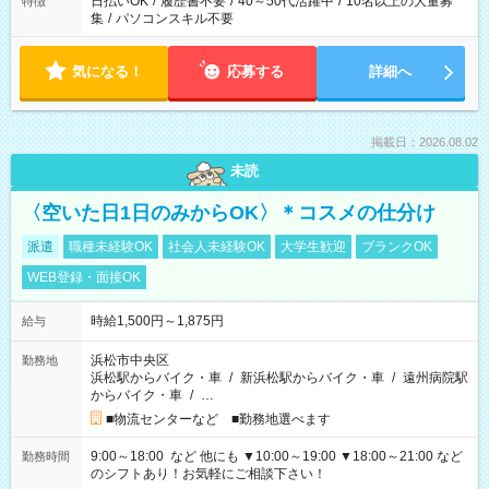
日払いOK
/
履歴書不要
/
40～50代活躍中
/
10名以上の大量募
特徴
集
/
パソコンスキル不要
気になる！
応募する
詳細へ
掲載日：2026.08.02
未読
〈空いた日1日のみからOK〉＊コスメの仕分け
派遣
職種未経験OK
社会人未経験OK
大学生歓迎
ブランクOK
WEB登録・面接OK
時給1,500円～1,875円
給与
浜松市中央区
勤務地
浜松駅からバイク・車
/
新浜松駅からバイク・車
/
遠州病院駅
からバイク・車
/
…
■物流センターなど ■勤務地選べます
9:00～18:00 など 他にも ▼10:00～19:00 ▼18:00～21:00 など
勤務時間
のシフトあり！お気軽にご相談下さい！