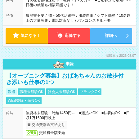
【現在も積極採用中！急募！】2カ月～ ■ご応募から最短2～3
期間
の方へ 今ご覧のお仕事で希望する勤務時間と、もう1つのお仕事
日後の就業も相談可能です！
の勤務時間。 合計で週40時間を超える場合は応募できません。
履歴書不要
/
40～50代活躍中
/
服装自由
/
シフト勤務
/
10名以
特徴
上の大量募集
/
電話対応なし
/
パソコンスキル不要
気になる！
応募する
詳細へ
掲載日：2026.08.07
未読
【オープニング募集】おばあちゃんのお散歩付
き添いも仕事の1つ
派遣
職種未経験OK
社会人未経験OK
ブランクOK
WEB登録・面接OK
無資格未経験：時給1450円～ ■週払いOK ■扶養内OK ■日
給与
収1万1600円以上
交通費別途支給あり
交通費全額支給
交通費