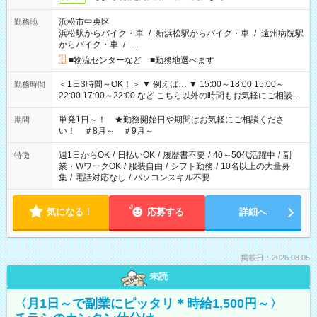
浜松市中央区
勤務地
浜松駅からバイク・車
/
新浜松駅からバイク・車
/
遠州病院駅
からバイク・車
/
…
■物流センターなど ■勤務地選べます
＜1日3時間～OK！＞ ▼ 例えば… ▼ 15:00～18:00 15:00～
勤務時間
22:00 17:00～22:00 など こちら以外の時間もお気軽にご相談く
ださい！
単発1日～！ ★勤務開始日や期間はお気軽にご相談くださ
期間
い！ ＃8月～ ＃9月～
週1日からOK
/
日払いOK
/
履歴書不要
/
40～50代活躍中
/
副
特徴
業・WワークOK
/
服装自由
/
シフト勤務
/
10名以上の大量募
集
/
電話対応なし
/
パソコンスキル不要
気になる！
応募する
詳細へ
掲載日：2026.08.05
未読
〈月1日～で副業にピッタリ＊時給1,500円～〉