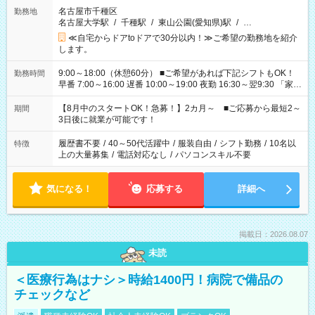
名古屋市千種区
勤務地
名古屋大学駅
/
千種駅
/
東山公園(愛知県)駅
/
…
≪自宅からドアtoドアで30分以内！≫ご希望の勤務地を紹介
します。
9:00～18:00（休憩60分） ■ご希望があれば下記シフトもOK！
勤務時間
早番 7:00～16:00 遅番 10:00～19:00 夜勤 16:30～翌9:30 「家族
と休みを合わせたい」 「余裕を持って夕飯の準備がしたい」
「できれば残業はしたくない」 など、ご希望を教えてください
【8月中のスタートOK！急募！】2カ月～ ■ご応募から最短2～
期間
ね。 ※Wワーク希望の方へ 今ご覧のお仕事で希望する勤務時間
3日後に就業が可能です！
と、もう1つのお仕事の勤務時間。 合計で週40時間を超える場
合は応募できません。
履歴書不要
/
40～50代活躍中
/
服装自由
/
シフト勤務
/
10名以
特徴
上の大量募集
/
電話対応なし
/
パソコンスキル不要
気になる！
応募する
詳細へ
掲載日：2026.08.07
未読
＜医療行為はナシ＞時給1400円！病院で備品の
チェックなど