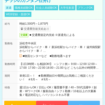
チラシのカンタン仕分け
派遣
職種未経験OK
社会人未経験OK
大学生歓迎
ブランクOK
WEB登録・面接OK
時給1,500円～1,875円
給与
交通費別途支給あり
■ 交通費規定内支給 ※派遣先による
交通費
浜松市中央区
勤務地
浜松駅からバイク・車
/
新浜松駅からバイク・車
/
遠州病院駅
からバイク・車
/
…
■物流センターなど ■勤務地選べます
【1日3時間～も相談OK!】 ＜シフト例＞ 9:00～12:00 12:00～
勤務時間
17:00 17:00～22:00 18:00～21:00 など こちら以外の時間帯も
お気軽にご相談ください！
単発1日～！ ★勤務開始日や期間はお気軽にご相談くださ
期間
い！ ＃8月～ ＃9月～
週1日からOK
/
日払いOK
/
履歴書不要
/
40～50代活躍中
/
副
特徴
業・WワークOK
/
服装自由
/
シフト勤務
/
10名以上の大量募
集
/
電話対応なし
/
パソコンスキル不要