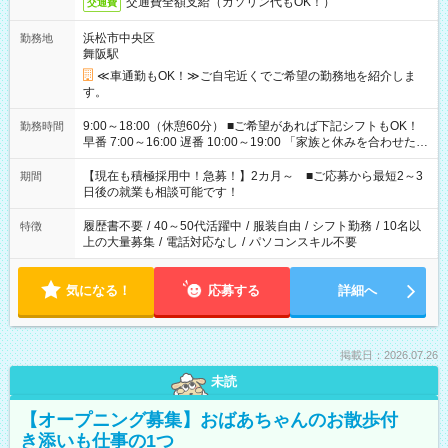
交通費全額支給（ガソリン代もOK！）
交通費
浜松市中央区
勤務地
舞阪駅
≪車通勤もOK！≫ご自宅近くでご希望の勤務地を紹介しま
す。
9:00～18:00（休憩60分） ■ご希望があれば下記シフトもOK！
勤務時間
早番 7:00～16:00 遅番 10:00～19:00 「家族と休みを合わせた
い」 「余裕を持って夕飯の準備がしたい」 「できれば残業はし
たくない」 など、ご希望を教えてくださいね。 ※Wワーク希望
【現在も積極採用中！急募！】2カ月～ ■ご応募から最短2～3
期間
の方へ 今ご覧のお仕事で希望する勤務時間と、もう1つのお仕事
日後の就業も相談可能です！
の勤務時間。 合計で週40時間を超える場合は応募できません。
履歴書不要
/
40～50代活躍中
/
服装自由
/
シフト勤務
/
10名以
特徴
上の大量募集
/
電話対応なし
/
パソコンスキル不要
気になる！
応募する
詳細へ
掲載日：2026.07.26
未読
【オープニング募集】おばあちゃんのお散歩付
き添いも仕事の1つ