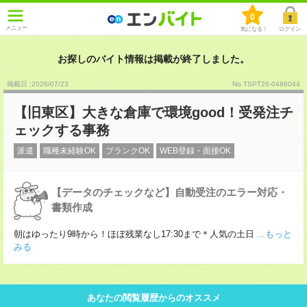
0
メニュー
気になる！
ログイン
お探しのバイト情報は掲載が終了しました。
掲載日 :2026
/
07
/
23
No.TSPT26-0486044
【旧東区】大きな倉庫で環境good！受発注チ
ェックする事務
派遣
職種未経験OK
ブランクOK
WEB登録・面接OK
【データのチェックなど】自動受注のエラー対応・
書類作成
朝はゆったり9時から！ほぼ残業なし17:30まで＊人気の土日
...もっと
みる
あなたの閲覧履歴からのオススメ