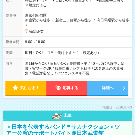
時給1414円～ ▼日払いOK（規定あり） ■初勤務手当あり
給与
※規定による
東京都新宿区
勤務地
新宿駅から徒歩
/
新宿三丁目駅から徒歩
/
高田馬場駅から徒歩
/
…
物流企業
9:00～18:00
勤務時間
即日～OK！ 1日～働けます＾＾（規定あり）
期間
週1日からOK
/
日払いOK
/
履歴書不要
/
40～50代活躍中
/
副
特徴
業・WワークOK
/
服装自由
/
シフト勤務
/
10名以上の大量募
集
/
電話対応なし
/
パソコンスキル不要
気になる！
応募する
詳細へ
掲載日：2026.08.03
未読
＜日本を代表するバンド＊サカナクション＞ツ
アー公演のサポートバイト＠日本武道館