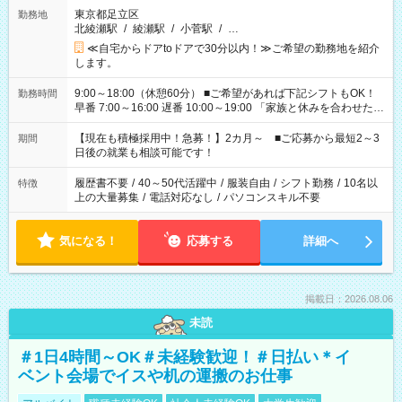
東京都足立区
勤務地
北綾瀬駅
/
綾瀬駅
/
小菅駅
/
…
≪自宅からドアtoドアで30分以内！≫ご希望の勤務地を紹介
します。
9:00～18:00（休憩60分） ■ご希望があれば下記シフトもOK！
勤務時間
早番 7:00～16:00 遅番 10:00～19:00 「家族と休みを合わせた
い」 「余裕を持って夕飯の準備がしたい」 「できれば残業はし
たくない」 など、ご希望を教えてくださいね。 ※Wワーク希望
【現在も積極採用中！急募！】2カ月～ ■ご応募から最短2～3
期間
の方へ 今ご覧のお仕事で希望する勤務時間と、もう1つのお仕事
日後の就業も相談可能です！
の勤務時間。 合計で週40時間を超える場合は応募できません。
履歴書不要
/
40～50代活躍中
/
服装自由
/
シフト勤務
/
10名以
特徴
上の大量募集
/
電話対応なし
/
パソコンスキル不要
気になる！
応募する
詳細へ
掲載日：2026.08.06
未読
＃1日4時間～OK＃未経験歓迎！＃日払い＊イ
ベント会場でイスや机の運搬のお仕事