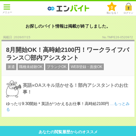
0
メニュー
気になる！
ログイン
お探しのバイト情報は掲載が終了しました。
掲載日 :2026
/
07
/
15
No.TMPE26-0520972
8月開始OK！高時給2100円！ワークライフバ
ランス〇部内アシスタント
派遣
職種未経験OK
ブランクOK
WEB登録・面接OK
英語×OAスキル活かせる！部内アシスタントのお仕
事！
ゆったり9:30開始＊英語がつかえるお仕事！高時給2100円
...もっとみ
る
あなたの閲覧履歴からのオススメ