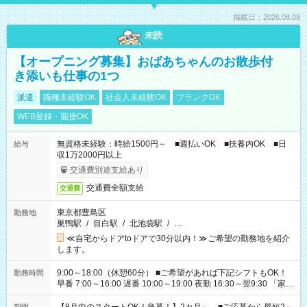
掲載日：2026.08.09
未読
【オープニング募集】おばあちゃんのお散歩付
き添いも仕事の1つ
派遣
職種未経験OK
社会人未経験OK
ブランクOK
WEB登録・面接OK
無資格未経験：時給1500円～ ■週払いOK ■扶養内OK ■日
給与
収1万2000円以上
交通費別途支給あり
交通費全額支給
交通費
東京都豊島区
勤務地
巣鴨駅
/
目白駅
/
北池袋駅
/
…
≪自宅からドアtoドアで30分以内！≫ご希望の勤務地を紹介
します。
9:00～18:00（休憩60分） ■ご希望があれば下記シフトもOK！
勤務時間
早番 7:00～16:00 遅番 10:00～19:00 夜勤 16:30～翌9:30 「家族
と休みを合わせたい」 「余裕を持って夕飯の準備がしたい」
「できれば残業はしたくない」 など、ご希望を教えてください