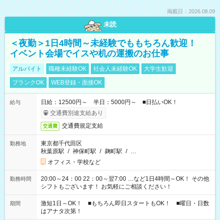
掲載日：2026.08.09
未読
＜夜勤＞1日4時間～未経験でももちろん歓迎！
イベント会場でイスや机の運搬のお仕事
アルバイト
職種未経験OK
社会人未経験OK
大学生歓迎
ブランクOK
WEB登録・面接OK
日給：12500円～ 半日：5000円～ ■日払いOK！
給与
交通費別途支給あり
交通費規定支給
交通費
東京都千代田区
勤務地
秋葉原駅
/
神保町駅
/
麹町駅
/
…
オフィス・学校など
20:00～24：00 22：00～翌7:00 …など1日4時間～OK！ その他
勤務時間
シフトもございます！ お気軽にご相談ください！
激短1日～OK！ ■もちろん即日スタートもOK！ ■曜日・日数
期間
はアナタ次第！