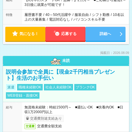
【8月中のスタートOK！急募！】2カ月～ ■ご応募から最短2～
期間
ね。 ※Wワーク希望の方へ 今ご覧のお仕事で希望する勤務時間
3日後に就業が可能です！
と、もう1つのお仕事の勤務時間。 合計で週40時間を超える場
合は応募できません。
履歴書不要
/
40～50代活躍中
/
服装自由
/
シフト勤務
/
10名以
特徴
上の大量募集
/
電話対応なし
/
パソコンスキル不要
気になる！
応募する
詳細へ
掲載日：2026.08.09
未読
説明会参加で全員に【現金2千円相当プレゼン
ト】生活のお手伝い
派遣
職種未経験OK
社会人未経験OK
ブランクOK
WEB登録・面接OK
無資格未経験：時給1500円～ ■週払いOK ■扶養内OK ■日
給与
収1万2000円以上
交通費別途支給あり
交通費全額支給
交通費