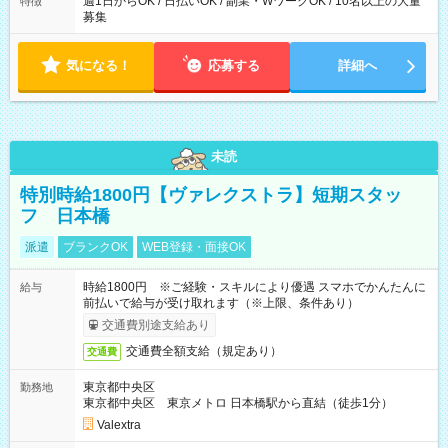
週1日からOK / 日払いOK / 副業・WワークOK / 10名以上の大量
特徴
募集
気になる！
応募する
詳細へ
未読
特別時給1800円【ヴァレクストラ】短期スタッ
フ 日本橋
派遣
ブランクOK
WEB登録・面接OK
時給1800円 ※ご経験・スキルにより優遇 スマホでかんたんに
給与
前払いで給与が受け取れます（※上限、条件あり）
交通費別途支給あり
交通費全額支給（規定あり）
交通費
東京都中央区
勤務地
東京都中央区 東京メトロ 日本橋駅から直結（徒歩1分）
Valextra