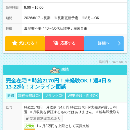
9:00～16:00
勤務時間
2026/8/17～長期 ※長期更新予定 ※8月～OK！
期間
履歴書不要
/
40～50代活躍中
/
服装自由
特徴
気になる！
応募する
詳細へ
掲載日：2026.08.09
未読
完全在宅＊時給2170円！未経験OK！週4日＆
13-22時！オンライン面談
派遣
職種未経験OK
ブランクOK
WEB登録・面接OK
時給2170円 月収例 34万円 時給2170円×実働8h×週5日×4
給与
週 ※月収例を保証するものではありません。※給与即受取りサ
ービス利用可（利用条件有）
交通費別途支給あり
1ヶ月3万円を上限として実費支給
交通費