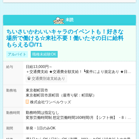
未読
ちいさいかわいいキャラのイベントも！好きな
場所で働ける☆来社不要！働いたその日に給料
もらえる◎/T1
アルバイト
職種未経験OK
日給13,000円～
給与
＋交通費支給 ★交通費全額支給！ ┗案件により規定あり ★日払
いOK！（規定あり） ┗働いたその日に現金GET♪ お仕事後はコ
交通費別途支給あり
ンビニATMから 日払い分を引き落とせます！ 【試用期間】試
用期間なし
東京都町田市
勤務地
東京都町田市原町田（最寄り駅：町田駅）
株式会社ワンベルウッズ
勤務時間は指定なし
勤務時間
変形労働時間制 想定労働時間160時間/月 【シフト例】 ・8：00
～21：00
単発・1日のみOK
期間