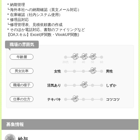
＊納期管理
┗海外本社への納期確認（英文メール対応）
＊在庫確認（社内システム使用）
＊修理品対応
┗修理管理表、見積依頼書の作成
＊そのほか電話対応、書類のファイリングなど
【OAスキル】Excel(IF関数・VlookUP関数)
職場の雰囲気
年齢層
20代
30
40
50
60
男女比率
女性
男性
職場の様子
活気あり
しずか
仕事の仕方
テキパキ
コツコツ
募集情報
給与