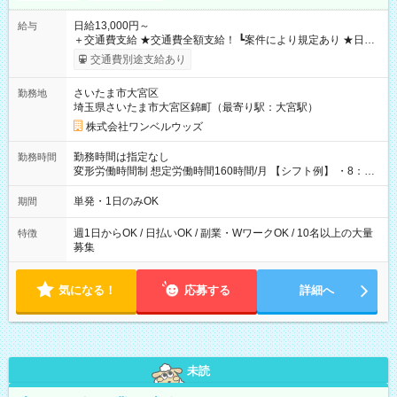
日給13,000円～
給与
＋交通費支給 ★交通費全額支給！ ┗案件により規定あり ★日払
いOK！（規定あり） ┗働いたその日に現金GET♪ お仕事後はコ
交通費別途支給あり
ンビニATMから 日払い分を引き落とせます！ 【試用期間】試
用期間なし
さいたま市大宮区
勤務地
埼玉県さいたま市大宮区錦町（最寄り駅：大宮駅）
株式会社ワンベルウッズ
勤務時間は指定なし
勤務時間
変形労働時間制 想定労働時間160時間/月 【シフト例】 ・8：00
～21：00
単発・1日のみOK
期間
週1日からOK / 日払いOK / 副業・WワークOK / 10名以上の大量
特徴
募集
気になる！
応募する
詳細へ
未読