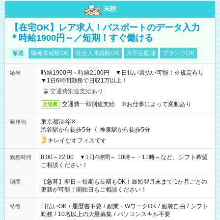
未読
【在宅OK】レア求人！パスポートのデータ入力
＊時給1900円～／短期！すぐ働ける
派遣
職種未経験OK
社会人未経験OK
大学生歓迎
ブランクOK
時給1900円～時給2100円 ▼日払い週払い可能！※規定有り
給与
▼1日6時間勤務で日収1万以上！
交通費別途支給あり
交通費一部別途支給 ※お仕事によって変動あり
交通費
東京都渋谷区
勤務地
渋谷駅から徒歩5分
/
神泉駅から徒歩5分
キレイなオフィスです
8:00～22:00 ▼1日4時間～ 10時～・11時～など、シフト希望
勤務時間
ご相談ください！
【急募】即日～短期も長期もOK！最短翌月末まで 1か月ごとの
期間
更新が可能！開始日もご相談ください！
日払いOK
/
履歴書不要
/
副業・WワークOK
/
服装自由
/
シフト
特徴
勤務
/
10名以上の大量募集
/
パソコンスキル不要