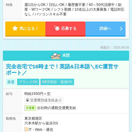
週1日からOK
/
日払いOK
/
履歴書不要
/
40～50代活躍中
/
副
特徴
業・WワークOK
/
シフト勤務
/
10名以上の大量募集
/
電話対応
なし
/
パソコンスキル不要
気になる！
応募する
詳細へ
掲載日：2026.08.09
未読
完全在宅で16時まで！英語&日本語＼EC運営サ
ポート／
派遣
ブランクOK
WEB登録・面接OK
時給2450円＋交
給与
交通費別途支給あり
出社時の通勤交通費支給
交通費
東京都港区
勤務地
六本木駅から徒歩3分
IT・Web・通信