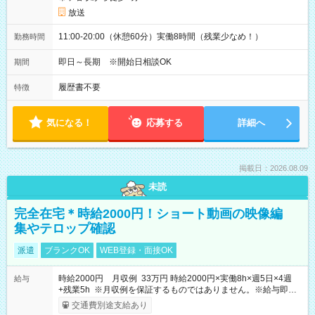
放送
11:00-20:00（休憩60分）実働8時間（残業少なめ！）
勤務時間
即日～長期 ※開始日相談OK
期間
履歴書不要
特徴
気になる！
応募する
詳細へ
掲載日：2026.08.09
未読
完全在宅＊時給2000円！ショート動画の映像編
集やテロップ確認
派遣
ブランクOK
WEB登録・面接OK
時給2000円 月収例 33万円 時給2000円×実働8h×週5日×4週
給与
+残業5h ※月収例を保証するものではありません。※給与即受
取りサービス利用可（利用条件有）
交通費別途支給あり