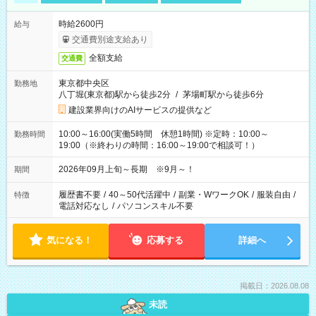
時給2600円
給与
交通費別途支給あり
全額支給
交通費
東京都中央区
勤務地
八丁堀(東京都)駅から徒歩2分
/
茅場町駅から徒歩6分
建設業界向けのAIサービスの提供など
10:00～16:00(実働5時間 休憩1時間) ※定時：10:00～
勤務時間
19:00（※終わりの時間：16:00～19:00で相談可！）
2026年09月上旬～長期 ※9月～！
期間
履歴書不要
/
40～50代活躍中
/
副業・WワークOK
/
服装自由
/
特徴
電話対応なし
/
パソコンスキル不要
気になる！
応募する
詳細へ
掲載日：2026.08.08
未読