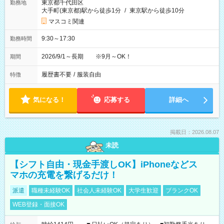
東京都千代田区
勤務地
大手町(東京都)駅から徒歩1分
/
東京駅から徒歩10分
マスコミ関連
9:30～17:30
勤務時間
2026/9/1～長期 ※9月～OK！
期間
履歴書不要
/
服装自由
特徴
気になる！
応募する
詳細へ
掲載日：2026.08.07
未読
【シフト自由・現金手渡しOK】iPhoneなどス
マホの充電を繋げるだけ！
派遣
職種未経験OK
社会人未経験OK
大学生歓迎
ブランクOK
WEB登録・面接OK