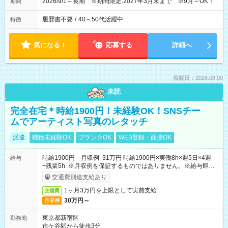
2026/9/1～長期 ※期間限定:2027年3月末まで ※9月～OK！
期間
履歴書不要
/
40～50代活躍中
特徴
気になる！
応募する
詳細へ
掲載日：2026.08.09
未読
完全在宅＊時給1900円！未経験OK！SNSチー
ムでアーティスト写真のレタッチ
派遣
職種未経験OK
ブランクOK
WEB登録・面接OK
時給1900円 月収例 31万円 時給1900円×実働8h×週5日×4週
給与
+残業5h ※月収例を保証するものではありません。※給与即受
取りサービス利用可（利用条件有）
交通費別途支給あり
1ヶ月3万円を上限として実費支給
交通費
30万円～
月収例
東京都新宿区
勤務地
市ケ谷駅から徒歩3分