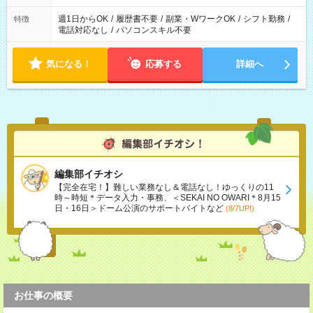
週1日からOK
/
履歴書不要
/
副業・WワークOK
/
シフト勤務
/
特徴
電話対応なし
/
パソコンスキル不要
気になる！
応募する
詳細へ
編集部イチオシ
【完全在宅！】難しい業務なし＆電話なし！ゆっくりの11
時～時短＊データ入力・事務、＜SEKAI NO OWARI＊8月15
日・16日＞ドーム公演のサポートバイトなど
(8/7UP!)
お仕事の概要