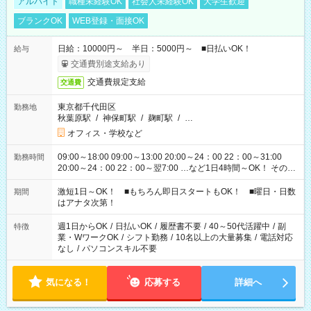
アルバイト
職種未経験OK
社会人未経験OK
大学生歓迎
ブランクOK
WEB登録・面接OK
日給：10000円～ 半日：5000円～ ■日払いOK！
給与
交通費別途支給あり
交通費規定支給
交通費
東京都千代田区
勤務地
秋葉原駅
/
神保町駅
/
麹町駅
/
…
オフィス・学校など
09:00～18:00 09:00～13:00 20:00～24：00 22：00～31:00
勤務時間
20:00～24：00 22：00～翌7:00 …など1日4時間～OK！ その他
シフトもございます！ お気軽にご相談ください！
激短1日～OK！ ■もちろん即日スタートもOK！ ■曜日・日数
期間
はアナタ次第！
週1日からOK
/
日払いOK
/
履歴書不要
/
40～50代活躍中
/
副
特徴
業・WワークOK
/
シフト勤務
/
10名以上の大量募集
/
電話対応
なし
/
パソコンスキル不要
気になる！
応募する
詳細へ