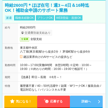
時給2600円＊ほぼ在宅！週3～4日＆16時迄
OK！補助金申請のサポート業務
派遣
職種未経験OK
ブランクOK
WEB登録・面接OK
時給2600円
給与
交通費別途支給あり
全額支給
交通費
東京都中央区
勤務地
八丁堀(東京都)駅から徒歩2分
/
茅場町駅から徒歩6分
建設業界向けのAIサービスの提供など
10:00～17:00(実働6時間 休憩1時間) ※定時：10:00～
勤務時間
19:00（※終わりの時間：16:00～19:00で相談可！）
【急募】即日～長期 ※8月～！
期間
履歴書不要
/
40～50代活躍中
/
副業・WワークOK
/
服装自由
/
特徴
電話対応なし
/
パソコンスキル不要
気になる！
応募する
詳細へ