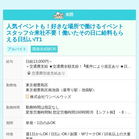
未読
人気イベントも！好きな場所で働けるイベント
スタッフ☆来社不要！働いたその日に給料もら
える日払い/T1
アルバイト
職種未経験OK
日給13,000円～
給与
＋交通費支給 ★交通費全額支給！ ┗案件により規定あり ★日払
いOK！（規定あり） ┗働いたその日に現金GET♪ お仕事後はコ
交通費別途支給あり
ンビニATMから 日払い分を引き落とせます！ 【試用期間】試
用期間なし
東京都豊島区
勤務地
東京都豊島区南池袋（最寄り駅：池袋駅）
株式会社ワンベルウッズ
勤務時間は指定なし
勤務時間
変形労働時間制 想定労働時間160時間/月 【シフト例】 ・8：00
～21：00
単発・1日のみOK
期間
週1日からOK / 日払いOK / 副業・WワークOK / 10名以上の大量
特徴