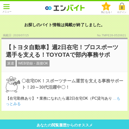
0
メニュー
気になる！
ログイン
お探しのバイト情報は掲載が終了しました。
掲載日 :2026
/
07
/
15
No.TMPE26-0520621
【トヨタ自動車】週2日在宅！プロスポーツ
選手を支える！TOYOTAで部内事務サポ
派遣
WEB登録・面接OK
〇在宅OK！スポーツチーム運営を支える事務サポー
ト！20～30代活躍中〇！
【在宅勤務あり】＊業務になれたら週2日在宅OK（PC貸与あり
...も
っとみる
あなたの閲覧履歴からのオススメ