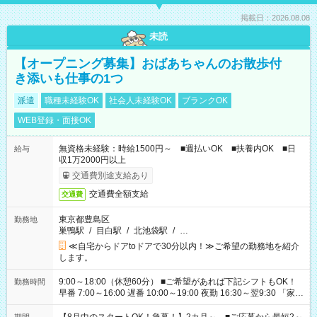
掲載日：2026.08.08
未読
【オープニング募集】おばあちゃんのお散歩付
き添いも仕事の1つ
派遣
職種未経験OK
社会人未経験OK
ブランクOK
WEB登録・面接OK
無資格未経験：時給1500円～ ■週払いOK ■扶養内OK ■日
給与
収1万2000円以上
交通費別途支給あり
交通費全額支給
交通費
東京都豊島区
勤務地
巣鴨駅
/
目白駅
/
北池袋駅
/
…
≪自宅からドアtoドアで30分以内！≫ご希望の勤務地を紹介
します。
9:00～18:00（休憩60分） ■ご希望があれば下記シフトもOK！
勤務時間
早番 7:00～16:00 遅番 10:00～19:00 夜勤 16:30～翌9:30 「家族
と休みを合わせたい」 「余裕を持って夕飯の準備がしたい」
「できれば残業はしたくない」 など、ご希望を教えてください