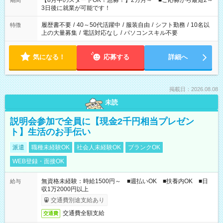
【8月中のスタートOK！急募！】2カ月～ ■ご応募から最短2～
期間
ね。 ※Wワーク希望の方へ 今ご覧のお仕事で希望する勤務時間
3日後に就業が可能です！
と、もう1つのお仕事の勤務時間。 合計で週40時間を超える場
合は応募できません。
履歴書不要
/
40～50代活躍中
/
服装自由
/
シフト勤務
/
10名以
特徴
上の大量募集
/
電話対応なし
/
パソコンスキル不要
気になる！
応募する
詳細へ
掲載日：2026.08.08
未読
説明会参加で全員に【現金2千円相当プレゼン
ト】生活のお手伝い
派遣
職種未経験OK
社会人未経験OK
ブランクOK
WEB登録・面接OK
無資格未経験：時給1500円～ ■週払いOK ■扶養内OK ■日
給与
収1万2000円以上
交通費別途支給あり
交通費全額支給
交通費