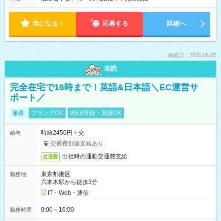
気になる！
応募する
詳細へ
掲載日：2026.08.05
未読
完全在宅で16時まで！英語&日本語＼EC運営サ
ポート／
派遣
ブランクOK
WEB登録・面接OK
時給2450円＋交
給与
交通費別途支給あり
出社時の通勤交通費支給
交通費
東京都港区
勤務地
六本木駅から徒歩3分
IT・Web・通信
9:00～16:00
勤務時間