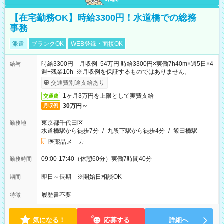
【在宅勤務OK】時給3300円！水道橋での総務
事務
派遣
ブランクOK
WEB登録・面接OK
時給3300円 月収例 54万円 時給3300円×実働7h40m×週5日×4
給与
週+残業10h ※月収例を保証するものではありません。
交通費別途支給あり
1ヶ月3万円を上限として実費支給
交通費
30万円～
月収例
東京都千代田区
勤務地
水道橋駅から徒歩7分
/
九段下駅から徒歩4分
/
飯田橋駅
医薬品メ－カ－
09:00-17:40（休憩60分）実働7時間40分
勤務時間
即日～長期 ※開始日相談OK
期間
履歴書不要
特徴
気になる！
応募する
詳細へ