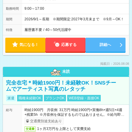
9:00～17:00
勤務時間
2026/9/1～長期 ※期間限定:2027年3月末まで ※9月～OK！
期間
履歴書不要
/
40～50代活躍中
特徴
気になる！
応募する
詳細へ
掲載日：2026.08.08
未読
完全在宅＊時給1900円！未経験OK！SNSチー
ムでアーティスト写真のレタッチ
派遣
職種未経験OK
ブランクOK
WEB登録・面接OK
時給1900円 月収例 31万円 時給1900円×実働8h×週5日×4週
給与
+残業5h ※月収例を保証するものではありません。※給与即受
取りサービス利用可（利用条件有）
交通費別途支給あり
1ヶ月3万円を上限として実費支給
交通費