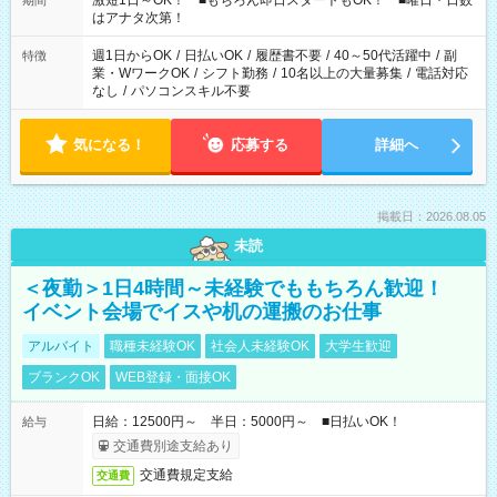
激短1日～OK！ ■もちろん即日スタートもOK！ ■曜日・日数
期間
はアナタ次第！
週1日からOK
/
日払いOK
/
履歴書不要
/
40～50代活躍中
/
副
特徴
業・WワークOK
/
シフト勤務
/
10名以上の大量募集
/
電話対応
なし
/
パソコンスキル不要
気になる！
応募する
詳細へ
掲載日：2026.08.05
未読
＜夜勤＞1日4時間～未経験でももちろん歓迎！
イベント会場でイスや机の運搬のお仕事
アルバイト
職種未経験OK
社会人未経験OK
大学生歓迎
ブランクOK
WEB登録・面接OK
日給：12500円～ 半日：5000円～ ■日払いOK！
給与
交通費別途支給あり
交通費規定支給
交通費