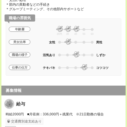
＊支払い処理
＊部内の異動者などの手続き
＊グループミーティング、その他部内サポートなど
職場の雰囲気
年齢層
20代
30
40
50
60
男女比率
女性
男性
職場の様子
活気あり
しずか
仕事の仕方
テキパキ
コツコツ
募集情報
給与
時給2000円 ■月収例：336,000円＋残業代 ※21日勤務の場合
交通費別途支給あり