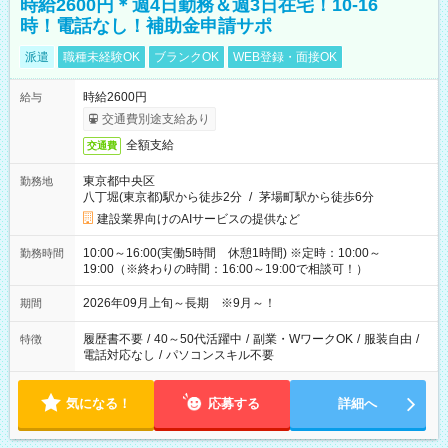
時給2600円＊週4日勤務＆週3日在宅！10-16
時！電話なし！補助金申請サポ
派遣
職種未経験OK
ブランクOK
WEB登録・面接OK
時給2600円
給与
交通費別途支給あり
全額支給
交通費
東京都中央区
勤務地
八丁堀(東京都)駅から徒歩2分
/
茅場町駅から徒歩6分
建設業界向けのAIサービスの提供など
10:00～16:00(実働5時間 休憩1時間) ※定時：10:00～
勤務時間
19:00（※終わりの時間：16:00～19:00で相談可！）
2026年09月上旬～長期 ※9月～！
期間
履歴書不要
/
40～50代活躍中
/
副業・WワークOK
/
服装自由
/
特徴
電話対応なし
/
パソコンスキル不要
気になる！
応募する
詳細へ