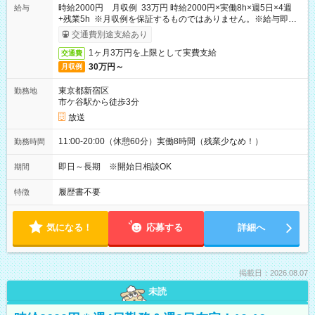
時給2000円 月収例 33万円 時給2000円×実働8h×週5日×4週
給与
+残業5h ※月収例を保証するものではありません。※給与即受
取りサービス利用可（利用条件有）
交通費別途支給あり
1ヶ月3万円を上限として実費支給
交通費
30万円～
月収例
東京都新宿区
勤務地
市ケ谷駅から徒歩3分
放送
11:00-20:00（休憩60分）実働8時間（残業少なめ！）
勤務時間
即日～長期 ※開始日相談OK
期間
履歴書不要
特徴
気になる！
応募する
詳細へ
掲載日：2026.08.07
未読