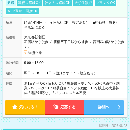
派遣
職種未経験OK
社会人未経験OK
大学生歓迎
ブランクOK
WEB登録・面接OK
時給1414円～ ▼日払いOK（規定あり） ■初勤務手当あり
給与
※規定による
東京都新宿区
勤務地
新宿駅から徒歩
/
新宿三丁目駅から徒歩
/
高田馬場駅から徒歩
/
…
物流企業
9:00～18:00
勤務時間
即日～OK！ 1日～働けます＾＾（規定あり）
期間
週1日からOK
/
日払いOK
/
履歴書不要
/
40～50代活躍中
/
副
特徴
業・WワークOK
/
服装自由
/
シフト勤務
/
10名以上の大量募
集
/
電話対応なし
/
パソコンスキル不要
気になる！
応募する
詳細へ
掲載日：2026.08.03