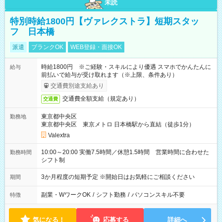
未読
特別時給1800円【ヴァレクストラ】短期スタッ
フ 日本橋
派遣
ブランクOK
WEB登録・面接OK
時給1800円 ※ご経験・スキルにより優遇 スマホでかんたんに
給与
前払いで給与が受け取れます（※上限、条件あり）
交通費別途支給あり
交通費全額支給（規定あり）
交通費
東京都中央区
勤務地
東京都中央区 東京メトロ 日本橋駅から直結（徒歩1分）
Valextra
10:00～20:00 実働7.5時間／休憩1.5時間 営業時間に合わせた
勤務時間
シフト制
3か月程度の短期予定 ※開始日はお気軽にご相談ください
期間
副業・WワークOK
/
シフト勤務
/
パソコンスキル不要
特徴
気になる！
応募する
詳細へ