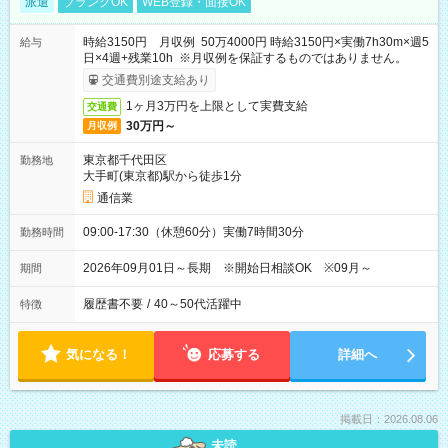
派遣
ブランクOK
WEB登録・面接OK
時給3150円 月収例 50万4000円 時給3150円×実働7h30m×週5
給与
日×4週+残業10h ※月収例を保証するものではありません。
交通費別途支給あり
1ヶ月3万円を上限として実費支給
交通費
30万円～
月収例
東京都千代田区
勤務地
大手町(東京都)駅から徒歩1分
通信業
09:00-17:30（休憩60分）実働7時間30分
勤務時間
2026年09月01日～長期 ※開始日相談OK ※09月～
期間
履歴書不要
/
40～50代活躍中
特徴
気になる！
応募する
詳細へ
掲載日：2026.08.06
未読