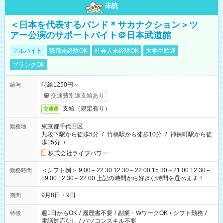
未読
＜日本を代表するバンド＊サカナクション＞ツ
アー公演のサポートバイト＠日本武道館
アルバイト
職種未経験OK
社会人未経験OK
大学生歓迎
ブランクOK
時給1250円～
給与
交通費別途支給あり
支給（規定有り）
交通費
東京都千代田区
勤務地
九段下駅から徒歩5分
/
竹橋駅から徒歩10分
/
神保町駅から徒
歩15分
/
…
株式会社ライブパワー
＜シフト例＞ 9:00～22:30 12:30～22:00 15:30～21:00 12:30～
勤務時間
19:00 12:30～22:00 上記の時間から好きな時間を選べます！ ※
時間は変更となる可能性があります
9月8日・9日
期間
週1日からOK
/
履歴書不要
/
副業・WワークOK
/
シフト勤務
/
特徴
電話対応なし
/
パソコンスキル不要