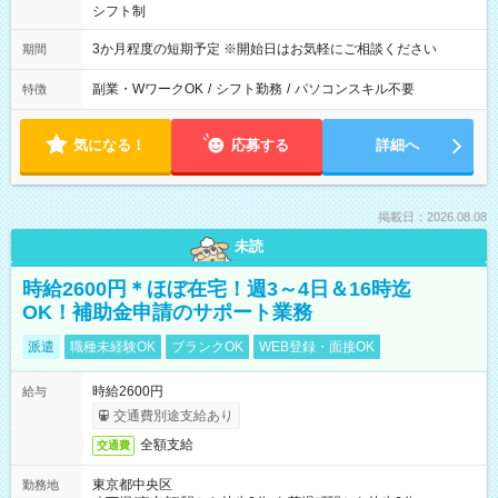
シフト制
3か月程度の短期予定 ※開始日はお気軽にご相談ください
期間
副業・WワークOK
/
シフト勤務
/
パソコンスキル不要
特徴
気になる！
応募する
詳細へ
掲載日：2026.08.08
未読
時給2600円＊ほぼ在宅！週3～4日＆16時迄
OK！補助金申請のサポート業務
派遣
職種未経験OK
ブランクOK
WEB登録・面接OK
時給2600円
給与
交通費別途支給あり
全額支給
交通費
東京都中央区
勤務地