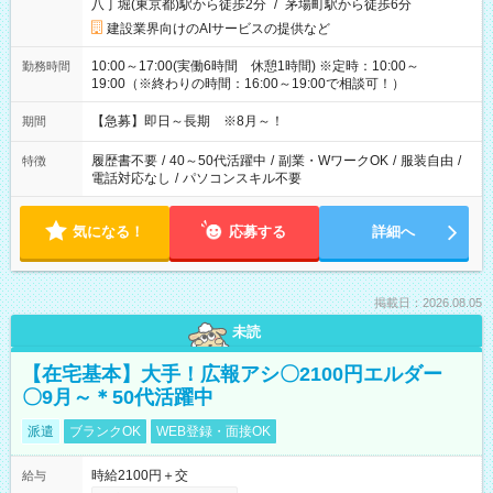
八丁堀(東京都)駅から徒歩2分
/
茅場町駅から徒歩6分
建設業界向けのAIサービスの提供など
10:00～17:00(実働6時間 休憩1時間) ※定時：10:00～
勤務時間
19:00（※終わりの時間：16:00～19:00で相談可！）
【急募】即日～長期 ※8月～！
期間
履歴書不要
/
40～50代活躍中
/
副業・WワークOK
/
服装自由
/
特徴
電話対応なし
/
パソコンスキル不要
気になる！
応募する
詳細へ
掲載日：2026.08.05
未読
【在宅基本】大手！広報アシ〇2100円エルダー
〇9月～＊50代活躍中
派遣
ブランクOK
WEB登録・面接OK
時給2100円＋交
給与