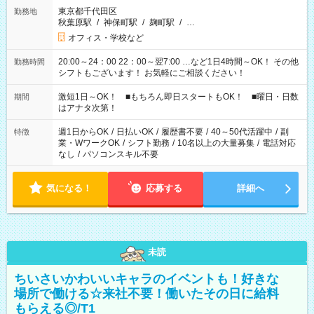
東京都千代田区
勤務地
秋葉原駅
/
神保町駅
/
麹町駅
/
…
オフィス・学校など
20:00～24：00 22：00～翌7:00 …など1日4時間～OK！ その他
勤務時間
シフトもございます！ お気軽にご相談ください！
激短1日～OK！ ■もちろん即日スタートもOK！ ■曜日・日数
期間
はアナタ次第！
週1日からOK
/
日払いOK
/
履歴書不要
/
40～50代活躍中
/
副
特徴
業・WワークOK
/
シフト勤務
/
10名以上の大量募集
/
電話対応
なし
/
パソコンスキル不要
気になる！
応募する
詳細へ
未読
ちいさいかわいいキャラのイベントも！好きな
場所で働ける☆来社不要！働いたその日に給料
もらえる◎/T1