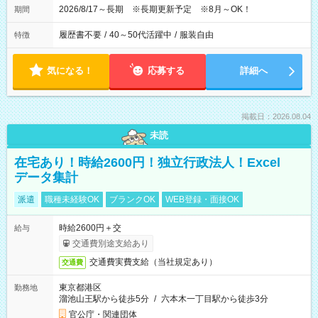
2026/8/17～長期 ※長期更新予定 ※8月～OK！
期間
履歴書不要
/
40～50代活躍中
/
服装自由
特徴
気になる！
応募する
詳細へ
掲載日：2026.08.04
未読
在宅あり！時給2600円！独立行政法人！Excel
データ集計
派遣
職種未経験OK
ブランクOK
WEB登録・面接OK
時給2600円＋交
給与
交通費別途支給あり
交通費実費支給（当社規定あり）
交通費
東京都港区
勤務地
溜池山王駅から徒歩5分
/
六本木一丁目駅から徒歩3分
官公庁・関連団体