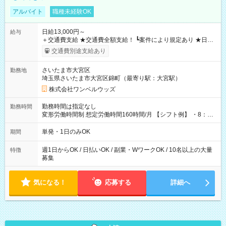
アルバイト
職種未経験OK
日給13,000円～
給与
＋交通費支給 ★交通費全額支給！ ┗案件により規定あり ★日払
いOK！（規定あり） ┗働いたその日に現金GET♪ お仕事後はコ
交通費別途支給あり
ンビニATMから 日払い分を引き落とせます！ 【試用期間】試
用期間なし
さいたま市大宮区
勤務地
埼玉県さいたま市大宮区錦町（最寄り駅：大宮駅）
株式会社ワンベルウッズ
勤務時間は指定なし
勤務時間
変形労働時間制 想定労働時間160時間/月 【シフト例】 ・8：00
～21：00
単発・1日のみOK
期間
週1日からOK / 日払いOK / 副業・WワークOK / 10名以上の大量
特徴
募集
気になる！
応募する
詳細へ