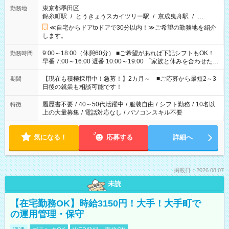
東京都墨田区
勤務地
錦糸町駅
/
とうきょうスカイツリー駅
/
京成曳舟駅
/
…
≪自宅からドアtoドアで30分以内！≫ご希望の勤務地を紹介
します。
9:00～18:00（休憩60分） ■ご希望があれば下記シフトもOK！
勤務時間
早番 7:00～16:00 遅番 10:00～19:00 「家族と休みを合わせた
い」 「余裕を持って夕飯の準備がしたい」 「できれば残業はし
たくない」 など、ご希望を教えてくださいね。 ※Wワーク希望
【現在も積極採用中！急募！】2カ月～ ■ご応募から最短2～3
期間
の方へ 今ご覧のお仕事で希望する勤務時間と、もう1つのお仕事
日後の就業も相談可能です！
の勤務時間。 合計で週40時間を超える場合は応募できません。
履歴書不要
/
40～50代活躍中
/
服装自由
/
シフト勤務
/
10名以
特徴
上の大量募集
/
電話対応なし
/
パソコンスキル不要
気になる！
応募する
詳細へ
掲載日：2026.08.07
未読
【在宅勤務OK】時給3150円！大手！大手町で
の運用管理・保守