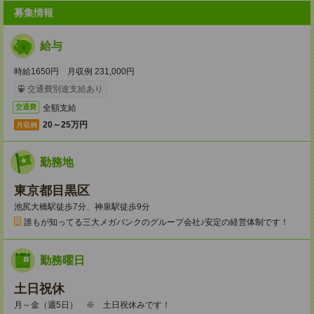
募集情報
給与
時給1650円 月収例 231,000円
交通費別途支給あり
全額支給
交通費
20～25万円
月収例
勤務地
東京都目黒区
池尻大橋駅徒歩7分、神泉駅徒歩9分
誰もが知ってる三大メガバンクのグループ会社♪安定の経営体制です！
勤務曜日
土日祝休
月～金（週5日） ※ 土日祝休みです！