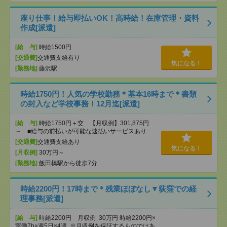
座り仕事！給与即払いOK！高時給！在庫管理・資料
作成[派遣]
[給 与]
時給1500円
[交通費]
交通費支給有り
気になる！
[勤務地]
藤沢駅
時給1750円！人気の学校勤務＊基本16時まで＊書類
の封入など学校事務！12月迄[派遣]
[給 与]
時給1750円＋交 【月収例】301,875円
～ ■給与の前払いが可能な速払いサービスあり
[交通費]
交通費支給あり
気になる！
[月収例]
30万円～
[勤務地]
飯田橋駅から徒歩7分
時給2200円！17時まで＊残業ほぼなし▼荻窪での経
理事務[派遣]
[給 与]
時給2200円 月収例 30万円 時給2200円×
実働7h×週5日×4週 ※月収例を保証するものではあ