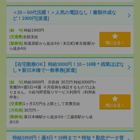
＜20～50代活躍！＞人気の電話なし！書類作成な
ど！1900円[派遣]
[給 与]
時給1900円
[交通費]
全額支給
気になる！
[勤務地]
秋葉原駅から徒歩3分
/
末広町(東京都)駅か
ら徒歩4分
【在宅勤務OK】時給3000円！10～16時＊残業ほぼな
し▼新日本橋で一般事務[派遣]
[給 与]
時給3000円 月収例 30万円 時給3000円×
実働5h×週5日×4週 ※月収例を保証するものではあ
りません。※給与即受取りサービス利用可（利用条
件有）
[交通費]
1ヶ月3万円を上限として実費支給
気になる！
[月収例]
30万円～
[勤務地]
新日本橋駅から徒歩3分
/
三越前駅から徒
歩1分
時給1850円！週4日＊16時まで＊時短＊勤怠データ管