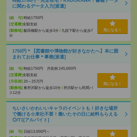
時給1750円＊完全在宅！KADOKAWA！書籍データ
に関わるデータ入力[派遣]
[給 与]
時給1750円
[交通費]
全額支給
気になる！
[勤務地]
飯田橋駅から徒歩3分
/
九段下駅から徒歩7
分
1750円＊【図書館や博物館が好きなかたへ】本に囲
まれてお仕事＊事務[派遣]
[給 与]
時給1750円 月収例 245,000円
[交通費]
全額支給
[月収例]
20～25万円
気になる！
[勤務地]
東所沢駅から徒歩10分
/
所沢駅から民間バ
ス12分
ちいさいかわいいキャラのイベントも！好きな場所
で働ける☆来社不要！働いたその日に給料もらえる
◎/T1[アルバイト]
[給 与]
日給13,000円～