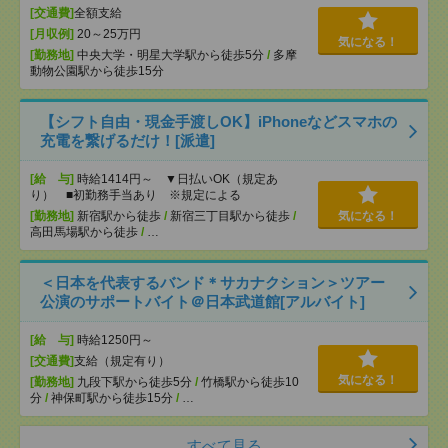
[交通費]
全額支給
[月収例]
20～25万円
気になる！
[勤務地]
中央大学・明星大学駅から徒歩5分
/
多摩
動物公園駅から徒歩15分
【シフト自由・現金手渡しOK】iPhoneなどスマホの
充電を繋げるだけ！[派遣]
[給 与]
時給1414円～ ▼日払いOK（規定あ
り） ■初勤務手当あり ※規定による
[勤務地]
新宿駅から徒歩
/
新宿三丁目駅から徒歩
/
気になる！
高田馬場駅から徒歩
/
…
＜日本を代表するバンド＊サカナクション＞ツアー
公演のサポートバイト＠日本武道館[アルバイト]
[給 与]
時給1250円～
[交通費]
支給（規定有り）
気になる！
[勤務地]
九段下駅から徒歩5分
/
竹橋駅から徒歩10
分
/
神保町駅から徒歩15分
/
…
すべて見る