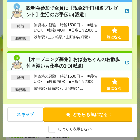
説明会参加で全員に【現金2千円相当プレゼ
ント】生活のお手伝い[派遣]
あなたの閲覧履歴からの
おすすめ
無資格未経験：時給1500円～ ■週払
給与
いOK ■扶養内OK ■日収1万2000円
以上
浅草駅 / 三ノ輪駅 / 上野御徒町駅 / …
気になる!
勤務地
説明会参加で全員に【現金2千円相当プレゼント】生
活のお手伝い[派遣]
【オープニング募集】おばあちゃんのお散歩
付き添いも仕事の1つ[派遣]
[給 与]
無資格未経験：時給1500円～ ■週払い
OK ■扶養内OK ■日収1万2000円以上
無資格未経験：時給1500円～ ■週払
給与
[交通費]
交通費全額支給
気になる！
いOK ■扶養内OK ■日収1万2000円
[勤務地]
浅草駅
/
三ノ輪駅
/
上野御徒町駅
/
…
以上
巣鴨駅 / 目白駅 / 北池袋駅 / …
気になる!
勤務地
【オープニング募集】おばあちゃんのお散歩付き添
いも仕事の1つ[派遣]
スキップ
どちらも気になる！
[給 与]
無資格未経験：時給1500円～ ■週払い
OK ■扶養内OK ■日収1万2000円以上
しばらく表示しない
[交通費]
交通費全額支給
気になる！
[勤務地]
巣鴨駅
/
目白駅
/
北池袋駅
/
…