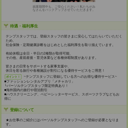
就業期間中も、ご安心ください！私たちがみ
なさんをバックアップさせていただきます。
待遇・福利厚生
テンプスタッフでは、登録スタッフの皆さまに安心してはたらいていただく
ため、
社会保険・定期健康診断をはじめとした福利厚生を取り揃えています。
有給休暇は全日・半日の2種類が取得可能、
その他、産前産後・育児休業など各種休暇制度があります。
皆さまの日常をサポートする家事支援や、
休日を彩る旅行や各種施設が割引になる優待サービスをご用意！
~テンプスタッフに登録している方へのお得な優待サービス~
ポイント！
■ファッションレンタルアプリ「メチャカリ」
└パーソルテンプスタッフ限定特典あり！
■海外国内の旅行や宿泊割引
■ハウスクリーニング、ベビーシッターサービス、スポーツクラブなどもお
得に
登録について
★お仕事のご紹介にはパーソルテンプスタッフへのご登録が必要となりま
す。