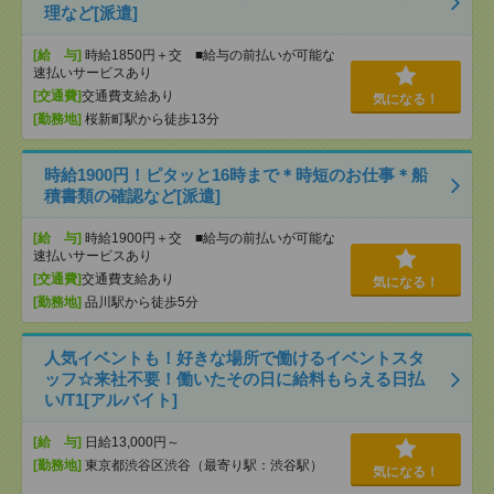
理など[派遣]
[給 与]
時給1850円＋交 ■給与の前払いが可能な
速払いサービスあり
[交通費]
交通費支給あり
気になる！
[勤務地]
桜新町駅から徒歩13分
時給1900円！ピタッと16時まで＊時短のお仕事＊船
積書類の確認など[派遣]
[給 与]
時給1900円＋交 ■給与の前払いが可能な
速払いサービスあり
[交通費]
交通費支給あり
気になる！
[勤務地]
品川駅から徒歩5分
人気イベントも！好きな場所で働けるイベントスタ
ッフ☆来社不要！働いたその日に給料もらえる日払
い/T1[アルバイト]
[給 与]
日給13,000円～
[勤務地]
東京都渋谷区渋谷（最寄り駅：渋谷駅）
気になる！