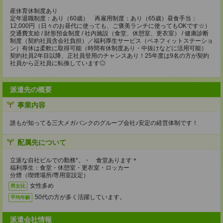
産休育休制度あり
定年退職制度：あり（60歳） 再雇用制度：あり（65歳）昼食手当：
12,000円（日々のお昼代に使っても、ご褒美ランチに使ってもOKです☆）
交通費支給 / 財形預金制度 / 社内施設（食堂、休憩室、更衣室） / 健康診断
制度（契約社員含会社負担）／福利厚生サービス（ベネフィットステーショ
ン）有休は柔軟に取得可能（時間有休制度あり・中抜けなどに活用可能）
契約社員2年目以降、正社員登用のチャンスあり！25年度は9名の方が契約
社員から正社員に転換しています◎
派遣先の概要
事業内容
誰もが知ってる三大メガバンクのグループ会社♪安定の経営体制です！
配属先について
立派な自社ビルでの勤務*。・ 食堂あります＊
福利厚生：食堂・休憩室・更衣室・ロッカー
分煙（喫煙場所/専用室設定）
女性多め
男女比
50代の方が多く活躍しています。
平均年齢
派遣会社情報