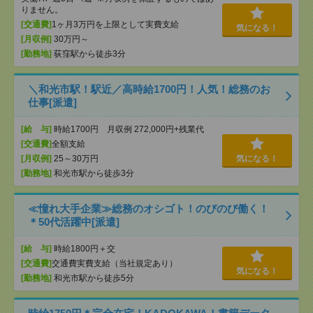
りません。
[交通費]
1ヶ月3万円を上限として実費支給
気になる！
[月収例]
30万円～
[勤務地]
荻窪駅から徒歩3分
＼和光市駅！駅近／高時給1700円！人気！総務のお
仕事[派遣]
[給 与]
時給1700円 月収例 272,000円+残業代
[交通費]
全額支給
[月収例]
25～30万円
気になる！
[勤務地]
和光市駅から徒歩3分
≪憧れ大手企業≫総務のオシゴト！のびのび働く！
＊50代活躍中[派遣]
[給 与]
時給1800円＋交
[交通費]
交通費実費支給（当社規定あり）
気になる！
[勤務地]
和光市駅から徒歩5分