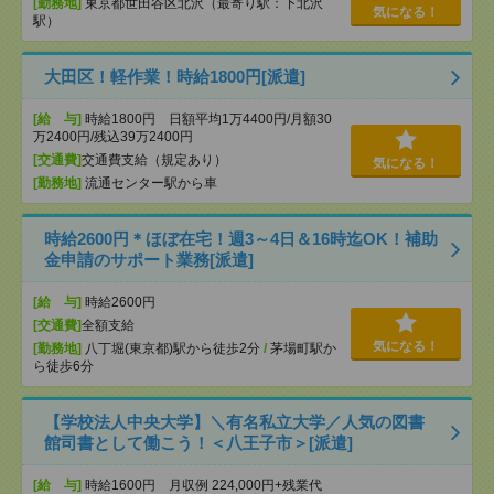
[勤務地]
東京都世田谷区北沢（最寄り駅：下北沢
気になる！
駅）
大田区！軽作業！時給1800円[派遣]
[給 与]
時給1800円 日額平均1万4400円/月額30
万2400円/残込39万2400円
[交通費]
交通費支給（規定あり）
気になる！
[勤務地]
流通センター駅から車
時給2600円＊ほぼ在宅！週3～4日＆16時迄OK！補助
金申請のサポート業務[派遣]
[給 与]
時給2600円
[交通費]
全額支給
気になる！
[勤務地]
八丁堀(東京都)駅から徒歩2分
/
茅場町駅か
ら徒歩6分
【学校法人中央大学】＼有名私立大学／人気の図書
館司書として働こう！＜八王子市＞[派遣]
[給 与]
時給1600円 月収例 224,000円+残業代