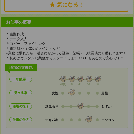
気になる！
お仕事の概要
＊書類作成
＊データ入力
＊コピー、ファイリング
＊電話対応（取次がメイン）など
○業務に慣れたら…融資にかかわる登録・記帳・点検業務にも携われます！
＊初めはカンタンな業務からスタートします！OJTもあるので安心です＊
職場の雰囲気
年齢層
20代
30
40
50
60
男女比率
女性
男性
職場の様子
活気あり
しずか
仕事の仕方
テキパキ
コツコツ