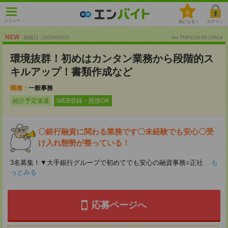
0
メニュー
気になる！
ログイン
NEW
掲載日 :2026
/
08
/
05
No.TMPE26-0519804
環境抜群！初めはカンタン業務から段階的ス
キルアップ！書類作成など
職種：
一般事務
紹介予定派遣
WEB登録・面接OK
〇銀行融資に関わる業務です〇未経験でも安心〇受
け入れ態勢が整っている！
3名募集！▼大手銀行グループで初めてでも安心の融資事務○正社
...も
っとみる
応募ページへ