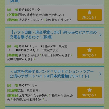
[派遣]
[給 与]
時給1800円＋交
[交通費]
通勤交通費別途支給(弊社規定あり)
気になる！
[勤務地]
渋谷駅から徒歩7分
/
神泉駅から徒歩5分
【シフト自由・現金手渡しOK】iPhoneなどスマホの
充電を繋げるだけ！[派遣]
[給 与]
時給1414円～ ▼日払いOK（規定あ
り） ■初勤務手当あり ※規定による
[勤務地]
新宿駅から徒歩
/
新宿三丁目駅から徒歩
/
気になる！
高田馬場駅から徒歩
/
…
＜日本を代表するバンド＊サカナクション＞ツアー
公演のサポートバイト＠日本武道館[アルバイト]
[給 与]
時給1250円～
[交通費]
支給（規定有り）
気になる！
[勤務地]
九段下駅から徒歩5分
/
竹橋駅から徒歩10
分
/
神保町駅から徒歩15分
/
…