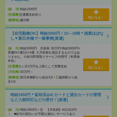
[給 与]
時給1500円
[交通費]
交通費支給有り
気になる！
[勤務地]
藤沢駅
【在宅勤務OK】時給3000円！10～16時＊残業ほぼな
し▼新日本橋で一般事務[派遣]
[給 与]
時給3000円 月収例 30万円 時給3000円×
実働5h×週5日×4週 ※月収例を保証するものではあ
りません。※給与即受取りサービス利用可（利用条
件有）
[交通費]
1ヶ月3万円を上限として実費支給
気になる！
[月収例]
30万円～
[勤務地]
新日本橋駅から徒歩3分
/
三越前駅から徒
歩1分
時給1850円＊返却済みICカードと貸出カードの管理
など入館対応などの受付！[派遣]
[給 与]
時給1850円＋交 【月収例】403,916円
～ ■給与の前払いが可能な速払いサービスあり