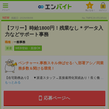
0
メニュー
気になる！
ログイン
NEW
掲載日 :2026
/
08
/
06
No.TMPE26-0519544
【フリー】時給1800円！残業なし＊データ入
力などサポート事務
職種：
一般事務
派遣
WEB登録・面接OK
ベンチャー+.事務スキル伸ばせる↑＼部署アシ／同業
務多数＆聞ける環境！
【在宅勤務あり】 ▼派遣スタッフ→直接雇用化実績あり！長く働
...
もっとみる
応募ページへ