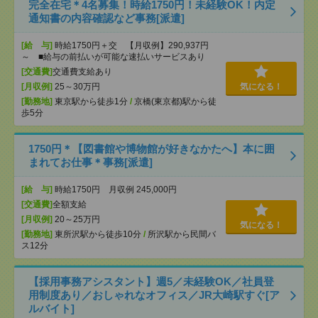
完全在宅＊4名募集！時給1750円！未経験OK！内定
通知書の内容確認など事務[派遣]
[給 与]
時給1750円＋交 【月収例】290,937円
～ ■給与の前払いが可能な速払いサービスあり
[交通費]
交通費支給あり
[月収例]
25～30万円
気になる！
[勤務地]
東京駅から徒歩1分
/
京橋(東京都)駅から徒
歩5分
1750円＊【図書館や博物館が好きなかたへ】本に囲
まれてお仕事＊事務[派遣]
[給 与]
時給1750円 月収例 245,000円
[交通費]
全額支給
[月収例]
20～25万円
気になる！
[勤務地]
東所沢駅から徒歩10分
/
所沢駅から民間バ
ス12分
【採用事務アシスタント】週5／未経験OK／社員登
用制度あり／おしゃれなオフィス／JR大崎駅すぐ[ア
ルバイト]