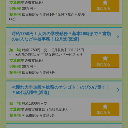
[交通費]
交通費支給あり
[月収例]
30万円～
気になる！
[勤務地]
飯田橋駅から徒歩1分
/
九段下駅から徒歩
14分
時給1750円！人気の学校勤務＊基本16時まで＊書類
の封入など学校事務！12月迄[派遣]
[給 与]
時給1750円＋交 【月収例】301,875円
～ ■給与の前払いが可能な速払いサービスあり
[交通費]
交通費支給あり
気になる！
[月収例]
30万円～
[勤務地]
飯田橋駅から徒歩7分
≪憧れ大手企業≫総務のオシゴト！のびのび働く！
＊50代活躍中[派遣]
[給 与]
時給1800円＋交
[交通費]
交通費実費支給（当社規定あり）
気になる！
[勤務地]
和光市駅から徒歩5分