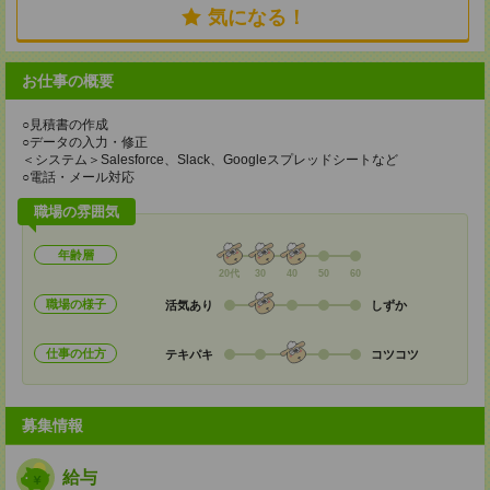
気になる！
お仕事の概要
○見積書の作成
○データの入力・修正
＜システム＞Salesforce、Slack、Googleスプレッドシートなど
○電話・メール対応
職場の雰囲気
年齢層
20代
30
40
50
60
職場の様子
活気あり
しずか
仕事の仕方
テキパキ
コツコツ
募集情報
給与