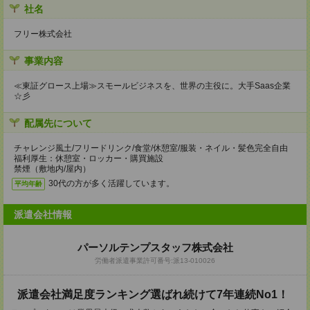
社名
フリー株式会社
事業内容
≪東証グロース上場≫スモールビジネスを、世界の主役に。大手Saas企業
☆彡
配属先について
チャレンジ風土/フリードリンク/食堂/休憩室/服装・ネイル・髪色完全自由
福利厚生：休憩室・ロッカー・購買施設
禁煙（敷地内/屋内）
30代の方が多く活躍しています。
平均年齢
派遣会社情報
パーソルテンプスタッフ株式会社
労働者派遣事業許可番号:派13-010026
派遣会社満足度ランキング選ばれ続けて7年連続No1！