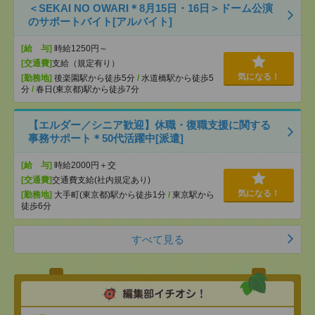
＜SEKAI NO OWARI＊8月15日・16日＞ドーム公演
のサポートバイト[アルバイト]
[給 与]
時給1250円～
[交通費]
支給（規定有り）
気になる！
[勤務地]
後楽園駅から徒歩5分
/
水道橋駅から徒歩5
分
/
春日(東京都)駅から徒歩7分
【エルダー／シニア歓迎】休職・復職支援に関する
事務サポート＊50代活躍中[派遣]
[給 与]
時給2000円＋交
[交通費]
交通費支給(社内規定あり)
気になる！
[勤務地]
大手町(東京都)駅から徒歩1分
/
東京駅から
徒歩6分
すべて見る