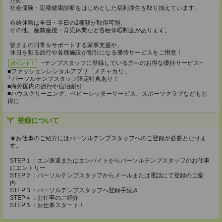
ため、
社会保険・定期健康診断をはじめとした福利厚生を取り揃えています。
有給休暇は全日・半日の2種類が取得可能、
その他、産前産後・育児休業など各種休暇制度があります。
皆さまの日常をサポートする家事支援や、
休日を彩る旅行や各種施設が割引になる優待サービスをご用意！
~テンプスタッフに登録している方へのお得な優待サービス~
ポイント！
■ファッションレンタルアプリ「メチャカリ」
└パーソルテンプスタッフ限定特典あり！
■海外国内の旅行や宿泊割引
■ハウスクリーニング、ベビーシッターサービス、スポーツクラブなどもお
得に
登録について
★お仕事のご紹介にはパーソルテンプスタッフへのご登録が必要となりま
す。
STEP１：エン派遣またはエンバイトからパーソルテンプスタッフのお仕事
にエントリー
STEP２：パーソルテンプスタッフからメールまたは電話にて登録のご案
内
STEP３：パーソルテンプスタッフへ登録手続き
STEP４：お仕事のご紹介
STEP５：お仕事スタート！