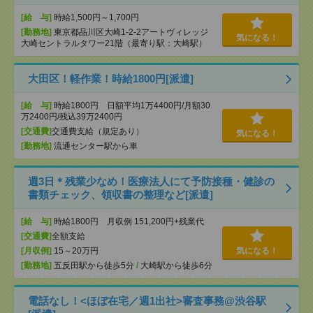
[給 与]
時給1,500円～1,700円
[勤務地]
東京都品川区大崎1-2-2アートヴィレッジ
気になる！
大崎セントラルタワー21階（最寄り駅：大崎駅）
大田区！軽作業！時給1800円[派遣]
[給 与]
時給1800円 日額平均1万4400円/月額30
万2400円/残込39万2400円
[交通費]
交通費支給（規定あり）
気になる！
[勤務地]
流通センター駅から車
週3日＊残業少なめ！医療法人にて予防接種・健診の
書類チェック、領収書の整理など[派遣]
[給 与]
時給1800円 月収例 151,200円+残業代
[交通費]
全額支給
[月収例]
15～20万円
気になる！
[勤務地]
五反田駅から徒歩5分
/
大崎駅から徒歩6分
電話なし！<ほぼ在宅／週1出社>審査事務@渋谷駅