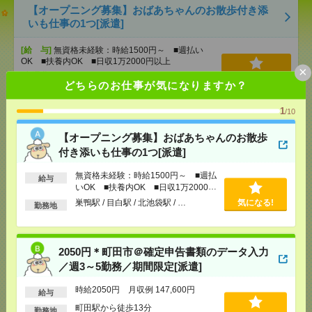
【オープニング募集】おばあちゃんのお散歩付き添
いも仕事の1つ[派遣]
[給 与]
無資格未経験：時給1500円～ ■週払い
OK ■扶養内OK ■日収1万2000円以上
×
[交通費]
交通費全額支給
気になる！
どちらのお仕事が気になりますか？
[勤務地]
巣鴨駅
/
目白駅
/
北池袋駅
/
…
1
/10
2050円＊町田市＠確定申告書類のデータ入力／週3～
【オープニング募集】おばあちゃんのお散歩
5勤務／期間限定[派遣]
付き添いも仕事の1つ[派遣]
[給 与]
時給2050円 月収例 147,600円
無資格未経験：時給1500円～ ■週払
給与
[交通費]
全額支給
いOK ■扶養内OK ■日収1万2000円
[月収例]
10～15万円
気になる！
以上
巣鴨駅 / 目白駅 / 北池袋駅 / …
気になる!
勤務地
[勤務地]
町田駅から徒歩13分
【1900円】電話なし！長期！こつこつ事務！朝遅
2050円＊町田市＠確定申告書類のデータ入力
め！土日祝休み[派遣]
／週3～5勤務／期間限定[派遣]
[給 与]
時給1900円 月収例 294,500円+残業代
時給2050円 月収例 147,600円
給与
[交通費]
全額支給
町田駅から徒歩13分
勤務地