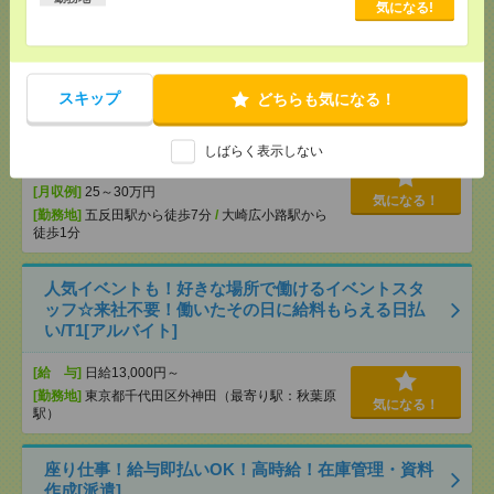
[月収例]
25～30万円
気になる！
気になる!
[勤務地]
大崎駅から徒歩5分
1900円＊＼4名募集！10月開始／新会社設立！デジタ
スキップ
どちらも気になる！
ルバンクでカスサポ[派遣]
[給 与]
時給1900円 月収例 272,460円
しばらく表示しない
[交通費]
全額支給
[月収例]
25～30万円
気になる！
[勤務地]
五反田駅から徒歩7分
/
大崎広小路駅から
徒歩1分
人気イベントも！好きな場所で働けるイベントスタ
ッフ☆来社不要！働いたその日に給料もらえる日払
い/T1[アルバイト]
[給 与]
日給13,000円～
[勤務地]
東京都千代田区外神田（最寄り駅：秋葉原
気になる！
駅）
座り仕事！給与即払いOK！高時給！在庫管理・資料
作成[派遣]