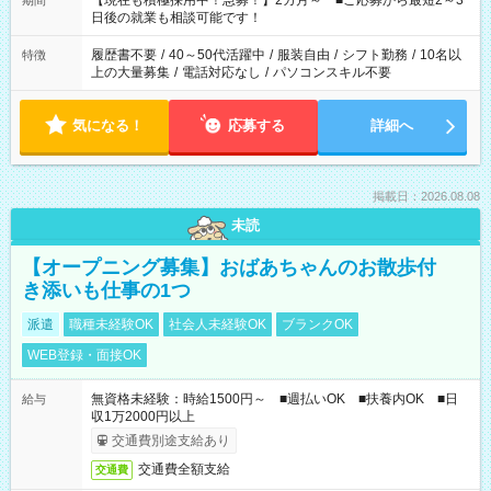
【現在も積極採用中！急募！】2カ月～ ■ご応募から最短2～3
期間
の方へ 今ご覧のお仕事で希望する勤務時間と、もう1つのお仕事
日後の就業も相談可能です！
の勤務時間。 合計で週40時間を超える場合は応募できません。
履歴書不要
/
40～50代活躍中
/
服装自由
/
シフト勤務
/
10名以
特徴
上の大量募集
/
電話対応なし
/
パソコンスキル不要
気になる！
応募する
詳細へ
掲載日：2026.08.08
未読
【オープニング募集】おばあちゃんのお散歩付
き添いも仕事の1つ
派遣
職種未経験OK
社会人未経験OK
ブランクOK
WEB登録・面接OK
無資格未経験：時給1500円～ ■週払いOK ■扶養内OK ■日
給与
収1万2000円以上
交通費別途支給あり
交通費全額支給
交通費