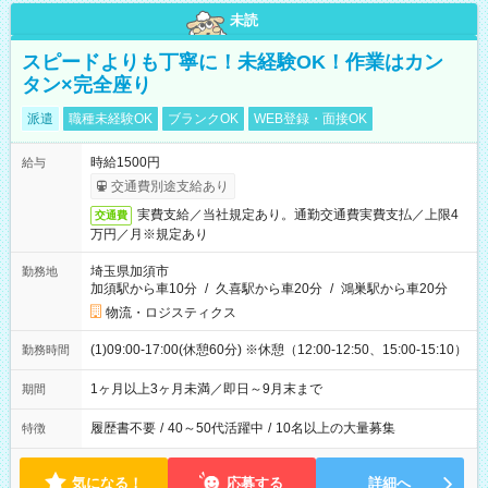
未読
スピードよりも丁寧に！未経験OK！作業はカン
タン×完全座り
派遣
職種未経験OK
ブランクOK
WEB登録・面接OK
時給1500円
給与
交通費別途支給あり
実費支給／当社規定あり。通勤交通費実費支払／上限4
交通費
万円／月※規定あり
埼玉県加須市
勤務地
加須駅から車10分
/
久喜駅から車20分
/
鴻巣駅から車20分
物流・ロジスティクス
(1)09:00-17:00(休憩60分) ※休憩（12:00-12:50、15:00-15:10）
勤務時間
1ヶ月以上3ヶ月未満／即日～9月末まで
期間
履歴書不要
/
40～50代活躍中
/
10名以上の大量募集
特徴
気になる！
応募する
詳細へ