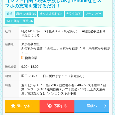
【シフト自由・現金手渡しOK】iPhoneなどス
マホの充電を繋げるだけ！
派遣
職種未経験OK
社会人未経験OK
大学生歓迎
ブランクOK
WEB登録・面接OK
時給1414円～ ▼日払いOK（規定あり） ■初勤務手当あり
給与
※規定による
東京都新宿区
勤務地
新宿駅から徒歩
/
新宿三丁目駅から徒歩
/
高田馬場駅から徒歩
/
…
物流企業
9:00～18:00
勤務時間
即日～OK！ 1日～働けます＾＾（規定あり）
期間
週1日からOK
/
日払いOK
/
履歴書不要
/
40～50代活躍中
/
副
特徴
業・WワークOK
/
服装自由
/
シフト勤務
/
10名以上の大量募
集
/
電話対応なし
/
パソコンスキル不要
気になる！
応募する
詳細へ