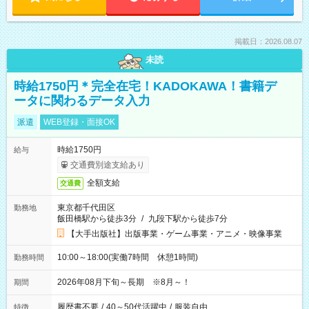
掲載日：2026.08.07
未読
時給1750円＊完全在宅！KADOKAWA！書籍デ
ータに関わるデータ入力
派遣
WEB登録・面接OK
時給1750円
給与
交通費別途支給あり
全額支給
交通費
東京都千代田区
勤務地
飯田橋駅から徒歩3分
/
九段下駅から徒歩7分
【大手出版社】出版事業・ゲーム事業・アニメ・映像事業
10:00～18:00(実働7時間 休憩1時間)
勤務時間
2026年08月下旬～長期 ※8月～！
期間
履歴書不要
/
40～50代活躍中
/
服装自由
特徴