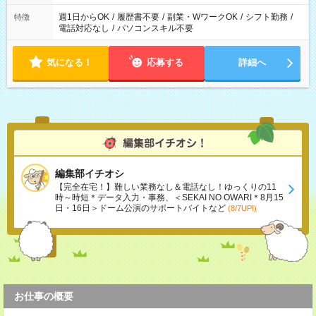
週1日からOK
/
履歴書不要
/
副業・WワークOK
/
シフト勤務
/
特徴
電話対応なし
/
パソコンスキル不要
気になる！
応募する
詳細へ
編集部イチオシ
【完全在宅！】難しい業務なし＆電話なし！ゆっくりの11
時～時短＊データ入力・事務、＜SEKAI NO OWARI＊8月15
日・16日＞ドーム公演のサポートバイトなど
(8/7UP!)
お仕事の概要