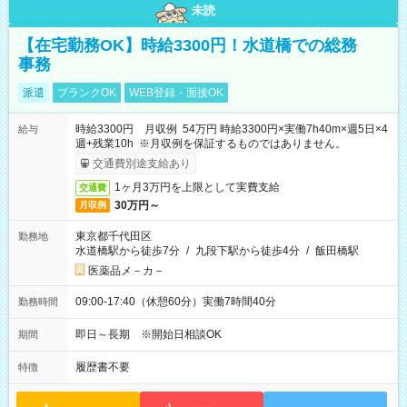
未読
【在宅勤務OK】時給3300円！水道橋での総務
事務
派遣
ブランクOK
WEB登録・面接OK
時給3300円 月収例 54万円 時給3300円×実働7h40m×週5日×4
給与
週+残業10h ※月収例を保証するものではありません。
交通費別途支給あり
1ヶ月3万円を上限として実費支給
交通費
30万円～
月収例
東京都千代田区
勤務地
水道橋駅から徒歩7分
/
九段下駅から徒歩4分
/
飯田橋駅
医薬品メ－カ－
09:00-17:40（休憩60分）実働7時間40分
勤務時間
即日～長期 ※開始日相談OK
期間
履歴書不要
特徴