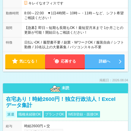
キレイなオフィスです
8:00～22:00 ▼1日4時間～ 10時～・11時～など、シフト希望
勤務時間
ご相談ください！
【急募】即日～短期も長期もOK！最短翌月末まで 1か月ごとの
期間
更新が可能！開始日もご相談ください！
日払いOK
/
履歴書不要
/
副業・WワークOK
/
服装自由
/
シフト
特徴
勤務
/
10名以上の大量募集
/
パソコンスキル不要
気になる！
応募する
詳細へ
掲載日：2026.08.04
未読
在宅あり！時給2600円！独立行政法人！Excel
データ集計
派遣
職種未経験OK
ブランクOK
WEB登録・面接OK
時給2600円＋交
給与