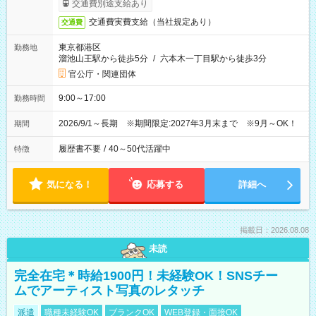
交通費別途支給あり
交通費実費支給（当社規定あり）
交通費
東京都港区
勤務地
溜池山王駅から徒歩5分
/
六本木一丁目駅から徒歩3分
官公庁・関連団体
9:00～17:00
勤務時間
2026/9/1～長期 ※期間限定:2027年3月末まで ※9月～OK！
期間
履歴書不要
/
40～50代活躍中
特徴
気になる！
応募する
詳細へ
掲載日：2026.08.08
未読
完全在宅＊時給1900円！未経験OK！SNSチー
ムでアーティスト写真のレタッチ
派遣
職種未経験OK
ブランクOK
WEB登録・面接OK