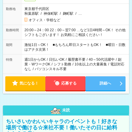
東京都千代田区
勤務地
秋葉原駅
/
神保町駅
/
麹町駅
/
…
オフィス・学校など
20:00～24：00 22：00～翌7:00 …など1日4時間～OK！ その他
勤務時間
シフトもございます！ お気軽にご相談ください！
激短1日～OK！ ■もちろん即日スタートもOK！ ■曜日・日数
期間
はアナタ次第！
週1日からOK
/
日払いOK
/
履歴書不要
/
40～50代活躍中
/
副
特徴
業・WワークOK
/
シフト勤務
/
10名以上の大量募集
/
電話対応
なし
/
パソコンスキル不要
気になる！
応募する
詳細へ
未読
ちいさいかわいいキャラのイベントも！好きな
場所で働ける☆来社不要！働いたその日に給料