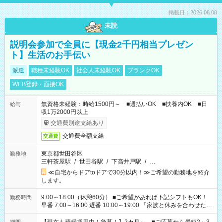
掲載日：2026.08.08
未読
説明会参加で全員に【現金2千円相当プレゼン
ト】生活のお手伝い
派遣
職種未経験OK
社会人未経験OK
ブランクOK
WEB登録・面接OK
無資格未経験：時給1500円～ ■週払いOK ■扶養内OK ■日
給与
収1万2000円以上
交通費別途支給あり
交通費全額支給
交通費
東京都世田谷区
勤務地
三軒茶屋駅
/
世田谷駅
/
下高井戸駅
/
…
≪自宅からドアtoドアで30分以内！≫ご希望の勤務地を紹介
します。
9:00～18:00（休憩60分） ■ご希望があれば下記シフトもOK！
勤務時間
早番 7:00～16:00 遅番 10:00～19:00 「家族と休みを合わせた
い」 「余裕を持って夕飯の準備がしたい」 「できれば残業はし
たくない」 など、ご希望を教えてくださいね。 ※Wワーク希望