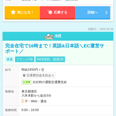
気になる！
応募する
詳細へ
掲載日：2026.08.05
未読
完全在宅で16時まで！英語&日本語＼EC運営サ
ポート／
派遣
ブランクOK
WEB登録・面接OK
時給2450円＋交
給与
交通費別途支給あり
出社時の通勤交通費支給
交通費
東京都港区
勤務地
六本木駅から徒歩3分
IT・Web・通信
9:00～16:00
勤務時間