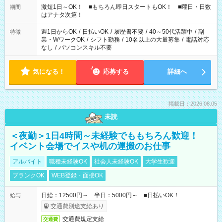
激短1日～OK！ ■もちろん即日スタートもOK！ ■曜日・日数
期間
はアナタ次第！
週1日からOK
/
日払いOK
/
履歴書不要
/
40～50代活躍中
/
副
特徴
業・WワークOK
/
シフト勤務
/
10名以上の大量募集
/
電話対応
なし
/
パソコンスキル不要
気になる！
応募する
詳細へ
掲載日：2026.08.05
未読
＜夜勤＞1日4時間～未経験でももちろん歓迎！
イベント会場でイスや机の運搬のお仕事
アルバイト
職種未経験OK
社会人未経験OK
大学生歓迎
ブランクOK
WEB登録・面接OK
日給：12500円～ 半日：5000円～ ■日払いOK！
給与
交通費別途支給あり
交通費規定支給
交通費