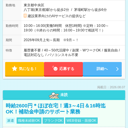
東京都中央区
勤務地
八丁堀(東京都)駅から徒歩2分
/
茅場町駅から徒歩6分
建設業界向けのAIサービスの提供など
10:00～16:00(実働5時間 休憩1時間) ※定時：10:00～
勤務時間
19:00（※終わりの時間：16:00～19:00で相談可！）
2026年09月上旬～長期 ※9月～！
期間
履歴書不要
/
40～50代活躍中
/
副業・WワークOK
/
服装自由
/
特徴
電話対応なし
/
パソコンスキル不要
気になる！
応募する
詳細へ
掲載日：2026.08.07
未読
時給2600円＊ほぼ在宅！週3～4日＆16時迄
OK！補助金申請のサポート業務
派遣
職種未経験OK
ブランクOK
WEB登録・面接OK