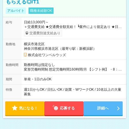
もらえる◎/T1
アルバイト
職種未経験OK
日給13,000円～
給与
＋交通費支給 ★交通費全額支給！ ┗案件により規定あり ★日払
いOK！（規定あり） ┗働いたその日に現金GET♪ お仕事後はコ
交通費別途支給あり
ンビニATMから 日払い分を引き落とせます！ 【試用期間】試
用期間なし
横浜市港北区
勤務地
神奈川県横浜市港北区（最寄り駅：新横浜駅）
株式会社ワンベルウッズ
勤務時間は指定なし
勤務時間
変形労働時間制 想定労働時間160時間/月 【シフト例】 ・8：00
～21：00
単発・1日のみOK
期間
週1日からOK / 日払いOK / 副業・WワークOK / 10名以上の大量
特徴
募集
気になる！
応募する
詳細へ