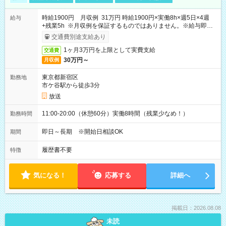
時給1900円 月収例 31万円 時給1900円×実働8h×週5日×4週
給与
+残業5h ※月収例を保証するものではありません。※給与即受
取りサービス利用可（利用条件有）
交通費別途支給あり
1ヶ月3万円を上限として実費支給
交通費
30万円～
月収例
東京都新宿区
勤務地
市ケ谷駅から徒歩3分
放送
11:00-20:00（休憩60分）実働8時間（残業少なめ！）
勤務時間
即日～長期 ※開始日相談OK
期間
履歴書不要
特徴
気になる！
応募する
詳細へ
掲載日：2026.08.08
未読