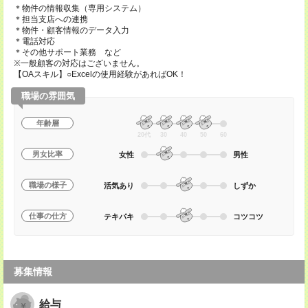
＊物件の情報収集（専用システム）
＊担当支店への連携
＊物件・顧客情報のデータ入力
＊電話対応
＊その他サポート業務 など
※一般顧客の対応はございません。
【OAスキル】○Excelの使用経験があればOK！
職場の雰囲気
年齢層
20代
30
40
50
60
男女比率
女性
男性
職場の様子
活気あり
しずか
仕事の仕方
テキパキ
コツコツ
募集情報
給与