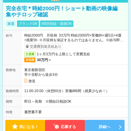
完全在宅＊時給2000円！ショート動画の映像編
集やテロップ確認
派遣
ブランクOK
WEB登録・面接OK
時給2000円 月収例 33万円 時給2000円×実働8h×週5日×4週
給与
+残業5h ※月収例を保証するものではありません。※給与即受
取りサービス利用可（利用条件有）
交通費別途支給あり
1ヶ月3万円を上限として実費支給
交通費
30万円～
月収例
東京都新宿区
勤務地
市ケ谷駅から徒歩3分
放送
11:00-20:00（休憩60分）実働8時間（残業少なめ！）
勤務時間
即日～長期 ※開始日相談OK
期間
履歴書不要
特徴
気になる！
応募する
詳細へ