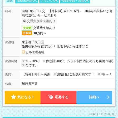
派遣
職種未経験OK
ブランクOK
WEB登録・面接OK
時給1850円＋交 【月収例】403,916円～ ■給与の前払いが可
給与
能な速払いサービスあり
交通費別途支給あり
交通費支給あり
交通費
30万円～
月収例
東京都千代田区
勤務地
飯田橋駅から徒歩1分
/
九段下駅から徒歩14分
ビル管理会社
8:20～18:40 ※休憩計100分。シフト制で表記のうち実働7時間
勤務時間
30分です。
【急募】即日～長期 ※開始日はご相談可能です！ ※8月～！
期間
履歴書不要
特徴
気になる！
応募する
詳細へ
掲載日：2026.08.06