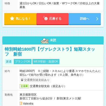
週1日からOK / 日払いOK / 副業・WワークOK / 10名以上の大量
特徴
募集
気になる！
応募する
詳細へ
未読
特別時給1800円【ヴァレクストラ】短期スタッ
フ 新宿
派遣
ブランクOK
WEB登録・面接OK
時給1800円 ※ご経験・スキルにより優遇 スマホでかんたんに
給与
前払いで給与が受け取れます（※上限、条件あり）
交通費別途支給あり
交通費全額支給（規定あり）
交通費
東京都新宿区
勤務地
新宿三丁目駅から徒歩2分
/
新宿(東京メトロ)駅
Valextra