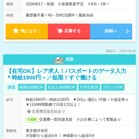
2026/8/17～長期 ※長期更新予定 ※8月～OK！
期間
履歴書不要
/
40～50代活躍中
/
服装自由
特徴
気になる！
応募する
詳細へ
掲載日：2026.08.05
未読
【在宅OK】レア求人！パスポートのデータ入力
＊時給1900円～／短期！すぐ働ける
派遣
職種未経験OK
社会人未経験OK
大学生歓迎
ブランクOK
時給1900円～時給2100円 ▼日払い週払い可能！※規定有り
給与
▼1日6時間勤務で日収1万以上！
交通費別途支給あり
交通費一部別途支給 ※お仕事によって変動あり
交通費
東京都渋谷区
勤務地
渋谷駅から徒歩5分
/
神泉駅から徒歩5分