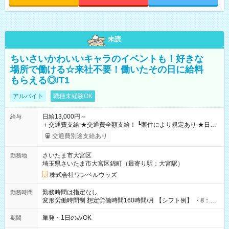
未読
ちいさいかわいいキャラのイベントも！好きな
場所で働ける☆来社不要！働いたその日に給料
もらえる◎/T1
アルバイト
職種未経験OK
日給13,000円～
給与
＋交通費支給 ★交通費全額支給！ ┗案件により規定あり ★日払
いOK！（規定あり） ┗働いたその日に現金GET♪ お仕事後はコ
交通費別途支給あり
ンビニATMから 日払い分を引き落とせます！ 【試用期間】試
用期間なし
さいたま市大宮区
勤務地
埼玉県さいたま市大宮区錦町（最寄り駅：大宮駅）
株式会社ワンベルウッズ
勤務時間は指定なし
勤務時間
変形労働時間制 想定労働時間160時間/月 【シフト例】 ・8：00
～21：00
単発・1日のみOK
期間