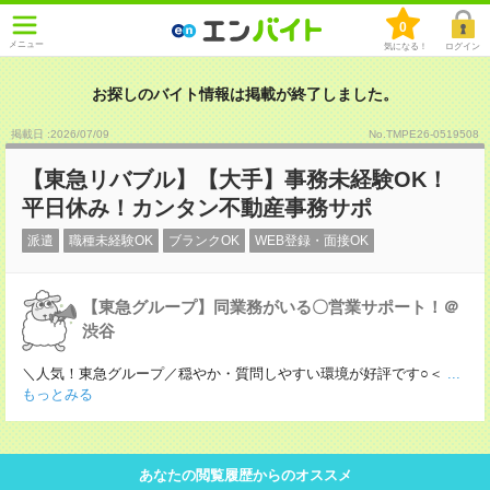
0
メニュー
気になる！
ログイン
お探しのバイト情報は掲載が終了しました。
掲載日 :2026
/
07
/
09
No.TMPE26-0519508
【東急リバブル】【大手】事務未経験OK！
平日休み！カンタン不動産事務サポ
派遣
職種未経験OK
ブランクOK
WEB登録・面接OK
【東急グループ】同業務がいる〇営業サポート！＠
渋谷
＼人気！東急グループ／穏やか・質問しやすい環境が好評です○＜
...
もっとみる
あなたの閲覧履歴からのオススメ