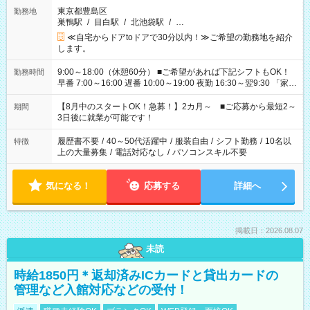
東京都豊島区
勤務地
巣鴨駅
/
目白駅
/
北池袋駅
/
…
≪自宅からドアtoドアで30分以内！≫ご希望の勤務地を紹介
します。
9:00～18:00（休憩60分） ■ご希望があれば下記シフトもOK！
勤務時間
早番 7:00～16:00 遅番 10:00～19:00 夜勤 16:30～翌9:30 「家族
と休みを合わせたい」 「余裕を持って夕飯の準備がしたい」
「できれば残業はしたくない」 など、ご希望を教えてください
【8月中のスタートOK！急募！】2カ月～ ■ご応募から最短2～
期間
ね。 ※Wワーク希望の方へ 今ご覧のお仕事で希望する勤務時間
3日後に就業が可能です！
と、もう1つのお仕事の勤務時間。 合計で週40時間を超える場
合は応募できません。
履歴書不要
/
40～50代活躍中
/
服装自由
/
シフト勤務
/
10名以
特徴
上の大量募集
/
電話対応なし
/
パソコンスキル不要
気になる！
応募する
詳細へ
掲載日：2026.08.07
未読
時給1850円＊返却済みICカードと貸出カードの
管理など入館対応などの受付！