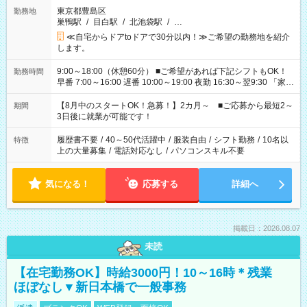
東京都豊島区
勤務地
巣鴨駅
/
目白駅
/
北池袋駅
/
…
≪自宅からドアtoドアで30分以内！≫ご希望の勤務地を紹介
します。
9:00～18:00（休憩60分） ■ご希望があれば下記シフトもOK！
勤務時間
早番 7:00～16:00 遅番 10:00～19:00 夜勤 16:30～翌9:30 「家族
と休みを合わせたい」 「余裕を持って夕飯の準備がしたい」
「できれば残業はしたくない」 など、ご希望を教えてください
【8月中のスタートOK！急募！】2カ月～ ■ご応募から最短2～
期間
ね。 ※Wワーク希望の方へ 今ご覧のお仕事で希望する勤務時間
3日後に就業が可能です！
と、もう1つのお仕事の勤務時間。 合計で週40時間を超える場
合は応募できません。
履歴書不要
/
40～50代活躍中
/
服装自由
/
シフト勤務
/
10名以
特徴
上の大量募集
/
電話対応なし
/
パソコンスキル不要
気になる！
応募する
詳細へ
掲載日：2026.08.07
未読
【在宅勤務OK】時給3000円！10～16時＊残業
ほぼなし▼新日本橋で一般事務