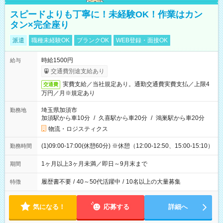
スピードよりも丁寧に！未経験OK！作業はカン
タン×完全座り
派遣
職種未経験OK
ブランクOK
WEB登録・面接OK
時給1500円
給与
交通費別途支給あり
実費支給／当社規定あり。通勤交通費実費支払／上限4
交通費
万円／月※規定あり
埼玉県加須市
勤務地
加須駅から車10分
/
久喜駅から車20分
/
鴻巣駅から車20分
物流・ロジスティクス
(1)09:00-17:00(休憩60分) ※休憩（12:00-12:50、15:00-15:10）
勤務時間
1ヶ月以上3ヶ月未満／即日～9月末まで
期間
履歴書不要
/
40～50代活躍中
/
10名以上の大量募集
特徴
気になる！
応募する
詳細へ