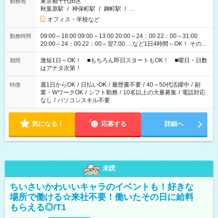
東京都千代田区
勤務地
秋葉原駅
/
神保町駅
/
麹町駅
/
…
オフィス・学校など
09:00～18:00 09:00～13:00 20:00～24：00 22：00～31:00
勤務時間
20:00～24：00 22：00～翌7:00 …など1日4時間～OK！ その他
シフトもございます！ お気軽にご相談ください！
激短1日～OK！ ■もちろん即日スタートもOK！ ■曜日・日数
期間
はアナタ次第！
週1日からOK
/
日払いOK
/
履歴書不要
/
40～50代活躍中
/
副
特徴
業・WワークOK
/
シフト勤務
/
10名以上の大量募集
/
電話対応
なし
/
パソコンスキル不要
気になる！
応募する
詳細へ
未読
ちいさいかわいいキャラのイベントも！好きな
場所で働ける☆来社不要！働いたその日に給料
もらえる◎/T1