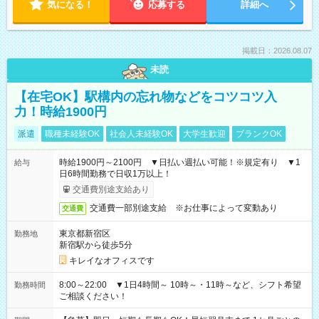
気になる！
応募する
詳細へ
掲載日：2026.08.07
未読
【在宅OK】駅構内の忘れ物などをコツコツ入
力！時給1900円
派遣
職種未経験OK
社会人未経験OK
大学生歓迎
ブランクOK
時給1900円～2100円 ▼日払い週払い可能！※規定有り ▼1
給与
日6時間勤務で日収1万以上！
交通費別途支給あり
交通費一部別途支給 ※お仕事によって変動あり
交通費
東京都新宿区
勤務地
新宿駅から徒歩5分
キレイなオフィスです
8:00～22:00 ▼1日4時間～ 10時～・11時～など、シフト希望
勤務時間
ご相談ください！