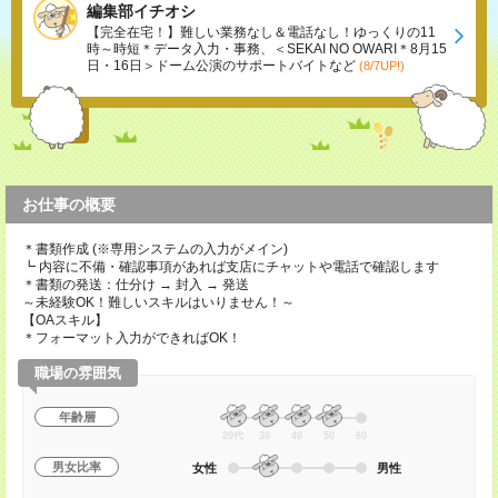
編集部イチオシ
【完全在宅！】難しい業務なし＆電話なし！ゆっくりの11
時～時短＊データ入力・事務、＜SEKAI NO OWARI＊8月15
日・16日＞ドーム公演のサポートバイトなど
(8/7UP!)
お仕事の概要
＊書類作成 (※専用システムの入力がメイン)
┗ 内容に不備・確認事項があれば支店にチャットや電話で確認します
＊書類の発送：仕分け → 封入 → 発送
～未経験OK！難しいスキルはいりません！～
【OAスキル】
＊フォーマット入力ができればOK！
職場の雰囲気
年齢層
20代
30
40
50
60
男女比率
女性
男性