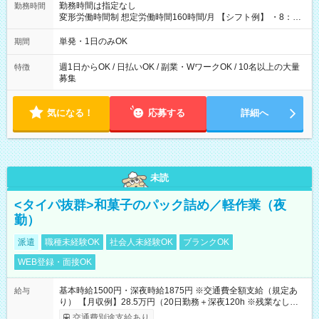
勤務時間は指定なし
勤務時間
変形労働時間制 想定労働時間160時間/月 【シフト例】 ・8：00
～21：00
単発・1日のみOK
期間
週1日からOK / 日払いOK / 副業・WワークOK / 10名以上の大量
特徴
募集
気になる！
応募する
詳細へ
未読
<タイパ抜群>和菓子のパック詰め／軽作業（夜
勤）
派遣
職種未経験OK
社会人未経験OK
ブランクOK
WEB登録・面接OK
基本時給1500円・深夜時給1875円 ※交通費全額支給（規定あ
給与
り） 【月収例】28.5万円（20日勤務＋深夜120h ※残業なしの場
合）
交通費別途支給あり