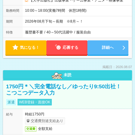
【大手出版社】出版事業・ゲーム事業・アニメ・映像事業
10:00～18:00(実働7時間 休憩1時間)
勤務時間
2026年08月下旬～長期 ※8月～！
期間
履歴書不要
/
40～50代活躍中
/
服装自由
特徴
気になる！
応募する
詳細へ
掲載日：2026.08.07
未読
1750円＊＼完全電話なし／ゆったり9:50出社！
こつこつデータ入力
派遣
WEB登録・面接OK
時給1750円
給与
交通費別途支給あり
全額支給
交通費