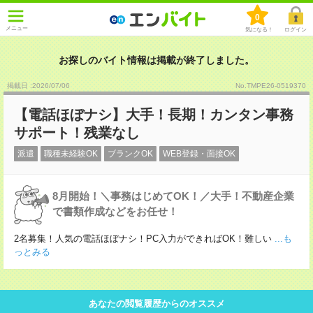
0
メニュー
気になる！
ログイン
お探しのバイト情報は掲載が終了しました。
掲載日 :2026
/
07
/
06
No.TMPE26-0519370
【電話ほぼナシ】大手！長期！カンタン事務
サポート！残業なし
派遣
職種未経験OK
ブランクOK
WEB登録・面接OK
8月開始！＼事務はじめてOK！／大手！不動産企業
で書類作成などをお任せ！
2名募集！人気の電話ほぼナシ！PC入力ができればOK！難しい
...も
っとみる
あなたの閲覧履歴からのオススメ