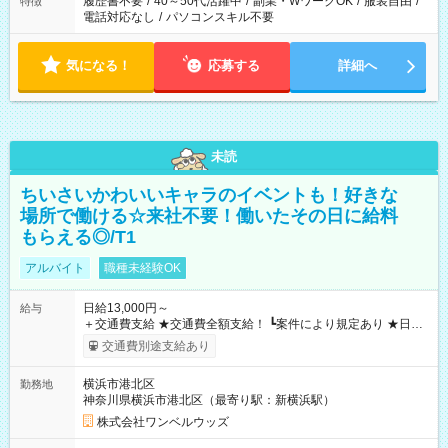
履歴書不要
/
40～50代活躍中
/
副業・WワークOK
/
服装自由
/
特徴
電話対応なし
/
パソコンスキル不要
気になる！
応募する
詳細へ
未読
ちいさいかわいいキャラのイベントも！好きな
場所で働ける☆来社不要！働いたその日に給料
もらえる◎/T1
アルバイト
職種未経験OK
日給13,000円～
給与
＋交通費支給 ★交通費全額支給！ ┗案件により規定あり ★日払
いOK！（規定あり） ┗働いたその日に現金GET♪ お仕事後はコ
交通費別途支給あり
ンビニATMから 日払い分を引き落とせます！ 【試用期間】試
用期間なし
横浜市港北区
勤務地
神奈川県横浜市港北区（最寄り駅：新横浜駅）
株式会社ワンベルウッズ