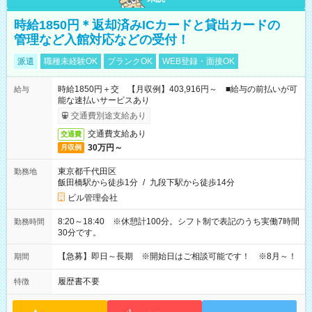
時給1850円＊返却済みICカードと貸出カードの
管理など入館対応などの受付！
派遣
職種未経験OK
ブランクOK
WEB登録・面接OK
時給1850円＋交 【月収例】403,916円～ ■給与の前払いが可
給与
能な速払いサービスあり
交通費別途支給あり
交通費支給あり
交通費
30万円～
月収例
東京都千代田区
勤務地
飯田橋駅から徒歩1分
/
九段下駅から徒歩14分
ビル管理会社
8:20～18:40 ※休憩計100分。シフト制で表記のうち実働7時間
勤務時間
30分です。
【急募】即日～長期 ※開始日はご相談可能です！ ※8月～！
期間
履歴書不要
特徴