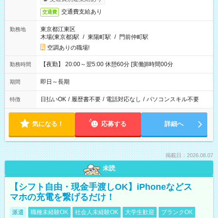
交通費支給あり
交通費
東京都江東区
勤務地
木場(東京都)駅
/
東陽町駅
/
門前仲町駅
空調ありの職場!
【夜勤】 20:00～翌5:00 休憩60分 [実働]8時間00分
勤務時間
即日～長期
期間
日払いOK
/
履歴書不要
/
電話対応なし
/
パソコンスキル不要
特徴
気になる！
応募する
詳細へ
掲載日：2026.08.07
未読
【シフト自由・現金手渡しOK】iPhoneなどス
マホの充電を繋げるだけ！
派遣
職種未経験OK
社会人未経験OK
大学生歓迎
ブランクOK