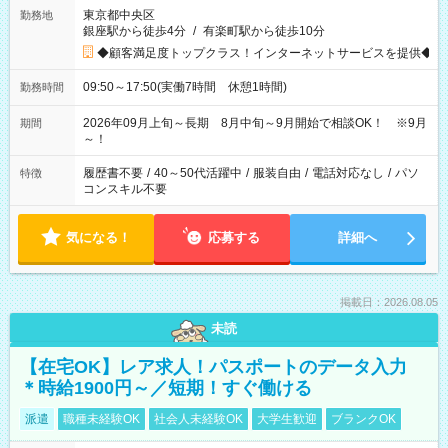
東京都中央区
勤務地
銀座駅から徒歩4分
/
有楽町駅から徒歩10分
◆顧客満足度トップクラス！インターネットサービスを提供◆
09:50～17:50(実働7時間 休憩1時間)
勤務時間
2026年09月上旬～長期 8月中旬～9月開始で相談OK！ ※9月
期間
～！
履歴書不要
/
40～50代活躍中
/
服装自由
/
電話対応なし
/
パソ
特徴
コンスキル不要
気になる！
応募する
詳細へ
掲載日：2026.08.05
未読
【在宅OK】レア求人！パスポートのデータ入力
＊時給1900円～／短期！すぐ働ける
派遣
職種未経験OK
社会人未経験OK
大学生歓迎
ブランクOK