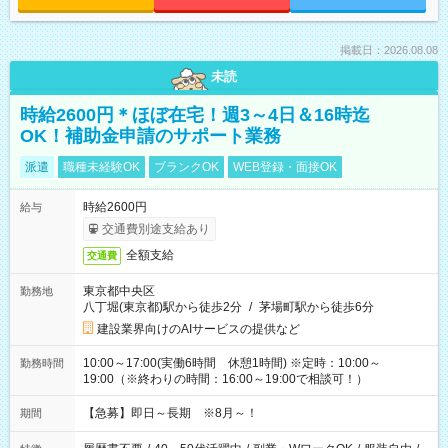
掲載日：2026.08.08
未読
時給2600円＊ほぼ在宅！週3～4日＆16時迄
OK！補助金申請のサポート業務
派遣
職種未経験OK
ブランクOK
WEB登録・面接OK
時給2600円
給与
交通費別途支給あり
全額支給
交通費
東京都中央区
勤務地
八丁堀(東京都)駅から徒歩2分
/
茅場町駅から徒歩6分
建設業界向けのAIサービスの提供など
10:00～17:00(実働6時間 休憩1時間) ※定時：10:00～
勤務時間
19:00（※終わりの時間：16:00～19:00で相談可！）
【急募】即日～長期 ※8月～！
期間