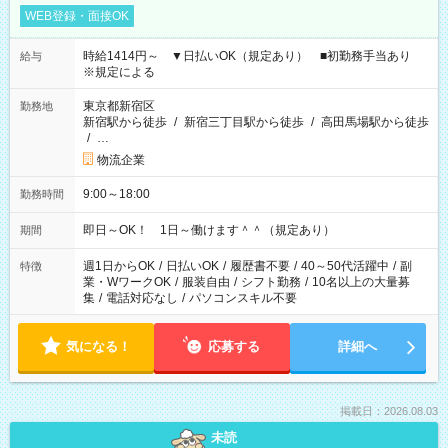
WEB登録・面接OK
時給1414円～ ▼日払いOK（規定あり） ■初勤務手当あり
給与
※規定による
東京都新宿区
勤務地
新宿駅から徒歩
/
新宿三丁目駅から徒歩
/
高田馬場駅から徒歩
/
…
物流企業
9:00～18:00
勤務時間
即日～OK！ 1日～働けます＾＾（規定あり）
期間
週1日からOK
/
日払いOK
/
履歴書不要
/
40～50代活躍中
/
副
特徴
業・WワークOK
/
服装自由
/
シフト勤務
/
10名以上の大量募
集
/
電話対応なし
/
パソコンスキル不要
気になる！
応募する
詳細へ
掲載日：2026.08.03
未読