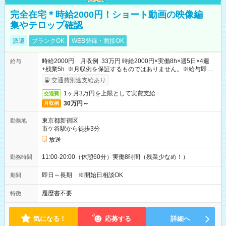
完全在宅＊時給2000円！ショート動画の映像編
集やテロップ確認
派遣
ブランクOK
WEB登録・面接OK
時給2000円 月収例 33万円 時給2000円×実働8h×週5日×4週
給与
+残業5h ※月収例を保証するものではありません。※給与即受
取りサービス利用可（利用条件有）
交通費別途支給あり
1ヶ月3万円を上限として実費支給
交通費
30万円～
月収例
東京都新宿区
勤務地
市ケ谷駅から徒歩3分
放送
11:00-20:00（休憩60分）実働8時間（残業少なめ！）
勤務時間
即日～長期 ※開始日相談OK
期間
履歴書不要
特徴
気になる！
応募する
詳細へ