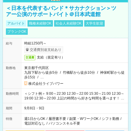
＜日本を代表するバンド＊サカナクション＞ツ
アー公演のサポートバイト＠日本武道館
アルバイト
職種未経験OK
社会人未経験OK
大学生歓迎
ブランクOK
時給1250円～
給与
交通費別途支給あり
支給（規定有り）
交通費
東京都千代田区
勤務地
九段下駅から徒歩5分
/
竹橋駅から徒歩10分
/
神保町駅から徒
歩15分
/
…
株式会社ライブパワー
＜シフト例＞ 9:00～22:30 12:30～22:00 15:30～21:00 12:30～
勤務時間
19:00 12:30～22:00 上記の時間から好きな時間を選べます！ ※
時間は変更となる可能性があります
9月8日・9日
期間
週1日からOK
/
履歴書不要
/
副業・WワークOK
/
シフト勤務
/
特徴
電話対応なし
/
パソコンスキル不要