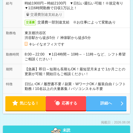
時給1900円～時給2100円 ▼日払い週払い可能！※規定有り
給与
▼1日6時間勤務で日収1万以上！
交通費別途支給あり
交通費一部別途支給 ※お仕事によって変動あり
交通費
東京都渋谷区
勤務地
渋谷駅から徒歩5分
/
神泉駅から徒歩5分
キレイなオフィスです
8:00～22:00 ▼1日4時間～ 10時～・11時～など、シフト希望
勤務時間
ご相談ください！
【急募】即日～短期も長期もOK！最短翌月末まで 1か月ごとの
期間
更新が可能！開始日もご相談ください！
日払いOK
/
履歴書不要
/
副業・WワークOK
/
服装自由
/
シフト
特徴
勤務
/
10名以上の大量募集
/
パソコンスキル不要
気になる！
応募する
詳細へ
掲載日：2026.08.08
未読