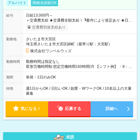
アルバイト
職種未経験OK
日給13,000円～
給与
＋交通費支給 ★交通費全額支給！ ┗案件により規定あり ★日払
いOK！（規定あり） ┗働いたその日に現金GET♪ お仕事後はコ
交通費別途支給あり
ンビニATMから 日払い分を引き落とせます！ 【試用期間】試
用期間なし
さいたま市大宮区
勤務地
埼玉県さいたま市大宮区錦町（最寄り駅：大宮駅）
株式会社ワンベルウッズ
勤務時間は指定なし
勤務時間
変形労働時間制 想定労働時間160時間/月 【シフト例】 ・8：00
～21：00
単発・1日のみOK
期間
週1日からOK / 日払いOK / 副業・WワークOK / 10名以上の大量
特徴
募集
気になる！
応募する
詳細へ
未読