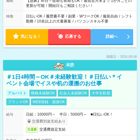
【急募】即日～短期も長期もOK！最短翌月末まで 1か月ごとの
期間
更新が可能！開始日もご相談ください！
日払いOK
/
履歴書不要
/
副業・WワークOK
/
服装自由
/
シフト
特徴
勤務
/
10名以上の大量募集
/
パソコンスキル不要
気になる！
応募する
詳細へ
掲載日：2026.08.06
未読
＃1日4時間～OK＃未経験歓迎！＃日払い＊イ
ベント会場でイスや机の運搬のお仕事
アルバイト
職種未経験OK
社会人未経験OK
大学生歓迎
ブランクOK
WEB登録・面接OK
日給：10000円～ 半日：5000円～ ■日払いOK！
給与
交通費別途支給あり
交通費規定支給
交通費