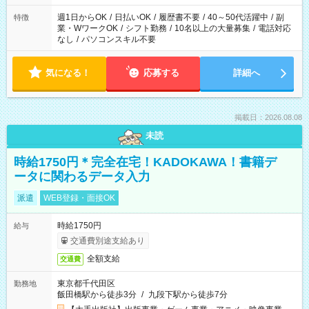
週1日からOK
/
日払いOK
/
履歴書不要
/
40～50代活躍中
/
副
特徴
業・WワークOK
/
シフト勤務
/
10名以上の大量募集
/
電話対応
なし
/
パソコンスキル不要
気になる！
応募する
詳細へ
掲載日：2026.08.08
未読
時給1750円＊完全在宅！KADOKAWA！書籍デ
ータに関わるデータ入力
派遣
WEB登録・面接OK
時給1750円
給与
交通費別途支給あり
全額支給
交通費
東京都千代田区
勤務地
飯田橋駅から徒歩3分
/
九段下駅から徒歩7分