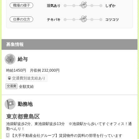
職場の様子
活気あり
しずか
仕事の仕方
テキパキ
コツコツ
募集情報
給与
時給1450円 月収例 232,000円
交通費別途支給あり
全額支給
交通費
勤務地
東京都豊島区
池袋駅徒歩2分、東池袋駅徒歩13分 ※池袋駅から歩いてすぐオフィス！通
勤べんり！
【大手不動産会社グループ】賃貸物件の賃料の管理を行っています