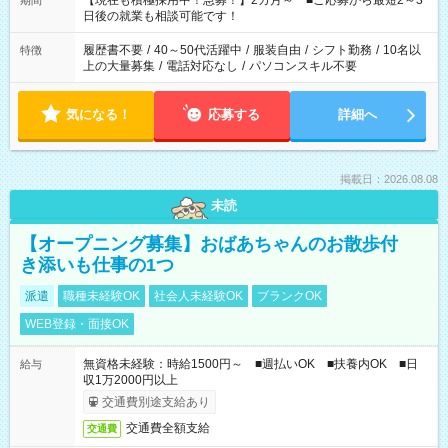
【現在も積極採用中！急募！】2カ月～ ■ご応募から最短2～3
期間
の方へ 今ご覧のお仕事で希望する勤務時間と、もう1つのお仕事
日後の就業も相談可能です！
の勤務時間。 合計で週40時間を超える場合は応募できません。
履歴書不要
/
40～50代活躍中
/
服装自由
/
シフト勤務
/
10名以
特徴
上の大量募集
/
電話対応なし
/
パソコンスキル不要
気になる！
応募する
詳細へ
掲載日：2026.08.08
未読
【オープニング募集】おばあちゃんのお散歩付
き添いも仕事の1つ
派遣
職種未経験OK
社会人未経験OK
ブランクOK
WEB登録・面接OK
無資格未経験：時給1500円～ ■週払いOK ■扶養内OK ■日
給与
収1万2000円以上
交通費別途支給あり
交通費全額支給
交通費