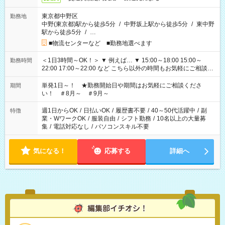
東京都中野区
勤務地
中野(東京都)駅から徒歩5分
/
中野坂上駅から徒歩5分
/
東中野
駅から徒歩5分
/
…
■物流センターなど ■勤務地選べます
＜1日3時間～OK！＞ ▼ 例えば… ▼ 15:00～18:00 15:00～
勤務時間
22:00 17:00～22:00 など こちら以外の時間もお気軽にご相談く
ださい！
単発1日～！ ★勤務開始日や期間はお気軽にご相談くださ
期間
い！ ＃8月～ ＃9月～
週1日からOK
/
日払いOK
/
履歴書不要
/
40～50代活躍中
/
副
特徴
業・WワークOK
/
服装自由
/
シフト勤務
/
10名以上の大量募
集
/
電話対応なし
/
パソコンスキル不要
気になる！
応募する
詳細へ