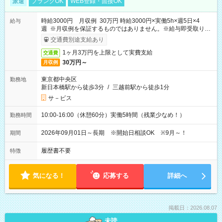
派遣
ブランクOK
WEB登録・面接OK
時給3000円 月収例 30万円 時給3000円×実働5h×週5日×4
給与
週 ※月収例を保証するものではありません。※給与即受取りサ
ービス利用可（利用条件有）
交通費別途支給あり
1ヶ月3万円を上限として実費支給
交通費
30万円～
月収例
東京都中央区
勤務地
新日本橋駅から徒歩3分
/
三越前駅から徒歩1分
サ－ビス
10:00-16:00（休憩60分）実働5時間（残業少なめ！）
勤務時間
2026年09月01日～長期 ※開始日相談OK ※9月～！
期間
履歴書不要
特徴
気になる！
応募する
詳細へ
掲載日：2026.08.07
未読