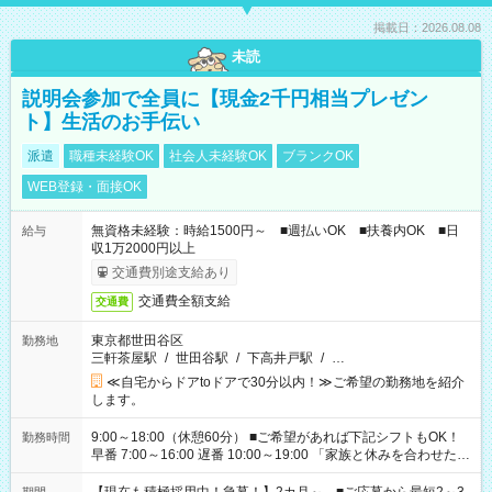
掲載日：2026.08.08
未読
説明会参加で全員に【現金2千円相当プレゼン
ト】生活のお手伝い
派遣
職種未経験OK
社会人未経験OK
ブランクOK
WEB登録・面接OK
無資格未経験：時給1500円～ ■週払いOK ■扶養内OK ■日
給与
収1万2000円以上
交通費別途支給あり
交通費全額支給
交通費
東京都世田谷区
勤務地
三軒茶屋駅
/
世田谷駅
/
下高井戸駅
/
…
≪自宅からドアtoドアで30分以内！≫ご希望の勤務地を紹介
します。
9:00～18:00（休憩60分） ■ご希望があれば下記シフトもOK！
勤務時間
早番 7:00～16:00 遅番 10:00～19:00 「家族と休みを合わせた
い」 「余裕を持って夕飯の準備がしたい」 「できれば残業はし
たくない」 など、ご希望を教えてくださいね。 ※Wワーク希望