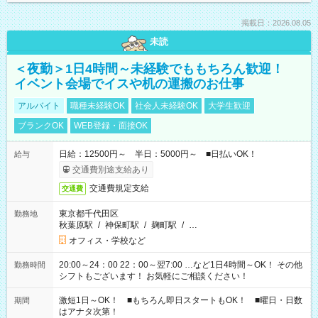
掲載日：2026.08.05
未読
＜夜勤＞1日4時間～未経験でももちろん歓迎！
イベント会場でイスや机の運搬のお仕事
アルバイト
職種未経験OK
社会人未経験OK
大学生歓迎
ブランクOK
WEB登録・面接OK
日給：12500円～ 半日：5000円～ ■日払いOK！
給与
交通費別途支給あり
交通費規定支給
交通費
東京都千代田区
勤務地
秋葉原駅
/
神保町駅
/
麹町駅
/
…
オフィス・学校など
20:00～24：00 22：00～翌7:00 …など1日4時間～OK！ その他
勤務時間
シフトもございます！ お気軽にご相談ください！
激短1日～OK！ ■もちろん即日スタートもOK！ ■曜日・日数
期間
はアナタ次第！