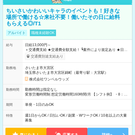
ちいさいかわいいキャラのイベントも！好きな
場所で働ける☆来社不要！働いたその日に給料
もらえる◎/T1
アルバイト
職種未経験OK
日給13,000円～
給与
＋交通費支給 ★交通費全額支給！ ┗案件により規定あり ★日払
いOK！（規定あり） ┗働いたその日に現金GET♪ お仕事後はコ
交通費別途支給あり
ンビニATMから 日払い分を引き落とせます！ 【試用期間】試
用期間なし
さいたま市大宮区
勤務地
埼玉県さいたま市大宮区錦町（最寄り駅：大宮駅）
株式会社ワンベルウッズ
勤務時間は指定なし
勤務時間
変形労働時間制 想定労働時間160時間/月 【シフト例】 ・8：00
～21：00
単発・1日のみOK
期間
週1日からOK / 日払いOK / 副業・WワークOK / 10名以上の大量
特徴
募集
気になる！
応募する
詳細へ