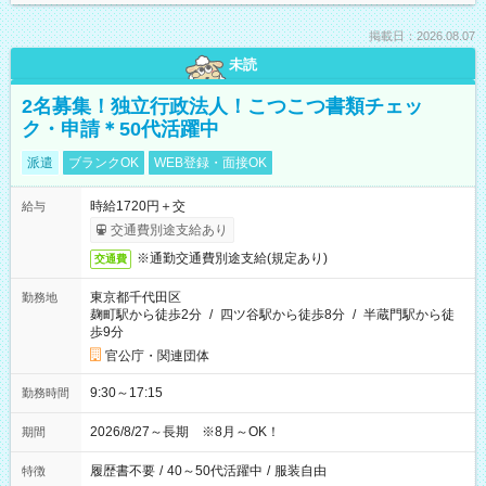
掲載日：2026.08.07
未読
2名募集！独立行政法人！こつこつ書類チェッ
ク・申請＊50代活躍中
派遣
ブランクOK
WEB登録・面接OK
時給1720円＋交
給与
交通費別途支給あり
※通勤交通費別途支給(規定あり)
交通費
東京都千代田区
勤務地
麹町駅から徒歩2分
/
四ツ谷駅から徒歩8分
/
半蔵門駅から徒
歩9分
官公庁・関連団体
9:30～17:15
勤務時間
2026/8/27～長期 ※8月～OK！
期間
履歴書不要
/
40～50代活躍中
/
服装自由
特徴