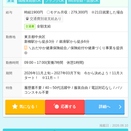
派遣
職種未経験OK
ブランクOK
WEB登録・面接OK
時給1900円 〇モデル月収：279,300円 ※21日就業した場合
給与
交通費別途支給あり
全額支給
交通費
東京都中央区
勤務地
新橋駅から徒歩3分
/
銀座駅から徒歩6分
＼おだやか健康保険組合／保険給付や健康づくり事業を提供
◎
09:00～17:00(実働7時間 休憩1時間)
勤務時間
2026年11月上旬～2027年03月下旬 今から決めよう！11月ス
期間
タート！ ※11月～！
履歴書不要
/
40～50代活躍中
/
服装自由
/
電話対応なし
/
パソ
特徴
コンスキル不要
気になる！
応募する
詳細へ
掲載日：2026.08.10