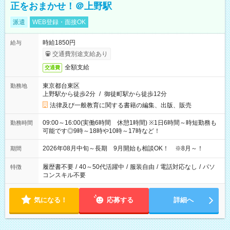
正をおまかせ！＠上野駅
派遣
WEB登録・面接OK
時給1850円
給与
交通費別途支給あり
全額支給
交通費
東京都台東区
勤務地
上野駅から徒歩2分
/
御徒町駅から徒歩12分
法律及び一般教育に関する書籍の編集、出版、販売
09:00～16:00(実働6時間 休憩1時間) ※1日6時間～時短勤務も
勤務時間
可能です◎9時～18時や10時～17時など！
2026年08月中旬～長期 9月開始も相談OK！ ※8月～！
期間
履歴書不要
/
40～50代活躍中
/
服装自由
/
電話対応なし
/
パソ
特徴
コンスキル不要
気になる！
応募する
詳細へ