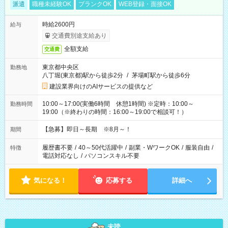
派遣
職種未経験OK
ブランクOK
WEB登録・面接OK
時給2600円
給与
交通費別途支給あり
全額支給
交通費
東京都中央区
勤務地
八丁堀(東京都)駅から徒歩2分
/
茅場町駅から徒歩6分
建設業界向けのAIサービスの提供など
10:00～17:00(実働6時間 休憩1時間) ※定時：10:00～
勤務時間
19:00（※終わりの時間：16:00～19:00で相談可！）
【急募】即日～長期 ※8月～！
期間
履歴書不要
/
40～50代活躍中
/
副業・WワークOK
/
服装自由
/
特徴
電話対応なし
/
パソコンスキル不要
気になる！
応募する
詳細へ
未読