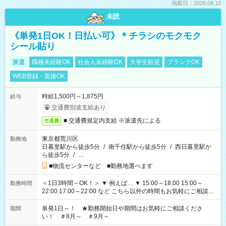
掲載日：2026.08.10
未読
《単発1日OK！日払い可》＊チラシのモクモク
シール貼り
派遣
職種未経験OK
社会人未経験OK
大学生歓迎
ブランクOK
WEB登録・面接OK
時給1,500円～1,875円
給与
交通費別途支給あり
■ 交通費規定内支給 ※派遣先による
交通費
東京都荒川区
勤務地
日暮里駅から徒歩5分
/
南千住駅から徒歩5分
/
西日暮里駅か
ら徒歩5分
/
…
■物流センターなど ■勤務地選べます
＜1日3時間～OK！＞ ▼ 例えば… ▼ 15:00～18:00 15:00～
勤務時間
22:00 17:00～22:00 など こちら以外の時間もお気軽にご相談く
ださい！
単発1日～！ ★勤務開始日や期間はお気軽にご相談くださ
期間
い！ ＃8月～ ＃9月～