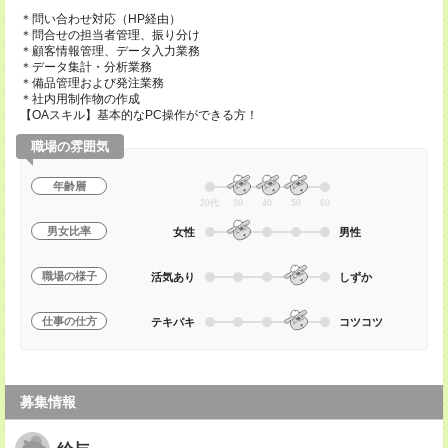
＊問い合わせ対応（HP経由）
＊問合せの担当者管理、振り分け
＊顧客情報管理、データ入力業務
＊データ集計・分析業務
＊備品管理および発注業務
＊社内用制作物の作成
【OAスキル】基本的なPC操作ができる方！
職場の雰囲気
年齢層
20代
30
40
50
60
男女比率
女性
男性
職場の様子
活気あり
しずか
仕事の仕方
テキパキ
コツコツ
募集情報