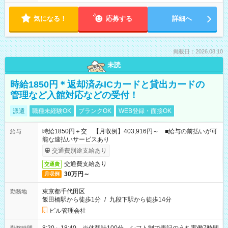
気になる！
応募する
詳細へ
掲載日：2026.08.10
未読
時給1850円＊返却済みICカードと貸出カードの
管理など入館対応などの受付！
派遣
職種未経験OK
ブランクOK
WEB登録・面接OK
時給1850円＋交 【月収例】403,916円～ ■給与の前払いが可
給与
能な速払いサービスあり
交通費別途支給あり
交通費支給あり
交通費
30万円～
月収例
東京都千代田区
勤務地
飯田橋駅から徒歩1分
/
九段下駅から徒歩14分
ビル管理会社