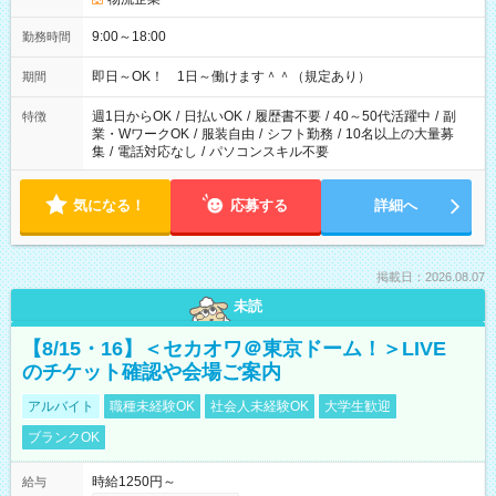
9:00～18:00
勤務時間
即日～OK！ 1日～働けます＾＾（規定あり）
期間
週1日からOK
/
日払いOK
/
履歴書不要
/
40～50代活躍中
/
副
特徴
業・WワークOK
/
服装自由
/
シフト勤務
/
10名以上の大量募
集
/
電話対応なし
/
パソコンスキル不要
気になる！
応募する
詳細へ
掲載日：2026.08.07
未読
【8/15・16】＜セカオワ＠東京ドーム！＞LIVE
のチケット確認や会場ご案内
アルバイト
職種未経験OK
社会人未経験OK
大学生歓迎
ブランクOK
時給1250円～
給与