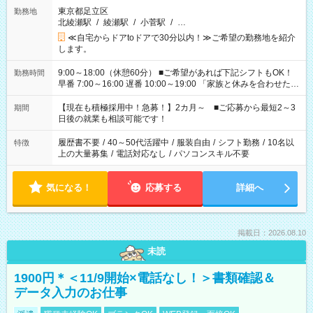
東京都足立区
勤務地
北綾瀬駅
/
綾瀬駅
/
小菅駅
/
…
≪自宅からドアtoドアで30分以内！≫ご希望の勤務地を紹介
します。
9:00～18:00（休憩60分） ■ご希望があれば下記シフトもOK！
勤務時間
早番 7:00～16:00 遅番 10:00～19:00 「家族と休みを合わせた
い」 「余裕を持って夕飯の準備がしたい」 「できれば残業はし
たくない」 など、ご希望を教えてくださいね。 ※Wワーク希望
【現在も積極採用中！急募！】2カ月～ ■ご応募から最短2～3
期間
の方へ 今ご覧のお仕事で希望する勤務時間と、もう1つのお仕事
日後の就業も相談可能です！
の勤務時間。 合計で週40時間を超える場合は応募できません。
履歴書不要
/
40～50代活躍中
/
服装自由
/
シフト勤務
/
10名以
特徴
上の大量募集
/
電話対応なし
/
パソコンスキル不要
気になる！
応募する
詳細へ
掲載日：2026.08.10
未読
1900円＊＜11/9開始×電話なし！＞書類確認＆
データ入力のお仕事