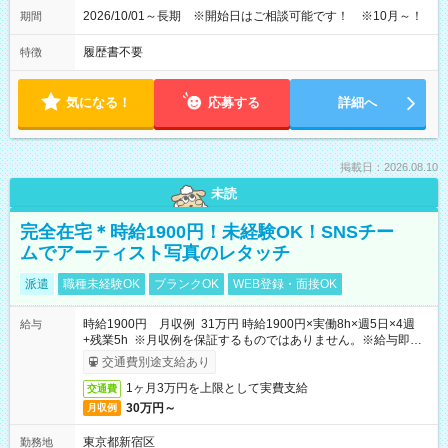
2026/10/01～長期 ※開始日はご相談可能です！ ※10月～！
期間
履歴書不要
特徴
気になる！
応募する
詳細へ
掲載日：2026.08.10
未読
完全在宅＊時給1900円！未経験OK！SNSチー
ムでアーティスト写真のレタッチ
派遣
職種未経験OK
ブランクOK
WEB登録・面接OK
時給1900円 月収例 31万円 時給1900円×実働8h×週5日×4週
給与
+残業5h ※月収例を保証するものではありません。※給与即受
取りサービス利用可（利用条件有）
交通費別途支給あり
1ヶ月3万円を上限として実費支給
交通費
30万円～
月収例
東京都新宿区
勤務地