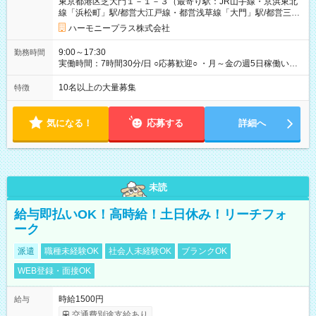
東京都港区芝大門１－１－３（最寄り駅：JR山手線・京浜東北
あり 試用期間の長さ：1ヶ月 雇用形態、給与は本採用時と同じ
線「浜松町」駅/都営大江戸線・都営浅草線「⼤⾨」駅/都営三田
です。 試用期間中は、健康保険などの福利厚生の一部が制限さ
線「御成⾨」駅）
れる可能性があります。
ハーモニープラス株式会社
9:00～17:30
勤務時間
実働時間：7時間30分/日 ○応募歓迎○ ・月～金の週5日稼働いた
だける方 ・実働時間：7.5時間（休憩1時間）
10名以上の大量募集
特徴
気になる！
応募する
詳細へ
未読
給与即払いOK！高時給！土日休み！リーチフォ
ーク
派遣
職種未経験OK
社会人未経験OK
ブランクOK
WEB登録・面接OK
時給1500円
給与
交通費別途支給あり