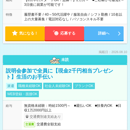
【8月中のスタートOK！急募！】2カ月～ ■ご応募から最短2～
期間
ね。 ※Wワーク希望の方へ 今ご覧のお仕事で希望する勤務時間
3日後に就業が可能です！
と、もう1つのお仕事の勤務時間。 合計で週40時間を超える場
合は応募できません。
履歴書不要
/
40～50代活躍中
/
服装自由
/
シフト勤務
/
10名以
特徴
上の大量募集
/
電話対応なし
/
パソコンスキル不要
気になる！
応募する
詳細へ
掲載日：2026.08.10
未読
説明会参加で全員に【現金2千円相当プレゼン
ト】生活のお手伝い
派遣
職種未経験OK
社会人未経験OK
ブランクOK
WEB登録・面接OK
無資格未経験：時給1500円～ ■週払いOK ■扶養内OK ■日
給与
収1万2000円以上
交通費別途支給あり
交通費全額支給
交通費