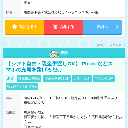
即日～
履歴書不要
/
電話対応なし
/
パソコンスキル不要
特徴
気になる！
応募する
詳細へ
掲載日：2026.08.07
未読
【シフト自由・現金手渡しOK】iPhoneなどス
マホの充電を繋げるだけ！
派遣
職種未経験OK
社会人未経験OK
大学生歓迎
ブランクOK
WEB登録・面接OK
時給1414円～ ▼日払いOK（規定あり） ■初勤務手当あり
給与
※規定による
東京都新宿区
勤務地
新宿駅から徒歩
/
新宿三丁目駅から徒歩
/
高田馬場駅から徒歩
/
…
物流企業