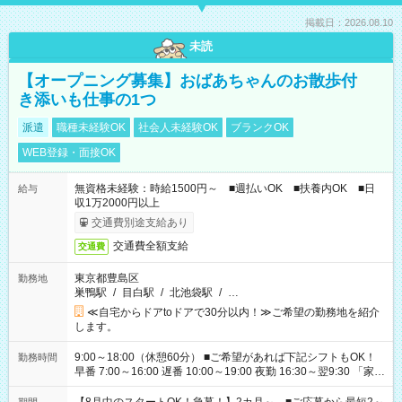
掲載日：2026.08.10
未読
【オープニング募集】おばあちゃんのお散歩付
き添いも仕事の1つ
派遣
職種未経験OK
社会人未経験OK
ブランクOK
WEB登録・面接OK
無資格未経験：時給1500円～ ■週払いOK ■扶養内OK ■日
給与
収1万2000円以上
交通費別途支給あり
交通費全額支給
交通費
東京都豊島区
勤務地
巣鴨駅
/
目白駅
/
北池袋駅
/
…
≪自宅からドアtoドアで30分以内！≫ご希望の勤務地を紹介
します。
9:00～18:00（休憩60分） ■ご希望があれば下記シフトもOK！
勤務時間
早番 7:00～16:00 遅番 10:00～19:00 夜勤 16:30～翌9:30 「家族
と休みを合わせたい」 「余裕を持って夕飯の準備がしたい」
「できれば残業はしたくない」 など、ご希望を教えてください