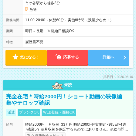
市ケ谷駅から徒歩3分
放送
11:00-20:00（休憩60分）実働8時間（残業少なめ！）
勤務時間
即日～長期 ※開始日相談OK
期間
履歴書不要
特徴
気になる！
応募する
詳細へ
掲載日：2026.08.10
未読
完全在宅＊時給2000円！ショート動画の映像編
集やテロップ確認
派遣
ブランクOK
WEB登録・面接OK
時給2000円 月収例 33万円 時給2000円×実働8h×週5日×4週
給与
+残業5h ※月収例を保証するものではありません。※給与即受
取りサービス利用可（利用条件有）