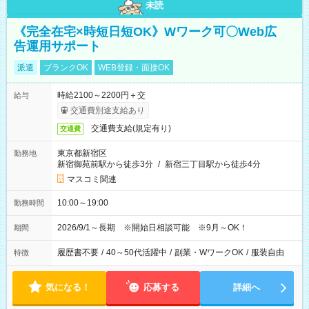
未読
《完全在宅×時短日短OK》Wワーク可〇Web広
告運用サポート
派遣
ブランクOK
WEB登録・面接OK
時給2100～2200円＋交
給与
交通費別途支給あり
交通費支給(規定有り)
交通費
東京都新宿区
勤務地
新宿御苑前駅から徒歩3分
/
新宿三丁目駅から徒歩4分
マスコミ関連
10:00～19:00
勤務時間
2026/9/1～長期 ※開始日相談可能 ※9月～OK！
期間
履歴書不要
/
40～50代活躍中
/
副業・WワークOK
/
服装自由
特徴
気になる！
応募する
詳細へ