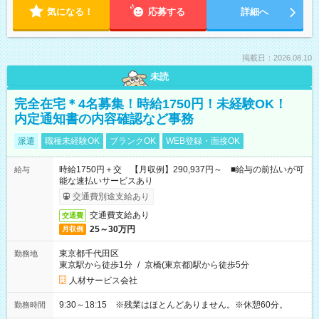
気になる！
応募する
詳細へ
掲載日：2026.08.10
未読
完全在宅＊4名募集！時給1750円！未経験OK！
内定通知書の内容確認など事務
派遣
職種未経験OK
ブランクOK
WEB登録・面接OK
時給1750円＋交 【月収例】290,937円～ ■給与の前払いが可
給与
能な速払いサービスあり
交通費別途支給あり
交通費支給あり
交通費
25～30万円
月収例
東京都千代田区
勤務地
東京駅から徒歩1分
/
京橋(東京都)駅から徒歩5分
人材サービス会社
9:30～18:15 ※残業はほとんどありません。※休憩60分。
勤務時間