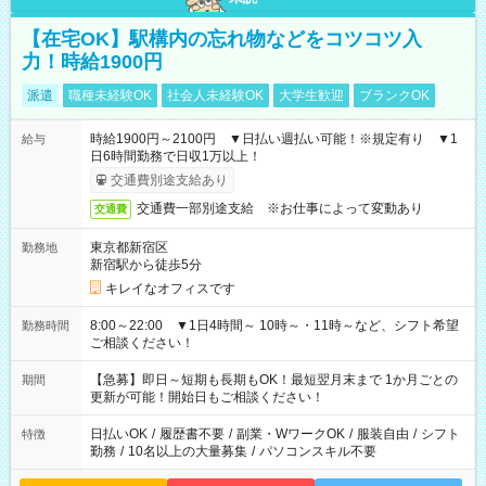
【在宅OK】駅構内の忘れ物などをコツコツ入
力！時給1900円
派遣
職種未経験OK
社会人未経験OK
大学生歓迎
ブランクOK
時給1900円～2100円 ▼日払い週払い可能！※規定有り ▼1
給与
日6時間勤務で日収1万以上！
交通費別途支給あり
交通費一部別途支給 ※お仕事によって変動あり
交通費
東京都新宿区
勤務地
新宿駅から徒歩5分
キレイなオフィスです
8:00～22:00 ▼1日4時間～ 10時～・11時～など、シフト希望
勤務時間
ご相談ください！
【急募】即日～短期も長期もOK！最短翌月末まで 1か月ごとの
期間
更新が可能！開始日もご相談ください！
日払いOK
/
履歴書不要
/
副業・WワークOK
/
服装自由
/
シフト
特徴
勤務
/
10名以上の大量募集
/
パソコンスキル不要