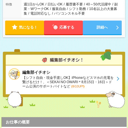
週1日からOK
/
日払いOK
/
履歴書不要
/
40～50代活躍中
/
副
特徴
業・WワークOK
/
服装自由
/
シフト勤務
/
10名以上の大量募
集
/
電話対応なし
/
パソコンスキル不要
気になる！
応募する
詳細へ
編集部イチオシ
【シフト自由・現金手渡しOK】iPhoneなどスマホの充電を
繋げるだけ！、＜SEKAI NO OWARI＊8月15日・16日＞ド
ーム公演のサポートバイトなど
(8/10UP!)
お仕事の概要