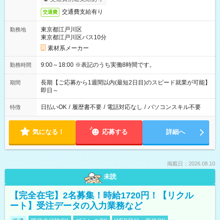
交通費支給有り
交通費
東京都江戸川区
勤務地
東京都江戸川区バス10分
素材系メーカー
9:00～18:00 ※表記のうち実働8時間です。
勤務時間
長期【ご応募から1週間以内(最短2日目)のスピード就業が可能】
期間
即日～
日払いOK
/
履歴書不要
/
電話対応なし
/
パソコンスキル不要
特徴
気になる！
応募する
詳細へ
掲載日：2026.08.10
未読
【完全在宅】2名募集！時給1720円！【リクル
ート】受注データの入力業務など