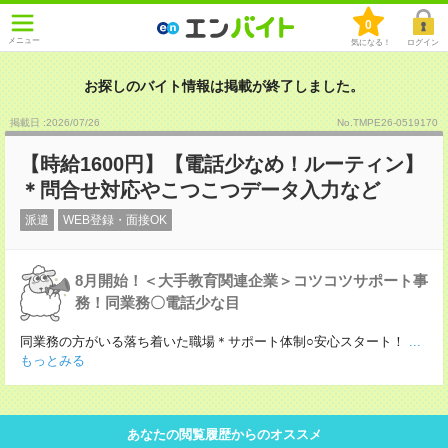
0
メニュー
気になる！
ログイン
お探しのバイト情報は掲載が終了しました。
掲載日 :2026
/
07
/
26
No.TMPE26-0519170
【時給1600円】【電話少なめ！ルーティン】
＊問合せ対応やこつこつデータ入力など
派遣
WEB登録・面接OK
8月開始！＜大手教育関連企業＞コツコツサポート事
務！同業務〇電話少な目
同業務の方がいる落ち着いた職場＊サポート体制○安心スタート！
...
もっとみる
あなたの閲覧履歴からのオススメ