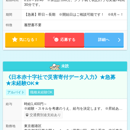
8:20～18:40 ※休憩計100分。シフト制で表記のうち実働7時間
勤務時間
30分です。
【急募】即日～長期 ※開始日はご相談可能です！ ※8月～！
期間
履歴書不要
特徴
気になる！
応募する
詳細へ
未読
《日本赤十字社で災害寄付データ入力》★急募
★未経験OK★
アルバイト
職種未経験OK
時給1,400円～
給与
※経験・スキルを考慮のうえ、給与を決定します。 ※昇給あり
（勤務実績・評価による） ※残業が発生した場合は、時間外手
交通費別途支給あり
当を全額支給します。 ※交通費支給（月額上限50,000円／当社
規定による） ※給与は月末締め、翌月15日払いです。 ※試用期
東京都港区
勤務地
間中も給与・待遇に変更はありません。 【試用期間】試用期間