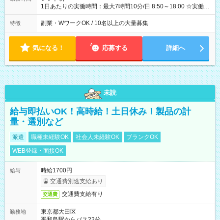
1日あたりの実働時間：最大7時間10分/日 8:50～18:00 ☆実働7
時間10分、休憩60分 ☆平日週5日勤務 ＜シフト例＞ 8:50～
17:00 9:50～18:00
副業・WワークOK / 10名以上の大量募集
特徴
気になる！
応募する
詳細へ
未読
給与即払いOK！高時給！土日休み！製品の計
量・選別など
派遣
職種未経験OK
社会人未経験OK
ブランクOK
WEB登録・面接OK
時給1700円
給与
交通費別途支給あり
交通費支給有り
交通費
東京都大田区
勤務地
平和島駅からバス22分