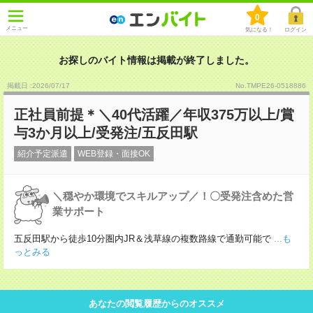
0
メニュー
気になる！
ログイン
お探しのバイト情報は掲載が終了しました。
掲載日 :2026
/
07
/
17
No.TMPE26-0518886
正社員前提＊＼40代活躍／年収375万以上/賞
与3か月以上/受発注/五反田駅
紹介予定派遣
WEB登録・面接OK
＼穏やか環境でスキルアップ／！〇受発注含めた営
業サポート
五反田駅から徒歩10分圏内JR＆浅草線の複数路線で通勤可能で
...も
っとみる
あなたの閲覧履歴からのオススメ