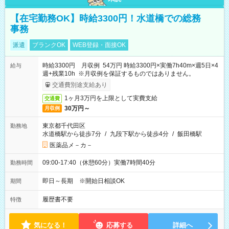
【在宅勤務OK】時給3300円！水道橋での総務
事務
派遣
ブランクOK
WEB登録・面接OK
時給3300円 月収例 54万円 時給3300円×実働7h40m×週5日×4
給与
週+残業10h ※月収例を保証するものではありません。
交通費別途支給あり
1ヶ月3万円を上限として実費支給
交通費
30万円～
月収例
東京都千代田区
勤務地
水道橋駅から徒歩7分
/
九段下駅から徒歩4分
/
飯田橋駅
医薬品メ－カ－
09:00-17:40（休憩60分）実働7時間40分
勤務時間
即日～長期 ※開始日相談OK
期間
履歴書不要
特徴
気になる！
応募する
詳細へ