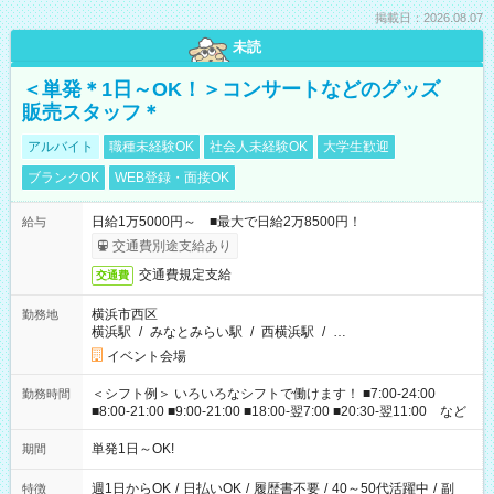
掲載日：2026.08.07
未読
＜単発＊1日～OK！＞コンサートなどのグッズ
販売スタッフ＊
アルバイト
職種未経験OK
社会人未経験OK
大学生歓迎
ブランクOK
WEB登録・面接OK
日給1万5000円～ ■最大で日給2万8500円！
給与
交通費別途支給あり
交通費規定支給
交通費
横浜市西区
勤務地
横浜駅
/
みなとみらい駅
/
西横浜駅
/
…
イベント会場
＜シフト例＞ いろいろなシフトで働けます！ ■7:00-24:00
勤務時間
■8:00-21:00 ■9:00-21:00 ■18:00-翌7:00 ■20:30-翌11:00 など
単発1日～OK!
期間
週1日からOK
/
日払いOK
/
履歴書不要
/
40～50代活躍中
/
副
特徴