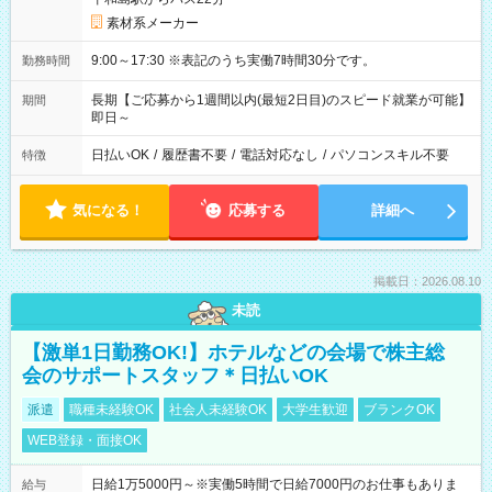
素材系メーカー
9:00～17:30 ※表記のうち実働7時間30分です。
勤務時間
長期【ご応募から1週間以内(最短2日目)のスピード就業が可能】
期間
即日～
日払いOK
/
履歴書不要
/
電話対応なし
/
パソコンスキル不要
特徴
気になる！
応募する
詳細へ
掲載日：2026.08.10
未読
【激単1日勤務OK!】ホテルなどの会場で株主総
会のサポートスタッフ＊日払いOK
派遣
職種未経験OK
社会人未経験OK
大学生歓迎
ブランクOK
WEB登録・面接OK
日給1万5000円～※実働5時間で日給7000円のお仕事もありま
給与