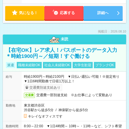
気になる！
応募する
詳細へ
掲載日：2026.08.10
未読
【在宅OK】レア求人！パスポートのデータ入力
＊時給1900円～／短期！すぐ働ける
派遣
職種未経験OK
社会人未経験OK
大学生歓迎
ブランクOK
時給1900円～時給2100円 ▼日払い週払い可能！※規定有り
給与
▼1日6時間勤務で日収1万以上！
交通費別途支給あり
交通費一部別途支給 ※お仕事によって変動あり
交通費
東京都渋谷区
勤務地
渋谷駅から徒歩5分
/
神泉駅から徒歩5分
キレイなオフィスです
8:00～22:00 ▼1日4時間～ 10時～・11時～など、シフト希望
勤務時間