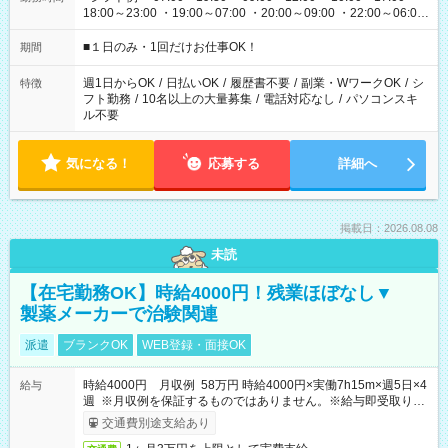
18:00～23:00 ・19:00～07:00 ・20:00～09:00 ・22:00～06:00
etc ★最短で3時間で5,120円のお仕事から 15時間で2万円近く稼
げるお仕事も！ ご希望のお時間に合わせてご紹介！ ※シフトは
■１日のみ・1回だけお仕事OK！
期間
現場によって異なります。 ※勿論、休憩時間はあるのでご安心
ください！
週1日からOK
/
日払いOK
/
履歴書不要
/
副業・WワークOK
/
シ
特徴
フト勤務
/
10名以上の大量募集
/
電話対応なし
/
パソコンスキ
ル不要
気になる！
応募する
詳細へ
掲載日：2026.08.08
未読
【在宅勤務OK】時給4000円！残業ほぼなし▼
製薬メーカーで治験関連
派遣
ブランクOK
WEB登録・面接OK
時給4000円 月収例 58万円 時給4000円×実働7h15m×週5日×4
給与
週 ※月収例を保証するものではありません。※給与即受取りサ
ービス利用可（利用条件有）
交通費別途支給あり