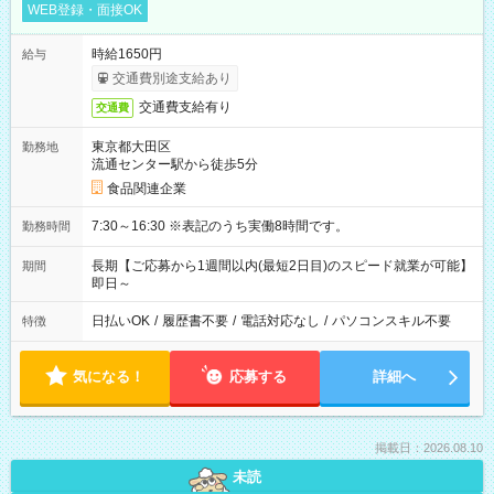
WEB登録・面接OK
時給1650円
給与
交通費別途支給あり
交通費支給有り
交通費
東京都大田区
勤務地
流通センター駅から徒歩5分
食品関連企業
7:30～16:30 ※表記のうち実働8時間です。
勤務時間
長期【ご応募から1週間以内(最短2日目)のスピード就業が可能】
期間
即日～
日払いOK
/
履歴書不要
/
電話対応なし
/
パソコンスキル不要
特徴
気になる！
応募する
詳細へ
掲載日：2026.08.10
未読