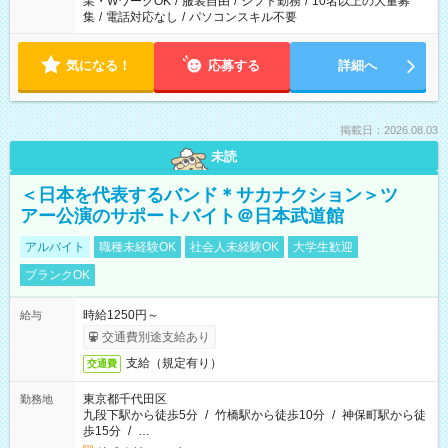
業・WワークOK
/
服装自由
/
シフト勤務
/
10名以上の大量募
集
/
電話対応なし
/
パソコンスキル不要
気になる！
応募する
詳細へ
掲載日：2026.08.03
未読
＜日本を代表するバンド＊サカナクション＞ツ
アー公演のサポートバイト＠日本武道館
アルバイト
職種未経験OK
社会人未経験OK
大学生歓迎
ブランクOK
時給1250円～
給与
交通費別途支給あり
支給（規定有り）
交通費
東京都千代田区
勤務地
九段下駅から徒歩5分
/
竹橋駅から徒歩10分
/
神保町駅から徒
歩15分
/
…