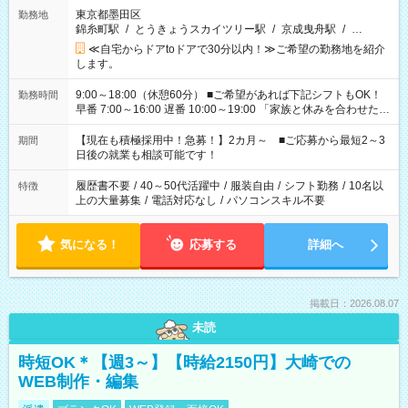
東京都墨田区
勤務地
錦糸町駅
/
とうきょうスカイツリー駅
/
京成曳舟駅
/
…
≪自宅からドアtoドアで30分以内！≫ご希望の勤務地を紹介
します。
9:00～18:00（休憩60分） ■ご希望があれば下記シフトもOK！
勤務時間
早番 7:00～16:00 遅番 10:00～19:00 「家族と休みを合わせた
い」 「余裕を持って夕飯の準備がしたい」 「できれば残業はし
たくない」 など、ご希望を教えてくださいね。 ※Wワーク希望
【現在も積極採用中！急募！】2カ月～ ■ご応募から最短2～3
期間
の方へ 今ご覧のお仕事で希望する勤務時間と、もう1つのお仕事
日後の就業も相談可能です！
の勤務時間。 合計で週40時間を超える場合は応募できません。
履歴書不要
/
40～50代活躍中
/
服装自由
/
シフト勤務
/
10名以
特徴
上の大量募集
/
電話対応なし
/
パソコンスキル不要
気になる！
応募する
詳細へ
掲載日：2026.08.07
未読
時短OK＊【週3～】【時給2150円】大崎での
WEB制作・編集