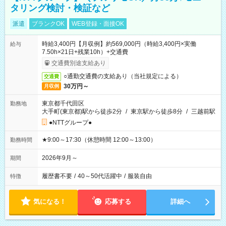
タリング検討・検証など
派遣
ブランクOK
WEB登録・面接OK
時給3,400円【月収例】約569,000円（時給3,400円×実働
給与
7.50h×21日+残業10h）+交通費
交通費別途支給あり
○通勤交通費の支給あり（当社規定による）
交通費
30万円～
月収例
東京都千代田区
勤務地
大手町(東京都)駅から徒歩2分
/
東京駅から徒歩8分
/
三越前駅
●NTTグループ●
★9:00～17:30（休憩時間 12:00～13:00）
勤務時間
2026年9月～
期間
履歴書不要
/
40～50代活躍中
/
服装自由
特徴
気になる！
応募する
詳細へ