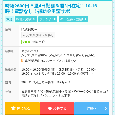
時給2600円＊週4日勤務＆週3日在宅！10-16
時！電話なし！補助金申請サポ
派遣
職種未経験OK
ブランクOK
WEB登録・面接OK
時給2600円
給与
交通費別途支給あり
全額支給
交通費
東京都中央区
勤務地
八丁堀(東京都)駅から徒歩2分
/
茅場町駅から徒歩6分
建設業界向けのAIサービスの提供など
10:00～16:00(実働5時間 休憩1時間) ※定時：10:00～
勤務時間
19:00（※終わりの時間：16:00～19:00で相談可！）
2026年09月上旬～長期 ※9月～！
期間
履歴書不要
/
40～50代活躍中
/
副業・WワークOK
/
服装自由
/
特徴
電話対応なし
/
パソコンスキル不要
気になる！
応募する
詳細へ