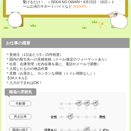
繋げるだけ！、＜SEKAI NO OWARI＊8月15日・16日＞ド
ーム公演のサポートバイトなど
(8/10UP!)
お仕事の概要
＊受発注（1日あたり5～15件程度）
＊国内の取引先への見積依頼（メール/規定のフォーマットあり）
＊出荷、在庫管理（社内在庫を基に、電話やメールで調整）
＊入荷したものの検品作業
＊庶務（お茶出し、カンタンな掃除（トイレ掃除なし））
【OAスキル】
＊入力ができればOK！
職場の雰囲気
年齢層
20代
30
40
50
60
男女比率
女性
男性
職場の様子
活気あり
しずか