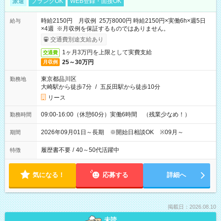
派遣
ブランクOK
WEB登録・面接OK
時給2150円 月収例 25万8000円 時給2150円×実働6h×週5日
給与
×4週 ※月収例を保証するものではありません。
交通費別途支給あり
1ヶ月3万円を上限として実費支給
交通費
25～30万円
月収例
東京都品川区
勤務地
大崎駅から徒歩7分
/
五反田駅から徒歩10分
リース
09:00-16:00（休憩60分）実働6時間 （残業少なめ！）
勤務時間
2026年09月01日～長期 ※開始日相談OK ※09月～
期間
履歴書不要
/
40～50代活躍中
特徴
気になる！
応募する
詳細へ
掲載日：2026.08.10
未読