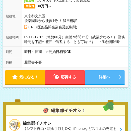
1ヶ月3万円を上限として実費支給
交通費
30万円～
月収例
東京都文京区
勤務地
後楽園駅から徒歩1分
/
飯田橋駅
CRO(医薬品開発業務受託機関)
09:00-17:15（休憩60分）実働7時間15分（残業少なめ！） 勤務
勤務時間
時間を下記の範囲で調整することも可能です。 ・勤務開始時
間 09:00～10:00 ・勤務終了時間 16:00～17:15 ・実働
05:00～07:15
即日～長期 ※開始日相談OK
期間
履歴書不要
特徴
気になる！
応募する
詳細へ
編集部イチオシ
【シフト自由・現金手渡しOK】iPhoneなどスマホの充電を