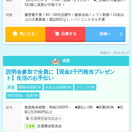
【8月中のスタートOK！急募！】2カ月～ ■ご応募から最短2～
期間
ね。 ※Wワーク希望の方へ 今ご覧のお仕事で希望する勤務時間
3日後に就業が可能です！
と、もう1つのお仕事の勤務時間。 合計で週40時間を超える場
合は応募できません。
履歴書不要
/
40～50代活躍中
/
服装自由
/
シフト勤務
/
10名以
特徴
上の大量募集
/
電話対応なし
/
パソコンスキル不要
気になる！
応募する
詳細へ
掲載日：2026.08.10
未読
説明会参加で全員に【現金2千円相当プレゼン
ト】生活のお手伝い
派遣
職種未経験OK
社会人未経験OK
ブランクOK
WEB登録・面接OK
無資格未経験：時給1500円～ ■週払いOK ■扶養内OK ■日
給与
収1万2000円以上
交通費別途支給あり
交通費全額支給
交通費