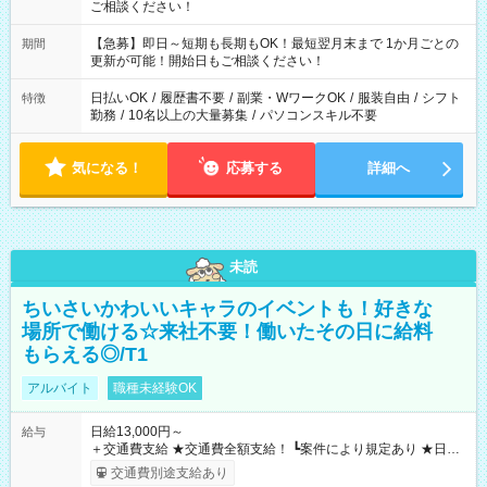
ご相談ください！
【急募】即日～短期も長期もOK！最短翌月末まで 1か月ごとの
期間
更新が可能！開始日もご相談ください！
日払いOK
/
履歴書不要
/
副業・WワークOK
/
服装自由
/
シフト
特徴
勤務
/
10名以上の大量募集
/
パソコンスキル不要
気になる！
応募する
詳細へ
未読
ちいさいかわいいキャラのイベントも！好きな
場所で働ける☆来社不要！働いたその日に給料
もらえる◎/T1
アルバイト
職種未経験OK
日給13,000円～
給与
＋交通費支給 ★交通費全額支給！ ┗案件により規定あり ★日払
いOK！（規定あり） ┗働いたその日に現金GET♪ お仕事後はコ
交通費別途支給あり
ンビニATMから 日払い分を引き落とせます！ 【試用期間】試