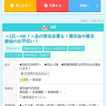
気になる！
応募する
詳細へ
掲載日：2026.08.10
未読
＜1日～OK！＞あの有名企業も！展示会や株主
総会のお手伝い！
アルバイト
職種未経験OK
社会人未経験OK
大学生歓迎
ブランクOK
WEB登録・面接OK
■日給16,840円～ ■日払いOK ■実働3時間5,120円のお仕事あ
給与
ります！
交通費別途支給あり
一部支給
交通費
東京都千代田区
勤務地
東京駅
/
水道橋駅
/
有楽町駅
/
…
株式会社マッシュ
■シフト例 ・07:00～19:30 ・09:00～12:00 ・10:00～17:00 ・
勤務時間