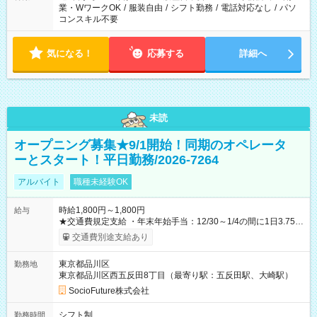
業・WワークOK
/
服装自由
/
シフト勤務
/
電話対応なし
/
パソ
コンスキル不要
気になる！
応募する
詳細へ
未読
オープニング募集★9/1開始！同期のオペレータ
ーとスタート！平日勤務/2026-7264
アルバイト
職種未経験OK
時給1,800円～1,800円
給与
★交通費規定支給 ・年末年始手当：12/30～1/4の間に1日3.75h
以上勤務で下記支給 12/31～1/3が1日5000円 12/30と1/4が
交通費別途支給あり
1日2500円 【試用期間】試用期間あり 試用期間の長さ：2ヶ月
雇用形態、給与は本採用時と同じです。 ※初回は2ヵ月後の末日
東京都品川区
勤務地
までの契約となります。
東京都品川区西五反田8丁目（最寄り駅：五反田駅、大崎駅）
SocioFuture株式会社
シフト制
勤務時間