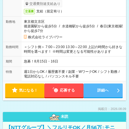
交通費別途支給あり
支給（規定有り）
交通費
東京都文京区
勤務地
後楽園駅から徒歩5分
/
水道橋駅から徒歩5分
/
春日(東京都)駅
から徒歩7分
株式会社ライブパワー
＜シフト例＞ 7:00～23:00 13:30～22:00 上記の時間から好きな
勤務時間
時間を選べます！ ※時間は変更となる可能性があります
急募！8月15日・16日
期間
週1日からOK
/
履歴書不要
/
副業・WワークOK
/
シフト勤務
/
特徴
電話対応なし
/
パソコンスキル不要
気になる！
応募する
詳細へ
掲載日：2026.08.09
未読
【NTTグループ】＼フルリモOK／月56万↑モニ