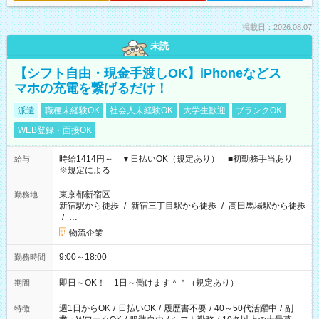
掲載日：2026.08.07
未読
【シフト自由・現金手渡しOK】iPhoneなどス
マホの充電を繋げるだけ！
派遣
職種未経験OK
社会人未経験OK
大学生歓迎
ブランクOK
WEB登録・面接OK
時給1414円～ ▼日払いOK（規定あり） ■初勤務手当あり
給与
※規定による
東京都新宿区
勤務地
新宿駅から徒歩
/
新宿三丁目駅から徒歩
/
高田馬場駅から徒歩
/
…
物流企業
9:00～18:00
勤務時間
即日～OK！ 1日～働けます＾＾（規定あり）
期間
週1日からOK
/
日払いOK
/
履歴書不要
/
40～50代活躍中
/
副
特徴