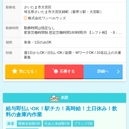
用期間なし
さいたま市大宮区
勤務地
埼玉県さいたま市大宮区錦町（最寄り駅：大宮駅）
株式会社ワンベルウッズ
勤務時間は指定なし
勤務時間
変形労働時間制 想定労働時間160時間/月 【シフト例】 ・8：00
～21：00
単発・1日のみOK
期間
週1日からOK / 日払いOK / 副業・WワークOK / 10名以上の大量
特徴
募集
気になる！
応募する
詳細へ
未読
給与即払いOK！駅チカ！高時給！土日休み！飲
料の倉庫内作業
派遣
職種未経験OK
社会人未経験OK
ブランクOK