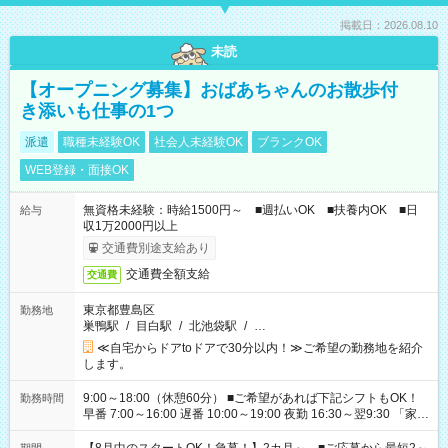
掲載日：2026.08.10
未読
【オープニング募集】おばあちゃんのお散歩付
き添いも仕事の1つ
派遣
職種未経験OK
社会人未経験OK
ブランクOK
WEB登録・面接OK
無資格未経験：時給1500円～ ■週払いOK ■扶養内OK ■日
給与
収1万2000円以上
交通費別途支給あり
交通費全額支給
交通費
東京都豊島区
勤務地
巣鴨駅
/
目白駅
/
北池袋駅
/
…
≪自宅からドアtoドアで30分以内！≫ご希望の勤務地を紹介
します。
9:00～18:00（休憩60分） ■ご希望があれば下記シフトもOK！
勤務時間
早番 7:00～16:00 遅番 10:00～19:00 夜勤 16:30～翌9:30 「家族
と休みを合わせたい」 「余裕を持って夕飯の準備がしたい」
「できれば残業はしたくない」 など、ご希望を教えてください