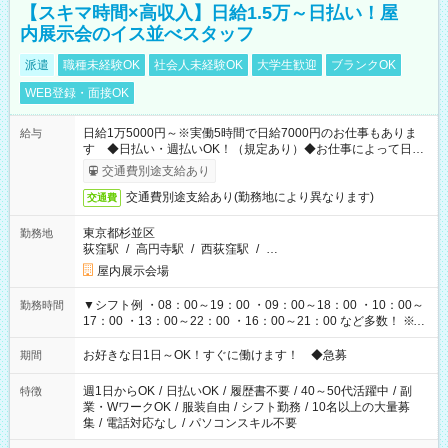
【スキマ時間×高収入】日給1.5万～日払い！屋
内展示会のイス並べスタッフ
派遣
職種未経験OK
社会人未経験OK
大学生歓迎
ブランクOK
WEB登録・面接OK
日給1万5000円～※実働5時間で日給7000円のお仕事もありま
給与
す ◆日払い・週払いOK！（規定あり）◆お仕事によって日給
も異なります
交通費別途支給あり
交通費別途支給あり(勤務地により異なります)
交通費
東京都杉並区
勤務地
荻窪駅
/
高円寺駅
/
西荻窪駅
/
…
屋内展示会場
▼シフト例 ・08：00～19：00 ・09：00～18：00 ・10：00～
勤務時間
17：00 ・13：00～22：00 ・16：00～21：00 など多数！ ※お
仕事により勤務時間が異なります
お好きな日1日～OK！すぐに働けます！ ◆急募
期間
週1日からOK
/
日払いOK
/
履歴書不要
/
40～50代活躍中
/
副
特徴
業・WワークOK
/
服装自由
/
シフト勤務
/
10名以上の大量募
集
/
電話対応なし
/
パソコンスキル不要