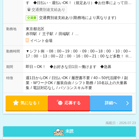
す ◆日払い・週払いOK！（規定あり）◆お仕事によって日給
も異なります
交通費別途支給あり
交通費別途支給あり(勤務地により異なります)
交通費
東京都北区
勤務地
赤羽駅
/
王子駅
/
田端駅
/
…
イベント会場
▼シフト例 ・08：00～19：00 ・09：00～18：00 ・10：00～
勤務時間
17：00 ・13：00～22：00 ・16：00～21：00 など多数！ ※お
仕事により勤務時間が異なります
即日～OK！ ◆お好きな日1日～働けます ◆急募
期間
週1日からOK
/
日払いOK
/
履歴書不要
/
40～50代活躍中
/
副
特徴
業・WワークOK
/
服装自由
/
シフト勤務
/
10名以上の大量募
集
/
電話対応なし
/
パソコンスキル不要
気になる！
応募する
詳細へ
掲載日：2026.07.23
未読