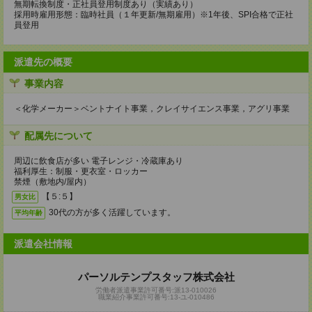
無期転換制度・正社員登用制度あり（実績あり）
採用時雇用形態：臨時社員（１年更新/無期雇用）※1年後、SPI合格で正社
員登用
派遣先の概要
事業内容
＜化学メーカー＞ベントナイト事業，クレイサイエンス事業，アグリ事業
配属先について
周辺に飲食店が多い 電子レンジ・冷蔵庫あり
福利厚生：制服・更衣室・ロッカー
禁煙（敷地内/屋内）
【５:５】
男女比
30代の方が多く活躍しています。
平均年齢
派遣会社情報
パーソルテンプスタッフ株式会社
労働者派遣事業許可番号:派13-010026
職業紹介事業許可番号:13-ユ-010486