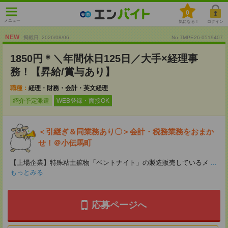
0
メニュー
気になる！
ログイン
NEW
掲載日 :2026
/
08
/
06
No.TMPE26-0519407
1850円＊＼年間休日125日／大手×経理事
務！【昇給/賞与あり】
職種：
経理・財務・会計・英文経理
紹介予定派遣
WEB登録・面接OK
＜引継ぎ＆同業務あり〇＞会計・税務業務をおまか
せ！＠小伝馬町
【上場企業】特殊粘土鉱物「ベントナイト」の製造販売しているメ
...
もっとみる
応募ページへ