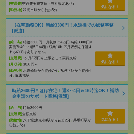
[交通費]
交通費実費支給（当社規定あり）
気になる！
[勤務地]
和光市駅から徒歩5分
【在宅勤務OK】時給3300円！水道橋での総務事務
[派遣]
[給 与]
時給3300円 月収例 54万円 時給3300円×
実働7h40m×週5日×4週+残業10h ※月収例を保証す
るものではありません。
[交通費]
1ヶ月3万円を上限として実費支給
気になる！
[月収例]
30万円～
[勤務地]
水道橋駅から徒歩7分
/
九段下駅から徒歩4
分
/
飯田橋駅
時給2600円＊ほぼ在宅！週3～4日＆16時迄OK！補助
金申請のサポート業務[派遣]
[給 与]
時給2600円
[交通費]
全額支給
気になる！
[勤務地]
八丁堀(東京都)駅から徒歩2分
/
茅場町駅か
ら徒歩6分