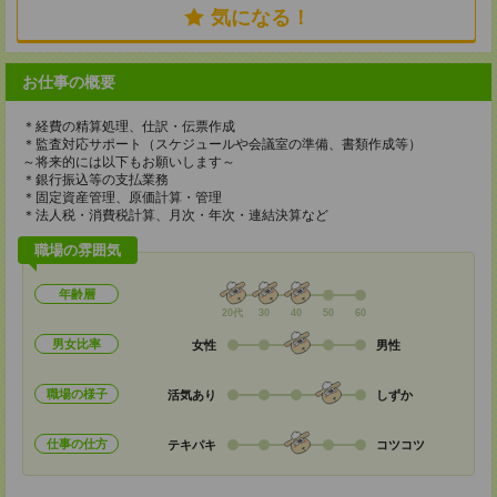
気になる！
お仕事の概要
＊経費の精算処理、仕訳・伝票作成
＊監査対応サポート（スケジュールや会議室の準備、書類作成等）
～将来的には以下もお願いします～
＊銀行振込等の支払業務
＊固定資産管理、原価計算・管理
＊法人税・消費税計算、月次・年次・連結決算など
職場の雰囲気
年齢層
20代
30
40
50
60
男女比率
女性
男性
職場の様子
活気あり
しずか
仕事の仕方
テキパキ
コツコツ