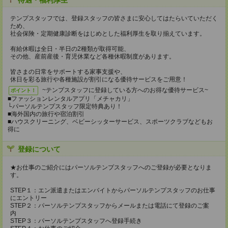
待遇・福利厚生
テンプスタッフでは、登録スタッフの皆さまに安心してはたらいていただく
ため、
社会保険・定期健康診断をはじめとした福利厚生を取り揃えています。
有給休暇は全日・半日の2種類が取得可能、
その他、産前産後・育児休業など各種休暇制度があります。
皆さまの日常をサポートする家事支援や、
休日を彩る旅行や各種施設が割引になる優待サービスをご用意！
~テンプスタッフに登録している方へのお得な優待サービス~
ポイント！
■ファッションレンタルアプリ「メチャカリ」
└パーソルテンプスタッフ限定特典あり！
■海外国内の旅行や宿泊割引
■ハウスクリーニング、ベビーシッターサービス、スポーツクラブなどもお
得に
登録について
★お仕事のご紹介にはパーソルテンプスタッフへのご登録が必要となりま
す。
STEP１：エン派遣またはエンバイトからパーソルテンプスタッフのお仕事
にエントリー
STEP２：パーソルテンプスタッフからメールまたは電話にて登録のご案
内
STEP３：パーソルテンプスタッフへ登録手続き