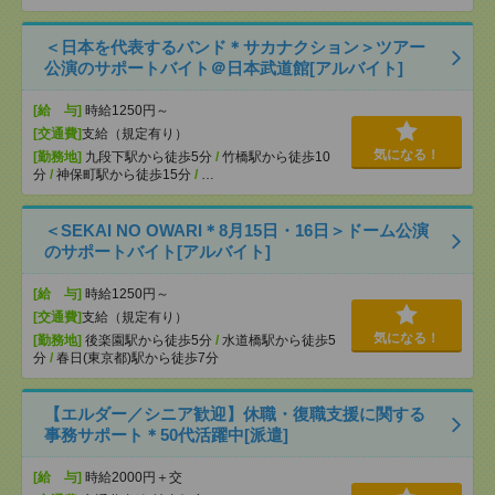
＜日本を代表するバンド＊サカナクション＞ツアー
公演のサポートバイト＠日本武道館[アルバイト]
[給 与]
時給1250円～
[交通費]
支給（規定有り）
気になる！
[勤務地]
九段下駅から徒歩5分
/
竹橋駅から徒歩10
分
/
神保町駅から徒歩15分
/
…
＜SEKAI NO OWARI＊8月15日・16日＞ドーム公演
のサポートバイト[アルバイト]
[給 与]
時給1250円～
[交通費]
支給（規定有り）
気になる！
[勤務地]
後楽園駅から徒歩5分
/
水道橋駅から徒歩5
分
/
春日(東京都)駅から徒歩7分
【エルダー／シニア歓迎】休職・復職支援に関する
事務サポート＊50代活躍中[派遣]
[給 与]
時給2000円＋交