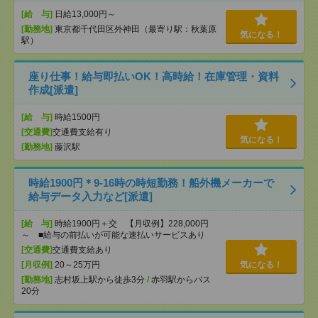
[給 与]
日給13,000円～
[勤務地]
東京都千代田区外神田（最寄り駅：秋葉原
気になる！
駅）
座り仕事！給与即払いOK！高時給！在庫管理・資料
作成[派遣]
[給 与]
時給1500円
[交通費]
交通費支給有り
気になる！
[勤務地]
藤沢駅
時給1900円＊9-16時の時短勤務！船外機メーカーで
給与データ入力など[派遣]
[給 与]
時給1900円＋交 【月収例】228,000円
～ ■給与の前払いが可能な速払いサービスあり
[交通費]
交通費支給あり
[月収例]
20～25万円
気になる！
[勤務地]
志村坂上駅から徒歩3分
/
赤羽駅からバス
20分