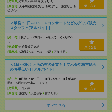
[交通費]
交通費支給(社内規定あり)
気になる！
[勤務地]
大手町(東京都)駅から徒歩1分
/
東京駅から
徒歩6分
＜単発＊1日～OK！＞コンサートなどのグッズ販売
スタッフ＊[アルバイト]
[給 与]
日給1万5000円～ ■最大で日給2万8500
円！
[交通費]
交通費規定支給
気になる！
[勤務地]
横浜駅
/
みなとみらい駅
/
西横浜駅
/
…
＜1日～OK！＞あの有名企業も！展示会や株主総会
のお手伝い！[アルバイト]
[給 与]
■日給16,840円～ ■日払いOK ■実働3時
間5,120円のお仕事あります！
[交通費]
一部支給
気になる！
[勤務地]
東京駅
/
水道橋駅
/
有楽町駅
/
…
すべて見る