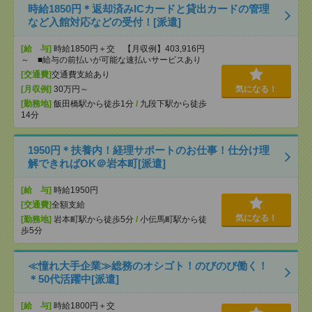
時給1850円＊返却済みICカードと貸出カードの管理
など入館対応などの受付！[派遣]
[給 与]
時給1850円＋交 【月収例】403,916円
～ ■給与の前払いが可能な速払いサービスあり
[交通費]
交通費支給あり
[月収例]
30万円～
気になる！
[勤務地]
飯田橋駅から徒歩1分
/
九段下駅から徒歩
14分
1950円＊扶養内！経理サポートのお仕事！仕分け理
解できればOK＠岩本町[派遣]
[給 与]
時給1950円
[交通費]
全額支給
気になる！
[勤務地]
岩本町駅から徒歩5分
/
小伝馬町駅から徒
歩5分
≪憧れ大手企業≫総務のオシゴト！のびのび働く！
＊50代活躍中[派遣]
[給 与]
時給1800円＋交