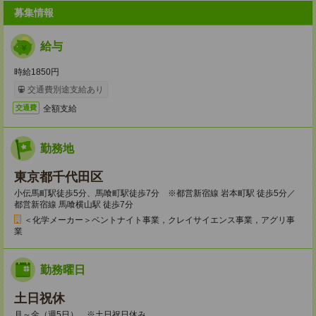
募集情報
給与
時給1850円
交通費別途支給あり
全額支給
交通費
勤務地
東京都千代田区
小伝馬町駅徒歩5分、馬喰町駅徒歩7分 ※都営新宿線 岩本町駅 徒歩5分／
都営新宿線 馬喰横山駅 徒歩7分
＜化学メーカー＞ベントナイト事業，クレイサイエンス事業，アグリ事
業
勤務曜日
土日祝休
月～金（週5日） ※土日祝日休み