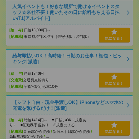
人気イベントも！好きな場所で働けるイベントスタ
ッフ☆来社不要！働いたその日に給料もらえる日払
い/T1[アルバイト]
[給 与]
日給13,000円～
[勤務地]
東京都渋谷区渋谷（最寄り駅：渋谷駅）
気になる！
給与即払いOK！高時給！日勤のお仕事！梱包・ピッ
キング[派遣]
[給 与]
時給1340円
[交通費]
交通費支給有り
気になる！
[勤務地]
宇都宮駅から車10分
【シフト自由・現金手渡しOK】iPhoneなどスマホの
充電を繋げるだけ！[派遣]
[給 与]
時給1414円～ ▼日払いOK（規定あ
り） ■初勤務手当あり ※規定による
[勤務地]
新宿駅から徒歩
/
新宿三丁目駅から徒歩
/
気になる！
高田馬場駅から徒歩
/
…