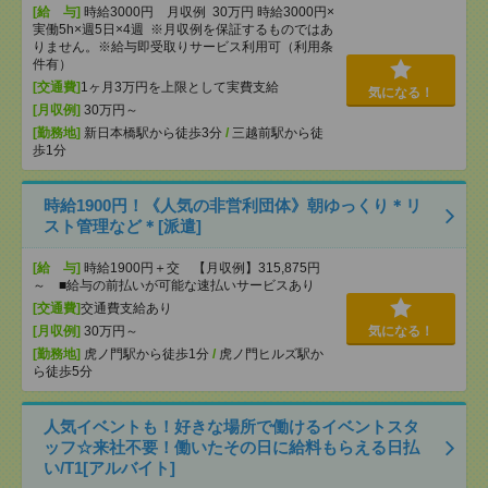
[給 与]
時給3000円 月収例 30万円 時給3000円×
実働5h×週5日×4週 ※月収例を保証するものではあ
りません。※給与即受取りサービス利用可（利用条
件有）
[交通費]
1ヶ月3万円を上限として実費支給
気になる！
[月収例]
30万円～
[勤務地]
新日本橋駅から徒歩3分
/
三越前駅から徒
歩1分
時給1900円！《人気の非営利団体》朝ゆっくり＊リ
スト管理など＊[派遣]
[給 与]
時給1900円＋交 【月収例】315,875円
～ ■給与の前払いが可能な速払いサービスあり
[交通費]
交通費支給あり
[月収例]
30万円～
気になる！
[勤務地]
虎ノ門駅から徒歩1分
/
虎ノ門ヒルズ駅か
ら徒歩5分
人気イベントも！好きな場所で働けるイベントスタ
ッフ☆来社不要！働いたその日に給料もらえる日払
い/T1[アルバイト]