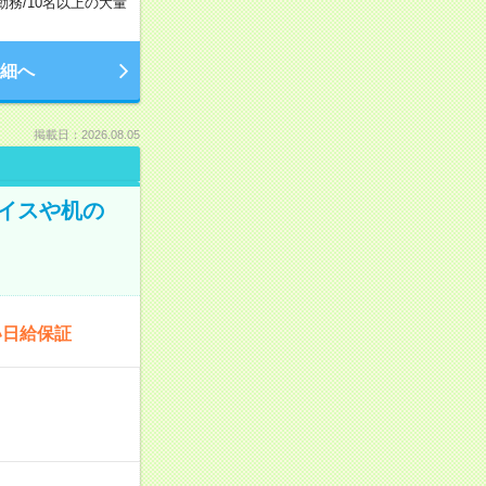
勤務
/
10名以上の大量
細へ
掲載日：2026.08.05
イスや机の
い日給保証