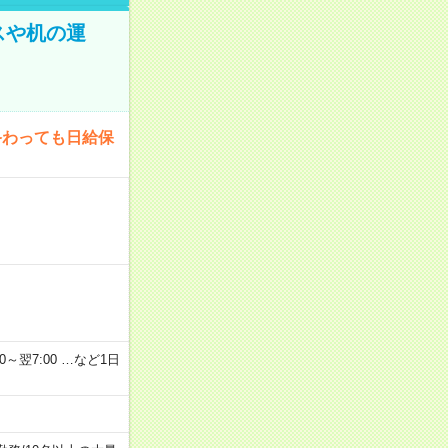
スや机の運
終わっても日給保
2：00～翌7:00 …など1日