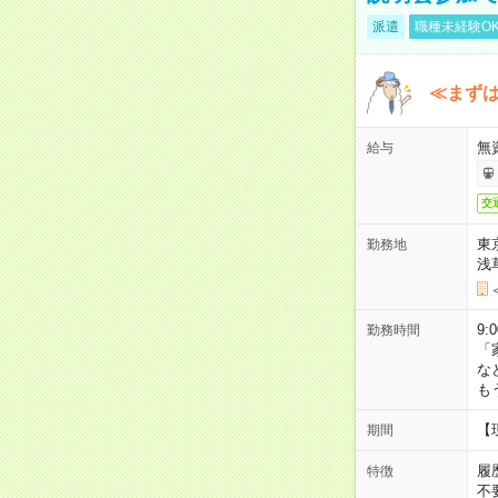
派遣
職種未経験O
≪まずは
無
給与
交
東
勤務地
浅
9:
勤務時間
「
な
も
【
期間
履
特徴
不