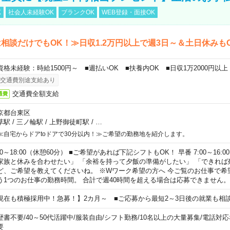
K
社会人未経験OK
ブランクOK
WEB登録・面接OK
相談だけでもOK！≫日収1.2万円以上で週3日～＆土日休みも
資格未経験：時給1500円～ ■週払いOK ■扶養内OK ■日収1万2000円以上
交通費別途支給あり
交通費全額支給
通費
京都台東区
草駅
/
三ノ輪駅
/
上野御徒町駅
/
…
≪自宅からドアtoドアで30分以内！≫ご希望の勤務地を紹介します。
00～18:00（休憩60分） ■ご希望があれば下記シフトもOK！ 早番 7:00～16:00 遅
家族と休みを合わせたい」 「余裕を持って夕飯の準備がしたい」 「できれば
ど、ご希望を教えてくださいね。 ※Wワーク希望の方へ 今ご覧のお仕事で希
う1つのお仕事の勤務時間。 合計で週40時間を超える場合は応募できません。
現在も積極採用中！急募！】2カ月～ ■ご応募から最短2～3日後の就業も相
歴書不要
/
40～50代活躍中
/
服装自由
/
シフト勤務
/
10名以上の大量募集
/
電話対応
要