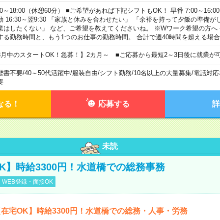
00～18:00（休憩60分） ■ご希望があれば下記シフトもOK！ 早番 7:00～16:00 遅
勤 16:30～翌9:30 「家族と休みを合わせたい」 「余裕を持って夕飯の準備
業はしたくない」 など、ご希望を教えてくださいね。 ※Wワーク希望の方へ
する勤務時間と、もう1つのお仕事の勤務時間。 合計で週40時間を超える場
8月中のスタートOK！急募！】2カ月～ ■ご応募から最短2～3日後に就業が
歴書不要
/
40～50代活躍中
/
服装自由
/
シフト勤務
/
10名以上の大量募集
/
電話対応
要
なる！
応募する
詳
未読
K】時給3300円！水道橋での総務事務
WEB登録・面接OK
在宅OK】時給3300円！水道橋での総務・人事・労務