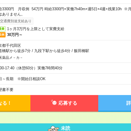
給3300円 月収例 54万円 時給3300円×実働7h40m×週5日×4週+残業10h
はありません。
交通費別途支給あり
1ヶ月3万円を上限として実費支給
通費
30万円～
収例
京都千代田区
道橋駅から徒歩7分
/
九段下駅から徒歩4分
/
飯田橋駅
医薬品メ－カ－
:00-17:40（休憩60分）実働7時間40分
日～長期 ※開始日相談OK
歴書不要
なる！
応募する
詳
未読