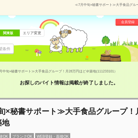
≪7月中旬×秘書サポート≫大手食品グループ
会員登録
エリア変更
関東版
望条件
月中旬×秘書サポート≫大手食品グループ！月28万円ほど＠築地(111233101）
お探しのバイト情報は掲載が終了しました。
旬×秘書サポート≫大手食品グループ！月
築地
験OK
ブランクOK
WEB登録・面接OK