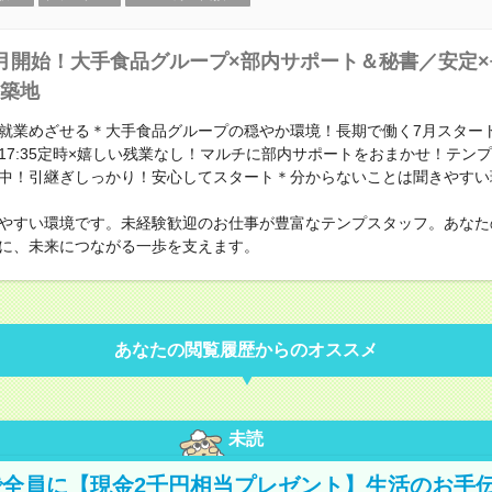
月開始！大手食品グループ×部内サポート＆秘書／安定×長
築地
就業めざせる＊大手食品グループの穏やか環境！長期で働く7月スター
17:35定時×嬉しい残業なし！マルチに部内サポートをおまかせ！テン
中！引継ぎしっかり！安心してスタート＊分からないことは聞きやすい
やすい環境です。未経験歓迎のお仕事が豊富なテンプスタッフ。あなた
に、未来につながる一歩を支えます。
あなたの閲覧履歴からのオススメ
未読
全員に【現金2千円相当プレゼント】生活のお手