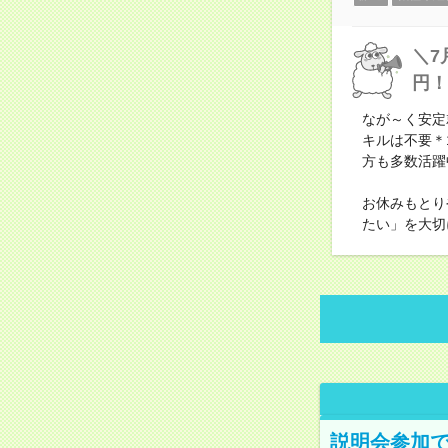
＼7
円！
なが～く安定
キルは不要＊
方も多数活躍
お休みもとり
たい」を大切
説明会参加で