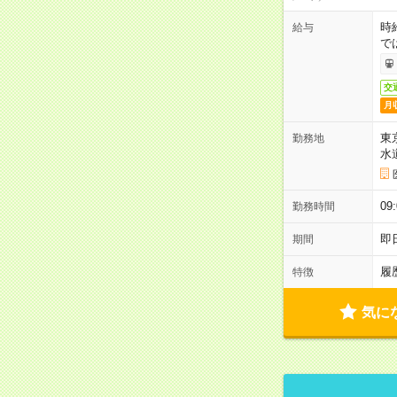
時
給与
で
交
月
東
勤務地
水
09
勤務時間
即
期間
履
特徴
気に