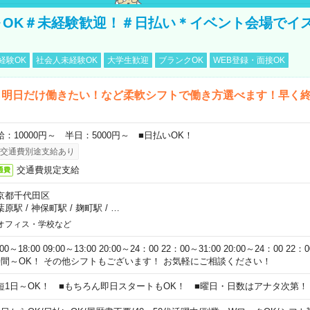
～OK＃未経験歓迎！＃日払い＊イベント会場でイ
経験OK
社会人未経験OK
大学生歓迎
ブランクOK
WEB登録・面接OK
ら明日だけ働きたい！など柔軟シフトで働き方選べます！早く
給：10000円～ 半日：5000円～ ■日払いOK！
交通費別途支給あり
交通費規定支給
通費
京都千代田区
葉原駅
/
神保町駅
/
麹町駅
/
…
オフィス・学校など
:00～18:00 09:00～13:00 20:00～24：00 22：00～31:00 20:00～24：00 2
時間～OK！ その他シフトもございます！ お気軽にご相談ください！
短1日～OK！ ■もちろん即日スタートもOK！ ■曜日・日数はアナタ次第！