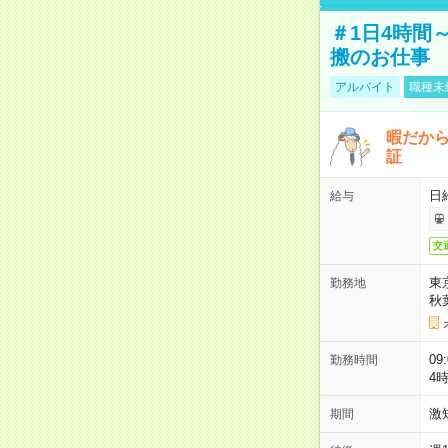
＃1日4時間
搬のお仕事
アルバイト
職種未
暇だか
証
日
給与
交
東
勤務地
秋
09
勤務時間
4
激
期間