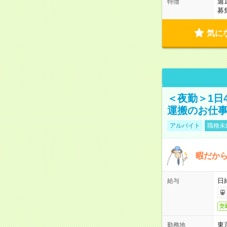
週
特徴
募
気に
＜夜勤＞1日
運搬のお仕
アルバイト
職種未
暇だか
日
給与
交
東
勤務地