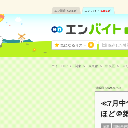
エン派遣
71454
件
エン バイト
82531
件
0
気になるリスト
保存した希
バイトTOP
関東
東京都
中央区
≪7
掲載日 :
2026
/
07
/
02
≪7月中
ほど＠
派遣
職種未経