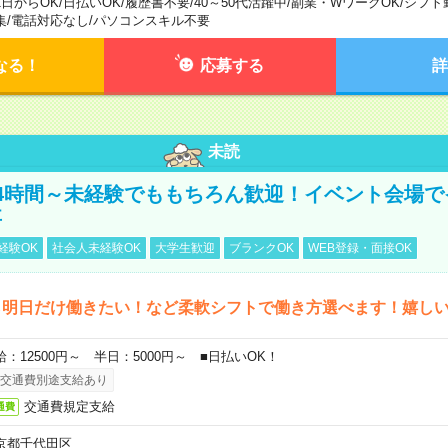
1日からOK
/
日払いOK
/
履歴書不要
/
40～50代活躍中
/
副業・WワークOK
/
シフト
集
/
電話対応なし
/
パソコンスキル不要
なる！
応募する
詳
未読
4時間～未経験でももちろん歓迎！イベント会場で
事
経験OK
社会人未経験OK
大学生歓迎
ブランクOK
WEB登録・面接OK
ら明日だけ働きたい！など柔軟シフトで働き方選べます！嬉し
給：12500円～ 半日：5000円～ ■日払いOK！
交通費別途支給あり
交通費規定支給
通費
京都千代田区