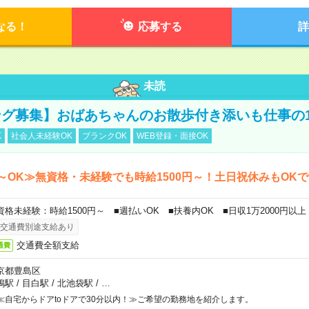
なる！
応募する
詳
未読
グ募集】おばあちゃんのお散歩付き添いも仕事の
K
社会人未経験OK
ブランクOK
WEB登録・面接OK
～OK≫無資格・未経験でも時給1500円～！土日祝休みもOK
資格未経験：時給1500円～ ■週払いOK ■扶養内OK ■日収1万2000円以上
交通費別途支給あり
交通費全額支給
通費
京都豊島区
鴨駅
/
目白駅
/
北池袋駅
/
…
≪自宅からドアtoドアで30分以内！≫ご希望の勤務地を紹介します。