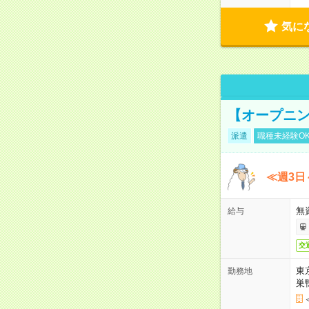
気に
【オープニン
派遣
職種未経験O
≪週3日
無
給与
交
東
勤務地
巣