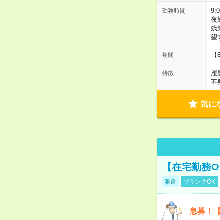
9:
勤務時間
夜
残
望
【
期間
履
特徴
不
気に
【在宅勤務O
派遣
ブランクOK
急募！【