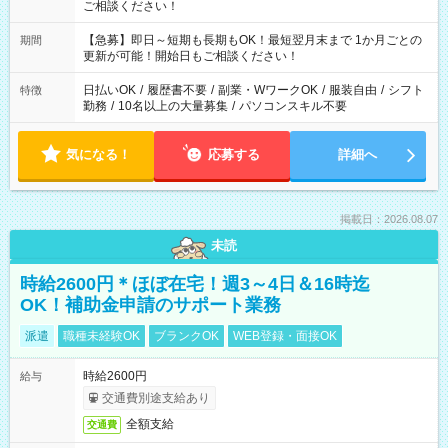
ご相談ください！
【急募】即日～短期も長期もOK！最短翌月末まで 1か月ごとの
期間
更新が可能！開始日もご相談ください！
日払いOK
/
履歴書不要
/
副業・WワークOK
/
服装自由
/
シフト
特徴
勤務
/
10名以上の大量募集
/
パソコンスキル不要
気になる！
応募する
詳細へ
掲載日：2026.08.07
未読
時給2600円＊ほぼ在宅！週3～4日＆16時迄
OK！補助金申請のサポート業務
派遣
職種未経験OK
ブランクOK
WEB登録・面接OK
時給2600円
給与
交通費別途支給あり
全額支給
交通費