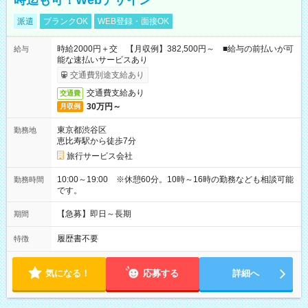
時迄も可！Webデザイン
派遣
ブランクOK
WEB登録・面接OK
時給2000円＋交 【月収例】382,500円～ ■給与の前払いが可
給与
能な速払いサービスあり
交通費別途支給あり
交通費支給あり
交通費
30万円～
月収例
東京都渋谷区
勤務地
恵比寿駅から徒歩7分
旅行サービス会社
10:00～19:00 ※休憩60分。10時～16時の勤務なども相談可能
勤務時間
です。
【急募】即日～長期
期間
履歴書不要
特徴
気になる！
応募する
詳細へ