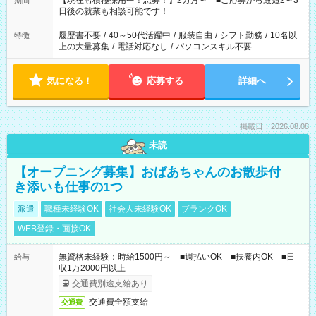
【現在も積極採用中！急募！】2カ月～ ■ご応募から最短2～3
期間
の方へ 今ご覧のお仕事で希望する勤務時間と、もう1つのお仕事
日後の就業も相談可能です！
の勤務時間。 合計で週40時間を超える場合は応募できません。
履歴書不要
/
40～50代活躍中
/
服装自由
/
シフト勤務
/
10名以
特徴
上の大量募集
/
電話対応なし
/
パソコンスキル不要
気になる！
応募する
詳細へ
掲載日：2026.08.08
未読
【オープニング募集】おばあちゃんのお散歩付
き添いも仕事の1つ
派遣
職種未経験OK
社会人未経験OK
ブランクOK
WEB登録・面接OK
無資格未経験：時給1500円～ ■週払いOK ■扶養内OK ■日
給与
収1万2000円以上
交通費別途支給あり
交通費全額支給
交通費