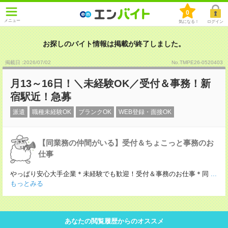
0
メニュー
気になる！
ログイン
お探しのバイト情報は掲載が終了しました。
掲載日 :2026
/
07
/
02
No.TMPE26-0520403
月13～16日！＼未経験OK／受付＆事務！新
宿駅近！急募
派遣
職種未経験OK
ブランクOK
WEB登録・面接OK
【同業務の仲間がいる】受付＆ちょこっと事務のお
仕事
やっぱり安心大手企業＊未経験でも歓迎！受付＆事務のお仕事＊同
...
もっとみる
あなたの閲覧履歴からのオススメ