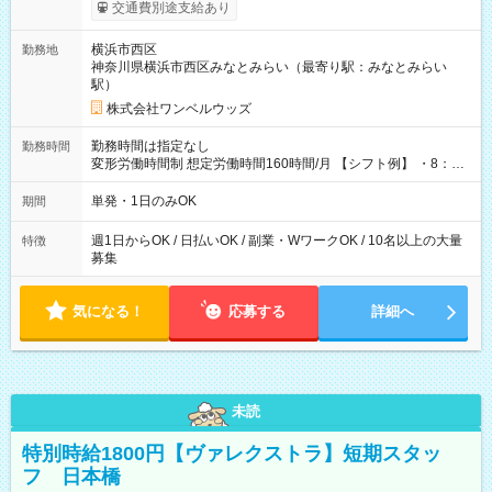
いOK！（規定あり） ┗働いたその日に現金GET♪ お仕事後はコ
交通費別途支給あり
ンビニATMから 日払い分を引き落とせます！ 【試用期間】試
用期間なし
横浜市西区
勤務地
神奈川県横浜市西区みなとみらい（最寄り駅：みなとみらい
駅）
株式会社ワンベルウッズ
勤務時間は指定なし
勤務時間
変形労働時間制 想定労働時間160時間/月 【シフト例】 ・8：00
～21：00
単発・1日のみOK
期間
週1日からOK / 日払いOK / 副業・WワークOK / 10名以上の大量
特徴
募集
気になる！
応募する
詳細へ
未読
特別時給1800円【ヴァレクストラ】短期スタッ
フ 日本橋