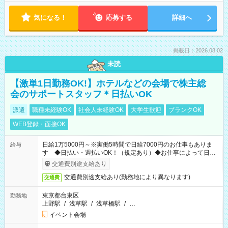
気になる！
応募する
詳細へ
掲載日：2026.08.02
未読
【激単1日勤務OK!】ホテルなどの会場で株主総
会のサポートスタッフ＊日払いOK
派遣
職種未経験OK
社会人未経験OK
大学生歓迎
ブランクOK
WEB登録・面接OK
日給1万5000円～※実働5時間で日給7000円のお仕事もありま
給与
す ◆日払い・週払いOK！（規定あり）◆お仕事によって日給
も異なります
交通費別途支給あり
交通費別途支給あり(勤務地により異なります)
交通費
東京都台東区
勤務地
上野駅
/
浅草駅
/
浅草橋駅
/
…
イベント会場