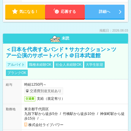
気になる！
応募する
詳細へ
掲載日：2026.08.03
未読
＜日本を代表するバンド＊サカナクション＞ツ
アー公演のサポートバイト＠日本武道館
アルバイト
職種未経験OK
社会人未経験OK
大学生歓迎
ブランクOK
時給1250円～
給与
交通費別途支給あり
支給（規定有り）
交通費
東京都千代田区
勤務地
九段下駅から徒歩5分
/
竹橋駅から徒歩10分
/
神保町駅から徒
歩15分
/
…
株式会社ライブパワー