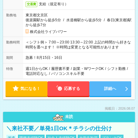
支給（規定有り）
交通費
東京都文京区
勤務地
後楽園駅から徒歩5分
/
水道橋駅から徒歩5分
/
春日(東京都)駅
から徒歩7分
株式会社ライブパワー
＜シフト例＞ 7:00～23:00 13:30～22:00 上記の時間から好きな
勤務時間
時間を選べます！ ※時間は変更となる可能性があります
急募！8月15日・16日
期間
週1日からOK
/
履歴書不要
/
副業・WワークOK
/
シフト勤務
/
特徴
電話対応なし
/
パソコンスキル不要
気になる！
応募する
詳細へ
掲載日：2026.08.07
未読
＼来社不要／単発1日OK＊チラシの仕分け