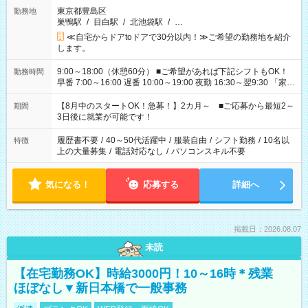
東京都豊島区
勤務地
巣鴨駅
/
目白駅
/
北池袋駅
/
…
≪自宅からドアtoドアで30分以内！≫ご希望の勤務地を紹介
します。
9:00～18:00（休憩60分） ■ご希望があれば下記シフトもOK！
勤務時間
早番 7:00～16:00 遅番 10:00～19:00 夜勤 16:30～翌9:30 「家族
と休みを合わせたい」 「余裕を持って夕飯の準備がしたい」
「できれば残業はしたくない」 など、ご希望を教えてください
【8月中のスタートOK！急募！】2カ月～ ■ご応募から最短2～
期間
ね。 ※Wワーク希望の方へ 今ご覧のお仕事で希望する勤務時間
3日後に就業が可能です！
と、もう1つのお仕事の勤務時間。 合計で週40時間を超える場
合は応募できません。
履歴書不要
/
40～50代活躍中
/
服装自由
/
シフト勤務
/
10名以
特徴
上の大量募集
/
電話対応なし
/
パソコンスキル不要
気になる！
応募する
詳細へ
掲載日：2026.08.07
未読
【在宅勤務OK】時給3000円！10～16時＊残業
ほぼなし▼新日本橋で一般事務