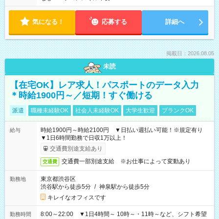
気になる！
応募する
詳細へ
掲載日：2026.08.05
未読
【在宅OK】レア求人！パスポートのデータ入力
＊時給1900円～／短期！すぐ働ける
派遣
職種未経験OK
社会人未経験OK
大学生歓迎
ブランクOK
時給1900円～時給2100円 ▼日払い週払い可能！※規定有り
給与
▼1日6時間勤務で日収1万以上！
交通費別途支給あり
交通費一部別途支給 ※お仕事によって変動あり
交通費
東京都渋谷区
勤務地
渋谷駅から徒歩5分
/
神泉駅から徒歩5分
キレイなオフィスです
8:00～22:00 ▼1日4時間～ 10時～・11時～など、シフト希望
勤務時間