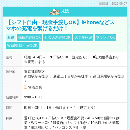
掲載日：2026.08.07
未読
【シフト自由・現金手渡しOK】iPhoneなどス
マホの充電を繋げるだけ！
派遣
職種未経験OK
社会人未経験OK
大学生歓迎
ブランクOK
WEB登録・面接OK
時給1414円～ ▼日払いOK（規定あり） ■初勤務手当あり
給与
※規定による
東京都新宿区
勤務地
新宿駅から徒歩
/
新宿三丁目駅から徒歩
/
高田馬場駅から徒歩
/
…
物流企業
9:00～18:00
勤務時間
即日～OK！ 1日～働けます＾＾（規定あり）
期間
週1日からOK
/
日払いOK
/
履歴書不要
/
40～50代活躍中
/
副
特徴
業・WワークOK
/
服装自由
/
シフト勤務
/
10名以上の大量募
集
/
電話対応なし
/
パソコンスキル不要