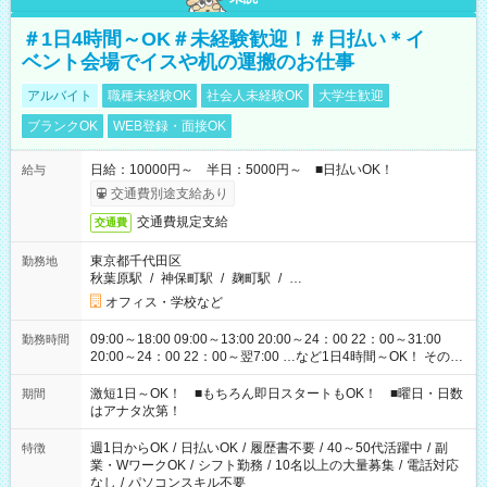
＃1日4時間～OK＃未経験歓迎！＃日払い＊イ
ベント会場でイスや机の運搬のお仕事
アルバイト
職種未経験OK
社会人未経験OK
大学生歓迎
ブランクOK
WEB登録・面接OK
日給：10000円～ 半日：5000円～ ■日払いOK！
給与
交通費別途支給あり
交通費規定支給
交通費
東京都千代田区
勤務地
秋葉原駅
/
神保町駅
/
麹町駅
/
…
オフィス・学校など
09:00～18:00 09:00～13:00 20:00～24：00 22：00～31:00
勤務時間
20:00～24：00 22：00～翌7:00 …など1日4時間～OK！ その他
シフトもございます！ お気軽にご相談ください！
激短1日～OK！ ■もちろん即日スタートもOK！ ■曜日・日数
期間
はアナタ次第！
週1日からOK
/
日払いOK
/
履歴書不要
/
40～50代活躍中
/
副
特徴
業・WワークOK
/
シフト勤務
/
10名以上の大量募集
/
電話対応
なし
/
パソコンスキル不要