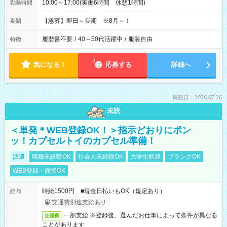
10:00～17:00(実働6時間 休憩1時間)
勤務時間
【急募】即日～長期 ※8月～！
期間
履歴書不要
/
40～50代活躍中
/
服装自由
特徴
気になる！
応募する
詳細へ
掲載日：2026.07.26
未読
＜単発＊WEB登録OK！＞指示どおりにポン
ッ！カプセルトイのカプセル準備！
派遣
職種未経験OK
社会人未経験OK
大学生歓迎
ブランクOK
WEB登録・面接OK
時給1500円 ■現金日払いもOK（規定あり）
給与
交通費別途支給あり
一部支給 ※登録後、選んだお仕事によって条件が異なる
交通費
ことがあります