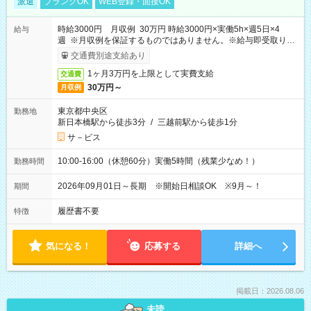
派遣
ブランクOK
WEB登録・面接OK
時給3000円 月収例 30万円 時給3000円×実働5h×週5日×4
給与
週 ※月収例を保証するものではありません。※給与即受取りサ
ービス利用可（利用条件有）
交通費別途支給あり
1ヶ月3万円を上限として実費支給
交通費
30万円～
月収例
東京都中央区
勤務地
新日本橋駅から徒歩3分
/
三越前駅から徒歩1分
サ－ビス
10:00-16:00（休憩60分）実働5時間（残業少なめ！）
勤務時間
2026年09月01日～長期 ※開始日相談OK ※9月～！
期間
履歴書不要
特徴
気になる！
応募する
詳細へ
掲載日：2026.08.06
未読