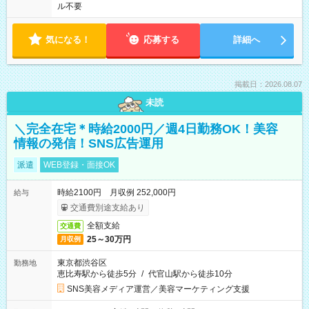
ル不要
気になる！
応募する
詳細へ
掲載日：2026.08.07
未読
＼完全在宅＊時給2000円／週4日勤務OK！美容
情報の発信！SNS広告運用
派遣
WEB登録・面接OK
時給2100円 月収例 252,000円
給与
交通費別途支給あり
全額支給
交通費
25～30万円
月収例
東京都渋谷区
勤務地
恵比寿駅から徒歩5分
/
代官山駅から徒歩10分
SNS美容メディア運営／美容マーケティング支援