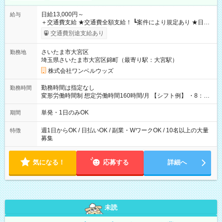
日給13,000円～
給与
＋交通費支給 ★交通費全額支給！ ┗案件により規定あり ★日払
いOK！（規定あり） ┗働いたその日に現金GET♪ お仕事後はコ
交通費別途支給あり
ンビニATMから 日払い分を引き落とせます！ 【試用期間】試
用期間なし
さいたま市大宮区
勤務地
埼玉県さいたま市大宮区錦町（最寄り駅：大宮駅）
株式会社ワンベルウッズ
勤務時間は指定なし
勤務時間
変形労働時間制 想定労働時間160時間/月 【シフト例】 ・8：00
～21：00
単発・1日のみOK
期間
週1日からOK / 日払いOK / 副業・WワークOK / 10名以上の大量
特徴
募集
気になる！
応募する
詳細へ
未読