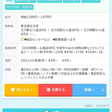
派遣
職種未経験OK
社会人未経験OK
大学生歓迎
ブランクOK
WEB登録・面接OK
時給1,500円～1,875円
給与
東京都立川市
勤務地
立川駅から徒歩5分
/
立川北駅から徒歩5分
/
立川南駅から徒
歩5分
/
…
■物流センターなど ■勤務地選べます
【1日3時間～も相談OK!】午前中のみや18時以降などのシフト
勤務時間
あり！ シフト例 ▼9:00～12:00 ▼9:00～17:00 ▼10:00～19:00
▼18:00～21:00
1日だけの単発OK！＃8月～ ＃9月～
期間
週1日からOK
/
日払いOK
/
40～50代活躍中
/
副業・Wワーク
特徴
OK
/
服装自由
/
シフト勤務
/
10名以上の大量募集
/
電話対応な
し
/
パソコンスキル不要
気になる！
応募する
詳細へ
掲載日：2026.08.07