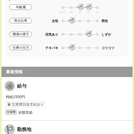
年齢層
20代
30
40
50
60
男女比率
女性
男性
職場の様子
活気あり
しずか
仕事の仕方
テキパキ
コツコツ
募集情報
給与
時給1500円
交通費別途支給あり
全額支給
交通費
勤務地