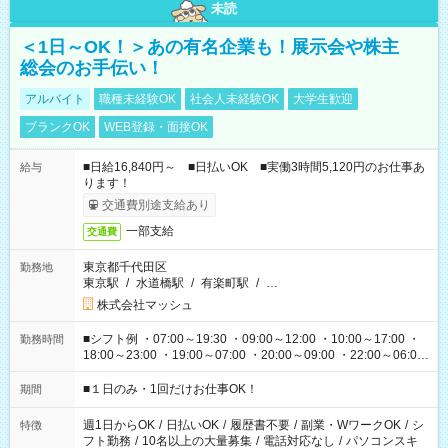
未読
＜1日～OK！＞あの有名企業も！展示会や株主
総会のお手伝い！
アルバイト
職種未経験OK
社会人未経験OK
大学生歓迎
ブランクOK
WEB登録・面接OK
■日給16,840円～ ■日払いOK ■実働3時間5,120円のお仕事あ
給与
ります！
交通費別途支給あり
一部支給
交通費
東京都千代田区
勤務地
東京駅
/
水道橋駅
/
有楽町駅
/
…
株式会社マッシュ
■シフト例 ・07:00～19:30 ・09:00～12:00 ・10:00～17:00 ・
勤務時間
18:00～23:00 ・19:00～07:00 ・20:00～09:00 ・22:00～06:00
etc ★最短で3時間で5,120円のお仕事から 15時間で2万円近く稼
げるお仕事も！ ご希望のお時間に合わせてご紹介！ ※シフトは
■１日のみ・1回だけお仕事OK！
期間
現場によって異なります。 ※勿論、休憩時間はあるのでご安心
ください！
週1日からOK
/
日払いOK
/
履歴書不要
/
副業・WワークOK
/
シ
特徴
フト勤務
/
10名以上の大量募集
/
電話対応なし
/
パソコンスキ