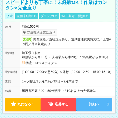
スピードよりも丁寧に！未経験OK！作業はカン
タン×完全座り
派遣
職種未経験OK
ブランクOK
WEB登録・面接OK
時給1500円
給与
交通費別途支給あり
実費支給／当社規定あり。通勤交通費実費支払／上限4
交通費
万円／月※規定あり
埼玉県加須市
勤務地
加須駅から車10分
/
久喜駅から車20分
/
鴻巣駅から車20分
物流・ロジスティクス
(1)09:00-17:00(休憩60分) ※休憩（12:00-12:50、15:00-15:10）
勤務時間
1ヶ月以上3ヶ月未満／即日～9月末まで
期間
履歴書不要
/
40～50代活躍中
/
10名以上の大量募集
特徴
気になる！
応募する
詳細へ