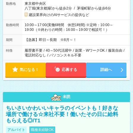
東京都中央区
勤務地
八丁堀(東京都)駅から徒歩2分
/
茅場町駅から徒歩6分
建設業界向けのAIサービスの提供など
10:00～17:00(実働6時間 休憩1時間) ※定時：10:00～
勤務時間
19:00（※終わりの時間：16:00～19:00で相談可！）
【急募】即日～長期 ※8月～！
期間
履歴書不要
/
40～50代活躍中
/
副業・WワークOK
/
服装自由
/
特徴
電話対応なし
/
パソコンスキル不要
気になる！
応募する
詳細へ
未読
ちいさいかわいいキャラのイベントも！好きな
場所で働ける☆来社不要！働いたその日に給料
もらえる◎/T1
アルバイト
職種未経験OK