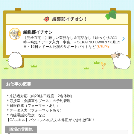
編集部イチオシ
【完全在宅！】難しい業務なし＆電話なし！ゆっくりの11
時～時短＊データ入力・事務、＜SEKAI NO OWARI＊8月15
日・16日＞ドーム公演のサポートバイトなど
(8/7UP!)
お仕事の概要
＊来訪者対応（約20組/日程度、2名体制）
＊応接室（会議室やブース）の予約管理
＊日報作成（フォーマットあり）
＊データ入力（フォーマットあり）
＊内線電話の取次 など
【OAスキル】パソコンへの入力＆修正ができればOK！
職場の雰囲気