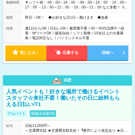
▼シフト例 ・08：00～19：00 ・09：00～18：00 ・10：00～
勤務時間
17：00 ・13：00～22：00 ・16：00～21：00 など多数！ ※お
仕事により勤務時間が異なります
即日～OK！ ◆お好きな日1日～働けます ◆急募
期間
週1日からOK
/
日払いOK
/
履歴書不要
/
40～50代活躍中
/
副
特徴
業・WワークOK
/
服装自由
/
シフト勤務
/
10名以上の大量募
集
/
電話対応なし
/
パソコンスキル不要
気になる！
応募する
詳細へ
未読
人気イベントも！好きな場所で働けるイベント
スタッフ☆来社不要！働いたその日に給料もら
える日払い/T1
アルバイト
職種未経験OK
日給13,000円～
給与
＋交通費支給 ★交通費全額支給！ ┗案件により規定あり ★日払