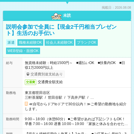
掲載日：2026.08.08
未読
説明会参加で全員に【現金2千円相当プレゼン
ト】生活のお手伝い
派遣
職種未経験OK
社会人未経験OK
ブランクOK
WEB登録・面接OK
無資格未経験：時給1500円～ ■週払いOK ■扶養内OK ■日
給与
収1万2000円以上
交通費別途支給あり
交通費全額支給
交通費
東京都世田谷区
勤務地
三軒茶屋駅
/
世田谷駅
/
下高井戸駅
/
…
≪自宅からドアtoドアで30分以内！≫ご希望の勤務地を紹介
します。
9:00～18:00（休憩60分） ■ご希望があれば下記シフトもOK！
勤務時間
早番 7:00～16:00 遅番 10:00～19:00 「家族と休みを合わせた
い」 「余裕を持って夕飯の準備がしたい」 「できれば残業はし
たくない」 など、ご希望を教えてくださいね。 ※Wワーク希望