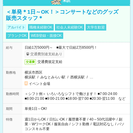
未読
＜単発＊1日～OK！＞コンサートなどのグッズ
販売スタッフ＊
アルバイト
職種未経験OK
社会人未経験OK
大学生歓迎
ブランクOK
WEB登録・面接OK
日給1万5000円～ ■最大で日給2万8500円！
給与
交通費別途支給あり
交通費規定支給
交通費
横浜市西区
勤務地
横浜駅
/
みなとみらい駅
/
西横浜駅
/
…
イベント会場
＜シフト例＞ いろいろなシフトで働けます！ ■7:00-24:00
勤務時間
■8:00-21:00 ■9:00-21:00 ■18:00-翌7:00 ■20:30-翌11:00 など
単発1日～OK!
期間
週1日からOK
/
日払いOK
/
履歴書不要
/
40～50代活躍中
/
副
特徴
業・WワークOK
/
服装自由
/
シフト勤務
/
電話対応なし
/
パソ
コンスキル不要