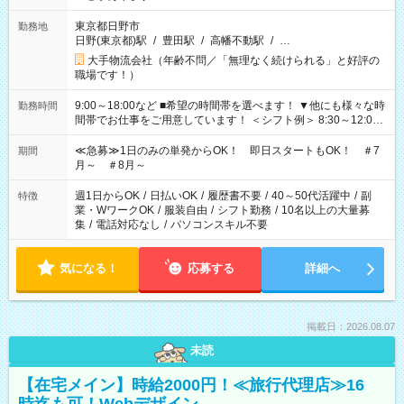
東京都日野市
勤務地
日野(東京都)駅
/
豊田駅
/
高幡不動駅
/
…
大手物流会社（年齢不問／「無理なく続けられる」と好評の
職場です！）
9:00～18:00など ■希望の時間帯を選べます！ ▼他にも様々な時
勤務時間
間帯でお仕事をご用意しています！ ＜シフト例＞ 8:30～12:00
17:00～22:00 13:00～22:00 22:00～翌6:00 など
≪急募≫1日のみの単発からOK！ 即日スタートもOK！ ＃7
期間
月～ ＃8月～
週1日からOK
/
日払いOK
/
履歴書不要
/
40～50代活躍中
/
副
特徴
業・WワークOK
/
服装自由
/
シフト勤務
/
10名以上の大量募
集
/
電話対応なし
/
パソコンスキル不要
気になる！
応募する
詳細へ
掲載日：2026.08.07
未読
【在宅メイン】時給2000円！≪旅行代理店≫16