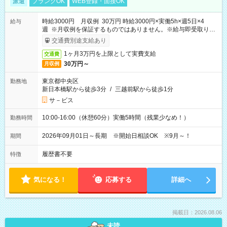
派遣
ブランクOK
WEB登録・面接OK
時給3000円 月収例 30万円 時給3000円×実働5h×週5日×4
給与
週 ※月収例を保証するものではありません。※給与即受取りサ
ービス利用可（利用条件有）
交通費別途支給あり
1ヶ月3万円を上限として実費支給
交通費
30万円～
月収例
東京都中央区
勤務地
新日本橋駅から徒歩3分
/
三越前駅から徒歩1分
サ－ビス
10:00-16:00（休憩60分）実働5時間（残業少なめ！）
勤務時間
2026年09月01日～長期 ※開始日相談OK ※9月～！
期間
履歴書不要
特徴
気になる！
応募する
詳細へ
掲載日：2026.08.06
未読