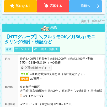
気になる！
応募する
詳細へ
掲載日：2026.08.07
未読
【NTTグループ】＼フルリモOK／月56万↑モニ
タリング検討・検証など
派遣
ブランクOK
WEB登録・面接OK
時給3,400円【月収例】約569,000円（時給3,400円×実働
給与
7.50h×21日+残業10h）+交通費
交通費別途支給あり
○通勤交通費の支給あり（当社規定による）
交通費
30万円～
月収例
東京都千代田区
勤務地
大手町(東京都)駅から徒歩2分
/
東京駅から徒歩8分
/
三越前駅
●NTTグループ●
★9:00～17:30（休憩時間 12:00～13:00）
勤務時間