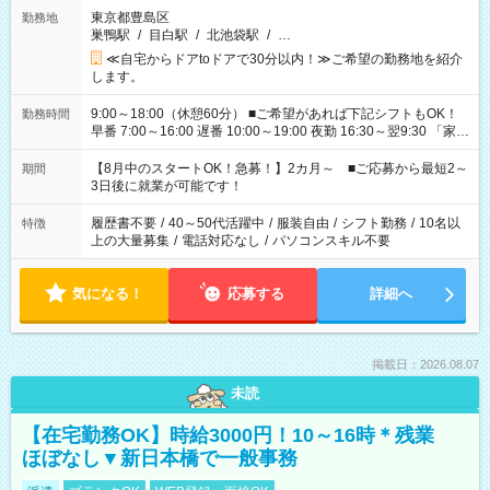
東京都豊島区
勤務地
巣鴨駅
/
目白駅
/
北池袋駅
/
…
≪自宅からドアtoドアで30分以内！≫ご希望の勤務地を紹介
します。
9:00～18:00（休憩60分） ■ご希望があれば下記シフトもOK！
勤務時間
早番 7:00～16:00 遅番 10:00～19:00 夜勤 16:30～翌9:30 「家族
と休みを合わせたい」 「余裕を持って夕飯の準備がしたい」
「できれば残業はしたくない」 など、ご希望を教えてください
【8月中のスタートOK！急募！】2カ月～ ■ご応募から最短2～
期間
ね。 ※Wワーク希望の方へ 今ご覧のお仕事で希望する勤務時間
3日後に就業が可能です！
と、もう1つのお仕事の勤務時間。 合計で週40時間を超える場
合は応募できません。
履歴書不要
/
40～50代活躍中
/
服装自由
/
シフト勤務
/
10名以
特徴
上の大量募集
/
電話対応なし
/
パソコンスキル不要
気になる！
応募する
詳細へ
掲載日：2026.08.07
未読
【在宅勤務OK】時給3000円！10～16時＊残業
ほぼなし▼新日本橋で一般事務