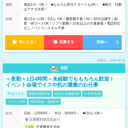
激短1日～OK！ ■もちろん即日スタートもOK！ ■曜日・日数
期間
はアナタ次第！
週1日からOK
/
日払いOK
/
履歴書不要
/
40～50代活躍中
/
副
特徴
業・WワークOK
/
シフト勤務
/
10名以上の大量募集
/
電話対応
なし
/
パソコンスキル不要
気になる！
応募する
詳細へ
掲載日：2026.08.05
未読
＜夜勤＞1日4時間～未経験でももちろん歓迎！
イベント会場でイスや机の運搬のお仕事
アルバイト
職種未経験OK
社会人未経験OK
大学生歓迎
ブランクOK
WEB登録・面接OK
日給：12500円～ 半日：5000円～ ■日払いOK！
給与
交通費別途支給あり
交通費規定支給
交通費