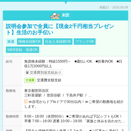
掲載日：2026.08.08
未読
説明会参加で全員に【現金2千円相当プレゼン
ト】生活のお手伝い
派遣
職種未経験OK
社会人未経験OK
ブランクOK
WEB登録・面接OK
無資格未経験：時給1500円～ ■週払いOK ■扶養内OK ■日
給与
収1万2000円以上
交通費別途支給あり
交通費全額支給
交通費
東京都世田谷区
勤務地
三軒茶屋駅
/
世田谷駅
/
下高井戸駅
/
…
≪自宅からドアtoドアで30分以内！≫ご希望の勤務地を紹介
します。
9:00～18:00（休憩60分） ■ご希望があれば下記シフトもOK！
勤務時間
早番 7:00～16:00 遅番 10:00～19:00 「家族と休みを合わせた
い」 「余裕を持って夕飯の準備がしたい」 「できれば残業はし
たくない」 など、ご希望を教えてくださいね。 ※Wワーク希望