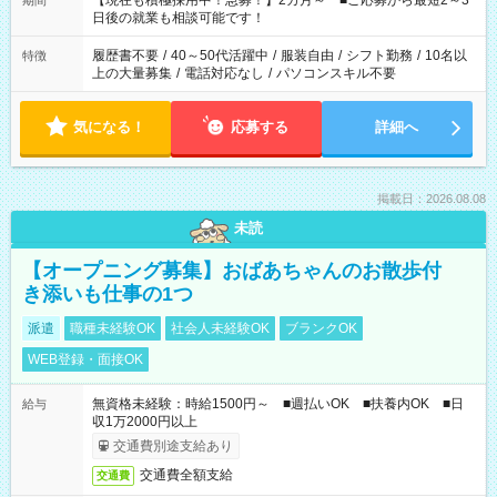
【現在も積極採用中！急募！】2カ月～ ■ご応募から最短2～3
期間
の方へ 今ご覧のお仕事で希望する勤務時間と、もう1つのお仕事
日後の就業も相談可能です！
の勤務時間。 合計で週40時間を超える場合は応募できません。
履歴書不要
/
40～50代活躍中
/
服装自由
/
シフト勤務
/
10名以
特徴
上の大量募集
/
電話対応なし
/
パソコンスキル不要
気になる！
応募する
詳細へ
掲載日：2026.08.08
未読
【オープニング募集】おばあちゃんのお散歩付
き添いも仕事の1つ
派遣
職種未経験OK
社会人未経験OK
ブランクOK
WEB登録・面接OK
無資格未経験：時給1500円～ ■週払いOK ■扶養内OK ■日
給与
収1万2000円以上
交通費別途支給あり
交通費全額支給
交通費