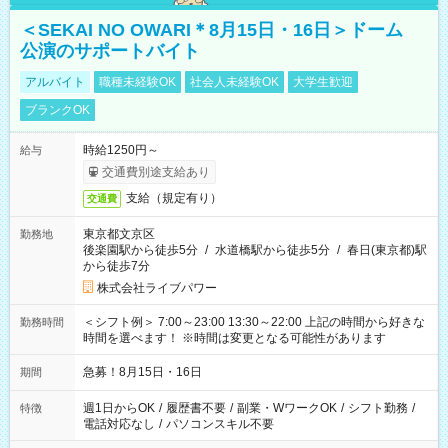
＜SEKAI NO OWARI＊8月15日・16日＞ドーム
公演のサポートバイト
アルバイト
職種未経験OK
社会人未経験OK
大学生歓迎
ブランクOK
時給1250円～
給与
交通費別途支給あり
支給（規定有り）
交通費
東京都文京区
勤務地
後楽園駅から徒歩5分
/
水道橋駅から徒歩5分
/
春日(東京都)駅
から徒歩7分
株式会社ライブパワー
＜シフト例＞ 7:00～23:00 13:30～22:00 上記の時間から好きな
勤務時間
時間を選べます！ ※時間は変更となる可能性があります
急募！8月15日・16日
期間
週1日からOK
/
履歴書不要
/
副業・WワークOK
/
シフト勤務
/
特徴
電話対応なし
/
パソコンスキル不要