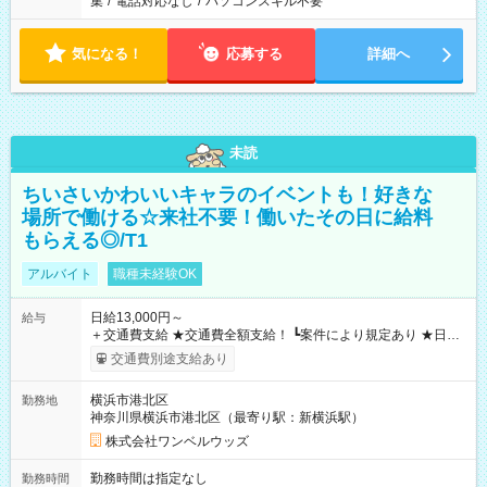
集
/
電話対応なし
/
パソコンスキル不要
気になる！
応募する
詳細へ
未読
ちいさいかわいいキャラのイベントも！好きな
場所で働ける☆来社不要！働いたその日に給料
もらえる◎/T1
アルバイト
職種未経験OK
日給13,000円～
給与
＋交通費支給 ★交通費全額支給！ ┗案件により規定あり ★日払
いOK！（規定あり） ┗働いたその日に現金GET♪ お仕事後はコ
交通費別途支給あり
ンビニATMから 日払い分を引き落とせます！ 【試用期間】試
用期間なし
横浜市港北区
勤務地
神奈川県横浜市港北区（最寄り駅：新横浜駅）
株式会社ワンベルウッズ
勤務時間は指定なし
勤務時間