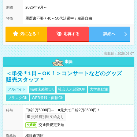
2026年9月～
期間
履歴書不要
/
40～50代活躍中
/
服装自由
特徴
気になる！
応募する
詳細へ
掲載日：2026.08.07
未読
＜単発＊1日～OK！＞コンサートなどのグッズ
販売スタッフ＊
アルバイト
職種未経験OK
社会人未経験OK
大学生歓迎
ブランクOK
WEB登録・面接OK
日給1万5000円～ ■最大で日給2万8500円！
給与
交通費別途支給あり
交通費規定支給
交通費
横浜市西区
勤務地