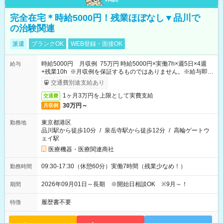
完全在宅＊時給5000円！残業ほぼなし▼品川で
の治験関連
派遣
ブランクOK
WEB登録・面接OK
時給5000円 月収例 75万円 時給5000円×実働7h×週5日×4週
給与
+残業10h ※月収例を保証するものではありません。※給与即受
取りサービス利用可（利用条件有）
交通費別途支給あり
1ヶ月3万円を上限として実費支給
交通費
30万円～
月収例
東京都港区
勤務地
品川駅から徒歩10分
/
泉岳寺駅から徒歩12分
/
高輪ゲートウ
ェイ駅
医療機器・医療関連商社
09:30-17:30（休憩60分）実働7時間（残業少なめ！）
勤務時間
2026年09月01日～長期 ※開始日相談OK ※9月～！
期間
履歴書不要
特徴