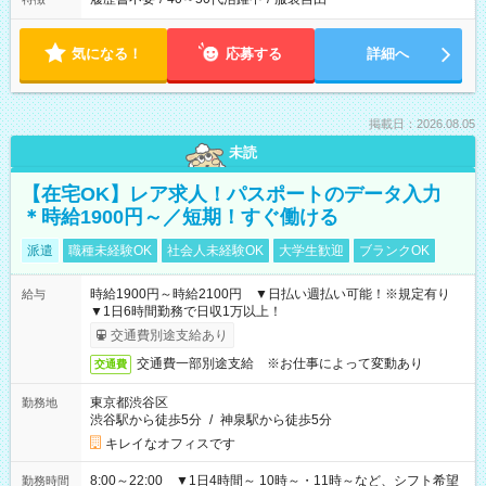
気になる！
応募する
詳細へ
掲載日：2026.08.05
未読
【在宅OK】レア求人！パスポートのデータ入力
＊時給1900円～／短期！すぐ働ける
派遣
職種未経験OK
社会人未経験OK
大学生歓迎
ブランクOK
時給1900円～時給2100円 ▼日払い週払い可能！※規定有り
給与
▼1日6時間勤務で日収1万以上！
交通費別途支給あり
交通費一部別途支給 ※お仕事によって変動あり
交通費
東京都渋谷区
勤務地
渋谷駅から徒歩5分
/
神泉駅から徒歩5分
キレイなオフィスです
8:00～22:00 ▼1日4時間～ 10時～・11時～など、シフト希望
勤務時間