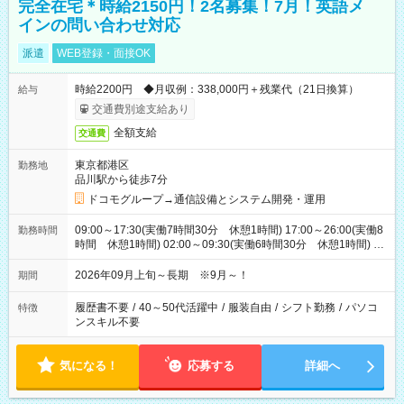
完全在宅＊時給2150円！2名募集！7月！英語メ
インの問い合わせ対応
派遣
WEB登録・面接OK
時給2200円 ◆月収例：338,000円＋残業代（21日換算）
給与
交通費別途支給あり
全額支給
交通費
東京都港区
勤務地
品川駅から徒歩7分
ドコモグループ→通信設備とシステム開発・運用
09:00～17:30(実働7時間30分 休憩1時間) 17:00～26:00(実働8
勤務時間
時間 休憩1時間) 02:00～09:30(実働6時間30分 休憩1時間) ※
日勤は就業時間1/夜勤は就業時間2.3を連続で行って頂きます
2026年09月上旬～長期 ※9月～！
期間
履歴書不要
/
40～50代活躍中
/
服装自由
/
シフト勤務
/
パソコ
特徴
ンスキル不要
気になる！
応募する
詳細へ