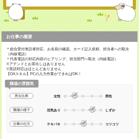
お仕事の概要
＊総合受付来訪者対応、お名前の確認、カード記入依頼、担当者への取次
（内線電話）
＊代表電話の対応内容のヒアリング、担当部門へ取次（内線電話）
※アテンドとお茶出しはありません
※英語対応はほとんどありません
【OAスキル】PCの入力作業ができればOK！
職場の雰囲気
男女比率
女性
男性
職場の様子
活気あり
しずか
仕事の仕方
テキパキ
コツコツ