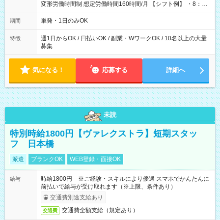
変形労働時間制 想定労働時間160時間/月 【シフト例】 ・8：00
～21：00
単発・1日のみOK
期間
週1日からOK / 日払いOK / 副業・WワークOK / 10名以上の大量
特徴
募集
気になる！
応募する
詳細へ
未読
特別時給1800円【ヴァレクストラ】短期スタッ
フ 日本橋
派遣
ブランクOK
WEB登録・面接OK
時給1800円 ※ご経験・スキルにより優遇 スマホでかんたんに
給与
前払いで給与が受け取れます（※上限、条件あり）
交通費別途支給あり
交通費全額支給（規定あり）
交通費