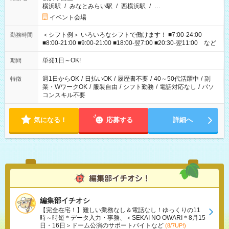
横浜駅
/
みなとみらい駅
/
西横浜駅
/
…
イベント会場
＜シフト例＞ いろいろなシフトで働けます！ ■7:00-24:00
勤務時間
■8:00-21:00 ■9:00-21:00 ■18:00-翌7:00 ■20:30-翌11:00 など
単発1日～OK!
期間
週1日からOK
/
日払いOK
/
履歴書不要
/
40～50代活躍中
/
副
特徴
業・WワークOK
/
服装自由
/
シフト勤務
/
電話対応なし
/
パソ
コンスキル不要
気になる！
応募する
詳細へ
編集部イチオシ
【完全在宅！】難しい業務なし＆電話なし！ゆっくりの11
時～時短＊データ入力・事務、＜SEKAI NO OWARI＊8月15
日・16日＞ドーム公演のサポートバイトなど
(8/7UP!)