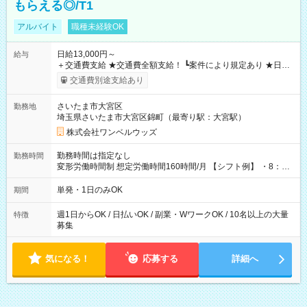
もらえる◎/T1
アルバイト
職種未経験OK
日給13,000円～
給与
＋交通費支給 ★交通費全額支給！ ┗案件により規定あり ★日払
いOK！（規定あり） ┗働いたその日に現金GET♪ お仕事後はコ
交通費別途支給あり
ンビニATMから 日払い分を引き落とせます！ 【試用期間】試
用期間なし
さいたま市大宮区
勤務地
埼玉県さいたま市大宮区錦町（最寄り駅：大宮駅）
株式会社ワンベルウッズ
勤務時間は指定なし
勤務時間
変形労働時間制 想定労働時間160時間/月 【シフト例】 ・8：00
～21：00
単発・1日のみOK
期間
週1日からOK / 日払いOK / 副業・WワークOK / 10名以上の大量
特徴
募集
気になる！
応募する
詳細へ