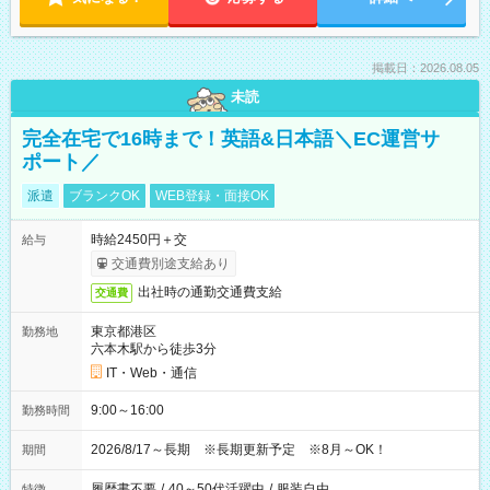
掲載日：2026.08.05
未読
完全在宅で16時まで！英語&日本語＼EC運営サ
ポート／
派遣
ブランクOK
WEB登録・面接OK
時給2450円＋交
給与
交通費別途支給あり
出社時の通勤交通費支給
交通費
東京都港区
勤務地
六本木駅から徒歩3分
IT・Web・通信
9:00～16:00
勤務時間
2026/8/17～長期 ※長期更新予定 ※8月～OK！
期間
履歴書不要
/
40～50代活躍中
/
服装自由
特徴