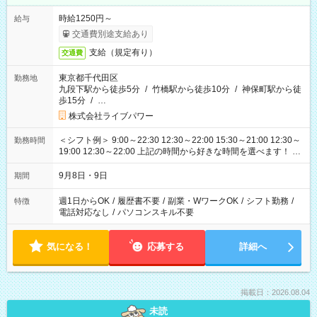
時給1250円～
給与
交通費別途支給あり
支給（規定有り）
交通費
東京都千代田区
勤務地
九段下駅から徒歩5分
/
竹橋駅から徒歩10分
/
神保町駅から徒
歩15分
/
…
株式会社ライブパワー
＜シフト例＞ 9:00～22:30 12:30～22:00 15:30～21:00 12:30～
勤務時間
19:00 12:30～22:00 上記の時間から好きな時間を選べます！ ※
時間は変更となる可能性があります
9月8日・9日
期間
週1日からOK
/
履歴書不要
/
副業・WワークOK
/
シフト勤務
/
特徴
電話対応なし
/
パソコンスキル不要
気になる！
応募する
詳細へ
掲載日：2026.08.04
未読