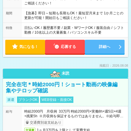
ご相談ください！
【急募】即日～短期も長期もOK！最短翌月末まで 1か月ごとの
期間
更新が可能！開始日もご相談ください！
日払いOK
/
履歴書不要
/
副業・WワークOK
/
服装自由
/
シフト
特徴
勤務
/
10名以上の大量募集
/
パソコンスキル不要
気になる！
応募する
詳細へ
掲載日：2026.08.08
未読
完全在宅＊時給2000円！ショート動画の映像編
集やテロップ確認
派遣
ブランクOK
WEB登録・面接OK
時給2000円 月収例 33万円 時給2000円×実働8h×週5日×4週
給与
+残業5h ※月収例を保証するものではありません。※給与即受
取りサービス利用可（利用条件有）
交通費別途支給あり
1ヶ月3万円を上限として実費支給
交通費