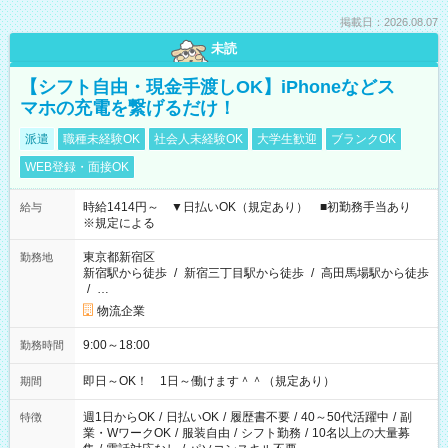
掲載日：2026.08.07
未読
【シフト自由・現金手渡しOK】iPhoneなどス
マホの充電を繋げるだけ！
派遣
職種未経験OK
社会人未経験OK
大学生歓迎
ブランクOK
WEB登録・面接OK
時給1414円～ ▼日払いOK（規定あり） ■初勤務手当あり
給与
※規定による
東京都新宿区
勤務地
新宿駅から徒歩
/
新宿三丁目駅から徒歩
/
高田馬場駅から徒歩
/
…
物流企業
9:00～18:00
勤務時間
即日～OK！ 1日～働けます＾＾（規定あり）
期間
週1日からOK
/
日払いOK
/
履歴書不要
/
40～50代活躍中
/
副
特徴
業・WワークOK
/
服装自由
/
シフト勤務
/
10名以上の大量募