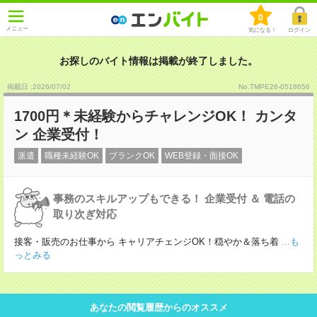
0
メニュー
気になる！
ログイン
お探しのバイト情報は掲載が終了しました。
掲載日 :2026
/
07
/
02
No.TMPE26-0518656
1700円＊未経験からチャレンジOK！ カンタ
ン 企業受付！
派遣
職種未経験OK
ブランクOK
WEB登録・面接OK
事務のスキルアップもできる！ 企業受付 ＆ 電話の
取り次ぎ対応
接客・販売のお仕事から キャリアチェンジOK！穏やか＆落ち着
...も
っとみる
あなたの閲覧履歴からのオススメ