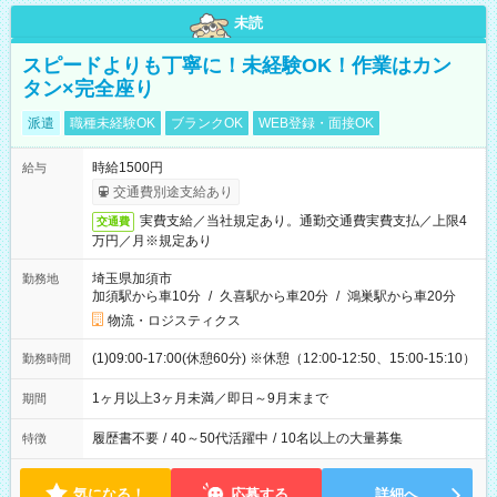
未読
スピードよりも丁寧に！未経験OK！作業はカン
タン×完全座り
派遣
職種未経験OK
ブランクOK
WEB登録・面接OK
時給1500円
給与
交通費別途支給あり
実費支給／当社規定あり。通勤交通費実費支払／上限4
交通費
万円／月※規定あり
埼玉県加須市
勤務地
加須駅から車10分
/
久喜駅から車20分
/
鴻巣駅から車20分
物流・ロジスティクス
(1)09:00-17:00(休憩60分) ※休憩（12:00-12:50、15:00-15:10）
勤務時間
1ヶ月以上3ヶ月未満／即日～9月末まで
期間
履歴書不要
/
40～50代活躍中
/
10名以上の大量募集
特徴
気になる！
応募する
詳細へ