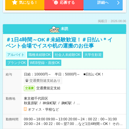
気になる！
応募する
詳細へ
掲載日：2026.08.06
未読
＃1日4時間～OK＃未経験歓迎！＃日払い＊イ
ベント会場でイスや机の運搬のお仕事
アルバイト
職種未経験OK
社会人未経験OK
大学生歓迎
ブランクOK
WEB登録・面接OK
日給：10000円～ 半日：5000円～ ■日払いOK！
給与
交通費別途支給あり
交通費規定支給
交通費
東京都千代田区
勤務地
秋葉原駅
/
神保町駅
/
麹町駅
/
…
オフィス・学校など
09:00～18:00 09:00～13:00 20:00～24：00 22：00～31:00
勤務時間
20:00～24：00 22：00～翌7:00 …など1日4時間～OK！ その他
シフトもございます！ お気軽にご相談ください！