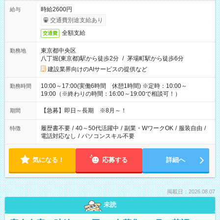
時給2600円
給与
交通費別途支給あり
全額支給
交通費
東京都中央区
勤務地
八丁堀(東京都)駅から徒歩2分
/
茅場町駅から徒歩6分
建設業界向けのAIサービスの提供など
10:00～17:00(実働6時間 休憩1時間) ※定時：10:00～
勤務時間
19:00（※終わりの時間：16:00～19:00で相談可！）
【急募】即日～長期 ※8月～！
期間
履歴書不要
/
40～50代活躍中
/
副業・WワークOK
/
服装自由
/
特徴
電話対応なし
/
パソコンスキル不要
気になる！
応募する
詳細へ
掲載日：2026.08.07
未読