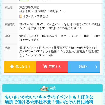
東京都千代田区
勤務地
秋葉原駅
/
神保町駅
/
麹町駅
/
…
オフィス・学校など
20:00～24：00 22：00～翌7:00 …など1日4時間～OK！ その他
勤務時間
シフトもございます！ お気軽にご相談ください！
激短1日～OK！ ■もちろん即日スタートもOK！ ■曜日・日数
期間
はアナタ次第！
週1日からOK
/
日払いOK
/
履歴書不要
/
40～50代活躍中
/
副
特徴
業・WワークOK
/
シフト勤務
/
10名以上の大量募集
/
電話対応
なし
/
パソコンスキル不要
気になる！
応募する
詳細へ
未読
ちいさいかわいいキャラのイベントも！好きな
場所で働ける☆来社不要！働いたその日に給料